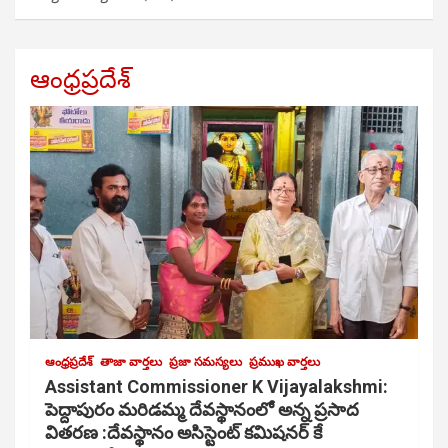
ఆంధ్రప్రదేశ్
ఆంధ్రప్రదేశ్
తాజా వార్తలు
ప్రజా సమస్యలు
ప్రముఖ వార్తలు
Assistant Commissioner K Vijayalakshmi:
పెద్దాపురం మరిడమ్మ దేవస్థానంలో అన్న ప్రసాద
వితరణ :దేవస్థానం అసిస్టెంట్ కమిషనర్ కే