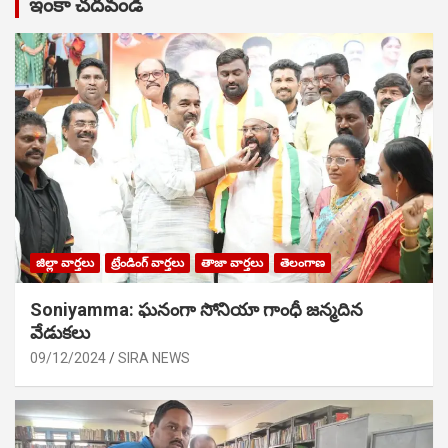
ఇంకా చదవండి
జిల్లా వార్తలు
ట్రేండింగ్ వార్తలు
తాజా వార్తలు
తెలంగాణ
Soniyamma: ఘ‌నంగా సోనియా గాంధీ జ‌న్మ‌దిన
వేడుక‌లు
09/12/2024
SIRA NEWS