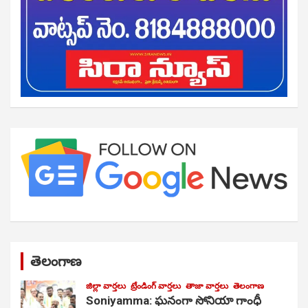
తెలంగాణ
జిల్లా వార్తలు
ట్రేండింగ్ వార్తలు
తాజా వార్తలు
తెలంగాణ
Soniyamma: ఘ‌నంగా సోనియా గాంధీ