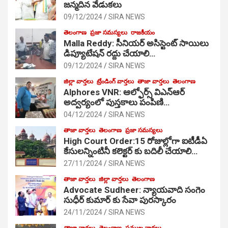
జ‌న్మ‌దిన వేడుక‌లు
09/12/2024
SIRA NEWS
తెలంగాణ
ప్రజా సమస్యలు
రాజకీయం
Malla Reddy: సీనియర్ అసిస్టెంట్ సాయిలు
డిప్యూటేషన్ రద్దు చేయాలి…
09/12/2024
SIRA NEWS
జిల్లా వార్తలు
ట్రేండింగ్ వార్తలు
తాజా వార్తలు
తెలంగాణ
Alphores VNR: ఆల్ఫోర్స్ విఎన్ఆర్
అద్వర్యంలో పుస్తకాలు పంపిణి…
04/12/2024
SIRA NEWS
తాజా వార్తలు
తెలంగాణ
ప్రజా సమస్యలు
High Court Order:15 రోజుల్లోగా ఐటీడీఏ
కేసులన్నింటినీ కలెక్టర్ కు బదిలీ చేయాలి…
27/11/2024
SIRA NEWS
తాజా వార్తలు
జిల్లా వార్తలు
తెలంగాణ
Advocate Sudheer: న్యాయవాది సంగెం
సుధీర్ కుమార్ కు సేవా పురస్కారం
24/11/2024
SIRA NEWS
తాజా వార్తలు
తెలంగాణ
ప్రముఖ వార్తలు