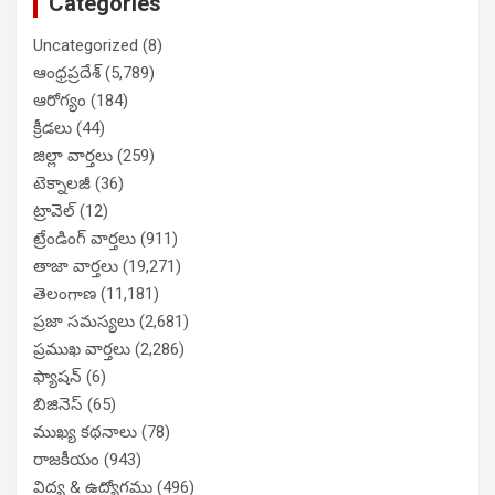
Categories
Uncategorized
(8)
ఆంధ్రప్రదేశ్
(5,789)
ఆరోగ్యం
(184)
క్రీడలు
(44)
జిల్లా వార్తలు
(259)
టెక్నాలజీ
(36)
ట్రావెల్
(12)
ట్రేండింగ్ వార్తలు
(911)
తాజా వార్తలు
(19,271)
తెలంగాణ
(11,181)
ప్రజా సమస్యలు
(2,681)
ప్రముఖ వార్తలు
(2,286)
ఫ్యాషన్
(6)
బిజినెస్
(65)
ముఖ్య కథనాలు
(78)
రాజకీయం
(943)
విద్య & ఉద్యోగము
(496)