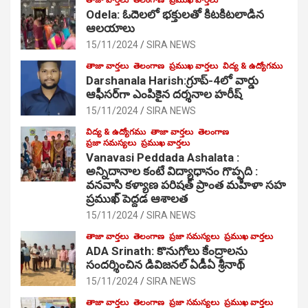
Odela: ఓదెల‌లో భక్తులతో కిటకిటలాడిన
ఆల‌యాలు
15/11/2024
SIRA NEWS
తాజా వార్తలు
తెలంగాణ
ప్రముఖ వార్తలు
విద్య & ఉద్యోగము
Darshanala Harish:గ్రూప్-4లో వార్డు
ఆఫీసర్‌గా ఎంపికైన దర్శనాల హరీష్
15/11/2024
SIRA NEWS
విద్య & ఉద్యోగము
తాజా వార్తలు
తెలంగాణ
ప్రజా సమస్యలు
ప్రముఖ వార్తలు
Vanavasi Peddada Ashalata :
అన్నిదానాల కంటే విద్యాధానం గొప్పది :
వనవాసి కళ్యాణ పరిషత్ ప్రాంత మహిళా సహ
ప్రముఖ్ పెద్దడ ఆశాలత
15/11/2024
SIRA NEWS
తాజా వార్తలు
తెలంగాణ
ప్రజా సమస్యలు
ప్రముఖ వార్తలు
ADA Srinath: కొనుగోలు కేంద్రాల‌ను
సంద‌ర్శించిన డివిజనల్ ఏడీఏ శ్రీనాథ్
15/11/2024
SIRA NEWS
తాజా వార్తలు
తెలంగాణ
ప్రజా సమస్యలు
ప్రముఖ వార్తలు