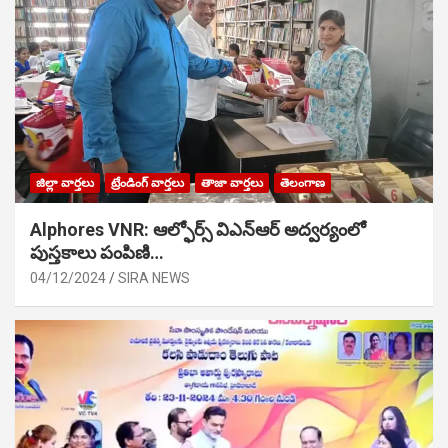
జిల్లా వార్తలు
ట్రేండింగ్ వార్తలు
తాజా వార్తలు
తెలంగాణ
Alphores VNR: ఆల్ఫోర్స్ విఎన్ఆర్ అద్వర్యంలో
పుస్తకాలు పంపిణి…
04/12/2024
SIRA NEWS