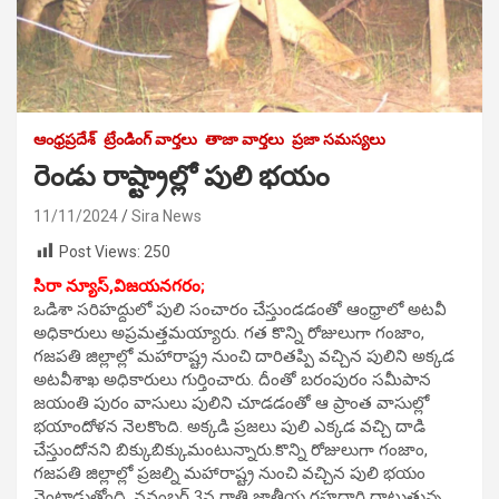
ఆంధ్రప్రదేశ్
ట్రేండింగ్ వార్తలు
తాజా వార్తలు
ప్రజా సమస్యలు
రెండు రాష్ట్రాల్లో పులి భయం
11/11/2024
Sira News
Post Views:
250
సిరా న్యూస్,విజయనగరం;
ఒడిశా సరిహద్దులో పులి సంచారం చేస్తుండడంతో ఆంధ్రాలో అటవీ
అధికారులు అప్రమత్తమయ్యారు. గత కొన్ని రోజులుగా గంజాం,
గజపతి జిల్లాల్లో మహారాష్ట్ర నుంచి దారితప్పి వచ్చిన పులిని అక్కడ
అటవీశాఖ అధికారులు గుర్తించారు. దీంతో బరంపురం సమీపాన
జయంతి పురం వాసులు పులిని చూడడంతో ఆ ప్రాంత వాసుల్లో
భయాందోళన నెలకొంది. అక్కడి ప్రజలు పులి ఎక్కడ వచ్చి దాడి
చేస్తుందోనని బిక్కుబిక్కుమంటున్నారు.కొన్ని రోజులుగా గంజాం,
గజపతి జిల్లాల్లో ప్రజల్ని మహారాష్ట్ర నుంచి వచ్చిన పులి భయం
వెంటాడుతోంది. నవంబర్ 3న రాత్రి జాతీయ రహదారి దాటుతున్న