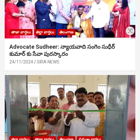
తాజా వార్తలు
జిల్లా వార్తలు
తెలంగాణ
Advocate Sudheer: న్యాయవాది సంగెం సుధీర్
కుమార్ కు సేవా పురస్కారం
24/11/2024
SIRA NEWS
జిల్లా వార్తలు
తాజా వార్తలు
తెలంగాణ
ప్రముఖ వార్తలు