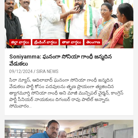
జిల్లా వార్తలు
ట్రేండింగ్ వార్తలు
తాజా వార్తలు
తెలంగాణ
Soniyamma: ఘ‌నంగా సోనియా గాంధీ జ‌న్మ‌దిన
వేడుక‌లు
09/12/2024
SIRA NEWS
సిరా న్యూస్, ఆదిలాబాద్ ఘ‌నంగా సోనియా గాంధీ జ‌న్మ‌దిన
వేడుక‌లు పార్టీ కోసం ప‌ద‌వుల‌ను తృణ ప్రాయంగా త్య‌జించిన
త్యాగమూర్తి సోనియా గాంధీ అని మాజీ మున్సిప‌ల్ చైర్మ‌న్, కాంగ్రెస్
పార్టీ సీనియ‌ర్ నాయ‌కులు దిగంబ‌ర్ రావు పాటిల్ అన్నారు.
సోమవారం…