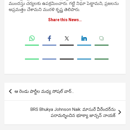
ముందస్తు చర్యలకు ఉపక్రమించారు. గట్టి నిఘా పెట్టామని, ప్రజలను
అప్రమత్తం చేశామని మురళి కృష్ణ తెలిపారు.
Share this News…
Post
ఆ రెండు పార్టీల మధ్య సోషల్ వార్…
navigation
BRS Bhukya Johnson Naik: మాసురే వీరేందర్‌ను
ప‌రామ‌ర్శించిన భూక్యా జాన్సన్ నాయక్