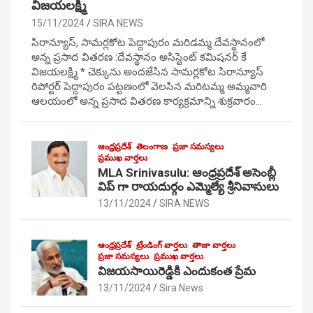
విజయలక్ష్మి
15/11/2024
SIRA NEWS
సిరాన్యూస్, సామర్లకోట పెద్దాపురం మరిడమ్మ దేవస్థానంలో
అన్న ప్రసాద వితరణ :దేవస్థానం అసిస్టెంట్ కమిషనర్ కే
విజయలక్ష్మి * చెక్కును అందజేసిన సామర్లకోట సిరాన్యూస్
రిపోర్టర్ పెద్దాపురం పట్టణంలో వెలసిన మరిటమ్మ అమ్మవారి
ఆలయంలో అన్న ప్రసాద వితరణ కార్యక్రమాన్ని శుక్రవారం…
ఆంధ్రప్రదేశ్
తెలంగాణ
ప్రజా సమస్యలు
ప్రముఖ వార్తలు
MLA Srinivasulu: ఆంధ్రప్రదేశ్ అసెంబ్లీ
విప్ గా రాయదుర్గం ఎమ్మెల్యే శ్రీనివాసులు
13/11/2024
SIRA NEWS
ఆంధ్రప్రదేశ్
ట్రేండింగ్ వార్తలు
తాజా వార్తలు
ప్రజా సమస్యలు
ప్రముఖ వార్తలు
విజయసాయిరెడ్డికి ఎందుకంత ప్రేమ
13/11/2024
Sira News