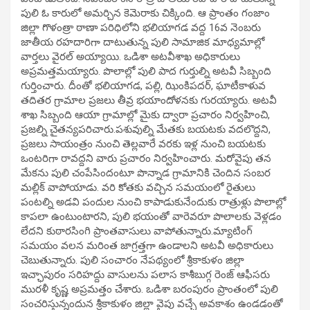
పులి ఓ కారులో అమర్చిన కెమెరాకు చిక్కింది. ఆ ప్రాంతం గంజాం
జిల్లా గొళంత్రా ఠాణా పరిధిలోని భలియాగడ వద్ద 16వ నెంబరు
జాతీయ రహదారిగా దాటుతున్న పులి సామాజిక మాధ్యమాల్లో
వార్తలు వైరల్ అయ్యాయి. ఒడిశా అటవీశాఖ అధికారులు
అప్రమత్తమయ్యారు. పొలాల్లో పులి పాద గుర్తుల్ని అటవీ సిబ్బంది
గుర్తించారు. దీంతో భలియాగడ, పల్లి, ఝింకిపదర్, ఘాటీకాళువ
తదితర గ్రామాల ప్రజలు తీవ్ర భయాందోళనకు గురయ్యారు. అటవీ
శాఖ సిబ్బంది ఆయా గ్రామాల్లో మైకు ద్వారా ప్రచారం నిర్వహించి,
ప్రజల్ని చైతన్యపరిచారు.పశువుల్ని మేతకు బయటకు వదలొద్దని,
ప్రజలు సాయంత్రం నుంచి తెల్లవారే వరకు ఇళ్ల నుంచి బయటకు
ఒంటరిగా రావద్దని వారు ప్రచారం నిర్వహించారు. మరోవైపు తన
మేకను పులి చంపేసిందంటూ పొన్నాడ గ్రామానికి చెందిన సంబర
మల్లిక్‌ వాపోయాడు. వరి కోతకు వచ్చిన సమయంలో రైతులు
పంటల్ని అడవి పందుల నుంచి కాపాడుకునేందుకు రాత్రుళ్లు పొలాల్లో
కాపలా ఉంటుంటారని, పులి భయంతో వారెవరూ పొలాలకు వెళ్లడం
లేదని కుఠారసింగి ప్రాంతవాసులు వాపోతున్నారు.మ్యాటింగ్
సమయం వలన మరింత జాగ్రత్తగా ఉండాలని అటవీ అధికారులు
చెబుతున్నారు. పులి సంచారం నేపథ్యంలో శ్రీకాకుళం జిల్లా
ఇచ్ఛాపురం సరిహద్దు వాసులను పలాస కాశీబుగ్గ రెంజ్ ఆఫీసరు
మురళీ కృష్ణ అప్రమత్తం చేశారు. ఒడిశా బరంపురం ప్రాంతంలో పులి
సంచరిస్తున్నందున శ్రీకాకుళం జిల్లా వైపు వచ్చే అవకాశం ఉండడంతో