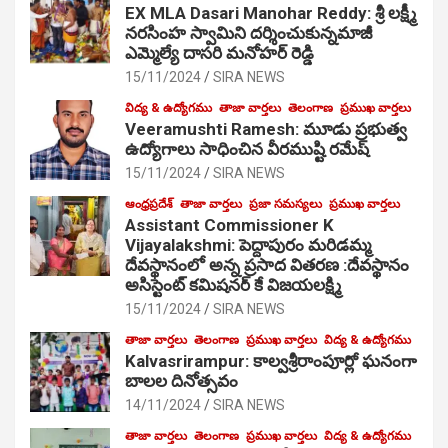
EX MLA Dasari Manohar Reddy: శ్రీ లక్ష్మీ
నరసింహ స్వామిని దర్శించుకున్నమాజీ
ఎమ్మెల్యే దాసరి మనోహర్ రెడ్డి
15/11/2024
SIRA NEWS
విద్య & ఉద్యోగము
తాజా వార్తలు
తెలంగాణ
ప్రముఖ వార్తలు
Veeramushti Ramesh: మూడు ప్రభుత్వ
ఉద్యోగాలు సాధించిన వీరముష్టి రమేష్
15/11/2024
SIRA NEWS
ఆంధ్రప్రదేశ్
తాజా వార్తలు
ప్రజా సమస్యలు
ప్రముఖ వార్తలు
Assistant Commissioner K
Vijayalakshmi: పెద్దాపురం మరిడమ్మ
దేవస్థానంలో అన్న ప్రసాద వితరణ :దేవస్థానం
అసిస్టెంట్ కమిషనర్ కే విజయలక్ష్మి
15/11/2024
SIRA NEWS
తాజా వార్తలు
తెలంగాణ
ప్రముఖ వార్తలు
విద్య & ఉద్యోగము
Kalvasrirampur: కాల్వశ్రీరాంపూర్లో ఘనంగా
బాలల దినోత్సవం
14/11/2024
SIRA NEWS
తాజా వార్తలు
తెలంగాణ
ప్రముఖ వార్తలు
విద్య & ఉద్యోగము