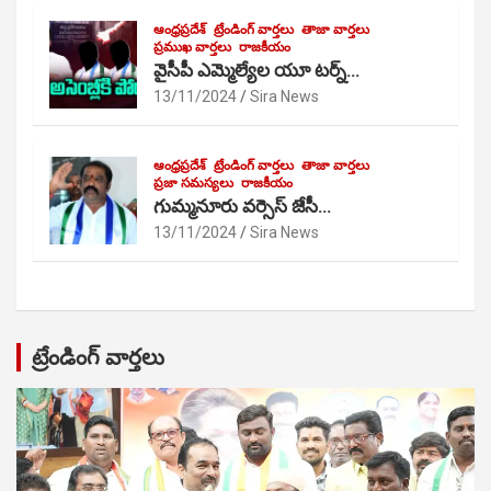
ఆంధ్రప్రదేశ్
ట్రేండింగ్ వార్తలు
తాజా వార్తలు
ప్రముఖ వార్తలు
రాజకీయం
వైసీపీ ఎమ్మెల్యేల యూ టర్న్…
13/11/2024
Sira News
ఆంధ్రప్రదేశ్
ట్రేండింగ్ వార్తలు
తాజా వార్తలు
ప్రజా సమస్యలు
రాజకీయం
గుమ్మనూరు వర్సెస్ జేసీ…
13/11/2024
Sira News
ట్రేండింగ్ వార్తలు