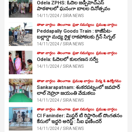
Odela ZPHS: ఓదెల జ‌డ్పీహెచ్ఎస్
పాఠ‌శాల‌లో ఘనంగా బాలల దినోత్సవం
14/11/2024
SIRA NEWS
తాజా వార్తలు
తెలంగాణ
ప్రజా సమస్యలు
ప్రముఖ వార్తలు
Peddapally Goods Train : కాజీపేట-
బల్లార్షా మధ్య రైళ్ల రాకపోకలకు గ్రీన్ సిగ్నల్
14/11/2024
SIRA NEWS
తాజా వార్తలు
తెలంగాణ
ప్రజా సమస్యలు
ప్రముఖ వార్తలు
Odela: ఓదెలలో కులగణన సర్వే
14/11/2024
SIRA NEWS
తాజా వార్తలు
తెలంగాణ
ప్రముఖ వార్తలు
విద్య & ఉద్యోగము
Sankarapatnam: శంకరపట్నంలో జవహర్
లాల్ నెహ్రూ జయంతి వేడుకలు
14/11/2024
SIRA NEWS
తాజా వార్తలు
తెలంగాణ
ప్రజా సమస్యలు
ప్రముఖ వార్తలు
CI Faninder: మిస్టర్ టి రెస్టారెంట్ దొంగతనం
కేసులో ఇద్దరి అరెస్ట్ : సీఐ ఫణిందర్
14/11/2024
SIRA NEWS