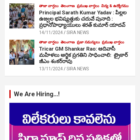
తాజా వార్తలు
తెలంగాణ
ప్రముఖ వార్తలు
విద్య & ఉద్యోగము
Principal Sarath Kumar Yadav : పిల్లల
ఉజ్వల భవిష్యత్తుకు చదువే పునాది :
ప్రధానోపాధ్యాయులు శరత్ కుమార్ యాదవ్
14/11/2024
SIRA NEWS
తాజా వార్తలు
తెలంగాణ
ప్రజా సమస్యలు
ప్రముఖ వార్తలు
Tricar GM Shankar Rao: ఆదివాసీ
మహిళలు ఆర్థిక ప్రగతిని సాధించాలి: ట్రైకార్
జీఎం శంకర్‌రావు
13/11/2024
SIRA NEWS
We Are Hiring…!