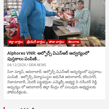
జిల్లా వార్తలు
ట్రేండింగ్ వార్తలు
తాజా వార్తలు
తెలంగాణ
Alphores VNR: ఆల్ఫోర్స్ విఎన్ఆర్ అద్వర్యంలో
పుస్తకాలు పంపిణి…
04/12/2024
SIRA NEWS
సిరా న్యూస్, ఆదిలాబాద్: ఆల్ఫోర్స్ విఎన్ఆర్ అద్వర్యంలో పుస్తకాలు
పంపిణి… ఆల్ఫోర్స్ విద్యాసంస్థల అధినేత ఆదిలాబాద్, కరీంనగర్,
నిజామాబాద్, మెదక్ పట్టభద్రుల ఎమ్మెల్సీ అభ్యర్థి వి నరేందర్ రెడ్డి
అధ్వర్యం లో ఆదిలాబాద్ జిల్లా కేంద్రం లో పలువురు అభ్యర్థులకు
పోటిప‌రీక్ష‌ల‌కు…