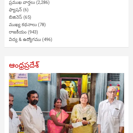
ప్రముఖ వార్తలు
(2,286)
ఫ్యాషన్
(6)
బిజినెస్
(65)
ముఖ్య కథనాలు
(78)
రాజకీయం
(943)
విద్య & ఉద్యోగము
(496)
ఆంధ్రప్రదేశ్