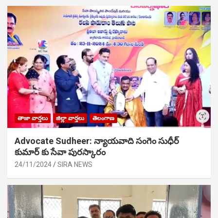
తాజా వార్తలు
జిల్లా వార్తలు
తెలంగాణ
Advocate Sudheer: న్యాయవాది సంగెం సుధీర్
కుమార్ కు సేవా పురస్కారం
24/11/2024
SIRA NEWS