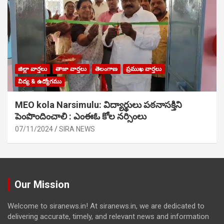
జిల్లా వార్తలు
తాజా వార్తలు
తెలంగాణ
ప్రముఖ వార్తలు
విద్య & ఉద్యోగము
MEO kola Narsimulu: విద్యార్థులు పఠ‌నాసక్తిని
పెంపొందించాలి : ఎంఈఓ కోల నర్సింలు
07/11/2024
SIRA NEWS
Our Mission
Welcome to siranews.in! At siranews.in, we are dedicated to
delivering accurate, timely, and relevant news and information