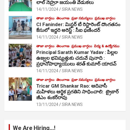
లాల్ నెహ్రూ జయంతి వేడుకలు
14/11/2024
SIRA NEWS
తాజా వార్తలు
తెలంగాణ
ప్రజా సమస్యలు
ప్రముఖ వార్తలు
CI Faninder: మిస్టర్ టి రెస్టారెంట్ దొంగతనం
కేసులో ఇద్దరి అరెస్ట్ : సీఐ ఫణిందర్
14/11/2024
SIRA NEWS
తాజా వార్తలు
తెలంగాణ
ప్రముఖ వార్తలు
విద్య & ఉద్యోగము
Principal Sarath Kumar Yadav : పిల్లల
ఉజ్వల భవిష్యత్తుకు చదువే పునాది :
ప్రధానోపాధ్యాయులు శరత్ కుమార్ యాదవ్
14/11/2024
SIRA NEWS
తాజా వార్తలు
తెలంగాణ
ప్రజా సమస్యలు
ప్రముఖ వార్తలు
Tricar GM Shankar Rao: ఆదివాసీ
మహిళలు ఆర్థిక ప్రగతిని సాధించాలి: ట్రైకార్
జీఎం శంకర్‌రావు
13/11/2024
SIRA NEWS
We Are Hiring…!