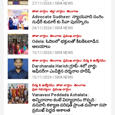
27/11/2024
SIRA NEWS
తాజా వార్తలు
జిల్లా వార్తలు
తెలంగాణ
Advocate Sudheer: న్యాయవాది సంగెం
సుధీర్ కుమార్ కు సేవా పురస్కారం
24/11/2024
SIRA NEWS
తాజా వార్తలు
తెలంగాణ
ప్రముఖ వార్తలు
Odela: ఓదెల‌లో భక్తులతో కిటకిటలాడిన
ఆల‌యాలు
15/11/2024
SIRA NEWS
తాజా వార్తలు
తెలంగాణ
ప్రముఖ వార్తలు
విద్య & ఉద్యోగము
Darshanala Harish:గ్రూప్-4లో వార్డు
ఆఫీసర్‌గా ఎంపికైన దర్శనాల హరీష్
15/11/2024
SIRA NEWS
విద్య & ఉద్యోగము
తాజా వార్తలు
తెలంగాణ
ప్రజా సమస్యలు
ప్రముఖ వార్తలు
Vanavasi Peddada Ashalata :
అన్నిదానాల కంటే విద్యాధానం గొప్పది :
వనవాసి కళ్యాణ పరిషత్ ప్రాంత మహిళా సహ
ప్రముఖ్ పెద్దడ ఆశాలత