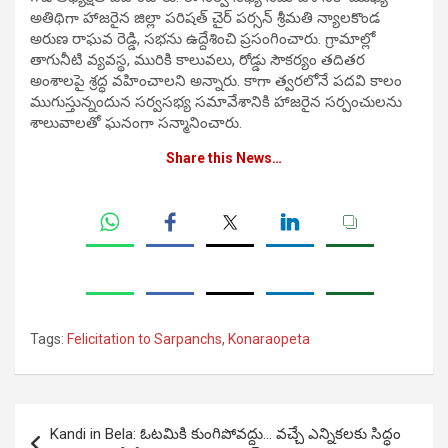
అతిథిగా హాజరైన జిల్లా పరిషత్ చైర్ పర్సన్ శ్రీమతి న్యాలకొండ
అరుణ రాఘవ రెడ్డి, సభను ఉద్దేశించి ప్రసంగించారు. గ్రామాల్లో
తాగునీటి వ్యవస్థ, మురికి కాలువలు, రోడ్డు సౌకర్యం తదితర
అంశాలపై శ్రద్ధ వహించాలని అన్నారు. కాగా త్వరలోనే పదవి కాలం
ముగుస్తున్నందున సర్వసభ్య సమావేశానికి హాజరైన సర్పంచులను
శాలువాలతో ఘనంగా సన్మానించారు.
Share this News…
Tags:
Felicitation to Sarpanchs
,
Konaraopeta
Post
Kandi in Bela: ఓటమికి కుంగిపోవద్దు… వచ్చే ఎన్నికలకు సిద్ధం