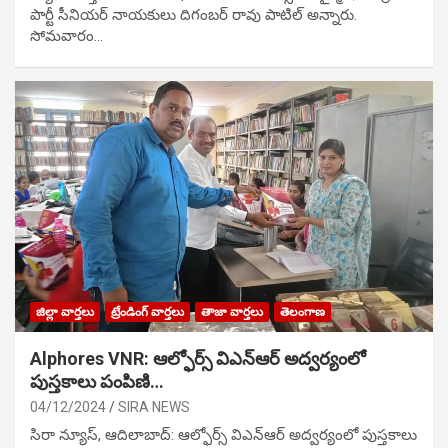
పార్టీ సీనియ‌ర్ నాయ‌కులు దిగంబ‌ర్ రావు పాటిల్ అన్నారు.
సోమవారం…
జిల్లా వార్తలు
ట్రేండింగ్ వార్తలు
తాజా వార్తలు
తెలంగాణ
Alphores VNR: ఆల్ఫోర్స్ విఎన్ఆర్ అద్వర్యంలో
పుస్తకాలు పంపిణి…
04/12/2024
SIRA NEWS
సిరా న్యూస్, ఆదిలాబాద్: ఆల్ఫోర్స్ విఎన్ఆర్ అద్వర్యంలో పుస్తకాలు