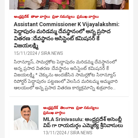
ఆంధ్రప్రదేశ్
తాజా వార్తలు
ప్రజా సమస్యలు
ప్రముఖ వార్తలు
Assistant Commissioner K Vijayalakshmi:
పెద్దాపురం మరిడమ్మ దేవస్థానంలో అన్న ప్రసాద
వితరణ :దేవస్థానం అసిస్టెంట్ కమిషనర్ కే
విజయలక్ష్మి
15/11/2024
SIRA NEWS
సిరాన్యూస్, సామర్లకోట పెద్దాపురం మరిడమ్మ దేవస్థానంలో
అన్న ప్రసాద వితరణ :దేవస్థానం అసిస్టెంట్ కమిషనర్ కే
విజయలక్ష్మి * చెక్కును అందజేసిన సామర్లకోట సిరాన్యూస్
రిపోర్టర్ పెద్దాపురం పట్టణంలో వెలసిన మరిటమ్మ అమ్మవారి
ఆలయంలో అన్న ప్రసాద వితరణ కార్యక్రమాన్ని శుక్రవారం…
ఆంధ్రప్రదేశ్
తెలంగాణ
ప్రజా సమస్యలు
ప్రముఖ వార్తలు
MLA Srinivasulu: ఆంధ్రప్రదేశ్ అసెంబ్లీ
విప్ గా రాయదుర్గం ఎమ్మెల్యే శ్రీనివాసులు
13/11/2024
SIRA NEWS