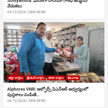
Soniyamma: ఘ‌నంగా సోనియా గాంధీ జ‌న్మ‌దిన
వేడుక‌లు
09/12/2024
SIRA NEWS
జిల్లా వార్తలు
ట్రేండింగ్ వార్తలు
తాజా వార్తలు
తెలంగాణ
Alphores VNR: ఆల్ఫోర్స్ విఎన్ఆర్ అద్వర్యంలో
పుస్తకాలు పంపిణి…
04/12/2024
SIRA NEWS