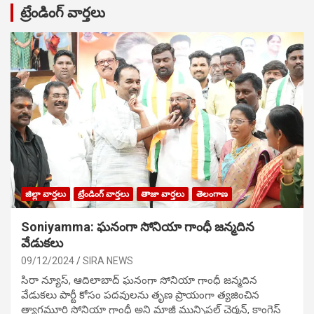
ట్రేండింగ్ వార్తలు
జిల్లా వార్తలు
ట్రేండింగ్ వార్తలు
తాజా వార్తలు
తెలంగాణ
Soniyamma: ఘ‌నంగా సోనియా గాంధీ జ‌న్మ‌దిన
వేడుక‌లు
09/12/2024
SIRA NEWS
సిరా న్యూస్, ఆదిలాబాద్ ఘ‌నంగా సోనియా గాంధీ జ‌న్మ‌దిన
వేడుక‌లు పార్టీ కోసం ప‌ద‌వుల‌ను తృణ ప్రాయంగా త్య‌జించిన
త్యాగమూర్తి సోనియా గాంధీ అని మాజీ మున్సిప‌ల్ చైర్మ‌న్, కాంగ్రెస్