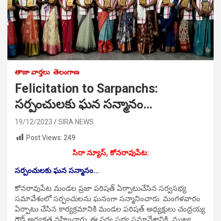
తాజా వార్తలు
తెలంగాణ
Felicitation to Sarpanchs:
సర్పంచులకు ఘన సన్మానం…
19/12/2023
SIRA NEWS
Post Views:
249
సిరా న్యూస్, కోనరావుపేట:
సర్పంచులకు ఘన సన్మానం…
కోనరావుపేట మండల ప్రజా పరిషత్ ఏర్పాటుచేసిన సర్వసభ్య
సమావేశంలో సర్పంచులను ఘనంగా సన్మానించారు. మంగళవారం
ఏర్పాటు చేసిన కార్యక్రమానికి మండల పరిషత్ అధ్యక్షులు చంద్రయ్య
గౌడ్ అధ్యక్షత వహించారు. ఈ సర్వ సభ్య సమావేశానికి ముఖ్య