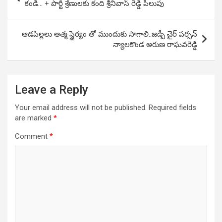
navigation
కండి… + పార్టీ శ్రేణులకు కంది శ్రీనివాస్ రెడ్డి పిలుపు
ఆడపిల్లలు ఆత్మ స్థైర్యం తో ముందుకు సాగాలి..జడ్పీ చైర్ పర్సన్
న్యాలకొండ అరుణ రాఘవరెడ్డి
Leave a Reply
Your email address will not be published.
Required fields
are marked
*
Comment
*