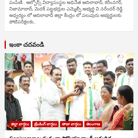
పంపిణి… ఆల్ఫోర్స్ విద్యాసంస్థల అధినేత ఆదిలాబాద్, కరీంనగర్,
నిజామాబాద్, మెదక్ పట్టభద్రుల ఎమ్మెల్సీ అభ్యర్థి వి నరేందర్ రెడ్డి
అధ్వర్యం లో ఆదిలాబాద్ జిల్లా కేంద్రం లో పలువురు అభ్యర్థులకు
పోటిప‌రీక్ష‌ల‌కు…
ఇంకా చదవండి
జిల్లా వార్తలు
ట్రేండింగ్ వార్తలు
తాజా వార్తలు
తెలంగాణ