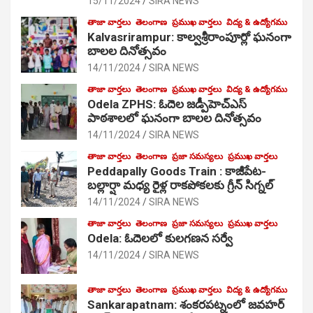
15/11/2024
SIRA NEWS
తాజా వార్తలు
తెలంగాణ
ప్రముఖ వార్తలు
విద్య & ఉద్యోగము
Kalvasrirampur: కాల్వశ్రీరాంపూర్లో ఘనంగా
బాలల దినోత్సవం
14/11/2024
SIRA NEWS
తాజా వార్తలు
తెలంగాణ
ప్రముఖ వార్తలు
విద్య & ఉద్యోగము
Odela ZPHS: ఓదెల జ‌డ్పీహెచ్ఎస్
పాఠ‌శాల‌లో ఘనంగా బాలల దినోత్సవం
14/11/2024
SIRA NEWS
తాజా వార్తలు
తెలంగాణ
ప్రజా సమస్యలు
ప్రముఖ వార్తలు
Peddapally Goods Train : కాజీపేట-
బల్లార్షా మధ్య రైళ్ల రాకపోకలకు గ్రీన్ సిగ్నల్
14/11/2024
SIRA NEWS
తాజా వార్తలు
తెలంగాణ
ప్రజా సమస్యలు
ప్రముఖ వార్తలు
Odela: ఓదెలలో కులగణన సర్వే
14/11/2024
SIRA NEWS
తాజా వార్తలు
తెలంగాణ
ప్రముఖ వార్తలు
విద్య & ఉద్యోగము
Sankarapatnam: శంకరపట్నంలో జవహర్