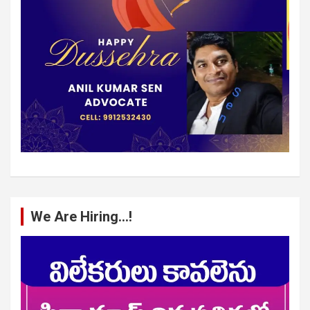
We Are Hiring…!