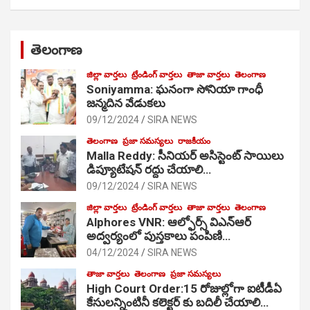
తెలంగాణ
జిల్లా వార్తలు
ట్రేండింగ్ వార్తలు
తాజా వార్తలు
తెలంగాణ
Soniyamma: ఘ‌నంగా సోనియా గాంధీ
జ‌న్మ‌దిన వేడుక‌లు
09/12/2024
SIRA NEWS
తెలంగాణ
ప్రజా సమస్యలు
రాజకీయం
Malla Reddy: సీనియర్ అసిస్టెంట్ సాయిలు
డిప్యూటేషన్ రద్దు చేయాలి…
09/12/2024
SIRA NEWS
జిల్లా వార్తలు
ట్రేండింగ్ వార్తలు
తాజా వార్తలు
తెలంగాణ
Alphores VNR: ఆల్ఫోర్స్ విఎన్ఆర్
అద్వర్యంలో పుస్తకాలు పంపిణి…
04/12/2024
SIRA NEWS
తాజా వార్తలు
తెలంగాణ
ప్రజా సమస్యలు
High Court Order:15 రోజుల్లోగా ఐటీడీఏ
కేసులన్నింటినీ కలెక్టర్ కు బదిలీ చేయాలి…