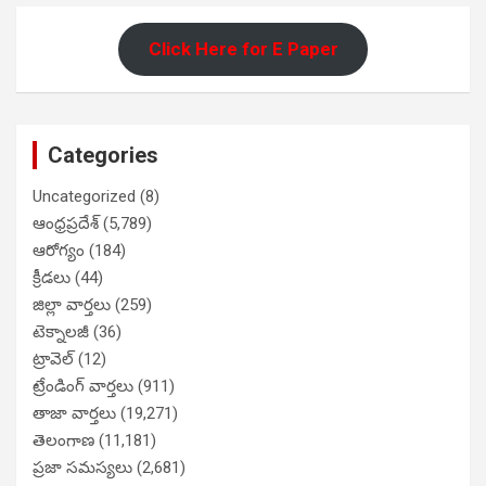
Click Here for E Paper
Categories
Uncategorized
(8)
ఆంధ్రప్రదేశ్
(5,789)
ఆరోగ్యం
(184)
క్రీడలు
(44)
జిల్లా వార్తలు
(259)
టెక్నాలజీ
(36)
ట్రావెల్
(12)
ట్రేండింగ్ వార్తలు
(911)
తాజా వార్తలు
(19,271)
తెలంగాణ
(11,181)
ప్రజా సమస్యలు
(2,681)