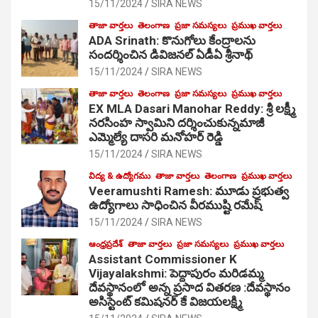
15/11/2024
SIRA NEWS
తాజా వార్తలు
తెలంగాణ
ప్రజా సమస్యలు
ప్రముఖ వార్తలు
ADA Srinath: కొనుగోలు కేంద్రాల‌ను
సంద‌ర్శించిన డివిజనల్ ఏడీఏ శ్రీనాథ్
15/11/2024
SIRA NEWS
తాజా వార్తలు
తెలంగాణ
ప్రజా సమస్యలు
ప్రముఖ వార్తలు
EX MLA Dasari Manohar Reddy: శ్రీ లక్ష్మీ
నరసింహ స్వామిని దర్శించుకున్నమాజీ
ఎమ్మెల్యే దాసరి మనోహర్ రెడ్డి
15/11/2024
SIRA NEWS
విద్య & ఉద్యోగము
తాజా వార్తలు
తెలంగాణ
ప్రముఖ వార్తలు
Veeramushti Ramesh: మూడు ప్రభుత్వ
ఉద్యోగాలు సాధించిన వీరముష్టి రమేష్
15/11/2024
SIRA NEWS
ఆంధ్రప్రదేశ్
తాజా వార్తలు
ప్రజా సమస్యలు
ప్రముఖ వార్తలు
Assistant Commissioner K
Vijayalakshmi: పెద్దాపురం మరిడమ్మ
దేవస్థానంలో అన్న ప్రసాద వితరణ :దేవస్థానం
అసిస్టెంట్ కమిషనర్ కే విజయలక్ష్మి