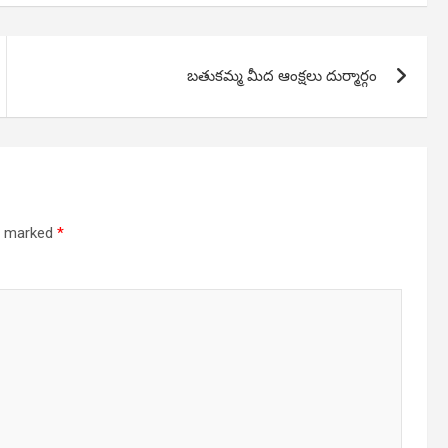
బతుకమ్మ మీద ఆంక్షలు దుర్మార్గం
re marked
*