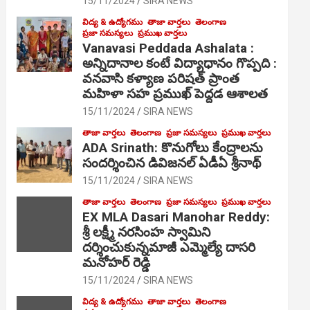
15/11/2024
SIRA NEWS
విద్య & ఉద్యోగము
తాజా వార్తలు
తెలంగాణ
ప్రజా సమస్యలు
ప్రముఖ వార్తలు
Vanavasi Peddada Ashalata :
అన్నిదానాల కంటే విద్యాధానం గొప్పది :
వనవాసి కళ్యాణ పరిషత్ ప్రాంత
మహిళా సహ ప్రముఖ్ పెద్దడ ఆశాలత
15/11/2024
SIRA NEWS
తాజా వార్తలు
తెలంగాణ
ప్రజా సమస్యలు
ప్రముఖ వార్తలు
ADA Srinath: కొనుగోలు కేంద్రాల‌ను
సంద‌ర్శించిన డివిజనల్ ఏడీఏ శ్రీనాథ్
15/11/2024
SIRA NEWS
తాజా వార్తలు
తెలంగాణ
ప్రజా సమస్యలు
ప్రముఖ వార్తలు
EX MLA Dasari Manohar Reddy:
శ్రీ లక్ష్మీ నరసింహ స్వామిని
దర్శించుకున్నమాజీ ఎమ్మెల్యే దాసరి
మనోహర్ రెడ్డి
15/11/2024
SIRA NEWS
విద్య & ఉద్యోగము
తాజా వార్తలు
తెలంగాణ