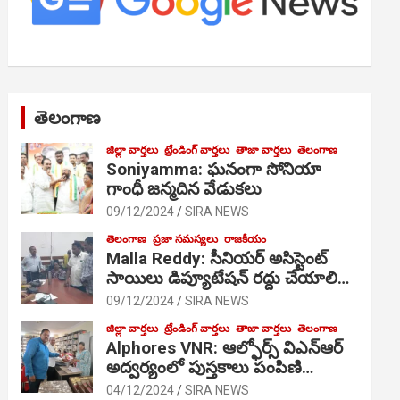
తెలంగాణ
జిల్లా వార్తలు
ట్రేండింగ్ వార్తలు
తాజా వార్తలు
తెలంగాణ
Soniyamma: ఘ‌నంగా సోనియా
గాంధీ జ‌న్మ‌దిన వేడుక‌లు
09/12/2024
SIRA NEWS
తెలంగాణ
ప్రజా సమస్యలు
రాజకీయం
Malla Reddy: సీనియర్ అసిస్టెంట్
సాయిలు డిప్యూటేషన్ రద్దు చేయాలి…
09/12/2024
SIRA NEWS
జిల్లా వార్తలు
ట్రేండింగ్ వార్తలు
తాజా వార్తలు
తెలంగాణ
Alphores VNR: ఆల్ఫోర్స్ విఎన్ఆర్
అద్వర్యంలో పుస్తకాలు పంపిణి…
04/12/2024
SIRA NEWS