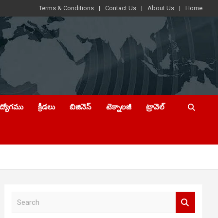
Terms & Conditions
Contact Us
About Us
Home
ఉద్యోగము
క్రీడలు
బిజినెస్
టెక్నాలజీ
ట్రావెల్
S
e
a