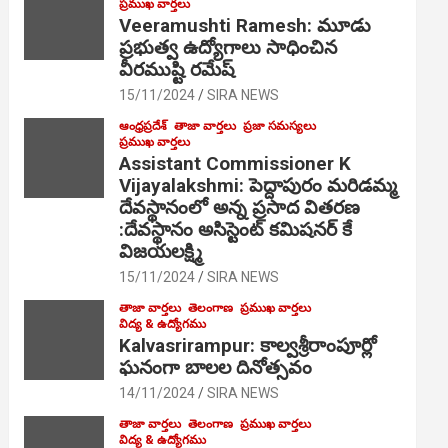
ప్రముఖ వార్తలు
Veeramushti Ramesh: మూడు
ప్రభుత్వ ఉద్యోగాలు సాధించిన
వీరముష్టి రమేష్
15/11/2024
SIRA NEWS
ఆంధ్రప్రదేశ్
తాజా వార్తలు
ప్రజా సమస్యలు
ప్రముఖ వార్తలు
Assistant Commissioner K
Vijayalakshmi: పెద్దాపురం మరిడమ్మ
దేవస్థానంలో అన్న ప్రసాద వితరణ
:దేవస్థానం అసిస్టెంట్ కమిషనర్ కే
విజయలక్ష్మి
15/11/2024
SIRA NEWS
తాజా వార్తలు
తెలంగాణ
ప్రముఖ వార్తలు
విద్య & ఉద్యోగము
Kalvasrirampur: కాల్వశ్రీరాంపూర్లో
ఘనంగా బాలల దినోత్సవం
14/11/2024
SIRA NEWS
తాజా వార్తలు
తెలంగాణ
ప్రముఖ వార్తలు
విద్య & ఉద్యోగము