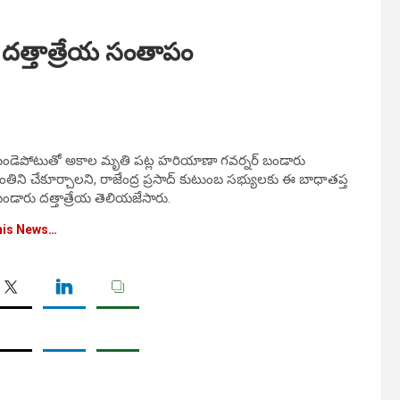
 దత్తాత్రేయ సంతాపం
రి గుండెపోటుతో అకాల మృతి పట్ల హరియాణా గవర్నర్ బండారు
ంతిని చేకూర్చాలని, రాజేంద్ర ప్రసాద్ కుటుంబ సభ్యులకు ఈ బాధాతప్త
ు బండారు దత్తాత్రేయ తెలియజేసారు.
his News…