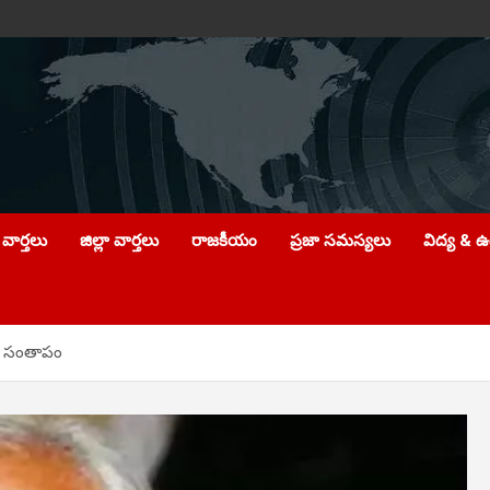
వార్తలు
జిల్లా వార్తలు
రాజకీయం
ప్రజా సమస్యలు
విద్య & 
ేయ సంతాపం