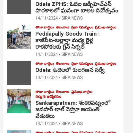
Odela ZPHS: ఓదెల జ‌డ్పీహెచ్ఎస్
పాఠ‌శాల‌లో ఘనంగా బాలల దినోత్సవం
14/11/2024
SIRA NEWS
తాజా వార్తలు
తెలంగాణ
ప్రజా సమస్యలు
ప్రముఖ వార్తలు
Peddapally Goods Train :
కాజీపేట-బల్లార్షా మధ్య రైళ్ల
రాకపోకలకు గ్రీన్ సిగ్నల్
14/11/2024
SIRA NEWS
తాజా వార్తలు
తెలంగాణ
ప్రజా సమస్యలు
ప్రముఖ వార్తలు
Odela: ఓదెలలో కులగణన సర్వే
14/11/2024
SIRA NEWS
తాజా వార్తలు
తెలంగాణ
ప్రముఖ వార్తలు
విద్య & ఉద్యోగము
Sankarapatnam: శంకరపట్నంలో
జవహర్ లాల్ నెహ్రూ జయంతి
వేడుకలు
14/11/2024
SIRA NEWS
తాజా వార్తలు
తెలంగాణ
ప్రజా సమస్యలు
ప్రముఖ వార్తలు