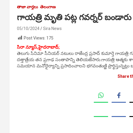
తాజా వార్తలు
తెలంగాణ
గాయత్రి మృతి పట్ల గవర్నర్ బండారు
05/10/2024
Sira News
Post Views:
175
సిరా న్యూస్,హైదరాబాద్;
తెలుగు సినిమా సీనియర్ నటులు రాజేంద్ర ప్రసాద్ కుమార్తె గాయత్
దత్తాత్రేయ తన ప్రగాఢ సంతాపాన్ని తెలియజేసారు.గాయత్రి ఆత్మకు శా
సమయాన మనోధైర్యాన్ని ప్రసాదించాలని భగవంతుణ్ణి ప్రార్థిస్తున్నట్ల
Share t