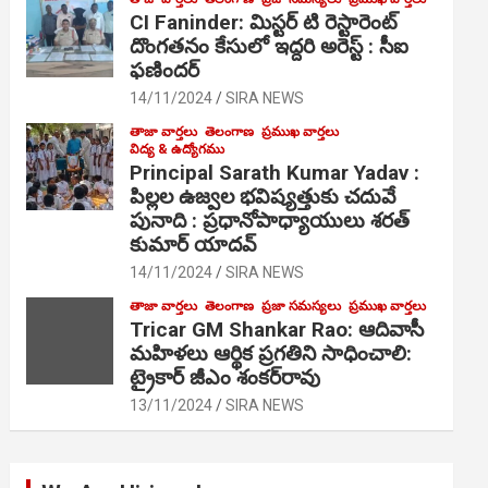
CI Faninder: మిస్టర్ టి రెస్టారెంట్
దొంగతనం కేసులో ఇద్దరి అరెస్ట్ : సీఐ
ఫణిందర్
14/11/2024
SIRA NEWS
తాజా వార్తలు
తెలంగాణ
ప్రముఖ వార్తలు
విద్య & ఉద్యోగము
Principal Sarath Kumar Yadav :
పిల్లల ఉజ్వల భవిష్యత్తుకు చదువే
పునాది : ప్రధానోపాధ్యాయులు శరత్
కుమార్ యాదవ్
14/11/2024
SIRA NEWS
తాజా వార్తలు
తెలంగాణ
ప్రజా సమస్యలు
ప్రముఖ వార్తలు
Tricar GM Shankar Rao: ఆదివాసీ
మహిళలు ఆర్థిక ప్రగతిని సాధించాలి:
ట్రైకార్ జీఎం శంకర్‌రావు
13/11/2024
SIRA NEWS