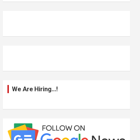
r
c
h
We Are Hiring…!