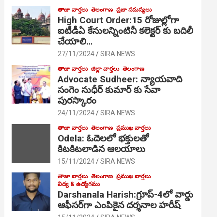
తాజా వార్తలు
తెలంగాణ
ప్రజా సమస్యలు
High Court Order:15 రోజుల్లోగా
ఐటీడీఏ కేసులన్నింటినీ కలెక్టర్ కు బదిలీ
చేయాలి…
27/11/2024
SIRA NEWS
తాజా వార్తలు
జిల్లా వార్తలు
తెలంగాణ
Advocate Sudheer: న్యాయవాది
సంగెం సుధీర్ కుమార్ కు సేవా
పురస్కారం
24/11/2024
SIRA NEWS
తాజా వార్తలు
తెలంగాణ
ప్రముఖ వార్తలు
Odela: ఓదెల‌లో భక్తులతో
కిటకిటలాడిన ఆల‌యాలు
15/11/2024
SIRA NEWS
తాజా వార్తలు
తెలంగాణ
ప్రముఖ వార్తలు
విద్య & ఉద్యోగము
Darshanala Harish:గ్రూప్-4లో వార్డు
ఆఫీసర్‌గా ఎంపికైన దర్శనాల హరీష్