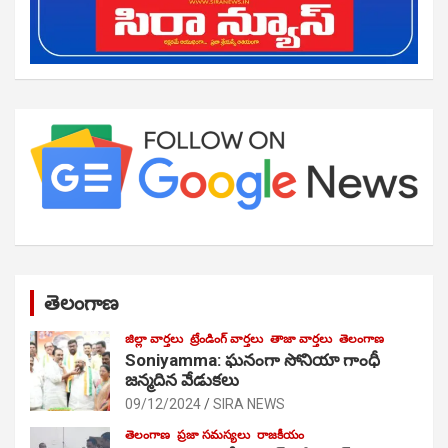
తెలంగాణ
జిల్లా వార్తలు
ట్రేండింగ్ వార్తలు
తాజా వార్తలు
తెలంగాణ
Soniyamma: ఘ‌నంగా సోనియా గాంధీ
జ‌న్మ‌దిన వేడుక‌లు
09/12/2024
SIRA NEWS
తెలంగాణ
ప్రజా సమస్యలు
రాజకీయం