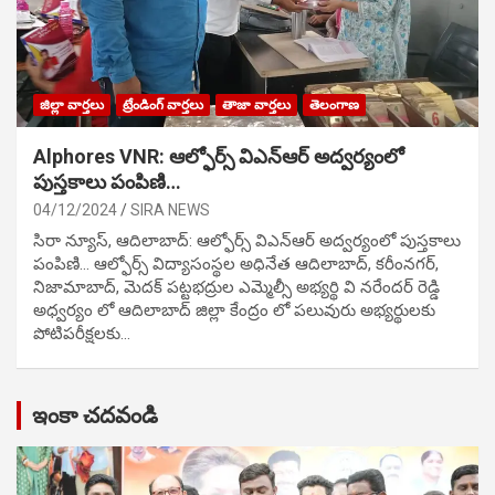
జిల్లా వార్తలు
ట్రేండింగ్ వార్తలు
తాజా వార్తలు
తెలంగాణ
Alphores VNR: ఆల్ఫోర్స్ విఎన్ఆర్ అద్వర్యంలో
పుస్తకాలు పంపిణి…
04/12/2024
SIRA NEWS
సిరా న్యూస్, ఆదిలాబాద్: ఆల్ఫోర్స్ విఎన్ఆర్ అద్వర్యంలో పుస్తకాలు
పంపిణి… ఆల్ఫోర్స్ విద్యాసంస్థల అధినేత ఆదిలాబాద్, కరీంనగర్,
నిజామాబాద్, మెదక్ పట్టభద్రుల ఎమ్మెల్సీ అభ్యర్థి వి నరేందర్ రెడ్డి
అధ్వర్యం లో ఆదిలాబాద్ జిల్లా కేంద్రం లో పలువురు అభ్యర్థులకు
పోటిప‌రీక్ష‌ల‌కు…
ఇంకా చదవండి