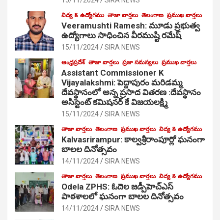
విద్య & ఉద్యోగము
తాజా వార్తలు
తెలంగాణ
ప్రముఖ వార్తలు
Veeramushti Ramesh: మూడు ప్రభుత్వ
ఉద్యోగాలు సాధించిన వీరముష్టి రమేష్
15/11/2024
SIRA NEWS
ఆంధ్రప్రదేశ్
తాజా వార్తలు
ప్రజా సమస్యలు
ప్రముఖ వార్తలు
Assistant Commissioner K
Vijayalakshmi: పెద్దాపురం మరిడమ్మ
దేవస్థానంలో అన్న ప్రసాద వితరణ :దేవస్థానం
అసిస్టెంట్ కమిషనర్ కే విజయలక్ష్మి
15/11/2024
SIRA NEWS
తాజా వార్తలు
తెలంగాణ
ప్రముఖ వార్తలు
విద్య & ఉద్యోగము
Kalvasrirampur: కాల్వశ్రీరాంపూర్లో ఘనంగా
బాలల దినోత్సవం
14/11/2024
SIRA NEWS
తాజా వార్తలు
తెలంగాణ
ప్రముఖ వార్తలు
విద్య & ఉద్యోగము
Odela ZPHS: ఓదెల జ‌డ్పీహెచ్ఎస్
పాఠ‌శాల‌లో ఘనంగా బాలల దినోత్సవం
14/11/2024
SIRA NEWS