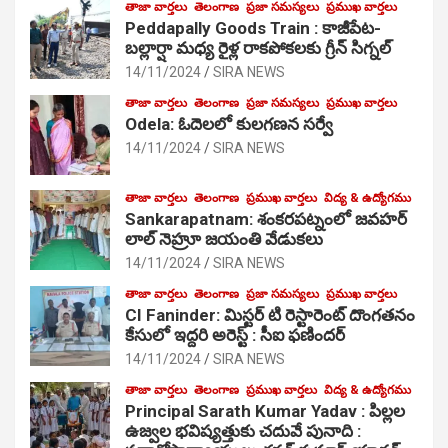
తాజా వార్తలు
తెలంగాణ
ప్రజా సమస్యలు
ప్రముఖ వార్తలు
Peddapally Goods Train : కాజీపేట-
బల్లార్షా మధ్య రైళ్ల రాకపోకలకు గ్రీన్ సిగ్నల్
14/11/2024
SIRA NEWS
తాజా వార్తలు
తెలంగాణ
ప్రజా సమస్యలు
ప్రముఖ వార్తలు
Odela: ఓదెలలో కులగణన సర్వే
14/11/2024
SIRA NEWS
తాజా వార్తలు
తెలంగాణ
ప్రముఖ వార్తలు
విద్య & ఉద్యోగము
Sankarapatnam: శంకరపట్నంలో జవహర్
లాల్ నెహ్రూ జయంతి వేడుకలు
14/11/2024
SIRA NEWS
తాజా వార్తలు
తెలంగాణ
ప్రజా సమస్యలు
ప్రముఖ వార్తలు
CI Faninder: మిస్టర్ టి రెస్టారెంట్ దొంగతనం
కేసులో ఇద్దరి అరెస్ట్ : సీఐ ఫణిందర్
14/11/2024
SIRA NEWS
తాజా వార్తలు
తెలంగాణ
ప్రముఖ వార్తలు
విద్య & ఉద్యోగము
Principal Sarath Kumar Yadav : పిల్లల
ఉజ్వల భవిష్యత్తుకు చదువే పునాది :