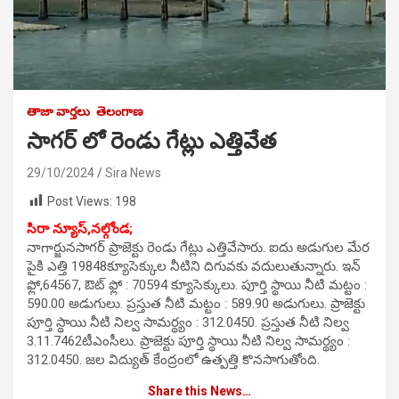
తాజా వార్తలు
తెలంగాణ
సాగర్ లో రెండు గేట్లు ఎత్తివేత
29/10/2024
Sira News
Post Views:
198
సిరా న్యూస్,నల్గోండ;
నాగార్జునసాగర్ ప్రాజెక్టు రెండు గేట్లు ఎత్తివేసారు. ఐదు అడుగుల మేర
పైకి ఎత్తి 19848క్యూసెక్కుల నీటిని దిగువకు వదులుతున్నారు. ఇన్
ఫ్లో,64567, ఔట్ ఫ్లో : 70594 క్యూసెక్కులు. పూర్తి స్థాయి నీటి మట్టం :
590.00 అడుగులు. ప్రస్తుత నీటి మట్టం : 589.90 అడుగులు. ప్రాజెక్టు
పూర్తి స్థాయి నీటి నిల్వ సామర్థ్యం : 312.0450. ప్రస్తుత నీటి నిల్వ
3.11.7462టీఎంసీలు. ప్రాజెక్టు పూర్తి స్థాయి నీటి నిల్వ సామర్థ్యం :
312.0450. జల విద్యుత్ కేంద్రంలో ఉత్పత్తి కొనసాగుతోంది.
Share this News…