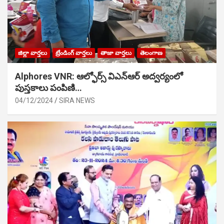
జిల్లా వార్తలు
ట్రేండింగ్ వార్తలు
తాజా వార్తలు
తెలంగాణ
Alphores VNR: ఆల్ఫోర్స్ విఎన్ఆర్ అద్వర్యంలో
పుస్తకాలు పంపిణి…
04/12/2024
SIRA NEWS