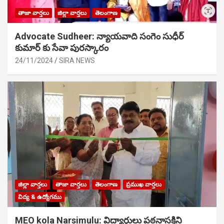
తాజా వార్తలు
జిల్లా వార్తలు
తెలంగాణ
Advocate Sudheer: న్యాయవాది సంగెం సుధీర్
కుమార్ కు సేవా పురస్కారం
24/11/2024
SIRA NEWS
జిల్లా వార్తలు
తాజా వార్తలు
తెలంగాణ
ప్రముఖ వార్తలు
విద్య & ఉద్యోగము
MEO kola Narsimulu: విద్యార్థులు పఠ‌నాసక్తిని