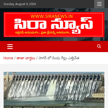
Skip
Sunday, August 9, 2026
to
content
Telugu Online News Daily
SIRA NEWS
Home
తాజా వార్తలు
సాగర్ లో రెండు గేట్లు ఎత్తివేత