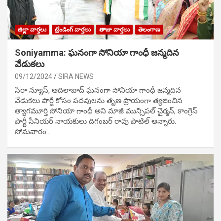
జిల్లా వార్తలు
ట్రేండింగ్ వార్తలు
తాజా వార్తలు
తెలంగాణ
Soniyamma: ఘ‌నంగా సోనియా గాంధీ జ‌న్మ‌దిన
వేడుక‌లు
09/12/2024
SIRA NEWS
సిరా న్యూస్, ఆదిలాబాద్ ఘ‌నంగా సోనియా గాంధీ జ‌న్మ‌దిన
వేడుక‌లు పార్టీ కోసం ప‌ద‌వుల‌ను తృణ ప్రాయంగా త్య‌జించిన
త్యాగమూర్తి సోనియా గాంధీ అని మాజీ మున్సిప‌ల్ చైర్మ‌న్, కాంగ్రెస్
పార్టీ సీనియ‌ర్ నాయ‌కులు దిగంబ‌ర్ రావు పాటిల్ అన్నారు.
సోమవారం…