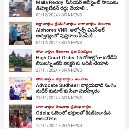
Malla Reddy: సీనియర్ అసిస్టెంట్ సాయిలు
డిప్యూటేషన్ రద్దు చేయాలి…
09/12/2024
SIRA NEWS
జిల్లా వార్తలు
ట్రేండింగ్ వార్తలు
తాజా వార్తలు
తెలంగాణ
Alphores VNR: ఆల్ఫోర్స్ విఎన్ఆర్
అద్వర్యంలో పుస్తకాలు పంపిణి…
04/12/2024
SIRA NEWS
తాజా వార్తలు
తెలంగాణ
ప్రజా సమస్యలు
High Court Order:15 రోజుల్లోగా ఐటీడీఏ
కేసులన్నింటినీ కలెక్టర్ కు బదిలీ చేయాలి…
27/11/2024
SIRA NEWS
తాజా వార్తలు
జిల్లా వార్తలు
తెలంగాణ
Advocate Sudheer: న్యాయవాది సంగెం
సుధీర్ కుమార్ కు సేవా పురస్కారం
24/11/2024
SIRA NEWS
తాజా వార్తలు
తెలంగాణ
ప్రముఖ వార్తలు
Odela: ఓదెల‌లో భక్తులతో కిటకిటలాడిన
ఆల‌యాలు
15/11/2024
SIRA NEWS