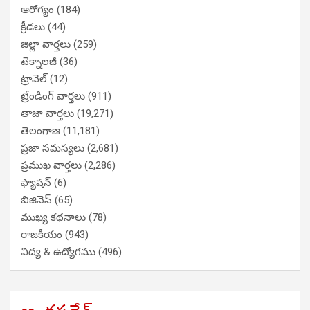
ఆరోగ్యం
(184)
క్రీడలు
(44)
జిల్లా వార్తలు
(259)
టెక్నాలజీ
(36)
ట్రావెల్
(12)
ట్రేండింగ్ వార్తలు
(911)
తాజా వార్తలు
(19,271)
తెలంగాణ
(11,181)
ప్రజా సమస్యలు
(2,681)
ప్రముఖ వార్తలు
(2,286)
ఫ్యాషన్
(6)
బిజినెస్
(65)
ముఖ్య కథనాలు
(78)
రాజకీయం
(943)
విద్య & ఉద్యోగము
(496)