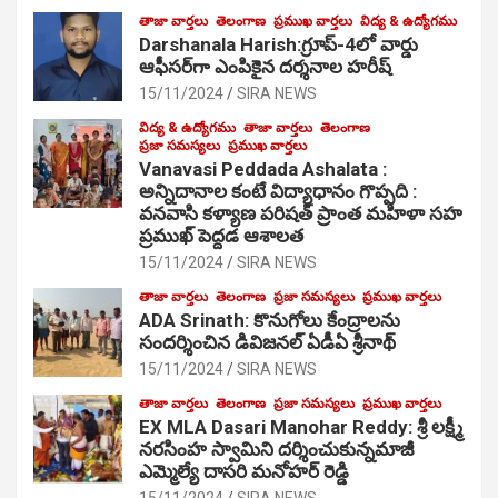
తాజా వార్తలు
తెలంగాణ
ప్రముఖ వార్తలు
విద్య & ఉద్యోగము
Darshanala Harish:గ్రూప్-4లో వార్డు
ఆఫీసర్‌గా ఎంపికైన దర్శనాల హరీష్
15/11/2024
SIRA NEWS
విద్య & ఉద్యోగము
తాజా వార్తలు
తెలంగాణ
ప్రజా సమస్యలు
ప్రముఖ వార్తలు
Vanavasi Peddada Ashalata :
అన్నిదానాల కంటే విద్యాధానం గొప్పది :
వనవాసి కళ్యాణ పరిషత్ ప్రాంత మహిళా సహ
ప్రముఖ్ పెద్దడ ఆశాలత
15/11/2024
SIRA NEWS
తాజా వార్తలు
తెలంగాణ
ప్రజా సమస్యలు
ప్రముఖ వార్తలు
ADA Srinath: కొనుగోలు కేంద్రాల‌ను
సంద‌ర్శించిన డివిజనల్ ఏడీఏ శ్రీనాథ్
15/11/2024
SIRA NEWS
తాజా వార్తలు
తెలంగాణ
ప్రజా సమస్యలు
ప్రముఖ వార్తలు
EX MLA Dasari Manohar Reddy: శ్రీ లక్ష్మీ
నరసింహ స్వామిని దర్శించుకున్నమాజీ
ఎమ్మెల్యే దాసరి మనోహర్ రెడ్డి
15/11/2024
SIRA NEWS