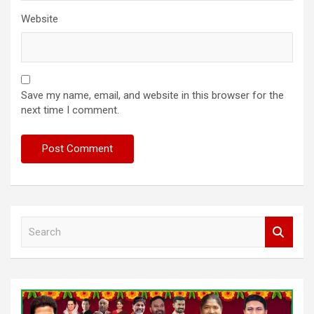
Website
Save my name, email, and website in this browser for the
next time I comment.
S
e
a
r
c
h