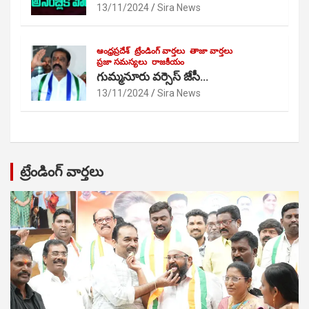
13/11/2024
Sira News
ఆంధ్రప్రదేశ్
ట్రేండింగ్ వార్తలు
తాజా వార్తలు
ప్రజా సమస్యలు
రాజకీయం
గుమ్మనూరు వర్సెస్ జేసీ…
13/11/2024
Sira News
ట్రేండింగ్ వార్తలు