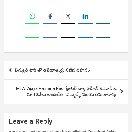
Post
విద్యుత్ షాక్ తో తల్లీకూతుర్లు సజీవ దహనం
navigation
MLA Vijaya Ramana Rao: క్రికెటర్ బాల్తసాహిత్ కుమార్ కు
రూ.10వేలు అంద‌జేత‌: ఎమ్మెల్యే విజయ రమణారావు
Leave a Reply