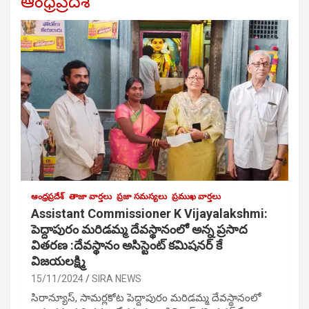
ఆంధ్రప్రదేశ్
ఆంధ్రప్రదేశ్
తాజా వార్తలు
ప్రజా సమస్యలు
ప్రముఖ వార్తలు
Assistant Commissioner K Vijayalakshmi:
పెద్దాపురం మరిడమ్మ దేవస్థానంలో అన్న ప్రసాద
వితరణ :దేవస్థానం అసిస్టెంట్ కమిషనర్ కే
విజయలక్ష్మి
15/11/2024
SIRA NEWS
సిరాన్యూస్, సామర్లకోట పెద్దాపురం మరిడమ్మ దేవస్థానంలో