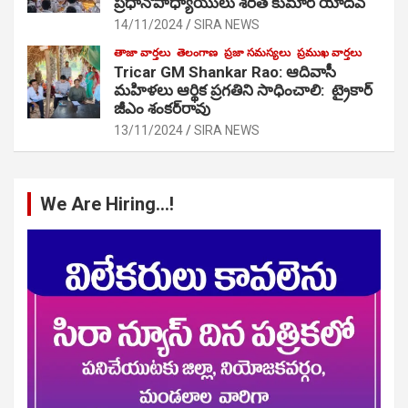
ప్రధానోపాధ్యాయులు శరత్ కుమార్ యాదవ్
14/11/2024
SIRA NEWS
తాజా వార్తలు
తెలంగాణ
ప్రజా సమస్యలు
ప్రముఖ వార్తలు
Tricar GM Shankar Rao: ఆదివాసీ
మహిళలు ఆర్థిక ప్రగతిని సాధించాలి: ట్రైకార్
జీఎం శంకర్‌రావు
13/11/2024
SIRA NEWS
We Are Hiring…!