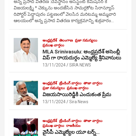
అన్న ప్రసాద వితరణ :దేవస్థానం అసిస్టెంట్ కమిషనర్ కే
విజయలక్ష్మి * చెక్కును అందజేసిన సామర్లకోట సిరాన్యూస్
రిపోర్టర్ పెద్దాపురం పట్టణంలో వెలసిన మరిటమ్మ అమ్మవారి
ఆలయంలో అన్న ప్రసాద వితరణ కార్యక్రమాన్ని శుక్రవారం…
ఆంధ్రప్రదేశ్
తెలంగాణ
ప్రజా సమస్యలు
ప్రముఖ వార్తలు
MLA Srinivasulu: ఆంధ్రప్రదేశ్ అసెంబ్లీ
విప్ గా రాయదుర్గం ఎమ్మెల్యే శ్రీనివాసులు
13/11/2024
SIRA NEWS
ఆంధ్రప్రదేశ్
ట్రేండింగ్ వార్తలు
తాజా వార్తలు
ప్రజా సమస్యలు
ప్రముఖ వార్తలు
విజయసాయిరెడ్డికి ఎందుకంత ప్రేమ
13/11/2024
Sira News
ఆంధ్రప్రదేశ్
ట్రేండింగ్ వార్తలు
తాజా వార్తలు
ప్రముఖ వార్తలు
రాజకీయం
వైసీపీ ఎమ్మెల్యేల యూ టర్న్…