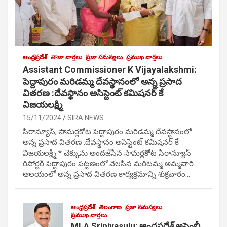
ఆంధ్రప్రదేశ్
తాజా వార్తలు
ప్రజా సమస్యలు
ప్రముఖ వార్తలు
Assistant Commissioner K Vijayalakshmi:
పెద్దాపురం మరిడమ్మ దేవస్థానంలో అన్న ప్రసాద
వితరణ :దేవస్థానం అసిస్టెంట్ కమిషనర్ కే
విజయలక్ష్మి
15/11/2024
SIRA NEWS
సిరాన్యూస్, సామర్లకోట పెద్దాపురం మరిడమ్మ దేవస్థానంలో
అన్న ప్రసాద వితరణ :దేవస్థానం అసిస్టెంట్ కమిషనర్ కే
విజయలక్ష్మి * చెక్కును అందజేసిన సామర్లకోట సిరాన్యూస్
రిపోర్టర్ పెద్దాపురం పట్టణంలో వెలసిన మరిటమ్మ అమ్మవారి
ఆలయంలో అన్న ప్రసాద వితరణ కార్యక్రమాన్ని శుక్రవారం…
ఆంధ్రప్రదేశ్
తెలంగాణ
ప్రజా సమస్యలు
ప్రముఖ వార్తలు
MLA Srinivasulu: ఆంధ్రప్రదేశ్ అసెంబ్లీ