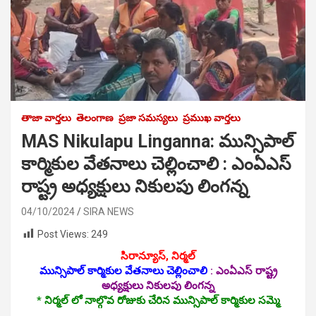
తాజా వార్తలు
తెలంగాణ
ప్రజా సమస్యలు
ప్రముఖ వార్తలు
MAS Nikulapu Linganna: మున్సిపాల్
కార్మికుల వేత‌నాలు చెల్లించాలి : ఎంఏఎస్
రాష్ట్ర అధ్యక్షులు నికులపు లింగన్న
04/10/2024
SIRA NEWS
Post Views:
249
సిరాన్యూస్‌, నిర్మ‌ల్
మున్సిపాల్ కార్మికుల వేత‌నాలు చెల్లించాలి
:
ఎంఏఎస్ రాష్ట్ర
అధ్యక్షులు నికులపు లింగన్న
* నిర్మల్ లో నాల్గొవ రోజుకు చేరిన‌ మున్సిపాల్ కార్మికుల సమ్మె