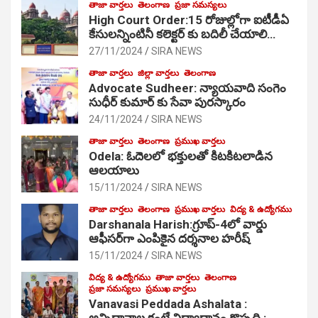
తాజా వార్తలు
తెలంగాణ
ప్రజా సమస్యలు
High Court Order:15 రోజుల్లోగా ఐటీడీఏ
కేసులన్నింటినీ కలెక్టర్ కు బదిలీ చేయాలి…
27/11/2024
SIRA NEWS
తాజా వార్తలు
జిల్లా వార్తలు
తెలంగాణ
Advocate Sudheer: న్యాయవాది సంగెం
సుధీర్ కుమార్ కు సేవా పురస్కారం
24/11/2024
SIRA NEWS
తాజా వార్తలు
తెలంగాణ
ప్రముఖ వార్తలు
Odela: ఓదెల‌లో భక్తులతో కిటకిటలాడిన
ఆల‌యాలు
15/11/2024
SIRA NEWS
తాజా వార్తలు
తెలంగాణ
ప్రముఖ వార్తలు
విద్య & ఉద్యోగము
Darshanala Harish:గ్రూప్-4లో వార్డు
ఆఫీసర్‌గా ఎంపికైన దర్శనాల హరీష్
15/11/2024
SIRA NEWS
విద్య & ఉద్యోగము
తాజా వార్తలు
తెలంగాణ
ప్రజా సమస్యలు
ప్రముఖ వార్తలు
Vanavasi Peddada Ashalata :
అన్నిదానాల కంటే విద్యాధానం గొప్పది :