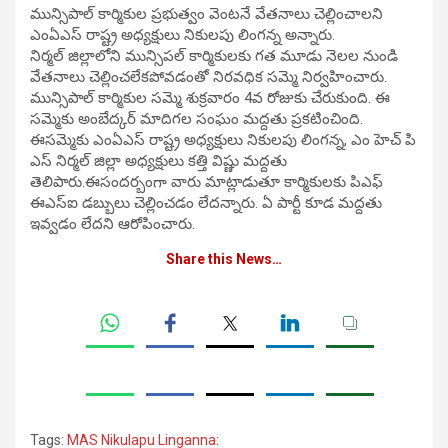
మున్సిపాల్ కార్మికుల ప్ర‌భుత్వం వెంట‌నే వేత‌నాలు చెల్లించాలని
ఎంఏఎస్ రాష్ట్ర అధ్యక్షులు నికులపు లింగన్న అన్నారు.
నిర్మల్ జిల్లాలోని మున్సిపల్ కార్మికులకు గత మూడు నెలల నుండి
వేతనాలు చెల్లించలేకపోవడంతో నిరవధిక సమ్మె నిర్వహించారు.
మున్సిపాల్ కార్మికుల సమ్మె శుక్ర‌వారం 4వ రోజుకు చేరుకుంది. ఈ
స‌మ్మెకు అంబేద్కర్ మాదిగల సంఘం మద్దతు ప్ర‌క‌టించింది.
ఈస‌మ్మెకు ఎంఏఎస్ రాష్ట్ర అధ్యక్షులు నికులపు లింగన్న, ఎం హెచ్ పి
ఎస్ నిర్మల్ జిల్లా అధ్యక్షులు కత్తి విష్ణు మ‌ద్ద‌తు
తెలిపారు.ఈసంద‌ర్బంగా వారు మాట్లాడుతూ కార్మికులకు పిఎఫ్
ఈఎస్ఐ డబ్బులు చెల్లించడం లేద‌న్నారు. ఏ పార్టీ కూడ మద్దతు
ఇవ్వడం లేదని ఆరోపించారు.
Share this News…
Tags:
MAS Nikulapu Linganna: