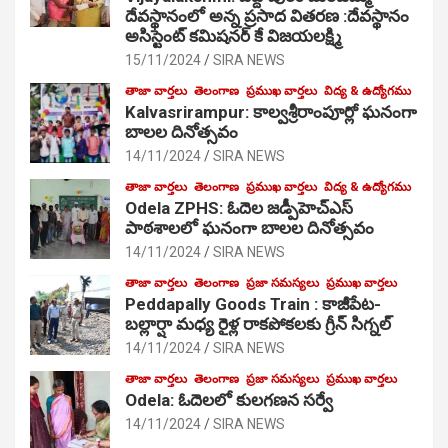
దేవస్థానంలో అన్న ప్రసాద వితరణ :దేవస్థానం
అసిస్టెంట్ కమిషనర్ కే విజయలక్ష్మి
15/11/2024
SIRA NEWS
తాజా వార్తలు
తెలంగాణ
ప్రముఖ వార్తలు
విద్య & ఉద్యోగము
Kalvasrirampur: కాల్వశ్రీరాంపూర్లో ఘనంగా
బాలల దినోత్సవం
14/11/2024
SIRA NEWS
తాజా వార్తలు
తెలంగాణ
ప్రముఖ వార్తలు
విద్య & ఉద్యోగము
Odela ZPHS: ఓదెల జ‌డ్పీహెచ్ఎస్
పాఠ‌శాల‌లో ఘనంగా బాలల దినోత్సవం
14/11/2024
SIRA NEWS
తాజా వార్తలు
తెలంగాణ
ప్రజా సమస్యలు
ప్రముఖ వార్తలు
Peddapally Goods Train : కాజీపేట-
బల్లార్షా మధ్య రైళ్ల రాకపోకలకు గ్రీన్ సిగ్నల్
14/11/2024
SIRA NEWS
తాజా వార్తలు
తెలంగాణ
ప్రజా సమస్యలు
ప్రముఖ వార్తలు
Odela: ఓదెలలో కులగణన సర్వే
14/11/2024
SIRA NEWS