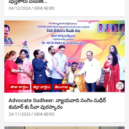
పుస్తకాలు పంపిణి…
04/12/2024
SIRA NEWS
తాజా వార్తలు
జిల్లా వార్తలు
తెలంగాణ
Advocate Sudheer: న్యాయవాది సంగెం సుధీర్
కుమార్ కు సేవా పురస్కారం
24/11/2024
SIRA NEWS