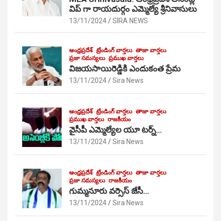
విప్ గా రాయదుర్గం ఎమ్మెల్యే శ్రీనివాసులు
13/11/2024
SIRA NEWS
ఆంధ్రప్రదేశ్
ట్రేండింగ్ వార్తలు
తాజా వార్తలు
ప్రజా సమస్యలు
ప్రముఖ వార్తలు
విజయసాయిరెడ్డికి ఎందుకంత ప్రేమ
13/11/2024
Sira News
ఆంధ్రప్రదేశ్
ట్రేండింగ్ వార్తలు
తాజా వార్తలు
ప్రముఖ వార్తలు
రాజకీయం
వైసీపీ ఎమ్మెల్యేల యూ టర్న్…
13/11/2024
Sira News
ఆంధ్రప్రదేశ్
ట్రేండింగ్ వార్తలు
తాజా వార్తలు
ప్రజా సమస్యలు
రాజకీయం
గుమ్మనూరు వర్సెస్ జేసీ…
13/11/2024
Sira News