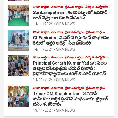
తాజా వార్తలు
తెలంగాణ
ప్రముఖ వార్తలు
విద్య & ఉద్యోగము
Sankarapatnam: శంకరపట్నంలో జవహర్
లాల్ నెహ్రూ జయంతి వేడుకలు
14/11/2024
SIRA NEWS
తాజా వార్తలు
తెలంగాణ
ప్రజా సమస్యలు
ప్రముఖ వార్తలు
CI Faninder: మిస్టర్ టి రెస్టారెంట్ దొంగతనం
కేసులో ఇద్దరి అరెస్ట్ : సీఐ ఫణిందర్
14/11/2024
SIRA NEWS
తాజా వార్తలు
తెలంగాణ
ప్రముఖ వార్తలు
విద్య & ఉద్యోగము
Principal Sarath Kumar Yadav : పిల్లల
ఉజ్వల భవిష్యత్తుకు చదువే పునాది :
ప్రధానోపాధ్యాయులు శరత్ కుమార్ యాదవ్
14/11/2024
SIRA NEWS
తాజా వార్తలు
తెలంగాణ
ప్రజా సమస్యలు
ప్రముఖ వార్తలు
Tricar GM Shankar Rao: ఆదివాసీ
మహిళలు ఆర్థిక ప్రగతిని సాధించాలి: ట్రైకార్
జీఎం శంకర్‌రావు
13/11/2024
SIRA NEWS