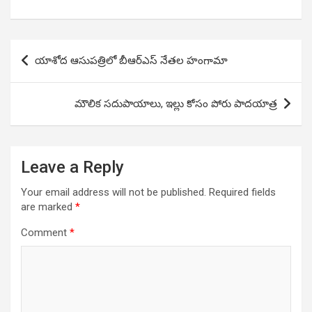
Post
యాశోద ఆసుపత్రిలో బీఆర్ఎస్ నేతల హంగామా
navigation
మౌలిక సదుపాయాలు, ఇల్లు కోసం పోరు పాదయాత్ర
Leave a Reply
Your email address will not be published.
Required fields
are marked
*
Comment
*