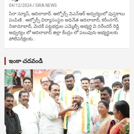
04/12/2024
SIRA NEWS
సిరా న్యూస్, ఆదిలాబాద్: ఆల్ఫోర్స్ విఎన్ఆర్ అద్వర్యంలో పుస్తకాలు
పంపిణి… ఆల్ఫోర్స్ విద్యాసంస్థల అధినేత ఆదిలాబాద్, కరీంనగర్,
నిజామాబాద్, మెదక్ పట్టభద్రుల ఎమ్మెల్సీ అభ్యర్థి వి నరేందర్ రెడ్డి
అధ్వర్యం లో ఆదిలాబాద్ జిల్లా కేంద్రం లో పలువురు అభ్యర్థులకు
పోటిప‌రీక్ష‌ల‌కు…
ఇంకా చదవండి