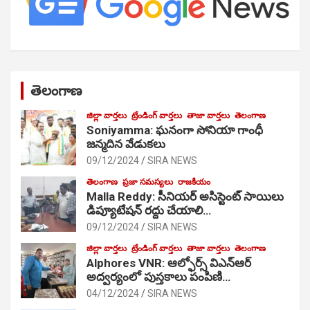
తెలంగాణ
జిల్లా వార్తలు
ట్రేండింగ్ వార్తలు
తాజా వార్తలు
తెలంగాణ
Soniyamma: ఘ‌నంగా సోనియా గాంధీ
జ‌న్మ‌దిన వేడుక‌లు
09/12/2024
SIRA NEWS
తెలంగాణ
ప్రజా సమస్యలు
రాజకీయం
Malla Reddy: సీనియర్ అసిస్టెంట్ సాయిలు
డిప్యూటేషన్ రద్దు చేయాలి…
09/12/2024
SIRA NEWS
జిల్లా వార్తలు
ట్రేండింగ్ వార్తలు
తాజా వార్తలు
తెలంగాణ
Alphores VNR: ఆల్ఫోర్స్ విఎన్ఆర్
అద్వర్యంలో పుస్తకాలు పంపిణి…
04/12/2024
SIRA NEWS