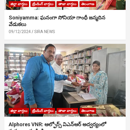
జిల్లా వార్తలు
ట్రేండింగ్ వార్తలు
తాజా వార్తలు
తెలంగాణ
Soniyamma: ఘ‌నంగా సోనియా గాంధీ జ‌న్మ‌దిన
వేడుక‌లు
09/12/2024
SIRA NEWS
జిల్లా వార్తలు
ట్రేండింగ్ వార్తలు
తాజా వార్తలు
తెలంగాణ
Alphores VNR: ఆల్ఫోర్స్ విఎన్ఆర్ అద్వర్యంలో