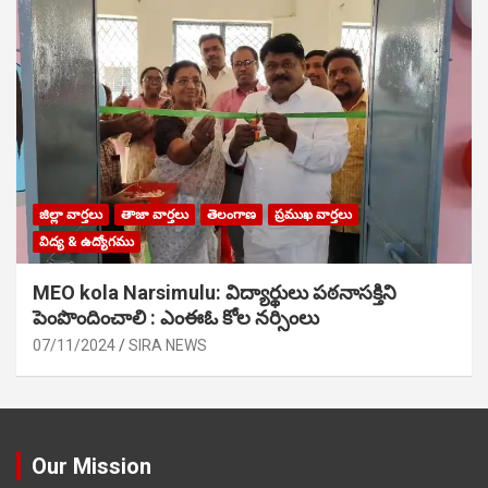
జిల్లా వార్తలు
తాజా వార్తలు
తెలంగాణ
ప్రముఖ వార్తలు
విద్య & ఉద్యోగము
MEO kola Narsimulu: విద్యార్థులు పఠ‌నాసక్తిని
పెంపొందించాలి : ఎంఈఓ కోల నర్సింలు
07/11/2024
SIRA NEWS
Our Mission