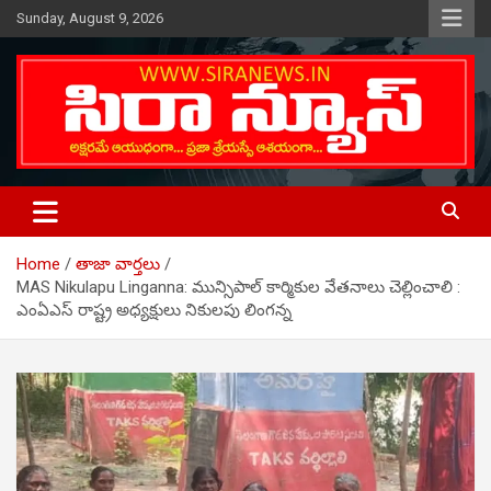
Skip
Sunday, August 9, 2026
to
content
Telugu Online News Daily
SIRA NEWS
Home
తాజా వార్తలు
MAS Nikulapu Linganna: మున్సిపాల్ కార్మికుల వేత‌నాలు చెల్లించాలి :
ఎంఏఎస్ రాష్ట్ర అధ్యక్షులు నికులపు లింగన్న