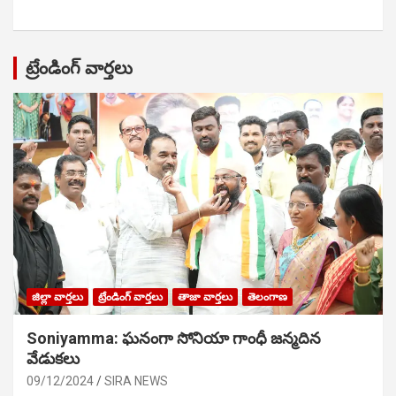
ట్రేండింగ్ వార్తలు
జిల్లా వార్తలు
ట్రేండింగ్ వార్తలు
తాజా వార్తలు
తెలంగాణ
Soniyamma: ఘ‌నంగా సోనియా గాంధీ జ‌న్మ‌దిన
వేడుక‌లు
09/12/2024
SIRA NEWS