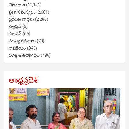
తెలంగాణ
(11,181)
ప్రజా సమస్యలు
(2,681)
ప్రముఖ వార్తలు
(2,286)
ఫ్యాషన్
(6)
బిజినెస్
(65)
ముఖ్య కథనాలు
(78)
రాజకీయం
(943)
విద్య & ఉద్యోగము
(496)
ఆంధ్రప్రదేశ్