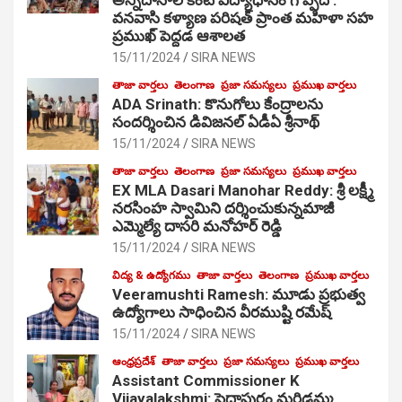
వనవాసి కళ్యాణ పరిషత్ ప్రాంత మహిళా సహ
ప్రముఖ్ పెద్దడ ఆశాలత
15/11/2024
SIRA NEWS
తాజా వార్తలు
తెలంగాణ
ప్రజా సమస్యలు
ప్రముఖ వార్తలు
ADA Srinath: కొనుగోలు కేంద్రాల‌ను
సంద‌ర్శించిన డివిజనల్ ఏడీఏ శ్రీనాథ్
15/11/2024
SIRA NEWS
తాజా వార్తలు
తెలంగాణ
ప్రజా సమస్యలు
ప్రముఖ వార్తలు
EX MLA Dasari Manohar Reddy: శ్రీ లక్ష్మీ
నరసింహ స్వామిని దర్శించుకున్నమాజీ
ఎమ్మెల్యే దాసరి మనోహర్ రెడ్డి
15/11/2024
SIRA NEWS
విద్య & ఉద్యోగము
తాజా వార్తలు
తెలంగాణ
ప్రముఖ వార్తలు
Veeramushti Ramesh: మూడు ప్రభుత్వ
ఉద్యోగాలు సాధించిన వీరముష్టి రమేష్
15/11/2024
SIRA NEWS
ఆంధ్రప్రదేశ్
తాజా వార్తలు
ప్రజా సమస్యలు
ప్రముఖ వార్తలు
Assistant Commissioner K
Vijayalakshmi: పెద్దాపురం మరిడమ్మ