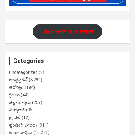
Click Here for E Paper
Categories
Uncategorized
(8)
ఆంధ్రప్రదేశ్
(5,789)
ఆరోగ్యం
(184)
క్రీడలు
(44)
జిల్లా వార్తలు
(259)
టెక్నాలజీ
(36)
ట్రావెల్
(12)
ట్రేండింగ్ వార్తలు
(911)
తాజా వార్తలు
(19,271)