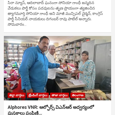
సిరా న్యూస్, ఆదిలాబాద్ ఘ‌నంగా సోనియా గాంధీ జ‌న్మ‌దిన
వేడుక‌లు పార్టీ కోసం ప‌ద‌వుల‌ను తృణ ప్రాయంగా త్య‌జించిన
త్యాగమూర్తి సోనియా గాంధీ అని మాజీ మున్సిప‌ల్ చైర్మ‌న్, కాంగ్రెస్
పార్టీ సీనియ‌ర్ నాయ‌కులు దిగంబ‌ర్ రావు పాటిల్ అన్నారు.
సోమవారం…
జిల్లా వార్తలు
ట్రేండింగ్ వార్తలు
తాజా వార్తలు
తెలంగాణ
Alphores VNR: ఆల్ఫోర్స్ విఎన్ఆర్ అద్వర్యంలో
పుస్తకాలు పంపిణి…