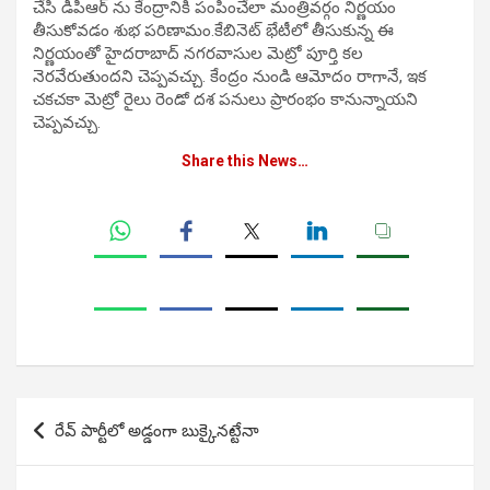
చేసి డీపీఆర్ ను కేంద్రానికి పంపించేలా మంత్రివర్గం నిర్ణయం
తీసుకోవడం శుభ పరిణామం.కేబినెట్ భేటీలో తీసుకున్న ఈ
నిర్ణయంతో హైదరాబాద్ నగరవాసుల మెట్రో పూర్తి కల
నెరవేరుతుందని చెప్పవచ్చు. కేంద్రం నుండి ఆమోదం రాగానే, ఇక
చకచకా మెట్రో రైలు రెండో దశ పనులు ప్రారంభం కానున్నాయని
చెప్పవచ్చు.
Share this News…
Post
రేవ్ పార్టీలో అడ్డంగా బుక్కైనట్టేనా
navigation