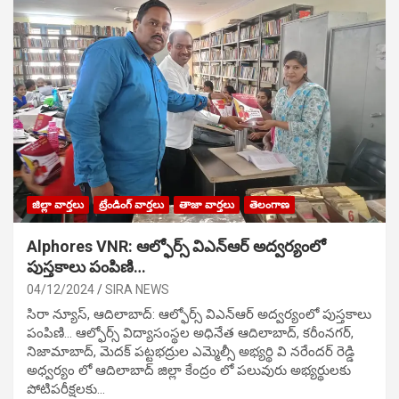
జిల్లా వార్తలు
ట్రేండింగ్ వార్తలు
తాజా వార్తలు
తెలంగాణ
Alphores VNR: ఆల్ఫోర్స్ విఎన్ఆర్ అద్వర్యంలో
పుస్తకాలు పంపిణి…
04/12/2024
SIRA NEWS
సిరా న్యూస్, ఆదిలాబాద్: ఆల్ఫోర్స్ విఎన్ఆర్ అద్వర్యంలో పుస్తకాలు
పంపిణి… ఆల్ఫోర్స్ విద్యాసంస్థల అధినేత ఆదిలాబాద్, కరీంనగర్,
నిజామాబాద్, మెదక్ పట్టభద్రుల ఎమ్మెల్సీ అభ్యర్థి వి నరేందర్ రెడ్డి
అధ్వర్యం లో ఆదిలాబాద్ జిల్లా కేంద్రం లో పలువురు అభ్యర్థులకు
పోటిప‌రీక్ష‌ల‌కు…