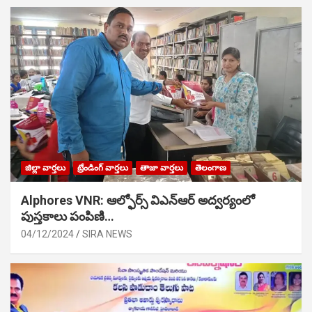
జిల్లా వార్తలు
ట్రేండింగ్ వార్తలు
తాజా వార్తలు
తెలంగాణ
Alphores VNR: ఆల్ఫోర్స్ విఎన్ఆర్ అద్వర్యంలో
పుస్తకాలు పంపిణి…
04/12/2024
SIRA NEWS