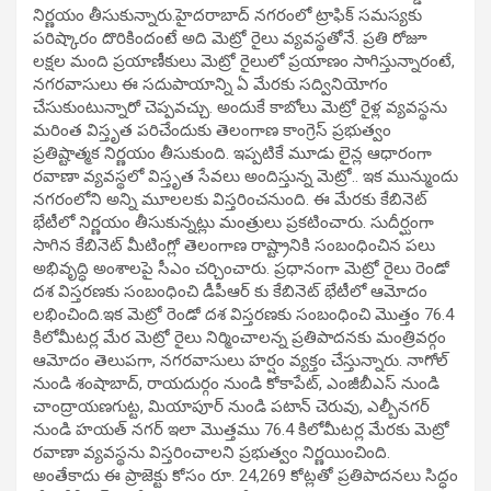
నిర్ణయం తీసుకున్నారు.హైదరాబాద్ నగరంలో ట్రాఫిక్ సమస్యకు
పరిష్కారం దొరికిందంటే అది మెట్రో రైలు వ్యవస్థతోనే. ప్రతి రోజూ
లక్షల మంది ప్రయాణీకులు మెట్రో రైలులో ప్రయాణం సాగిస్తున్నారంటే,
నగరవాసులు ఈ సదుపాయాన్ని ఏ మేరకు సద్వినియోగం
చేసుకుంటున్నారో చెప్పవచ్చు. అందుకే కాబోలు మెట్రో రైళ్ల వ్యవస్థను
మరింత విస్తృత పరిచేందుకు తెలంగాణ కాంగ్రెస్ ప్రభుత్వం
ప్రతిష్టాత్మక నిర్ణయం తీసుకుంది. ఇప్పటికే మూడు లైన్ల ఆధారంగా
రవాణా వ్యవస్థలో విస్తృత సేవలు అందిస్తున్న మెట్రో.. ఇక మున్ముందు
నగరంలోని అన్ని మూలలకు విస్తరించనుంది. ఈ మేరకు కేబినెట్
భేటీలో నిర్ణయం తీసుకున్నట్లు మంత్రులు ప్రకటించారు. సుదీర్ఘంగా
సాగిన కేబినెట్ మీటింగ్లో తెలంగాణ రాష్ట్రానికి సంబంధించిన పలు
అభివృద్ధి అంశాలపై సీఎం చర్చించారు. ప్రధానంగా మెట్రో రైలు రెండో
దశ విస్తరణకు సంబంధించి డీపీఆర్ కు కేబినెట్ భేటీలో ఆమోదం
లభించింది.ఇక మెట్రో రెండో దశ విస్తరణకు సంబంధించి మొత్తం 76.4
కిలోమీటర్ల మేర మెట్రో రైలు నిర్మించాలన్న ప్రతిపాదనకు మంత్రివర్గం
ఆమోదం తెలుపగా, నగరవాసులు హర్షం వ్యక్తం చేస్తున్నారు. నాగోల్
నుండి శంషాబాద్, రాయదుర్గం నుండి కోకాపేట్, ఎంజీబీఎస్ నుండి
చాంద్రాయణగుట్ట, మియాపూర్ నుండి పటాన్ చెరువు, ఎల్బీనగర్
నుండి హయత్ నగర్ ఇలా మొత్తము 76.4 కిలోమీటర్ల మేరకు మెట్రో
రవాణా వ్యవస్థను విస్తరించాలని ప్రభుత్వం నిర్ణయించింది.
అంతేకాదు ఈ ప్రాజెక్టు కోసం రూ. 24,269 కోట్లతో ప్రతిపాదనలు సిద్ధం