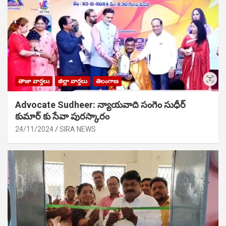
తాజా వార్తలు
జిల్లా వార్తలు
తెలంగాణ
Advocate Sudheer: న్యాయవాది సంగెం సుధీర్
కుమార్ కు సేవా పురస్కారం
24/11/2024
SIRA NEWS