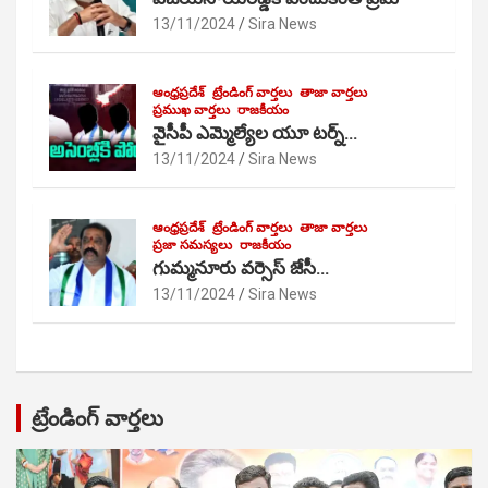
13/11/2024
Sira News
ఆంధ్రప్రదేశ్
ట్రేండింగ్ వార్తలు
తాజా వార్తలు
ప్రముఖ వార్తలు
రాజకీయం
వైసీపీ ఎమ్మెల్యేల యూ టర్న్…
13/11/2024
Sira News
ఆంధ్రప్రదేశ్
ట్రేండింగ్ వార్తలు
తాజా వార్తలు
ప్రజా సమస్యలు
రాజకీయం
గుమ్మనూరు వర్సెస్ జేసీ…
13/11/2024
Sira News
ట్రేండింగ్ వార్తలు