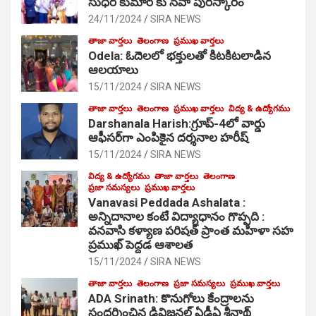
సుధీర్ కుమార్ కు సేవా పురస్కారం
24/11/2024
SIRA NEWS
తాజా వార్తలు
తెలంగాణ
ప్రముఖ వార్తలు
Odela: ఓదెల‌లో భక్తులతో కిటకిటలాడిన
ఆల‌యాలు
15/11/2024
SIRA NEWS
తాజా వార్తలు
తెలంగాణ
ప్రముఖ వార్తలు
విద్య & ఉద్యోగము
Darshanala Harish:గ్రూప్-4లో వార్డు
ఆఫీసర్‌గా ఎంపికైన దర్శనాల హరీష్
15/11/2024
SIRA NEWS
విద్య & ఉద్యోగము
తాజా వార్తలు
తెలంగాణ
ప్రజా సమస్యలు
ప్రముఖ వార్తలు
Vanavasi Peddada Ashalata :
అన్నిదానాల కంటే విద్యాధానం గొప్పది :
వనవాసి కళ్యాణ పరిషత్ ప్రాంత మహిళా సహ
ప్రముఖ్ పెద్దడ ఆశాలత
15/11/2024
SIRA NEWS
తాజా వార్తలు
తెలంగాణ
ప్రజా సమస్యలు
ప్రముఖ వార్తలు
ADA Srinath: కొనుగోలు కేంద్రాల‌ను
సంద‌ర్శించిన డివిజనల్ ఏడీఏ శ్రీనాథ్