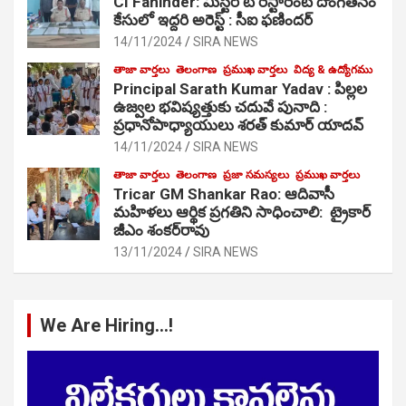
CI Faninder: మిస్టర్ టి రెస్టారెంట్ దొంగతనం
కేసులో ఇద్దరి అరెస్ట్ : సీఐ ఫణిందర్
14/11/2024
SIRA NEWS
తాజా వార్తలు
తెలంగాణ
ప్రముఖ వార్తలు
విద్య & ఉద్యోగము
Principal Sarath Kumar Yadav : పిల్లల
ఉజ్వల భవిష్యత్తుకు చదువే పునాది :
ప్రధానోపాధ్యాయులు శరత్ కుమార్ యాదవ్
14/11/2024
SIRA NEWS
తాజా వార్తలు
తెలంగాణ
ప్రజా సమస్యలు
ప్రముఖ వార్తలు
Tricar GM Shankar Rao: ఆదివాసీ
మహిళలు ఆర్థిక ప్రగతిని సాధించాలి: ట్రైకార్
జీఎం శంకర్‌రావు
13/11/2024
SIRA NEWS
We Are Hiring…!