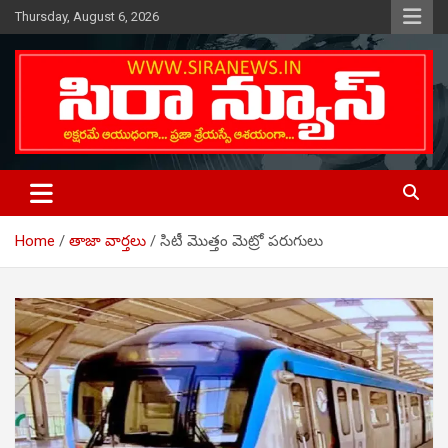
Skip
Thursday, August 6, 2026
to
content
Telugu Online News Daily
SIRA NEWS
Home
తాజా వార్తలు
సిటీ మొత్తం మెట్రో పరుగులు