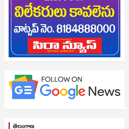
తెలంగాణ