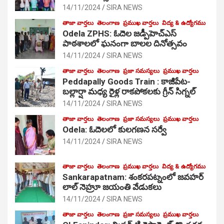
14/11/2024
SIRA NEWS
తాజా వార్తలు
తెలంగాణ
ప్రముఖ వార్తలు
విద్య & ఉద్యోగము
Odela ZPHS: ఓదెల జ‌డ్పీహెచ్ఎస్
పాఠ‌శాల‌లో ఘనంగా బాలల దినోత్సవం
14/11/2024
SIRA NEWS
తాజా వార్తలు
తెలంగాణ
ప్రజా సమస్యలు
ప్రముఖ వార్తలు
Peddapally Goods Train : కాజీపేట-
బల్లార్షా మధ్య రైళ్ల రాకపోకలకు గ్రీన్ సిగ్నల్
14/11/2024
SIRA NEWS
తాజా వార్తలు
తెలంగాణ
ప్రజా సమస్యలు
ప్రముఖ వార్తలు
Odela: ఓదెలలో కులగణన సర్వే
14/11/2024
SIRA NEWS
తాజా వార్తలు
తెలంగాణ
ప్రముఖ వార్తలు
విద్య & ఉద్యోగము
Sankarapatnam: శంకరపట్నంలో జవహర్
లాల్ నెహ్రూ జయంతి వేడుకలు
14/11/2024
SIRA NEWS
తాజా వార్తలు
తెలంగాణ
ప్రజా సమస్యలు
ప్రముఖ వార్తలు