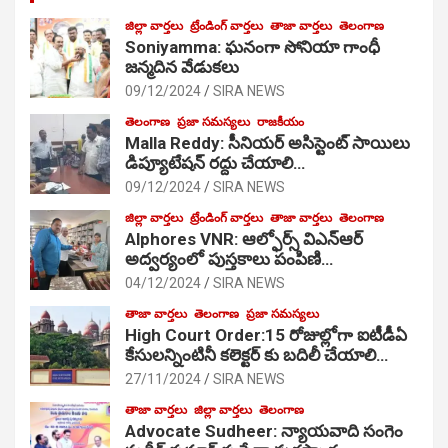
జిల్లా వార్తలు
ట్రేండింగ్ వార్తలు
తాజా వార్తలు
తెలంగాణ
Soniyamma: ఘ‌నంగా సోనియా గాంధీ
జ‌న్మ‌దిన వేడుక‌లు
09/12/2024
SIRA NEWS
తెలంగాణ
ప్రజా సమస్యలు
రాజకీయం
Malla Reddy: సీనియర్ అసిస్టెంట్ సాయిలు
డిప్యూటేషన్ రద్దు చేయాలి…
09/12/2024
SIRA NEWS
జిల్లా వార్తలు
ట్రేండింగ్ వార్తలు
తాజా వార్తలు
తెలంగాణ
Alphores VNR: ఆల్ఫోర్స్ విఎన్ఆర్
అద్వర్యంలో పుస్తకాలు పంపిణి…
04/12/2024
SIRA NEWS
తాజా వార్తలు
తెలంగాణ
ప్రజా సమస్యలు
High Court Order:15 రోజుల్లోగా ఐటీడీఏ
కేసులన్నింటినీ కలెక్టర్ కు బదిలీ చేయాలి…
27/11/2024
SIRA NEWS
తాజా వార్తలు
జిల్లా వార్తలు
తెలంగాణ
Advocate Sudheer: న్యాయవాది సంగెం