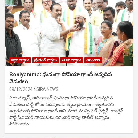
జిల్లా వార్తలు
ట్రేండింగ్ వార్తలు
తాజా వార్తలు
తెలంగాణ
Soniyamma: ఘ‌నంగా సోనియా గాంధీ జ‌న్మ‌దిన
వేడుక‌లు
09/12/2024
SIRA NEWS
సిరా న్యూస్, ఆదిలాబాద్ ఘ‌నంగా సోనియా గాంధీ జ‌న్మ‌దిన
వేడుక‌లు పార్టీ కోసం ప‌ద‌వుల‌ను తృణ ప్రాయంగా త్య‌జించిన
త్యాగమూర్తి సోనియా గాంధీ అని మాజీ మున్సిప‌ల్ చైర్మ‌న్, కాంగ్రెస్
పార్టీ సీనియ‌ర్ నాయ‌కులు దిగంబ‌ర్ రావు పాటిల్ అన్నారు.
సోమవారం…