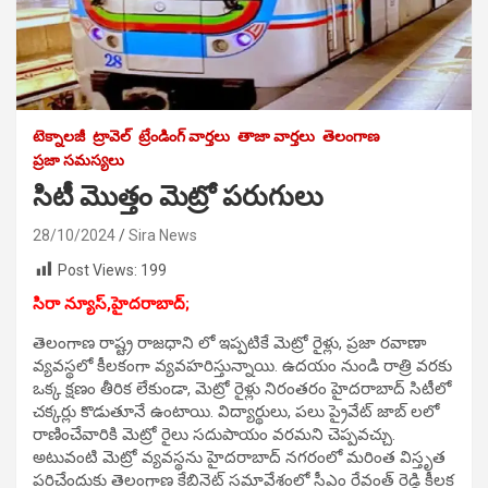
టెక్నాలజీ
ట్రావెల్
ట్రేండింగ్ వార్తలు
తాజా వార్తలు
తెలంగాణ
ప్రజా సమస్యలు
సిటీ మొత్తం మెట్రో పరుగులు
28/10/2024
Sira News
Post Views:
199
సిరా న్యూస్,హైదరాబాద్;
తెలంగాణ రాష్ట్ర రాజధాని లో ఇప్పటికే మెట్రో రైళ్లు, ప్రజా రవాణా
వ్యవస్థలో కీలకంగా వ్యవహరిస్తున్నాయి. ఉదయం నుండి రాత్రి వరకు
ఒక్క క్షణం తీరిక లేకుండా, మెట్రో రైళ్లు నిరంతరం హైదరాబాద్ సిటీలో
చక్కర్లు కొడుతూనే ఉంటాయి. విద్యార్థులు, పలు ప్రైవేట్ జాబ్ లలో
రాణించేవారికి మెట్రో రైలు సదుపాయం వరమని చెప్పవచ్చు.
అటువంటి మెట్రో వ్యవస్థను హైదరాబాద్ నగరంలో మరింత విస్తృత
పరిచేందుకు తెలంగాణ కేబినెట్ సమావేశంలో సీఎం రేవంత్ రెడ్డి కీలక