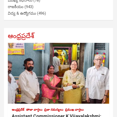
ముఖ్య కథనాలు
(78)
రాజకీయం
(943)
విద్య & ఉద్యోగము
(496)
ఆంధ్రప్రదేశ్
ఆంధ్రప్రదేశ్
తాజా వార్తలు
ప్రజా సమస్యలు
ప్రముఖ వార్తలు
Assistant Commissioner K Vijayalakshmi: