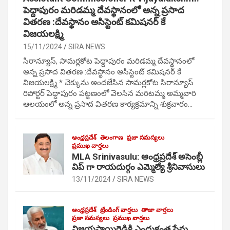
పెద్దాపురం మరిడమ్మ దేవస్థానంలో అన్న ప్రసాద
వితరణ :దేవస్థానం అసిస్టెంట్ కమిషనర్ కే
విజయలక్ష్మి
15/11/2024
SIRA NEWS
సిరాన్యూస్, సామర్లకోట పెద్దాపురం మరిడమ్మ దేవస్థానంలో
అన్న ప్రసాద వితరణ :దేవస్థానం అసిస్టెంట్ కమిషనర్ కే
విజయలక్ష్మి * చెక్కును అందజేసిన సామర్లకోట సిరాన్యూస్
రిపోర్టర్ పెద్దాపురం పట్టణంలో వెలసిన మరిటమ్మ అమ్మవారి
ఆలయంలో అన్న ప్రసాద వితరణ కార్యక్రమాన్ని శుక్రవారం…
ఆంధ్రప్రదేశ్
తెలంగాణ
ప్రజా సమస్యలు
ప్రముఖ వార్తలు
MLA Srinivasulu: ఆంధ్రప్రదేశ్ అసెంబ్లీ
విప్ గా రాయదుర్గం ఎమ్మెల్యే శ్రీనివాసులు
13/11/2024
SIRA NEWS
ఆంధ్రప్రదేశ్
ట్రేండింగ్ వార్తలు
తాజా వార్తలు
ప్రజా సమస్యలు
ప్రముఖ వార్తలు
విజయసాయిరెడ్డికి ఎందుకంత ప్రేమ