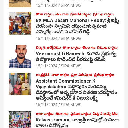
15/11/2024
SIRA NEWS
తాజా వార్తలు
తెలంగాణ
ప్రజా సమస్యలు
ప్రముఖ వార్తలు
EX MLA Dasari Manohar Reddy: శ్రీ లక్ష్మీ
నరసింహ స్వామిని దర్శించుకున్నమాజీ
ఎమ్మెల్యే దాసరి మనోహర్ రెడ్డి
15/11/2024
SIRA NEWS
విద్య & ఉద్యోగము
తాజా వార్తలు
తెలంగాణ
ప్రముఖ వార్తలు
Veeramushti Ramesh: మూడు ప్రభుత్వ
ఉద్యోగాలు సాధించిన వీరముష్టి రమేష్
15/11/2024
SIRA NEWS
ఆంధ్రప్రదేశ్
తాజా వార్తలు
ప్రజా సమస్యలు
ప్రముఖ వార్తలు
Assistant Commissioner K
Vijayalakshmi: పెద్దాపురం మరిడమ్మ
దేవస్థానంలో అన్న ప్రసాద వితరణ :దేవస్థానం
అసిస్టెంట్ కమిషనర్ కే విజయలక్ష్మి
15/11/2024
SIRA NEWS
తాజా వార్తలు
తెలంగాణ
ప్రముఖ వార్తలు
విద్య & ఉద్యోగము
Kalvasrirampur: కాల్వశ్రీరాంపూర్లో ఘనంగా
బాలల దినోత్సవం