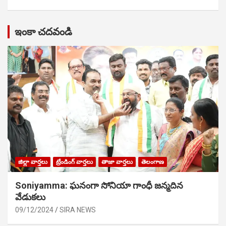
ఇంకా చదవండి
జిల్లా వార్తలు
ట్రేండింగ్ వార్తలు
తాజా వార్తలు
తెలంగాణ
Soniyamma: ఘ‌నంగా సోనియా గాంధీ జ‌న్మ‌దిన
వేడుక‌లు
09/12/2024
SIRA NEWS