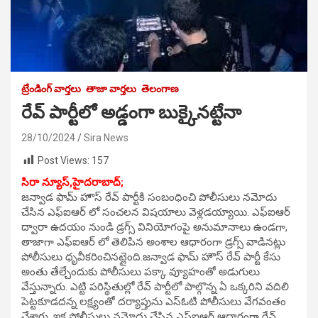
ట్రేండింగ్ వార్తలు
తాజా వార్తలు
తెలంగాణ
రేవ్ పార్టీలో అడ్డంగా బుక్కైనట్టేనా
28/10/2024
Sira News
Post Views:
157
సిరా న్యూస్,హైదరాబాద్;
జన్వాడ ఫామ్ హౌస్ రేవ్ పార్టీకి సంబంధించి పోలీసులు నమోదు
చేసిన ఎఫ్ఐఆర్ లో సంచలన విషయాలు వెళ్లడయ్యాయి. ఎఫ్ఐఆర్
ద్వారా ఉదయం నుండి డ్రగ్స్ వినియోగంపై అనుమానాలు ఉండగా,
తాజాగా ఎఫ్ఐఆర్ లో తెలిపిన అంశాల ఆధారంగా డ్రగ్స్ వాడినట్లు
పోలీసులు ధృవీకరించినట్లైంది.జన్వాడ ఫామ్ హౌస్ రేవ్ పార్టీ కేసు
అంతు తేల్చేందుకు పోలీసులు పక్కా వ్యూహంతో అడుగులు
వేస్తున్నారు. ఎట్టి పరిస్థితుల్లో రేవ్ పార్టీలో పాల్గొన్న ఏ ఒక్కరిని వదిలి
పెట్టకూడదన్న లక్ష్యంతో దర్యాప్తును ఎస్ఓటి పోలీసులు వేగవంతం
చేశారు. ఇక పోలీసులు నమోదు చేసిన ఎఫ్ఐఆర్ ఆధారంగా రేవ్