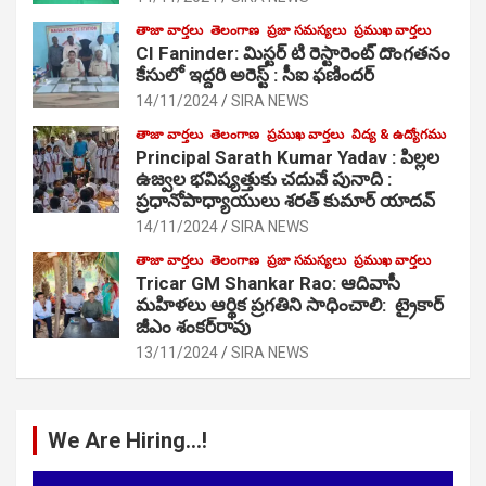
తాజా వార్తలు
తెలంగాణ
ప్రజా సమస్యలు
ప్రముఖ వార్తలు
CI Faninder: మిస్టర్ టి రెస్టారెంట్ దొంగతనం
కేసులో ఇద్దరి అరెస్ట్ : సీఐ ఫణిందర్
14/11/2024
SIRA NEWS
తాజా వార్తలు
తెలంగాణ
ప్రముఖ వార్తలు
విద్య & ఉద్యోగము
Principal Sarath Kumar Yadav : పిల్లల
ఉజ్వల భవిష్యత్తుకు చదువే పునాది :
ప్రధానోపాధ్యాయులు శరత్ కుమార్ యాదవ్
14/11/2024
SIRA NEWS
తాజా వార్తలు
తెలంగాణ
ప్రజా సమస్యలు
ప్రముఖ వార్తలు
Tricar GM Shankar Rao: ఆదివాసీ
మహిళలు ఆర్థిక ప్రగతిని సాధించాలి: ట్రైకార్
జీఎం శంకర్‌రావు
13/11/2024
SIRA NEWS
We Are Hiring…!