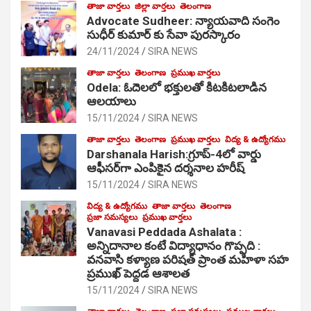
తాజా వార్తలు
జిల్లా వార్తలు
తెలంగాణ
Advocate Sudheer: న్యాయవాది సంగెం
సుధీర్ కుమార్ కు సేవా పురస్కారం
24/11/2024
SIRA NEWS
తాజా వార్తలు
తెలంగాణ
ప్రముఖ వార్తలు
Odela: ఓదెల‌లో భక్తులతో కిటకిటలాడిన
ఆల‌యాలు
15/11/2024
SIRA NEWS
తాజా వార్తలు
తెలంగాణ
ప్రముఖ వార్తలు
విద్య & ఉద్యోగము
Darshanala Harish:గ్రూప్-4లో వార్డు
ఆఫీసర్‌గా ఎంపికైన దర్శనాల హరీష్
15/11/2024
SIRA NEWS
విద్య & ఉద్యోగము
తాజా వార్తలు
తెలంగాణ
ప్రజా సమస్యలు
ప్రముఖ వార్తలు
Vanavasi Peddada Ashalata :
అన్నిదానాల కంటే విద్యాధానం గొప్పది :
వనవాసి కళ్యాణ పరిషత్ ప్రాంత మహిళా సహ
ప్రముఖ్ పెద్దడ ఆశాలత
15/11/2024
SIRA NEWS