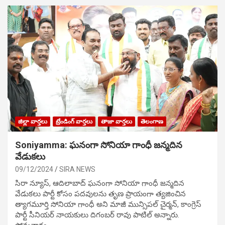
జిల్లా వార్తలు
ట్రేండింగ్ వార్తలు
తాజా వార్తలు
తెలంగాణ
Soniyamma: ఘ‌నంగా సోనియా గాంధీ జ‌న్మ‌దిన
వేడుక‌లు
09/12/2024
SIRA NEWS
సిరా న్యూస్, ఆదిలాబాద్ ఘ‌నంగా సోనియా గాంధీ జ‌న్మ‌దిన
వేడుక‌లు పార్టీ కోసం ప‌ద‌వుల‌ను తృణ ప్రాయంగా త్య‌జించిన
త్యాగమూర్తి సోనియా గాంధీ అని మాజీ మున్సిప‌ల్ చైర్మ‌న్, కాంగ్రెస్
పార్టీ సీనియ‌ర్ నాయ‌కులు దిగంబ‌ర్ రావు పాటిల్ అన్నారు.