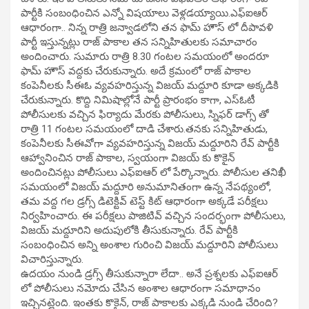
పార్టీకి సంబంధించిన ఎన్నో విషయాలు వెళ్లడయ్యాయి.ఎఫ్ఐఆర్
ఆధారంగా.. నిన్న రాత్రి జన్వాడలోని తన ఫామ్ హౌస్ లో దీపావళి
పార్టీ ఇస్తున్నట్లు రాజ్ పాకాల తన సన్నిహితులకు సమాచారం
అందించారు. సుమారు రాత్రి 8.30 గంటల సమయంలో అందరూ
ఫామ్ హౌస్ వద్దకు చేరుకున్నారు. అదే క్రమంలో రాజ్ పాకాల
కంపెనీలకు సీఈఓ వ్యవహరిస్తున్న విజయ్ మద్దూరి కూడా అక్కడికి
చేరుకున్నారు. కొద్ది నిమిషాల్లోనే పార్టీ ప్రారంభం కాగా, ఎస్ఓటీ
పోలీసులకు వచ్చిన ఫిర్యాదు మేరకు పోలీసులు, స్నిఫర్ డాగ్స్ తో
రాత్రి 11 గంటల సమయంలో దాడి చేశారు.తనకు సన్నిహితుడు,
కంపెనీలకు సీఈవోగా వ్యవహరిస్తున్న విజయ్ మద్దూరిని రేవ్ పార్టీకి
ఆహ్వానించిన రాజ్ పాకాల, స్వయంగా విజయ్ కు కొకైన్
అందించినట్లు పోలీసులు ఎఫ్ఐఆర్ లో పేర్కొన్నారు. పోలీసుల తనిఖీ
సమయంలో విజయ్ మద్దూరి అనుమానితంగా ఉన్న నేపథ్యంలో,
తమ వద్ద గల డ్రగ్స్ డిటెక్టివ్ టెస్ట్ కిట్ ఆధారంగా అక్కడే పరీక్షలు
నిర్వహించారు. ఈ పరీక్షలు పాజిటివ్ వచ్చిన సందర్భంగా పోలీసులు,
విజయ్ మద్దూరిని అదుపులోకి తీసుకున్నారు. రేవ్ పార్టీకి
సంబంధించిన అన్ని అంశాల గురించి విజయ్ మద్దూరిని పోలీసులు
విచారిస్తున్నారు.
ఉదయం నుండి డ్రగ్స్ తీసుకున్నారా లేదా.. అనే ప్రశ్నలకు ఎఫ్ఐఆర్
లో పోలీసులు నమోదు చేసిన అంశాల ఆధారంగా సమాధానం
ఇచ్చినట్లైంది. ఇంతకు కొకైన్, రాజ్ పాకాలకు ఎక్కడి నుండి చేరింది?