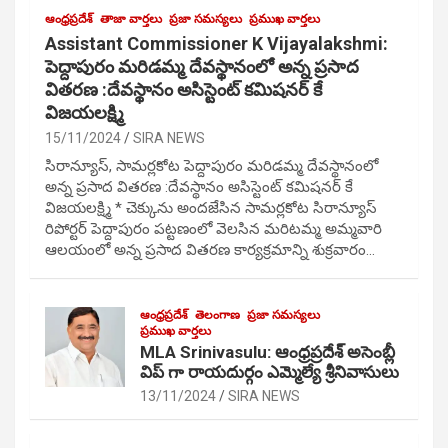
ఆంధ్రప్రదేశ్
తాజా వార్తలు
ప్రజా సమస్యలు
ప్రముఖ వార్తలు
Assistant Commissioner K Vijayalakshmi:
పెద్దాపురం మరిడమ్మ దేవస్థానంలో అన్న ప్రసాద
వితరణ :దేవస్థానం అసిస్టెంట్ కమిషనర్ కే
విజయలక్ష్మి
15/11/2024
SIRA NEWS
సిరాన్యూస్, సామర్లకోట పెద్దాపురం మరిడమ్మ దేవస్థానంలో
అన్న ప్రసాద వితరణ :దేవస్థానం అసిస్టెంట్ కమిషనర్ కే
విజయలక్ష్మి * చెక్కును అందజేసిన సామర్లకోట సిరాన్యూస్
రిపోర్టర్ పెద్దాపురం పట్టణంలో వెలసిన మరిటమ్మ అమ్మవారి
ఆలయంలో అన్న ప్రసాద వితరణ కార్యక్రమాన్ని శుక్రవారం…
ఆంధ్రప్రదేశ్
తెలంగాణ
ప్రజా సమస్యలు
ప్రముఖ వార్తలు
MLA Srinivasulu: ఆంధ్రప్రదేశ్ అసెంబ్లీ
విప్ గా రాయదుర్గం ఎమ్మెల్యే శ్రీనివాసులు
13/11/2024
SIRA NEWS