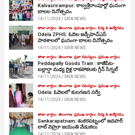
Kalvasrirampur: కాల్వశ్రీరాంపూర్లో ఘనంగా
బాలల దినోత్సవం
14/11/2024
SIRA NEWS
తాజా వార్తలు
తెలంగాణ
ప్రముఖ వార్తలు
విద్య & ఉద్యోగము
Odela ZPHS: ఓదెల జ‌డ్పీహెచ్ఎస్
పాఠ‌శాల‌లో ఘనంగా బాలల దినోత్సవం
14/11/2024
SIRA NEWS
తాజా వార్తలు
తెలంగాణ
ప్రజా సమస్యలు
ప్రముఖ వార్తలు
Peddapally Goods Train : కాజీపేట-
బల్లార్షా మధ్య రైళ్ల రాకపోకలకు గ్రీన్ సిగ్నల్
14/11/2024
SIRA NEWS
తాజా వార్తలు
తెలంగాణ
ప్రజా సమస్యలు
ప్రముఖ వార్తలు
Odela: ఓదెలలో కులగణన సర్వే
14/11/2024
SIRA NEWS
తాజా వార్తలు
తెలంగాణ
ప్రముఖ వార్తలు
విద్య & ఉద్యోగము
Sankarapatnam: శంకరపట్నంలో జవహర్
లాల్ నెహ్రూ జయంతి వేడుకలు
14/11/2024
SIRA NEWS