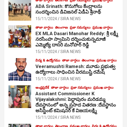
తాజా వార్తలు
తెలంగాణ
ప్రజా సమస్యలు
ప్రముఖ వార్తలు
ADA Srinath: కొనుగోలు కేంద్రాల‌ను
సంద‌ర్శించిన డివిజనల్ ఏడీఏ శ్రీనాథ్
15/11/2024
SIRA NEWS
తాజా వార్తలు
తెలంగాణ
ప్రజా సమస్యలు
ప్రముఖ వార్తలు
EX MLA Dasari Manohar Reddy: శ్రీ లక్ష్మీ
నరసింహ స్వామిని దర్శించుకున్నమాజీ
ఎమ్మెల్యే దాసరి మనోహర్ రెడ్డి
15/11/2024
SIRA NEWS
విద్య & ఉద్యోగము
తాజా వార్తలు
తెలంగాణ
ప్రముఖ వార్తలు
Veeramushti Ramesh: మూడు ప్రభుత్వ
ఉద్యోగాలు సాధించిన వీరముష్టి రమేష్
15/11/2024
SIRA NEWS
ఆంధ్రప్రదేశ్
తాజా వార్తలు
ప్రజా సమస్యలు
ప్రముఖ వార్తలు
Assistant Commissioner K
Vijayalakshmi: పెద్దాపురం మరిడమ్మ
దేవస్థానంలో అన్న ప్రసాద వితరణ :దేవస్థానం
అసిస్టెంట్ కమిషనర్ కే విజయలక్ష్మి
15/11/2024
SIRA NEWS
తాజా వార్తలు
తెలంగాణ
ప్రముఖ వార్తలు
విద్య & ఉద్యోగము