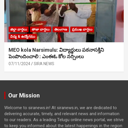
జిల్లా వార్తలు
తాజా వార్తలు
తెలంగాణ
ప్రముఖ వార్తలు
విద్య & ఉద్యోగము
MEO kola Narsimulu: విద్యార్థులు పఠ‌నాసక్తిని
పెంపొందించాలి : ఎంఈఓ కోల నర్సింలు
07/11/2024
SIRA NEWS
Our Mission
Welcome to siranews.in! At siranews.in, we are dedicated to
delivering accurate, timely, and relevant news and information
to our readers. As a leading Telugu online news portal, we strive
to keep you informed about the latest happenings in the region