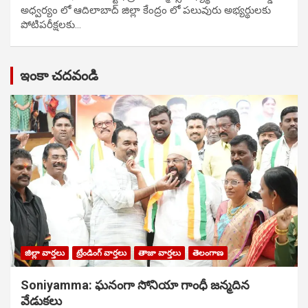
అధ్వర్యం లో ఆదిలాబాద్ జిల్లా కేంద్రం లో పలువురు అభ్యర్థులకు
పోటిప‌రీక్ష‌ల‌కు…
ఇంకా చదవండి
జిల్లా వార్తలు
ట్రేండింగ్ వార్తలు
తాజా వార్తలు
తెలంగాణ
Soniyamma: ఘ‌నంగా సోనియా గాంధీ జ‌న్మ‌దిన
వేడుక‌లు