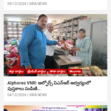
09/12/2024
SIRA NEWS
జిల్లా వార్తలు
ట్రేండింగ్ వార్తలు
తాజా వార్తలు
తెలంగాణ
Alphores VNR: ఆల్ఫోర్స్ విఎన్ఆర్ అద్వర్యంలో
పుస్తకాలు పంపిణి…
04/12/2024
SIRA NEWS