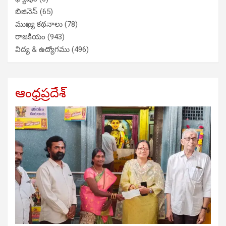
బిజినెస్
(65)
ముఖ్య కథనాలు
(78)
రాజకీయం
(943)
విద్య & ఉద్యోగము
(496)
ఆంధ్రప్రదేశ్