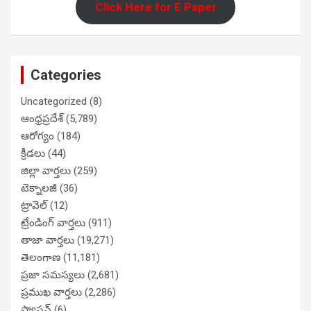
Click Here for E Paper
Categories
Uncategorized
(8)
ఆంధ్రప్రదేశ్
(5,789)
ఆరోగ్యం
(184)
క్రీడలు
(44)
జిల్లా వార్తలు
(259)
టెక్నాలజీ
(36)
ట్రావెల్
(12)
ట్రేండింగ్ వార్తలు
(911)
తాజా వార్తలు
(19,271)
తెలంగాణ
(11,181)
ప్రజా సమస్యలు
(2,681)
ప్రముఖ వార్తలు
(2,286)
ఫ్యాషన్
(6)