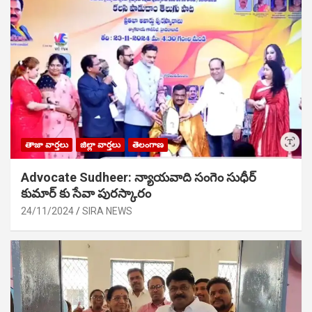
తాజా వార్తలు
జిల్లా వార్తలు
తెలంగాణ
Advocate Sudheer: న్యాయవాది సంగెం సుధీర్
కుమార్ కు సేవా పురస్కారం
24/11/2024
SIRA NEWS