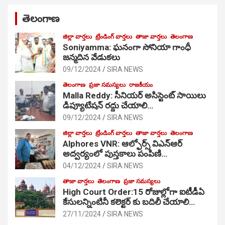
తెలంగాణ
జిల్లా వార్తలు
ట్రేండింగ్ వార్తలు
తాజా వార్తలు
తెలంగాణ
Soniyamma: ఘ‌నంగా సోనియా గాంధీ
జ‌న్మ‌దిన వేడుక‌లు
09/12/2024
SIRA NEWS
తెలంగాణ
ప్రజా సమస్యలు
రాజకీయం
Malla Reddy: సీనియర్ అసిస్టెంట్ సాయిలు
డిప్యూటేషన్ రద్దు చేయాలి…
09/12/2024
SIRA NEWS
జిల్లా వార్తలు
ట్రేండింగ్ వార్తలు
తాజా వార్తలు
తెలంగాణ
Alphores VNR: ఆల్ఫోర్స్ విఎన్ఆర్
అద్వర్యంలో పుస్తకాలు పంపిణి…
04/12/2024
SIRA NEWS
తాజా వార్తలు
తెలంగాణ
ప్రజా సమస్యలు
High Court Order:15 రోజుల్లోగా ఐటీడీఏ
కేసులన్నింటినీ కలెక్టర్ కు బదిలీ చేయాలి…
27/11/2024
SIRA NEWS