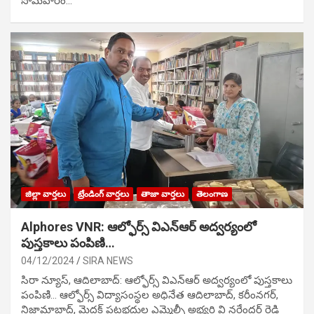
సోమవారం…
జిల్లా వార్తలు
ట్రేండింగ్ వార్తలు
తాజా వార్తలు
తెలంగాణ
Alphores VNR: ఆల్ఫోర్స్ విఎన్ఆర్ అద్వర్యంలో
పుస్తకాలు పంపిణి…
04/12/2024
SIRA NEWS
సిరా న్యూస్, ఆదిలాబాద్: ఆల్ఫోర్స్ విఎన్ఆర్ అద్వర్యంలో పుస్తకాలు
పంపిణి… ఆల్ఫోర్స్ విద్యాసంస్థల అధినేత ఆదిలాబాద్, కరీంనగర్,
నిజామాబాద్, మెదక్ పట్టభద్రుల ఎమ్మెల్సీ అభ్యర్థి వి నరేందర్ రెడ్డి