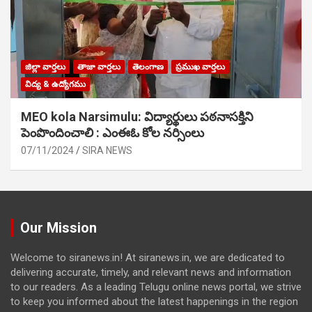
జిల్లా వార్తలు
తాజా వార్తలు
తెలంగాణ
ప్రముఖ వార్తలు
విద్య & ఉద్యోగము
MEO kola Narsimulu: విద్యార్థులు పఠ‌నాసక్తిని
పెంపొందించాలి : ఎంఈఓ కోల నర్సింలు
07/11/2024
SIRA NEWS
Our Mission
Welcome to siranews.in! At siranews.in, we are dedicated to
delivering accurate, timely, and relevant news and information
to our readers. As a leading Telugu online news portal, we strive
to keep you informed about the latest happenings in the region