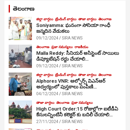
తెలంగాణ
జిల్లా వార్తలు
ట్రేండింగ్ వార్తలు
తాజా వార్తలు
తెలంగాణ
Soniyamma: ఘ‌నంగా సోనియా గాంధీ
జ‌న్మ‌దిన వేడుక‌లు
09/12/2024
SIRA NEWS
తెలంగాణ
ప్రజా సమస్యలు
రాజకీయం
Malla Reddy: సీనియర్ అసిస్టెంట్ సాయిలు
డిప్యూటేషన్ రద్దు చేయాలి…
09/12/2024
SIRA NEWS
జిల్లా వార్తలు
ట్రేండింగ్ వార్తలు
తాజా వార్తలు
తెలంగాణ
Alphores VNR: ఆల్ఫోర్స్ విఎన్ఆర్
అద్వర్యంలో పుస్తకాలు పంపిణి…
04/12/2024
SIRA NEWS
తాజా వార్తలు
తెలంగాణ
ప్రజా సమస్యలు
High Court Order:15 రోజుల్లోగా ఐటీడీఏ
కేసులన్నింటినీ కలెక్టర్ కు బదిలీ చేయాలి…
27/11/2024
SIRA NEWS