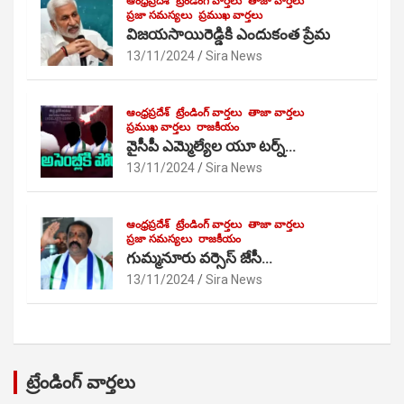
ఆంధ్రప్రదేశ్
ట్రేండింగ్ వార్తలు
తాజా వార్తలు
ప్రజా సమస్యలు
ప్రముఖ వార్తలు
విజయసాయిరెడ్డికి ఎందుకంత ప్రేమ
13/11/2024
Sira News
ఆంధ్రప్రదేశ్
ట్రేండింగ్ వార్తలు
తాజా వార్తలు
ప్రముఖ వార్తలు
రాజకీయం
వైసీపీ ఎమ్మెల్యేల యూ టర్న్…
13/11/2024
Sira News
ఆంధ్రప్రదేశ్
ట్రేండింగ్ వార్తలు
తాజా వార్తలు
ప్రజా సమస్యలు
రాజకీయం
గుమ్మనూరు వర్సెస్ జేసీ…
13/11/2024
Sira News
ట్రేండింగ్ వార్తలు