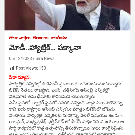
తాజా వార్తలు
తెలంగాణ
రాజకీయం
మోడీ..హ్యాట్రిక్… పక్కానా
05/12/2023
Sira News
Post Views:
150
సిరా న్యూస్;
సార్వత్రిక ఎన్నికల్లో 400ఎంపీ స్థానాలు గెలుచుకుంటామంటున్నారు
బీజేపీ నేతలు. రాజస్థాన్‌, ఎంపి, ఛత్తీస్‌గఢ్‌ అసెంబ్లీ ఎన్నికల్లో
విజయాలే తమ ధీమాకు కారణమని చెబుతున్నారు
సెమీ ఫైనలో.. క్వార్టర్‌ ఫైనలో ఎవరికి నచ్చింది వాళ్లు పిలుచుకోవచ్చు
కానీ ఐదు రాష్ట్రాల అసెంబ్లీ ఎన్నికలు మాత్రం బీజేపీలో జోష్‌ను
నింపాయి. సార్వత్రిక ఎన్నికలకు మరికొన్ని నెలలే సమయం ఉండగా..
రాజస్థాన్‌, మధ్యప్రదేశ్‌, ఛత్తీస్‌గఢ్ లో బీజేపీ సాధించిన విజయాలు ఆ
పార్టీ కార్యకర్తల్లో కొత్త ఉత్సహాన్ని తీసుకొచ్చాయి. అటు కాంగ్రెస్‌సైతం
తెలంగాణను గెలుచుకున్నా.. ఛత్తీస్‌గఢ్‌, రాజస్థాన్‌లో అధికారాన్ని