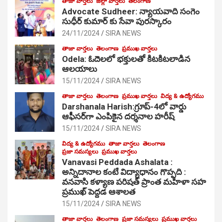
తాజా వార్తలు
జిల్లా వార్తలు
తెలంగాణ
Advocate Sudheer: న్యాయవాది సంగెం
సుధీర్ కుమార్ కు సేవా పురస్కారం
24/11/2024
SIRA NEWS
తాజా వార్తలు
తెలంగాణ
ప్రముఖ వార్తలు
Odela: ఓదెల‌లో భక్తులతో కిటకిటలాడిన
ఆల‌యాలు
15/11/2024
SIRA NEWS
తాజా వార్తలు
తెలంగాణ
ప్రముఖ వార్తలు
విద్య & ఉద్యోగము
Darshanala Harish:గ్రూప్-4లో వార్డు
ఆఫీసర్‌గా ఎంపికైన దర్శనాల హరీష్
15/11/2024
SIRA NEWS
విద్య & ఉద్యోగము
తాజా వార్తలు
తెలంగాణ
ప్రజా సమస్యలు
ప్రముఖ వార్తలు
Vanavasi Peddada Ashalata :
అన్నిదానాల కంటే విద్యాధానం గొప్పది :
వనవాసి కళ్యాణ పరిషత్ ప్రాంత మహిళా సహ
ప్రముఖ్ పెద్దడ ఆశాలత
15/11/2024
SIRA NEWS
తాజా వార్తలు
తెలంగాణ
ప్రజా సమస్యలు
ప్రముఖ వార్తలు