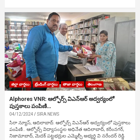
జిల్లా వార్తలు
ట్రేండింగ్ వార్తలు
తాజా వార్తలు
తెలంగాణ
Alphores VNR: ఆల్ఫోర్స్ విఎన్ఆర్ అద్వర్యంలో
పుస్తకాలు పంపిణి…
04/12/2024
SIRA NEWS
సిరా న్యూస్, ఆదిలాబాద్: ఆల్ఫోర్స్ విఎన్ఆర్ అద్వర్యంలో పుస్తకాలు
పంపిణి… ఆల్ఫోర్స్ విద్యాసంస్థల అధినేత ఆదిలాబాద్, కరీంనగర్,
నిజామాబాద్, మెదక్ పట్టభద్రుల ఎమ్మెల్సీ అభ్యర్థి వి నరేందర్ రెడ్డి