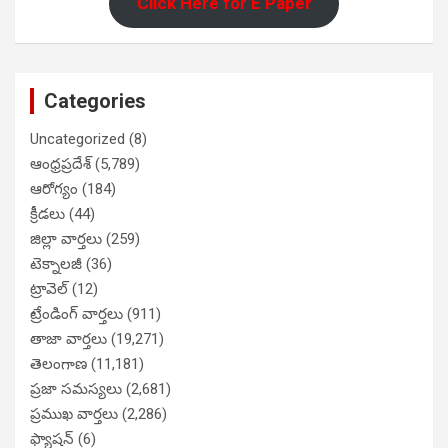
Click Here for E Paper
Categories
Uncategorized
(8)
ఆంధ్రప్రదేశ్
(5,789)
ఆరోగ్యం
(184)
క్రీడలు
(44)
జిల్లా వార్తలు
(259)
టెక్నాలజీ
(36)
ట్రావెల్
(12)
ట్రేండింగ్ వార్తలు
(911)
తాజా వార్తలు
(19,271)
తెలంగాణ
(11,181)
ప్రజా సమస్యలు
(2,681)
ప్రముఖ వార్తలు
(2,286)
ఫ్యాషన్
(6)