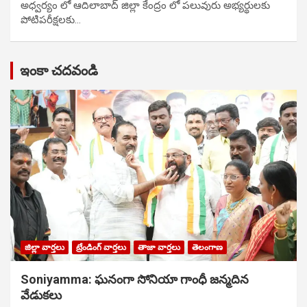
అధ్వర్యం లో ఆదిలాబాద్ జిల్లా కేంద్రం లో పలువురు అభ్యర్థులకు
పోటిప‌రీక్ష‌ల‌కు…
ఇంకా చదవండి
జిల్లా వార్తలు
ట్రేండింగ్ వార్తలు
తాజా వార్తలు
తెలంగాణ
Soniyamma: ఘ‌నంగా సోనియా గాంధీ జ‌న్మ‌దిన
వేడుక‌లు