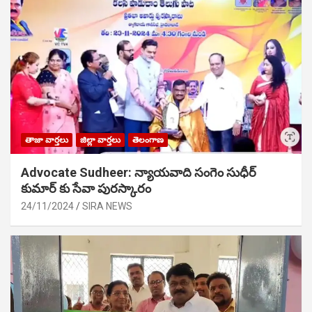
తాజా వార్తలు
జిల్లా వార్తలు
తెలంగాణ
Advocate Sudheer: న్యాయవాది సంగెం సుధీర్
కుమార్ కు సేవా పురస్కారం
24/11/2024
SIRA NEWS