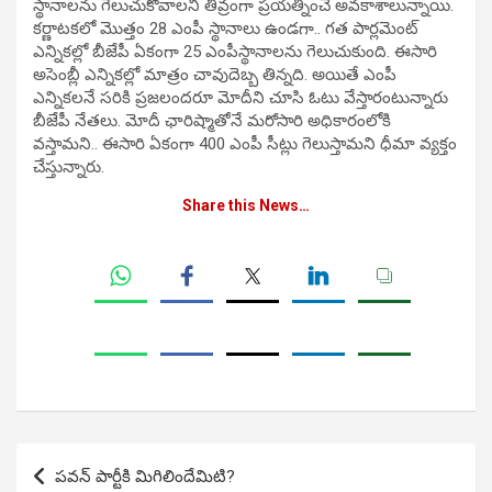
స్థానాలను గెలుచుకోవాలని తీవ్రంగా ప్రయత్నించే అవకాశాలున్నాయి.
కర్ణాటకలో మొత్తం 28 ఎంపీ స్థానాలు ఉండగా.. గత పార్లమెంట్
ఎన్నికల్లో బీజేపీ ఏకంగా 25 ఎంపీస్థానాలను గెలుచుకుంది. ఈసారి
అసెంబ్లీ ఎన్నికల్లో మాత్రం చావుదెబ్బ తిన్నది. అయితే ఎంపీ
ఎన్నికలనే సరికి ప్రజలందరూ మోదీని చూసి ఓటు వేస్తారంటున్నారు
బీజేపీ నేతలు. మోదీ ఛారిష్మాతోనే మరోసారి అధికారంలోకి
వస్తామని.. ఈసారి ఏకంగా 400 ఎంపీ సీట్లు గెలుస్తామని ధీమా వ్యక్తం
చేస్తున్నారు.
Share this News…
Post
పవన్ పార్టీకి మిగిలిందేమిటి?