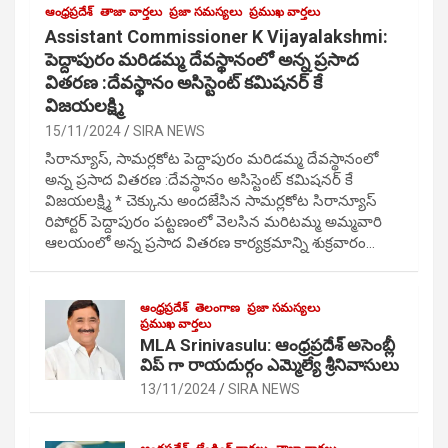
ఆంధ్రప్రదేశ్
తాజా వార్తలు
ప్రజా సమస్యలు
ప్రముఖ వార్తలు
Assistant Commissioner K Vijayalakshmi:
పెద్దాపురం మరిడమ్మ దేవస్థానంలో అన్న ప్రసాద
వితరణ :దేవస్థానం అసిస్టెంట్ కమిషనర్ కే
విజయలక్ష్మి
15/11/2024
SIRA NEWS
సిరాన్యూస్, సామర్లకోట పెద్దాపురం మరిడమ్మ దేవస్థానంలో
అన్న ప్రసాద వితరణ :దేవస్థానం అసిస్టెంట్ కమిషనర్ కే
విజయలక్ష్మి * చెక్కును అందజేసిన సామర్లకోట సిరాన్యూస్
రిపోర్టర్ పెద్దాపురం పట్టణంలో వెలసిన మరిటమ్మ అమ్మవారి
ఆలయంలో అన్న ప్రసాద వితరణ కార్యక్రమాన్ని శుక్రవారం…
ఆంధ్రప్రదేశ్
తెలంగాణ
ప్రజా సమస్యలు
ప్రముఖ వార్తలు
MLA Srinivasulu: ఆంధ్రప్రదేశ్ అసెంబ్లీ
విప్ గా రాయదుర్గం ఎమ్మెల్యే శ్రీనివాసులు
13/11/2024
SIRA NEWS