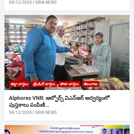
09/12/2024
SIRA NEWS
జిల్లా వార్తలు
ట్రేండింగ్ వార్తలు
తాజా వార్తలు
తెలంగాణ
Alphores VNR: ఆల్ఫోర్స్ విఎన్ఆర్ అద్వర్యంలో
పుస్తకాలు పంపిణి…
04/12/2024
SIRA NEWS