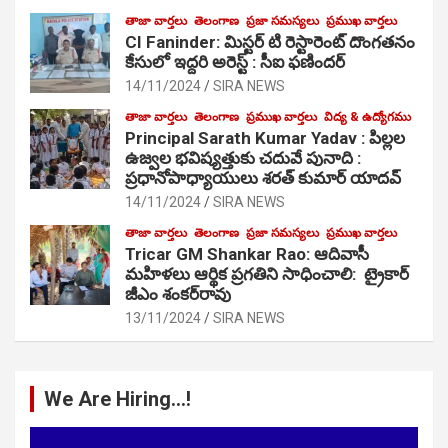
తాజా వార్తలు
తెలంగాణ
ప్రజా సమస్యలు
ప్రముఖ వార్తలు
CI Faninder: మిస్టర్ టి రెస్టారెంట్ దొంగతనం
కేసులో ఇద్దరి అరెస్ట్ : సీఐ ఫణిందర్
14/11/2024
SIRA NEWS
తాజా వార్తలు
తెలంగాణ
ప్రముఖ వార్తలు
విద్య & ఉద్యోగము
Principal Sarath Kumar Yadav : పిల్లల
ఉజ్వల భవిష్యత్తుకు చదువే పునాది :
ప్రధానోపాధ్యాయులు శరత్ కుమార్ యాదవ్
14/11/2024
SIRA NEWS
తాజా వార్తలు
తెలంగాణ
ప్రజా సమస్యలు
ప్రముఖ వార్తలు
Tricar GM Shankar Rao: ఆదివాసీ
మహిళలు ఆర్థిక ప్రగతిని సాధించాలి: ట్రైకార్
జీఎం శంకర్‌రావు
13/11/2024
SIRA NEWS
We Are Hiring…!