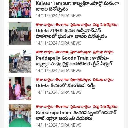
Kalvasrirampur: కాల్వశ్రీరాంపూర్లో ఘనంగా
బాలల దినోత్సవం
14/11/2024
SIRA NEWS
తాజా వార్తలు
తెలంగాణ
ప్రముఖ వార్తలు
విద్య & ఉద్యోగము
Odela ZPHS: ఓదెల జ‌డ్పీహెచ్ఎస్
పాఠ‌శాల‌లో ఘనంగా బాలల దినోత్సవం
14/11/2024
SIRA NEWS
తాజా వార్తలు
తెలంగాణ
ప్రజా సమస్యలు
ప్రముఖ వార్తలు
Peddapally Goods Train : కాజీపేట-
బల్లార్షా మధ్య రైళ్ల రాకపోకలకు గ్రీన్ సిగ్నల్
14/11/2024
SIRA NEWS
తాజా వార్తలు
తెలంగాణ
ప్రజా సమస్యలు
ప్రముఖ వార్తలు
Odela: ఓదెలలో కులగణన సర్వే
14/11/2024
SIRA NEWS
తాజా వార్తలు
తెలంగాణ
ప్రముఖ వార్తలు
విద్య & ఉద్యోగము
Sankarapatnam: శంకరపట్నంలో జవహర్
లాల్ నెహ్రూ జయంతి వేడుకలు
14/11/2024
SIRA NEWS