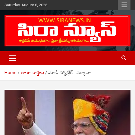
Skip
Saturday, August 8, 2026
to
content
Telugu Online News Daily
SIRA NEWS
Home
తాజా వార్తలు
మోడీ..హ్యాట్రిక్… పక్కానా