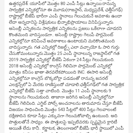
ఉత్తరప్రదేశ్‌. యూపీలో మొత్తం 80 ఎంపీ సీట్లు ఉన్నాయి.రానున్న
సార్వత్రిక ఎన్నికల్లోనూ ఈ మూడు(రాజస్థాన్‌, మధ్యప్రదేశ్‌, ఛత్తీస్‌గఢ్‌)
రాష్ట్రాల్లో బీజేపీ భారీగా ఎంపీ స్థానాలు గెలుచుకునే అవకాశం ఉందా
లేదా అన్నదానిపై విశ్లేషకులు భిన్నాభిప్రాయాలు వినిపిస్తున్నారు.
అసెంబ్లీ ఎన్నికలను సార్వత్రిక ఎన్నికలను ప్రజలు ఒకేలాగా చూడరని
కొంతమంది వాదిస్తుండగా.. అసెంబ్లీ రాష్ట్రాల గెలుపే పార్లమెంట్‌
ఎన్నికల్లోనూ కనిపించే అవకాశాలు ఉంటాయని మరికొంతమంది
వాదిస్తున్నారు. గత ఎన్నికల్లో రిజల్ట్స్‌ ఎలా వచ్చాయో ఓ సారి గుర్తు
చేసుకోమంటున్నారు.మొత్తం 25 ఎంపీ స్థానాలున్న రాజస్థాన్‌లో గత
2019 సార్వత్రిక ఎన్నికల్లో బీజేపీ ఏకంగా 24 సీట్లు గెలుచుకుంది.
2018 అసెంబ్లీ ఎన్నికల్లో కాంగ్రెస్ గెలిచినా పార్లమెంట్‌ ఎన్నికల్లో
మాత్రం కనీసం ఖాతా తెరవలేకపోయింది INC. ఈసారి అసెంబ్లీ
ఎన్నికల్లోనూ కాంగ్రెస్‌ బొక్కబోర్లా పడడంతో రానున్న జనరల్‌
ఎలక్షన్స్‌లో ఏ మేరకు రాణిస్తుందో చూడాలి.ఛత్తీస్‌గఢ్‌లో గత సార్వత్రిక
ఎన్నికల్లో బీజేపీ సత్తా చాటింది. మొత్తం 11 ఎంపీ స్థానాలకు 9
స్థానాలను గెలుచుకుంది. తాజాగా జరిగిన అసెంబ్లీ ఎన్నికల్లోనూ
బీజేపీ గెలిచింది. ఎగ్జిట్ పోల్స్ అంచనాలను తారుమారు చేస్తూ బీజేపీ
విజయం సాధించింది.మొత్తం 543 సీట్లలో 400 సీట్లు గెలవాలంటే
దక్షిణాదిన కూడా సీట్లు ఎక్కువగా గెలుచుకోవాల్సి ఉంటుంది. అది
పొత్తులతోనే సాధ్యం. ఈ పొత్తులపై ఇప్పటివరకు స్పష్టమైన క్లారిటీ
అయితే లేదు కానీ.. కర్ణాటక, తెలంగాణలో బీజేపీ భారీ స్థాయిలో ఎంపీ