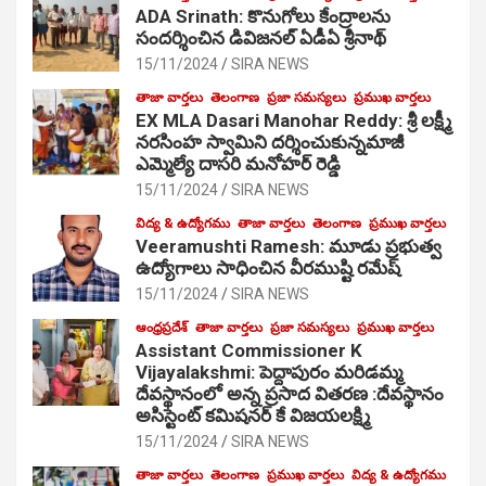
ADA Srinath: కొనుగోలు కేంద్రాల‌ను
సంద‌ర్శించిన డివిజనల్ ఏడీఏ శ్రీనాథ్
15/11/2024
SIRA NEWS
తాజా వార్తలు
తెలంగాణ
ప్రజా సమస్యలు
ప్రముఖ వార్తలు
EX MLA Dasari Manohar Reddy: శ్రీ లక్ష్మీ
నరసింహ స్వామిని దర్శించుకున్నమాజీ
ఎమ్మెల్యే దాసరి మనోహర్ రెడ్డి
15/11/2024
SIRA NEWS
విద్య & ఉద్యోగము
తాజా వార్తలు
తెలంగాణ
ప్రముఖ వార్తలు
Veeramushti Ramesh: మూడు ప్రభుత్వ
ఉద్యోగాలు సాధించిన వీరముష్టి రమేష్
15/11/2024
SIRA NEWS
ఆంధ్రప్రదేశ్
తాజా వార్తలు
ప్రజా సమస్యలు
ప్రముఖ వార్తలు
Assistant Commissioner K
Vijayalakshmi: పెద్దాపురం మరిడమ్మ
దేవస్థానంలో అన్న ప్రసాద వితరణ :దేవస్థానం
అసిస్టెంట్ కమిషనర్ కే విజయలక్ష్మి
15/11/2024
SIRA NEWS
తాజా వార్తలు
తెలంగాణ
ప్రముఖ వార్తలు
విద్య & ఉద్యోగము