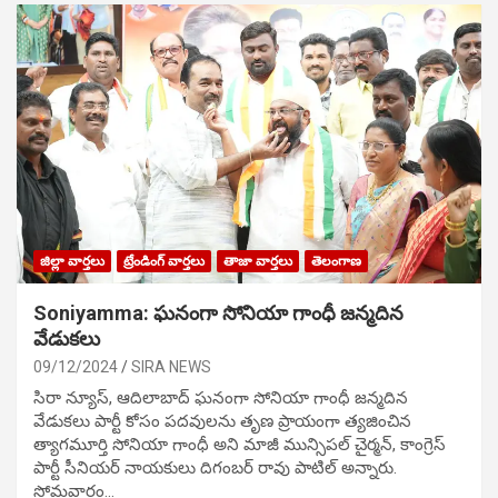
జిల్లా వార్తలు
ట్రేండింగ్ వార్తలు
తాజా వార్తలు
తెలంగాణ
Soniyamma: ఘ‌నంగా సోనియా గాంధీ జ‌న్మ‌దిన
వేడుక‌లు
09/12/2024
SIRA NEWS
సిరా న్యూస్, ఆదిలాబాద్ ఘ‌నంగా సోనియా గాంధీ జ‌న్మ‌దిన
వేడుక‌లు పార్టీ కోసం ప‌ద‌వుల‌ను తృణ ప్రాయంగా త్య‌జించిన
త్యాగమూర్తి సోనియా గాంధీ అని మాజీ మున్సిప‌ల్ చైర్మ‌న్, కాంగ్రెస్
పార్టీ సీనియ‌ర్ నాయ‌కులు దిగంబ‌ర్ రావు పాటిల్ అన్నారు.
సోమవారం…