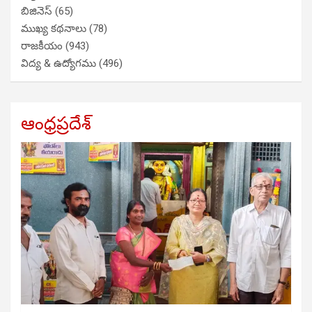
బిజినెస్
(65)
ముఖ్య కథనాలు
(78)
రాజకీయం
(943)
విద్య & ఉద్యోగము
(496)
ఆంధ్రప్రదేశ్