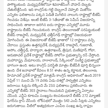
పొగొట్టుకుంది. మధ్యప్రదేశ్‌లోనూ శివరాజ్‌సింగ్‌ చౌహన్‌ దెబ్బకు
చేతులేత్తేసింది. ఇది కాంగ్రెస్‌కు గట్టి దెబ్బగానే చెప్పాలి. మిజోరం
ఎన్నికల ఫలితాలను పక్కన పెడితే మిగిలిన నాలుగు రాష్ట్రాల్లో బీజేపీ
గెలవడం విశేషం. అంటే బీజేపీ 3-1తేడాతో ఈ సెమీస్‌ విజయాన్ని
సాధించింది. తాజాగా జరిగిన ఐదు రాష్ట్రాల ఎన్నికల్లో మూడు
రాష్ట్రాలను బీజేపీ గెలుచుకుంది. కాంగ్రెస్‌ తెలంగాణతో సరిపెట్టుకుంటే
బీజేపీ రాజస్థాన్‌, మధ్యప్రదేశ్‌, ఛత్తీస్‌గఢ్‌ రాష్ట్రాల్లో విజయఢంకా
మోగించింది. ఈ విజయాలతో బీజేపీ ఖాతాలో 12 రాష్ట్రాలు వచ్చి
చేరాయి. ప్రస్తుతం ఉత్తరప్రదేశ్, మధ్యప్రదేశ్, రాజస్థాన్, గుజరాత్,
అసోం, చత్తీస్గఢ్, హర్యానా, ఉత్తరాఖండ్, త్రిపుర, మణిపూర్, గోవా,
అరుణాచల్ ప్రదేశ్ రాష్ట్రాల్లో బీజేపీ సోలోగా ప్రభుత్వాన్ని రన్‌ చేస్తోంది.
మహారాష్ట్ర, మేఘాలయ, నాగాలాండ్, సిక్కింలలో సంకీర్ణ ప్రభుత్వాల్లో
భాగంగా ఉంది. అటు కాంగ్రెస్‌ పరిస్థితి మాత్రం బీజేపీకి పూర్తి భిన్నంగా
ఉంది. దేశ జనాభాలో కేవలం 8.51 శాతం ఉన్న కర్ణాటక, తెలంగాణ,
హిమాచల్ ప్రదేశ్ రాష్ట్రాల్లో మాత్రమే కాంగ్రెస్ అధికారంలో ఉంది.2019
ఏప్రిల్ 11 నుంచి మే 19 వరకు ఏడు దశల్లో సార్వత్రిక ఎన్నికలు
జరిగాయి. ఓట్లను లెక్కించి మే 23న ఫలితాలు ప్రకటించారు. ఈ
ఎన్నికల్లో బీజేపీ 303 స్థానాలు గెలుచుకుని ప్రభుత్వాన్ని ఏర్పాటు
చేసింది. ఎన్డీఏ కూటమి సంఖ్యను కలపకుండానే బీజేపీ 272 మ్యాజిక్‌
ఫిగర్‌ను క్రాస్ చేసింది. లోక్‌సభలో మొత్తం 543 ఎంపీ సీట్లకు ఎన్నికలు
జరుగుతాయి. వీటిలో అత్యధికంగా ఎంపీల సంఖ్య ఉన్న రాష్ట్రం