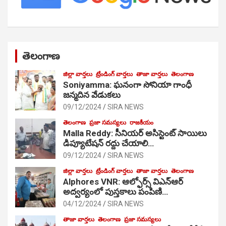
తెలంగాణ
జిల్లా వార్తలు
ట్రేండింగ్ వార్తలు
తాజా వార్తలు
తెలంగాణ
Soniyamma: ఘ‌నంగా సోనియా గాంధీ
జ‌న్మ‌దిన వేడుక‌లు
09/12/2024
SIRA NEWS
తెలంగాణ
ప్రజా సమస్యలు
రాజకీయం
Malla Reddy: సీనియర్ అసిస్టెంట్ సాయిలు
డిప్యూటేషన్ రద్దు చేయాలి…
09/12/2024
SIRA NEWS
జిల్లా వార్తలు
ట్రేండింగ్ వార్తలు
తాజా వార్తలు
తెలంగాణ
Alphores VNR: ఆల్ఫోర్స్ విఎన్ఆర్
అద్వర్యంలో పుస్తకాలు పంపిణి…
04/12/2024
SIRA NEWS
తాజా వార్తలు
తెలంగాణ
ప్రజా సమస్యలు