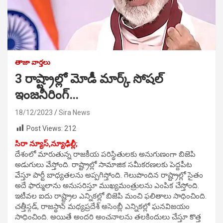
తాజా వార్తలు
3 రాష్ట్రాల్లో మోడీ మార్క్ సోషల్
ఇంజనీరింగ్…
18/12/2023
Sira News
Post Views:
212
సిరా న్యూస్,
న్యూఢిల్లీ;
దేశంలో మారుతున్న రాజకీయ పరిస్థితులకు అనుగుణంగా బిజెపి
అడుగులు వేస్తోంది. రాష్ట్రాల్లో సామాజిక సమీకరణలకు పెద్దపీట
వేస్తూ పార్టీ బాధ్యతలను అప్పగిస్తోంది. గెలుపొందిన రాష్ట్రాల్లో సైతం
అదే ఫార్ములాను అనుసరిస్తూ ముఖ్యమంత్రులను ఎంపిక చేస్తోంది.
ఇటీవల ఐదు రాష్ట్రాల ఎన్నికల్లో బిజెపి మంచి ఫలితాలు సాధించింది.
చత్తీస్గడ్, రాజస్థాన్ మధ్యప్రదేశ్ అసెంబ్లీ ఎన్నికల్లో ఘనవిజయం
సాధించింది. అయితే అందరి అంచనాలను తలకిందులు చేస్తూ కొత్త