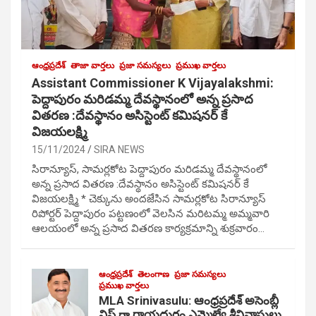
ఆంధ్రప్రదేశ్
తాజా వార్తలు
ప్రజా సమస్యలు
ప్రముఖ వార్తలు
Assistant Commissioner K Vijayalakshmi:
పెద్దాపురం మరిడమ్మ దేవస్థానంలో అన్న ప్రసాద
వితరణ :దేవస్థానం అసిస్టెంట్ కమిషనర్ కే
విజయలక్ష్మి
15/11/2024
SIRA NEWS
సిరాన్యూస్, సామర్లకోట పెద్దాపురం మరిడమ్మ దేవస్థానంలో
అన్న ప్రసాద వితరణ :దేవస్థానం అసిస్టెంట్ కమిషనర్ కే
విజయలక్ష్మి * చెక్కును అందజేసిన సామర్లకోట సిరాన్యూస్
రిపోర్టర్ పెద్దాపురం పట్టణంలో వెలసిన మరిటమ్మ అమ్మవారి
ఆలయంలో అన్న ప్రసాద వితరణ కార్యక్రమాన్ని శుక్రవారం…
ఆంధ్రప్రదేశ్
తెలంగాణ
ప్రజా సమస్యలు
ప్రముఖ వార్తలు
MLA Srinivasulu: ఆంధ్రప్రదేశ్ అసెంబ్లీ
విప్ గా రాయదుర్గం ఎమ్మెల్యే శ్రీనివాసులు