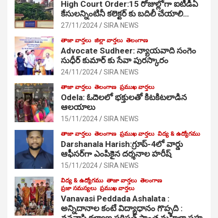
High Court Order:15 రోజుల్లోగా ఐటీడీఏ
కేసులన్నింటినీ కలెక్టర్ కు బదిలీ చేయాలి…
27/11/2024
SIRA NEWS
తాజా వార్తలు
జిల్లా వార్తలు
తెలంగాణ
Advocate Sudheer: న్యాయవాది సంగెం
సుధీర్ కుమార్ కు సేవా పురస్కారం
24/11/2024
SIRA NEWS
తాజా వార్తలు
తెలంగాణ
ప్రముఖ వార్తలు
Odela: ఓదెల‌లో భక్తులతో కిటకిటలాడిన
ఆల‌యాలు
15/11/2024
SIRA NEWS
తాజా వార్తలు
తెలంగాణ
ప్రముఖ వార్తలు
విద్య & ఉద్యోగము
Darshanala Harish:గ్రూప్-4లో వార్డు
ఆఫీసర్‌గా ఎంపికైన దర్శనాల హరీష్
15/11/2024
SIRA NEWS
విద్య & ఉద్యోగము
తాజా వార్తలు
తెలంగాణ
ప్రజా సమస్యలు
ప్రముఖ వార్తలు
Vanavasi Peddada Ashalata :
అన్నిదానాల కంటే విద్యాధానం గొప్పది :
వనవాసి కళ్యాణ పరిషత్ ప్రాంత మహిళా సహ