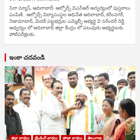
సిరా న్యూస్, ఆదిలాబాద్: ఆల్ఫోర్స్ విఎన్ఆర్ అద్వర్యంలో పుస్తకాలు
పంపిణి… ఆల్ఫోర్స్ విద్యాసంస్థల అధినేత ఆదిలాబాద్, కరీంనగర్,
నిజామాబాద్, మెదక్ పట్టభద్రుల ఎమ్మెల్సీ అభ్యర్థి వి నరేందర్ రెడ్డి
అధ్వర్యం లో ఆదిలాబాద్ జిల్లా కేంద్రం లో పలువురు అభ్యర్థులకు
పోటిప‌రీక్ష‌ల‌కు…
ఇంకా చదవండి
జిల్లా వార్తలు
ట్రేండింగ్ వార్తలు
తాజా వార్తలు
తెలంగాణ