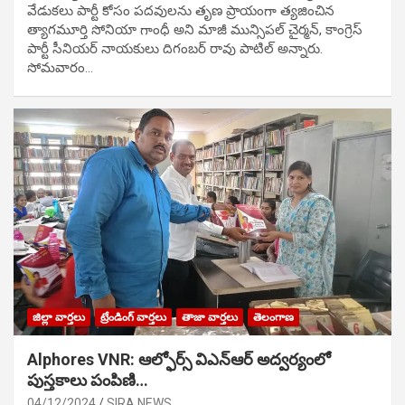
వేడుక‌లు పార్టీ కోసం ప‌ద‌వుల‌ను తృణ ప్రాయంగా త్య‌జించిన
త్యాగమూర్తి సోనియా గాంధీ అని మాజీ మున్సిప‌ల్ చైర్మ‌న్, కాంగ్రెస్
పార్టీ సీనియ‌ర్ నాయ‌కులు దిగంబ‌ర్ రావు పాటిల్ అన్నారు.
సోమవారం…
జిల్లా వార్తలు
ట్రేండింగ్ వార్తలు
తాజా వార్తలు
తెలంగాణ
Alphores VNR: ఆల్ఫోర్స్ విఎన్ఆర్ అద్వర్యంలో
పుస్తకాలు పంపిణి…
04/12/2024
SIRA NEWS