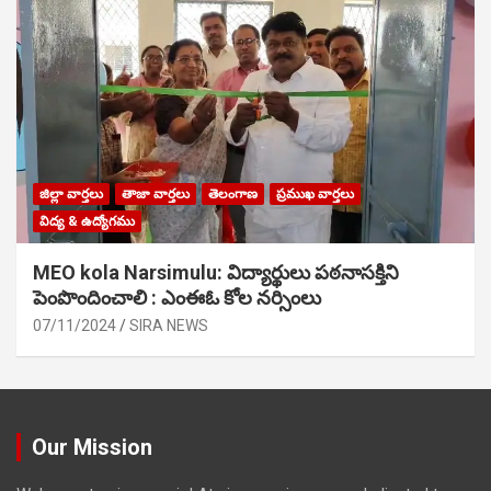
జిల్లా వార్తలు
తాజా వార్తలు
తెలంగాణ
ప్రముఖ వార్తలు
విద్య & ఉద్యోగము
MEO kola Narsimulu: విద్యార్థులు పఠ‌నాసక్తిని
పెంపొందించాలి : ఎంఈఓ కోల నర్సింలు
07/11/2024
SIRA NEWS
Our Mission