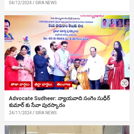
04/12/2024
SIRA NEWS
తాజా వార్తలు
జిల్లా వార్తలు
తెలంగాణ
Advocate Sudheer: న్యాయవాది సంగెం సుధీర్
కుమార్ కు సేవా పురస్కారం
24/11/2024
SIRA NEWS