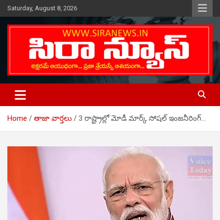
Skip
Saturday, August 8, 2026
to
content
Telugu Online News Daily
SIRA NEWS
Home
తాజా వార్తలు
3 రాష్ట్రాల్లో మోడీ మార్క్ సోషల్ ఇంజనీరింగ్…