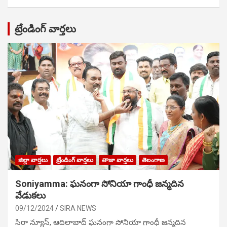
ట్రేండింగ్ వార్తలు
జిల్లా వార్తలు
ట్రేండింగ్ వార్తలు
తాజా వార్తలు
తెలంగాణ
Soniyamma: ఘ‌నంగా సోనియా గాంధీ జ‌న్మ‌దిన
వేడుక‌లు
09/12/2024
SIRA NEWS
సిరా న్యూస్, ఆదిలాబాద్ ఘ‌నంగా సోనియా గాంధీ జ‌న్మ‌దిన