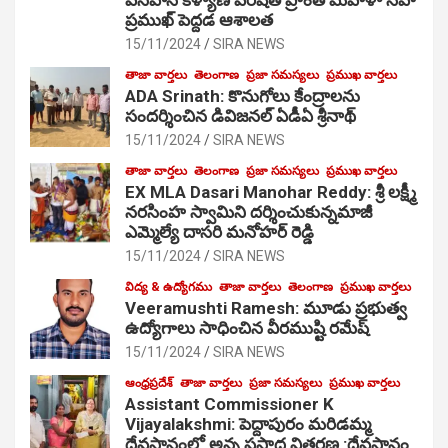
ప్రముఖ్ పెద్దడ ఆశాలత
15/11/2024
SIRA NEWS
తాజా వార్తలు
తెలంగాణ
ప్రజా సమస్యలు
ప్రముఖ వార్తలు
ADA Srinath: కొనుగోలు కేంద్రాల‌ను
సంద‌ర్శించిన డివిజనల్ ఏడీఏ శ్రీనాథ్
15/11/2024
SIRA NEWS
తాజా వార్తలు
తెలంగాణ
ప్రజా సమస్యలు
ప్రముఖ వార్తలు
EX MLA Dasari Manohar Reddy: శ్రీ లక్ష్మీ
నరసింహ స్వామిని దర్శించుకున్నమాజీ
ఎమ్మెల్యే దాసరి మనోహర్ రెడ్డి
15/11/2024
SIRA NEWS
విద్య & ఉద్యోగము
తాజా వార్తలు
తెలంగాణ
ప్రముఖ వార్తలు
Veeramushti Ramesh: మూడు ప్రభుత్వ
ఉద్యోగాలు సాధించిన వీరముష్టి రమేష్
15/11/2024
SIRA NEWS
ఆంధ్రప్రదేశ్
తాజా వార్తలు
ప్రజా సమస్యలు
ప్రముఖ వార్తలు
Assistant Commissioner K
Vijayalakshmi: పెద్దాపురం మరిడమ్మ
దేవస్థానంలో అన్న ప్రసాద వితరణ :దేవస్థానం