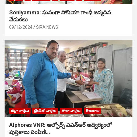
Soniyamma: ఘ‌నంగా సోనియా గాంధీ జ‌న్మ‌దిన
వేడుక‌లు
09/12/2024
SIRA NEWS
జిల్లా వార్తలు
ట్రేండింగ్ వార్తలు
తాజా వార్తలు
తెలంగాణ
Alphores VNR: ఆల్ఫోర్స్ విఎన్ఆర్ అద్వర్యంలో
పుస్తకాలు పంపిణి…