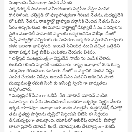
ముఖాలను సీఎంలుగా ఎంపిక చేసింది.
ఎక్కడికక్కడే సామాజిక సమీకరణలకు పెద్దపీట వేస్తూ ఎంపిక
కొనసాగింది. చత్తీస్గడ్ లో వ్యూహాత్మకంగా గిరిజన నేతను, మధ్యప్రదేశ్
లో ఓబీసీ నేతను, రాజస్థాన్లో బ్రాహ్మణ వర్గానికి చెందిన నేతను సీఎం
పీఠం అప్పగించింది. ఈ మూడు రాష్ట్రాల్లో డిప్యూటీ సీఎం పదవులను
సైతం మెజారిటీ సామాజిక వర్గాలకు అప్పగించడం విశేషం. దీంతో
వచ్చే సార్వత్రిక ఎన్నికలకు ఈ ఎంపికలు అక్కరకు వస్తాయని కాషాయ
దళం బలంగా భావిస్తోంది. అయితే సీనియర్ల నుంచి వచ్చిన ఒత్తిడిని
కూడా పక్కన పెట్టి బిజెపి ఎంపికలు చేయడం విశేషం.
* చత్తీస్గడ్ ముఖ్యమంత్రిగా విష్ణుదేవ్ సాయ్ ను ఎంపిక చేశారు.
ఈయన గిరిజన వర్గానికి చెందినవారు. రాష్ట్ర జనాభాలో 30% కన్నా
ఎక్కువగా గిరిజనులు ఉంటారు. దీంతో ఆ వర్గానికి చెందిన విష్ణు
ఎంపిక చేయడం విశేషం. అయితే సీఎం పదవిని ఆశించిన మాజీ
ముఖ్యమంత్రి రమణ్ సింగ్ కు అసెంబ్లీ స్పీకర్ గా బాధ్యతలు
అప్పగించారు.
* మధ్యప్రదేశ్ సీఎం గా ఓబీసీ నేత మోహన్ యాదవ్ ఎంపిక
అనూహ్యం. ఈ పేరు వెలువడగానే అందరూ ఆశ్చర్యం వ్యక్తం చేశారు.
ఇక్కడ యాదవుల జనాభా ఆరు శాతం మాత్రమే. ఉత్తరప్రదేశ్, బీహార్లో
తమ ప్రత్యర్థి పార్టీలను దృష్టిలో పెట్టుకుని బిజెపి ఈ నిర్ణయం
తీసుకున్నట్లుగా తెలుస్తోంది. యూపీలో అఖిలేష్ యాదవ్, బీహార్లో
లాలూ ప్రసాద్ యాదవ్ కంటే.. యాదవులకు దేశవ్యాప్తంగా బిజెపి