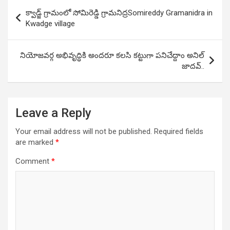
Post
క్వాడ్జ్ గ్రామంలో సోమిరెడ్డి గ్రామనిద్రSomireddy Gramanidra in
navigation
Kwadge village
నియోజవర్గ అభివృద్ధికి అందరూ కలసి కట్టుగా పనిచేద్దాం అనిల్
జాదవ్..
Leave a Reply
Your email address will not be published.
Required fields
are marked
*
Comment
*