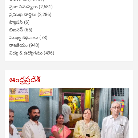
ప్రజా సమస్యలు
(2,681)
ప్రముఖ వార్తలు
(2,286)
ఫ్యాషన్
(6)
బిజినెస్
(65)
ముఖ్య కథనాలు
(78)
రాజకీయం
(943)
విద్య & ఉద్యోగము
(496)
ఆంధ్రప్రదేశ్