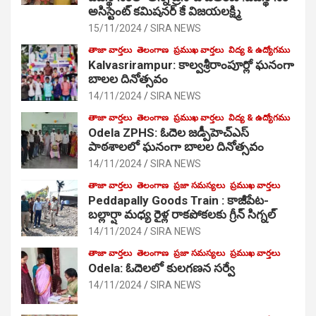
అసిస్టెంట్ కమిషనర్ కే విజయలక్ష్మి
15/11/2024
SIRA NEWS
తాజా వార్తలు
తెలంగాణ
ప్రముఖ వార్తలు
విద్య & ఉద్యోగము
Kalvasrirampur: కాల్వశ్రీరాంపూర్లో ఘనంగా
బాలల దినోత్సవం
14/11/2024
SIRA NEWS
తాజా వార్తలు
తెలంగాణ
ప్రముఖ వార్తలు
విద్య & ఉద్యోగము
Odela ZPHS: ఓదెల జ‌డ్పీహెచ్ఎస్
పాఠ‌శాల‌లో ఘనంగా బాలల దినోత్సవం
14/11/2024
SIRA NEWS
తాజా వార్తలు
తెలంగాణ
ప్రజా సమస్యలు
ప్రముఖ వార్తలు
Peddapally Goods Train : కాజీపేట-
బల్లార్షా మధ్య రైళ్ల రాకపోకలకు గ్రీన్ సిగ్నల్
14/11/2024
SIRA NEWS
తాజా వార్తలు
తెలంగాణ
ప్రజా సమస్యలు
ప్రముఖ వార్తలు
Odela: ఓదెలలో కులగణన సర్వే
14/11/2024
SIRA NEWS