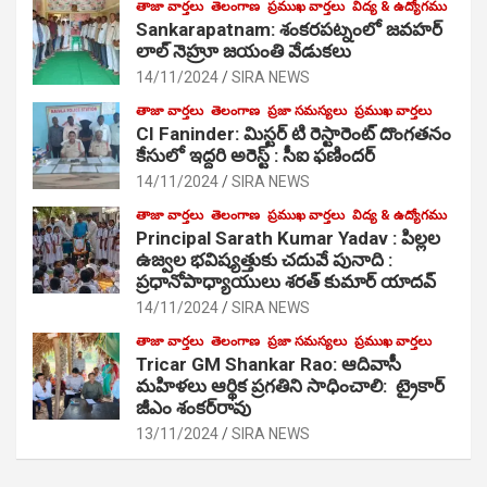
తాజా వార్తలు
తెలంగాణ
ప్రముఖ వార్తలు
విద్య & ఉద్యోగము
Sankarapatnam: శంకరపట్నంలో జవహర్
లాల్ నెహ్రూ జయంతి వేడుకలు
14/11/2024
SIRA NEWS
తాజా వార్తలు
తెలంగాణ
ప్రజా సమస్యలు
ప్రముఖ వార్తలు
CI Faninder: మిస్టర్ టి రెస్టారెంట్ దొంగతనం
కేసులో ఇద్దరి అరెస్ట్ : సీఐ ఫణిందర్
14/11/2024
SIRA NEWS
తాజా వార్తలు
తెలంగాణ
ప్రముఖ వార్తలు
విద్య & ఉద్యోగము
Principal Sarath Kumar Yadav : పిల్లల
ఉజ్వల భవిష్యత్తుకు చదువే పునాది :
ప్రధానోపాధ్యాయులు శరత్ కుమార్ యాదవ్
14/11/2024
SIRA NEWS
తాజా వార్తలు
తెలంగాణ
ప్రజా సమస్యలు
ప్రముఖ వార్తలు
Tricar GM Shankar Rao: ఆదివాసీ
మహిళలు ఆర్థిక ప్రగతిని సాధించాలి: ట్రైకార్
జీఎం శంకర్‌రావు
13/11/2024
SIRA NEWS