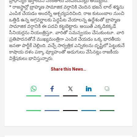
ప్రాధాన్యం ఇస్తోందని సంకేతాలు పంపించినట్లు అయ్యింది.
* రాజస్థాన్లో బ్రాహ్మణ సామాజిక వర్గానికి చెందిన భజన్ లాల్ శర్మను
ఎంపిక చేయడం అందర్నీ ఆశ్చర్యపరిచింది. రాజ కుటుంబాల నుంచి
ఒత్తిడి ఉన్న అగ్రవర్ణాలకు పెద్దపీట వేయాలన్న ఉద్దేశంతో బ్రాహ్మణ
సామాజిక వర్గానికి ఈ పదవి కట్టబెట్టారు. అయితే ఎక్కడికక్కడే
సీనియర్లను నియంత్రిస్తూ.. వారితో సమన్వయం చేసుకుంటూ.. వారి
ప్రతిపాదనతోనే ముఖ్యమంత్రిగా ఎంపిక చేయడం ఒక్క భారతీయ
జనతా పార్టీకే చెల్లింది. వచ్చే సార్వత్రిక ఎన్నికలను దృష్టిలో పెట్టుకునే
కాషాయ దళం పక్కా వ్యూహంతో అడుగులు వేసినట్లు రాజకీయ
విశ్లేషకులు భావిస్తున్నారు.
Share this News…