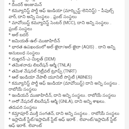
* దీందర్ అంజుమన్
* కమ్యూనిస్ట్ పార్టీ ఆఫ్ ఇండియా (మార్క్సిస్ట్-లెనినిస్ట్) – పీపుల్స్
వార్, దాని అన్ని సంస్థలు .. ఫ్రంట్ సంస్థలు
* మావోయిస్ట్ కమ్యూనిస్ట్ సెంటర్ (MCC), దాని అన్ని సంస్థలు ..
ఫ్రంట్ సంస్థలు
* అల్ బదర్
* జమియత్-ఉల్-ముజాహిదీన్
* భారత ఉపఖండంలో అల్-ఖైదా/అల్-ఖైదా (AQIS) .. దాని అన్ని
అనుబంధ సంస్థలు
* దుఖ్తరన్-ఎ-మిల్లత్ (DEM)
* తమిళనాడు లిబరేషన్ ఆర్మీ (TNLA)
* తమిళ నేషనల్ రిట్రీవల్ ట్రూప్స్ (TNRT)
* ఆల్ ఇండియా నేపాలీ యూనిటీ సొసైటీ (ABNES)
* కమ్యూనిస్ట్ పార్టీ ఆఫ్ ఇండియా (మావోయిస్ట్) దాని అన్ని సంస్థలు ..
రాబోయే సంస్థలు
* ఇండియన్ ముజాహిదీన్, దాని అన్ని సంస్థలు.. రాబోయే సంస్థలు
* గారో నేషనల్ లిబరేషన్ ఆర్మీ (GNLA), దాని అన్ని శాఖలు..
తదుపరి సంస్థలు
* కమ్తాపూర్ ముక్తి సంగతన్, దాని అన్ని సంస్థలు .. రాబోయే సంస్థలు
* ఇస్లామిక్ స్టేట్/ఇస్లామిక్ స్టేట్ ఆఫ్ ఇరాక్ .. లెవాంట్/ఇస్లామిక్ స్టేట్
ఆఫ్ ఇరాక్.. లెవాంట్