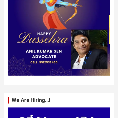
We Are Hiring…!