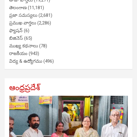
తాజా వార్తలు
(19,271)
తెలంగాణ
(11,181)
ప్రజా సమస్యలు
(2,681)
ప్రముఖ వార్తలు
(2,286)
ఫ్యాషన్
(6)
బిజినెస్
(65)
ముఖ్య కథనాలు
(78)
రాజకీయం
(943)
విద్య & ఉద్యోగము
(496)
ఆంధ్రప్రదేశ్