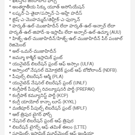
* ఖలిస్తాన్ జిందాబాద్ ఫోర్స్
* అంతర్జాతీయ సిక్కు యూత్ అసోసియేషన్
* లష్కర్-ఏ-తైబా/పస్బాన్-ఏ-అహ్లే హదీస్
* జైష్-ఎ-మొహమ్మద్/తెహ్రీక్-ఎ-ఫుర్కాన్
* హర్కత్-ఉల్-ముజాహిదీన్ లేదా హర్కత్-ఉల్-అన్సార్ లేదా
హర్కత్-ఉల్-జిహాద్-ఇ-ఇస్లామీ లేదా అన్సార్-ఉల్-ఉమ్మా (AUU)
* హిజ్బ్-ఉల్-ముజాహిదీన్/హిజ్బ్-ఉల్-ముజాహిదీన్ పీర్ పంజాల్
రెజిమెంట్
* అల్-ఒమర్-ముజాహిదీన్
* జమ్మూ కాశ్మీర్ ఇస్లామిక్ ఫ్రంట్
* యునైటెడ్ లిబరేషన్ ఫ్రంట్ ఆఫ్ అస్సాం (ULFA)
* అస్సాంలో నేషనల్ డెమోక్రటిక్ ఫ్రంట్ ఆఫ్ బోడోలాండ్ (NDFB).
* పీపుల్స్ లిబరేషన్ ఆర్మీ (PLA)
* యునైటెడ్ నేషనల్ లిబరేషన్ ఫ్రంట్ (UNLF)
* కంగ్లీపాక్ పీపుల్స్ రివల్యూషనరీ పార్టీ (PREPAK)
* కంగ్లీపాక్ కమ్యూనిస్ట్ పార్టీ (KCP)
* కంగ్లీ యాయోల్ కాన్బా లూప్ (KYKL)
* మణిపూర్ పీపుల్స్ లిబరేషన్ ఫ్రంట్ (MPLF)
* ఆల్ త్రిపుర టైగర్ ఫోర్స్
* నేషనల్ లిబరేషన్ ఫ్రంట్ ఆఫ్ త్రిపుర
* లిబరేషన్ టైగర్స్ ఆఫ్ తమిళ్ ఈలం (LTTE)
* స్టూడెంట్స్ ఇస్లామిక్ మూవ్‌మెంట్ ఆఫ్ ఇండియా