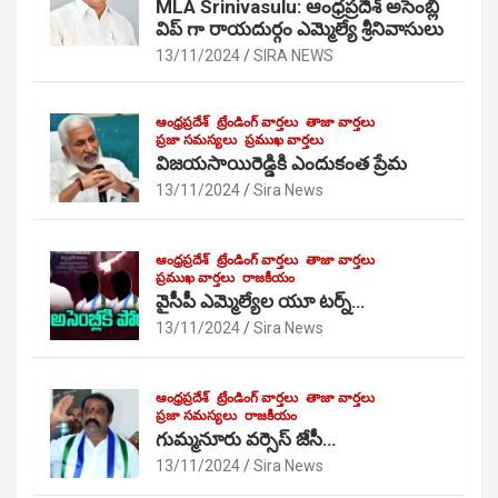
MLA Srinivasulu: ఆంధ్రప్రదేశ్ అసెంబ్లీ
విప్ గా రాయదుర్గం ఎమ్మెల్యే శ్రీనివాసులు
13/11/2024
SIRA NEWS
ఆంధ్రప్రదేశ్
ట్రేండింగ్ వార్తలు
తాజా వార్తలు
ప్రజా సమస్యలు
ప్రముఖ వార్తలు
విజయసాయిరెడ్డికి ఎందుకంత ప్రేమ
13/11/2024
Sira News
ఆంధ్రప్రదేశ్
ట్రేండింగ్ వార్తలు
తాజా వార్తలు
ప్రముఖ వార్తలు
రాజకీయం
వైసీపీ ఎమ్మెల్యేల యూ టర్న్…
13/11/2024
Sira News
ఆంధ్రప్రదేశ్
ట్రేండింగ్ వార్తలు
తాజా వార్తలు
ప్రజా సమస్యలు
రాజకీయం
గుమ్మనూరు వర్సెస్ జేసీ…
13/11/2024
Sira News