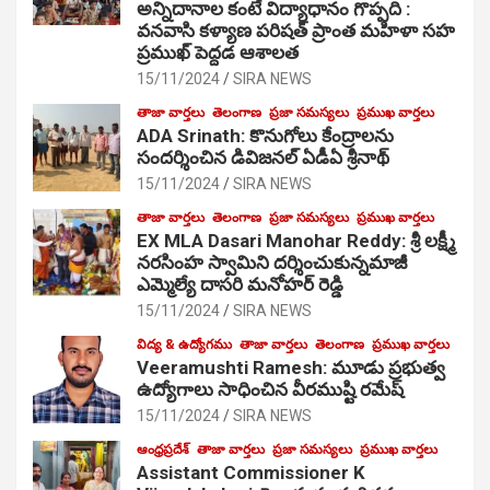
అన్నిదానాల కంటే విద్యాధానం గొప్పది :
వనవాసి కళ్యాణ పరిషత్ ప్రాంత మహిళా సహ
ప్రముఖ్ పెద్దడ ఆశాలత
15/11/2024
SIRA NEWS
తాజా వార్తలు
తెలంగాణ
ప్రజా సమస్యలు
ప్రముఖ వార్తలు
ADA Srinath: కొనుగోలు కేంద్రాల‌ను
సంద‌ర్శించిన డివిజనల్ ఏడీఏ శ్రీనాథ్
15/11/2024
SIRA NEWS
తాజా వార్తలు
తెలంగాణ
ప్రజా సమస్యలు
ప్రముఖ వార్తలు
EX MLA Dasari Manohar Reddy: శ్రీ లక్ష్మీ
నరసింహ స్వామిని దర్శించుకున్నమాజీ
ఎమ్మెల్యే దాసరి మనోహర్ రెడ్డి
15/11/2024
SIRA NEWS
విద్య & ఉద్యోగము
తాజా వార్తలు
తెలంగాణ
ప్రముఖ వార్తలు
Veeramushti Ramesh: మూడు ప్రభుత్వ
ఉద్యోగాలు సాధించిన వీరముష్టి రమేష్
15/11/2024
SIRA NEWS
ఆంధ్రప్రదేశ్
తాజా వార్తలు
ప్రజా సమస్యలు
ప్రముఖ వార్తలు
Assistant Commissioner K