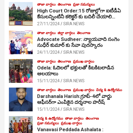
తాజా వార్తలు
తెలంగాణ
ప్రజా సమస్యలు
High Court Order:15 రోజుల్లోగా ఐటీడీఏ
కేసులన్నింటినీ కలెక్టర్ కు బదిలీ చేయాలి…
27/11/2024
SIRA NEWS
తాజా వార్తలు
జిల్లా వార్తలు
తెలంగాణ
Advocate Sudheer: న్యాయవాది సంగెం
సుధీర్ కుమార్ కు సేవా పురస్కారం
24/11/2024
SIRA NEWS
తాజా వార్తలు
తెలంగాణ
ప్రముఖ వార్తలు
Odela: ఓదెల‌లో భక్తులతో కిటకిటలాడిన
ఆల‌యాలు
15/11/2024
SIRA NEWS
తాజా వార్తలు
తెలంగాణ
ప్రముఖ వార్తలు
విద్య & ఉద్యోగము
Darshanala Harish:గ్రూప్-4లో వార్డు
ఆఫీసర్‌గా ఎంపికైన దర్శనాల హరీష్
15/11/2024
SIRA NEWS
విద్య & ఉద్యోగము
తాజా వార్తలు
తెలంగాణ
ప్రజా సమస్యలు
ప్రముఖ వార్తలు
Vanavasi Peddada Ashalata :