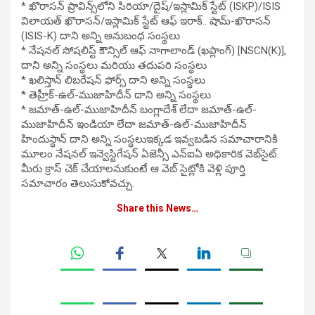
* ఖొరాసన్ ప్రావిన్స్‌లోని సిరియా/దైష్/ఇస్లామిక్ స్టేట్ (ISKP)/ISIS
విలాయత్ ఖొరాసన్/ఇస్లామిక్ స్టేట్ ఆఫ్ ఇరాక్.. షామ్-ఖొరాసన్
(ISIS-K) దాని అన్ని అనుబంధ సంస్థలు
* నేషనల్ సోషలిస్ట్ కౌన్సిల్ ఆఫ్ నాగాలాండ్ (ఖప్లాంగ్) [NSCN(K)],
దాని అన్ని సంస్థలు మరియు తదుపరి సంస్థలు
* ఖలిస్తాన్ లిబరేషన్ ఫోర్స్ దాని అన్ని సంస్థలు
* తెహ్రీక్-ఉల్-ముజాహిదీన్ దాని అన్ని సంస్థలు
* జమాత్-ఉల్-ముజాహిదీన్ బంగ్లాదేశ్ లేదా జమాత్-ఉల్-
ముజాహిదీన్ ఇండియా లేదా జమాత్-ఉల్-ముజాహిదీన్
హిందుస్థాన్ దాని అన్ని సంస్థలుఇక్కడ ఇవ్వబడిన సమాచారానికి
మూలం నేషనల్ ఇన్వెస్టిగేషన్ ఏజెన్సీ ఎన్ఐఏ అధికారిక వెబ్‌సైట్.
మీరు క్రాస్ చెక్ చేయాలనుకుంటే ఆ వెబ్ సైట్లోకి వెళ్లి పూర్తి
సమాచారం తెలుసుకోవచ్చు.
Share this News…