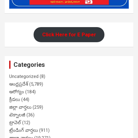
Click Here for E Paper
Categories
Uncategorized
(8)
ఆంధ్రప్రదేశ్
(5,789)
ఆరోగ్యం
(184)
క్రీడలు
(44)
జిల్లా వార్తలు
(259)
టెక్నాలజీ
(36)
ట్రావెల్
(12)
ట్రేండింగ్ వార్తలు
(911)