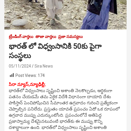
ట్రేండింగ్ వార్తలు
తాజా వార్తలు
ప్రజా సమస్యలు
భారత్ లో విధ్వంసానికి 50కు పైగా
సంస్థలు
05/11/2024
Sira News
Post Views:
174
సిరా న్యూస్,న్యూఢిల్లీ;
భారత్‌లో విధ్వంసాలు సృష్టించి అశాంతి నెలకొల్పడం, ఆర్థికంగా
పతనం చేయడమే తమ ఏకైక విదేశీ విధానంగా దాయాది దేశం
పాకిస్తాన్ పెంచిపోషించిన సీమాంతర ఉగ్రవాదం గురించి ప్రత్యేకంగా
చెప్పాల్సిన పనిలేదు. ప్రస్తుతం యావత్ ప్రపంచం ఏదో ఒక రూపంలో
ఉగ్రవాద ముప్పు ఎదుర్కుంటోంది. ప్రపంచంలోనే అతిపెద్ద
ప్రజాస్వామ్య దేశమైనటువంటి భారత్‌కు ఈ ముప్పు కొన్ని
దశాబ్ధాలుగా ఉంది. భారత్‌లో విధ్వంసాలు సృష్టించి అశాంతి