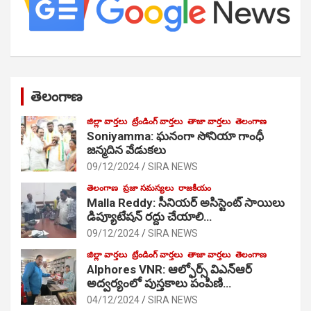
తెలంగాణ
జిల్లా వార్తలు
ట్రేండింగ్ వార్తలు
తాజా వార్తలు
తెలంగాణ
Soniyamma: ఘ‌నంగా సోనియా గాంధీ
జ‌న్మ‌దిన వేడుక‌లు
09/12/2024
SIRA NEWS
తెలంగాణ
ప్రజా సమస్యలు
రాజకీయం
Malla Reddy: సీనియర్ అసిస్టెంట్ సాయిలు
డిప్యూటేషన్ రద్దు చేయాలి…
09/12/2024
SIRA NEWS
జిల్లా వార్తలు
ట్రేండింగ్ వార్తలు
తాజా వార్తలు
తెలంగాణ
Alphores VNR: ఆల్ఫోర్స్ విఎన్ఆర్
అద్వర్యంలో పుస్తకాలు పంపిణి…
04/12/2024
SIRA NEWS