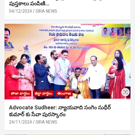
పుస్తకాలు పంపిణి…
04/12/2024
SIRA NEWS
తాజా వార్తలు
జిల్లా వార్తలు
తెలంగాణ
Advocate Sudheer: న్యాయవాది సంగెం సుధీర్
కుమార్ కు సేవా పురస్కారం
24/11/2024
SIRA NEWS