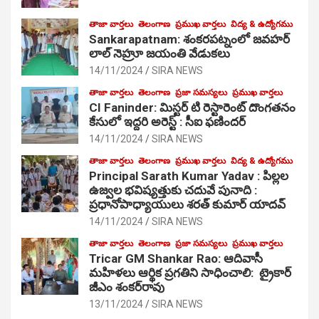
తాజా వార్తలు
తెలంగాణ
ప్రముఖ వార్తలు
విద్య & ఉద్యోగము
Sankarapatnam: శంకరపట్నంలో జవహర్
లాల్ నెహ్రూ జయంతి వేడుకలు
14/11/2024
SIRA NEWS
తాజా వార్తలు
తెలంగాణ
ప్రజా సమస్యలు
ప్రముఖ వార్తలు
CI Faninder: మిస్టర్ టి రెస్టారెంట్ దొంగతనం
కేసులో ఇద్దరి అరెస్ట్ : సీఐ ఫణిందర్
14/11/2024
SIRA NEWS
తాజా వార్తలు
తెలంగాణ
ప్రముఖ వార్తలు
విద్య & ఉద్యోగము
Principal Sarath Kumar Yadav : పిల్లల
ఉజ్వల భవిష్యత్తుకు చదువే పునాది :
ప్రధానోపాధ్యాయులు శరత్ కుమార్ యాదవ్
14/11/2024
SIRA NEWS
తాజా వార్తలు
తెలంగాణ
ప్రజా సమస్యలు
ప్రముఖ వార్తలు
Tricar GM Shankar Rao: ఆదివాసీ
మహిళలు ఆర్థిక ప్రగతిని సాధించాలి: ట్రైకార్
జీఎం శంకర్‌రావు
13/11/2024
SIRA NEWS