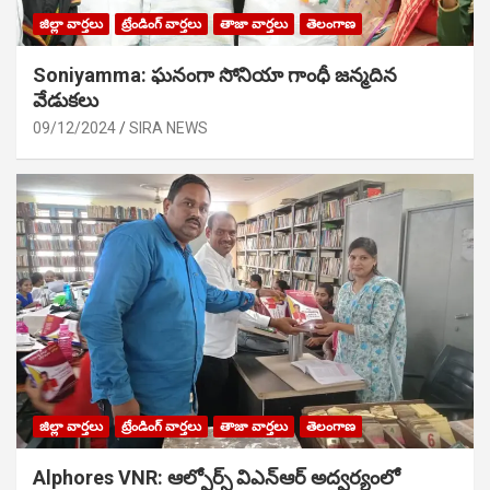
జిల్లా వార్తలు
ట్రేండింగ్ వార్తలు
తాజా వార్తలు
తెలంగాణ
Soniyamma: ఘ‌నంగా సోనియా గాంధీ జ‌న్మ‌దిన
వేడుక‌లు
09/12/2024
SIRA NEWS
జిల్లా వార్తలు
ట్రేండింగ్ వార్తలు
తాజా వార్తలు
తెలంగాణ
Alphores VNR: ఆల్ఫోర్స్ విఎన్ఆర్ అద్వర్యంలో