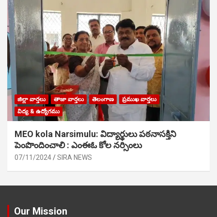
జిల్లా వార్తలు
తాజా వార్తలు
తెలంగాణ
ప్రముఖ వార్తలు
విద్య & ఉద్యోగము
MEO kola Narsimulu: విద్యార్థులు పఠ‌నాసక్తిని
పెంపొందించాలి : ఎంఈఓ కోల నర్సింలు
07/11/2024
SIRA NEWS
Our Mission