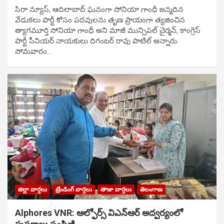
సిరా న్యూస్, ఆదిలాబాద్ ఘ‌నంగా సోనియా గాంధీ జ‌న్మ‌దిన
వేడుక‌లు పార్టీ కోసం ప‌ద‌వుల‌ను తృణ ప్రాయంగా త్య‌జించిన
త్యాగమూర్తి సోనియా గాంధీ అని మాజీ మున్సిప‌ల్ చైర్మ‌న్, కాంగ్రెస్
పార్టీ సీనియ‌ర్ నాయ‌కులు దిగంబ‌ర్ రావు పాటిల్ అన్నారు.
సోమవారం…
జిల్లా వార్తలు
ట్రేండింగ్ వార్తలు
తాజా వార్తలు
తెలంగాణ
Alphores VNR: ఆల్ఫోర్స్ విఎన్ఆర్ అద్వర్యంలో