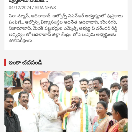
పుస్తకాలు పంపిణి…
04/12/2024
SIRA NEWS
సిరా న్యూస్, ఆదిలాబాద్: ఆల్ఫోర్స్ విఎన్ఆర్ అద్వర్యంలో పుస్తకాలు
పంపిణి… ఆల్ఫోర్స్ విద్యాసంస్థల అధినేత ఆదిలాబాద్, కరీంనగర్,
నిజామాబాద్, మెదక్ పట్టభద్రుల ఎమ్మెల్సీ అభ్యర్థి వి నరేందర్ రెడ్డి
అధ్వర్యం లో ఆదిలాబాద్ జిల్లా కేంద్రం లో పలువురు అభ్యర్థులకు
పోటిప‌రీక్ష‌ల‌కు…
ఇంకా చదవండి