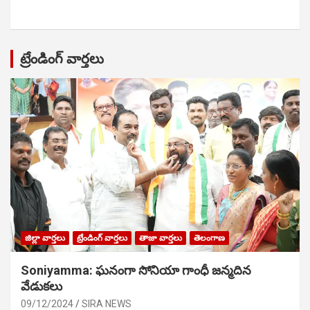
ట్రేండింగ్ వార్తలు
జిల్లా వార్తలు
ట్రేండింగ్ వార్తలు
తాజా వార్తలు
తెలంగాణ
Soniyamma: ఘ‌నంగా సోనియా గాంధీ జ‌న్మ‌దిన
వేడుక‌లు
09/12/2024
SIRA NEWS