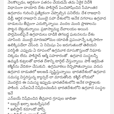
నెలకొల్పడం, ఆర్థికంగా పతనం చేయడమే తమ ఏకైక విదేశీ
విధానంగా దాయాది దేశం పాకిస్తాన్ పెంచిపోషించిన సీమాంతర
ఉగ్రవాదం గురించి ప్రత్యేకంగా చెప్పాల్సిన పనిలేదు. దేశ రాజధాని
ఢిల్లీ, ఆర్థిక రాజధాని ముంబై సహా దేశంలోని అనేక నగరాలు ఉగ్రవాద
దాడులను తీవ్రంగా ఎదుర్కొన్నాయి. వందల మంది ప్రాణాలను
పొట్టన బెట్టుకున్నాయి. ప్రజాస్వామ్య దేవాలయం అయిన
పార్లమెంట్‌పైనే ఉగ్రవాదులు దాడికి తెగబడ్డ ఘటనలను దేశం
చూసింది. ముంబై మారణహోమం యావత్ ప్రపంచాన్నే ఒక్కసారిగా
ఉలిక్కిపడేలా చేసింది. ఏ నిమిషం ఏం జరుగుతుందో తెలియని
పరిస్థితి. ఎప్పుడు ఏ రూపంలో ఉగ్రమూక దూసుకొస్తుందో నిఘాకు
చిక్కడం లేదు. పాకిస్థాన్ ఆర్మీ సహకారంతో.. ఉగ్రవాద సంస్థలన్నీ
ఉమ్మడి కుట్రలతో భారత దేశాన్ని టార్గెట్‌ చేస్తున్నాయి. పాక్ ఆక్రమిత
కశ్మీర్‌ను వేదికగా చేసుకుని.. ఉగ్రమూకలు రెచ్చిపోతున్నాయి. వరుస
ఉగ్రవాద దాడుతలో అలజడి సృష్టిస్తున్నాయి. భారతదేశంలో ఉగ్రవాద
సమస్య విస్తరిస్తున్న క్యాన్సర్ లా మారుతోంది. కశ్మీర్ లోయలో
మొదలైన ఈ సమస్య ఇప్పుడు భారతదేశంలోని అనేక రాష్ట్రాలకు
పాకింది. ఎన్ఐఏచే నిషేధించబడిన భారతదేశంలోని ఉగ్రవాద సంస్థల
ఇవే
ఎన్ఐయే నిషేధించిన తీవ్రవాద గ్రూపుల జాబితా
* బబ్బర్ ఖల్సా ఇంటర్నేషనల్
* ఖలిస్తాన్ కమాండో ఫోర్స్