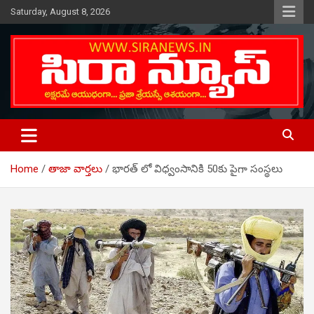
Skip
Saturday, August 8, 2026
to
content
Telugu Online News Daily
SIRA NEWS
Home
తాజా వార్తలు
భారత్ లో విధ్వంసానికి 50కు పైగా సంస్థలు