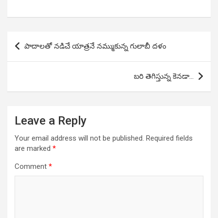
Post
పాదాలతో నడిచే యాత్రనే నమ్ముకున్న గులాబీ దళం
navigation
బరి తెగిస్తున్న కెనడా…
Leave a Reply
Your email address will not be published.
Required fields
are marked
*
Comment
*