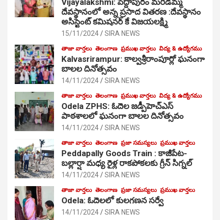
Vijayalakshmi: పెద్దాపురం మరిడమ్మ
దేవస్థానంలో అన్న ప్రసాద వితరణ :దేవస్థానం
అసిస్టెంట్ కమిషనర్ కే విజయలక్ష్మి
15/11/2024
SIRA NEWS
తాజా వార్తలు
తెలంగాణ
ప్రముఖ వార్తలు
విద్య & ఉద్యోగము
Kalvasrirampur: కాల్వశ్రీరాంపూర్లో ఘనంగా
బాలల దినోత్సవం
14/11/2024
SIRA NEWS
తాజా వార్తలు
తెలంగాణ
ప్రముఖ వార్తలు
విద్య & ఉద్యోగము
Odela ZPHS: ఓదెల జ‌డ్పీహెచ్ఎస్
పాఠ‌శాల‌లో ఘనంగా బాలల దినోత్సవం
14/11/2024
SIRA NEWS
తాజా వార్తలు
తెలంగాణ
ప్రజా సమస్యలు
ప్రముఖ వార్తలు
Peddapally Goods Train : కాజీపేట-
బల్లార్షా మధ్య రైళ్ల రాకపోకలకు గ్రీన్ సిగ్నల్
14/11/2024
SIRA NEWS
తాజా వార్తలు
తెలంగాణ
ప్రజా సమస్యలు
ప్రముఖ వార్తలు
Odela: ఓదెలలో కులగణన సర్వే
14/11/2024
SIRA NEWS