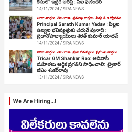
కేసులో ఇద్దరి అరెస్ట్ : సీఐ ఫణిందర్
14/11/2024
SIRA NEWS
తాజా వార్తలు
తెలంగాణ
ప్రముఖ వార్తలు
విద్య & ఉద్యోగము
Principal Sarath Kumar Yadav : పిల్లల
ఉజ్వల భవిష్యత్తుకు చదువే పునాది :
ప్రధానోపాధ్యాయులు శరత్ కుమార్ యాదవ్
14/11/2024
SIRA NEWS
తాజా వార్తలు
తెలంగాణ
ప్రజా సమస్యలు
ప్రముఖ వార్తలు
Tricar GM Shankar Rao: ఆదివాసీ
మహిళలు ఆర్థిక ప్రగతిని సాధించాలి: ట్రైకార్
జీఎం శంకర్‌రావు
13/11/2024
SIRA NEWS
We Are Hiring…!