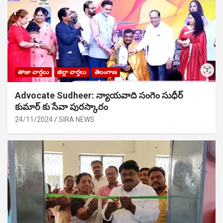
తాజా వార్తలు
జిల్లా వార్తలు
తెలంగాణ
Advocate Sudheer: న్యాయవాది సంగెం సుధీర్
కుమార్ కు సేవా పురస్కారం
24/11/2024
SIRA NEWS