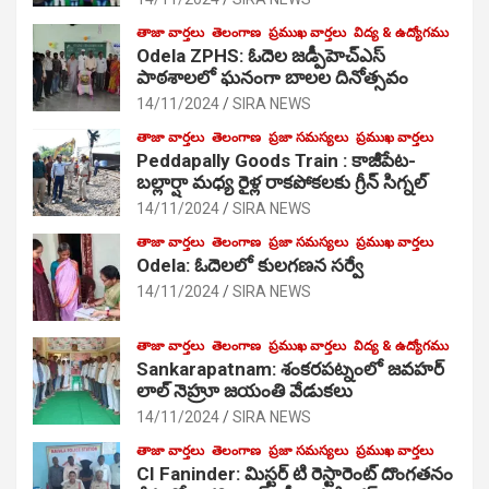
తాజా వార్తలు
తెలంగాణ
ప్రముఖ వార్తలు
విద్య & ఉద్యోగము
Odela ZPHS: ఓదెల జ‌డ్పీహెచ్ఎస్
పాఠ‌శాల‌లో ఘనంగా బాలల దినోత్సవం
14/11/2024
SIRA NEWS
తాజా వార్తలు
తెలంగాణ
ప్రజా సమస్యలు
ప్రముఖ వార్తలు
Peddapally Goods Train : కాజీపేట-
బల్లార్షా మధ్య రైళ్ల రాకపోకలకు గ్రీన్ సిగ్నల్
14/11/2024
SIRA NEWS
తాజా వార్తలు
తెలంగాణ
ప్రజా సమస్యలు
ప్రముఖ వార్తలు
Odela: ఓదెలలో కులగణన సర్వే
14/11/2024
SIRA NEWS
తాజా వార్తలు
తెలంగాణ
ప్రముఖ వార్తలు
విద్య & ఉద్యోగము
Sankarapatnam: శంకరపట్నంలో జవహర్
లాల్ నెహ్రూ జయంతి వేడుకలు
14/11/2024
SIRA NEWS
తాజా వార్తలు
తెలంగాణ
ప్రజా సమస్యలు
ప్రముఖ వార్తలు
CI Faninder: మిస్టర్ టి రెస్టారెంట్ దొంగతనం