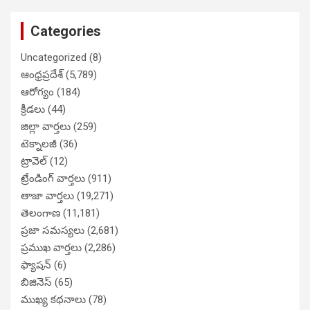
Categories
Uncategorized
(8)
ఆంధ్రప్రదేశ్
(5,789)
ఆరోగ్యం
(184)
క్రీడలు
(44)
జిల్లా వార్తలు
(259)
టెక్నాలజీ
(36)
ట్రావెల్
(12)
ట్రేండింగ్ వార్తలు
(911)
తాజా వార్తలు
(19,271)
తెలంగాణ
(11,181)
ప్రజా సమస్యలు
(2,681)
ప్రముఖ వార్తలు
(2,286)
ఫ్యాషన్
(6)
బిజినెస్
(65)
ముఖ్య కథనాలు
(78)