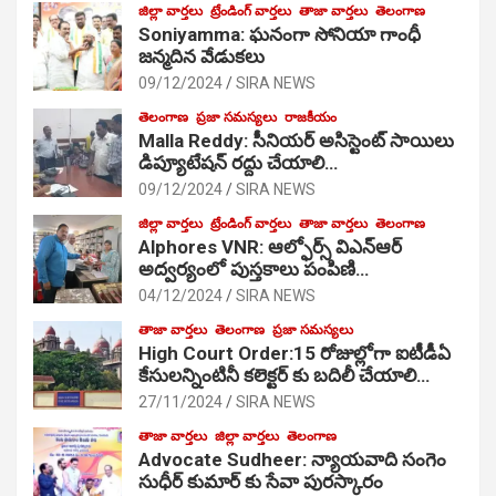
జిల్లా వార్తలు
ట్రేండింగ్ వార్తలు
తాజా వార్తలు
తెలంగాణ
Soniyamma: ఘ‌నంగా సోనియా గాంధీ
జ‌న్మ‌దిన వేడుక‌లు
09/12/2024
SIRA NEWS
తెలంగాణ
ప్రజా సమస్యలు
రాజకీయం
Malla Reddy: సీనియర్ అసిస్టెంట్ సాయిలు
డిప్యూటేషన్ రద్దు చేయాలి…
09/12/2024
SIRA NEWS
జిల్లా వార్తలు
ట్రేండింగ్ వార్తలు
తాజా వార్తలు
తెలంగాణ
Alphores VNR: ఆల్ఫోర్స్ విఎన్ఆర్
అద్వర్యంలో పుస్తకాలు పంపిణి…
04/12/2024
SIRA NEWS
తాజా వార్తలు
తెలంగాణ
ప్రజా సమస్యలు
High Court Order:15 రోజుల్లోగా ఐటీడీఏ
కేసులన్నింటినీ కలెక్టర్ కు బదిలీ చేయాలి…
27/11/2024
SIRA NEWS
తాజా వార్తలు
జిల్లా వార్తలు
తెలంగాణ
Advocate Sudheer: న్యాయవాది సంగెం
సుధీర్ కుమార్ కు సేవా పురస్కారం