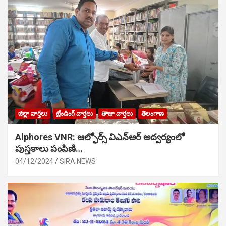
జిల్లా వార్తలు
ట్రేండింగ్ వార్తలు
తాజా వార్తలు
తెలంగాణ
Alphores VNR: ఆల్ఫోర్స్ విఎన్ఆర్ అద్వర్యంలో
పుస్తకాలు పంపిణి…
04/12/2024
SIRA NEWS