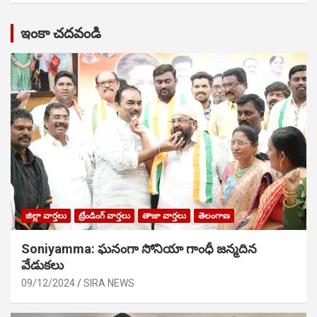
ఇంకా చదవండి
జిల్లా వార్తలు
ట్రేండింగ్ వార్తలు
తాజా వార్తలు
తెలంగాణ
Soniyamma: ఘ‌నంగా సోనియా గాంధీ జ‌న్మ‌దిన
వేడుక‌లు
09/12/2024
SIRA NEWS