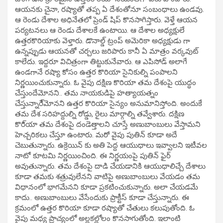
ఆయనకు చైనా, రష్యాతో తప్ప ఏ దేశంతోనూ సంబంధాలు ఉండవు.
ఆ రెండు దేశాల అధినేతలో ప్రెండ్ షిప్ కొనసాగిస్తారు. వెళ్తే ఆయన
పర్యటనలు ఆ రెండు దేశాలకే ఉంటాయి. ఆ దేశాల అధ్యక్షులే
ఉత్తరకొరియాకు వెళ్తారు. డొనాల్డ్ ట్రంప్ అమెరికా అధ్యక్షుడు గా
ఉన్నప్పుడు ఆయనతో చర్చలు జరిపారు కానీ ఏ మాత్రం వర్కవుట్
కాలేదు. ఇద్దరూ విచిత్రంగా తిట్టుకునేవారు. ఆ ఎపిసోడ్ అలాగే
ఉండగానే రష్యా కోసం ఉత్తర కొరియా సైనికుల్ని పంపాలని
నిర్ణయించుకున్నారు. ఓ వైపు దక్షిణ కొరియా తమ దేశంపై యుద్ధం
చేస్తుందేమోనని.. తమ నాయకుడిపై హత్యాయత్నం
చేస్తున్నారే్మోనని ఉత్తర కొరియా సైన్యం అనుమానిస్తోంది. అందుకే
తమ దేశ సరిహద్దుల్ని రోడ్డు, రైలు మార్గాల్ని తవ్వేశారు. దక్షిణ
కొరి్యా తమ దేశంపై దండెత్తాలని చూస్తే అణుబాంబులు వేస్తామని
హెచ్చరికలు చేస్తూ ఉంటారు. మరో వైపు పుతిన్ కూడా అదే
చెబుతున్నారు. ఉక్రెయిన్ కు అతి పెద్ద ఆయుధాలు ఇవ్వాలని ఇటీవల
నాటో కూటమి నిర్ణయించింది. ఈ నిర్ణయంపై పుతిన్ ఫైర్
అవుతున్నారు. తమ దేశంపై దాడి చేయడానికి ఆయుధాలిచ్చే దేశాలు
కూడా తమకు శత్రువులేనని వాటిపై అణుబాంబులు వేయడం తమ
విధానంలో భాగమేనని కూడా ప్రకటించుకున్నారు. అలా చేయడమే
కాదు.. అణుబాంబులు వేసేందుకు ప్రాక్టీస్ కూడా చేస్తున్నారు. ఈ
క్రమంలో ఉత్తర కొరియా కూడా రష్యాతో చేతులు కలుపుతోంది. ఓ
వైపు మధ్య ప్రాచ్యంలో అల్లకల్లోలం కొనసాగుతోంది. ఇలాంటి