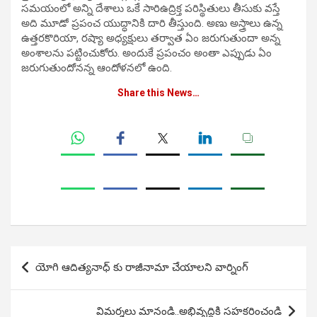
సమయంలో అన్ని దేశాలు ఒకే సారిఉద్రిక్త పరిస్థితులు తీసుకు వస్తే
అది మూడో ప్రపంచ యుద్ధానికి దారి తీస్తుంది. అణు అస్త్రాలు ఉన్న
ఉత్తరకొరియా, రష్యా అధ్యక్షులు తర్వాత ఏం జరుగుతుందా అన్న
అంశాలను పట్టించుకోరు. అందుకే ప్రపంచం అంతా ఎప్పుడు ఏం
జరుగుతుందోనన్న ఆందోళనలో ఉంది.
Share this News…
Post
యోగి ఆదిత్యనాధ్ కు రాజీనామా చేయాలని వార్నింగ్
navigation
విమర్శలు మానండి..అభివృద్దికి సహకరించండి