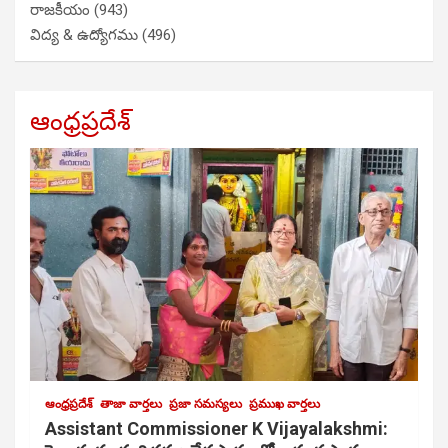
రాజకీయం
(943)
విద్య & ఉద్యోగము
(496)
ఆంధ్రప్రదేశ్
ఆంధ్రప్రదేశ్
తాజా వార్తలు
ప్రజా సమస్యలు
ప్రముఖ వార్తలు
Assistant Commissioner K Vijayalakshmi: