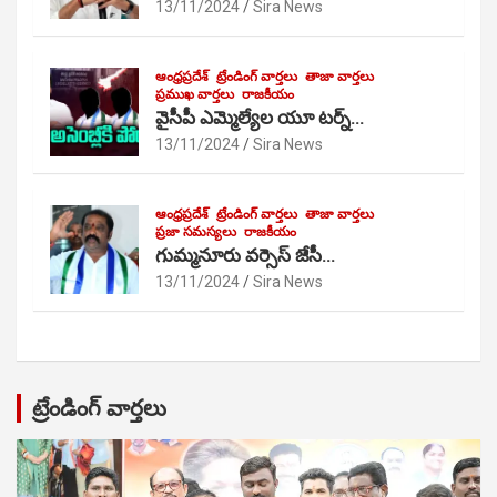
13/11/2024
Sira News
ఆంధ్రప్రదేశ్
ట్రేండింగ్ వార్తలు
తాజా వార్తలు
ప్రముఖ వార్తలు
రాజకీయం
వైసీపీ ఎమ్మెల్యేల యూ టర్న్…
13/11/2024
Sira News
ఆంధ్రప్రదేశ్
ట్రేండింగ్ వార్తలు
తాజా వార్తలు
ప్రజా సమస్యలు
రాజకీయం
గుమ్మనూరు వర్సెస్ జేసీ…
13/11/2024
Sira News
ట్రేండింగ్ వార్తలు