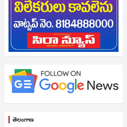
తెలంగాణ