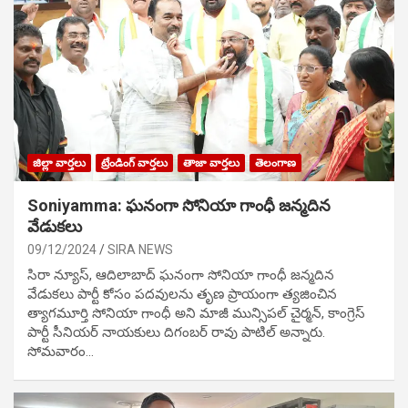
జిల్లా వార్తలు
ట్రేండింగ్ వార్తలు
తాజా వార్తలు
తెలంగాణ
Soniyamma: ఘ‌నంగా సోనియా గాంధీ జ‌న్మ‌దిన
వేడుక‌లు
09/12/2024
SIRA NEWS
సిరా న్యూస్, ఆదిలాబాద్ ఘ‌నంగా సోనియా గాంధీ జ‌న్మ‌దిన
వేడుక‌లు పార్టీ కోసం ప‌ద‌వుల‌ను తృణ ప్రాయంగా త్య‌జించిన
త్యాగమూర్తి సోనియా గాంధీ అని మాజీ మున్సిప‌ల్ చైర్మ‌న్, కాంగ్రెస్
పార్టీ సీనియ‌ర్ నాయ‌కులు దిగంబ‌ర్ రావు పాటిల్ అన్నారు.
సోమవారం…