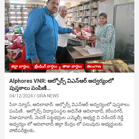
జిల్లా వార్తలు
ట్రేండింగ్ వార్తలు
తాజా వార్తలు
తెలంగాణ
Alphores VNR: ఆల్ఫోర్స్ విఎన్ఆర్ అద్వర్యంలో
పుస్తకాలు పంపిణి…
04/12/2024
SIRA NEWS
సిరా న్యూస్, ఆదిలాబాద్: ఆల్ఫోర్స్ విఎన్ఆర్ అద్వర్యంలో పుస్తకాలు
పంపిణి… ఆల్ఫోర్స్ విద్యాసంస్థల అధినేత ఆదిలాబాద్, కరీంనగర్,
నిజామాబాద్, మెదక్ పట్టభద్రుల ఎమ్మెల్సీ అభ్యర్థి వి నరేందర్ రెడ్డి
అధ్వర్యం లో ఆదిలాబాద్ జిల్లా కేంద్రం లో పలువురు అభ్యర్థులకు
పోటిప‌రీక్ష‌ల‌కు…