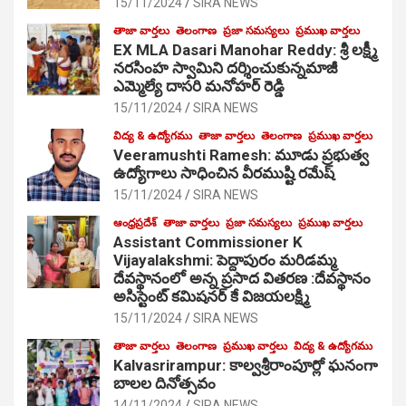
15/11/2024
SIRA NEWS
తాజా వార్తలు
తెలంగాణ
ప్రజా సమస్యలు
ప్రముఖ వార్తలు
EX MLA Dasari Manohar Reddy: శ్రీ లక్ష్మీ
నరసింహ స్వామిని దర్శించుకున్నమాజీ
ఎమ్మెల్యే దాసరి మనోహర్ రెడ్డి
15/11/2024
SIRA NEWS
విద్య & ఉద్యోగము
తాజా వార్తలు
తెలంగాణ
ప్రముఖ వార్తలు
Veeramushti Ramesh: మూడు ప్రభుత్వ
ఉద్యోగాలు సాధించిన వీరముష్టి రమేష్
15/11/2024
SIRA NEWS
ఆంధ్రప్రదేశ్
తాజా వార్తలు
ప్రజా సమస్యలు
ప్రముఖ వార్తలు
Assistant Commissioner K
Vijayalakshmi: పెద్దాపురం మరిడమ్మ
దేవస్థానంలో అన్న ప్రసాద వితరణ :దేవస్థానం
అసిస్టెంట్ కమిషనర్ కే విజయలక్ష్మి
15/11/2024
SIRA NEWS
తాజా వార్తలు
తెలంగాణ
ప్రముఖ వార్తలు
విద్య & ఉద్యోగము
Kalvasrirampur: కాల్వశ్రీరాంపూర్లో ఘనంగా
బాలల దినోత్సవం
14/11/2024
SIRA NEWS