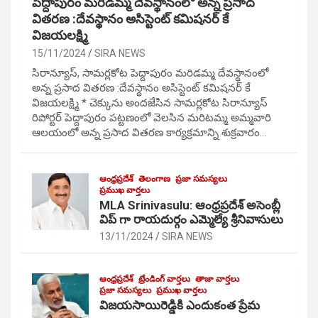
పెద్దాపురం మరిడమ్మ దేవస్థానంలో అన్న ప్రసాద
వితరణ :దేవస్థానం అసిస్టెంట్ కమిషనర్ కే
విజయలక్ష్మి
15/11/2024
SIRA NEWS
సిరాన్యూస్, సామర్లకోట పెద్దాపురం మరిడమ్మ దేవస్థానంలో
అన్న ప్రసాద వితరణ :దేవస్థానం అసిస్టెంట్ కమిషనర్ కే
విజయలక్ష్మి * చెక్కును అందజేసిన సామర్లకోట సిరాన్యూస్
రిపోర్టర్ పెద్దాపురం పట్టణంలో వెలసిన మరిటమ్మ అమ్మవారి
ఆలయంలో అన్న ప్రసాద వితరణ కార్యక్రమాన్ని శుక్రవారం…
ఆంధ్రప్రదేశ్
తెలంగాణ
ప్రజా సమస్యలు
ప్రముఖ వార్తలు
MLA Srinivasulu: ఆంధ్రప్రదేశ్ అసెంబ్లీ
విప్ గా రాయదుర్గం ఎమ్మెల్యే శ్రీనివాసులు
13/11/2024
SIRA NEWS
ఆంధ్రప్రదేశ్
ట్రేండింగ్ వార్తలు
తాజా వార్తలు
ప్రజా సమస్యలు
ప్రముఖ వార్తలు
విజయసాయిరెడ్డికి ఎందుకంత ప్రేమ