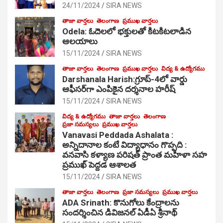
24/11/2024
SIRA NEWS
తాజా వార్తలు
తెలంగాణ
ప్రముఖ వార్తలు
Odela: ఓదెల‌లో భక్తులతో కిటకిటలాడిన
ఆల‌యాలు
15/11/2024
SIRA NEWS
తాజా వార్తలు
తెలంగాణ
ప్రముఖ వార్తలు
విద్య & ఉద్యోగము
Darshanala Harish:గ్రూప్-4లో వార్డు
ఆఫీసర్‌గా ఎంపికైన దర్శనాల హరీష్
15/11/2024
SIRA NEWS
విద్య & ఉద్యోగము
తాజా వార్తలు
తెలంగాణ
ప్రజా సమస్యలు
ప్రముఖ వార్తలు
Vanavasi Peddada Ashalata :
అన్నిదానాల కంటే విద్యాధానం గొప్పది :
వనవాసి కళ్యాణ పరిషత్ ప్రాంత మహిళా సహ
ప్రముఖ్ పెద్దడ ఆశాలత
15/11/2024
SIRA NEWS
తాజా వార్తలు
తెలంగాణ
ప్రజా సమస్యలు
ప్రముఖ వార్తలు
ADA Srinath: కొనుగోలు కేంద్రాల‌ను
సంద‌ర్శించిన డివిజనల్ ఏడీఏ శ్రీనాథ్