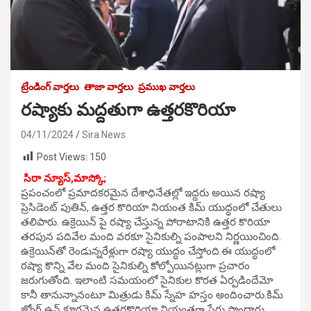
ట్రేండింగ్ వార్తలు
తాజా వార్తలు
ప్రముఖ వార్తలు
రష్యాకు మద్దతుగా ఉత్తరకొరియా
04/11/2024
Sira News
Post Views:
150
సిరా న్యూస్,మాస్కో;
ప్రపంచంలో ప్రమాదకరమైన దేశాధినేతల్లో ఇద్దరు అయిన రష్యా
ప్రెసిడెంట్ పుతిన్, ఉత్తర కొరియా నియంత కిమ్ యుద్ధంలో చేతులు
తలిపారు. ఉక్రెయిన్ పై రష్యా చేస్తున్న పోరాటానికి ఉత్తర కొరియా
తరపున పదివేల మంది వరకూ సైనికుల్ని పంపాలని నిర్ణయించింది.
ఉక్రెయిన్‌తో రెండున్నరేళ్లుగా రష్యా యుద్ధం చేస్తోంది.ఈ యుద్ధంలో
రష్యా కొన్ని వేల మంది సైనికుల్ని కోల్పోయినట్లుగా ప్రచారం
జరుగుతోంది. ఇలాంటి సమయంలో సైనికుల కొరత ఏర్పడిందేమో
కానీ తానున్నానంటూ మిత్రుడు కిమ్ స్నేహ హస్తం అందించారు.కిమ్
జోంగ్ ఉన్ క్రూరమైన ఉత్తరకొరియా నియంతగా పేరు పొందారు.