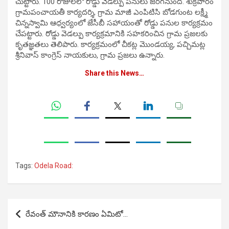
చుట్టారు. 100 రోజులలో రోడ్డు వెడల్పు ప‌నులు జ‌ర‌గ‌నుంది. శుక్రవారం
గ్రామపంచాయతీ కార్యదర్శి, గ్రామ మాజీ ఎంపిటిసి బోడగుంట లక్ష్మీ
చిన్నస్వామి ఆధ్వర్యంలో జేసీబీ సహాయంతో రోడ్డు ప‌నుల కార్యక్రమం
చేప‌ట్టారు. రోడ్డు వెడల్పు కార్యక్రమానికి సహకరించిన గ్రామ ప్రజలకు
కృతజ్ఞతలు తెలిపారు. కార్యక్రమంలో చీకట్ల మొండయ్య, పచ్చిమట్ల
శ్రీనివాస్ కాంగ్రెస్ నాయకులు, గ్రామ ప్రజలు ఉన్నారు.
Share this News…
Tags:
Odela Road:
Post
రేవంత్ మౌనానికి కారణం ఏమిటో…
navigation