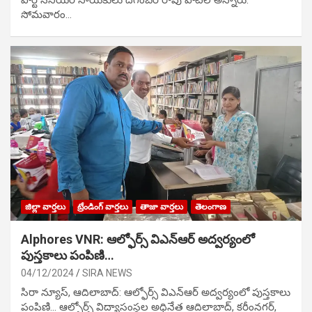
సోమవారం…
జిల్లా వార్తలు
ట్రేండింగ్ వార్తలు
తాజా వార్తలు
తెలంగాణ
Alphores VNR: ఆల్ఫోర్స్ విఎన్ఆర్ అద్వర్యంలో
పుస్తకాలు పంపిణి…
04/12/2024
SIRA NEWS
సిరా న్యూస్, ఆదిలాబాద్: ఆల్ఫోర్స్ విఎన్ఆర్ అద్వర్యంలో పుస్తకాలు
పంపిణి… ఆల్ఫోర్స్ విద్యాసంస్థల అధినేత ఆదిలాబాద్, కరీంనగర్,