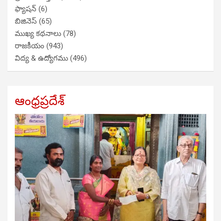
ఫ్యాషన్
(6)
బిజినెస్
(65)
ముఖ్య కథనాలు
(78)
రాజకీయం
(943)
విద్య & ఉద్యోగము
(496)
ఆంధ్రప్రదేశ్