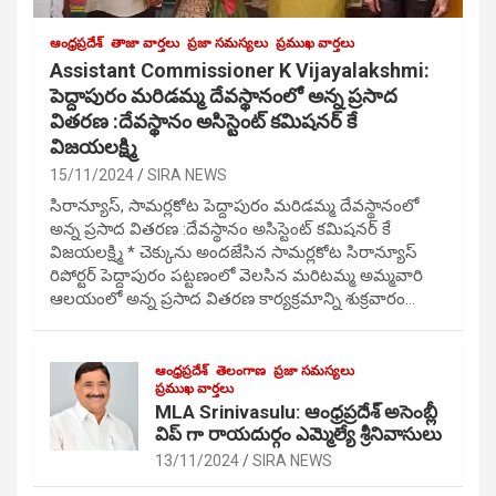
ఆంధ్రప్రదేశ్
తాజా వార్తలు
ప్రజా సమస్యలు
ప్రముఖ వార్తలు
Assistant Commissioner K Vijayalakshmi:
పెద్దాపురం మరిడమ్మ దేవస్థానంలో అన్న ప్రసాద
వితరణ :దేవస్థానం అసిస్టెంట్ కమిషనర్ కే
విజయలక్ష్మి
15/11/2024
SIRA NEWS
సిరాన్యూస్, సామర్లకోట పెద్దాపురం మరిడమ్మ దేవస్థానంలో
అన్న ప్రసాద వితరణ :దేవస్థానం అసిస్టెంట్ కమిషనర్ కే
విజయలక్ష్మి * చెక్కును అందజేసిన సామర్లకోట సిరాన్యూస్
రిపోర్టర్ పెద్దాపురం పట్టణంలో వెలసిన మరిటమ్మ అమ్మవారి
ఆలయంలో అన్న ప్రసాద వితరణ కార్యక్రమాన్ని శుక్రవారం…
ఆంధ్రప్రదేశ్
తెలంగాణ
ప్రజా సమస్యలు
ప్రముఖ వార్తలు
MLA Srinivasulu: ఆంధ్రప్రదేశ్ అసెంబ్లీ
విప్ గా రాయదుర్గం ఎమ్మెల్యే శ్రీనివాసులు
13/11/2024
SIRA NEWS