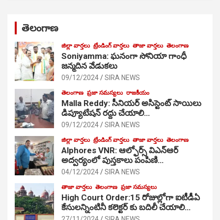
తెలంగాణ
జిల్లా వార్తలు
ట్రేండింగ్ వార్తలు
తాజా వార్తలు
తెలంగాణ
Soniyamma: ఘ‌నంగా సోనియా గాంధీ
జ‌న్మ‌దిన వేడుక‌లు
09/12/2024
SIRA NEWS
తెలంగాణ
ప్రజా సమస్యలు
రాజకీయం
Malla Reddy: సీనియర్ అసిస్టెంట్ సాయిలు
డిప్యూటేషన్ రద్దు చేయాలి…
09/12/2024
SIRA NEWS
జిల్లా వార్తలు
ట్రేండింగ్ వార్తలు
తాజా వార్తలు
తెలంగాణ
Alphores VNR: ఆల్ఫోర్స్ విఎన్ఆర్
అద్వర్యంలో పుస్తకాలు పంపిణి…
04/12/2024
SIRA NEWS
తాజా వార్తలు
తెలంగాణ
ప్రజా సమస్యలు
High Court Order:15 రోజుల్లోగా ఐటీడీఏ
కేసులన్నింటినీ కలెక్టర్ కు బదిలీ చేయాలి…
27/11/2024
SIRA NEWS