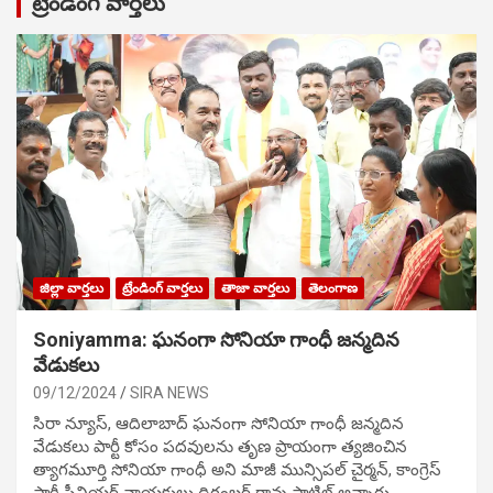
ట్రేండింగ్ వార్తలు
జిల్లా వార్తలు
ట్రేండింగ్ వార్తలు
తాజా వార్తలు
తెలంగాణ
Soniyamma: ఘ‌నంగా సోనియా గాంధీ జ‌న్మ‌దిన
వేడుక‌లు
09/12/2024
SIRA NEWS
సిరా న్యూస్, ఆదిలాబాద్ ఘ‌నంగా సోనియా గాంధీ జ‌న్మ‌దిన
వేడుక‌లు పార్టీ కోసం ప‌ద‌వుల‌ను తృణ ప్రాయంగా త్య‌జించిన
త్యాగమూర్తి సోనియా గాంధీ అని మాజీ మున్సిప‌ల్ చైర్మ‌న్, కాంగ్రెస్
పార్టీ సీనియ‌ర్ నాయ‌కులు దిగంబ‌ర్ రావు పాటిల్ అన్నారు.