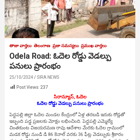
తాజా వార్తలు
తెలంగాణ
ప్రజా సమస్యలు
ప్రముఖ వార్తలు
Odela Road: ఓదెల రోడ్డు వెడల్పు
ప‌నులు ప్రారంభం
25/10/2024
SIRA NEWS
Post Views:
237
సిరాన్యూస్, ఓదెల‌
ఓదెల రోడ్డు వెడల్పు ప‌నులు ప్రారంభం
పెద్దపల్లి జిల్లా ఓదెల మండల కేంద్రంలో ఏళ్ల తరబడి ఇరుకు రోడ్లతో
ఇబ్బంది పడ్డ ప్రజలకు మోక్షం ల‌భించింది. పెద్దపల్లి ఎమ్మెల్యే
చింతకుంట విజయరమణ రావు ఆదేశాల మేరకు ఓదెల గ్రామంలో
మడక రోడ్డు నుండి డి 86 కెనాల్ వరకు 36 ఫీట్ల వెడల్పుకు శ్రీకారం