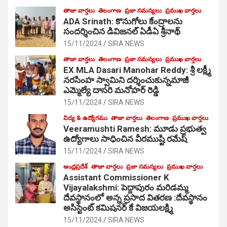
తాజా వార్తలు
తెలంగాణ
ప్రజా సమస్యలు
ప్రముఖ వార్తలు
ADA Srinath: కొనుగోలు కేంద్రాల‌ను
సంద‌ర్శించిన డివిజనల్ ఏడీఏ శ్రీనాథ్
15/11/2024
SIRA NEWS
తాజా వార్తలు
తెలంగాణ
ప్రజా సమస్యలు
ప్రముఖ వార్తలు
EX MLA Dasari Manohar Reddy: శ్రీ లక్ష్మీ
నరసింహ స్వామిని దర్శించుకున్నమాజీ
ఎమ్మెల్యే దాసరి మనోహర్ రెడ్డి
15/11/2024
SIRA NEWS
విద్య & ఉద్యోగము
తాజా వార్తలు
తెలంగాణ
ప్రముఖ వార్తలు
Veeramushti Ramesh: మూడు ప్రభుత్వ
ఉద్యోగాలు సాధించిన వీరముష్టి రమేష్
15/11/2024
SIRA NEWS
ఆంధ్రప్రదేశ్
తాజా వార్తలు
ప్రజా సమస్యలు
ప్రముఖ వార్తలు
Assistant Commissioner K
Vijayalakshmi: పెద్దాపురం మరిడమ్మ
దేవస్థానంలో అన్న ప్రసాద వితరణ :దేవస్థానం
అసిస్టెంట్ కమిషనర్ కే విజయలక్ష్మి
15/11/2024
SIRA NEWS