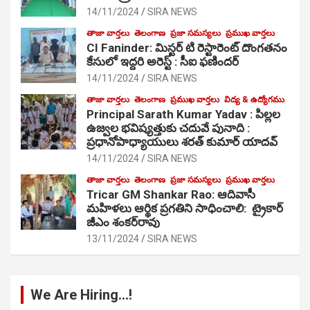
14/11/2024
SIRA NEWS
తాజా వార్తలు
తెలంగాణ
ప్రజా సమస్యలు
ప్రముఖ వార్తలు
CI Faninder: మిస్టర్ టి రెస్టారెంట్ దొంగతనం
కేసులో ఇద్దరి అరెస్ట్ : సీఐ ఫణిందర్
14/11/2024
SIRA NEWS
తాజా వార్తలు
తెలంగాణ
ప్రముఖ వార్తలు
విద్య & ఉద్యోగము
Principal Sarath Kumar Yadav : పిల్లల
ఉజ్వల భవిష్యత్తుకు చదువే పునాది :
ప్రధానోపాధ్యాయులు శరత్ కుమార్ యాదవ్
14/11/2024
SIRA NEWS
తాజా వార్తలు
తెలంగాణ
ప్రజా సమస్యలు
ప్రముఖ వార్తలు
Tricar GM Shankar Rao: ఆదివాసీ
మహిళలు ఆర్థిక ప్రగతిని సాధించాలి: ట్రైకార్
జీఎం శంకర్‌రావు
13/11/2024
SIRA NEWS
We Are Hiring…!