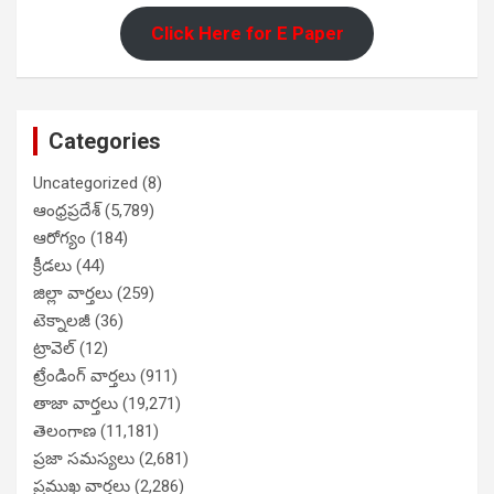
Click Here for E Paper
Categories
Uncategorized
(8)
ఆంధ్రప్రదేశ్
(5,789)
ఆరోగ్యం
(184)
క్రీడలు
(44)
జిల్లా వార్తలు
(259)
టెక్నాలజీ
(36)
ట్రావెల్
(12)
ట్రేండింగ్ వార్తలు
(911)
తాజా వార్తలు
(19,271)
తెలంగాణ
(11,181)
ప్రజా సమస్యలు
(2,681)
ప్రముఖ వార్తలు
(2,286)