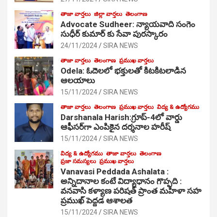
తాజా వార్తలు
జిల్లా వార్తలు
తెలంగాణ
Advocate Sudheer: న్యాయవాది సంగెం
సుధీర్ కుమార్ కు సేవా పురస్కారం
24/11/2024
SIRA NEWS
తాజా వార్తలు
తెలంగాణ
ప్రముఖ వార్తలు
Odela: ఓదెల‌లో భక్తులతో కిటకిటలాడిన
ఆల‌యాలు
15/11/2024
SIRA NEWS
తాజా వార్తలు
తెలంగాణ
ప్రముఖ వార్తలు
విద్య & ఉద్యోగము
Darshanala Harish:గ్రూప్-4లో వార్డు
ఆఫీసర్‌గా ఎంపికైన దర్శనాల హరీష్
15/11/2024
SIRA NEWS
విద్య & ఉద్యోగము
తాజా వార్తలు
తెలంగాణ
ప్రజా సమస్యలు
ప్రముఖ వార్తలు
Vanavasi Peddada Ashalata :
అన్నిదానాల కంటే విద్యాధానం గొప్పది :
వనవాసి కళ్యాణ పరిషత్ ప్రాంత మహిళా సహ
ప్రముఖ్ పెద్దడ ఆశాలత
15/11/2024
SIRA NEWS