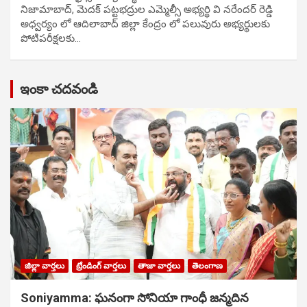
నిజామాబాద్, మెదక్ పట్టభద్రుల ఎమ్మెల్సీ అభ్యర్థి వి నరేందర్ రెడ్డి
అధ్వర్యం లో ఆదిలాబాద్ జిల్లా కేంద్రం లో పలువురు అభ్యర్థులకు
పోటిప‌రీక్ష‌ల‌కు…
ఇంకా చదవండి
జిల్లా వార్తలు
ట్రేండింగ్ వార్తలు
తాజా వార్తలు
తెలంగాణ
Soniyamma: ఘ‌నంగా సోనియా గాంధీ జ‌న్మ‌దిన