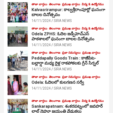
తాజా వార్తలు
తెలంగాణ
ప్రముఖ వార్తలు
విద్య & ఉద్యోగము
Kalvasrirampur: కాల్వశ్రీరాంపూర్లో ఘనంగా
బాలల దినోత్సవం
14/11/2024
SIRA NEWS
తాజా వార్తలు
తెలంగాణ
ప్రముఖ వార్తలు
విద్య & ఉద్యోగము
Odela ZPHS: ఓదెల జ‌డ్పీహెచ్ఎస్
పాఠ‌శాల‌లో ఘనంగా బాలల దినోత్సవం
14/11/2024
SIRA NEWS
తాజా వార్తలు
తెలంగాణ
ప్రజా సమస్యలు
ప్రముఖ వార్తలు
Peddapally Goods Train : కాజీపేట-
బల్లార్షా మధ్య రైళ్ల రాకపోకలకు గ్రీన్ సిగ్నల్
14/11/2024
SIRA NEWS
తాజా వార్తలు
తెలంగాణ
ప్రజా సమస్యలు
ప్రముఖ వార్తలు
Odela: ఓదెలలో కులగణన సర్వే
14/11/2024
SIRA NEWS
తాజా వార్తలు
తెలంగాణ
ప్రముఖ వార్తలు
విద్య & ఉద్యోగము
Sankarapatnam: శంకరపట్నంలో జవహర్
లాల్ నెహ్రూ జయంతి వేడుకలు