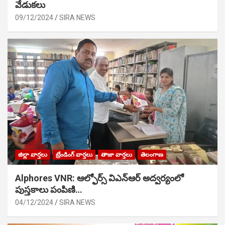
వేడుక‌లు
09/12/2024
SIRA NEWS
జిల్లా వార్తలు
ట్రేండింగ్ వార్తలు
తాజా వార్తలు
తెలంగాణ
Alphores VNR: ఆల్ఫోర్స్ విఎన్ఆర్ అద్వర్యంలో
పుస్తకాలు పంపిణి…
04/12/2024
SIRA NEWS