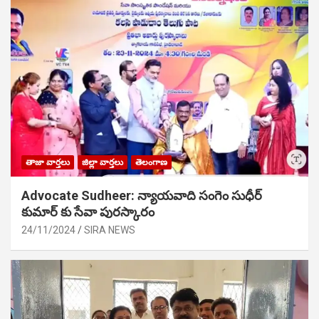
తాజా వార్తలు
జిల్లా వార్తలు
తెలంగాణ
Advocate Sudheer: న్యాయవాది సంగెం సుధీర్
కుమార్ కు సేవా పురస్కారం
24/11/2024
SIRA NEWS