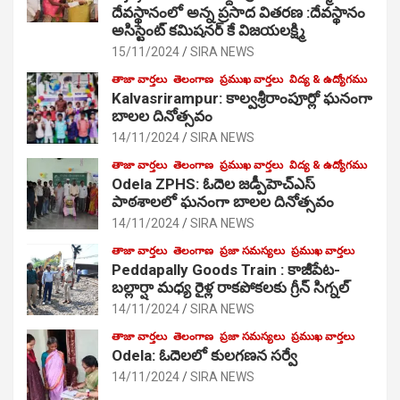
దేవస్థానంలో అన్న ప్రసాద వితరణ :దేవస్థానం
అసిస్టెంట్ కమిషనర్ కే విజయలక్ష్మి
15/11/2024
SIRA NEWS
తాజా వార్తలు
తెలంగాణ
ప్రముఖ వార్తలు
విద్య & ఉద్యోగము
Kalvasrirampur: కాల్వశ్రీరాంపూర్లో ఘనంగా
బాలల దినోత్సవం
14/11/2024
SIRA NEWS
తాజా వార్తలు
తెలంగాణ
ప్రముఖ వార్తలు
విద్య & ఉద్యోగము
Odela ZPHS: ఓదెల జ‌డ్పీహెచ్ఎస్
పాఠ‌శాల‌లో ఘనంగా బాలల దినోత్సవం
14/11/2024
SIRA NEWS
తాజా వార్తలు
తెలంగాణ
ప్రజా సమస్యలు
ప్రముఖ వార్తలు
Peddapally Goods Train : కాజీపేట-
బల్లార్షా మధ్య రైళ్ల రాకపోకలకు గ్రీన్ సిగ్నల్
14/11/2024
SIRA NEWS
తాజా వార్తలు
తెలంగాణ
ప్రజా సమస్యలు
ప్రముఖ వార్తలు
Odela: ఓదెలలో కులగణన సర్వే
14/11/2024
SIRA NEWS