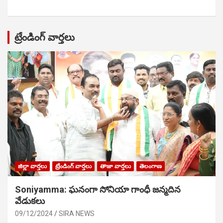
ట్రేండింగ్ వార్తలు
జిల్లా వార్తలు
ట్రేండింగ్ వార్తలు
తాజా వార్తలు
తెలంగాణ
Soniyamma: ఘ‌నంగా సోనియా గాంధీ జ‌న్మ‌దిన
వేడుక‌లు
09/12/2024
SIRA NEWS