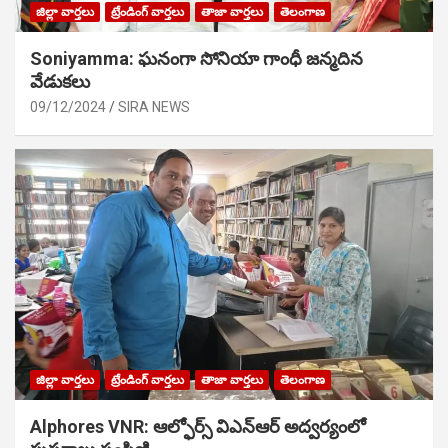
జిల్లా వార్తలు
ట్రేండింగ్ వార్తలు
తాజా వార్తలు
తెలంగాణ
Soniyamma: ఘ‌నంగా సోనియా గాంధీ జ‌న్మ‌దిన
వేడుక‌లు
09/12/2024
SIRA NEWS
జిల్లా వార్తలు
ట్రేండింగ్ వార్తలు
తాజా వార్తలు
తెలంగాణ
Alphores VNR: ఆల్ఫోర్స్ విఎన్ఆర్ అద్వర్యంలో