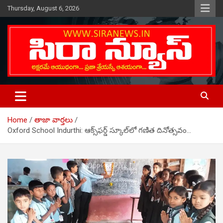
Skip
Thursday, August 6, 2026
to
content
Telugu Online News Daily
SIRA NEWS
Home
తాజా వార్తలు
Oxford School Indurthi: ఆక్స్‌ఫర్డ్‌ స్కూల్‌లో గణిత దినోత్సవం…