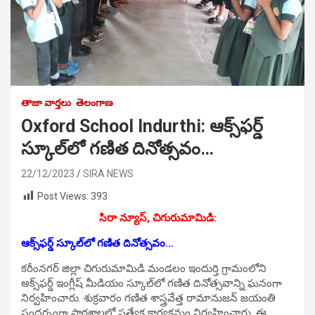
తాజా వార్తలు
తెలంగాణ
Oxford School Indurthi: ఆక్స్‌ఫర్డ్‌
స్కూల్‌లో గణిత దినోత్సవం…
22/12/2023
SIRA NEWS
Post Views:
393
సిరా న్యూస్, చిగురుమామిడి:
ఆక్స్‌ఫర్డ్‌ స్కూల్‌లో గణిత దినోత్సవం…
కరీంనగర్‌ జిల్లా చిగురుమామిడి మండలం ఇందుర్తి గ్రామంలోని
అక్స్‌ఫర్డ్‌ ఇంగ్లీష్‌ మీడియం స్కూల్‌లో గణిత దినోత్సవాన్ని ఘనంగా
నిర్వహించారు. శుక్రవారం గణిత శాస్త్రవేత్త రామానుజన్‌ జయంతి
సందర్భంగా పాఠశాలలో ప్రత్యేక కార్యక్రమం నిర్వహించారు. ఈ