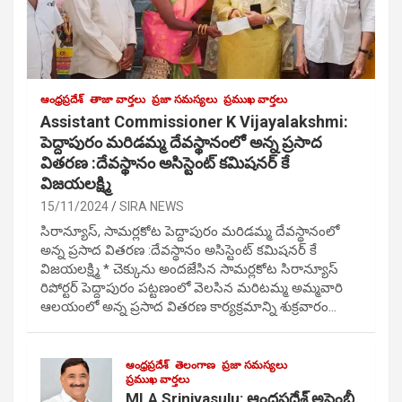
ఆంధ్రప్రదేశ్
తాజా వార్తలు
ప్రజా సమస్యలు
ప్రముఖ వార్తలు
Assistant Commissioner K Vijayalakshmi:
పెద్దాపురం మరిడమ్మ దేవస్థానంలో అన్న ప్రసాద
వితరణ :దేవస్థానం అసిస్టెంట్ కమిషనర్ కే
విజయలక్ష్మి
15/11/2024
SIRA NEWS
సిరాన్యూస్, సామర్లకోట పెద్దాపురం మరిడమ్మ దేవస్థానంలో
అన్న ప్రసాద వితరణ :దేవస్థానం అసిస్టెంట్ కమిషనర్ కే
విజయలక్ష్మి * చెక్కును అందజేసిన సామర్లకోట సిరాన్యూస్
రిపోర్టర్ పెద్దాపురం పట్టణంలో వెలసిన మరిటమ్మ అమ్మవారి
ఆలయంలో అన్న ప్రసాద వితరణ కార్యక్రమాన్ని శుక్రవారం…
ఆంధ్రప్రదేశ్
తెలంగాణ
ప్రజా సమస్యలు
ప్రముఖ వార్తలు
MLA Srinivasulu: ఆంధ్రప్రదేశ్ అసెంబ్లీ