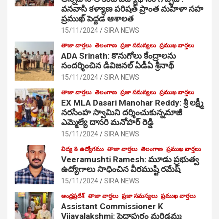
వనవాసి కళ్యాణ పరిషత్ ప్రాంత మహిళా సహ
ప్రముఖ్ పెద్దడ ఆశాలత
15/11/2024
SIRA NEWS
తాజా వార్తలు
తెలంగాణ
ప్రజా సమస్యలు
ప్రముఖ వార్తలు
ADA Srinath: కొనుగోలు కేంద్రాల‌ను
సంద‌ర్శించిన డివిజనల్ ఏడీఏ శ్రీనాథ్
15/11/2024
SIRA NEWS
తాజా వార్తలు
తెలంగాణ
ప్రజా సమస్యలు
ప్రముఖ వార్తలు
EX MLA Dasari Manohar Reddy: శ్రీ లక్ష్మీ
నరసింహ స్వామిని దర్శించుకున్నమాజీ
ఎమ్మెల్యే దాసరి మనోహర్ రెడ్డి
15/11/2024
SIRA NEWS
విద్య & ఉద్యోగము
తాజా వార్తలు
తెలంగాణ
ప్రముఖ వార్తలు
Veeramushti Ramesh: మూడు ప్రభుత్వ
ఉద్యోగాలు సాధించిన వీరముష్టి రమేష్
15/11/2024
SIRA NEWS
ఆంధ్రప్రదేశ్
తాజా వార్తలు
ప్రజా సమస్యలు
ప్రముఖ వార్తలు
Assistant Commissioner K
Vijayalakshmi: పెద్దాపురం మరిడమ్మ