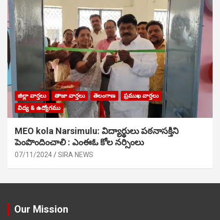
జిల్లా వార్తలు
తాజా వార్తలు
తెలంగాణ
ప్రముఖ వార్తలు
విద్య & ఉద్యోగము
MEO kola Narsimulu: విద్యార్థులు పఠ‌నాసక్తిని
పెంపొందించాలి : ఎంఈఓ కోల నర్సింలు
07/11/2024
SIRA NEWS
Our Mission