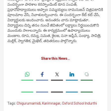
సందర్భంగా పాఠశాల కరస్పాండెంట్‌ కూన సంపత్,
ప్రధానోపాద్యాయులు అప్పాల సమ్మయ్యలు రామనుజన్‌ చిత్రపటానికి
పూలమాల వేసి, నివాళులర్పించారు. ఈ సందర్భంగా కేట్‌ కట్‌ చేసి,
విద్యార్థులకు అందించారు. అనంతరం వారు మాట్లాడుతూ..
విద్యార్థులు చిన్న తనం నుంచే జీవితంలో లక్ష్యాలు నిర్ణయించుకొని
ముందుకు సాగాలన్నారు. ఈ కార్యక్రమంలో ఉపాద్యాయులు
మంజుల, రూప, రమ్య, సమత, శైలజ, సనా అఫ్రీన్, సంధ్యా, సావిత్రి,
మల్లిక్, స్వాగతిక, మైఖెల్, తదితరులు పాల్గొన్నారు.
Share this News…
Tags:
Chigurumamidi
,
Karimnagar
,
Oxford School Indurthi