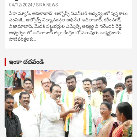
04/12/2024
SIRA NEWS
సిరా న్యూస్, ఆదిలాబాద్: ఆల్ఫోర్స్ విఎన్ఆర్ అద్వర్యంలో పుస్తకాలు
పంపిణి… ఆల్ఫోర్స్ విద్యాసంస్థల అధినేత ఆదిలాబాద్, కరీంనగర్,
నిజామాబాద్, మెదక్ పట్టభద్రుల ఎమ్మెల్సీ అభ్యర్థి వి నరేందర్ రెడ్డి
అధ్వర్యం లో ఆదిలాబాద్ జిల్లా కేంద్రం లో పలువురు అభ్యర్థులకు
పోటిప‌రీక్ష‌ల‌కు…
ఇంకా చదవండి