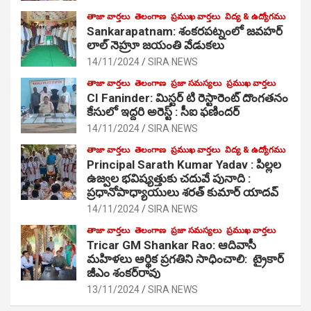
తాజా వార్తలు
తెలంగాణ
ప్రముఖ వార్తలు
విద్య & ఉద్యోగము
Sankarapatnam: శంకరపట్నంలో జవహర్
లాల్ నెహ్రూ జయంతి వేడుకలు
14/11/2024
SIRA NEWS
తాజా వార్తలు
తెలంగాణ
ప్రజా సమస్యలు
ప్రముఖ వార్తలు
CI Faninder: మిస్టర్ టి రెస్టారెంట్ దొంగతనం
కేసులో ఇద్దరి అరెస్ట్ : సీఐ ఫణిందర్
14/11/2024
SIRA NEWS
తాజా వార్తలు
తెలంగాణ
ప్రముఖ వార్తలు
విద్య & ఉద్యోగము
Principal Sarath Kumar Yadav : పిల్లల
ఉజ్వల భవిష్యత్తుకు చదువే పునాది :
ప్రధానోపాధ్యాయులు శరత్ కుమార్ యాదవ్
14/11/2024
SIRA NEWS
తాజా వార్తలు
తెలంగాణ
ప్రజా సమస్యలు
ప్రముఖ వార్తలు
Tricar GM Shankar Rao: ఆదివాసీ
మహిళలు ఆర్థిక ప్రగతిని సాధించాలి: ట్రైకార్
జీఎం శంకర్‌రావు
13/11/2024
SIRA NEWS