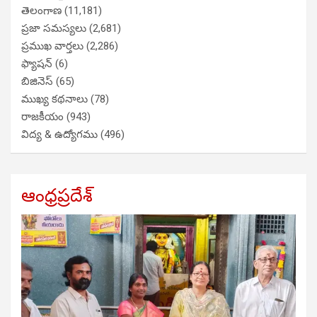
తెలంగాణ
(11,181)
ప్రజా సమస్యలు
(2,681)
ప్రముఖ వార్తలు
(2,286)
ఫ్యాషన్
(6)
బిజినెస్
(65)
ముఖ్య కథనాలు
(78)
రాజకీయం
(943)
విద్య & ఉద్యోగము
(496)
ఆంధ్రప్రదేశ్