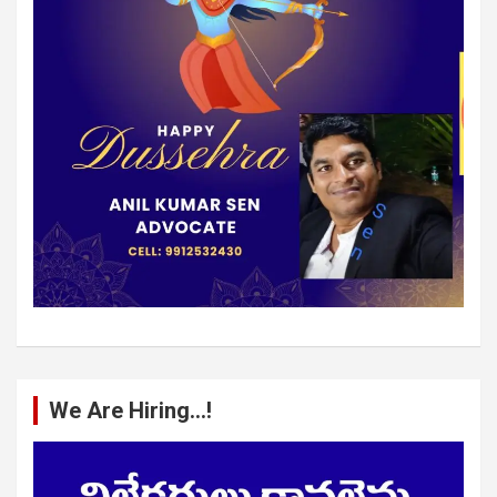
We Are Hiring…!