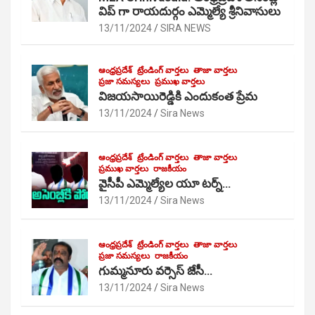
విప్ గా రాయదుర్గం ఎమ్మెల్యే శ్రీనివాసులు
13/11/2024
SIRA NEWS
ఆంధ్రప్రదేశ్
ట్రేండింగ్ వార్తలు
తాజా వార్తలు
ప్రజా సమస్యలు
ప్రముఖ వార్తలు
విజయసాయిరెడ్డికి ఎందుకంత ప్రేమ
13/11/2024
Sira News
ఆంధ్రప్రదేశ్
ట్రేండింగ్ వార్తలు
తాజా వార్తలు
ప్రముఖ వార్తలు
రాజకీయం
వైసీపీ ఎమ్మెల్యేల యూ టర్న్…
13/11/2024
Sira News
ఆంధ్రప్రదేశ్
ట్రేండింగ్ వార్తలు
తాజా వార్తలు
ప్రజా సమస్యలు
రాజకీయం
గుమ్మనూరు వర్సెస్ జేసీ…
13/11/2024
Sira News