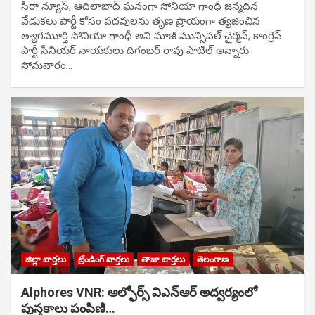
సిరా న్యూస్, ఆదిలాబాద్ ఘ‌నంగా సోనియా గాంధీ జ‌న్మ‌దిన
వేడుక‌లు పార్టీ కోసం ప‌ద‌వుల‌ను తృణ ప్రాయంగా త్య‌జించిన
త్యాగమూర్తి సోనియా గాంధీ అని మాజీ మున్సిప‌ల్ చైర్మ‌న్, కాంగ్రెస్
పార్టీ సీనియ‌ర్ నాయ‌కులు దిగంబ‌ర్ రావు పాటిల్ అన్నారు.
సోమవారం…
జిల్లా వార్తలు
ట్రేండింగ్ వార్తలు
తాజా వార్తలు
తెలంగాణ
Alphores VNR: ఆల్ఫోర్స్ విఎన్ఆర్ అద్వర్యంలో
పుస్తకాలు పంపిణి…