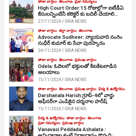
తాజా వార్తలు
తెలంగాణ
ప్రజా సమస్యలు
High Court Order:15 రోజుల్లోగా ఐటీడీఏ
కేసులన్నింటినీ కలెక్టర్ కు బదిలీ చేయాలి…
27/11/2024
SIRA NEWS
తాజా వార్తలు
జిల్లా వార్తలు
తెలంగాణ
Advocate Sudheer: న్యాయవాది సంగెం
సుధీర్ కుమార్ కు సేవా పురస్కారం
24/11/2024
SIRA NEWS
తాజా వార్తలు
తెలంగాణ
ప్రముఖ వార్తలు
Odela: ఓదెల‌లో భక్తులతో కిటకిటలాడిన
ఆల‌యాలు
15/11/2024
SIRA NEWS
తాజా వార్తలు
తెలంగాణ
ప్రముఖ వార్తలు
విద్య & ఉద్యోగము
Darshanala Harish:గ్రూప్-4లో వార్డు
ఆఫీసర్‌గా ఎంపికైన దర్శనాల హరీష్
15/11/2024
SIRA NEWS
విద్య & ఉద్యోగము
తాజా వార్తలు
తెలంగాణ
ప్రజా సమస్యలు
ప్రముఖ వార్తలు
Vanavasi Peddada Ashalata :
అన్నిదానాల కంటే విద్యాధానం గొప్పది :