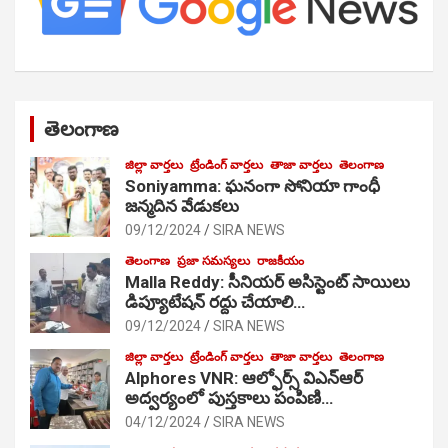
తెలంగాణ
జిల్లా వార్తలు
ట్రేండింగ్ వార్తలు
తాజా వార్తలు
తెలంగాణ
Soniyamma: ఘ‌నంగా సోనియా గాంధీ
జ‌న్మ‌దిన వేడుక‌లు
09/12/2024
SIRA NEWS
తెలంగాణ
ప్రజా సమస్యలు
రాజకీయం
Malla Reddy: సీనియర్ అసిస్టెంట్ సాయిలు
డిప్యూటేషన్ రద్దు చేయాలి…
09/12/2024
SIRA NEWS
జిల్లా వార్తలు
ట్రేండింగ్ వార్తలు
తాజా వార్తలు
తెలంగాణ
Alphores VNR: ఆల్ఫోర్స్ విఎన్ఆర్
అద్వర్యంలో పుస్తకాలు పంపిణి…
04/12/2024
SIRA NEWS