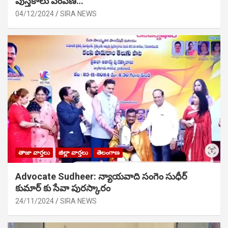
పుస్తకాలు పంపిణి…
04/12/2024
SIRA NEWS
తాజా వార్తలు
జిల్లా వార్తలు
తెలంగాణ
Advocate Sudheer: న్యాయవాది సంగెం సుధీర్
కుమార్ కు సేవా పురస్కారం
24/11/2024
SIRA NEWS