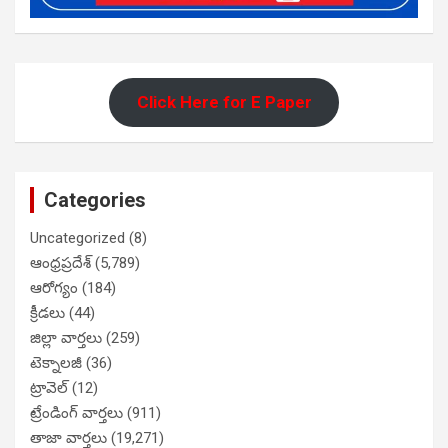
Click Here for E Paper
Categories
Uncategorized
(8)
ఆంధ్రప్రదేశ్
(5,789)
ఆరోగ్యం
(184)
క్రీడలు
(44)
జిల్లా వార్తలు
(259)
టెక్నాలజీ
(36)
ట్రావెల్
(12)
ట్రేండింగ్ వార్తలు
(911)
తాజా వార్తలు
(19,271)