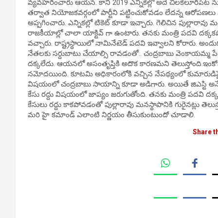
వ్యవహరించారు ఆయన. కానీ 2019 ఎన్నికల్లో అదే చిలకలూరిపేట ను
తర్వాత నియోజకవర్గంలో పార్టీని పట్టించుకోవడం లేదన్న ఆరోపణల
అప్పగించారు. ఎన్నికల్లో టికెట్ కూడా ఇచ్చారు. గెలిచిన పుల్లారావు
రాజకీయాల్లో చాలా యాక్టివ్ గా ఉంటారు. తనకు మంత్రి పదవి దక
వచ్చారు. రాష్ట్రస్థాయిలో నామినేటెడ్ పదవి ఇవ్వాలని కోరారు. అం
నేతలకు సర్దుబాటు చేయాల్సి రావడంతో.. చంద్రబాబు వెంకాయమ్మ ప
దక్కలేదు. ఆయనలో అసంతృప్తికి అదొక కారణమని తెలుస్తోంది.ఇంకోవై
నమోదయింది. కూటమి అధికారంలోకి వచ్చిన నేపథ్యంలో కుమారుడిపై జ
విషయంలో చంద్రబాబు సాయాన్ని కూడా అడిగారు. అయితే జిఎస్టి అనేద
కేసు రద్దు విషయంలో జాప్యం జరుగుతోంది. తనకు మంత్రి పదవి దక
కేసులు రద్దు కాకపోవడంతో పుల్లారావు మనస్థాపానికి గురైనట్లు తెలు
మరి హై కమాండ్ ఎలాంటి నిర్ణయం తీసుకుంటుందో చూడాలి.
Share t