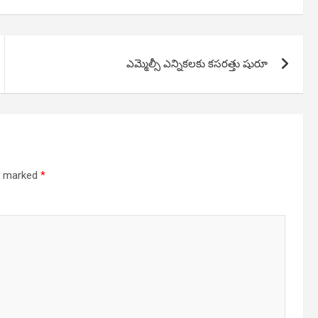
ఎమ్మెల్సీ ఎన్నికలకు కసరత్తు షురూ
re marked
*