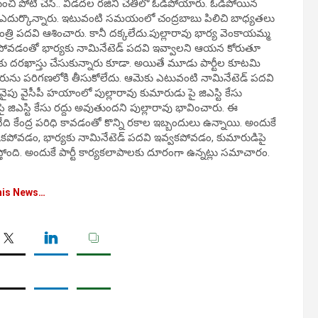
ంచి పోటీ చేసి.. విడదల రజిని చేతిలో ఓడిపోయారు. ఓడిపోయిన
ు ఎదుర్కొన్నారు. ఇటువంటి సమయంలో చంద్రబాబు పిలిచి బాధ్యతలు
 మంత్రి పదవి ఆశించారు. కానీ దక్కలేదు.పుల్లారావు భార్య వెంకాయమ్మ
్కకపోవడంతో భార్యకు నామినేటెడ్ పదవి ఇవ్వాలని ఆయన కోరుతూ
దుకు దరఖాస్తు చేసుకున్నారు కూడా. అయితే మూడు పార్టీల కూటమి
ేరును పరిగణలోకి తీసుకోలేదు. ఆమెకు ఎటువంటి నామినేటెడ్ పదవి
పు వైసీపీ హయాంలో పుల్లారావు కుమారుడు పై జిఎస్టి కేసు
ిఎస్టి కేసు రద్దు అవుతుందని పుల్లారావు భావించారు. ఈ
ి కేంద్ర పరిధి కావడంతో కొన్ని రకాల ఇబ్బందులు ఉన్నాయి. అందుకే
్కకపోవడం, భార్యకు నామినేటెడ్ పదవి ఇవ్వకపోవడం, కుమారుడిపై
స్తోంది. అందుకే పార్టీ కార్యకలాపాలకు దూరంగా ఉన్నట్లు సమాచారం.
his News…