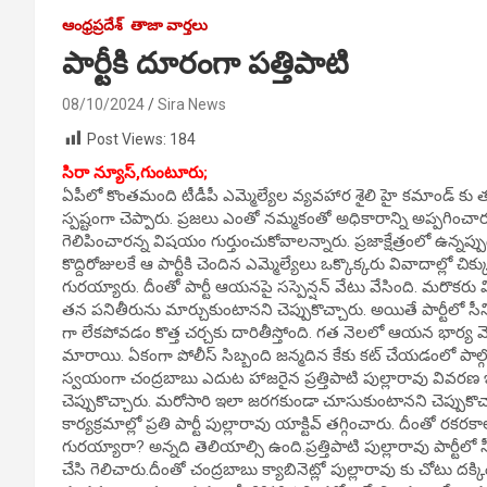
ఆంధ్రప్రదేశ్
తాజా వార్తలు
పార్టీకి దూరంగా పత్తిపాటి
08/10/2024
Sira News
Post Views:
184
సిరా న్యూస్,గుంటూరు;
ఏపీలో కొంతమంది టీడీపీ ఎమ్మెల్యేల వ్యవహార శైలి హై కమాండ్ కు 
స్పష్టంగా చెప్పారు. ప్రజలు ఎంతో నమ్మకంతో అధికారాన్ని అప్పగించారని.
గెలిపించారన్న విషయం గుర్తుంచుకోవాలన్నారు. ప్రజాక్షేత్రంలో ఉన్న
కొద్దిరోజులకే ఆ పార్టీకి చెందిన ఎమ్మెల్యేలు ఒక్కొక్కరు వివాదాల్లో 
గురయ్యారు. దీంతో పార్టీ ఆయనపై సస్పెన్షన్ వేటు వేసింది. మరొకరు
తన పనితీరును మార్చుకుంటానని చెప్పుకొచ్చారు. అయితే పార్టీలో సీనియర
గా లేకపోవడం కొత్త చర్చకు దారితీస్తోంది. గత నెలలో ఆయన భార్య
మారాయి. ఏకంగా పోలీస్ సిబ్బంది జన్మదిన కేకు కట్ చేయడంలో పాల్గొ
స్వయంగా చంద్రబాబు ఎదుట హాజరైన ప్రత్తిపాటి పుల్లారావు వివరణ
చెప్పుకొచ్చారు. మరోసారి ఇలా జరగకుండా చూసుకుంటానని చెప్పుకొచ్
కార్యక్రమాల్లో ప్రతి పార్టీ పుల్లారావు యాక్టివ్ తగ్గించారు. దీం
గురయ్యారా? అన్నది తెలియాల్సి ఉంది.ప్రత్తిపాటి పుల్లారావు పార్టీలో
చేసి గెలిచారు.దీంతో చంద్రబాబు క్యాబినెట్లో పుల్లారావు కు చోటు దక్క