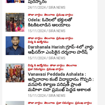
పురస్కారం
24/11/2024
SIRA NEWS
తాజా వార్తలు
తెలంగాణ
ప్రముఖ వార్తలు
Odela: ఓదెల‌లో భక్తులతో
కిటకిటలాడిన ఆల‌యాలు
15/11/2024
SIRA NEWS
తాజా వార్తలు
తెలంగాణ
ప్రముఖ వార్తలు
విద్య & ఉద్యోగము
Darshanala Harish:గ్రూప్-4లో వార్డు
ఆఫీసర్‌గా ఎంపికైన దర్శనాల హరీష్
15/11/2024
SIRA NEWS
విద్య & ఉద్యోగము
తాజా వార్తలు
తెలంగాణ
ప్రజా సమస్యలు
ప్రముఖ వార్తలు
Vanavasi Peddada Ashalata :
అన్నిదానాల కంటే విద్యాధానం గొప్పది :
వనవాసి కళ్యాణ పరిషత్ ప్రాంత
మహిళా సహ ప్రముఖ్ పెద్దడ ఆశాలత
15/11/2024
SIRA NEWS
తాజా వార్తలు
తెలంగాణ
ప్రజా సమస్యలు
ప్రముఖ వార్తలు