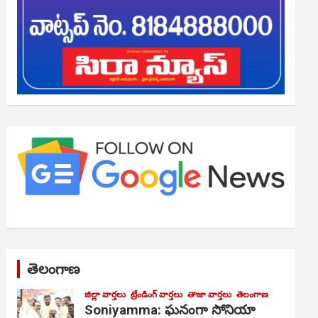
తెలంగాణ
జిల్లా వార్తలు
ట్రేండింగ్ వార్తలు
తాజా వార్తలు
తెలంగాణ
Soniyamma: ఘ‌నంగా సోనియా