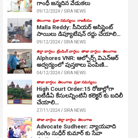
గాంధీ జ‌న్మ‌దిన వేడుక‌లు
09/12/2024
SIRA NEWS
తెలంగాణ
ప్రజా సమస్యలు
రాజకీయం
Malla Reddy: సీనియర్ అసిస్టెంట్
సాయిలు డిప్యూటేషన్ రద్దు చేయాలి…
09/12/2024
SIRA NEWS
జిల్లా వార్తలు
ట్రేండింగ్ వార్తలు
తాజా వార్తలు
తెలంగాణ
Alphores VNR: ఆల్ఫోర్స్ విఎన్ఆర్
అద్వర్యంలో పుస్తకాలు పంపిణి…
04/12/2024
SIRA NEWS
తాజా వార్తలు
తెలంగాణ
ప్రజా సమస్యలు
High Court Order:15 రోజుల్లోగా
ఐటీడీఏ కేసులన్నింటినీ కలెక్టర్ కు బదిలీ
చేయాలి…
27/11/2024
SIRA NEWS
తాజా వార్తలు
జిల్లా వార్తలు
తెలంగాణ
Advocate Sudheer: న్యాయవాది
సంగెం సుధీర్ కుమార్ కు సేవా