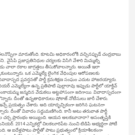
తలనొప్పిగా మారుతోంది. కూటమి అధికారంలోకి వచ్చినప్పుడే చంద్రబాబు
. వైసిపి ప్రజాప్రతినిధుల చర్యలకు విసిగి వేశారి మిమ్మల్ని
ప్పుడు చాలా రకాల జాగ్రత్తలు తీసుకోవాలన్నారు. అయితే ఇలా
చిక్కుకుంటున్నారు. ఒక ఎమ్మెల్యే లైంగిక వేధింపుల ఆరోపణలకు
 వివాదాస్పద ప్రవర్తనతో పార్టీ క్రమశిక్షణ సంఘం ఎదుట హాజరయ్యారు.
్ ఎమ్మెల్యేగా ఉన్న ప్రతిపాటి పుల్లారావు ఇప్పుడు పార్టీలో యాక్టివ్
 వెంకాయమ్మ జన్మదిన వేడుకలు అట్టహాసంగా జరిగాయి. వివాదాస్పదంగా
న్నారు. దీంతో ఉన్నతాధికారులు షోకాజ్ నోటీసులు జారీ చేశారు.
 ఇచ్చే ప్రయత్నం చేశారు. అది యాదృచ్ఛికంగా జరిగిన ఘటనగా
చారు. దీంతో వివాదం సద్దుమణిగింది. కానీ అటు తరువాత పార్టీ
తో రకరకాల చర్చ ప్రారంభం అయ్యింది. ఆయన అలకబూనారా? అసంతృప్తికి
 సీనియర్. 2014 ఎన్నికల్లో చిలకలూరిపేట నుంచి టిడిపి అభ్యర్థిగా పోటీ
ింది. ఆ ఐదేళ్లపాటు పార్టీతో పాటు ప్రభుత్వంలో క్రియాశీలకంగా