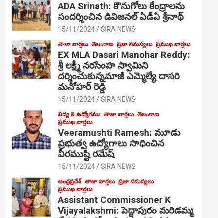
ADA Srinath: కొనుగోలు కేంద్రాల‌ను
సంద‌ర్శించిన డివిజనల్ ఏడీఏ శ్రీనాథ్
15/11/2024
SIRA NEWS
తాజా వార్తలు
తెలంగాణ
ప్రజా సమస్యలు
ప్రముఖ వార్తలు
EX MLA Dasari Manohar Reddy:
శ్రీ లక్ష్మీ నరసింహ స్వామిని
దర్శించుకున్నమాజీ ఎమ్మెల్యే దాసరి
మనోహర్ రెడ్డి
15/11/2024
SIRA NEWS
విద్య & ఉద్యోగము
తాజా వార్తలు
తెలంగాణ
ప్రముఖ వార్తలు
Veeramushti Ramesh: మూడు
ప్రభుత్వ ఉద్యోగాలు సాధించిన
వీరముష్టి రమేష్
15/11/2024
SIRA NEWS
ఆంధ్రప్రదేశ్
తాజా వార్తలు
ప్రజా సమస్యలు
ప్రముఖ వార్తలు
Assistant Commissioner K
Vijayalakshmi: పెద్దాపురం మరిడమ్మ