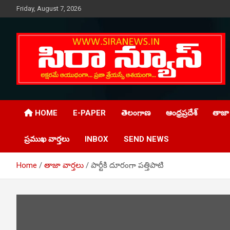
Skip
Friday, August 7, 2026
to
content
Telugu Online News Daily
SIRA NEWS
HOME
E-PAPER
తెలంగాణ
ఆంధ్రప్రదేశ్
తాజా 
ప్రముఖ వార్తలు
INBOX
SEND NEWS
Home
తాజా వార్తలు
పార్టీకి దూరంగా పత్తిపాటి