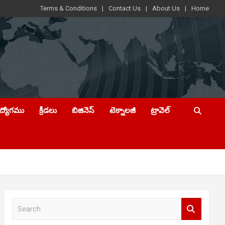
Terms & Conditions
Contact Us
About Us
Home
ఉద్యోగము
క్రీడలు
బిజినెస్
టెక్నాలజీ
ట్రావెల్
S
e
a