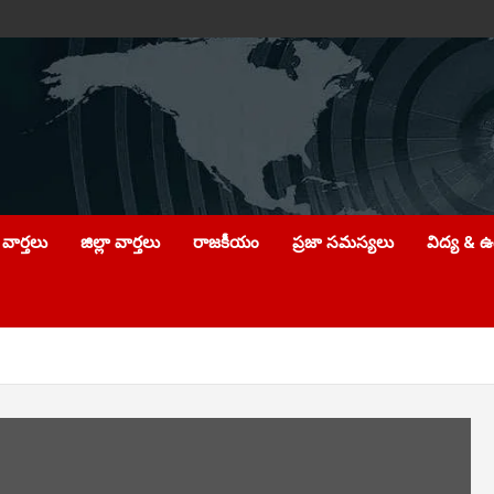
వార్తలు
జిల్లా వార్తలు
రాజకీయం
ప్రజా సమస్యలు
విద్య & 