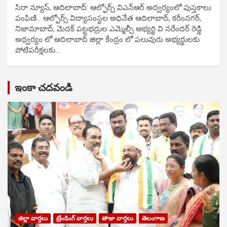
సిరా న్యూస్, ఆదిలాబాద్: ఆల్ఫోర్స్ విఎన్ఆర్ అద్వర్యంలో పుస్తకాలు
పంపిణి… ఆల్ఫోర్స్ విద్యాసంస్థల అధినేత ఆదిలాబాద్, కరీంనగర్,
నిజామాబాద్, మెదక్ పట్టభద్రుల ఎమ్మెల్సీ అభ్యర్థి వి నరేందర్ రెడ్డి
అధ్వర్యం లో ఆదిలాబాద్ జిల్లా కేంద్రం లో పలువురు అభ్యర్థులకు
పోటిప‌రీక్ష‌ల‌కు…
ఇంకా చదవండి
జిల్లా వార్తలు
ట్రేండింగ్ వార్తలు
తాజా వార్తలు
తెలంగాణ