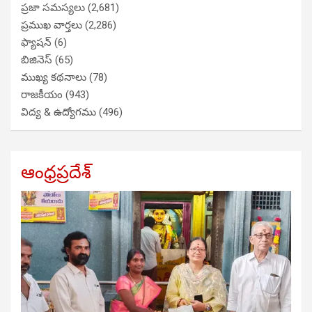
ప్రజా సమస్యలు
(2,681)
ప్రముఖ వార్తలు
(2,286)
ఫ్యాషన్
(6)
బిజినెస్
(65)
ముఖ్య కథనాలు
(78)
రాజకీయం
(943)
విద్య & ఉద్యోగము
(496)
ఆంధ్రప్రదేశ్