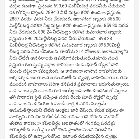
మట్టం ఉండగా, ప్రస్తుతం 693.60 మిల్లీమీటర్ల వరదనీరు చేరుకుంది..‌
ఇక గోగర్భం డ్యాంకు 2894’0 నీటి మట్టం కలిగి ఉండగా, ప్రస్తుతం
2887 వరకూ వరద నీరు చేరుకుంది. ఆకాశగంగ డ్యాంకు 865.00
మిల్లీమీటర్ల వరకూ నీట్టమట్టం కలిగి ఉండగా ప్రస్తుతం 859.80 వరద
నీరు చేరుకుంది. 898.24 నీటిమట్టం కలిగిన కుమారధార డ్యాంకు
ప్రస్తుతం 896.20‌మిల్లీ‌లీటర్ల వరద నీరు చేరుకుంది.. 898.28
మిల్లీ‌‌లీటర్ల నీటిమట్టం కలిగిన పసుపుధార డ్యాంకు 895.90‌మిల్లీ
లీటర్ల వరద నీరు చేరుకుంది. రాబోయే 214 రోజులకు జలాశయాల్లోని
నీరు టీటీడీ అవసరాలకు ఉపయోగపడుతుంది.తుఫాను వలన
ప్రస్తుతం కురుస్తున్న వర్షాల కారణంగా రెండు ఘాట్ రోడ్లలో పొగ
మంచు దట్టంగా కమ్ముకుంది. ఆ కారణంగా వాహన రాకపోకులకు
అక్కడక్కడ అంతరాయం కలుగుతోంది. ద్విచక్ర వాహనదారులు తమ
ముందున వాహనాలు సరిగా కనపడక ప్రమాదాలు జరుగుతున్నాయి.
వాహనాలు ప్రమాదాలకు గురి అయ్యే అవకాశం ఉండటంతో వర్షాలు
తగ్గి సాధారణ స్థితి వచ్చేంత వరకు రెండు ఘాట్ రోడ్లలో ద్విచక్ర
వాహనాలను ఉదయం 6 నుండి రాత్రి 8 వరకు మాత్రమే
అనుమతిస్తాంమని టిటిడి ఆంక్షలు జారీ చేసింది. కనుక భక్తులు ఈ
మార్పును గమనించి టిటిడికి సహకరించారని కోరింది. మిచౌంగ్
తుఫాన్ కారణంగా కపిలతీర్థం జలపాతంలో గంగమ్మ పరవళ్లు
తొక్కుతోంది. భారీ స్థాయిలో కొండ ప్రాంతం నుంచి వరదనీరు
కపిలతీర్థంలో ఉప్పొంగుతోంది. ఇలాంటి రమణీయమైన దృశ్యం