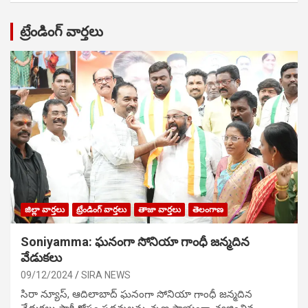
ట్రేండింగ్ వార్తలు
జిల్లా వార్తలు
ట్రేండింగ్ వార్తలు
తాజా వార్తలు
తెలంగాణ
Soniyamma: ఘ‌నంగా సోనియా గాంధీ జ‌న్మ‌దిన
వేడుక‌లు
09/12/2024
SIRA NEWS
సిరా న్యూస్, ఆదిలాబాద్ ఘ‌నంగా సోనియా గాంధీ జ‌న్మ‌దిన