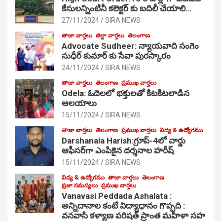
కేసులన్నింటినీ కలెక్టర్ కు బదిలీ చేయాలి…
27/11/2024
SIRA NEWS
తాజా వార్తలు
జిల్లా వార్తలు
తెలంగాణ
Advocate Sudheer: న్యాయవాది సంగెం
సుధీర్ కుమార్ కు సేవా పురస్కారం
24/11/2024
SIRA NEWS
తాజా వార్తలు
తెలంగాణ
ప్రముఖ వార్తలు
Odela: ఓదెల‌లో భక్తులతో కిటకిటలాడిన
ఆల‌యాలు
15/11/2024
SIRA NEWS
తాజా వార్తలు
తెలంగాణ
ప్రముఖ వార్తలు
విద్య & ఉద్యోగము
Darshanala Harish:గ్రూప్-4లో వార్డు
ఆఫీసర్‌గా ఎంపికైన దర్శనాల హరీష్
15/11/2024
SIRA NEWS
విద్య & ఉద్యోగము
తాజా వార్తలు
తెలంగాణ
ప్రజా సమస్యలు
ప్రముఖ వార్తలు
Vanavasi Peddada Ashalata :
అన్నిదానాల కంటే విద్యాధానం గొప్పది :
వనవాసి కళ్యాణ పరిషత్ ప్రాంత మహిళా సహ