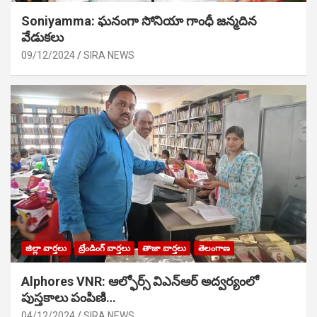
Soniyamma: ఘ‌నంగా సోనియా గాంధీ జ‌న్మ‌దిన
వేడుక‌లు
09/12/2024
SIRA NEWS
జిల్లా వార్తలు
ట్రేండింగ్ వార్తలు
తాజా వార్తలు
తెలంగాణ
Alphores VNR: ఆల్ఫోర్స్ విఎన్ఆర్ అద్వర్యంలో
పుస్తకాలు పంపిణి…
04/12/2024
SIRA NEWS