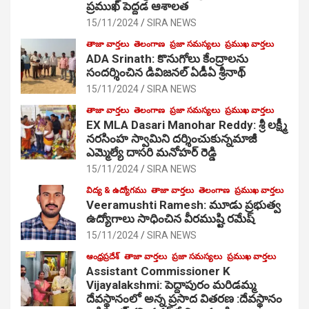
ప్రముఖ్ పెద్దడ ఆశాలత
15/11/2024
SIRA NEWS
తాజా వార్తలు
తెలంగాణ
ప్రజా సమస్యలు
ప్రముఖ వార్తలు
ADA Srinath: కొనుగోలు కేంద్రాల‌ను
సంద‌ర్శించిన డివిజనల్ ఏడీఏ శ్రీనాథ్
15/11/2024
SIRA NEWS
తాజా వార్తలు
తెలంగాణ
ప్రజా సమస్యలు
ప్రముఖ వార్తలు
EX MLA Dasari Manohar Reddy: శ్రీ లక్ష్మీ
నరసింహ స్వామిని దర్శించుకున్నమాజీ
ఎమ్మెల్యే దాసరి మనోహర్ రెడ్డి
15/11/2024
SIRA NEWS
విద్య & ఉద్యోగము
తాజా వార్తలు
తెలంగాణ
ప్రముఖ వార్తలు
Veeramushti Ramesh: మూడు ప్రభుత్వ
ఉద్యోగాలు సాధించిన వీరముష్టి రమేష్
15/11/2024
SIRA NEWS
ఆంధ్రప్రదేశ్
తాజా వార్తలు
ప్రజా సమస్యలు
ప్రముఖ వార్తలు
Assistant Commissioner K
Vijayalakshmi: పెద్దాపురం మరిడమ్మ
దేవస్థానంలో అన్న ప్రసాద వితరణ :దేవస్థానం