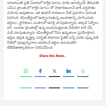
చూడాలంటే ప్రతి ఏడాదిలో కార్తీక మాసం వరకు ఆగాల్సిందే. తిరుపతి
సమీప ప్రాంతంలో కార్తీక మాసం లో సాధారణంగానే భారీ వర్షపాతం
నమోదు అవుతాయి. ఇక తుఫాన్ కారణంగా నీటి ప్రవాహం మరింత
పెరిగింది. కపిలతీర్థంలో ఉప్పొంగుతున్న జలపాతాన్ని చూసేందుకు
భక్తులు., స్థానికులు ఎంతగానో ఆసక్తి చూపుతున్నారు. అక్కడి సెల్ఫీలు
దిగి., బయట ప్రాంతాల్లో ఉన్న బంధుమిత్రులకు వీడియో కాల్ చేసి
మరీ చూపుతున్నారు. కపిలతీర్థంలో నీరు ఉధృతంగా ప్రవహిస్తోంది.
భక్తుల భద్రత దృష్ట్యా, పరిస్థితి సాధారణ స్థితికి వచ్చే వరకు పుష్కరిణి
నీటిలో పుణ్యస్నానాలు ఆచరించే భక్తుల అనుమతిని
టీటీడీతాత్కాలికంగా నిలిపివేసింది.
Share this News…