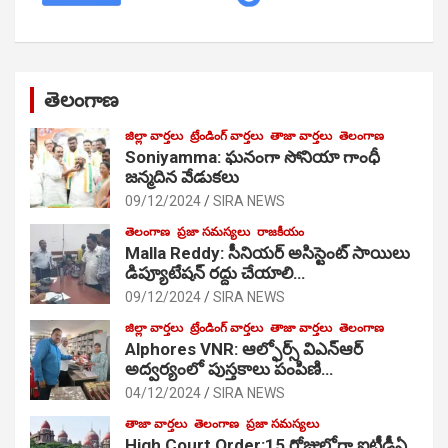
తెలంగాణ
జిల్లా వార్తలు
ట్రేండింగ్ వార్తలు
తాజా వార్తలు
తెలంగాణ
Soniyamma: ఘ‌నంగా సోనియా గాంధీ
జ‌న్మ‌దిన వేడుక‌లు
09/12/2024
SIRA NEWS
తెలంగాణ
ప్రజా సమస్యలు
రాజకీయం
Malla Reddy: సీనియర్ అసిస్టెంట్ సాయిలు
డిప్యూటేషన్ రద్దు చేయాలి…
09/12/2024
SIRA NEWS
జిల్లా వార్తలు
ట్రేండింగ్ వార్తలు
తాజా వార్తలు
తెలంగాణ
Alphores VNR: ఆల్ఫోర్స్ విఎన్ఆర్
అద్వర్యంలో పుస్తకాలు పంపిణి…
04/12/2024
SIRA NEWS
తాజా వార్తలు
తెలంగాణ
ప్రజా సమస్యలు
High Court Order:15 రోజుల్లోగా ఐటీడీఏ