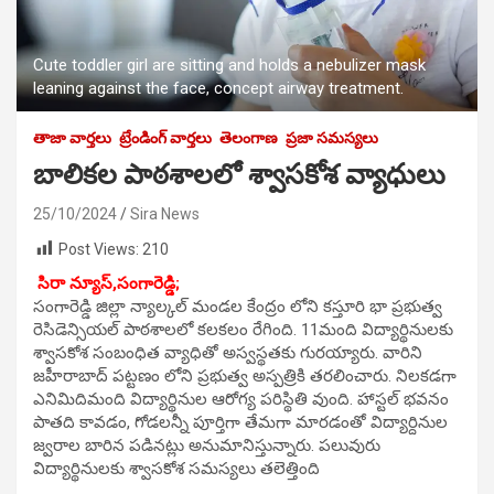
Cute toddler girl are sitting and holds a nebulizer mask
leaning against the face, concept airway treatment.
తాజా వార్తలు
ట్రేండింగ్ వార్తలు
తెలంగాణ
ప్రజా సమస్యలు
బాలికల పాఠశాలలో శ్వాసకోశ వ్యాధులు
25/10/2024
Sira News
Post Views:
210
సిరా న్యూస్,సంగారెడ్డి;
సంగారెడ్డి జిల్లా న్యాల్కల్ మండల కేంద్రం లోని కస్తూరి భా ప్రభుత్వ
రెసిడెన్సియల్ పాఠశాలలో కలకలం రేగింది. 11మంది విద్యార్థినులకు
శ్వాసకోశ సంబంధిత వ్యాధితో అస్వస్థతకు గురయ్యారు. వారిని
జహీరాబాద్ పట్టణం లోని ప్రభుత్వ అస్పత్రికి తరలించారు. నిలకడగా
ఎనిమిదిమంది విద్యార్థినుల ఆరోగ్య పరిస్థితి వుంది. హాస్టల్ భవనం
పాతది కావడం, గోడలన్నీ పూర్తిగా తేమగా మారడంతో విద్యార్దినుల
జ్వరాల బారిన పడినట్లు అనుమానిస్తున్నారు. పలువురు
విద్యార్థినులకు శ్వాసకోశ సమస్యలు తలెత్తింది