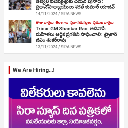
ఉజ్వల భవిష్యత్తుకు చదువే పునాది :
ప్రధానోపాధ్యాయులు శరత్ కుమార్ యాదవ్
14/11/2024
SIRA NEWS
తాజా వార్తలు
తెలంగాణ
ప్రజా సమస్యలు
ప్రముఖ వార్తలు
Tricar GM Shankar Rao: ఆదివాసీ
మహిళలు ఆర్థిక ప్రగతిని సాధించాలి: ట్రైకార్
జీఎం శంకర్‌రావు
13/11/2024
SIRA NEWS
We Are Hiring…!