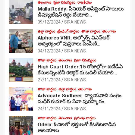
తెలంగాణ
ప్రజా సమస్యలు
రాజకీయం
Malla Reddy: సీనియర్ అసిస్టెంట్ సాయిలు
డిప్యూటేషన్ రద్దు చేయాలి…
09/12/2024
SIRA NEWS
జిల్లా వార్తలు
ట్రేండింగ్ వార్తలు
తాజా వార్తలు
తెలంగాణ
Alphores VNR: ఆల్ఫోర్స్ విఎన్ఆర్
అద్వర్యంలో పుస్తకాలు పంపిణి…
04/12/2024
SIRA NEWS
తాజా వార్తలు
తెలంగాణ
ప్రజా సమస్యలు
High Court Order:15 రోజుల్లోగా ఐటీడీఏ
కేసులన్నింటినీ కలెక్టర్ కు బదిలీ చేయాలి…
27/11/2024
SIRA NEWS
తాజా వార్తలు
జిల్లా వార్తలు
తెలంగాణ
Advocate Sudheer: న్యాయవాది సంగెం
సుధీర్ కుమార్ కు సేవా పురస్కారం
24/11/2024
SIRA NEWS
తాజా వార్తలు
తెలంగాణ
ప్రముఖ వార్తలు
Odela: ఓదెల‌లో భక్తులతో కిటకిటలాడిన
ఆల‌యాలు