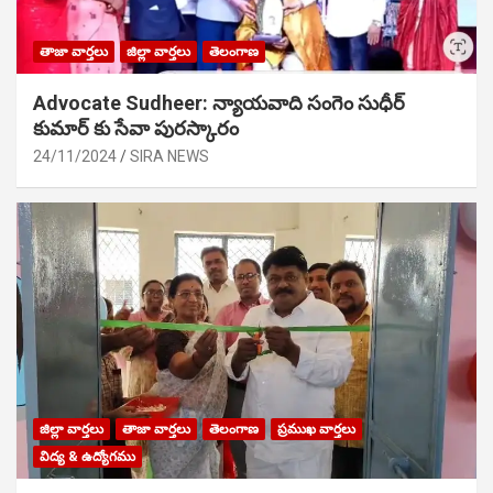
తాజా వార్తలు
జిల్లా వార్తలు
తెలంగాణ
Advocate Sudheer: న్యాయవాది సంగెం సుధీర్
కుమార్ కు సేవా పురస్కారం
24/11/2024
SIRA NEWS
జిల్లా వార్తలు
తాజా వార్తలు
తెలంగాణ
ప్రముఖ వార్తలు
విద్య & ఉద్యోగము