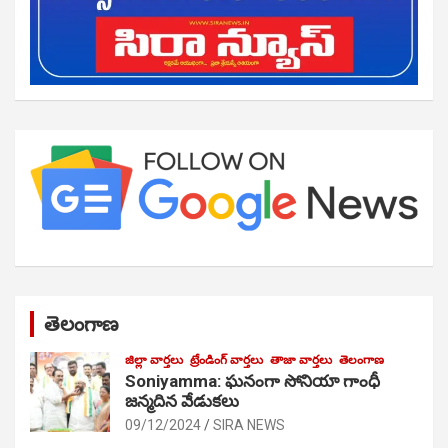
తెలంగాణ
జిల్లా వార్తలు
ట్రేండింగ్ వార్తలు
తాజా వార్తలు
తెలంగాణ
Soniyamma: ఘ‌నంగా సోనియా గాంధీ
జ‌న్మ‌దిన వేడుక‌లు
09/12/2024
SIRA NEWS