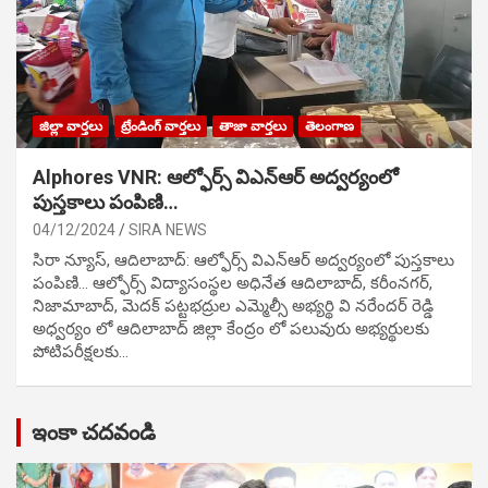
జిల్లా వార్తలు
ట్రేండింగ్ వార్తలు
తాజా వార్తలు
తెలంగాణ
Alphores VNR: ఆల్ఫోర్స్ విఎన్ఆర్ అద్వర్యంలో
పుస్తకాలు పంపిణి…
04/12/2024
SIRA NEWS
సిరా న్యూస్, ఆదిలాబాద్: ఆల్ఫోర్స్ విఎన్ఆర్ అద్వర్యంలో పుస్తకాలు
పంపిణి… ఆల్ఫోర్స్ విద్యాసంస్థల అధినేత ఆదిలాబాద్, కరీంనగర్,
నిజామాబాద్, మెదక్ పట్టభద్రుల ఎమ్మెల్సీ అభ్యర్థి వి నరేందర్ రెడ్డి
అధ్వర్యం లో ఆదిలాబాద్ జిల్లా కేంద్రం లో పలువురు అభ్యర్థులకు
పోటిప‌రీక్ష‌ల‌కు…
ఇంకా చదవండి