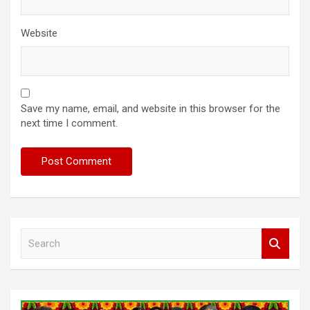
Website
Save my name, email, and website in this browser for the
next time I comment.
S
e
a
r
c
h