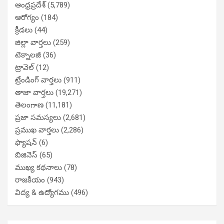
ఆంధ్రప్రదేశ్
(5,789)
ఆరోగ్యం
(184)
క్రీడలు
(44)
జిల్లా వార్తలు
(259)
టెక్నాలజీ
(36)
ట్రావెల్
(12)
ట్రేండింగ్ వార్తలు
(911)
తాజా వార్తలు
(19,271)
తెలంగాణ
(11,181)
ప్రజా సమస్యలు
(2,681)
ప్రముఖ వార్తలు
(2,286)
ఫ్యాషన్
(6)
బిజినెస్
(65)
ముఖ్య కథనాలు
(78)
రాజకీయం
(943)
విద్య & ఉద్యోగము
(496)