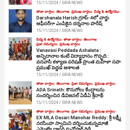
15/11/2024
SIRA NEWS
తాజా వార్తలు
తెలంగాణ
ప్రముఖ వార్తలు
విద్య & ఉద్యోగము
Darshanala Harish:గ్రూప్-4లో వార్డు
ఆఫీసర్‌గా ఎంపికైన దర్శనాల హరీష్
15/11/2024
SIRA NEWS
విద్య & ఉద్యోగము
తాజా వార్తలు
తెలంగాణ
ప్రజా సమస్యలు
ప్రముఖ వార్తలు
Vanavasi Peddada Ashalata :
అన్నిదానాల కంటే విద్యాధానం గొప్పది :
వనవాసి కళ్యాణ పరిషత్ ప్రాంత మహిళా సహ
ప్రముఖ్ పెద్దడ ఆశాలత
15/11/2024
SIRA NEWS
తాజా వార్తలు
తెలంగాణ
ప్రజా సమస్యలు
ప్రముఖ వార్తలు
ADA Srinath: కొనుగోలు కేంద్రాల‌ను
సంద‌ర్శించిన డివిజనల్ ఏడీఏ శ్రీనాథ్
15/11/2024
SIRA NEWS
తాజా వార్తలు
తెలంగాణ
ప్రజా సమస్యలు
ప్రముఖ వార్తలు
EX MLA Dasari Manohar Reddy: శ్రీ లక్ష్మీ
నరసింహ స్వామిని దర్శించుకున్నమాజీ
ఎమ్మెల్యే దాసరి మనోహర్ రెడ్డి