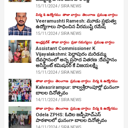
15/11/2024
SIRA NEWS
విద్య & ఉద్యోగము
తాజా వార్తలు
తెలంగాణ
ప్రముఖ వార్తలు
Veeramushti Ramesh: మూడు ప్రభుత్వ
ఉద్యోగాలు సాధించిన వీరముష్టి రమేష్
15/11/2024
SIRA NEWS
ఆంధ్రప్రదేశ్
తాజా వార్తలు
ప్రజా సమస్యలు
ప్రముఖ వార్తలు
Assistant Commissioner K
Vijayalakshmi: పెద్దాపురం మరిడమ్మ
దేవస్థానంలో అన్న ప్రసాద వితరణ :దేవస్థానం
అసిస్టెంట్ కమిషనర్ కే విజయలక్ష్మి
15/11/2024
SIRA NEWS
తాజా వార్తలు
తెలంగాణ
ప్రముఖ వార్తలు
విద్య & ఉద్యోగము
Kalvasrirampur: కాల్వశ్రీరాంపూర్లో ఘనంగా
బాలల దినోత్సవం
14/11/2024
SIRA NEWS
తాజా వార్తలు
తెలంగాణ
ప్రముఖ వార్తలు
విద్య & ఉద్యోగము
Odela ZPHS: ఓదెల జ‌డ్పీహెచ్ఎస్
పాఠ‌శాల‌లో ఘనంగా బాలల దినోత్సవం
14/11/2024
SIRA NEWS