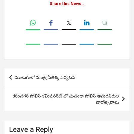
Share this News…
Post
ములుగులో మంత్రి సీతక్క పర్యటన
navigation
కరీంనగర్ పోలీస్ కమీషనరేట్ లో ఘనంగా పోలీస్ అమరవీరుల
వారోత్సవాలు
Leave a Reply