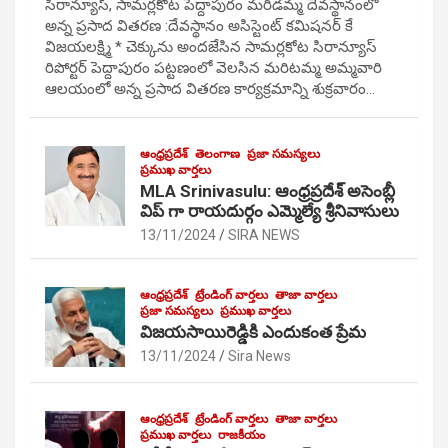
సిరాన్యూస్, సామర్లకోట పెద్దాపురం మరిడమ్మ దేవస్థానంలో
అన్న ప్రసాద వితరణ :దేవస్థానం అసిస్టెంట్ కమిషనర్ కే
విజయలక్ష్మి * చెక్కును అందజేసిన సామర్లకోట సిరాన్యూస్
రిపోర్టర్ పెద్దాపురం పట్టణంలో వెలసిన మరిటమ్మ అమ్మవారి
ఆలయంలో అన్న ప్రసాద వితరణ కార్యక్రమాన్ని శుక్రవారం…
ఆంధ్రప్రదేశ్
తెలంగాణ
ప్రజా సమస్యలు
ప్రముఖ వార్తలు
MLA Srinivasulu: ఆంధ్రప్రదేశ్ అసెంబ్లీ
విప్ గా రాయదుర్గం ఎమ్మెల్యే శ్రీనివాసులు
13/11/2024
SIRA NEWS
ఆంధ్రప్రదేశ్
ట్రేండింగ్ వార్తలు
తాజా వార్తలు
ప్రజా సమస్యలు
ప్రముఖ వార్తలు
విజయసాయిరెడ్డికి ఎందుకంత ప్రేమ
13/11/2024
Sira News
ఆంధ్రప్రదేశ్
ట్రేండింగ్ వార్తలు
తాజా వార్తలు
ప్రముఖ వార్తలు
రాజకీయం