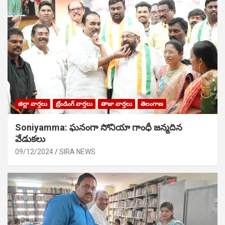
జిల్లా వార్తలు
ట్రేండింగ్ వార్తలు
తాజా వార్తలు
తెలంగాణ
Soniyamma: ఘ‌నంగా సోనియా గాంధీ జ‌న్మ‌దిన
వేడుక‌లు
09/12/2024
SIRA NEWS