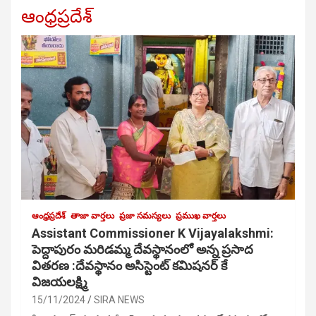
ఆంధ్రప్రదేశ్
ఆంధ్రప్రదేశ్
తాజా వార్తలు
ప్రజా సమస్యలు
ప్రముఖ వార్తలు
Assistant Commissioner K Vijayalakshmi:
పెద్దాపురం మరిడమ్మ దేవస్థానంలో అన్న ప్రసాద
వితరణ :దేవస్థానం అసిస్టెంట్ కమిషనర్ కే
విజయలక్ష్మి
15/11/2024
SIRA NEWS