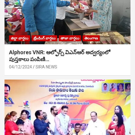
జిల్లా వార్తలు
ట్రేండింగ్ వార్తలు
తాజా వార్తలు
తెలంగాణ
Alphores VNR: ఆల్ఫోర్స్ విఎన్ఆర్ అద్వర్యంలో
పుస్తకాలు పంపిణి…
04/12/2024
SIRA NEWS