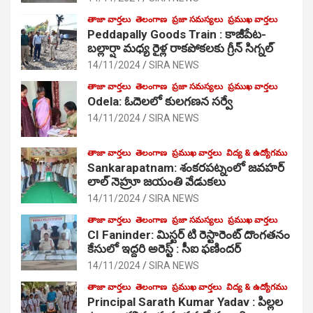
తాజా వార్తలు
తెలంగాణ
ప్రజా సమస్యలు
ప్రముఖ వార్తలు
Peddapally Goods Train : కాజీపేట-
బల్లార్షా మధ్య రైళ్ల రాకపోకలకు గ్రీన్ సిగ్నల్
14/11/2024
SIRA NEWS
తాజా వార్తలు
తెలంగాణ
ప్రజా సమస్యలు
ప్రముఖ వార్తలు
Odela: ఓదెలలో కులగణన సర్వే
14/11/2024
SIRA NEWS
తాజా వార్తలు
తెలంగాణ
ప్రముఖ వార్తలు
విద్య & ఉద్యోగము
Sankarapatnam: శంకరపట్నంలో జవహర్
లాల్ నెహ్రూ జయంతి వేడుకలు
14/11/2024
SIRA NEWS
తాజా వార్తలు
తెలంగాణ
ప్రజా సమస్యలు
ప్రముఖ వార్తలు
CI Faninder: మిస్టర్ టి రెస్టారెంట్ దొంగతనం
కేసులో ఇద్దరి అరెస్ట్ : సీఐ ఫణిందర్
14/11/2024
SIRA NEWS
తాజా వార్తలు
తెలంగాణ
ప్రముఖ వార్తలు
విద్య & ఉద్యోగము
Principal Sarath Kumar Yadav : పిల్లల