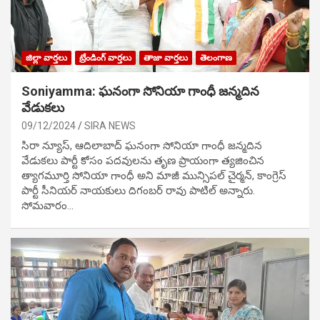
జిల్లా వార్తలు
ట్రేండింగ్ వార్తలు
తాజా వార్తలు
తెలంగాణ
Soniyamma: ఘ‌నంగా సోనియా గాంధీ జ‌న్మ‌దిన
వేడుక‌లు
09/12/2024
SIRA NEWS
సిరా న్యూస్, ఆదిలాబాద్ ఘ‌నంగా సోనియా గాంధీ జ‌న్మ‌దిన
వేడుక‌లు పార్టీ కోసం ప‌ద‌వుల‌ను తృణ ప్రాయంగా త్య‌జించిన
త్యాగమూర్తి సోనియా గాంధీ అని మాజీ మున్సిప‌ల్ చైర్మ‌న్, కాంగ్రెస్
పార్టీ సీనియ‌ర్ నాయ‌కులు దిగంబ‌ర్ రావు పాటిల్ అన్నారు.
సోమవారం…