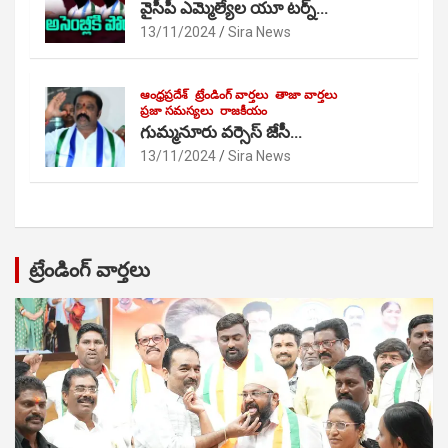
వైసీపీ ఎమ్మెల్యేల యూ టర్న్…
13/11/2024
Sira News
ఆంధ్రప్రదేశ్
ట్రేండింగ్ వార్తలు
తాజా వార్తలు
ప్రజా సమస్యలు
రాజకీయం
గుమ్మనూరు వర్సెస్ జేసీ…
13/11/2024
Sira News
ట్రేండింగ్ వార్తలు