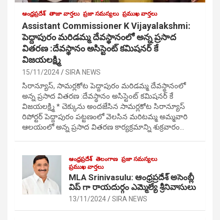
ఆంధ్రప్రదేశ్
తాజా వార్తలు
ప్రజా సమస్యలు
ప్రముఖ వార్తలు
Assistant Commissioner K Vijayalakshmi:
పెద్దాపురం మరిడమ్మ దేవస్థానంలో అన్న ప్రసాద
వితరణ :దేవస్థానం అసిస్టెంట్ కమిషనర్ కే
విజయలక్ష్మి
15/11/2024
SIRA NEWS
సిరాన్యూస్, సామర్లకోట పెద్దాపురం మరిడమ్మ దేవస్థానంలో
అన్న ప్రసాద వితరణ :దేవస్థానం అసిస్టెంట్ కమిషనర్ కే
విజయలక్ష్మి * చెక్కును అందజేసిన సామర్లకోట సిరాన్యూస్
రిపోర్టర్ పెద్దాపురం పట్టణంలో వెలసిన మరిటమ్మ అమ్మవారి
ఆలయంలో అన్న ప్రసాద వితరణ కార్యక్రమాన్ని శుక్రవారం…
ఆంధ్రప్రదేశ్
తెలంగాణ
ప్రజా సమస్యలు
ప్రముఖ వార్తలు
MLA Srinivasulu: ఆంధ్రప్రదేశ్ అసెంబ్లీ
విప్ గా రాయదుర్గం ఎమ్మెల్యే శ్రీనివాసులు
13/11/2024
SIRA NEWS