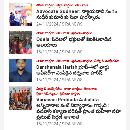
తాజా వార్తలు
జిల్లా వార్తలు
తెలంగాణ
Advocate Sudheer: న్యాయవాది సంగెం
సుధీర్ కుమార్ కు సేవా పురస్కారం
24/11/2024
SIRA NEWS
తాజా వార్తలు
తెలంగాణ
ప్రముఖ వార్తలు
Odela: ఓదెల‌లో భక్తులతో కిటకిటలాడిన
ఆల‌యాలు
15/11/2024
SIRA NEWS
తాజా వార్తలు
తెలంగాణ
ప్రముఖ వార్తలు
విద్య & ఉద్యోగము
Darshanala Harish:గ్రూప్-4లో వార్డు
ఆఫీసర్‌గా ఎంపికైన దర్శనాల హరీష్
15/11/2024
SIRA NEWS
విద్య & ఉద్యోగము
తాజా వార్తలు
తెలంగాణ
ప్రజా సమస్యలు
ప్రముఖ వార్తలు
Vanavasi Peddada Ashalata :
అన్నిదానాల కంటే విద్యాధానం గొప్పది :
వనవాసి కళ్యాణ పరిషత్ ప్రాంత మహిళా సహ
ప్రముఖ్ పెద్దడ ఆశాలత
15/11/2024
SIRA NEWS