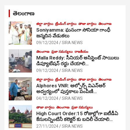
తెలంగాణ
జిల్లా వార్తలు
ట్రేండింగ్ వార్తలు
తాజా వార్తలు
తెలంగాణ
Soniyamma: ఘ‌నంగా సోనియా గాంధీ
జ‌న్మ‌దిన వేడుక‌లు
09/12/2024
SIRA NEWS
తెలంగాణ
ప్రజా సమస్యలు
రాజకీయం
Malla Reddy: సీనియర్ అసిస్టెంట్ సాయిలు
డిప్యూటేషన్ రద్దు చేయాలి…
09/12/2024
SIRA NEWS
జిల్లా వార్తలు
ట్రేండింగ్ వార్తలు
తాజా వార్తలు
తెలంగాణ
Alphores VNR: ఆల్ఫోర్స్ విఎన్ఆర్
అద్వర్యంలో పుస్తకాలు పంపిణి…
04/12/2024
SIRA NEWS
తాజా వార్తలు
తెలంగాణ
ప్రజా సమస్యలు
High Court Order:15 రోజుల్లోగా ఐటీడీఏ
కేసులన్నింటినీ కలెక్టర్ కు బదిలీ చేయాలి…
27/11/2024
SIRA NEWS