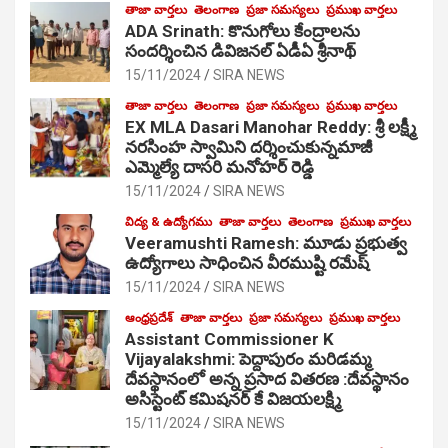
తాజా వార్తలు
తెలంగాణ
ప్రజా సమస్యలు
ప్రముఖ వార్తలు
ADA Srinath: కొనుగోలు కేంద్రాల‌ను
సంద‌ర్శించిన డివిజనల్ ఏడీఏ శ్రీనాథ్
15/11/2024
SIRA NEWS
తాజా వార్తలు
తెలంగాణ
ప్రజా సమస్యలు
ప్రముఖ వార్తలు
EX MLA Dasari Manohar Reddy: శ్రీ లక్ష్మీ
నరసింహ స్వామిని దర్శించుకున్నమాజీ
ఎమ్మెల్యే దాసరి మనోహర్ రెడ్డి
15/11/2024
SIRA NEWS
విద్య & ఉద్యోగము
తాజా వార్తలు
తెలంగాణ
ప్రముఖ వార్తలు
Veeramushti Ramesh: మూడు ప్రభుత్వ
ఉద్యోగాలు సాధించిన వీరముష్టి రమేష్
15/11/2024
SIRA NEWS
ఆంధ్రప్రదేశ్
తాజా వార్తలు
ప్రజా సమస్యలు
ప్రముఖ వార్తలు
Assistant Commissioner K
Vijayalakshmi: పెద్దాపురం మరిడమ్మ
దేవస్థానంలో అన్న ప్రసాద వితరణ :దేవస్థానం
అసిస్టెంట్ కమిషనర్ కే విజయలక్ష్మి
15/11/2024
SIRA NEWS