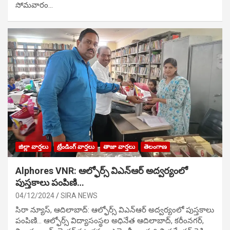
సోమవారం…
జిల్లా వార్తలు
ట్రేండింగ్ వార్తలు
తాజా వార్తలు
తెలంగాణ
Alphores VNR: ఆల్ఫోర్స్ విఎన్ఆర్ అద్వర్యంలో
పుస్తకాలు పంపిణి…
04/12/2024
SIRA NEWS
సిరా న్యూస్, ఆదిలాబాద్: ఆల్ఫోర్స్ విఎన్ఆర్ అద్వర్యంలో పుస్తకాలు
పంపిణి… ఆల్ఫోర్స్ విద్యాసంస్థల అధినేత ఆదిలాబాద్, కరీంనగర్,