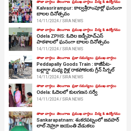
తాజా వార్తలు
తెలంగాణ
ప్రముఖ వార్తలు
విద్య & ఉద్యోగము
Kalvasrirampur: కాల్వశ్రీరాంపూర్లో ఘనంగా
బాలల దినోత్సవం
14/11/2024
SIRA NEWS
తాజా వార్తలు
తెలంగాణ
ప్రముఖ వార్తలు
విద్య & ఉద్యోగము
Odela ZPHS: ఓదెల జ‌డ్పీహెచ్ఎస్
పాఠ‌శాల‌లో ఘనంగా బాలల దినోత్సవం
14/11/2024
SIRA NEWS
తాజా వార్తలు
తెలంగాణ
ప్రజా సమస్యలు
ప్రముఖ వార్తలు
Peddapally Goods Train : కాజీపేట-
బల్లార్షా మధ్య రైళ్ల రాకపోకలకు గ్రీన్ సిగ్నల్
14/11/2024
SIRA NEWS
తాజా వార్తలు
తెలంగాణ
ప్రజా సమస్యలు
ప్రముఖ వార్తలు
Odela: ఓదెలలో కులగణన సర్వే
14/11/2024
SIRA NEWS
తాజా వార్తలు
తెలంగాణ
ప్రముఖ వార్తలు
విద్య & ఉద్యోగము
Sankarapatnam: శంకరపట్నంలో జవహర్
లాల్ నెహ్రూ జయంతి వేడుకలు