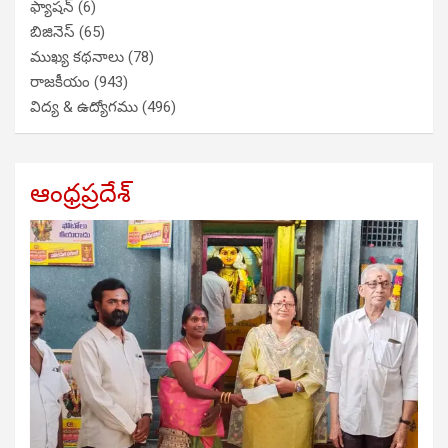
ఫ్యాషన్
(6)
బిజినెస్
(65)
ముఖ్య కథనాలు
(78)
రాజకీయం
(943)
విద్య & ఉద్యోగము
(496)
ఆంధ్రప్రదేశ్