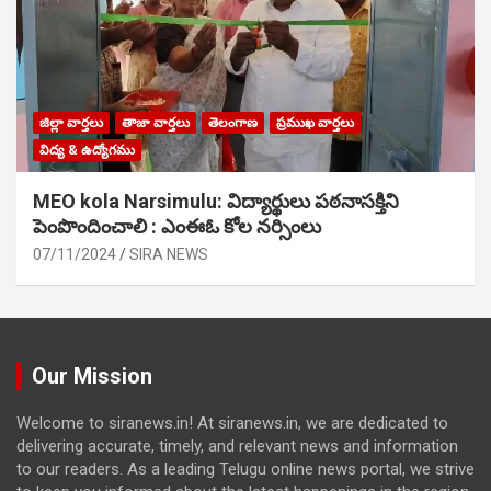
జిల్లా వార్తలు
తాజా వార్తలు
తెలంగాణ
ప్రముఖ వార్తలు
విద్య & ఉద్యోగము
MEO kola Narsimulu: విద్యార్థులు పఠ‌నాసక్తిని
పెంపొందించాలి : ఎంఈఓ కోల నర్సింలు
07/11/2024
SIRA NEWS
Our Mission
Welcome to siranews.in! At siranews.in, we are dedicated to
delivering accurate, timely, and relevant news and information
to our readers. As a leading Telugu online news portal, we strive