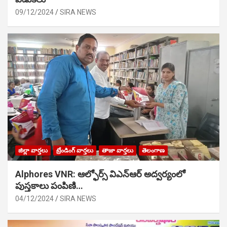
09/12/2024
SIRA NEWS
జిల్లా వార్తలు
ట్రేండింగ్ వార్తలు
తాజా వార్తలు
తెలంగాణ
Alphores VNR: ఆల్ఫోర్స్ విఎన్ఆర్ అద్వర్యంలో
పుస్తకాలు పంపిణి…
04/12/2024
SIRA NEWS