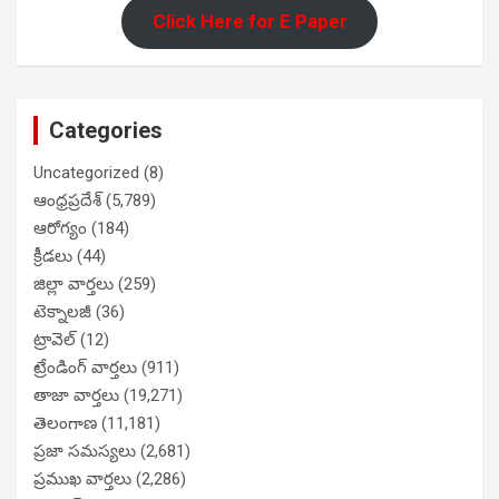
Click Here for E Paper
Categories
Uncategorized
(8)
ఆంధ్రప్రదేశ్
(5,789)
ఆరోగ్యం
(184)
క్రీడలు
(44)
జిల్లా వార్తలు
(259)
టెక్నాలజీ
(36)
ట్రావెల్
(12)
ట్రేండింగ్ వార్తలు
(911)
తాజా వార్తలు
(19,271)
తెలంగాణ
(11,181)
ప్రజా సమస్యలు
(2,681)
ప్రముఖ వార్తలు
(2,286)