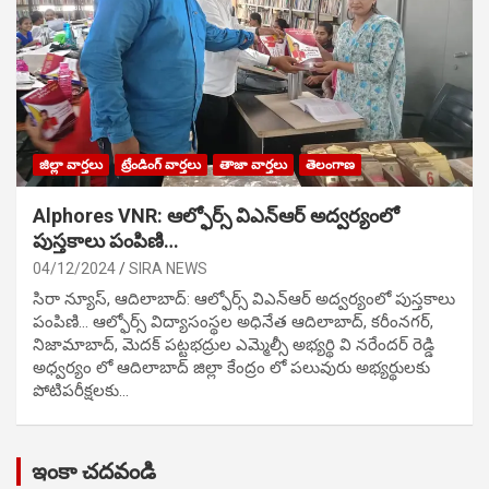
జిల్లా వార్తలు
ట్రేండింగ్ వార్తలు
తాజా వార్తలు
తెలంగాణ
Alphores VNR: ఆల్ఫోర్స్ విఎన్ఆర్ అద్వర్యంలో
పుస్తకాలు పంపిణి…
04/12/2024
SIRA NEWS
సిరా న్యూస్, ఆదిలాబాద్: ఆల్ఫోర్స్ విఎన్ఆర్ అద్వర్యంలో పుస్తకాలు
పంపిణి… ఆల్ఫోర్స్ విద్యాసంస్థల అధినేత ఆదిలాబాద్, కరీంనగర్,
నిజామాబాద్, మెదక్ పట్టభద్రుల ఎమ్మెల్సీ అభ్యర్థి వి నరేందర్ రెడ్డి
అధ్వర్యం లో ఆదిలాబాద్ జిల్లా కేంద్రం లో పలువురు అభ్యర్థులకు
పోటిప‌రీక్ష‌ల‌కు…
ఇంకా చదవండి