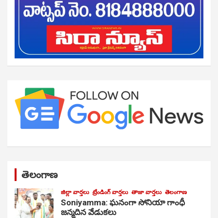
తెలంగాణ
జిల్లా వార్తలు
ట్రేండింగ్ వార్తలు
తాజా వార్తలు
తెలంగాణ
Soniyamma: ఘ‌నంగా సోనియా గాంధీ
జ‌న్మ‌దిన వేడుక‌లు