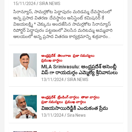
15/11/2024
SIRA NEWS
సిరాన్యూస్, సామర్లకోట పెద్దాపురం మరిడమ్మ దేవస్థానంలో
అన్న ప్రసాద వితరణ :దేవస్థానం అసిస్టెంట్ కమిషనర్ కే
విజయలక్ష్మి * చెక్కును అందజేసిన సామర్లకోట సిరాన్యూస్
రిపోర్టర్ పెద్దాపురం పట్టణంలో వెలసిన మరిటమ్మ అమ్మవారి
ఆలయంలో అన్న ప్రసాద వితరణ కార్యక్రమాన్ని శుక్రవారం…
ఆంధ్రప్రదేశ్
తెలంగాణ
ప్రజా సమస్యలు
ప్రముఖ వార్తలు
MLA Srinivasulu: ఆంధ్రప్రదేశ్ అసెంబ్లీ
విప్ గా రాయదుర్గం ఎమ్మెల్యే శ్రీనివాసులు
13/11/2024
SIRA NEWS
ఆంధ్రప్రదేశ్
ట్రేండింగ్ వార్తలు
తాజా వార్తలు
ప్రజా సమస్యలు
ప్రముఖ వార్తలు
విజయసాయిరెడ్డికి ఎందుకంత ప్రేమ
13/11/2024
Sira News