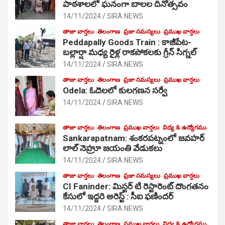
పాఠ‌శాల‌లో ఘనంగా బాలల దినోత్సవం
14/11/2024
SIRA NEWS
తాజా వార్తలు
తెలంగాణ
ప్రజా సమస్యలు
ప్రముఖ వార్తలు
Peddapally Goods Train : కాజీపేట-
బల్లార్షా మధ్య రైళ్ల రాకపోకలకు గ్రీన్ సిగ్నల్
14/11/2024
SIRA NEWS
తాజా వార్తలు
తెలంగాణ
ప్రజా సమస్యలు
ప్రముఖ వార్తలు
Odela: ఓదెలలో కులగణన సర్వే
14/11/2024
SIRA NEWS
తాజా వార్తలు
తెలంగాణ
ప్రముఖ వార్తలు
విద్య & ఉద్యోగము
Sankarapatnam: శంకరపట్నంలో జవహర్
లాల్ నెహ్రూ జయంతి వేడుకలు
14/11/2024
SIRA NEWS
తాజా వార్తలు
తెలంగాణ
ప్రజా సమస్యలు
ప్రముఖ వార్తలు
CI Faninder: మిస్టర్ టి రెస్టారెంట్ దొంగతనం
కేసులో ఇద్దరి అరెస్ట్ : సీఐ ఫణిందర్
14/11/2024
SIRA NEWS
తాజా వార్తలు
తెలంగాణ
ప్రముఖ వార్తలు
విద్య & ఉద్యోగము