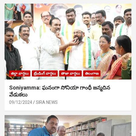
జిల్లా వార్తలు
ట్రేండింగ్ వార్తలు
తాజా వార్తలు
తెలంగాణ
Soniyamma: ఘ‌నంగా సోనియా గాంధీ జ‌న్మ‌దిన
వేడుక‌లు
09/12/2024
SIRA NEWS