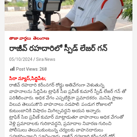
తాజా వార్తలు
తెలంగాణ
రాజీవ్ రహదారిలో స్పీడ్ లేజర్ గన్
05/10/2024
Sira News
Post Views:
268
సిరా న్యూస్,సిద్దిపేట;
రాజీవ్ రహదారి కరీంనగర్ రోడ్డు అతివేగంగా వెళుతున్న
వాహనాలను సిద్దిపేట ట్రాఫిక్ సీఐ ప్రవీణ్ కుమార్ స్పీడ్ లేజర్ గన్ తో
పరిశీలించారు. అధిక వేగం ఎప్పటికైనా ప్రమాదకరం. మనిషి ప్రాణం
విలువ తెలుసుకొని వాహనాలు నడపాలి. పండుగ రోజులలో
కుటుంబానికి విషాదం మిగిల్చవద్దని అయన అన్నారు.
ట్రాఫిక్ సిఐ ప్రవీణ్ కుమార్ మాట్లాడుతూ వాహనాలు అధిక వేగంతో
వెళ్లి ప్రమాదాలకు గురికావద్దని, ప్రమాదాల నివారణ గురించి
పోలీసులు తెలుసుకుంటున్న చర్యలకు వాహనదారులు
సహకరించాలని సూచించారు. రాజీవ్ రహదారి కరీంనగర్ రోడ్