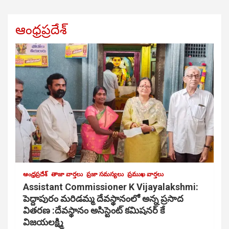
ఆంధ్రప్రదేశ్
ఆంధ్రప్రదేశ్
తాజా వార్తలు
ప్రజా సమస్యలు
ప్రముఖ వార్తలు
Assistant Commissioner K Vijayalakshmi:
పెద్దాపురం మరిడమ్మ దేవస్థానంలో అన్న ప్రసాద
వితరణ :దేవస్థానం అసిస్టెంట్ కమిషనర్ కే
విజయలక్ష్మి