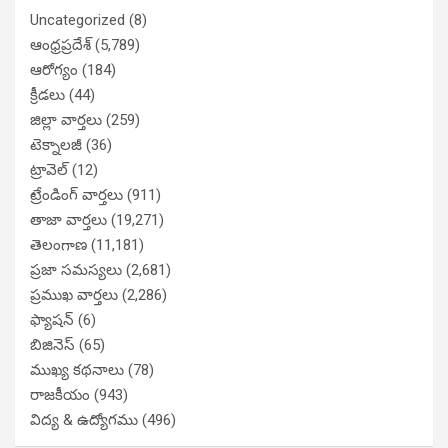
Uncategorized
(8)
ఆంధ్రప్రదేశ్
(5,789)
ఆరోగ్యం
(184)
క్రీడలు
(44)
జిల్లా వార్తలు
(259)
టెక్నాలజీ
(36)
ట్రావెల్
(12)
ట్రేండింగ్ వార్తలు
(911)
తాజా వార్తలు
(19,271)
తెలంగాణ
(11,181)
ప్రజా సమస్యలు
(2,681)
ప్రముఖ వార్తలు
(2,286)
ఫ్యాషన్
(6)
బిజినెస్
(65)
ముఖ్య కథనాలు
(78)
రాజకీయం
(943)
విద్య & ఉద్యోగము
(496)