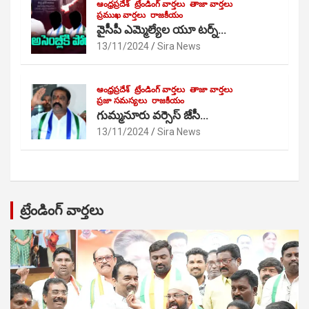
ఆంధ్రప్రదేశ్
ట్రేండింగ్ వార్తలు
తాజా వార్తలు
ప్రముఖ వార్తలు
రాజకీయం
వైసీపీ ఎమ్మెల్యేల యూ టర్న్…
13/11/2024
Sira News
ఆంధ్రప్రదేశ్
ట్రేండింగ్ వార్తలు
తాజా వార్తలు
ప్రజా సమస్యలు
రాజకీయం
గుమ్మనూరు వర్సెస్ జేసీ…
13/11/2024
Sira News
ట్రేండింగ్ వార్తలు