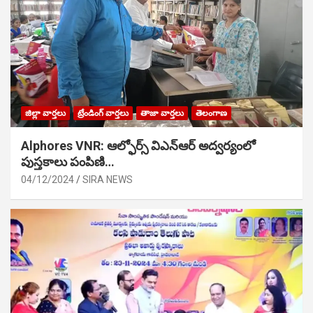
జిల్లా వార్తలు
ట్రేండింగ్ వార్తలు
తాజా వార్తలు
తెలంగాణ
Alphores VNR: ఆల్ఫోర్స్ విఎన్ఆర్ అద్వర్యంలో
పుస్తకాలు పంపిణి…
04/12/2024
SIRA NEWS