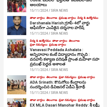
ఆల‌యాలు
15/11/2024
SIRA NEWS
తాజా వార్తలు
తెలంగాణ
ప్రముఖ వార్తలు
విద్య & ఉద్యోగము
Darshanala Harish:గ్రూప్-4లో వార్డు
ఆఫీసర్‌గా ఎంపికైన దర్శనాల హరీష్
15/11/2024
SIRA NEWS
విద్య & ఉద్యోగము
తాజా వార్తలు
తెలంగాణ
ప్రజా సమస్యలు
ప్రముఖ వార్తలు
Vanavasi Peddada Ashalata :
అన్నిదానాల కంటే విద్యాధానం గొప్పది :
వనవాసి కళ్యాణ పరిషత్ ప్రాంత మహిళా సహ
ప్రముఖ్ పెద్దడ ఆశాలత
15/11/2024
SIRA NEWS
తాజా వార్తలు
తెలంగాణ
ప్రజా సమస్యలు
ప్రముఖ వార్తలు
ADA Srinath: కొనుగోలు కేంద్రాల‌ను
సంద‌ర్శించిన డివిజనల్ ఏడీఏ శ్రీనాథ్
15/11/2024
SIRA NEWS
తాజా వార్తలు
తెలంగాణ
ప్రజా సమస్యలు
ప్రముఖ వార్తలు
EX MLA Dasari Manohar Reddy: శ్రీ లక్ష్మీ