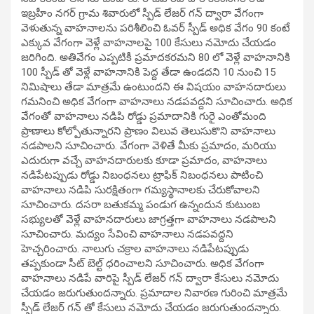
ఇబ్రహీం నగర్ గ్రామ శివారులో స్పీడ్ లేజర్ గన్ ద్వారా వేగంగా
వెళుతున్న వాహనాలను పరిశీలించి ఓవర్ స్పీడ్ అధిక వేగం 90 కంటే
ఎక్కువ వేగంగా వెళ్లే వాహనాలపై 100 కేసులు నమోదు చేయడం
జరిగింది. అతివేగం ఎప్పటికీ ప్రమాదకరమని 80 లో వెళ్లే వాహనానికి
100 స్పీడ్ తో వెళ్లే వాహనానికి పెద్ద తేడా ఉండదని 10 నుంచి 15
నిమిషాలు తేడా మాత్రమే ఉంటుందని ఈ విషయం వాహనదారులు
గమనించి అధిక వేగంగా వాహనాలు నడపవద్దని సూచించారు. అధిక
వేగంతో వాహనాలు నడిపి రోడ్డు ప్రమాదానికి గురై ఎంతోమంది
ప్రాణాలు కోల్పోతున్నారని ప్రాణం విలువ తెలుసుకొని వాహనాలు
నడపాలని సూచించారు. వేగంగా వెళితే మీకు ప్రమాదం, మరియు
ఎదురుగా వచ్చే వాహనదారులకు కూడా ప్రమాదం, వాహనాలు
నడిపేటప్పుడు రోడ్డు నిబంధనలు ట్రాఫిక్ నిబంధనలు పాటించి
వాహనాలు నడిపి సురక్షితంగా గమ్యస్థానాలకు చేరుకోవాలని
సూచించారు. దసరా బతుకమ్మ పండుగ ఉన్నందున కుటుంబ
సభ్యులతో వెళ్లే వాహనదారులు జాగ్రత్తగా వాహనాలు నడపాలని
సూచించారు. మద్యం సేవించి వాహనాలు నడపవద్దని
హెచ్చరించారు. నాలుగు చక్రాల వాహనాలు నడిపేటప్పుడు
తప్పకుండా సీట్ బెల్ట్ ధరించాలని సూచించారు. అధిక వేగంగా
వాహనాలు నడిపే వారిపై స్పీడ్ లేజర్ గన్ ద్వారా కేసులు నమోదు
చేయడం జరుగుతుందన్నారు. ప్రమాదాల నివారణ గురించి మాత్రమే
స్పీడ్ లేజర్ గన్ తో కేసులు నమోదు చేయడం జరుగుతుందన్నారు.