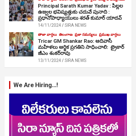
Principal Sarath Kumar Yadav : పిల్లల
ఉజ్వల భవిష్యత్తుకు చదువే పునాది :
ప్రధానోపాధ్యాయులు శరత్ కుమార్ యాదవ్
14/11/2024
SIRA NEWS
తాజా వార్తలు
తెలంగాణ
ప్రజా సమస్యలు
ప్రముఖ వార్తలు
Tricar GM Shankar Rao: ఆదివాసీ
మహిళలు ఆర్థిక ప్రగతిని సాధించాలి: ట్రైకార్
జీఎం శంకర్‌రావు
13/11/2024
SIRA NEWS
We Are Hiring…!