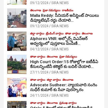
09/12/2024
SIRA NEWS
తెలంగాణ
ప్రజా సమస్యలు
రాజకీయం
Malla Reddy: సీనియర్ అసిస్టెంట్ సాయిలు
డిప్యూటేషన్ రద్దు చేయాలి…
09/12/2024
SIRA NEWS
జిల్లా వార్తలు
ట్రేండింగ్ వార్తలు
తాజా వార్తలు
తెలంగాణ
Alphores VNR: ఆల్ఫోర్స్ విఎన్ఆర్
అద్వర్యంలో పుస్తకాలు పంపిణి…
04/12/2024
SIRA NEWS
తాజా వార్తలు
తెలంగాణ
ప్రజా సమస్యలు
High Court Order:15 రోజుల్లోగా ఐటీడీఏ
కేసులన్నింటినీ కలెక్టర్ కు బదిలీ చేయాలి…
27/11/2024
SIRA NEWS
తాజా వార్తలు
జిల్లా వార్తలు
తెలంగాణ
Advocate Sudheer: న్యాయవాది సంగెం
సుధీర్ కుమార్ కు సేవా పురస్కారం
24/11/2024
SIRA NEWS
తాజా వార్తలు
తెలంగాణ
ప్రముఖ వార్తలు
Odela: ఓదెల‌లో భక్తులతో కిటకిటలాడిన