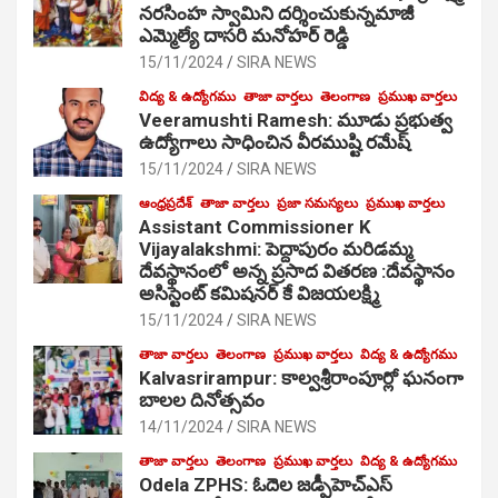
నరసింహ స్వామిని దర్శించుకున్నమాజీ
ఎమ్మెల్యే దాసరి మనోహర్ రెడ్డి
15/11/2024
SIRA NEWS
విద్య & ఉద్యోగము
తాజా వార్తలు
తెలంగాణ
ప్రముఖ వార్తలు
Veeramushti Ramesh: మూడు ప్రభుత్వ
ఉద్యోగాలు సాధించిన వీరముష్టి రమేష్
15/11/2024
SIRA NEWS
ఆంధ్రప్రదేశ్
తాజా వార్తలు
ప్రజా సమస్యలు
ప్రముఖ వార్తలు
Assistant Commissioner K
Vijayalakshmi: పెద్దాపురం మరిడమ్మ
దేవస్థానంలో అన్న ప్రసాద వితరణ :దేవస్థానం
అసిస్టెంట్ కమిషనర్ కే విజయలక్ష్మి
15/11/2024
SIRA NEWS
తాజా వార్తలు
తెలంగాణ
ప్రముఖ వార్తలు
విద్య & ఉద్యోగము
Kalvasrirampur: కాల్వశ్రీరాంపూర్లో ఘనంగా
బాలల దినోత్సవం
14/11/2024
SIRA NEWS
తాజా వార్తలు
తెలంగాణ
ప్రముఖ వార్తలు
విద్య & ఉద్యోగము
Odela ZPHS: ఓదెల జ‌డ్పీహెచ్ఎస్