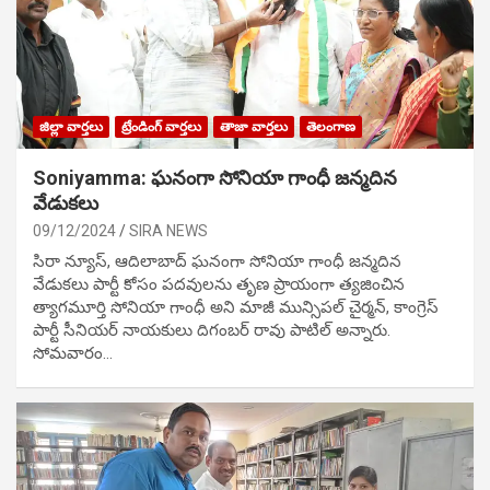
జిల్లా వార్తలు
ట్రేండింగ్ వార్తలు
తాజా వార్తలు
తెలంగాణ
Soniyamma: ఘ‌నంగా సోనియా గాంధీ జ‌న్మ‌దిన
వేడుక‌లు
09/12/2024
SIRA NEWS
సిరా న్యూస్, ఆదిలాబాద్ ఘ‌నంగా సోనియా గాంధీ జ‌న్మ‌దిన
వేడుక‌లు పార్టీ కోసం ప‌ద‌వుల‌ను తృణ ప్రాయంగా త్య‌జించిన
త్యాగమూర్తి సోనియా గాంధీ అని మాజీ మున్సిప‌ల్ చైర్మ‌న్, కాంగ్రెస్
పార్టీ సీనియ‌ర్ నాయ‌కులు దిగంబ‌ర్ రావు పాటిల్ అన్నారు.
సోమవారం…