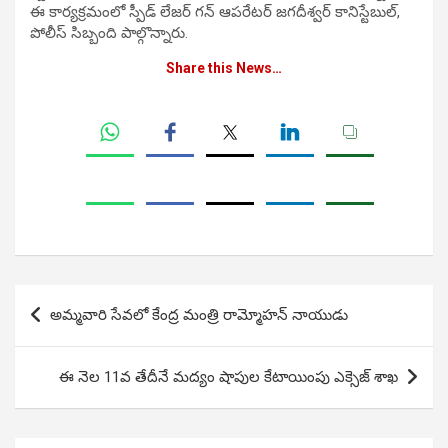
ఈ కార్యక్రమంలో స్పీడ్ లేజర్ గన్ ఆపరేటర్ జగదీశ్వర్ కానిస్టేబుల్,
పోలీస్ సిబ్బంది పాల్గొన్నారు.
Share this News…
Post
అమ్మవారి సేవలో కేంద్ర మంత్రి రామ్మోహన్ నాయుడు
navigation
ఈ నెల 11వ తేదీనే మద్యం షాపుల కేటాయింపు ఎక్సెజ్ శాఖ