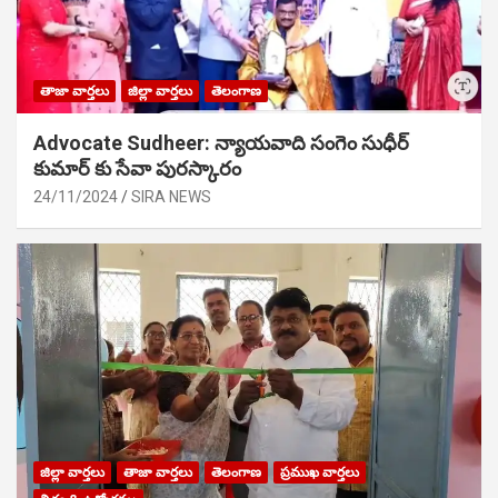
తాజా వార్తలు
జిల్లా వార్తలు
తెలంగాణ
Advocate Sudheer: న్యాయవాది సంగెం సుధీర్
కుమార్ కు సేవా పురస్కారం
24/11/2024
SIRA NEWS
జిల్లా వార్తలు
తాజా వార్తలు
తెలంగాణ
ప్రముఖ వార్తలు