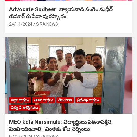
Advocate Sudheer: న్యాయవాది సంగెం సుధీర్
కుమార్ కు సేవా పురస్కారం
24/11/2024
SIRA NEWS
జిల్లా వార్తలు
తాజా వార్తలు
తెలంగాణ
ప్రముఖ వార్తలు
విద్య & ఉద్యోగము
MEO kola Narsimulu: విద్యార్థులు పఠ‌నాసక్తిని
పెంపొందించాలి : ఎంఈఓ కోల నర్సింలు
07/11/2024
SIRA NEWS