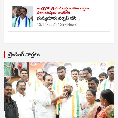
ఆంధ్రప్రదేశ్
ట్రేండింగ్ వార్తలు
తాజా వార్తలు
ప్రజా సమస్యలు
రాజకీయం
గుమ్మనూరు వర్సెస్ జేసీ…
13/11/2024
Sira News
ట్రేండింగ్ వార్తలు