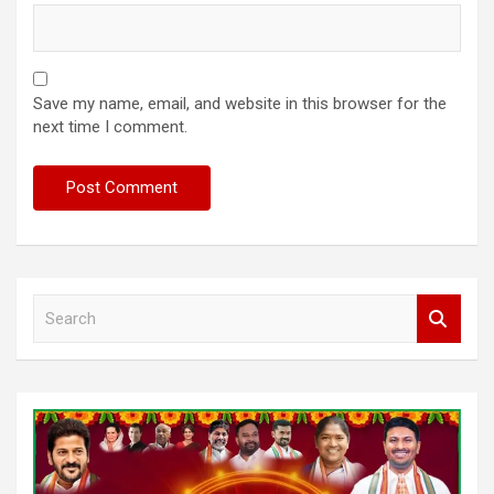
Save my name, email, and website in this browser for the
next time I comment.
S
e
a
r
c
h