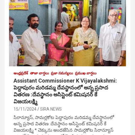
ఆంధ్రప్రదేశ్
తాజా వార్తలు
ప్రజా సమస్యలు
ప్రముఖ వార్తలు
Assistant Commissioner K Vijayalakshmi:
పెద్దాపురం మరిడమ్మ దేవస్థానంలో అన్న ప్రసాద
వితరణ :దేవస్థానం అసిస్టెంట్ కమిషనర్ కే
విజయలక్ష్మి
15/11/2024
SIRA NEWS
సిరాన్యూస్, సామర్లకోట పెద్దాపురం మరిడమ్మ దేవస్థానంలో
అన్న ప్రసాద వితరణ :దేవస్థానం అసిస్టెంట్ కమిషనర్ కే
విజయలక్ష్మి * చెక్కును అందజేసిన సామర్లకోట సిరాన్యూస్