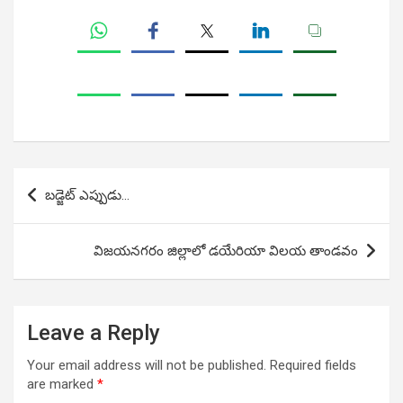
Post
బడ్జెట్ ఎప్పుడు…
navigation
విజయనగరం జిల్లాలో డయేరియా విలయ తాండవం
Leave a Reply
Your email address will not be published.
Required fields
are marked
*