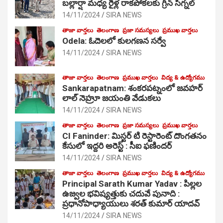
బల్లార్షా మధ్య రైళ్ల రాకపోకలకు గ్రీన్ సిగ్నల్
14/11/2024
SIRA NEWS
తాజా వార్తలు
తెలంగాణ
ప్రజా సమస్యలు
ప్రముఖ వార్తలు
Odela: ఓదెలలో కులగణన సర్వే
14/11/2024
SIRA NEWS
తాజా వార్తలు
తెలంగాణ
ప్రముఖ వార్తలు
విద్య & ఉద్యోగము
Sankarapatnam: శంకరపట్నంలో జవహర్
లాల్ నెహ్రూ జయంతి వేడుకలు
14/11/2024
SIRA NEWS
తాజా వార్తలు
తెలంగాణ
ప్రజా సమస్యలు
ప్రముఖ వార్తలు
CI Faninder: మిస్టర్ టి రెస్టారెంట్ దొంగతనం
కేసులో ఇద్దరి అరెస్ట్ : సీఐ ఫణిందర్
14/11/2024
SIRA NEWS
తాజా వార్తలు
తెలంగాణ
ప్రముఖ వార్తలు
విద్య & ఉద్యోగము
Principal Sarath Kumar Yadav : పిల్లల
ఉజ్వల భవిష్యత్తుకు చదువే పునాది :
ప్రధానోపాధ్యాయులు శరత్ కుమార్ యాదవ్
14/11/2024
SIRA NEWS