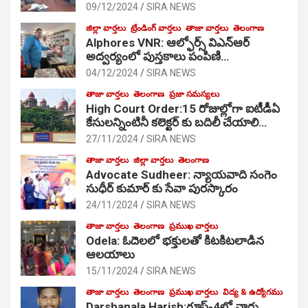
09/12/2024
SIRA NEWS
జిల్లా వార్తలు
ట్రేండింగ్ వార్తలు
తాజా వార్తలు
తెలంగాణ
Alphores VNR: ఆల్ఫోర్స్ విఎన్ఆర్
అద్వర్యంలో పుస్తకాలు పంపిణి…
04/12/2024
SIRA NEWS
తాజా వార్తలు
తెలంగాణ
ప్రజా సమస్యలు
High Court Order:15 రోజుల్లోగా ఐటీడీఏ
కేసులన్నింటినీ కలెక్టర్ కు బదిలీ చేయాలి…
27/11/2024
SIRA NEWS
తాజా వార్తలు
జిల్లా వార్తలు
తెలంగాణ
Advocate Sudheer: న్యాయవాది సంగెం
సుధీర్ కుమార్ కు సేవా పురస్కారం
24/11/2024
SIRA NEWS
తాజా వార్తలు
తెలంగాణ
ప్రముఖ వార్తలు
Odela: ఓదెల‌లో భక్తులతో కిటకిటలాడిన
ఆల‌యాలు
15/11/2024
SIRA NEWS
తాజా వార్తలు
తెలంగాణ
ప్రముఖ వార్తలు
విద్య & ఉద్యోగము
Darshanala Harish:గ్రూప్-4లో వార్డు