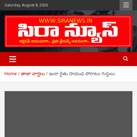
Skip
Saturday, August 8, 2026
to
content
Telugu Online News Daily
SIRA NEWS
Home
తాజా వార్తలు
ఇంకా రైతు సాయుధ పోరాటం గుర్తులు