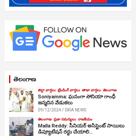
తెలంగాణ
జిల్లా వార్తలు
ట్రేండింగ్ వార్తలు
తాజా వార్తలు
తెలంగాణ
Soniyamma: ఘ‌నంగా సోనియా గాంధీ
జ‌న్మ‌దిన వేడుక‌లు
09/12/2024
SIRA NEWS
తెలంగాణ
ప్రజా సమస్యలు
రాజకీయం
Malla Reddy: సీనియర్ అసిస్టెంట్ సాయిలు
డిప్యూటేషన్ రద్దు చేయాలి…