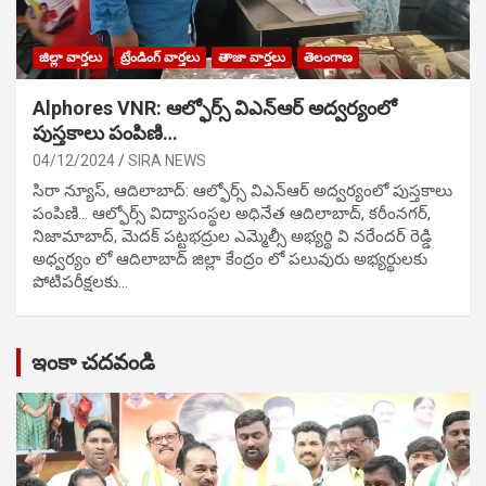
జిల్లా వార్తలు
ట్రేండింగ్ వార్తలు
తాజా వార్తలు
తెలంగాణ
Alphores VNR: ఆల్ఫోర్స్ విఎన్ఆర్ అద్వర్యంలో
పుస్తకాలు పంపిణి…
04/12/2024
SIRA NEWS
సిరా న్యూస్, ఆదిలాబాద్: ఆల్ఫోర్స్ విఎన్ఆర్ అద్వర్యంలో పుస్తకాలు
పంపిణి… ఆల్ఫోర్స్ విద్యాసంస్థల అధినేత ఆదిలాబాద్, కరీంనగర్,
నిజామాబాద్, మెదక్ పట్టభద్రుల ఎమ్మెల్సీ అభ్యర్థి వి నరేందర్ రెడ్డి
అధ్వర్యం లో ఆదిలాబాద్ జిల్లా కేంద్రం లో పలువురు అభ్యర్థులకు
పోటిప‌రీక్ష‌ల‌కు…
ఇంకా చదవండి