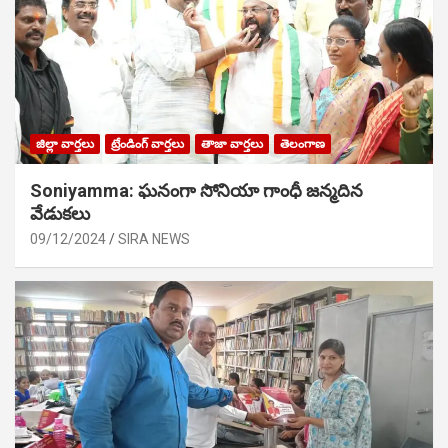
జిల్లా వార్తలు
ట్రేండింగ్ వార్తలు
తాజా వార్తలు
తెలంగాణ
Soniyamma: ఘ‌నంగా సోనియా గాంధీ జ‌న్మ‌దిన
వేడుక‌లు
09/12/2024
SIRA NEWS