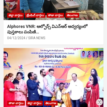
జిల్లా వార్తలు
ట్రేండింగ్ వార్తలు
తాజా వార్తలు
తెలంగాణ
Alphores VNR: ఆల్ఫోర్స్ విఎన్ఆర్ అద్వర్యంలో
పుస్తకాలు పంపిణి…
04/12/2024
SIRA NEWS
తాజా వార్తలు
జిల్లా వార్తలు
తెలంగాణ