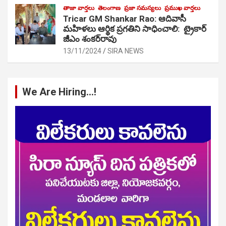
తాజా వార్తలు
తెలంగాణ
ప్రజా సమస్యలు
ప్రముఖ వార్తలు
Tricar GM Shankar Rao: ఆదివాసీ
మహిళలు ఆర్థిక ప్రగతిని సాధించాలి: ట్రైకార్
జీఎం శంకర్‌రావు
13/11/2024
SIRA NEWS
We Are Hiring…!