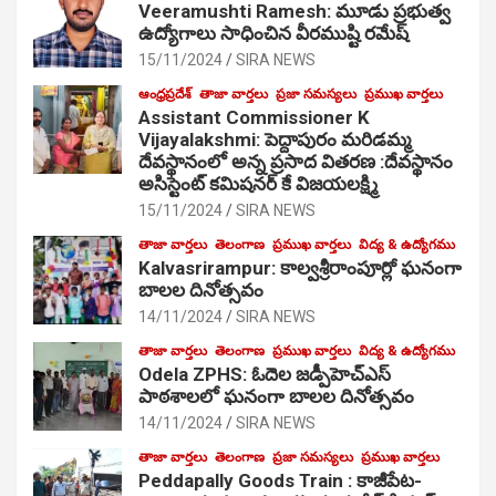
Veeramushti Ramesh: మూడు ప్రభుత్వ
ఉద్యోగాలు సాధించిన వీరముష్టి రమేష్
15/11/2024
SIRA NEWS
ఆంధ్రప్రదేశ్
తాజా వార్తలు
ప్రజా సమస్యలు
ప్రముఖ వార్తలు
Assistant Commissioner K
Vijayalakshmi: పెద్దాపురం మరిడమ్మ
దేవస్థానంలో అన్న ప్రసాద వితరణ :దేవస్థానం
అసిస్టెంట్ కమిషనర్ కే విజయలక్ష్మి
15/11/2024
SIRA NEWS
తాజా వార్తలు
తెలంగాణ
ప్రముఖ వార్తలు
విద్య & ఉద్యోగము
Kalvasrirampur: కాల్వశ్రీరాంపూర్లో ఘనంగా
బాలల దినోత్సవం
14/11/2024
SIRA NEWS
తాజా వార్తలు
తెలంగాణ
ప్రముఖ వార్తలు
విద్య & ఉద్యోగము
Odela ZPHS: ఓదెల జ‌డ్పీహెచ్ఎస్
పాఠ‌శాల‌లో ఘనంగా బాలల దినోత్సవం
14/11/2024
SIRA NEWS
తాజా వార్తలు
తెలంగాణ
ప్రజా సమస్యలు
ప్రముఖ వార్తలు
Peddapally Goods Train : కాజీపేట-