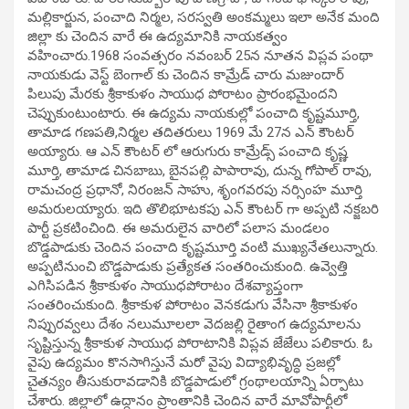
మల్లికార్జున, పంచాది నిర్మల, సరస్వతి అంకమ్మలు ఇలా అనేక మంది
జిల్లా కు చెందిన వారే ఈ ఉద్యమానికి నాయకత్వం
వహించారు.1968 సంవత్సరం నవంబర్ 25న నూతన విప్లవ ప‍ంథా
నాయకుడు వెస్ట్ బెంగాల్ కు చెందిన కామ్రేడ్ చారు మజుందార్
పిలుపు మేరకు శ్రీకాకుళం సాయుధ పోరాటం ప్రారంభమైందని
చెప్పుకుంటుంటారు. ఈ ఉద్యమ నాయకుల్లో పంచాది కృష్టమూర్తి,
తామాడ గణపతి,నిర్మల తదితరులు 1969 మే 27న ఎన్ కౌంటర్
అయ్యారు. ఆ ఎన్ కౌంటర్ లో ఆరుగురు కామ్రేడ్స్ పంచాది కృష్ణ
మూర్తి, తామాడ చినబాబు, బైనపల్లి పాపారావు, దున్న గోపాల్ రావు,
రామచంద్ర ప్రధానో, నిరంజన్ సాహు, శృంగవరపు నర్సింహ మూర్తి
అమరులయ్యారు. ఇది తొలిభూటకపు ఎన్ కౌంటర్ గా అప్పటి నక్జబరి
పార్టీ ప్రకటించింది. ఈ అమరులైన వారిలో పలాస మండలం
బొడ్డపాడుకు చెందిన పంచాది కృష్టమూర్తి వంటి ముఖ్యనేతలున్నారు.
అప్పటినుంచి బొడ్డపాడుకు ప్రత్యేకత సంతరించుకుంది. ఉవ్వెత్తి
ఎగిసిపడిన శ్రీకాకుళం సాయుధపోరాటం దేశవ్యాప్తంగా
సంతరించుకుంది. శ్రీకాకుళ పోరాటం వెనకడుగు వేసినా శ్రీకాకుళం
నిప్పురవ్వలు దేశం నలుమూలలా వెదజల్లి రైతాంగ ఉద్యమాలను
సృష్టిస్తున్న శ్రీకాకుళ సాయుధ పోరాటానికి విప్లవ జేజేలు పలికారు. ఓ
వైపు ఉద్యమం కొనసాగిస్తునే మరో వైపు విద్యాభివృద్ధి ప్రజల్లో
చైతన్యం తీసుకురావడానికి బొడ్డపాడులో గ్రంథాలయాన్ని ఏర్పాటు
చేశారు. జిల్లాలో ఉద్దానం ప్రాంతానికి చెందిన వారే మావోపార్టీలో