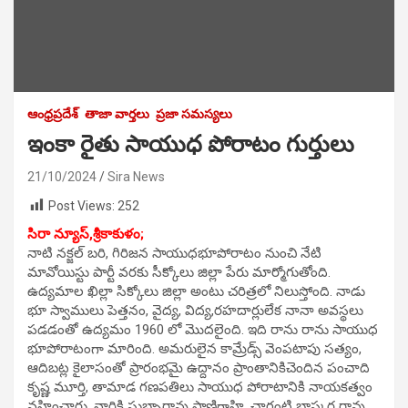
ఆంధ్రప్రదేశ్
తాజా వార్తలు
ప్రజా సమస్యలు
ఇంకా రైతు సాయుధ పోరాటం గుర్తులు
21/10/2024
Sira News
Post Views:
252
సిరా న్యూస్,శ్రీకాకుళం;
నాటి నక్జల్ బరి, గిరిజన సాయుధభూపోరాటం నుంచి నేటి
మావోయిస్టు పార్టీ వరకు సీక్కోలు జిల్లా పేరు మార్మోగుతోంది.
ఉద్యమాల ఖిల్లా సిక్కోలు జిల్లా అంటు చరిత్రలో నిలుస్తోంది. నాడు
భూ స్వాములు పెత్తనం, వైద్య, విద్య,రహదార్లులేక నానా అవస్థలు
పడడంతో ఉద్యమం 1960 లో మొదలైంది. ఇది రాను రాను సాయుధ
భూపోరాటంగా మారింది. అమరులైన కామ్రేడ్స్ వెంపటాపు సత్యం,
ఆదిబట్ల కైలాసంతో ప్రారంభమై ఉద్దానం ప్రాంతానికిచెందిన పంచాది
కృష్ణ మూర్తి, తామాడ గణపతిలు సాయుధ పోరాటానికి నాయకత్వం
వహించారు. వారికి సుబ్బారావు పాణిగ్రాహి, చాగంటి భాస్కర రావు,