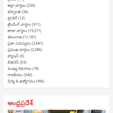
జిల్లా వార్తలు
(259)
టెక్నాలజీ
(36)
ట్రావెల్
(12)
ట్రేండింగ్ వార్తలు
(911)
తాజా వార్తలు
(19,271)
తెలంగాణ
(11,181)
ప్రజా సమస్యలు
(2,681)
ప్రముఖ వార్తలు
(2,286)
ఫ్యాషన్
(6)
బిజినెస్
(65)
ముఖ్య కథనాలు
(78)
రాజకీయం
(943)
విద్య & ఉద్యోగము
(496)
ఆంధ్రప్రదేశ్