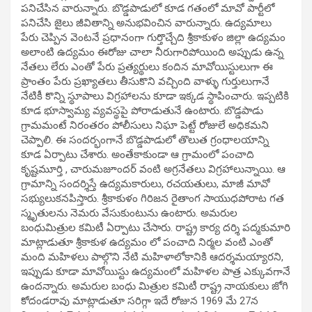
పనిచేసిన వారున్నారు. బొడ్డపాడులో కూడ గతంలో మావో పార్టీలో
పనిచేసి జైలు జీవితాన్ని అనుభవించిన వారున్నారు. ఉద్యమాలు
పేరు చెప్పిన వెంటనే ప్రధానంగా గుర్తొచ్చేది శ్రీకాకుళం జిల్లా ఉద్యమం
అలాంటి ఉద్యమం ఈరోజు చాలా నీరుగారిపోయింది అప్పుడు ఉన్న
నేతలు లేరు ఎంతో పేరు ప్రత్యర్థులు కందిన మావోయిస్టులుగా ఈ
ప్రాంతం పేరు ప్రఖ్యాతలు తీసుకొని వచ్చింది వాళ్ళు గుర్తులుగానే
నేటికీ కొన్ని స్థూపాలు విగ్రహాలను కూడా ఇక్కడ స్థాపించారు. ఇప్పటికి
కూడ భూస్వామ్య వ్యవస్థపై పోరాడుతునే ఉంటారు. బొడ్డపాడు
గ్రామమంటే నిరంతరం పోలీసులు నిఘా పెట్టే రోజులే అధికమని
చెప్పాలి. ఈ సందర్భంగానే బొడ్డపాడులో తొలుత గ్రంధాలయాన్ని
కూడ ఏర్పాటు చేశారు. అంతేకాకుండా ఆ గ్రామంలో పంచాది
కృష్టమూర్తి , చారుమజూందర్ వంటి అగ్రనేతలు విగ్రహాలున్నాయి. ఆ
గ్రామాన్ని సందర్శిస్తే ఉద్యమకారులు, రచయతులు, మాజీ మావో
సభ్యులుకనపిస్తారు. శ్రీకాకుళం గిరిజన రైతాంగ సాయుధపోరాట గత
స్మృతులను నెమరు వేసుకుంటును ఉంటారు. అమరుల
బంధుమిత్రుల కమిటీ ఏర్పాటు చేసారు. రాష్ట్ర కార్య దర్శి పద్మకుమారి
మాట్లాడుతూ శ్రీకాకుళ ఉద్యమం లో పంచాది నిర్మల వంటి ఎంతో
మంది మహిళలు పాల్గొని నేటి మహిళాలోకానికి ఆదర్శమయ్యారని,
ఇప్పుడు కూడా మావోయిస్టు ఉద్యమంలో మహిళల పాత్ర ఎక్కువగానే
ఉందన్నారు. అమరుల బంధు మిత్రుల కమిటీ రాష్ట్ర నాయకులు జోగి
కోదండరావు మాట్లాడుతూ సరిగ్గా ఇదే రోజున 1969 మే 27న