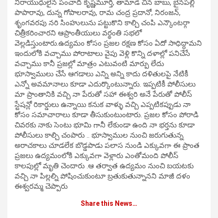
నిరాయుధులైన పంచాది కృష్ణమూర్తి, తామాడ చిన బాబు, బైనపల్లి
పాపారావు, దున్న గోపాలరావు, రామ చంద్ర ప్రదానో, నిరంజన్,
శృంగవరపు నరి సింహులును పట్టుకొని కాల్చి చంపి ఎన్కౌంటర్గా
చిత్రీకరించారని ఆప్రాంతీయులు వర్థంతి సభలో
వెల్లడిస్తుంటారు.ఉద్యమం కోసం ప్రజల రక్షణ కోసం ఏదో సాధిద్దామని
ఇందులోకి వచ్చాము పోరాటాలు వైపు వెళ్లి కొన్ని దళాల్లో పనిచేసే
వచ్చాము కానీ ప్రజల్లో మాత్రం ఎటువంటి మార్పు లేదు
భూస్వాములు చేసే ఆగడాలు ఎన్ని అన్ని కాదు దళితులపై నేటికీ
ఎన్నో అవమానాలు కూడా ఎదుర్కొంటున్నారు. ఇప్పటికీ పోలీసులు
మా ప్రాంతానికి వచ్చి నా పేరుతో సహా ఈశ్వరి అనే పేరుతో పోలీస్
స్టేషన్లో రికార్డులు ఉన్నాయి కనుక వాళ్ళు వచ్చి ఎప్పటికప్పుడు నా
కోసం సమాచారాలు కూడా తీసుకుంటుంటారు. ప్రజల కోసం పోరాడి
చివరకు నాకు సెంటు భూమి గానీ లేకుండా ఉంది నా భర్తను కూడా
పోలీసులు కాల్చి చంపారు .. భూస్వాముల నుంచి జరుగుతున్న
అరాచకాలు చూడలేక బొడ్డపాడు పలాస నుండి ఎక్కువగా ఈ ప్రాంత
ప్రజలు ఉద్యమంలోకి ఎక్కువగా వెళ్లారు ఎంతోమంది పోలీస్
కాలపుల్లో మృతి చెందారు .ఆ తర్వాత ఉద్యమం నుంచి బయటకు
వచ్చి నా పిల్లల్ని పోషించుకుంటూ బ్రతుకుతున్నానని మాజీ దళం
ఈశ్వరమ్మ చెప్పారు
Share this News…