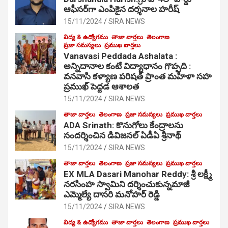
ఆఫీసర్‌గా ఎంపికైన దర్శనాల హరీష్
15/11/2024
SIRA NEWS
విద్య & ఉద్యోగము
తాజా వార్తలు
తెలంగాణ
ప్రజా సమస్యలు
ప్రముఖ వార్తలు
Vanavasi Peddada Ashalata :
అన్నిదానాల కంటే విద్యాధానం గొప్పది :
వనవాసి కళ్యాణ పరిషత్ ప్రాంత మహిళా సహ
ప్రముఖ్ పెద్దడ ఆశాలత
15/11/2024
SIRA NEWS
తాజా వార్తలు
తెలంగాణ
ప్రజా సమస్యలు
ప్రముఖ వార్తలు
ADA Srinath: కొనుగోలు కేంద్రాల‌ను
సంద‌ర్శించిన డివిజనల్ ఏడీఏ శ్రీనాథ్
15/11/2024
SIRA NEWS
తాజా వార్తలు
తెలంగాణ
ప్రజా సమస్యలు
ప్రముఖ వార్తలు
EX MLA Dasari Manohar Reddy: శ్రీ లక్ష్మీ
నరసింహ స్వామిని దర్శించుకున్నమాజీ
ఎమ్మెల్యే దాసరి మనోహర్ రెడ్డి
15/11/2024
SIRA NEWS
విద్య & ఉద్యోగము
తాజా వార్తలు
తెలంగాణ
ప్రముఖ వార్తలు