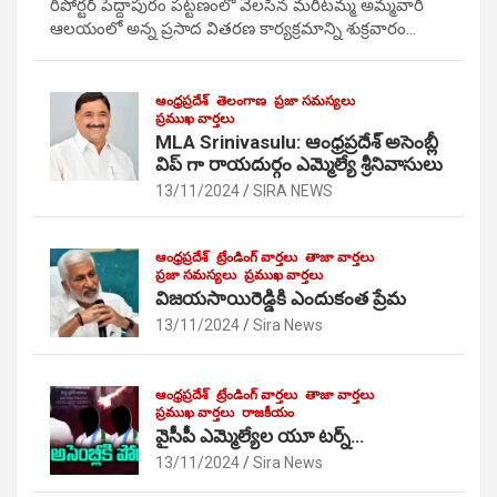
రిపోర్టర్ పెద్దాపురం పట్టణంలో వెలసిన మరిటమ్మ అమ్మవారి
ఆలయంలో అన్న ప్రసాద వితరణ కార్యక్రమాన్ని శుక్రవారం…
ఆంధ్రప్రదేశ్
తెలంగాణ
ప్రజా సమస్యలు
ప్రముఖ వార్తలు
MLA Srinivasulu: ఆంధ్రప్రదేశ్ అసెంబ్లీ
విప్ గా రాయదుర్గం ఎమ్మెల్యే శ్రీనివాసులు
13/11/2024
SIRA NEWS
ఆంధ్రప్రదేశ్
ట్రేండింగ్ వార్తలు
తాజా వార్తలు
ప్రజా సమస్యలు
ప్రముఖ వార్తలు
విజయసాయిరెడ్డికి ఎందుకంత ప్రేమ
13/11/2024
Sira News
ఆంధ్రప్రదేశ్
ట్రేండింగ్ వార్తలు
తాజా వార్తలు
ప్రముఖ వార్తలు
రాజకీయం
వైసీపీ ఎమ్మెల్యేల యూ టర్న్…
13/11/2024
Sira News