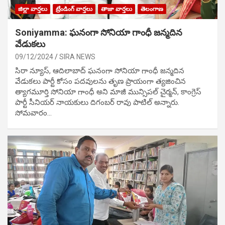
జిల్లా వార్తలు
ట్రేండింగ్ వార్తలు
తాజా వార్తలు
తెలంగాణ
Soniyamma: ఘ‌నంగా సోనియా గాంధీ జ‌న్మ‌దిన
వేడుక‌లు
09/12/2024
SIRA NEWS
సిరా న్యూస్, ఆదిలాబాద్ ఘ‌నంగా సోనియా గాంధీ జ‌న్మ‌దిన
వేడుక‌లు పార్టీ కోసం ప‌ద‌వుల‌ను తృణ ప్రాయంగా త్య‌జించిన
త్యాగమూర్తి సోనియా గాంధీ అని మాజీ మున్సిప‌ల్ చైర్మ‌న్, కాంగ్రెస్
పార్టీ సీనియ‌ర్ నాయ‌కులు దిగంబ‌ర్ రావు పాటిల్ అన్నారు.
సోమవారం…