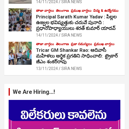
14/11/2024
SIRA NEWS
తాజా వార్తలు
తెలంగాణ
ప్రముఖ వార్తలు
విద్య & ఉద్యోగము
Principal Sarath Kumar Yadav : పిల్లల
ఉజ్వల భవిష్యత్తుకు చదువే పునాది :
ప్రధానోపాధ్యాయులు శరత్ కుమార్ యాదవ్
14/11/2024
SIRA NEWS
తాజా వార్తలు
తెలంగాణ
ప్రజా సమస్యలు
ప్రముఖ వార్తలు
Tricar GM Shankar Rao: ఆదివాసీ
మహిళలు ఆర్థిక ప్రగతిని సాధించాలి: ట్రైకార్
జీఎం శంకర్‌రావు
13/11/2024
SIRA NEWS
We Are Hiring…!