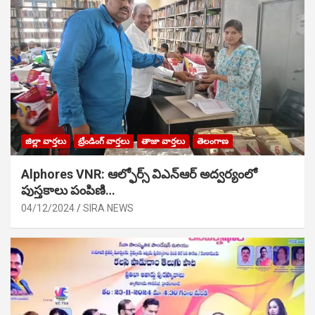
జిల్లా వార్తలు
ట్రేండింగ్ వార్తలు
తాజా వార్తలు
తెలంగాణ
Alphores VNR: ఆల్ఫోర్స్ విఎన్ఆర్ అద్వర్యంలో
పుస్తకాలు పంపిణి…
04/12/2024
SIRA NEWS