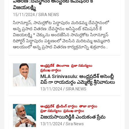
వితరణ :దేవస్థానం అసిస్టెంట్ కమిషనర్ కే
విజయలక్ష్మి
15/11/2024
SIRA NEWS
సిరాన్యూస్, సామర్లకోట పెద్దాపురం మరిడమ్మ దేవస్థానంలో
అన్న ప్రసాద వితరణ :దేవస్థానం అసిస్టెంట్ కమిషనర్ కే
విజయలక్ష్మి * చెక్కును అందజేసిన సామర్లకోట సిరాన్యూస్
రిపోర్టర్ పెద్దాపురం పట్టణంలో వెలసిన మరిటమ్మ అమ్మవారి
ఆలయంలో అన్న ప్రసాద వితరణ కార్యక్రమాన్ని శుక్రవారం…
ఆంధ్రప్రదేశ్
తెలంగాణ
ప్రజా సమస్యలు
ప్రముఖ వార్తలు
MLA Srinivasulu: ఆంధ్రప్రదేశ్ అసెంబ్లీ
విప్ గా రాయదుర్గం ఎమ్మెల్యే శ్రీనివాసులు
13/11/2024
SIRA NEWS
ఆంధ్రప్రదేశ్
ట్రేండింగ్ వార్తలు
తాజా వార్తలు
ప్రజా సమస్యలు
ప్రముఖ వార్తలు
విజయసాయిరెడ్డికి ఎందుకంత ప్రేమ
13/11/2024
Sira News