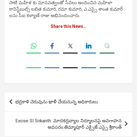
సాటి మహిళ కు మానవత్వంతో సేవలు అందించిన మహిళా
కానిస్టేబుల్స్ లలిత కుమారి, రమా కుమారి, ఎ.ఎస్సై శాంత కుమార్
లను సీఐ కళ్యాణ్ రాజు అభినందించారు.
Share this News…
Post
భద్రకాళి చెరువును ఖాళీ చేయనున్న అధికారులు
navigation
Excise SI Srikanth: మాదకద్రవ్యాల నిర్మూలనపై అవగాహన
అవసరం:తిమ్మాపూర్ ఎక్సైజ్ ఎస్సై శ్రీకాంత్