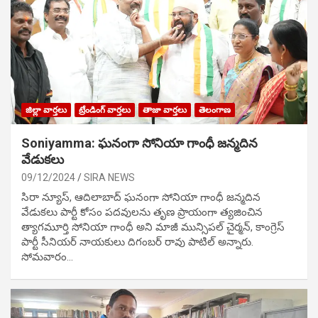
జిల్లా వార్తలు
ట్రేండింగ్ వార్తలు
తాజా వార్తలు
తెలంగాణ
Soniyamma: ఘ‌నంగా సోనియా గాంధీ జ‌న్మ‌దిన
వేడుక‌లు
09/12/2024
SIRA NEWS
సిరా న్యూస్, ఆదిలాబాద్ ఘ‌నంగా సోనియా గాంధీ జ‌న్మ‌దిన
వేడుక‌లు పార్టీ కోసం ప‌ద‌వుల‌ను తృణ ప్రాయంగా త్య‌జించిన
త్యాగమూర్తి సోనియా గాంధీ అని మాజీ మున్సిప‌ల్ చైర్మ‌న్, కాంగ్రెస్
పార్టీ సీనియ‌ర్ నాయ‌కులు దిగంబ‌ర్ రావు పాటిల్ అన్నారు.
సోమవారం…