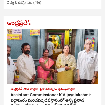
విద్య & ఉద్యోగము
(496)
ఆంధ్రప్రదేశ్
ఆంధ్రప్రదేశ్
తాజా వార్తలు
ప్రజా సమస్యలు
ప్రముఖ వార్తలు
Assistant Commissioner K Vijayalakshmi:
పెద్దాపురం మరిడమ్మ దేవస్థానంలో అన్న ప్రసాద