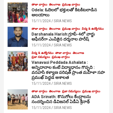
తాజా వార్తలు
తెలంగాణ
ప్రముఖ వార్తలు
Odela: ఓదెల‌లో భక్తులతో కిటకిటలాడిన
ఆల‌యాలు
15/11/2024
SIRA NEWS
తాజా వార్తలు
తెలంగాణ
ప్రముఖ వార్తలు
విద్య & ఉద్యోగము
Darshanala Harish:గ్రూప్-4లో వార్డు
ఆఫీసర్‌గా ఎంపికైన దర్శనాల హరీష్
15/11/2024
SIRA NEWS
విద్య & ఉద్యోగము
తాజా వార్తలు
తెలంగాణ
ప్రజా సమస్యలు
ప్రముఖ వార్తలు
Vanavasi Peddada Ashalata :
అన్నిదానాల కంటే విద్యాధానం గొప్పది :
వనవాసి కళ్యాణ పరిషత్ ప్రాంత మహిళా సహ
ప్రముఖ్ పెద్దడ ఆశాలత
15/11/2024
SIRA NEWS
తాజా వార్తలు
తెలంగాణ
ప్రజా సమస్యలు
ప్రముఖ వార్తలు
ADA Srinath: కొనుగోలు కేంద్రాల‌ను
సంద‌ర్శించిన డివిజనల్ ఏడీఏ శ్రీనాథ్
15/11/2024
SIRA NEWS