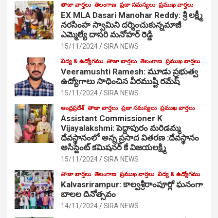
తాజా వార్తలు
తెలంగాణ
ప్రజా సమస్యలు
ప్రముఖ వార్తలు
EX MLA Dasari Manohar Reddy: శ్రీ లక్ష్మీ
నరసింహ స్వామిని దర్శించుకున్నమాజీ
ఎమ్మెల్యే దాసరి మనోహర్ రెడ్డి
15/11/2024
SIRA NEWS
విద్య & ఉద్యోగము
తాజా వార్తలు
తెలంగాణ
ప్రముఖ వార్తలు
Veeramushti Ramesh: మూడు ప్రభుత్వ
ఉద్యోగాలు సాధించిన వీరముష్టి రమేష్
15/11/2024
SIRA NEWS
ఆంధ్రప్రదేశ్
తాజా వార్తలు
ప్రజా సమస్యలు
ప్రముఖ వార్తలు
Assistant Commissioner K
Vijayalakshmi: పెద్దాపురం మరిడమ్మ
దేవస్థానంలో అన్న ప్రసాద వితరణ :దేవస్థానం
అసిస్టెంట్ కమిషనర్ కే విజయలక్ష్మి
15/11/2024
SIRA NEWS
తాజా వార్తలు
తెలంగాణ
ప్రముఖ వార్తలు
విద్య & ఉద్యోగము
Kalvasrirampur: కాల్వశ్రీరాంపూర్లో ఘనంగా
బాలల దినోత్సవం
14/11/2024
SIRA NEWS