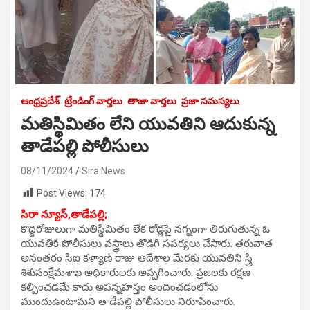
ఆంధ్రప్రదేశ్
ట్రేండింగ్ వార్తలు
తాజా వార్తలు
ప్రజా సమస్యలు
మతిస్థిమితం లేని యువతిని ఆదుకున్న
తాడేపల్లి పోలీసులు
08/11/2024
Sira News
Post Views:
174
సిరా న్యూస్,తాడేపల్లి;
కొద్దిరోజులుగా మతిస్థిమితం లేక రోడ్లపై నగ్నంగా తిరుగుతున్న ఓ
యువతికి పోలీసులు వస్త్రాలు తొడిగి సపర్యలు చేసారు. తరువాత
అనంతరం సీఐ కళ్యాణ్ రాజు ఆదేశాల మేరకు యువతిని స్త్రీ
శిశుసంక్షేమశాఖ అధికారులకు అప్పగించారు. ప్రజలకు రక్షణ
కల్పించడమే కాదు అపన్నహస్తం అందించడంలోను
ముందుఉంటామని తాడేపల్లి పోలీసులు నిరూపించారు.