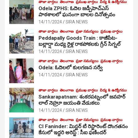
తాజా వార్తలు
తెలంగాణ
ప్రముఖ వార్తలు
విద్య & ఉద్యోగము
Odela ZPHS: ఓదెల జ‌డ్పీహెచ్ఎస్
పాఠ‌శాల‌లో ఘనంగా బాలల దినోత్సవం
14/11/2024
SIRA NEWS
తాజా వార్తలు
తెలంగాణ
ప్రజా సమస్యలు
ప్రముఖ వార్తలు
Peddapally Goods Train : కాజీపేట-
బల్లార్షా మధ్య రైళ్ల రాకపోకలకు గ్రీన్ సిగ్నల్
14/11/2024
SIRA NEWS
తాజా వార్తలు
తెలంగాణ
ప్రజా సమస్యలు
ప్రముఖ వార్తలు
Odela: ఓదెలలో కులగణన సర్వే
14/11/2024
SIRA NEWS
తాజా వార్తలు
తెలంగాణ
ప్రముఖ వార్తలు
విద్య & ఉద్యోగము
Sankarapatnam: శంకరపట్నంలో జవహర్
లాల్ నెహ్రూ జయంతి వేడుకలు
14/11/2024
SIRA NEWS
తాజా వార్తలు
తెలంగాణ
ప్రజా సమస్యలు
ప్రముఖ వార్తలు
CI Faninder: మిస్టర్ టి రెస్టారెంట్ దొంగతనం
కేసులో ఇద్దరి అరెస్ట్ : సీఐ ఫణిందర్