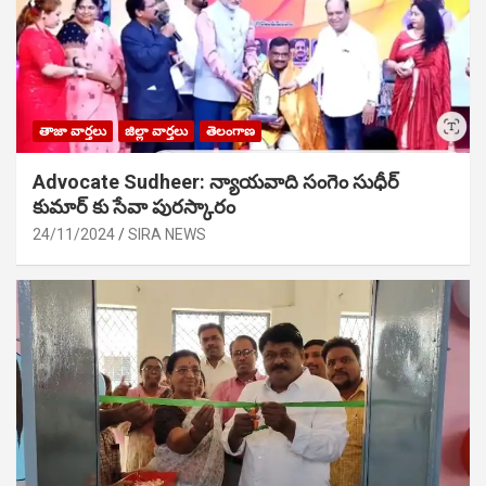
తాజా వార్తలు
జిల్లా వార్తలు
తెలంగాణ
Advocate Sudheer: న్యాయవాది సంగెం సుధీర్
కుమార్ కు సేవా పురస్కారం
24/11/2024
SIRA NEWS