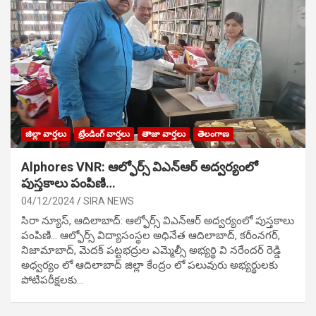
జిల్లా వార్తలు
ట్రేండింగ్ వార్తలు
తాజా వార్తలు
తెలంగాణ
Alphores VNR: ఆల్ఫోర్స్ విఎన్ఆర్ అద్వర్యంలో
పుస్తకాలు పంపిణి…
04/12/2024
SIRA NEWS
సిరా న్యూస్, ఆదిలాబాద్: ఆల్ఫోర్స్ విఎన్ఆర్ అద్వర్యంలో పుస్తకాలు
పంపిణి… ఆల్ఫోర్స్ విద్యాసంస్థల అధినేత ఆదిలాబాద్, కరీంనగర్,
నిజామాబాద్, మెదక్ పట్టభద్రుల ఎమ్మెల్సీ అభ్యర్థి వి నరేందర్ రెడ్డి
అధ్వర్యం లో ఆదిలాబాద్ జిల్లా కేంద్రం లో పలువురు అభ్యర్థులకు
పోటిప‌రీక్ష‌ల‌కు…