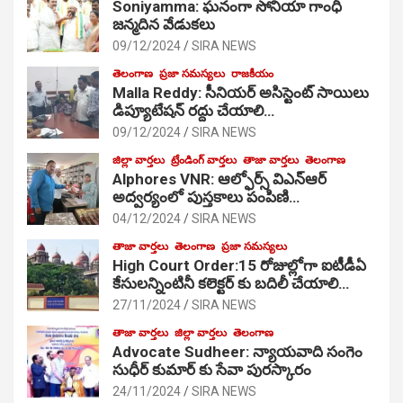
Soniyamma: ఘ‌నంగా సోనియా గాంధీ
జ‌న్మ‌దిన వేడుక‌లు
09/12/2024
SIRA NEWS
తెలంగాణ
ప్రజా సమస్యలు
రాజకీయం
Malla Reddy: సీనియర్ అసిస్టెంట్ సాయిలు
డిప్యూటేషన్ రద్దు చేయాలి…
09/12/2024
SIRA NEWS
జిల్లా వార్తలు
ట్రేండింగ్ వార్తలు
తాజా వార్తలు
తెలంగాణ
Alphores VNR: ఆల్ఫోర్స్ విఎన్ఆర్
అద్వర్యంలో పుస్తకాలు పంపిణి…
04/12/2024
SIRA NEWS
తాజా వార్తలు
తెలంగాణ
ప్రజా సమస్యలు
High Court Order:15 రోజుల్లోగా ఐటీడీఏ
కేసులన్నింటినీ కలెక్టర్ కు బదిలీ చేయాలి…
27/11/2024
SIRA NEWS
తాజా వార్తలు
జిల్లా వార్తలు
తెలంగాణ
Advocate Sudheer: న్యాయవాది సంగెం
సుధీర్ కుమార్ కు సేవా పురస్కారం
24/11/2024
SIRA NEWS