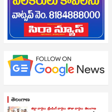
తెలంగాణ
జిల్లా వార్తలు
ట్రేండింగ్ వార్తలు
తాజా వార్తలు
తెలంగాణ