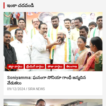
ఇంకా చదవండి
జిల్లా వార్తలు
ట్రేండింగ్ వార్తలు
తాజా వార్తలు
తెలంగాణ
Soniyamma: ఘ‌నంగా సోనియా గాంధీ జ‌న్మ‌దిన
వేడుక‌లు
09/12/2024
SIRA NEWS