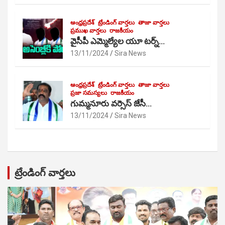
ఆంధ్రప్రదేశ్
ట్రేండింగ్ వార్తలు
తాజా వార్తలు
ప్రముఖ వార్తలు
రాజకీయం
వైసీపీ ఎమ్మెల్యేల యూ టర్న్…
13/11/2024
Sira News
ఆంధ్రప్రదేశ్
ట్రేండింగ్ వార్తలు
తాజా వార్తలు
ప్రజా సమస్యలు
రాజకీయం
గుమ్మనూరు వర్సెస్ జేసీ…
13/11/2024
Sira News
ట్రేండింగ్ వార్తలు