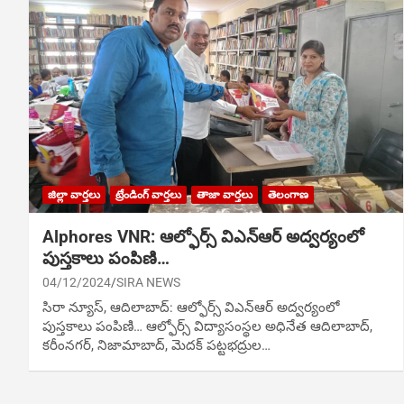
జిల్లా వార్తలు
ట్రేండింగ్ వార్తలు
తాజా వార్తలు
తెలంగాణ
Alphores VNR: ఆల్ఫోర్స్ విఎన్ఆర్ అద్వర్యంలో
పుస్తకాలు పంపిణి…
04/12/2024
SIRA NEWS
సిరా న్యూస్, ఆదిలాబాద్: ఆల్ఫోర్స్ విఎన్ఆర్ అద్వర్యంలో
పుస్తకాలు పంపిణి… ఆల్ఫోర్స్ విద్యాసంస్థల అధినేత ఆదిలాబాద్,
కరీంనగర్, నిజామాబాద్, మెదక్ పట్టభద్రుల…