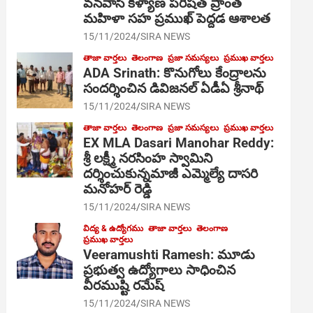
వనవాసి కళ్యాణ పరిషత్ ప్రాంత
మహిళా సహ ప్రముఖ్ పెద్దడ ఆశాలత
15/11/2024
SIRA NEWS
తాజా వార్తలు
తెలంగాణ
ప్రజా సమస్యలు
ప్రముఖ వార్తలు
ADA Srinath: కొనుగోలు కేంద్రాల‌ను
సంద‌ర్శించిన డివిజనల్ ఏడీఏ శ్రీనాథ్
15/11/2024
SIRA NEWS
తాజా వార్తలు
తెలంగాణ
ప్రజా సమస్యలు
ప్రముఖ వార్తలు
EX MLA Dasari Manohar Reddy:
శ్రీ లక్ష్మీ నరసింహ స్వామిని
దర్శించుకున్నమాజీ ఎమ్మెల్యే దాసరి
మనోహర్ రెడ్డి
15/11/2024
SIRA NEWS
విద్య & ఉద్యోగము
తాజా వార్తలు
తెలంగాణ
ప్రముఖ వార్తలు
Veeramushti Ramesh: మూడు
ప్రభుత్వ ఉద్యోగాలు సాధించిన
వీరముష్టి రమేష్
15/11/2024
SIRA NEWS