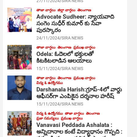
27/11/2024
SIRA NEWS
తాజా వార్తలు
జిల్లా వార్తలు
తెలంగాణ
Advocate Sudheer: న్యాయవాది
సంగెం సుధీర్ కుమార్ కు సేవా
పురస్కారం
24/11/2024
SIRA NEWS
తాజా వార్తలు
తెలంగాణ
ప్రముఖ వార్తలు
Odela: ఓదెల‌లో భక్తులతో
కిటకిటలాడిన ఆల‌యాలు
15/11/2024
SIRA NEWS
తాజా వార్తలు
తెలంగాణ
ప్రముఖ వార్తలు
విద్య & ఉద్యోగము
Darshanala Harish:గ్రూప్-4లో వార్డు
ఆఫీసర్‌గా ఎంపికైన దర్శనాల హరీష్
15/11/2024
SIRA NEWS
విద్య & ఉద్యోగము
తాజా వార్తలు
తెలంగాణ
ప్రజా సమస్యలు
ప్రముఖ వార్తలు
Vanavasi Peddada Ashalata :
అన్నిదానాల కంటే విద్యాధానం గొప్పది :