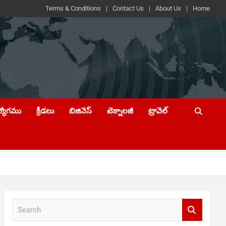
Terms & Conditions
Contact Us
About Us
Home
ద్యోగము
క్రీడలు
బిజినెస్
టెక్నాలజీ
ట్రావెల్
S
e
a