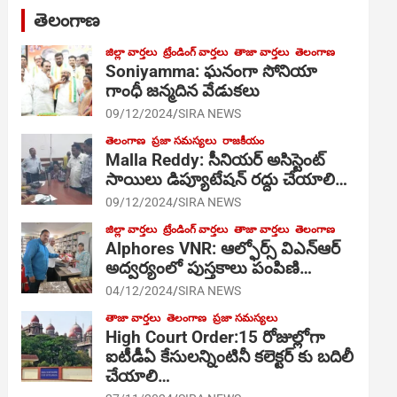
తెలంగాణ
జిల్లా వార్తలు
ట్రేండింగ్ వార్తలు
తాజా వార్తలు
తెలంగాణ
Soniyamma: ఘ‌నంగా సోనియా
గాంధీ జ‌న్మ‌దిన వేడుక‌లు
09/12/2024
SIRA NEWS
తెలంగాణ
ప్రజా సమస్యలు
రాజకీయం
Malla Reddy: సీనియర్ అసిస్టెంట్
సాయిలు డిప్యూటేషన్ రద్దు చేయాలి…
09/12/2024
SIRA NEWS
జిల్లా వార్తలు
ట్రేండింగ్ వార్తలు
తాజా వార్తలు
తెలంగాణ
Alphores VNR: ఆల్ఫోర్స్ విఎన్ఆర్
అద్వర్యంలో పుస్తకాలు పంపిణి…
04/12/2024
SIRA NEWS
తాజా వార్తలు
తెలంగాణ
ప్రజా సమస్యలు
High Court Order:15 రోజుల్లోగా
ఐటీడీఏ కేసులన్నింటినీ కలెక్టర్ కు బదిలీ
చేయాలి…