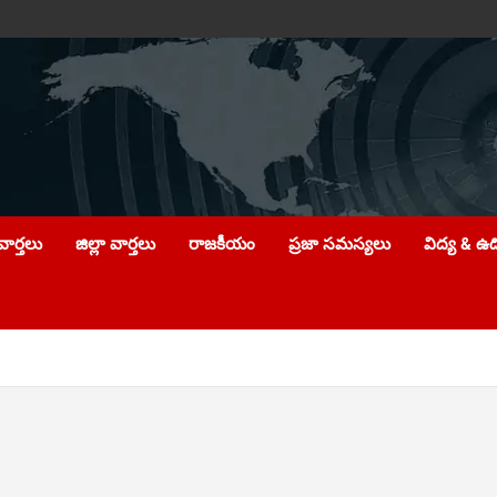
ార్తలు
జిల్లా వార్తలు
రాజకీయం
ప్రజా సమస్యలు
విద్య & ఉ