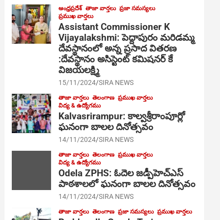
ఆంధ్రప్రదేశ్
తాజా వార్తలు
ప్రజా సమస్యలు
ప్రముఖ వార్తలు
Assistant Commissioner K
Vijayalakshmi: పెద్దాపురం మరిడమ్మ
దేవస్థానంలో అన్న ప్రసాద వితరణ
:దేవస్థానం అసిస్టెంట్ కమిషనర్ కే
విజయలక్ష్మి
15/11/2024
SIRA NEWS
తాజా వార్తలు
తెలంగాణ
ప్రముఖ వార్తలు
విద్య & ఉద్యోగము
Kalvasrirampur: కాల్వశ్రీరాంపూర్లో
ఘనంగా బాలల దినోత్సవం
14/11/2024
SIRA NEWS
తాజా వార్తలు
తెలంగాణ
ప్రముఖ వార్తలు
విద్య & ఉద్యోగము
Odela ZPHS: ఓదెల జ‌డ్పీహెచ్ఎస్
పాఠ‌శాల‌లో ఘనంగా బాలల దినోత్సవం
14/11/2024
SIRA NEWS
తాజా వార్తలు
తెలంగాణ
ప్రజా సమస్యలు
ప్రముఖ వార్తలు