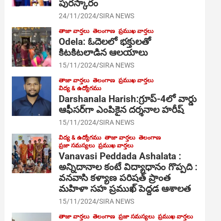
పురస్కారం
24/11/2024
SIRA NEWS
తాజా వార్తలు
తెలంగాణ
ప్రముఖ వార్తలు
Odela: ఓదెల‌లో భక్తులతో
కిటకిటలాడిన ఆల‌యాలు
15/11/2024
SIRA NEWS
తాజా వార్తలు
తెలంగాణ
ప్రముఖ వార్తలు
విద్య & ఉద్యోగము
Darshanala Harish:గ్రూప్-4లో వార్డు
ఆఫీసర్‌గా ఎంపికైన దర్శనాల హరీష్
15/11/2024
SIRA NEWS
విద్య & ఉద్యోగము
తాజా వార్తలు
తెలంగాణ
ప్రజా సమస్యలు
ప్రముఖ వార్తలు
Vanavasi Peddada Ashalata :
అన్నిదానాల కంటే విద్యాధానం గొప్పది :
వనవాసి కళ్యాణ పరిషత్ ప్రాంత
మహిళా సహ ప్రముఖ్ పెద్దడ ఆశాలత
15/11/2024
SIRA NEWS
తాజా వార్తలు
తెలంగాణ
ప్రజా సమస్యలు
ప్రముఖ వార్తలు