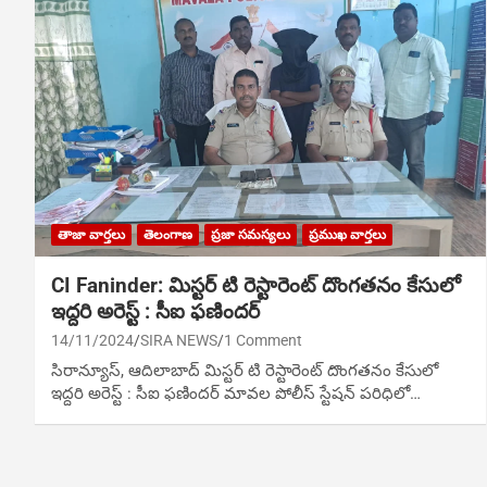
తాజా వార్తలు
తెలంగాణ
ప్రజా సమస్యలు
ప్రముఖ వార్తలు
CI Faninder: మిస్టర్ టి రెస్టారెంట్ దొంగతనం కేసులో
ఇద్దరి అరెస్ట్ : సీఐ ఫణిందర్
14/11/2024
SIRA NEWS
1 Comment
సిరాన్యూస్‌, ఆదిలాబాద్‌ మిస్టర్ టి రెస్టారెంట్ దొంగతనం కేసులో
ఇద్దరి అరెస్ట్ : సీఐ ఫణిందర్ మావల పోలీస్ స్టేషన్ పరిధిలో…