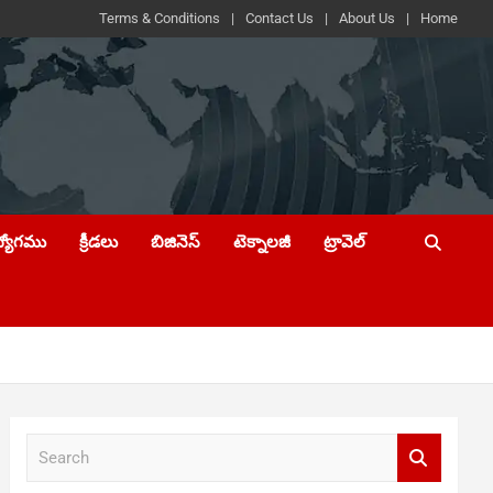
Terms & Conditions
Contact Us
About Us
Home
ద్యోగము
క్రీడలు
బిజినెస్
టెక్నాలజీ
ట్రావెల్
S
e
a