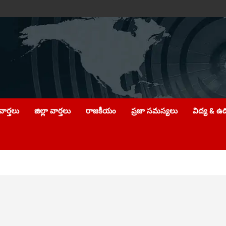
ార్తలు
జిల్లా వార్తలు
రాజకీయం
ప్రజా సమస్యలు
విద్య & ఉ