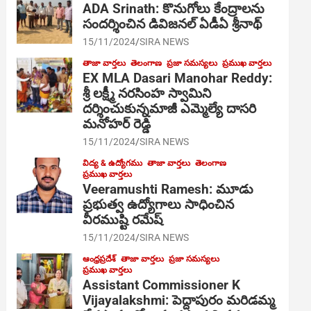
ADA Srinath: కొనుగోలు కేంద్రాల‌ను
సంద‌ర్శించిన డివిజనల్ ఏడీఏ శ్రీనాథ్
15/11/2024
SIRA NEWS
తాజా వార్తలు
తెలంగాణ
ప్రజా సమస్యలు
ప్రముఖ వార్తలు
EX MLA Dasari Manohar Reddy:
శ్రీ లక్ష్మీ నరసింహ స్వామిని
దర్శించుకున్నమాజీ ఎమ్మెల్యే దాసరి
మనోహర్ రెడ్డి
15/11/2024
SIRA NEWS
విద్య & ఉద్యోగము
తాజా వార్తలు
తెలంగాణ
ప్రముఖ వార్తలు
Veeramushti Ramesh: మూడు
ప్రభుత్వ ఉద్యోగాలు సాధించిన
వీరముష్టి రమేష్
15/11/2024
SIRA NEWS
ఆంధ్రప్రదేశ్
తాజా వార్తలు
ప్రజా సమస్యలు
ప్రముఖ వార్తలు
Assistant Commissioner K
Vijayalakshmi: పెద్దాపురం మరిడమ్మ