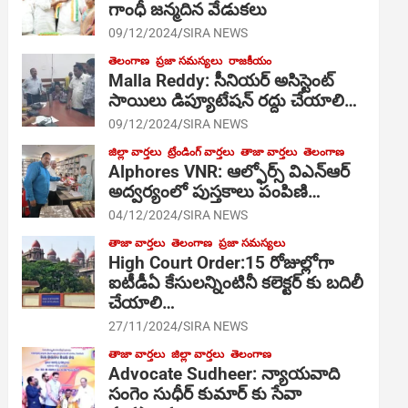
గాంధీ జ‌న్మ‌దిన వేడుక‌లు
09/12/2024
SIRA NEWS
తెలంగాణ
ప్రజా సమస్యలు
రాజకీయం
Malla Reddy: సీనియర్ అసిస్టెంట్
సాయిలు డిప్యూటేషన్ రద్దు చేయాలి…
09/12/2024
SIRA NEWS
జిల్లా వార్తలు
ట్రేండింగ్ వార్తలు
తాజా వార్తలు
తెలంగాణ
Alphores VNR: ఆల్ఫోర్స్ విఎన్ఆర్
అద్వర్యంలో పుస్తకాలు పంపిణి…
04/12/2024
SIRA NEWS
తాజా వార్తలు
తెలంగాణ
ప్రజా సమస్యలు
High Court Order:15 రోజుల్లోగా
ఐటీడీఏ కేసులన్నింటినీ కలెక్టర్ కు బదిలీ
చేయాలి…
27/11/2024
SIRA NEWS
తాజా వార్తలు
జిల్లా వార్తలు
తెలంగాణ
Advocate Sudheer: న్యాయవాది
సంగెం సుధీర్ కుమార్ కు సేవా