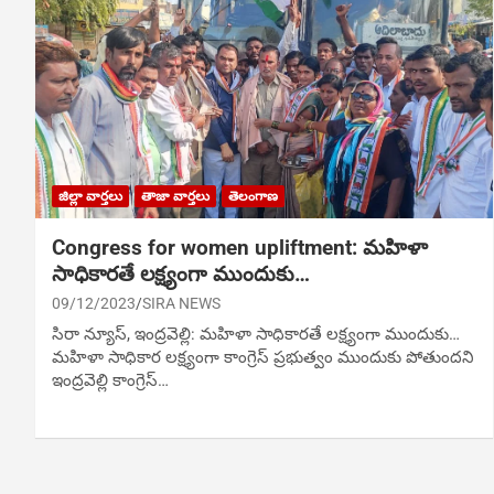
జిల్లా వార్తలు
తాజా వార్తలు
తెలంగాణ
Congress for women upliftment: మహిళా
సాధికారతే లక్ష్యంగా ముందుకు…
09/12/2023
SIRA NEWS
సిరా న్యూస్, ఇంద్రవెల్లి: మహిళా సాధికారతే లక్ష్యంగా ముందుకు…
మహిళా సాధికార లక్ష్యంగా కాంగ్రెస్ ప్రభుత్వం ముందుకు పోతుందని
ఇంద్రవెల్లి కాంగ్రెస్…