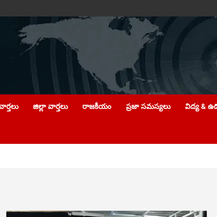
ార్తలు
జిల్లా వార్తలు
రాజకీయం
ప్రజా సమస్యలు
విద్య & ఉ