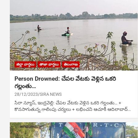
జిల్లా వార్తలు
తాజా వార్తలు
తెలంగాణ
Person Drowned: చేపల వేటకు వెళ్లిన ఒకరి
గల్లంతు…
28/12/2023
SIRA NEWS
సిరా న్యూస్, ఇంద్రవెల్లి: చేపల వేటకు వెళ్లిన ఒకరి గల్లంతు… +
కొనసాగుతున్న గాలింపు చర్యలు + లభించని ఆచూకీ ఆదిలాబాద్…