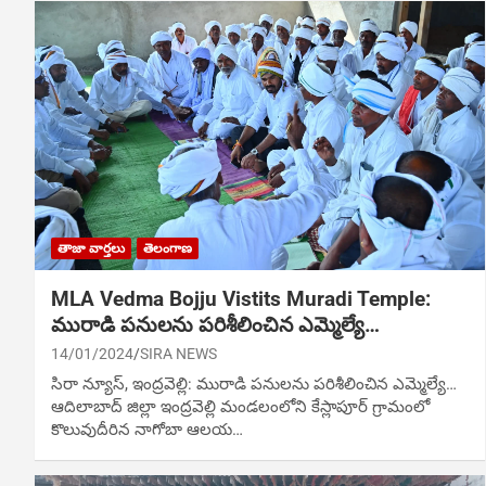
తాజా వార్తలు
తెలంగాణ
MLA Vedma Bojju Vistits Muradi Temple:
మురాడి పనులను పరిశీలించిన ఎమ్మెల్యే…
14/01/2024
SIRA NEWS
సిరా న్యూస్, ఇంద్రవెల్లి: మురాడి పనులను పరిశీలించిన ఎమ్మెల్యే…
ఆదిలాబాద్‌ జిల్లా ఇంద్రవెల్లి మండలంలోని కేస్లాపూర్‌ గ్రామంలో
కొలువుదీరిన నాగోబా ఆలయ…