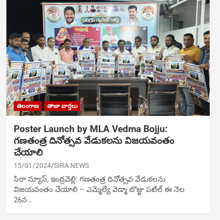
తెలంగాణ
తాజా వార్తలు
Poster Launch by MLA Vedma Bojju:
గణతంత్ర దినోత్సవ వేడుకలను విజయవంతం
చేయాలి
15/01/2024
SIRA NEWS
సిరా న్యూస్, ఇంద్రవెల్లి: గణతంత్ర దినోత్సవ వేడుకలను
విజయవంతం చేయాలి – ఎమ్మెల్యే వెడ్మా బొజ్జు పటేల్‌ ఈ నెల
26న…