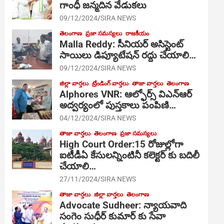
గాంధీ జ‌న్మ‌దిన వేడుక‌లు
09/12/2024
SIRA NEWS
తెలంగాణ
ప్రజా సమస్యలు
రాజకీయం
Malla Reddy: సీనియర్ అసిస్టెంట్
సాయిలు డిప్యూటేషన్ రద్దు చేయాలి…
09/12/2024
SIRA NEWS
జిల్లా వార్తలు
ట్రేండింగ్ వార్తలు
తాజా వార్తలు
తెలంగాణ
Alphores VNR: ఆల్ఫోర్స్ విఎన్ఆర్
అద్వర్యంలో పుస్తకాలు పంపిణి…
04/12/2024
SIRA NEWS
తాజా వార్తలు
తెలంగాణ
ప్రజా సమస్యలు
High Court Order:15 రోజుల్లోగా
ఐటీడీఏ కేసులన్నింటినీ కలెక్టర్ కు బదిలీ
చేయాలి…
27/11/2024
SIRA NEWS
తాజా వార్తలు
జిల్లా వార్తలు
తెలంగాణ
Advocate Sudheer: న్యాయవాది
సంగెం సుధీర్ కుమార్ కు సేవా