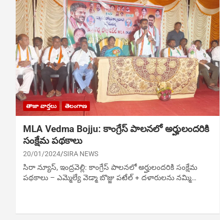
తాజా వార్తలు
తెలంగాణ
MLA Vedma Bojju: కాంగ్రేస్‌ పాలనలో అర్హులందరికి
సంక్షేమ పథకాలు
20/01/2024
SIRA NEWS
సిరా న్యూస్, ఇంద్రవెల్లి: కాంగ్రేస్‌ పాలనలో అర్హులందరికి సంక్షేమ
పథకాలు – ఎమ్మెల్యే వెడ్మా బొజ్జు పటేల్‌ + దళారులను నమ్మి…