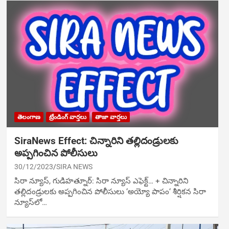
తెలంగాణ
ట్రేండింగ్ వార్తలు
తాజా వార్తలు
SiraNews Effect: చిన్నారిని తల్లిదండ్రులకు
అప్పగించిన పోలీసులు
30/12/2023
SIRA NEWS
సిరా న్యూస్, గుడిహత్నూర్: సిరా న్యూస్ ఎఫెక్ట్‌… + చిన్నారిని
తల్లిదండ్రులకు అప్పగించిన పోలీసులు ‘అయ్యో పాపం‘ శీర్షికన సిరా
న్యూస్‌లో…