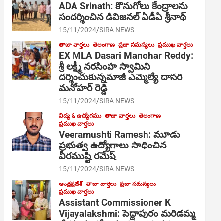
ADA Srinath: కొనుగోలు కేంద్రాల‌ను
సంద‌ర్శించిన డివిజనల్ ఏడీఏ శ్రీనాథ్
15/11/2024
SIRA NEWS
తాజా వార్తలు
తెలంగాణ
ప్రజా సమస్యలు
ప్రముఖ వార్తలు
EX MLA Dasari Manohar Reddy:
శ్రీ లక్ష్మీ నరసింహ స్వామిని
దర్శించుకున్నమాజీ ఎమ్మెల్యే దాసరి
మనోహర్ రెడ్డి
15/11/2024
SIRA NEWS
విద్య & ఉద్యోగము
తాజా వార్తలు
తెలంగాణ
ప్రముఖ వార్తలు
Veeramushti Ramesh: మూడు
ప్రభుత్వ ఉద్యోగాలు సాధించిన
వీరముష్టి రమేష్
15/11/2024
SIRA NEWS
ఆంధ్రప్రదేశ్
తాజా వార్తలు
ప్రజా సమస్యలు
ప్రముఖ వార్తలు
Assistant Commissioner K
Vijayalakshmi: పెద్దాపురం మరిడమ్మ