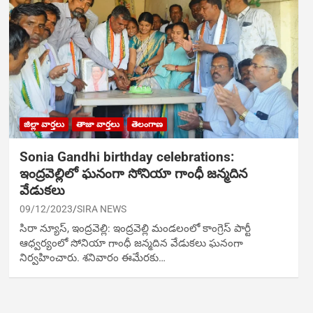
జిల్లా వార్తలు
తాజా వార్తలు
తెలంగాణ
Sonia Gandhi birthday celebrations:
ఇంద్రవెల్లిలో ఘనంగా సోనియా గాంధీ జన్మదిన
వేడుకలు
09/12/2023
SIRA NEWS
సిరా న్యూస్, ఇంద్రవెల్లి: ఇంద్రవెల్లి మండలంలో కాంగ్రెస్ పార్టీ
ఆధ్వర్యంలో సోనియా గాంధీ జన్మదిన వేడుకలు ఘనంగా
నిర్వహించారు. శనివారం ఈమేరకు…