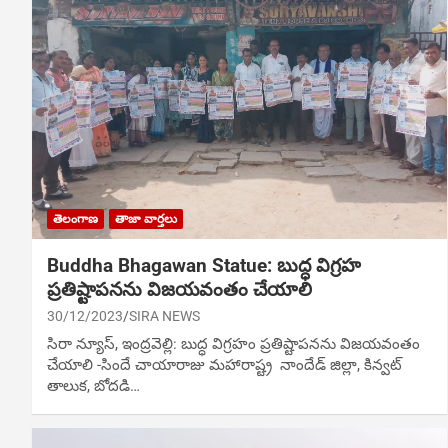
తెలంగాణ
తాజా వార్తలు
Buddha Bhagawan Statue: బుద్ధ విగ్రహ
ప్రతిష్టాపనను విజయవంతం చేయాలి
30/12/2023
SIRA NEWS
సిరా న్యూస్, ఇంద్రవెల్లి: బుద్ధ విగ్రహం ప్రతిష్టాపనను విజయవంతం
చేయాలి -సిందే చాయారాజు మహారాష్ట్ర నాందేడ్ జిల్లా, కిన్వట్
తాలుక, బోదడి…