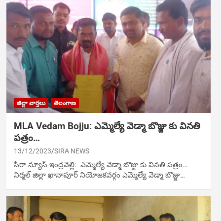
జిల్లా వార్తలు
తెలంగాణ
MLA Vedam Bojju: ఎమ్మెల్యే వెడ్మా బొజ్జు కు వినతి
పత్రం…
13/12/2023
SIRA NEWS
సిరా న్యూస్ ఇంద్రవెల్లి: ఎమ్మెల్యే వెడ్మా బొజ్జు కు వినతి పత్రం…
నిర్మల్ జిల్లా ఖానాపూర్ నియోజకవర్గం ఎమ్మెల్యే వెడ్మా బొజ్జు…