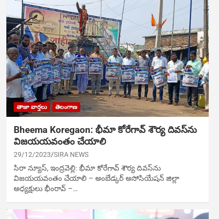
తాజా వార్తలు
తెలంగాణ
Bheema Koregaon: భీమా కోరేగావ్‌ శౌర్య దివస్‌ను
విజయయవంతం చేయాలి
29/12/2023
SIRA NEWS
సిరా న్యూస్, ఇంద్రవెల్లి: భీమా కోరేగావ్‌ శౌర్య దివస్‌ను
విజయయవంతం చేయాలి – అంబేడ్కర్‌ అసోసియేషన్‌ జిల్లా
అధ్యక్షులు భీంరావ్‌ –…