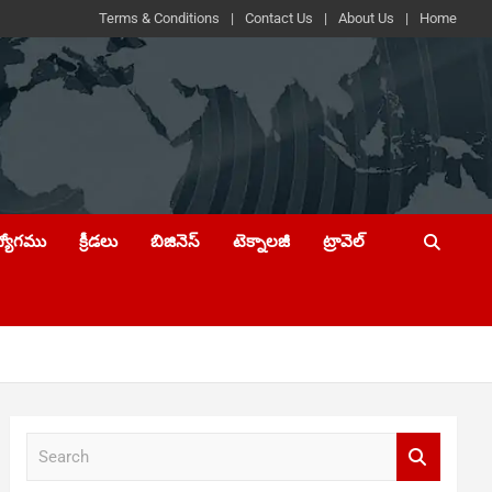
Terms & Conditions
Contact Us
About Us
Home
ద్యోగము
క్రీడలు
బిజినెస్
టెక్నాలజీ
ట్రావెల్
S
e
a