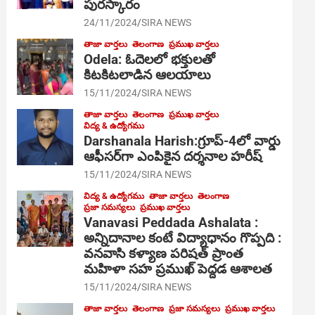
పురస్కారం
24/11/2024
SIRA NEWS
తాజా వార్తలు
తెలంగాణ
ప్రముఖ వార్తలు
Odela: ఓదెల‌లో భక్తులతో
కిటకిటలాడిన ఆల‌యాలు
15/11/2024
SIRA NEWS
తాజా వార్తలు
తెలంగాణ
ప్రముఖ వార్తలు
విద్య & ఉద్యోగము
Darshanala Harish:గ్రూప్-4లో వార్డు
ఆఫీసర్‌గా ఎంపికైన దర్శనాల హరీష్
15/11/2024
SIRA NEWS
విద్య & ఉద్యోగము
తాజా వార్తలు
తెలంగాణ
ప్రజా సమస్యలు
ప్రముఖ వార్తలు
Vanavasi Peddada Ashalata :
అన్నిదానాల కంటే విద్యాధానం గొప్పది :
వనవాసి కళ్యాణ పరిషత్ ప్రాంత
మహిళా సహ ప్రముఖ్ పెద్దడ ఆశాలత
15/11/2024
SIRA NEWS
తాజా వార్తలు
తెలంగాణ
ప్రజా సమస్యలు
ప్రముఖ వార్తలు