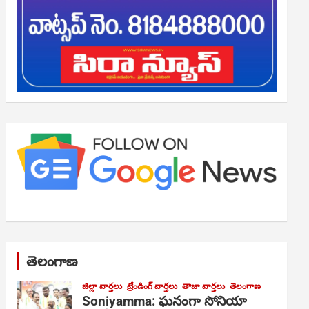
తెలంగాణ
జిల్లా వార్తలు
ట్రేండింగ్ వార్తలు
తాజా వార్తలు
తెలంగాణ
Soniyamma: ఘ‌నంగా సోనియా