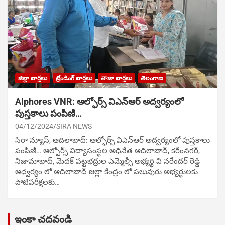
జిల్లా వార్తలు
ట్రేండింగ్ వార్తలు
తాజా వార్తలు
తెలంగాణ
Alphores VNR: ఆల్ఫోర్స్ విఎన్ఆర్ అద్వర్యంలో
పుస్తకాలు పంపిణి…
04/12/2024
SIRA NEWS
సిరా న్యూస్, ఆదిలాబాద్: ఆల్ఫోర్స్ విఎన్ఆర్ అద్వర్యంలో పుస్తకాలు
పంపిణి… ఆల్ఫోర్స్ విద్యాసంస్థల అధినేత ఆదిలాబాద్, కరీంనగర్,
నిజామాబాద్, మెదక్ పట్టభద్రుల ఎమ్మెల్సీ అభ్యర్థి వి నరేందర్ రెడ్డి
అధ్వర్యం లో ఆదిలాబాద్ జిల్లా కేంద్రం లో పలువురు అభ్యర్థులకు
పోటిప‌రీక్ష‌ల‌కు…
ఇంకా చదవండి