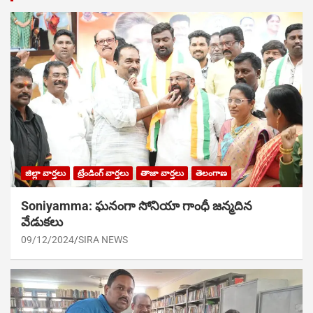
జిల్లా వార్తలు
ట్రేండింగ్ వార్తలు
తాజా వార్తలు
తెలంగాణ
Soniyamma: ఘ‌నంగా సోనియా గాంధీ జ‌న్మ‌దిన
వేడుక‌లు
09/12/2024
SIRA NEWS