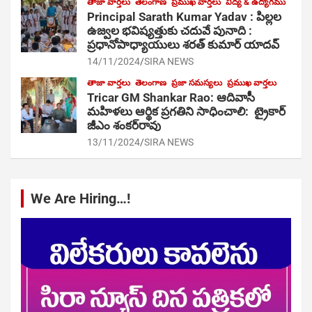
తాజా వార్తలు
తెలంగాణ
ప్రముఖ వార్తలు
విద్య & ఉద్యోగము
Principal Sarath Kumar Yadav : పిల్లల
ఉజ్వల భవిష్యత్తుకు చదువే పునాది :
ప్రధానోపాధ్యాయులు శరత్ కుమార్ యాదవ్
14/11/2024
SIRA NEWS
తాజా వార్తలు
తెలంగాణ
ప్రజా సమస్యలు
ప్రముఖ వార్తలు
Tricar GM Shankar Rao: ఆదివాసీ
మహిళలు ఆర్థిక ప్రగతిని సాధించాలి: ట్రైకార్
జీఎం శంకర్‌రావు
13/11/2024
SIRA NEWS
We Are Hiring…!