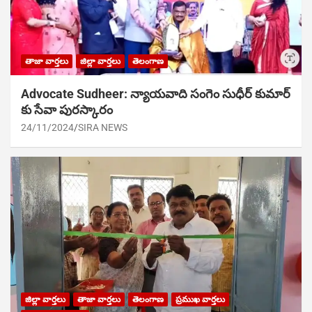
తాజా వార్తలు
జిల్లా వార్తలు
తెలంగాణ
Advocate Sudheer: న్యాయవాది సంగెం సుధీర్ కుమార్
కు సేవా పురస్కారం
24/11/2024
SIRA NEWS
జిల్లా వార్తలు
తాజా వార్తలు
తెలంగాణ
ప్రముఖ వార్తలు