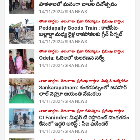
పాఠ‌శాల‌లో ఘనంగా బాలల దినోత్సవం
14/11/2024
SIRA NEWS
తాజా వార్తలు
తెలంగాణ
ప్రజా సమస్యలు
ప్రముఖ వార్తలు
Peddapally Goods Train : కాజీపేట-
బల్లార్షా మధ్య రైళ్ల రాకపోకలకు గ్రీన్ సిగ్నల్
14/11/2024
SIRA NEWS
తాజా వార్తలు
తెలంగాణ
ప్రజా సమస్యలు
ప్రముఖ వార్తలు
Odela: ఓదెలలో కులగణన సర్వే
14/11/2024
SIRA NEWS
తాజా వార్తలు
తెలంగాణ
ప్రముఖ వార్తలు
విద్య & ఉద్యోగము
Sankarapatnam: శంకరపట్నంలో జవహర్
లాల్ నెహ్రూ జయంతి వేడుకలు
14/11/2024
SIRA NEWS
తాజా వార్తలు
తెలంగాణ
ప్రజా సమస్యలు
ప్రముఖ వార్తలు
CI Faninder: మిస్టర్ టి రెస్టారెంట్ దొంగతనం
కేసులో ఇద్దరి అరెస్ట్ : సీఐ ఫణిందర్
14/11/2024
SIRA NEWS