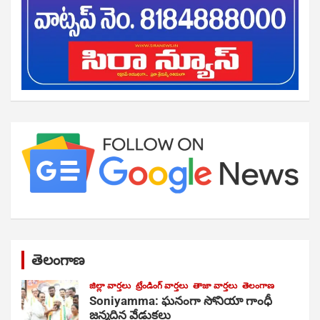
తెలంగాణ
జిల్లా వార్తలు
ట్రేండింగ్ వార్తలు
తాజా వార్తలు
తెలంగాణ
Soniyamma: ఘ‌నంగా సోనియా గాంధీ
జ‌న్మ‌దిన వేడుక‌లు