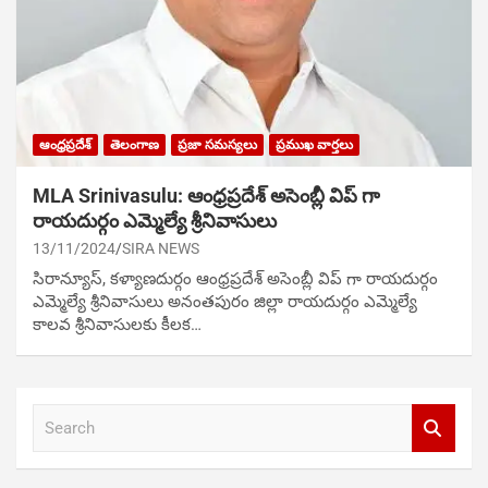
ఆంధ్రప్రదేశ్
తెలంగాణ
ప్రజా సమస్యలు
ప్రముఖ వార్తలు
MLA Srinivasulu: ఆంధ్రప్రదేశ్ అసెంబ్లీ విప్ గా
రాయదుర్గం ఎమ్మెల్యే శ్రీనివాసులు
13/11/2024
SIRA NEWS
సిరాన్యూస్‌, కళ్యాణదుర్గం ఆంధ్రప్రదేశ్ అసెంబ్లీ విప్ గా రాయదుర్గం
ఎమ్మెల్యే శ్రీనివాసులు అనంతపురం జిల్లా రాయదుర్గం ఎమ్మెల్యే
కాలవ శ్రీనివాసులకు కీలక…
S
e
a
r