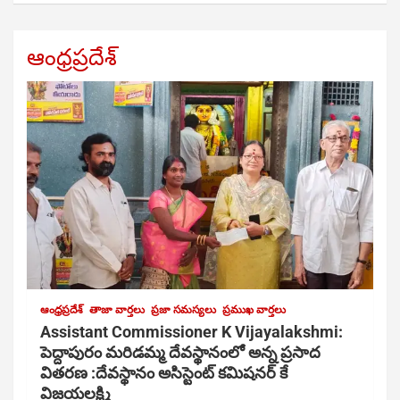
ఆంధ్రప్రదేశ్
ఆంధ్రప్రదేశ్
తాజా వార్తలు
ప్రజా సమస్యలు
ప్రముఖ వార్తలు
Assistant Commissioner K Vijayalakshmi:
పెద్దాపురం మరిడమ్మ దేవస్థానంలో అన్న ప్రసాద
వితరణ :దేవస్థానం అసిస్టెంట్ కమిషనర్ కే
విజయలక్ష్మి