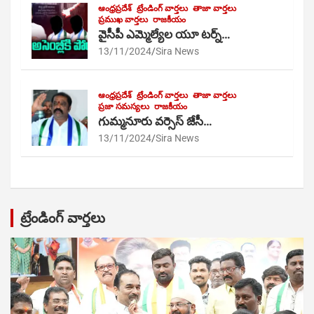
ఆంధ్రప్రదేశ్
ట్రేండింగ్ వార్తలు
తాజా వార్తలు
ప్రముఖ వార్తలు
రాజకీయం
వైసీపీ ఎమ్మెల్యేల యూ టర్న్…
13/11/2024
Sira News
ఆంధ్రప్రదేశ్
ట్రేండింగ్ వార్తలు
తాజా వార్తలు
ప్రజా సమస్యలు
రాజకీయం
గుమ్మనూరు వర్సెస్ జేసీ…
13/11/2024
Sira News
ట్రేండింగ్ వార్తలు