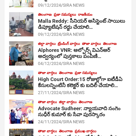
09/12/2024
SIRA NEWS
తెలంగాణ
ప్రజా సమస్యలు
రాజకీయం
Malla Reddy: సీనియర్ అసిస్టెంట్ సాయిలు
డిప్యూటేషన్ రద్దు చేయాలి…
09/12/2024
SIRA NEWS
జిల్లా వార్తలు
ట్రేండింగ్ వార్తలు
తాజా వార్తలు
తెలంగాణ
Alphores VNR: ఆల్ఫోర్స్ విఎన్ఆర్
అద్వర్యంలో పుస్తకాలు పంపిణి…
04/12/2024
SIRA NEWS
తాజా వార్తలు
తెలంగాణ
ప్రజా సమస్యలు
High Court Order:15 రోజుల్లోగా ఐటీడీఏ
కేసులన్నింటినీ కలెక్టర్ కు బదిలీ చేయాలి…
27/11/2024
SIRA NEWS
తాజా వార్తలు
జిల్లా వార్తలు
తెలంగాణ
Advocate Sudheer: న్యాయవాది సంగెం
సుధీర్ కుమార్ కు సేవా పురస్కారం
24/11/2024
SIRA NEWS
తాజా వార్తలు
తెలంగాణ
ప్రముఖ వార్తలు