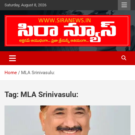
Skip
Saturday, August 8, 2026
to
content
Telugu Online News Daily
SIRA NEWS
Home
MLA Srinivasulu:
Tag:
MLA Srinivasulu: