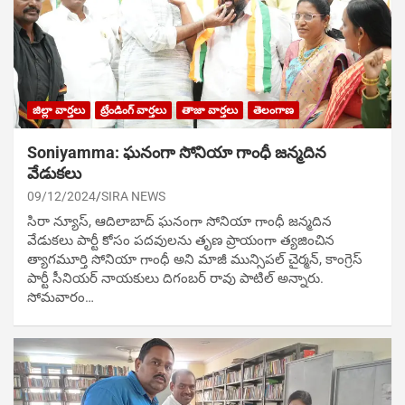
జిల్లా వార్తలు
ట్రేండింగ్ వార్తలు
తాజా వార్తలు
తెలంగాణ
Soniyamma: ఘ‌నంగా సోనియా గాంధీ జ‌న్మ‌దిన
వేడుక‌లు
09/12/2024
SIRA NEWS
సిరా న్యూస్, ఆదిలాబాద్ ఘ‌నంగా సోనియా గాంధీ జ‌న్మ‌దిన
వేడుక‌లు పార్టీ కోసం ప‌ద‌వుల‌ను తృణ ప్రాయంగా త్య‌జించిన
త్యాగమూర్తి సోనియా గాంధీ అని మాజీ మున్సిప‌ల్ చైర్మ‌న్, కాంగ్రెస్
పార్టీ సీనియ‌ర్ నాయ‌కులు దిగంబ‌ర్ రావు పాటిల్ అన్నారు.
సోమవారం…