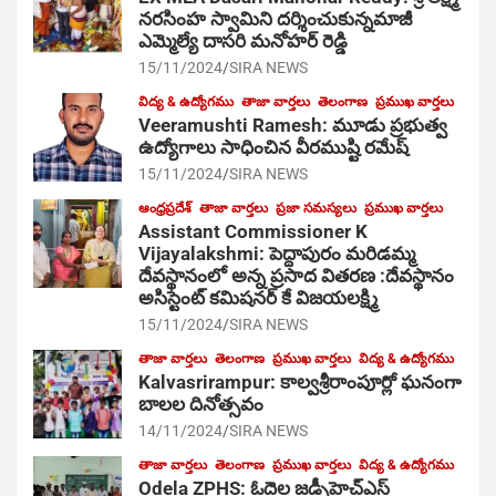
నరసింహ స్వామిని దర్శించుకున్నమాజీ
ఎమ్మెల్యే దాసరి మనోహర్ రెడ్డి
15/11/2024
SIRA NEWS
విద్య & ఉద్యోగము
తాజా వార్తలు
తెలంగాణ
ప్రముఖ వార్తలు
Veeramushti Ramesh: మూడు ప్రభుత్వ
ఉద్యోగాలు సాధించిన వీరముష్టి రమేష్
15/11/2024
SIRA NEWS
ఆంధ్రప్రదేశ్
తాజా వార్తలు
ప్రజా సమస్యలు
ప్రముఖ వార్తలు
Assistant Commissioner K
Vijayalakshmi: పెద్దాపురం మరిడమ్మ
దేవస్థానంలో అన్న ప్రసాద వితరణ :దేవస్థానం
అసిస్టెంట్ కమిషనర్ కే విజయలక్ష్మి
15/11/2024
SIRA NEWS
తాజా వార్తలు
తెలంగాణ
ప్రముఖ వార్తలు
విద్య & ఉద్యోగము
Kalvasrirampur: కాల్వశ్రీరాంపూర్లో ఘనంగా
బాలల దినోత్సవం
14/11/2024
SIRA NEWS
తాజా వార్తలు
తెలంగాణ
ప్రముఖ వార్తలు
విద్య & ఉద్యోగము
Odela ZPHS: ఓదెల జ‌డ్పీహెచ్ఎస్