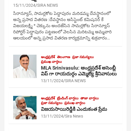
15/11/2024
SIRA NEWS
సిరాన్యూస్, సామర్లకోట పెద్దాపురం మరిడమ్మ దేవస్థానంలో
అన్న ప్రసాద వితరణ :దేవస్థానం అసిస్టెంట్ కమిషనర్ కే
విజయలక్ష్మి * చెక్కును అందజేసిన సామర్లకోట సిరాన్యూస్
రిపోర్టర్ పెద్దాపురం పట్టణంలో వెలసిన మరిటమ్మ అమ్మవారి
ఆలయంలో అన్న ప్రసాద వితరణ కార్యక్రమాన్ని శుక్రవారం…
ఆంధ్రప్రదేశ్
తెలంగాణ
ప్రజా సమస్యలు
ప్రముఖ వార్తలు
MLA Srinivasulu: ఆంధ్రప్రదేశ్ అసెంబ్లీ
విప్ గా రాయదుర్గం ఎమ్మెల్యే శ్రీనివాసులు
13/11/2024
SIRA NEWS
ఆంధ్రప్రదేశ్
ట్రేండింగ్ వార్తలు
తాజా వార్తలు
ప్రజా సమస్యలు
ప్రముఖ వార్తలు
విజయసాయిరెడ్డికి ఎందుకంత ప్రేమ
13/11/2024
Sira News