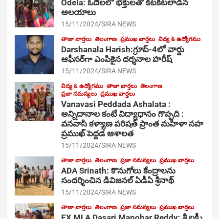
Odela: ఓదెల‌లో భక్తులతో కిటకిటలాడిన
ఆల‌యాలు
15/11/2024
SIRA NEWS
తాజా వార్తలు
తెలంగాణ
ప్రముఖ వార్తలు
విద్య & ఉద్యోగము
Darshanala Harish:గ్రూప్-4లో వార్డు
ఆఫీసర్‌గా ఎంపికైన దర్శనాల హరీష్
15/11/2024
SIRA NEWS
విద్య & ఉద్యోగము
తాజా వార్తలు
తెలంగాణ
ప్రజా సమస్యలు
ప్రముఖ వార్తలు
Vanavasi Peddada Ashalata :
అన్నిదానాల కంటే విద్యాధానం గొప్పది :
వనవాసి కళ్యాణ పరిషత్ ప్రాంత మహిళా సహ
ప్రముఖ్ పెద్దడ ఆశాలత
15/11/2024
SIRA NEWS
తాజా వార్తలు
తెలంగాణ
ప్రజా సమస్యలు
ప్రముఖ వార్తలు
ADA Srinath: కొనుగోలు కేంద్రాల‌ను
సంద‌ర్శించిన డివిజనల్ ఏడీఏ శ్రీనాథ్
15/11/2024
SIRA NEWS
తాజా వార్తలు
తెలంగాణ
ప్రజా సమస్యలు
ప్రముఖ వార్తలు
EX MLA Dasari Manohar Reddy: శ్రీ లక్ష్మీ