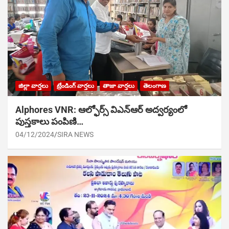
జిల్లా వార్తలు
ట్రేండింగ్ వార్తలు
తాజా వార్తలు
తెలంగాణ
Alphores VNR: ఆల్ఫోర్స్ విఎన్ఆర్ అద్వర్యంలో
పుస్తకాలు పంపిణి…
04/12/2024
SIRA NEWS