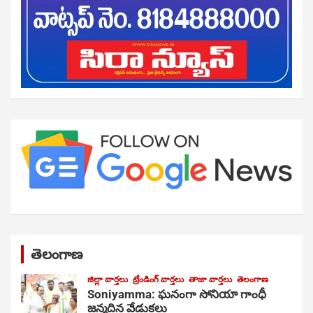
తెలంగాణ
జిల్లా వార్తలు
ట్రేండింగ్ వార్తలు
తాజా వార్తలు
తెలంగాణ
Soniyamma: ఘ‌నంగా సోనియా గాంధీ
జ‌న్మ‌దిన వేడుక‌లు