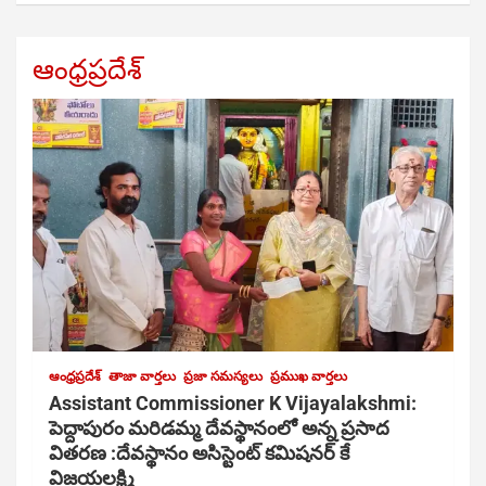
ఆంధ్రప్రదేశ్
ఆంధ్రప్రదేశ్
తాజా వార్తలు
ప్రజా సమస్యలు
ప్రముఖ వార్తలు
Assistant Commissioner K Vijayalakshmi:
పెద్దాపురం మరిడమ్మ దేవస్థానంలో అన్న ప్రసాద
వితరణ :దేవస్థానం అసిస్టెంట్ కమిషనర్ కే
విజయలక్ష్మి