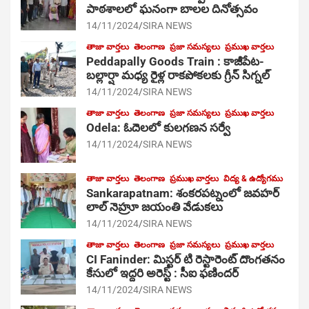
పాఠ‌శాల‌లో ఘనంగా బాలల దినోత్సవం
14/11/2024
SIRA NEWS
తాజా వార్తలు
తెలంగాణ
ప్రజా సమస్యలు
ప్రముఖ వార్తలు
Peddapally Goods Train : కాజీపేట-
బల్లార్షా మధ్య రైళ్ల రాకపోకలకు గ్రీన్ సిగ్నల్
14/11/2024
SIRA NEWS
తాజా వార్తలు
తెలంగాణ
ప్రజా సమస్యలు
ప్రముఖ వార్తలు
Odela: ఓదెలలో కులగణన సర్వే
14/11/2024
SIRA NEWS
తాజా వార్తలు
తెలంగాణ
ప్రముఖ వార్తలు
విద్య & ఉద్యోగము
Sankarapatnam: శంకరపట్నంలో జవహర్
లాల్ నెహ్రూ జయంతి వేడుకలు
14/11/2024
SIRA NEWS
తాజా వార్తలు
తెలంగాణ
ప్రజా సమస్యలు
ప్రముఖ వార్తలు
CI Faninder: మిస్టర్ టి రెస్టారెంట్ దొంగతనం
కేసులో ఇద్దరి అరెస్ట్ : సీఐ ఫణిందర్
14/11/2024
SIRA NEWS