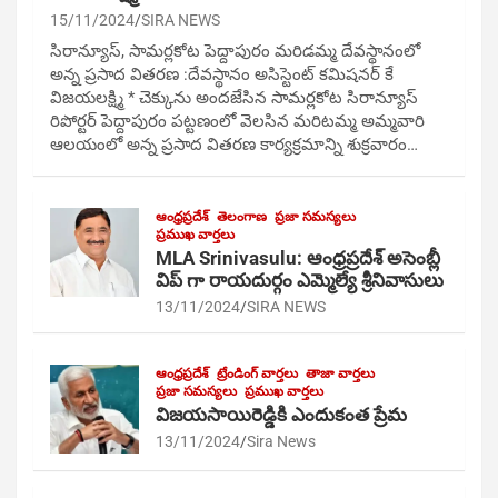
15/11/2024
SIRA NEWS
సిరాన్యూస్, సామర్లకోట పెద్దాపురం మరిడమ్మ దేవస్థానంలో
అన్న ప్రసాద వితరణ :దేవస్థానం అసిస్టెంట్ కమిషనర్ కే
విజయలక్ష్మి * చెక్కును అందజేసిన సామర్లకోట సిరాన్యూస్
రిపోర్టర్ పెద్దాపురం పట్టణంలో వెలసిన మరిటమ్మ అమ్మవారి
ఆలయంలో అన్న ప్రసాద వితరణ కార్యక్రమాన్ని శుక్రవారం…
ఆంధ్రప్రదేశ్
తెలంగాణ
ప్రజా సమస్యలు
ప్రముఖ వార్తలు
MLA Srinivasulu: ఆంధ్రప్రదేశ్ అసెంబ్లీ
విప్ గా రాయదుర్గం ఎమ్మెల్యే శ్రీనివాసులు
13/11/2024
SIRA NEWS
ఆంధ్రప్రదేశ్
ట్రేండింగ్ వార్తలు
తాజా వార్తలు
ప్రజా సమస్యలు
ప్రముఖ వార్తలు
విజయసాయిరెడ్డికి ఎందుకంత ప్రేమ
13/11/2024
Sira News