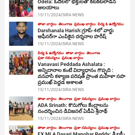
Odela: ఓదెల‌లో భక్తులతో కిటకిటలాడిన
ఆల‌యాలు
15/11/2024
SIRA NEWS
తాజా వార్తలు
తెలంగాణ
ప్రముఖ వార్తలు
విద్య & ఉద్యోగము
Darshanala Harish:గ్రూప్-4లో వార్డు
ఆఫీసర్‌గా ఎంపికైన దర్శనాల హరీష్
15/11/2024
SIRA NEWS
విద్య & ఉద్యోగము
తాజా వార్తలు
తెలంగాణ
ప్రజా సమస్యలు
ప్రముఖ వార్తలు
Vanavasi Peddada Ashalata :
అన్నిదానాల కంటే విద్యాధానం గొప్పది :
వనవాసి కళ్యాణ పరిషత్ ప్రాంత మహిళా సహ
ప్రముఖ్ పెద్దడ ఆశాలత
15/11/2024
SIRA NEWS
తాజా వార్తలు
తెలంగాణ
ప్రజా సమస్యలు
ప్రముఖ వార్తలు
ADA Srinath: కొనుగోలు కేంద్రాల‌ను
సంద‌ర్శించిన డివిజనల్ ఏడీఏ శ్రీనాథ్
15/11/2024
SIRA NEWS
తాజా వార్తలు
తెలంగాణ
ప్రజా సమస్యలు
ప్రముఖ వార్తలు
EX MLA Dasari Manohar Reddy: శ్రీ లక్ష్మీ