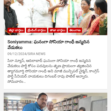
జిల్లా వార్తలు
ట్రేండింగ్ వార్తలు
తాజా వార్తలు
తెలంగాణ
Soniyamma: ఘ‌నంగా సోనియా గాంధీ జ‌న్మ‌దిన
వేడుక‌లు
09/12/2024
SIRA NEWS
సిరా న్యూస్, ఆదిలాబాద్ ఘ‌నంగా సోనియా గాంధీ జ‌న్మ‌దిన
వేడుక‌లు పార్టీ కోసం ప‌ద‌వుల‌ను తృణ ప్రాయంగా త్య‌జించిన
త్యాగమూర్తి సోనియా గాంధీ అని మాజీ మున్సిప‌ల్ చైర్మ‌న్, కాంగ్రెస్
పార్టీ సీనియ‌ర్ నాయ‌కులు దిగంబ‌ర్ రావు పాటిల్ అన్నారు.
సోమవారం…