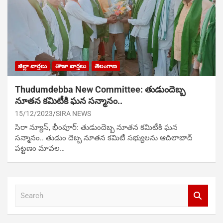
జిల్లా వార్తలు
తాజా వార్తలు
తెలంగాణ
Thudumdebba New Committee: తుడుందెబ్బ
నూతన కమిటీకి ఘన సన్మానం..
15/12/2023
SIRA NEWS
సిరా న్యూస్, భీంపూర్‌: తుడుందెబ్బ నూతన కమిటీకి ఘన
సన్మానం.. తుడుం దెబ్బ నూతన కమిటీ సభ్యులను ఆదిలాబాద్‌
పట్టణం మావల…
S
e
a
r