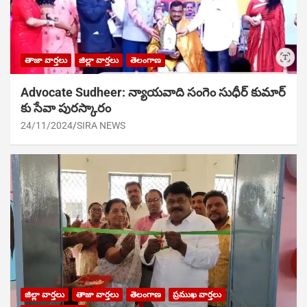
తాజా వార్తలు
జిల్లా వార్తలు
తెలంగాణ
Advocate Sudheer: న్యాయవాది సంగెం సుధీర్ కుమార్
కు సేవా పురస్కారం
24/11/2024
SIRA NEWS
జిల్లా వార్తలు
తాజా వార్తలు
తెలంగాణ
ప్రముఖ వార్తలు