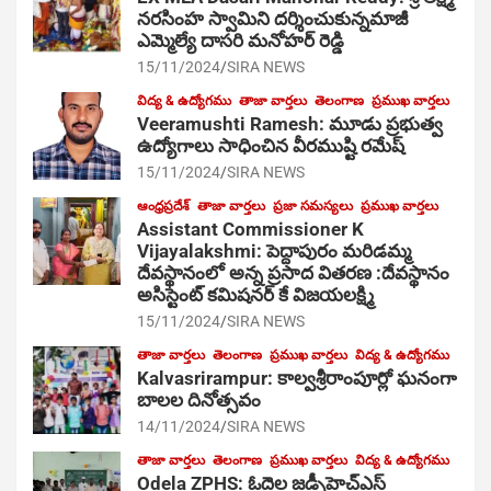
నరసింహ స్వామిని దర్శించుకున్నమాజీ
ఎమ్మెల్యే దాసరి మనోహర్ రెడ్డి
15/11/2024
SIRA NEWS
విద్య & ఉద్యోగము
తాజా వార్తలు
తెలంగాణ
ప్రముఖ వార్తలు
Veeramushti Ramesh: మూడు ప్రభుత్వ
ఉద్యోగాలు సాధించిన వీరముష్టి రమేష్
15/11/2024
SIRA NEWS
ఆంధ్రప్రదేశ్
తాజా వార్తలు
ప్రజా సమస్యలు
ప్రముఖ వార్తలు
Assistant Commissioner K
Vijayalakshmi: పెద్దాపురం మరిడమ్మ
దేవస్థానంలో అన్న ప్రసాద వితరణ :దేవస్థానం
అసిస్టెంట్ కమిషనర్ కే విజయలక్ష్మి
15/11/2024
SIRA NEWS
తాజా వార్తలు
తెలంగాణ
ప్రముఖ వార్తలు
విద్య & ఉద్యోగము
Kalvasrirampur: కాల్వశ్రీరాంపూర్లో ఘనంగా
బాలల దినోత్సవం
14/11/2024
SIRA NEWS
తాజా వార్తలు
తెలంగాణ
ప్రముఖ వార్తలు
విద్య & ఉద్యోగము
Odela ZPHS: ఓదెల జ‌డ్పీహెచ్ఎస్