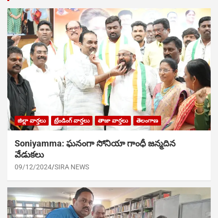
జిల్లా వార్తలు
ట్రేండింగ్ వార్తలు
తాజా వార్తలు
తెలంగాణ
Soniyamma: ఘ‌నంగా సోనియా గాంధీ జ‌న్మ‌దిన
వేడుక‌లు
09/12/2024
SIRA NEWS