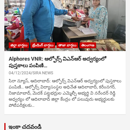
జిల్లా వార్తలు
ట్రేండింగ్ వార్తలు
తాజా వార్తలు
తెలంగాణ
Alphores VNR: ఆల్ఫోర్స్ విఎన్ఆర్ అద్వర్యంలో
పుస్తకాలు పంపిణి…
04/12/2024
SIRA NEWS
సిరా న్యూస్, ఆదిలాబాద్: ఆల్ఫోర్స్ విఎన్ఆర్ అద్వర్యంలో పుస్తకాలు
పంపిణి… ఆల్ఫోర్స్ విద్యాసంస్థల అధినేత ఆదిలాబాద్, కరీంనగర్,
నిజామాబాద్, మెదక్ పట్టభద్రుల ఎమ్మెల్సీ అభ్యర్థి వి నరేందర్ రెడ్డి
అధ్వర్యం లో ఆదిలాబాద్ జిల్లా కేంద్రం లో పలువురు అభ్యర్థులకు
పోటిప‌రీక్ష‌ల‌కు…
ఇంకా చదవండి