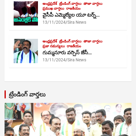
ఆంధ్రప్రదేశ్
ట్రేండింగ్ వార్తలు
తాజా వార్తలు
ప్రముఖ వార్తలు
రాజకీయం
వైసీపీ ఎమ్మెల్యేల యూ టర్న్…
13/11/2024
Sira News
ఆంధ్రప్రదేశ్
ట్రేండింగ్ వార్తలు
తాజా వార్తలు
ప్రజా సమస్యలు
రాజకీయం
గుమ్మనూరు వర్సెస్ జేసీ…
13/11/2024
Sira News
ట్రేండింగ్ వార్తలు