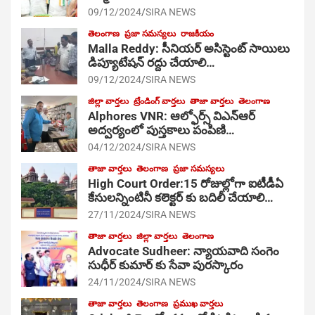
09/12/2024
SIRA NEWS
తెలంగాణ
ప్రజా సమస్యలు
రాజకీయం
Malla Reddy: సీనియర్ అసిస్టెంట్ సాయిలు
డిప్యూటేషన్ రద్దు చేయాలి…
09/12/2024
SIRA NEWS
జిల్లా వార్తలు
ట్రేండింగ్ వార్తలు
తాజా వార్తలు
తెలంగాణ
Alphores VNR: ఆల్ఫోర్స్ విఎన్ఆర్
అద్వర్యంలో పుస్తకాలు పంపిణి…
04/12/2024
SIRA NEWS
తాజా వార్తలు
తెలంగాణ
ప్రజా సమస్యలు
High Court Order:15 రోజుల్లోగా ఐటీడీఏ
కేసులన్నింటినీ కలెక్టర్ కు బదిలీ చేయాలి…
27/11/2024
SIRA NEWS
తాజా వార్తలు
జిల్లా వార్తలు
తెలంగాణ
Advocate Sudheer: న్యాయవాది సంగెం
సుధీర్ కుమార్ కు సేవా పురస్కారం
24/11/2024
SIRA NEWS
తాజా వార్తలు
తెలంగాణ
ప్రముఖ వార్తలు