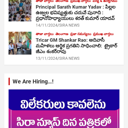
తాజా వార్తలు
తెలంగాణ
ప్రముఖ వార్తలు
విద్య & ఉద్యోగము
Principal Sarath Kumar Yadav : పిల్లల
ఉజ్వల భవిష్యత్తుకు చదువే పునాది :
ప్రధానోపాధ్యాయులు శరత్ కుమార్ యాదవ్
14/11/2024
SIRA NEWS
తాజా వార్తలు
తెలంగాణ
ప్రజా సమస్యలు
ప్రముఖ వార్తలు
Tricar GM Shankar Rao: ఆదివాసీ
మహిళలు ఆర్థిక ప్రగతిని సాధించాలి: ట్రైకార్
జీఎం శంకర్‌రావు
13/11/2024
SIRA NEWS
We Are Hiring…!