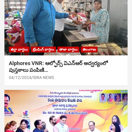
జిల్లా వార్తలు
ట్రేండింగ్ వార్తలు
తాజా వార్తలు
తెలంగాణ
Alphores VNR: ఆల్ఫోర్స్ విఎన్ఆర్ అద్వర్యంలో
పుస్తకాలు పంపిణి…
04/12/2024
SIRA NEWS