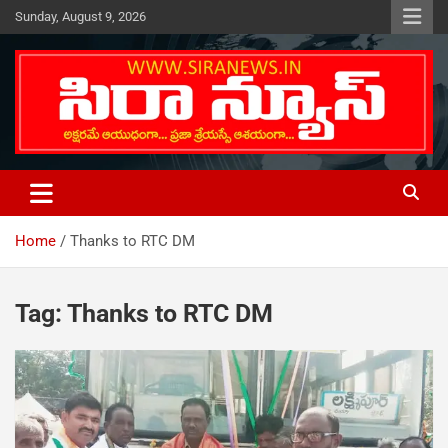
Skip
Sunday, August 9, 2026
to
content
Telugu Online News Daily
SIRA NEWS
Home
Thanks to RTC DM
Tag:
Thanks to RTC DM