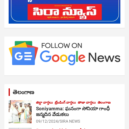
తెలంగాణ
జిల్లా వార్తలు
ట్రేండింగ్ వార్తలు
తాజా వార్తలు
తెలంగాణ
Soniyamma: ఘ‌నంగా సోనియా గాంధీ
జ‌న్మ‌దిన వేడుక‌లు
09/12/2024
SIRA NEWS