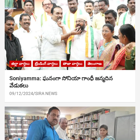
జిల్లా వార్తలు
ట్రేండింగ్ వార్తలు
తాజా వార్తలు
తెలంగాణ
Soniyamma: ఘ‌నంగా సోనియా గాంధీ జ‌న్మ‌దిన
వేడుక‌లు
09/12/2024
SIRA NEWS