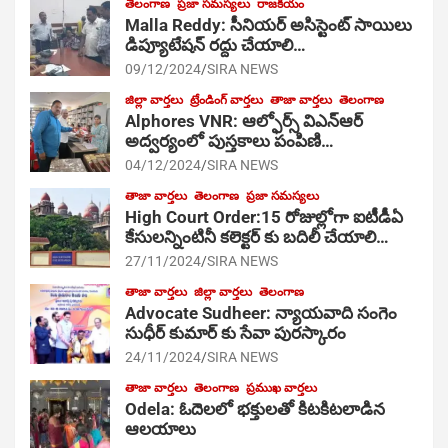
తెలంగాణ
ప్రజా సమస్యలు
రాజకీయం
Malla Reddy: సీనియర్ అసిస్టెంట్ సాయిలు
డిప్యూటేషన్ రద్దు చేయాలి…
09/12/2024
SIRA NEWS
జిల్లా వార్తలు
ట్రేండింగ్ వార్తలు
తాజా వార్తలు
తెలంగాణ
Alphores VNR: ఆల్ఫోర్స్ విఎన్ఆర్
అద్వర్యంలో పుస్తకాలు పంపిణి…
04/12/2024
SIRA NEWS
తాజా వార్తలు
తెలంగాణ
ప్రజా సమస్యలు
High Court Order:15 రోజుల్లోగా ఐటీడీఏ
కేసులన్నింటినీ కలెక్టర్ కు బదిలీ చేయాలి…
27/11/2024
SIRA NEWS
తాజా వార్తలు
జిల్లా వార్తలు
తెలంగాణ
Advocate Sudheer: న్యాయవాది సంగెం
సుధీర్ కుమార్ కు సేవా పురస్కారం
24/11/2024
SIRA NEWS
తాజా వార్తలు
తెలంగాణ
ప్రముఖ వార్తలు
Odela: ఓదెల‌లో భక్తులతో కిటకిటలాడిన
ఆల‌యాలు