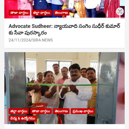
తాజా వార్తలు
జిల్లా వార్తలు
తెలంగాణ
Advocate Sudheer: న్యాయవాది సంగెం సుధీర్ కుమార్
కు సేవా పురస్కారం
24/11/2024
SIRA NEWS
జిల్లా వార్తలు
తాజా వార్తలు
తెలంగాణ
ప్రముఖ వార్తలు
విద్య & ఉద్యోగము