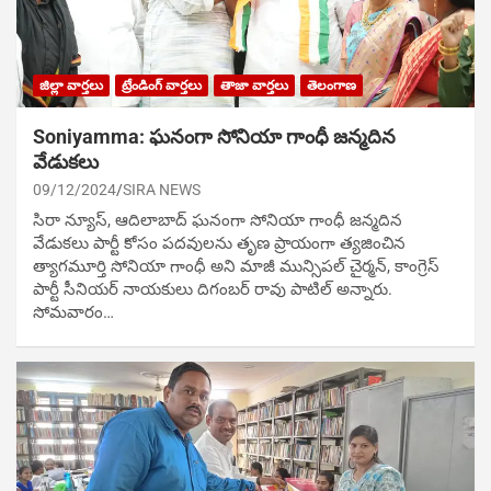
జిల్లా వార్తలు
ట్రేండింగ్ వార్తలు
తాజా వార్తలు
తెలంగాణ
Soniyamma: ఘ‌నంగా సోనియా గాంధీ జ‌న్మ‌దిన
వేడుక‌లు
09/12/2024
SIRA NEWS
సిరా న్యూస్, ఆదిలాబాద్ ఘ‌నంగా సోనియా గాంధీ జ‌న్మ‌దిన
వేడుక‌లు పార్టీ కోసం ప‌ద‌వుల‌ను తృణ ప్రాయంగా త్య‌జించిన
త్యాగమూర్తి సోనియా గాంధీ అని మాజీ మున్సిప‌ల్ చైర్మ‌న్, కాంగ్రెస్
పార్టీ సీనియ‌ర్ నాయ‌కులు దిగంబ‌ర్ రావు పాటిల్ అన్నారు.
సోమవారం…