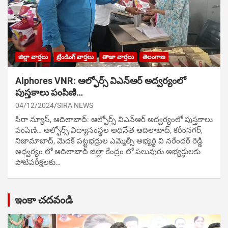
జిల్లా వార్తలు
ట్రేండింగ్ వార్తలు
తాజా వార్తలు
తెలంగాణ
Alphores VNR: ఆల్ఫోర్స్ విఎన్ఆర్ అద్వర్యంలో
పుస్తకాలు పంపిణి…
04/12/2024
SIRA NEWS
సిరా న్యూస్, ఆదిలాబాద్: ఆల్ఫోర్స్ విఎన్ఆర్ అద్వర్యంలో పుస్తకాలు
పంపిణి… ఆల్ఫోర్స్ విద్యాసంస్థల అధినేత ఆదిలాబాద్, కరీంనగర్,
నిజామాబాద్, మెదక్ పట్టభద్రుల ఎమ్మెల్సీ అభ్యర్థి వి నరేందర్ రెడ్డి
అధ్వర్యం లో ఆదిలాబాద్ జిల్లా కేంద్రం లో పలువురు అభ్యర్థులకు
పోటిప‌రీక్ష‌ల‌కు…
ఇంకా చదవండి