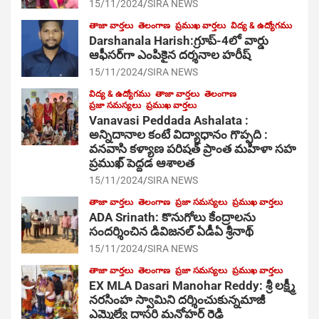
15/11/2024
SIRA NEWS
తాజా వార్తలు
తెలంగాణ
ప్రముఖ వార్తలు
విద్య & ఉద్యోగము
Darshanala Harish:గ్రూప్-4లో వార్డు
ఆఫీసర్‌గా ఎంపికైన దర్శనాల హరీష్
15/11/2024
SIRA NEWS
విద్య & ఉద్యోగము
తాజా వార్తలు
తెలంగాణ
ప్రజా సమస్యలు
ప్రముఖ వార్తలు
Vanavasi Peddada Ashalata :
అన్నిదానాల కంటే విద్యాధానం గొప్పది :
వనవాసి కళ్యాణ పరిషత్ ప్రాంత మహిళా సహ
ప్రముఖ్ పెద్దడ ఆశాలత
15/11/2024
SIRA NEWS
తాజా వార్తలు
తెలంగాణ
ప్రజా సమస్యలు
ప్రముఖ వార్తలు
ADA Srinath: కొనుగోలు కేంద్రాల‌ను
సంద‌ర్శించిన డివిజనల్ ఏడీఏ శ్రీనాథ్
15/11/2024
SIRA NEWS
తాజా వార్తలు
తెలంగాణ
ప్రజా సమస్యలు
ప్రముఖ వార్తలు
EX MLA Dasari Manohar Reddy: శ్రీ లక్ష్మీ
నరసింహ స్వామిని దర్శించుకున్నమాజీ
ఎమ్మెల్యే దాసరి మనోహర్ రెడ్డి