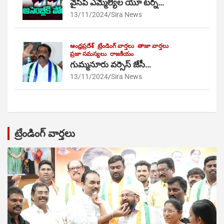
వైసీపీ ఎమ్మెల్యేల యూ టర్న్…
13/11/2024
Sira News
ఆంధ్రప్రదేశ్
ట్రేండింగ్ వార్తలు
తాజా వార్తలు
ప్రజా సమస్యలు
రాజకీయం
గుమ్మనూరు వర్సెస్ జేసీ…
13/11/2024
Sira News
ట్రేండింగ్ వార్తలు