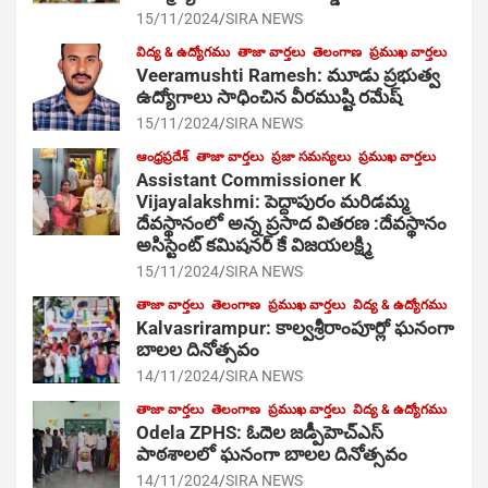
15/11/2024
SIRA NEWS
విద్య & ఉద్యోగము
తాజా వార్తలు
తెలంగాణ
ప్రముఖ వార్తలు
Veeramushti Ramesh: మూడు ప్రభుత్వ
ఉద్యోగాలు సాధించిన వీరముష్టి రమేష్
15/11/2024
SIRA NEWS
ఆంధ్రప్రదేశ్
తాజా వార్తలు
ప్రజా సమస్యలు
ప్రముఖ వార్తలు
Assistant Commissioner K
Vijayalakshmi: పెద్దాపురం మరిడమ్మ
దేవస్థానంలో అన్న ప్రసాద వితరణ :దేవస్థానం
అసిస్టెంట్ కమిషనర్ కే విజయలక్ష్మి
15/11/2024
SIRA NEWS
తాజా వార్తలు
తెలంగాణ
ప్రముఖ వార్తలు
విద్య & ఉద్యోగము
Kalvasrirampur: కాల్వశ్రీరాంపూర్లో ఘనంగా
బాలల దినోత్సవం
14/11/2024
SIRA NEWS
తాజా వార్తలు
తెలంగాణ
ప్రముఖ వార్తలు
విద్య & ఉద్యోగము
Odela ZPHS: ఓదెల జ‌డ్పీహెచ్ఎస్
పాఠ‌శాల‌లో ఘనంగా బాలల దినోత్సవం
14/11/2024
SIRA NEWS