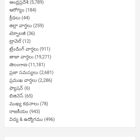
ఆంధ్రప్రదేశ్
(5,789)
ఆరోగ్యం
(184)
క్రీడలు
(44)
జిల్లా వార్తలు
(259)
టెక్నాలజీ
(36)
ట్రావెల్
(12)
ట్రేండింగ్ వార్తలు
(911)
తాజా వార్తలు
(19,271)
తెలంగాణ
(11,181)
ప్రజా సమస్యలు
(2,681)
ప్రముఖ వార్తలు
(2,286)
ఫ్యాషన్
(6)
బిజినెస్
(65)
ముఖ్య కథనాలు
(78)
రాజకీయం
(943)
విద్య & ఉద్యోగము
(496)