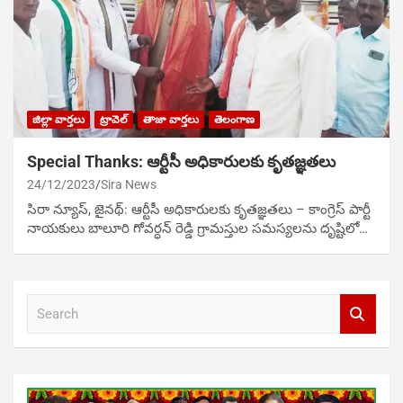
జిల్లా వార్తలు
ట్రావెల్
తాజా వార్తలు
తెలంగాణ
Special Thanks: ఆర్టీసీ అధికారులకు కృతజ్ఞతలు
24/12/2023
Sira News
సిరా న్యూస్, జైనథ్‌: ఆర్టీసీ అధికారులకు కృతజ్ఞతలు – కాంగ్రెస్‌ పార్టీ
నాయకులు బాలూరి గోవర్ధన్‌ రెడ్డి గ్రామస్తుల సమస్యలను దృష్టిలో…
S
e
a
r
c
h