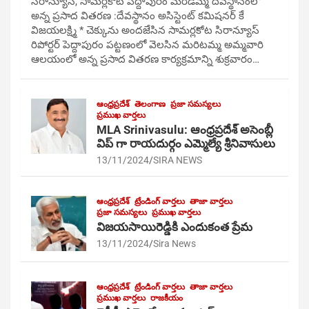
సిరాన్యూస్, సామర్లకోట పెద్దాపురం మరిడమ్మ దేవస్థానంలో
అన్న ప్రసాద వితరణ :దేవస్థానం అసిస్టెంట్ కమిషనర్ కే
విజయలక్ష్మి * చెక్కును అందజేసిన సామర్లకోట సిరాన్యూస్
రిపోర్టర్ పెద్దాపురం పట్టణంలో వెలసిన మరిటమ్మ అమ్మవారి
ఆలయంలో అన్న ప్రసాద వితరణ కార్యక్రమాన్ని శుక్రవారం…
ఆంధ్రప్రదేశ్
తెలంగాణ
ప్రజా సమస్యలు
ప్రముఖ వార్తలు
MLA Srinivasulu: ఆంధ్రప్రదేశ్ అసెంబ్లీ
విప్ గా రాయదుర్గం ఎమ్మెల్యే శ్రీనివాసులు
13/11/2024
SIRA NEWS
ఆంధ్రప్రదేశ్
ట్రేండింగ్ వార్తలు
తాజా వార్తలు
ప్రజా సమస్యలు
ప్రముఖ వార్తలు
విజయసాయిరెడ్డికి ఎందుకంత ప్రేమ
13/11/2024
Sira News
ఆంధ్రప్రదేశ్
ట్రేండింగ్ వార్తలు
తాజా వార్తలు
ప్రముఖ వార్తలు
రాజకీయం