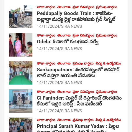
తాజా వార్తలు
తెలంగాణ
ప్రజా సమస్యలు
ప్రముఖ వార్తలు
Peddapally Goods Train : కాజీపేట-
బల్లార్షా మధ్య రైళ్ల రాకపోకలకు గ్రీన్ సిగ్నల్
14/11/2024
SIRA NEWS
తాజా వార్తలు
తెలంగాణ
ప్రజా సమస్యలు
ప్రముఖ వార్తలు
Odela: ఓదెలలో కులగణన సర్వే
14/11/2024
SIRA NEWS
తాజా వార్తలు
తెలంగాణ
ప్రముఖ వార్తలు
విద్య & ఉద్యోగము
Sankarapatnam: శంకరపట్నంలో జవహర్
లాల్ నెహ్రూ జయంతి వేడుకలు
14/11/2024
SIRA NEWS
తాజా వార్తలు
తెలంగాణ
ప్రజా సమస్యలు
ప్రముఖ వార్తలు
CI Faninder: మిస్టర్ టి రెస్టారెంట్ దొంగతనం
కేసులో ఇద్దరి అరెస్ట్ : సీఐ ఫణిందర్
14/11/2024
SIRA NEWS
తాజా వార్తలు
తెలంగాణ
ప్రముఖ వార్తలు
విద్య & ఉద్యోగము
Principal Sarath Kumar Yadav : పిల్లల