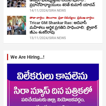
ఉజ్వల భవిష్యత్తుకు చదువే పునాది :
ప్రధానోపాధ్యాయులు శరత్ కుమార్ యాదవ్
14/11/2024
SIRA NEWS
తాజా వార్తలు
తెలంగాణ
ప్రజా సమస్యలు
ప్రముఖ వార్తలు
Tricar GM Shankar Rao: ఆదివాసీ
మహిళలు ఆర్థిక ప్రగతిని సాధించాలి: ట్రైకార్
జీఎం శంకర్‌రావు
13/11/2024
SIRA NEWS
We Are Hiring…!