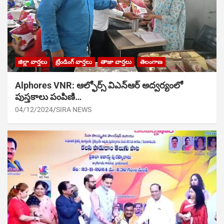
జిల్లా వార్తలు
ట్రేండింగ్ వార్తలు
తాజా వార్తలు
తెలంగాణ
Alphores VNR: ఆల్ఫోర్స్ విఎన్ఆర్ అద్వర్యంలో
పుస్తకాలు పంపిణి…
04/12/2024
SIRA NEWS