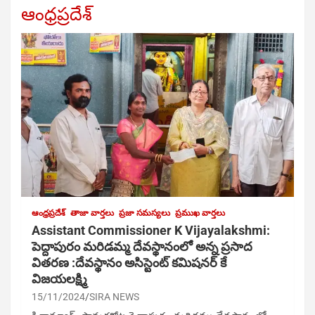
ఆంధ్రప్రదేశ్
ఆంధ్రప్రదేశ్
తాజా వార్తలు
ప్రజా సమస్యలు
ప్రముఖ వార్తలు
Assistant Commissioner K Vijayalakshmi:
పెద్దాపురం మరిడమ్మ దేవస్థానంలో అన్న ప్రసాద
వితరణ :దేవస్థానం అసిస్టెంట్ కమిషనర్ కే
విజయలక్ష్మి
15/11/2024
SIRA NEWS