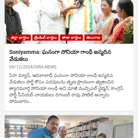
జిల్లా వార్తలు
ట్రేండింగ్ వార్తలు
తాజా వార్తలు
తెలంగాణ
Soniyamma: ఘ‌నంగా సోనియా గాంధీ జ‌న్మ‌దిన
వేడుక‌లు
09/12/2024
SIRA NEWS
సిరా న్యూస్, ఆదిలాబాద్ ఘ‌నంగా సోనియా గాంధీ జ‌న్మ‌దిన
వేడుక‌లు పార్టీ కోసం ప‌ద‌వుల‌ను తృణ ప్రాయంగా త్య‌జించిన
త్యాగమూర్తి సోనియా గాంధీ అని మాజీ మున్సిప‌ల్ చైర్మ‌న్, కాంగ్రెస్
పార్టీ సీనియ‌ర్ నాయ‌కులు దిగంబ‌ర్ రావు పాటిల్ అన్నారు.
సోమవారం…