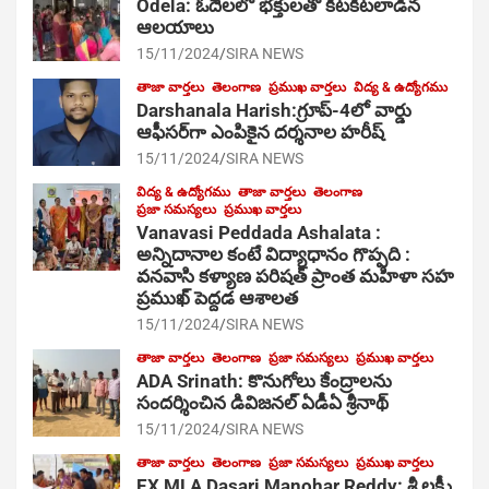
Odela: ఓదెల‌లో భక్తులతో కిటకిటలాడిన
ఆల‌యాలు
15/11/2024
SIRA NEWS
తాజా వార్తలు
తెలంగాణ
ప్రముఖ వార్తలు
విద్య & ఉద్యోగము
Darshanala Harish:గ్రూప్-4లో వార్డు
ఆఫీసర్‌గా ఎంపికైన దర్శనాల హరీష్
15/11/2024
SIRA NEWS
విద్య & ఉద్యోగము
తాజా వార్తలు
తెలంగాణ
ప్రజా సమస్యలు
ప్రముఖ వార్తలు
Vanavasi Peddada Ashalata :
అన్నిదానాల కంటే విద్యాధానం గొప్పది :
వనవాసి కళ్యాణ పరిషత్ ప్రాంత మహిళా సహ
ప్రముఖ్ పెద్దడ ఆశాలత
15/11/2024
SIRA NEWS
తాజా వార్తలు
తెలంగాణ
ప్రజా సమస్యలు
ప్రముఖ వార్తలు
ADA Srinath: కొనుగోలు కేంద్రాల‌ను
సంద‌ర్శించిన డివిజనల్ ఏడీఏ శ్రీనాథ్
15/11/2024
SIRA NEWS
తాజా వార్తలు
తెలంగాణ
ప్రజా సమస్యలు
ప్రముఖ వార్తలు
EX MLA Dasari Manohar Reddy: శ్రీ లక్ష్మీ