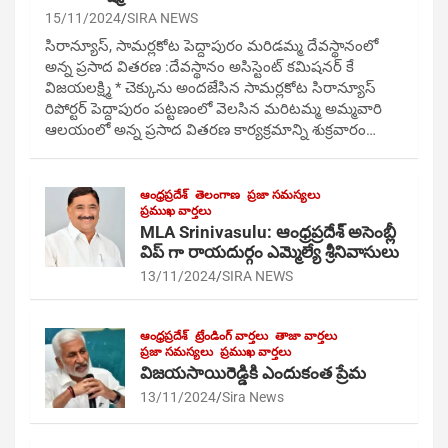
15/11/2024
SIRA NEWS
సిరాన్యూస్, సామర్లకోట పెద్దాపురం మరిడమ్మ దేవస్థానంలో
అన్న ప్రసాద వితరణ :దేవస్థానం అసిస్టెంట్ కమిషనర్ కే
విజయలక్ష్మి * చెక్కును అందజేసిన సామర్లకోట సిరాన్యూస్
రిపోర్టర్ పెద్దాపురం పట్టణంలో వెలసిన మరిటమ్మ అమ్మవారి
ఆలయంలో అన్న ప్రసాద వితరణ కార్యక్రమాన్ని శుక్రవారం…
ఆంధ్రప్రదేశ్
తెలంగాణ
ప్రజా సమస్యలు
ప్రముఖ వార్తలు
MLA Srinivasulu: ఆంధ్రప్రదేశ్ అసెంబ్లీ
విప్ గా రాయదుర్గం ఎమ్మెల్యే శ్రీనివాసులు
13/11/2024
SIRA NEWS
ఆంధ్రప్రదేశ్
ట్రేండింగ్ వార్తలు
తాజా వార్తలు
ప్రజా సమస్యలు
ప్రముఖ వార్తలు
విజయసాయిరెడ్డికి ఎందుకంత ప్రేమ
13/11/2024
Sira News