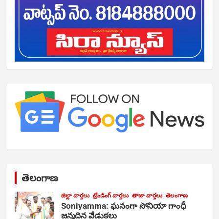
తెలంగాణ
జిల్లా వార్తలు
ట్రేండింగ్ వార్తలు
తాజా వార్తలు
తెలంగాణ
Soniyamma: ఘ‌నంగా సోనియా గాంధీ
జ‌న్మ‌దిన వేడుక‌లు