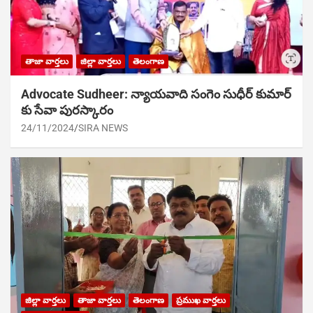
తాజా వార్తలు
జిల్లా వార్తలు
తెలంగాణ
Advocate Sudheer: న్యాయవాది సంగెం సుధీర్ కుమార్
కు సేవా పురస్కారం
24/11/2024
SIRA NEWS
జిల్లా వార్తలు
తాజా వార్తలు
తెలంగాణ
ప్రముఖ వార్తలు