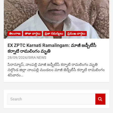
తెలంగాణ
తాజా వార్తలు
ప్రజా సమస్యలు
ప్రముఖ వార్తలు
EX ZPTC Karnati Ramalingam: మాజీ జ‌డ్పీటీసీ
కర్నాటి రామలింగం మృతి
28/09/2024
SIRA NEWS
సిరాన్యూస్, నాంపల్లి మాజీ జ‌డ్పీటీసీ కర్నాటి రామలింగం మృతి
నల్గొండ జిల్లా నాంపల్లి మండలం మాజీ జెడ్పీటీసీ కర్నాటి రామలింగం
శ‌నివారం…
S
e
a
r