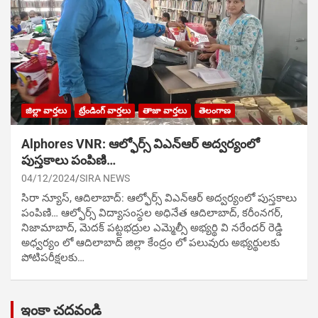
జిల్లా వార్తలు
ట్రేండింగ్ వార్తలు
తాజా వార్తలు
తెలంగాణ
Alphores VNR: ఆల్ఫోర్స్ విఎన్ఆర్ అద్వర్యంలో
పుస్తకాలు పంపిణి…
04/12/2024
SIRA NEWS
సిరా న్యూస్, ఆదిలాబాద్: ఆల్ఫోర్స్ విఎన్ఆర్ అద్వర్యంలో పుస్తకాలు
పంపిణి… ఆల్ఫోర్స్ విద్యాసంస్థల అధినేత ఆదిలాబాద్, కరీంనగర్,
నిజామాబాద్, మెదక్ పట్టభద్రుల ఎమ్మెల్సీ అభ్యర్థి వి నరేందర్ రెడ్డి
అధ్వర్యం లో ఆదిలాబాద్ జిల్లా కేంద్రం లో పలువురు అభ్యర్థులకు
పోటిప‌రీక్ష‌ల‌కు…
ఇంకా చదవండి