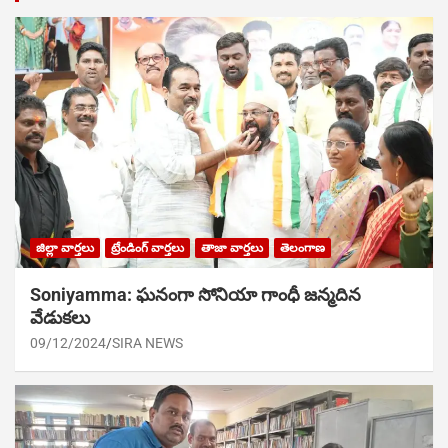
జిల్లా వార్తలు
ట్రేండింగ్ వార్తలు
తాజా వార్తలు
తెలంగాణ
Soniyamma: ఘ‌నంగా సోనియా గాంధీ జ‌న్మ‌దిన
వేడుక‌లు
09/12/2024
SIRA NEWS