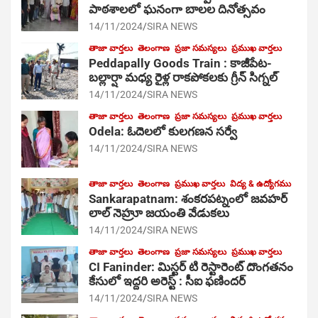
పాఠ‌శాల‌లో ఘనంగా బాలల దినోత్సవం
14/11/2024
SIRA NEWS
తాజా వార్తలు
తెలంగాణ
ప్రజా సమస్యలు
ప్రముఖ వార్తలు
Peddapally Goods Train : కాజీపేట-
బల్లార్షా మధ్య రైళ్ల రాకపోకలకు గ్రీన్ సిగ్నల్
14/11/2024
SIRA NEWS
తాజా వార్తలు
తెలంగాణ
ప్రజా సమస్యలు
ప్రముఖ వార్తలు
Odela: ఓదెలలో కులగణన సర్వే
14/11/2024
SIRA NEWS
తాజా వార్తలు
తెలంగాణ
ప్రముఖ వార్తలు
విద్య & ఉద్యోగము
Sankarapatnam: శంకరపట్నంలో జవహర్
లాల్ నెహ్రూ జయంతి వేడుకలు
14/11/2024
SIRA NEWS
తాజా వార్తలు
తెలంగాణ
ప్రజా సమస్యలు
ప్రముఖ వార్తలు
CI Faninder: మిస్టర్ టి రెస్టారెంట్ దొంగతనం
కేసులో ఇద్దరి అరెస్ట్ : సీఐ ఫణిందర్
14/11/2024
SIRA NEWS