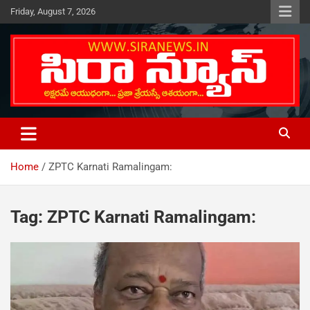
Skip
Friday, August 7, 2026
to
content
Telugu Online News Daily
SIRA NEWS
Home
ZPTC Karnati Ramalingam:
Tag:
ZPTC Karnati Ramalingam: