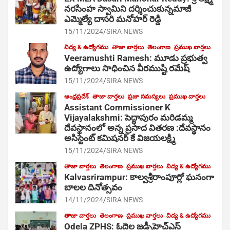
నరసింహ స్వామిని దర్శించుకున్నమాజీ
ఎమ్మెల్యే దాసరి మనోహర్ రెడ్డి
15/11/2024
SIRA NEWS
విద్య & ఉద్యోగము
తాజా వార్తలు
తెలంగాణ
ప్రముఖ వార్తలు
Veeramushti Ramesh: మూడు ప్రభుత్వ
ఉద్యోగాలు సాధించిన వీరముష్టి రమేష్
15/11/2024
SIRA NEWS
ఆంధ్రప్రదేశ్
తాజా వార్తలు
ప్రజా సమస్యలు
ప్రముఖ వార్తలు
Assistant Commissioner K
Vijayalakshmi: పెద్దాపురం మరిడమ్మ
దేవస్థానంలో అన్న ప్రసాద వితరణ :దేవస్థానం
అసిస్టెంట్ కమిషనర్ కే విజయలక్ష్మి
15/11/2024
SIRA NEWS
తాజా వార్తలు
తెలంగాణ
ప్రముఖ వార్తలు
విద్య & ఉద్యోగము
Kalvasrirampur: కాల్వశ్రీరాంపూర్లో ఘనంగా
బాలల దినోత్సవం
14/11/2024
SIRA NEWS
తాజా వార్తలు
తెలంగాణ
ప్రముఖ వార్తలు
విద్య & ఉద్యోగము
Odela ZPHS: ఓదెల జ‌డ్పీహెచ్ఎస్