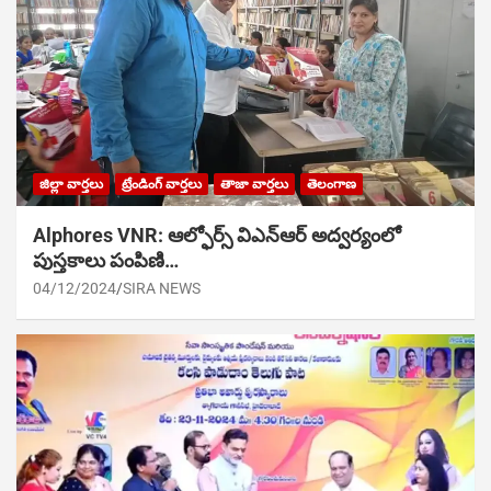
జిల్లా వార్తలు
ట్రేండింగ్ వార్తలు
తాజా వార్తలు
తెలంగాణ
Alphores VNR: ఆల్ఫోర్స్ విఎన్ఆర్ అద్వర్యంలో
పుస్తకాలు పంపిణి…
04/12/2024
SIRA NEWS