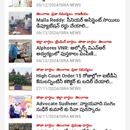
09/12/2024
SIRA NEWS
తెలంగాణ
ప్రజా సమస్యలు
రాజకీయం
Malla Reddy: సీనియర్ అసిస్టెంట్ సాయిలు
డిప్యూటేషన్ రద్దు చేయాలి…
09/12/2024
SIRA NEWS
జిల్లా వార్తలు
ట్రేండింగ్ వార్తలు
తాజా వార్తలు
తెలంగాణ
Alphores VNR: ఆల్ఫోర్స్ విఎన్ఆర్
అద్వర్యంలో పుస్తకాలు పంపిణి…
04/12/2024
SIRA NEWS
తాజా వార్తలు
తెలంగాణ
ప్రజా సమస్యలు
High Court Order:15 రోజుల్లోగా ఐటీడీఏ
కేసులన్నింటినీ కలెక్టర్ కు బదిలీ చేయాలి…
27/11/2024
SIRA NEWS
తాజా వార్తలు
జిల్లా వార్తలు
తెలంగాణ
Advocate Sudheer: న్యాయవాది సంగెం
సుధీర్ కుమార్ కు సేవా పురస్కారం
24/11/2024
SIRA NEWS
తాజా వార్తలు
తెలంగాణ
ప్రముఖ వార్తలు