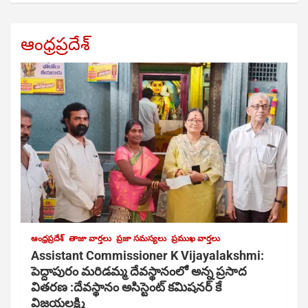
ఆంధ్రప్రదేశ్
ఆంధ్రప్రదేశ్
తాజా వార్తలు
ప్రజా సమస్యలు
ప్రముఖ వార్తలు
Assistant Commissioner K Vijayalakshmi:
పెద్దాపురం మరిడమ్మ దేవస్థానంలో అన్న ప్రసాద
వితరణ :దేవస్థానం అసిస్టెంట్ కమిషనర్ కే
విజయలక్ష్మి