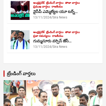
ఆంధ్రప్రదేశ్
ట్రేండింగ్ వార్తలు
తాజా వార్తలు
ప్రముఖ వార్తలు
రాజకీయం
వైసీపీ ఎమ్మెల్యేల యూ టర్న్…
13/11/2024
Sira News
ఆంధ్రప్రదేశ్
ట్రేండింగ్ వార్తలు
తాజా వార్తలు
ప్రజా సమస్యలు
రాజకీయం
గుమ్మనూరు వర్సెస్ జేసీ…
13/11/2024
Sira News
ట్రేండింగ్ వార్తలు