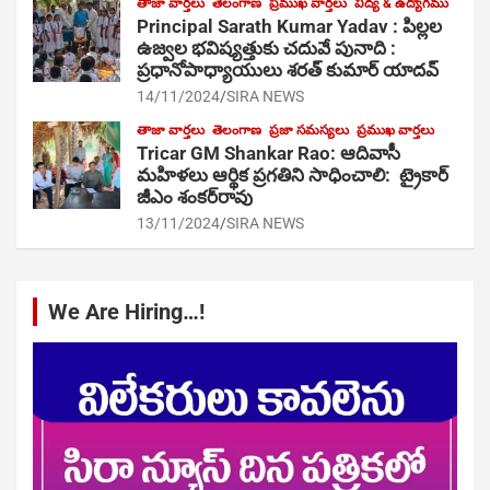
తాజా వార్తలు
తెలంగాణ
ప్రముఖ వార్తలు
విద్య & ఉద్యోగము
Principal Sarath Kumar Yadav : పిల్లల
ఉజ్వల భవిష్యత్తుకు చదువే పునాది :
ప్రధానోపాధ్యాయులు శరత్ కుమార్ యాదవ్
14/11/2024
SIRA NEWS
తాజా వార్తలు
తెలంగాణ
ప్రజా సమస్యలు
ప్రముఖ వార్తలు
Tricar GM Shankar Rao: ఆదివాసీ
మహిళలు ఆర్థిక ప్రగతిని సాధించాలి: ట్రైకార్
జీఎం శంకర్‌రావు
13/11/2024
SIRA NEWS
We Are Hiring…!