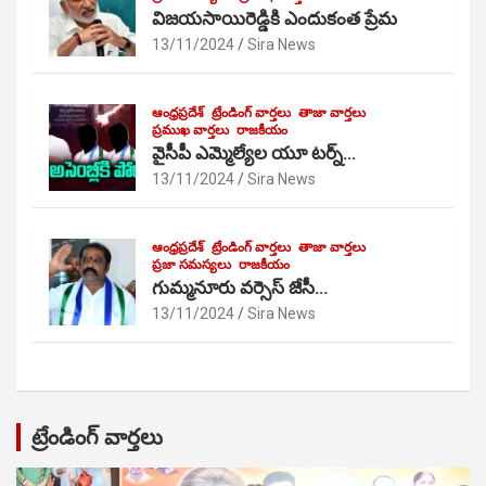
విజయసాయిరెడ్డికి ఎందుకంత ప్రేమ
13/11/2024
Sira News
ఆంధ్రప్రదేశ్
ట్రేండింగ్ వార్తలు
తాజా వార్తలు
ప్రముఖ వార్తలు
రాజకీయం
వైసీపీ ఎమ్మెల్యేల యూ టర్న్…
13/11/2024
Sira News
ఆంధ్రప్రదేశ్
ట్రేండింగ్ వార్తలు
తాజా వార్తలు
ప్రజా సమస్యలు
రాజకీయం
గుమ్మనూరు వర్సెస్ జేసీ…
13/11/2024
Sira News
ట్రేండింగ్ వార్తలు