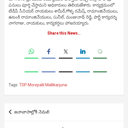
పనులు పూర్తి చేస్తామని అధికారులు తెలియజేశారు. కార్యక్రమంలో
టీడీపీ సీనియర్ నాయకులు శామీర్,గోళ్ళ రమేష్, రామాంజినేయులు,
ఉటంకి రామాంజినేయులు, సునీల్, మంజునాథ్ రెడ్డి, పార్టీ కార్యదర్శి
నాగరాజు, నాయకులు, కార్యకర్తలు హాజరయ్యారు.
Share this News…
Tags:
TDP Morepalli Mallikarjuna:
Post
జనావాసాల్లోకి నెమలి
navigation