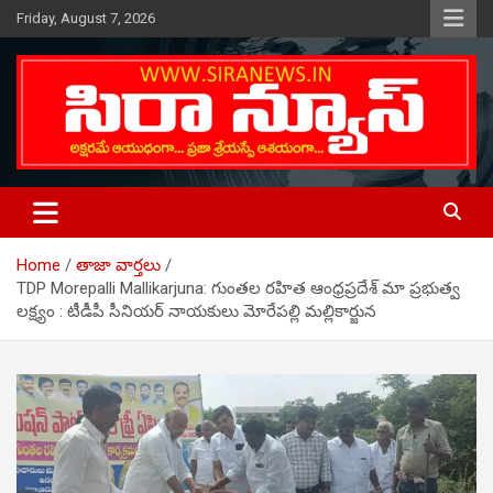
Skip
Friday, August 7, 2026
to
content
Telugu Online News Daily
SIRA NEWS
Home
తాజా వార్తలు
TDP Morepalli Mallikarjuna: గుంతల రహిత ఆంధ్రప్రదేశ్ మా ప్రభుత్వ
లక్ష్యం : టీడీపీ సీనియర్ నాయకులు మోరేపల్లి మల్లికార్జున