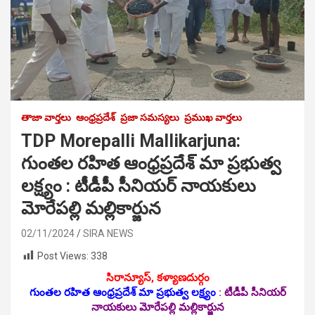
తాజా వార్తలు
ఆంధ్రప్రదేశ్
ప్రజా సమస్యలు
ప్రముఖ వార్తలు
TDP Morepalli Mallikarjuna:
గుంతల రహిత ఆంధ్రప్రదేశ్ మా ప్రభుత్వ
లక్ష్యం : టీడీపీ సీనియర్ నాయకులు
మోరేపల్లి మల్లికార్జున
02/11/2024
SIRA NEWS
Post Views:
338
సిరాన్యూస్, కళ్యాణదుర్గం
గుంతల రహిత ఆంధ్రప్రదేశ్ మా ప్రభుత్వ లక్ష్యం
:
టీడీపీ సీనియర్
నాయకులు మోరేపల్లి మల్లికార్జున