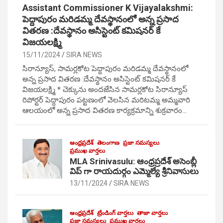
Assistant Commissioner K Vijayalakshmi:
పెద్దాపురం మరిడమ్మ దేవస్థానంలో అన్న ప్రసాద
వితరణ :దేవస్థానం అసిస్టెంట్ కమిషనర్ కే
విజయలక్ష్మి
15/11/2024
SIRA NEWS
సిరాన్యూస్, సామర్లకోట పెద్దాపురం మరిడమ్మ దేవస్థానంలో
అన్న ప్రసాద వితరణ :దేవస్థానం అసిస్టెంట్ కమిషనర్ కే
విజయలక్ష్మి * చెక్కును అందజేసిన సామర్లకోట సిరాన్యూస్
రిపోర్టర్ పెద్దాపురం పట్టణంలో వెలసిన మరిటమ్మ అమ్మవారి
ఆలయంలో అన్న ప్రసాద వితరణ కార్యక్రమాన్ని శుక్రవారం…
ఆంధ్రప్రదేశ్
తెలంగాణ
ప్రజా సమస్యలు
ప్రముఖ వార్తలు
MLA Srinivasulu: ఆంధ్రప్రదేశ్ అసెంబ్లీ
విప్ గా రాయదుర్గం ఎమ్మెల్యే శ్రీనివాసులు
13/11/2024
SIRA NEWS
ఆంధ్రప్రదేశ్
ట్రేండింగ్ వార్తలు
తాజా వార్తలు
ప్రజా సమస్యలు
ప్రముఖ వార్తలు