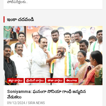
పోటిప‌రీక్ష‌ల‌కు…
ఇంకా చదవండి
జిల్లా వార్తలు
ట్రేండింగ్ వార్తలు
తాజా వార్తలు
తెలంగాణ
Soniyamma: ఘ‌నంగా సోనియా గాంధీ జ‌న్మ‌దిన
వేడుక‌లు
09/12/2024
SIRA NEWS