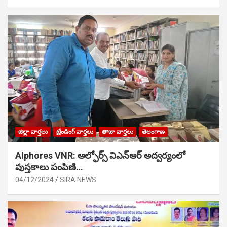
జిల్లా వార్తలు
ట్రేండింగ్ వార్తలు
తాజా వార్తలు
తెలంగాణ
Alphores VNR: ఆల్ఫోర్స్ విఎన్ఆర్ అద్వర్యంలో
పుస్తకాలు పంపిణి…
04/12/2024
SIRA NEWS