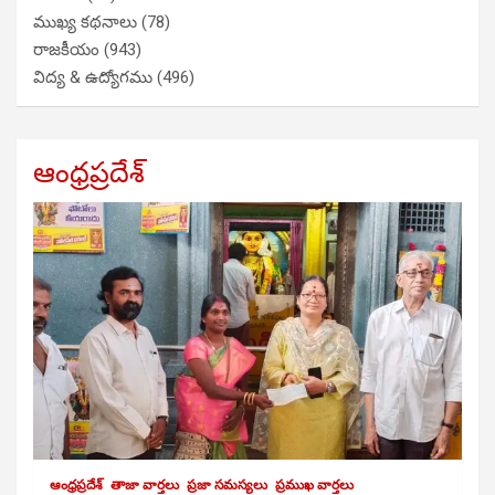
ముఖ్య కథనాలు
(78)
రాజకీయం
(943)
విద్య & ఉద్యోగము
(496)
ఆంధ్రప్రదేశ్
ఆంధ్రప్రదేశ్
తాజా వార్తలు
ప్రజా సమస్యలు
ప్రముఖ వార్తలు