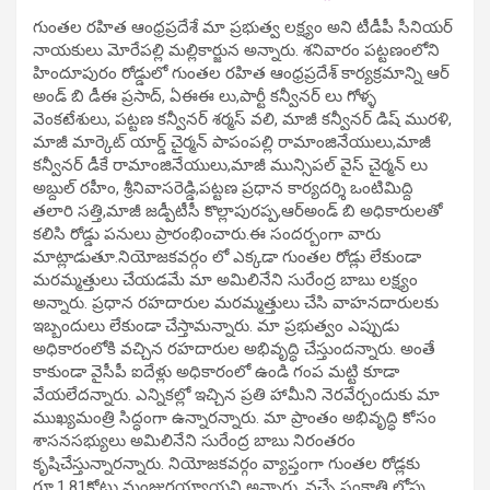
గుంతల రహిత ఆంధ్రప్రదేశే మా ప్రభుత్వ లక్ష్యం అని టీడీపీ సీనియర్
నాయకులు మోరేపల్లి మల్లికార్జున అన్నారు. శనివారం పట్టణంలోని
హిందూపురం రోడ్డులో గుంతల రహిత ఆంధ్రప్రదేశ్ కార్యక్రమాన్ని ఆర్
అండ్ బి డీఈ ప్రసాద్, ఏఈఈ లు,పార్టీ కన్వీనర్ లు గోళ్ళ
వెంకటేశులు, పట్టణ కన్వీనర్ శర్మస్ వలి, మాజీ కన్వీనర్ డిష్ మురళి,
మాజీ మార్కెట్ యార్డ్ చైర్మన్ పాపంపల్లి రామాంజినేయులు,మాజీ
కన్వీనర్ డీకే రామాంజినేయులు,మాజీ మున్సిపల్ వైస్ చైర్మన్ లు
అబ్దుల్ రహీం, శ్రీనివాసరెడ్డి,పట్టణ ప్రధాన కార్యదర్శి ఒంటిమిద్ది
తలారి సత్తి,మాజీ జడ్పీటీసీ కొల్లాపురప్ప,ఆర్అండ్ బి అధికారులతో
కలిసి రోడ్డు పనులు ప్రారంభించారు.ఈ సందర్బంగా వారు
మాట్లాడుతూ.నియోజకవర్గం లో ఎక్కడా గుంతల రోడ్లు లేకుండా
మరమ్మత్తులు చేయడమే మా అమిలినేని సురేంద్ర బాబు లక్ష్యం
అన్నారు. ప్రధాన రహదారుల మరమ్మత్తులు చేసి వాహనదారులకు
ఇబ్బందులు లేకుండా చేస్తామన్నారు. మా ప్రభుత్వం ఎప్పుడు
అధికారంలోకి వచ్చిన రహదారుల అభివృద్ధి చేస్తుందన్నారు. అంతే
కాకుండా వైసీపీ ఐదేళ్లు అధికారంలో ఉండి గంప మట్టి కూడా
వేయలేదన్నారు. ఎన్నికల్లో ఇచ్చిన ప్రతి హామీని నెరవేర్చందుకు మా
ముఖ్యమంత్రి సిద్ధంగా ఉన్నారన్నారు. మా ప్రాంతం అభివృద్ధి కోసం
శాసనసభ్యులు అమిలినేని సురేంద్ర బాబు నిరంతరం
కృషిచేస్తున్నారన్నారు. నియోజకవర్గం వ్యాప్తంగా గుంతల రోడ్లకు
రూ.1.81కోట్లు మంజురయ్యాయని అన్నారు. వచ్చే సంక్రాతి లోపు