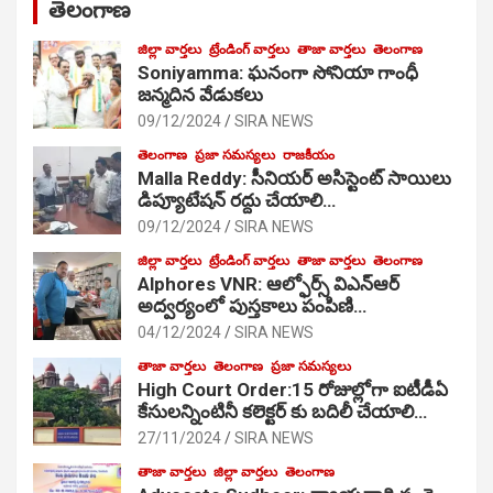
తెలంగాణ
జిల్లా వార్తలు
ట్రేండింగ్ వార్తలు
తాజా వార్తలు
తెలంగాణ
Soniyamma: ఘ‌నంగా సోనియా గాంధీ
జ‌న్మ‌దిన వేడుక‌లు
09/12/2024
SIRA NEWS
తెలంగాణ
ప్రజా సమస్యలు
రాజకీయం
Malla Reddy: సీనియర్ అసిస్టెంట్ సాయిలు
డిప్యూటేషన్ రద్దు చేయాలి…
09/12/2024
SIRA NEWS
జిల్లా వార్తలు
ట్రేండింగ్ వార్తలు
తాజా వార్తలు
తెలంగాణ
Alphores VNR: ఆల్ఫోర్స్ విఎన్ఆర్
అద్వర్యంలో పుస్తకాలు పంపిణి…
04/12/2024
SIRA NEWS
తాజా వార్తలు
తెలంగాణ
ప్రజా సమస్యలు
High Court Order:15 రోజుల్లోగా ఐటీడీఏ
కేసులన్నింటినీ కలెక్టర్ కు బదిలీ చేయాలి…
27/11/2024
SIRA NEWS
తాజా వార్తలు
జిల్లా వార్తలు
తెలంగాణ