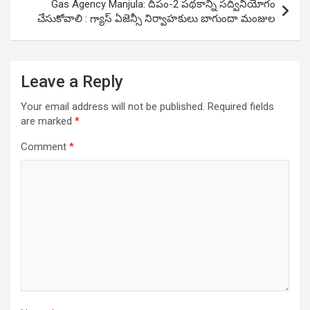
Gas Agency Manjula: దీపం-2 పథకాన్ని సద్వినియోగం
చేసుకోవాలి : గ్యాస్ ఏజెన్సీ నిర్వాహకులు బాగుందా మంజుల
Leave a Reply
Your email address will not be published.
Required fields
are marked
*
Comment
*