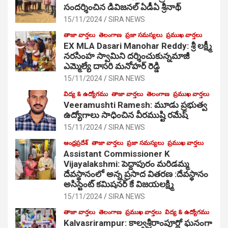
సంద‌ర్శించిన డివిజనల్ ఏడీఏ శ్రీనాథ్
15/11/2024
SIRA NEWS
తాజా వార్తలు
తెలంగాణ
ప్రజా సమస్యలు
ప్రముఖ వార్తలు
EX MLA Dasari Manohar Reddy: శ్రీ లక్ష్మీ
నరసింహ స్వామిని దర్శించుకున్నమాజీ
ఎమ్మెల్యే దాసరి మనోహర్ రెడ్డి
15/11/2024
SIRA NEWS
విద్య & ఉద్యోగము
తాజా వార్తలు
తెలంగాణ
ప్రముఖ వార్తలు
Veeramushti Ramesh: మూడు ప్రభుత్వ
ఉద్యోగాలు సాధించిన వీరముష్టి రమేష్
15/11/2024
SIRA NEWS
ఆంధ్రప్రదేశ్
తాజా వార్తలు
ప్రజా సమస్యలు
ప్రముఖ వార్తలు
Assistant Commissioner K
Vijayalakshmi: పెద్దాపురం మరిడమ్మ
దేవస్థానంలో అన్న ప్రసాద వితరణ :దేవస్థానం
అసిస్టెంట్ కమిషనర్ కే విజయలక్ష్మి
15/11/2024
SIRA NEWS
తాజా వార్తలు
తెలంగాణ
ప్రముఖ వార్తలు
విద్య & ఉద్యోగము
Kalvasrirampur: కాల్వశ్రీరాంపూర్లో ఘనంగా