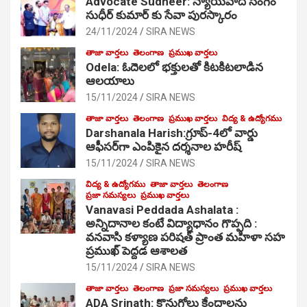
Advocate Sudheer: న్యాయవాది సంగెం
సుధీర్ కుమార్ కు సేవా పురస్కారం
24/11/2024
SIRA NEWS
తాజా వార్తలు
తెలంగాణ
ప్రముఖ వార్తలు
Odela: ఓదెల‌లో భక్తులతో కిటకిటలాడిన
ఆల‌యాలు
15/11/2024
SIRA NEWS
తాజా వార్తలు
తెలంగాణ
ప్రముఖ వార్తలు
విద్య & ఉద్యోగము
Darshanala Harish:గ్రూప్-4లో వార్డు
ఆఫీసర్‌గా ఎంపికైన దర్శనాల హరీష్
15/11/2024
SIRA NEWS
విద్య & ఉద్యోగము
తాజా వార్తలు
తెలంగాణ
ప్రజా సమస్యలు
ప్రముఖ వార్తలు
Vanavasi Peddada Ashalata :
అన్నిదానాల కంటే విద్యాధానం గొప్పది :
వనవాసి కళ్యాణ పరిషత్ ప్రాంత మహిళా సహ
ప్రముఖ్ పెద్దడ ఆశాలత
15/11/2024
SIRA NEWS
తాజా వార్తలు
తెలంగాణ
ప్రజా సమస్యలు
ప్రముఖ వార్తలు
ADA Srinath: కొనుగోలు కేంద్రాల‌ను