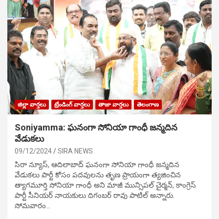
జిల్లా వార్తలు
ట్రేండింగ్ వార్తలు
తాజా వార్తలు
తెలంగాణ
Soniyamma: ఘ‌నంగా సోనియా గాంధీ జ‌న్మ‌దిన
వేడుక‌లు
09/12/2024
SIRA NEWS
సిరా న్యూస్, ఆదిలాబాద్ ఘ‌నంగా సోనియా గాంధీ జ‌న్మ‌దిన
వేడుక‌లు పార్టీ కోసం ప‌ద‌వుల‌ను తృణ ప్రాయంగా త్య‌జించిన
త్యాగమూర్తి సోనియా గాంధీ అని మాజీ మున్సిప‌ల్ చైర్మ‌న్, కాంగ్రెస్
పార్టీ సీనియ‌ర్ నాయ‌కులు దిగంబ‌ర్ రావు పాటిల్ అన్నారు.
సోమవారం…