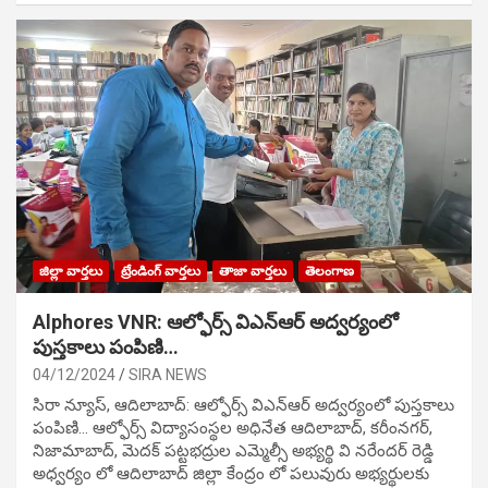
జిల్లా వార్తలు
ట్రేండింగ్ వార్తలు
తాజా వార్తలు
తెలంగాణ
Alphores VNR: ఆల్ఫోర్స్ విఎన్ఆర్ అద్వర్యంలో
పుస్తకాలు పంపిణి…
04/12/2024
SIRA NEWS
సిరా న్యూస్, ఆదిలాబాద్: ఆల్ఫోర్స్ విఎన్ఆర్ అద్వర్యంలో పుస్తకాలు
పంపిణి… ఆల్ఫోర్స్ విద్యాసంస్థల అధినేత ఆదిలాబాద్, కరీంనగర్,
నిజామాబాద్, మెదక్ పట్టభద్రుల ఎమ్మెల్సీ అభ్యర్థి వి నరేందర్ రెడ్డి
అధ్వర్యం లో ఆదిలాబాద్ జిల్లా కేంద్రం లో పలువురు అభ్యర్థులకు