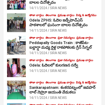
బాలల దినోత్సవం
14/11/2024
SIRA NEWS
తాజా వార్తలు
తెలంగాణ
ప్రముఖ వార్తలు
విద్య & ఉద్యోగము
Odela ZPHS: ఓదెల జ‌డ్పీహెచ్ఎస్
పాఠ‌శాల‌లో ఘనంగా బాలల దినోత్సవం
14/11/2024
SIRA NEWS
తాజా వార్తలు
తెలంగాణ
ప్రజా సమస్యలు
ప్రముఖ వార్తలు
Peddapally Goods Train : కాజీపేట-
బల్లార్షా మధ్య రైళ్ల రాకపోకలకు గ్రీన్ సిగ్నల్
14/11/2024
SIRA NEWS
తాజా వార్తలు
తెలంగాణ
ప్రజా సమస్యలు
ప్రముఖ వార్తలు
Odela: ఓదెలలో కులగణన సర్వే
14/11/2024
SIRA NEWS
తాజా వార్తలు
తెలంగాణ
ప్రముఖ వార్తలు
విద్య & ఉద్యోగము
Sankarapatnam: శంకరపట్నంలో జవహర్
లాల్ నెహ్రూ జయంతి వేడుకలు
14/11/2024
SIRA NEWS
తాజా వార్తలు
తెలంగాణ
ప్రజా సమస్యలు
ప్రముఖ వార్తలు