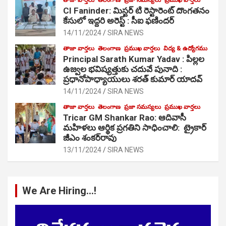
CI Faninder: మిస్టర్ టి రెస్టారెంట్ దొంగతనం
కేసులో ఇద్దరి అరెస్ట్ : సీఐ ఫణిందర్
14/11/2024
SIRA NEWS
తాజా వార్తలు
తెలంగాణ
ప్రముఖ వార్తలు
విద్య & ఉద్యోగము
Principal Sarath Kumar Yadav : పిల్లల
ఉజ్వల భవిష్యత్తుకు చదువే పునాది :
ప్రధానోపాధ్యాయులు శరత్ కుమార్ యాదవ్
14/11/2024
SIRA NEWS
తాజా వార్తలు
తెలంగాణ
ప్రజా సమస్యలు
ప్రముఖ వార్తలు
Tricar GM Shankar Rao: ఆదివాసీ
మహిళలు ఆర్థిక ప్రగతిని సాధించాలి: ట్రైకార్
జీఎం శంకర్‌రావు
13/11/2024
SIRA NEWS
We Are Hiring…!