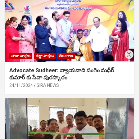
తాజా వార్తలు
జిల్లా వార్తలు
తెలంగాణ
Advocate Sudheer: న్యాయవాది సంగెం సుధీర్
కుమార్ కు సేవా పురస్కారం
24/11/2024
SIRA NEWS