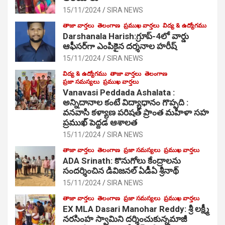
15/11/2024
SIRA NEWS
తాజా వార్తలు
తెలంగాణ
ప్రముఖ వార్తలు
విద్య & ఉద్యోగము
Darshanala Harish:గ్రూప్-4లో వార్డు
ఆఫీసర్‌గా ఎంపికైన దర్శనాల హరీష్
15/11/2024
SIRA NEWS
విద్య & ఉద్యోగము
తాజా వార్తలు
తెలంగాణ
ప్రజా సమస్యలు
ప్రముఖ వార్తలు
Vanavasi Peddada Ashalata :
అన్నిదానాల కంటే విద్యాధానం గొప్పది :
వనవాసి కళ్యాణ పరిషత్ ప్రాంత మహిళా సహ
ప్రముఖ్ పెద్దడ ఆశాలత
15/11/2024
SIRA NEWS
తాజా వార్తలు
తెలంగాణ
ప్రజా సమస్యలు
ప్రముఖ వార్తలు
ADA Srinath: కొనుగోలు కేంద్రాల‌ను
సంద‌ర్శించిన డివిజనల్ ఏడీఏ శ్రీనాథ్
15/11/2024
SIRA NEWS
తాజా వార్తలు
తెలంగాణ
ప్రజా సమస్యలు
ప్రముఖ వార్తలు
EX MLA Dasari Manohar Reddy: శ్రీ లక్ష్మీ
నరసింహ స్వామిని దర్శించుకున్నమాజీ