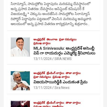
సిరాన్యూస్, సామర్లకోట పెద్దాపురం మరిడమ్మ దేవస్థానంలో
అన్న ప్రసాద వితరణ :దేవస్థానం అసిస్టెంట్ కమిషనర్ కే
విజయలక్ష్మి * చెక్కును అందజేసిన సామర్లకోట సిరాన్యూస్
రిపోర్టర్ పెద్దాపురం పట్టణంలో వెలసిన మరిటమ్మ అమ్మవారి
ఆలయంలో అన్న ప్రసాద వితరణ కార్యక్రమాన్ని శుక్రవారం…
ఆంధ్రప్రదేశ్
తెలంగాణ
ప్రజా సమస్యలు
ప్రముఖ వార్తలు
MLA Srinivasulu: ఆంధ్రప్రదేశ్ అసెంబ్లీ
విప్ గా రాయదుర్గం ఎమ్మెల్యే శ్రీనివాసులు
13/11/2024
SIRA NEWS
ఆంధ్రప్రదేశ్
ట్రేండింగ్ వార్తలు
తాజా వార్తలు
ప్రజా సమస్యలు
ప్రముఖ వార్తలు
విజయసాయిరెడ్డికి ఎందుకంత ప్రేమ
13/11/2024
Sira News
ఆంధ్రప్రదేశ్
ట్రేండింగ్ వార్తలు
తాజా వార్తలు
ప్రముఖ వార్తలు
రాజకీయం