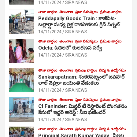
14/11/2024
SIRA NEWS
తాజా వార్తలు
తెలంగాణ
ప్రజా సమస్యలు
ప్రముఖ వార్తలు
Peddapally Goods Train : కాజీపేట-
బల్లార్షా మధ్య రైళ్ల రాకపోకలకు గ్రీన్ సిగ్నల్
14/11/2024
SIRA NEWS
తాజా వార్తలు
తెలంగాణ
ప్రజా సమస్యలు
ప్రముఖ వార్తలు
Odela: ఓదెలలో కులగణన సర్వే
14/11/2024
SIRA NEWS
తాజా వార్తలు
తెలంగాణ
ప్రముఖ వార్తలు
విద్య & ఉద్యోగము
Sankarapatnam: శంకరపట్నంలో జవహర్
లాల్ నెహ్రూ జయంతి వేడుకలు
14/11/2024
SIRA NEWS
తాజా వార్తలు
తెలంగాణ
ప్రజా సమస్యలు
ప్రముఖ వార్తలు
CI Faninder: మిస్టర్ టి రెస్టారెంట్ దొంగతనం
కేసులో ఇద్దరి అరెస్ట్ : సీఐ ఫణిందర్
14/11/2024
SIRA NEWS
తాజా వార్తలు
తెలంగాణ
ప్రముఖ వార్తలు
విద్య & ఉద్యోగము
Principal Sarath Kumar Yadav : పిల్లల