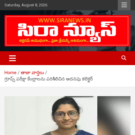
Skip
Saturday, August 8, 2026
to
content
Telugu Online News Daily
SIRA NEWS
Home
తాజా వార్తలు
గ్రూప్స్ పరీక్షా కేంద్రాలను పరిశీలిచిన అదనపు కలెక్టర్