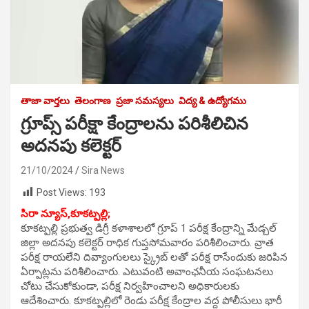
తాజా వార్తలు
తెలంగాణ
ప్రజా సమస్యలు
విద్య & ఉద్యోగము
గ్రూప్స్ పరీక్షా కేంద్రాలను పరిశీలిచిన
అదనపు కలెక్టర్
21/10/2024
Sira News
Post Views:
193
సిరా న్యూస్,కూకట్పల్లి;
కూకట్పల్లి ప్రభుత్వ డిగ్రీ కళాశాలలో గ్రూప్ 1 పరీక్ష కేంద్రాన్ని మేడ్చల్
జిల్లా అదనపు కలెక్టర్ రాధిక గుప్తసోమవారం పరిశీలించారు. వ్రాత
పరీక్ష రాయలేని దివ్యాంగులలు స్క్రైబ్ లతో పరీక్ష రాసేందుకు జరిపిన
ఏర్పాట్లను పరిశీలించారు. ఎటువంటి అవాంఛనీయ సంఘటనలు
చోటు చేసుకోకుండా, పరీక్ష నిర్వహించాలని అధికారులకు
ఆదేశించారు. కూకట్పల్లిలో రెండు పరీక్ష కేంద్రాల వద్ద పోలీసులు భారీ