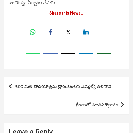
బందోబస్తు ఏర్పాటు చేసారు.
Share this News…
Post
శబరి మల పాదయాత్రను ప్రారంభించిన ఎమ్మెల్యే తలసాని
navigation
క్రీడాలతో మానసికొల్లాసం
Leave a Reply