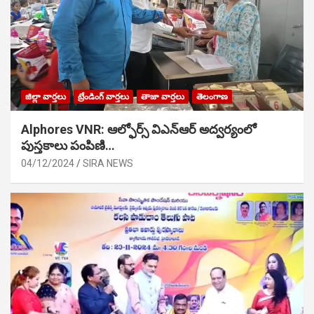
జిల్లా వార్తలు
ట్రేండింగ్ వార్తలు
తాజా వార్తలు
తెలంగాణ
Alphores VNR: ఆల్ఫోర్స్ విఎన్ఆర్ అద్వర్యంలో
పుస్తకాలు పంపిణి…
04/12/2024
SIRA NEWS