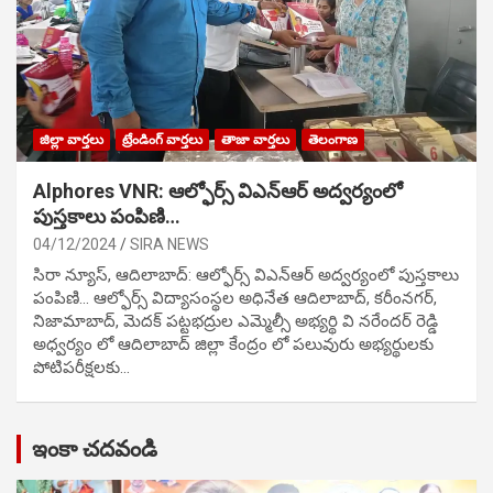
జిల్లా వార్తలు
ట్రేండింగ్ వార్తలు
తాజా వార్తలు
తెలంగాణ
Alphores VNR: ఆల్ఫోర్స్ విఎన్ఆర్ అద్వర్యంలో
పుస్తకాలు పంపిణి…
04/12/2024
SIRA NEWS
సిరా న్యూస్, ఆదిలాబాద్: ఆల్ఫోర్స్ విఎన్ఆర్ అద్వర్యంలో పుస్తకాలు
పంపిణి… ఆల్ఫోర్స్ విద్యాసంస్థల అధినేత ఆదిలాబాద్, కరీంనగర్,
నిజామాబాద్, మెదక్ పట్టభద్రుల ఎమ్మెల్సీ అభ్యర్థి వి నరేందర్ రెడ్డి
అధ్వర్యం లో ఆదిలాబాద్ జిల్లా కేంద్రం లో పలువురు అభ్యర్థులకు
పోటిప‌రీక్ష‌ల‌కు…
ఇంకా చదవండి