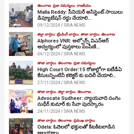
తెలంగాణ
ప్రజా సమస్యలు
రాజకీయం
Malla Reddy: సీనియర్ అసిస్టెంట్ సాయిలు
డిప్యూటేషన్ రద్దు చేయాలి…
09/12/2024
SIRA NEWS
జిల్లా వార్తలు
ట్రేండింగ్ వార్తలు
తాజా వార్తలు
తెలంగాణ
Alphores VNR: ఆల్ఫోర్స్ విఎన్ఆర్
అద్వర్యంలో పుస్తకాలు పంపిణి…
04/12/2024
SIRA NEWS
తాజా వార్తలు
తెలంగాణ
ప్రజా సమస్యలు
High Court Order:15 రోజుల్లోగా ఐటీడీఏ
కేసులన్నింటినీ కలెక్టర్ కు బదిలీ చేయాలి…
27/11/2024
SIRA NEWS
తాజా వార్తలు
జిల్లా వార్తలు
తెలంగాణ
Advocate Sudheer: న్యాయవాది సంగెం
సుధీర్ కుమార్ కు సేవా పురస్కారం
24/11/2024
SIRA NEWS
తాజా వార్తలు
తెలంగాణ
ప్రముఖ వార్తలు
Odela: ఓదెల‌లో భక్తులతో కిటకిటలాడిన
ఆల‌యాలు