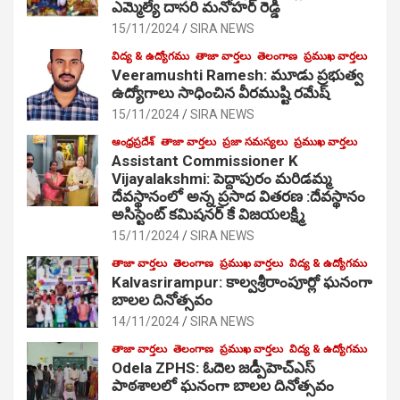
ఎమ్మెల్యే దాసరి మనోహర్ రెడ్డి
15/11/2024
SIRA NEWS
విద్య & ఉద్యోగము
తాజా వార్తలు
తెలంగాణ
ప్రముఖ వార్తలు
Veeramushti Ramesh: మూడు ప్రభుత్వ
ఉద్యోగాలు సాధించిన వీరముష్టి రమేష్
15/11/2024
SIRA NEWS
ఆంధ్రప్రదేశ్
తాజా వార్తలు
ప్రజా సమస్యలు
ప్రముఖ వార్తలు
Assistant Commissioner K
Vijayalakshmi: పెద్దాపురం మరిడమ్మ
దేవస్థానంలో అన్న ప్రసాద వితరణ :దేవస్థానం
అసిస్టెంట్ కమిషనర్ కే విజయలక్ష్మి
15/11/2024
SIRA NEWS
తాజా వార్తలు
తెలంగాణ
ప్రముఖ వార్తలు
విద్య & ఉద్యోగము
Kalvasrirampur: కాల్వశ్రీరాంపూర్లో ఘనంగా
బాలల దినోత్సవం
14/11/2024
SIRA NEWS
తాజా వార్తలు
తెలంగాణ
ప్రముఖ వార్తలు
విద్య & ఉద్యోగము
Odela ZPHS: ఓదెల జ‌డ్పీహెచ్ఎస్
పాఠ‌శాల‌లో ఘనంగా బాలల దినోత్సవం