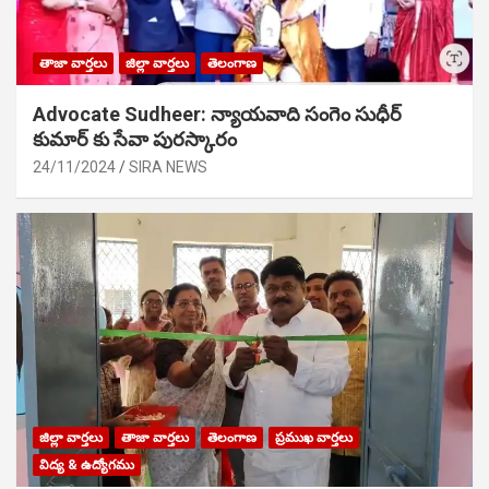
తాజా వార్తలు
జిల్లా వార్తలు
తెలంగాణ
Advocate Sudheer: న్యాయవాది సంగెం సుధీర్
కుమార్ కు సేవా పురస్కారం
24/11/2024
SIRA NEWS
జిల్లా వార్తలు
తాజా వార్తలు
తెలంగాణ
ప్రముఖ వార్తలు
విద్య & ఉద్యోగము