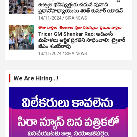
ఉజ్వల భవిష్యత్తుకు చదువే పునాది :
ప్రధానోపాధ్యాయులు శరత్ కుమార్ యాదవ్
14/11/2024
SIRA NEWS
తాజా వార్తలు
తెలంగాణ
ప్రజా సమస్యలు
ప్రముఖ వార్తలు
Tricar GM Shankar Rao: ఆదివాసీ
మహిళలు ఆర్థిక ప్రగతిని సాధించాలి: ట్రైకార్
జీఎం శంకర్‌రావు
13/11/2024
SIRA NEWS
We Are Hiring…!