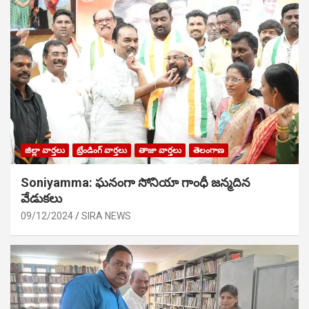
జిల్లా వార్తలు
ట్రేండింగ్ వార్తలు
తాజా వార్తలు
తెలంగాణ
Soniyamma: ఘ‌నంగా సోనియా గాంధీ జ‌న్మ‌దిన
వేడుక‌లు
09/12/2024
SIRA NEWS