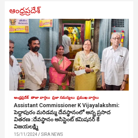
ఆంధ్రప్రదేశ్
ఆంధ్రప్రదేశ్
తాజా వార్తలు
ప్రజా సమస్యలు
ప్రముఖ వార్తలు
Assistant Commissioner K Vijayalakshmi:
పెద్దాపురం మరిడమ్మ దేవస్థానంలో అన్న ప్రసాద
వితరణ :దేవస్థానం అసిస్టెంట్ కమిషనర్ కే
విజయలక్ష్మి
15/11/2024
SIRA NEWS