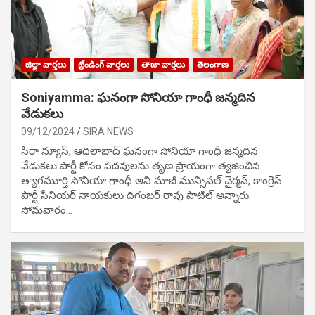
జిల్లా వార్తలు
ట్రేండింగ్ వార్తలు
తాజా వార్తలు
తెలంగాణ
Soniyamma: ఘ‌నంగా సోనియా గాంధీ జ‌న్మ‌దిన
వేడుక‌లు
09/12/2024
SIRA NEWS
సిరా న్యూస్, ఆదిలాబాద్ ఘ‌నంగా సోనియా గాంధీ జ‌న్మ‌దిన
వేడుక‌లు పార్టీ కోసం ప‌ద‌వుల‌ను తృణ ప్రాయంగా త్య‌జించిన
త్యాగమూర్తి సోనియా గాంధీ అని మాజీ మున్సిప‌ల్ చైర్మ‌న్, కాంగ్రెస్
పార్టీ సీనియ‌ర్ నాయ‌కులు దిగంబ‌ర్ రావు పాటిల్ అన్నారు.
సోమవారం…