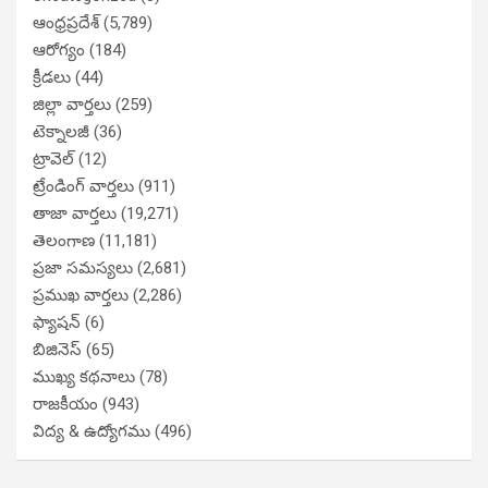
ఆంధ్రప్రదేశ్
(5,789)
ఆరోగ్యం
(184)
క్రీడలు
(44)
జిల్లా వార్తలు
(259)
టెక్నాలజీ
(36)
ట్రావెల్
(12)
ట్రేండింగ్ వార్తలు
(911)
తాజా వార్తలు
(19,271)
తెలంగాణ
(11,181)
ప్రజా సమస్యలు
(2,681)
ప్రముఖ వార్తలు
(2,286)
ఫ్యాషన్
(6)
బిజినెస్
(65)
ముఖ్య కథనాలు
(78)
రాజకీయం
(943)
విద్య & ఉద్యోగము
(496)