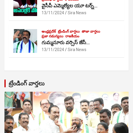
వైసీపీ ఎమ్మెల్యేల యూ టర్న్…
13/11/2024
Sira News
ఆంధ్రప్రదేశ్
ట్రేండింగ్ వార్తలు
తాజా వార్తలు
ప్రజా సమస్యలు
రాజకీయం
గుమ్మనూరు వర్సెస్ జేసీ…
13/11/2024
Sira News
ట్రేండింగ్ వార్తలు