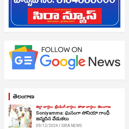
తెలంగాణ
జిల్లా వార్తలు
ట్రేండింగ్ వార్తలు
తాజా వార్తలు
తెలంగాణ
Soniyamma: ఘ‌నంగా సోనియా గాంధీ
జ‌న్మ‌దిన వేడుక‌లు
09/12/2024
SIRA NEWS