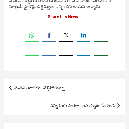
చేసిందని కోర్టు కు తెలిపారు జనవరి11 న విచారణ ఉంటుందని
మాత్రమే హైకోర్టు ఉత్తర్వులు ఇచ్చిందని అయన అన్నారు.
Share this News…
Post
మనసు బాలేదు.. వెళ్లిపోతున్నా
navigation
ఎన్నికలకు పాఠశాలలను సిద్దం చేయండి