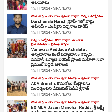
ఆల‌యాలు
15/11/2024
SIRA NEWS
తాజా వార్తలు
తెలంగాణ
ప్రముఖ వార్తలు
విద్య & ఉద్యోగము
Darshanala Harish:గ్రూప్-4లో వార్డు
ఆఫీసర్‌గా ఎంపికైన దర్శనాల హరీష్
15/11/2024
SIRA NEWS
విద్య & ఉద్యోగము
తాజా వార్తలు
తెలంగాణ
ప్రజా సమస్యలు
ప్రముఖ వార్తలు
Vanavasi Peddada Ashalata :
అన్నిదానాల కంటే విద్యాధానం గొప్పది :
వనవాసి కళ్యాణ పరిషత్ ప్రాంత మహిళా సహ
ప్రముఖ్ పెద్దడ ఆశాలత
15/11/2024
SIRA NEWS
తాజా వార్తలు
తెలంగాణ
ప్రజా సమస్యలు
ప్రముఖ వార్తలు
ADA Srinath: కొనుగోలు కేంద్రాల‌ను
సంద‌ర్శించిన డివిజనల్ ఏడీఏ శ్రీనాథ్
15/11/2024
SIRA NEWS
తాజా వార్తలు
తెలంగాణ
ప్రజా సమస్యలు
ప్రముఖ వార్తలు
EX MLA Dasari Manohar Reddy: శ్రీ లక్ష్మీ