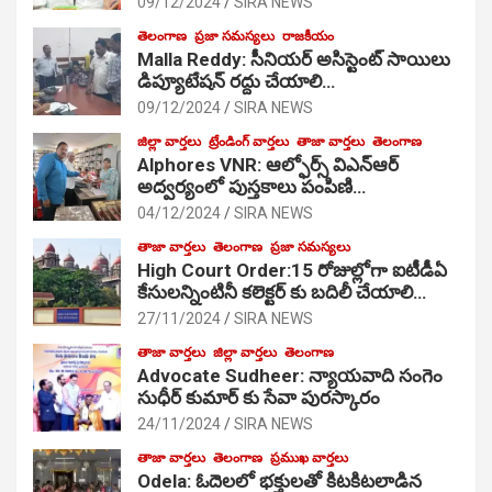
09/12/2024
SIRA NEWS
తెలంగాణ
ప్రజా సమస్యలు
రాజకీయం
Malla Reddy: సీనియర్ అసిస్టెంట్ సాయిలు
డిప్యూటేషన్ రద్దు చేయాలి…
09/12/2024
SIRA NEWS
జిల్లా వార్తలు
ట్రేండింగ్ వార్తలు
తాజా వార్తలు
తెలంగాణ
Alphores VNR: ఆల్ఫోర్స్ విఎన్ఆర్
అద్వర్యంలో పుస్తకాలు పంపిణి…
04/12/2024
SIRA NEWS
తాజా వార్తలు
తెలంగాణ
ప్రజా సమస్యలు
High Court Order:15 రోజుల్లోగా ఐటీడీఏ
కేసులన్నింటినీ కలెక్టర్ కు బదిలీ చేయాలి…
27/11/2024
SIRA NEWS
తాజా వార్తలు
జిల్లా వార్తలు
తెలంగాణ
Advocate Sudheer: న్యాయవాది సంగెం
సుధీర్ కుమార్ కు సేవా పురస్కారం
24/11/2024
SIRA NEWS
తాజా వార్తలు
తెలంగాణ
ప్రముఖ వార్తలు
Odela: ఓదెల‌లో భక్తులతో కిటకిటలాడిన