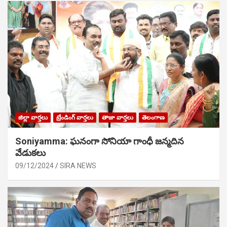
జిల్లా వార్తలు
ట్రేండింగ్ వార్తలు
తాజా వార్తలు
తెలంగాణ
Soniyamma: ఘ‌నంగా సోనియా గాంధీ జ‌న్మ‌దిన
వేడుక‌లు
09/12/2024
SIRA NEWS