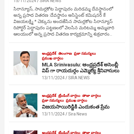
15/11/2024
SIRA NEWS
సిరాన్యూస్, సామర్లకోట పెద్దాపురం మరిడమ్మ దేవస్థానంలో
అన్న ప్రసాద వితరణ :దేవస్థానం అసిస్టెంట్ కమిషనర్ కే
విజయలక్ష్మి * చెక్కును అందజేసిన సామర్లకోట సిరాన్యూస్
రిపోర్టర్ పెద్దాపురం పట్టణంలో వెలసిన మరిటమ్మ అమ్మవారి
ఆలయంలో అన్న ప్రసాద వితరణ కార్యక్రమాన్ని శుక్రవారం…
ఆంధ్రప్రదేశ్
తెలంగాణ
ప్రజా సమస్యలు
ప్రముఖ వార్తలు
MLA Srinivasulu: ఆంధ్రప్రదేశ్ అసెంబ్లీ
విప్ గా రాయదుర్గం ఎమ్మెల్యే శ్రీనివాసులు
13/11/2024
SIRA NEWS
ఆంధ్రప్రదేశ్
ట్రేండింగ్ వార్తలు
తాజా వార్తలు
ప్రజా సమస్యలు
ప్రముఖ వార్తలు
విజయసాయిరెడ్డికి ఎందుకంత ప్రేమ
13/11/2024
Sira News
ఆంధ్రప్రదేశ్
ట్రేండింగ్ వార్తలు
తాజా వార్తలు