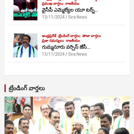
ప్రముఖ వార్తలు
రాజకీయం
వైసీపీ ఎమ్మెల్యేల యూ టర్న్…
13/11/2024
Sira News
ఆంధ్రప్రదేశ్
ట్రేండింగ్ వార్తలు
తాజా వార్తలు
ప్రజా సమస్యలు
రాజకీయం
గుమ్మనూరు వర్సెస్ జేసీ…
13/11/2024
Sira News
ట్రేండింగ్ వార్తలు