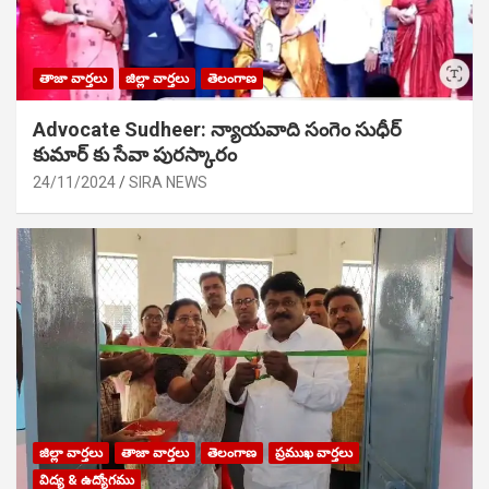
తాజా వార్తలు
జిల్లా వార్తలు
తెలంగాణ
Advocate Sudheer: న్యాయవాది సంగెం సుధీర్
కుమార్ కు సేవా పురస్కారం
24/11/2024
SIRA NEWS
జిల్లా వార్తలు
తాజా వార్తలు
తెలంగాణ
ప్రముఖ వార్తలు
విద్య & ఉద్యోగము