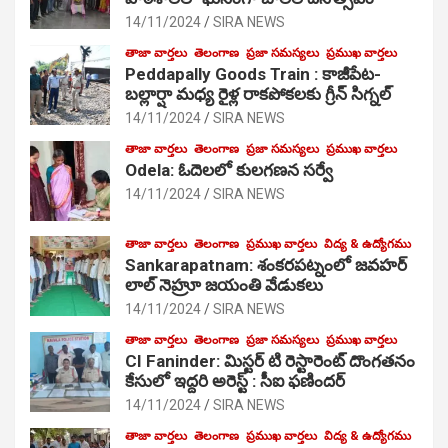
14/11/2024
SIRA NEWS
తాజా వార్తలు
తెలంగాణ
ప్రజా సమస్యలు
ప్రముఖ వార్తలు
Peddapally Goods Train : కాజీపేట-
బల్లార్షా మధ్య రైళ్ల రాకపోకలకు గ్రీన్ సిగ్నల్
14/11/2024
SIRA NEWS
తాజా వార్తలు
తెలంగాణ
ప్రజా సమస్యలు
ప్రముఖ వార్తలు
Odela: ఓదెలలో కులగణన సర్వే
14/11/2024
SIRA NEWS
తాజా వార్తలు
తెలంగాణ
ప్రముఖ వార్తలు
విద్య & ఉద్యోగము
Sankarapatnam: శంకరపట్నంలో జవహర్
లాల్ నెహ్రూ జయంతి వేడుకలు
14/11/2024
SIRA NEWS
తాజా వార్తలు
తెలంగాణ
ప్రజా సమస్యలు
ప్రముఖ వార్తలు
CI Faninder: మిస్టర్ టి రెస్టారెంట్ దొంగతనం
కేసులో ఇద్దరి అరెస్ట్ : సీఐ ఫణిందర్
14/11/2024
SIRA NEWS
తాజా వార్తలు
తెలంగాణ
ప్రముఖ వార్తలు
విద్య & ఉద్యోగము