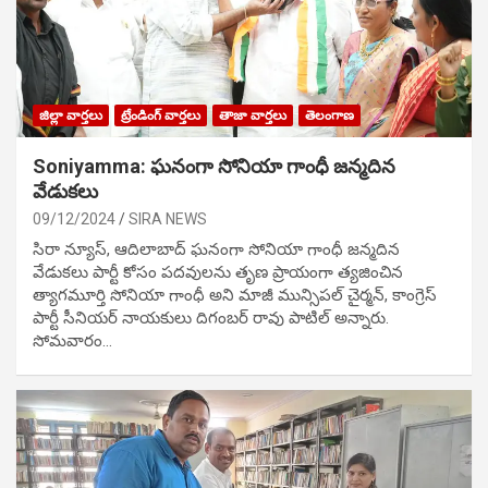
జిల్లా వార్తలు
ట్రేండింగ్ వార్తలు
తాజా వార్తలు
తెలంగాణ
Soniyamma: ఘ‌నంగా సోనియా గాంధీ జ‌న్మ‌దిన
వేడుక‌లు
09/12/2024
SIRA NEWS
సిరా న్యూస్, ఆదిలాబాద్ ఘ‌నంగా సోనియా గాంధీ జ‌న్మ‌దిన
వేడుక‌లు పార్టీ కోసం ప‌ద‌వుల‌ను తృణ ప్రాయంగా త్య‌జించిన
త్యాగమూర్తి సోనియా గాంధీ అని మాజీ మున్సిప‌ల్ చైర్మ‌న్, కాంగ్రెస్
పార్టీ సీనియ‌ర్ నాయ‌కులు దిగంబ‌ర్ రావు పాటిల్ అన్నారు.
సోమవారం…