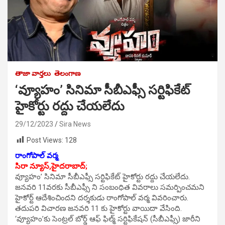
తాజా వార్తలు
తెలంగాణ
‘వ్యూహం’ సినిమా సీబీఎఫ్సీ సర్టిఫికేట్
హైకోర్టు రద్దు చేయలేదు
29/12/2023
Sira News
Post Views:
128
రాంగోపాల్ వర్మ
సిరా న్యూస్,హైదరాబాద్;
వ్యూహం’ సినిమా సీబీఎఫ్సీ సర్టిఫికేట్ హైకోర్టు రద్దు చేయలేదు.
జనవరి 11వరకు సీబీఎఫ్సీ ని సంబంధిత వివరాలు సమర్పించమని
హైకోర్ట్ ఆదేశించిందని దర్శకుడు రాంగోపాల్ వర్మ వివరించారు.
తదుపరి విచారణ జనవరి 11 కు హైకోర్టు వాయిదా వేసింది.
‘వ్యూహం’కు సెంట్రల్ బోర్డ్ ఆఫ్ ఫిల్మ్ సర్టిఫికేషన్ (సీబీఎఫ్సీ) జారీని