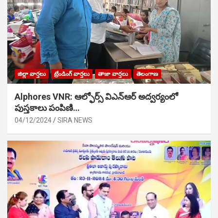
జిల్లా వార్తలు
ట్రేండింగ్ వార్తలు
తాజా వార్తలు
తెలంగాణ
Alphores VNR: ఆల్ఫోర్స్ విఎన్ఆర్ అద్వర్యంలో
పుస్తకాలు పంపిణి…
04/12/2024
SIRA NEWS