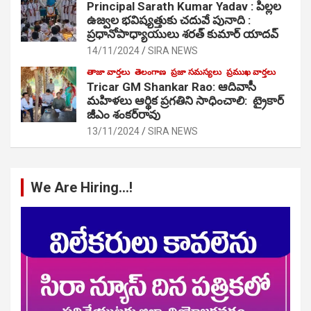
Principal Sarath Kumar Yadav : పిల్లల
ఉజ్వల భవిష్యత్తుకు చదువే పునాది :
ప్రధానోపాధ్యాయులు శరత్ కుమార్ యాదవ్
14/11/2024
SIRA NEWS
తాజా వార్తలు
తెలంగాణ
ప్రజా సమస్యలు
ప్రముఖ వార్తలు
Tricar GM Shankar Rao: ఆదివాసీ
మహిళలు ఆర్థిక ప్రగతిని సాధించాలి: ట్రైకార్
జీఎం శంకర్‌రావు
13/11/2024
SIRA NEWS
We Are Hiring…!