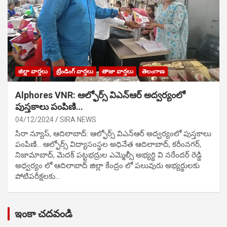
జిల్లా వార్తలు
ట్రేండింగ్ వార్తలు
తాజా వార్తలు
తెలంగాణ
Alphores VNR: ఆల్ఫోర్స్ విఎన్ఆర్ అద్వర్యంలో
పుస్తకాలు పంపిణి…
04/12/2024
SIRA NEWS
సిరా న్యూస్, ఆదిలాబాద్: ఆల్ఫోర్స్ విఎన్ఆర్ అద్వర్యంలో పుస్తకాలు
పంపిణి… ఆల్ఫోర్స్ విద్యాసంస్థల అధినేత ఆదిలాబాద్, కరీంనగర్,
నిజామాబాద్, మెదక్ పట్టభద్రుల ఎమ్మెల్సీ అభ్యర్థి వి నరేందర్ రెడ్డి
అధ్వర్యం లో ఆదిలాబాద్ జిల్లా కేంద్రం లో పలువురు అభ్యర్థులకు
పోటిప‌రీక్ష‌ల‌కు…
ఇంకా చదవండి