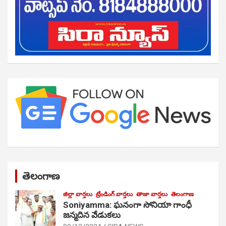
తెలంగాణ
జిల్లా వార్తలు
ట్రేండింగ్ వార్తలు
తాజా వార్తలు
తెలంగాణ
Soniyamma: ఘ‌నంగా సోనియా గాంధీ
జ‌న్మ‌దిన వేడుక‌లు