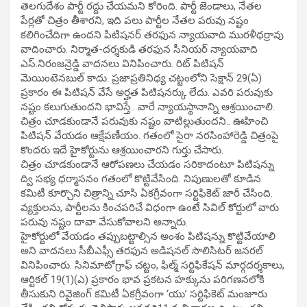
తెలగుదేశం పార్టీ రద్దు చేయమని కోరింది. పార్టీ జెండాలు, నేతల
పేర్లతో చిత్రం తీశారని, ఇది పలు పార్టీల నేతల పరువు నష్టం
కలిగించేదిగా ఉందని పిటిషనర్ తరఫున న్యాయవాది మురళీధర్రావు
వాదించారు. నిర్మాత-దర్శకుడి తరఫున సీనియర్ న్యాయవాది
ఎస్.నిరంజన్రెడ్డి వాదనలు వినిపించారు. రిట్ పిటిషన్
మెయింటెనబుల్ కాదు. ప్రజాప్రతినిధ్య చట్టంలోని సెక్షాన్ 29(ఏ)
ప్రకారం ఈ పిటిషన్ వేసే అర్హత పిటిషనర్కు లేదు. ఎవరి పరువుకు
నష్టం కలుగుతుందని భావిస్తే.. వారే న్యాయస్థానాన్ని ఆశ్రయించాలి.
చిత్రం చూడకుండానే పరువుకు నష్టం వాటిల్లుతుందని.. ఊహించి
పిటిషన్ వేయడం ఆక్షేపణీయం. గతంలో సైరా నరసింహారెడ్డి చిత్రంపై
కొందరు ఇదే హైకోర్టును ఆశ్రయించారని గుర్తు చేసారు.
చిత్రం చూడకుండానే ఆరోపణలు చేయడం సరికాదంటూ పిటిషన్ను
ద్వి సభ్య ధర్మాసనం గతంలో కొట్టివేసింది. నిపుణులతో కూడిన
కమిటీ కూర్చొని చిత్రాన్ని చూసి ఏకగ్రీవంగా సర్టిఫికెట్ జారీ చేసింది.
వ్యక్తులను, పార్టీలను కించపరిచే విధంగా ఉంటే సివిల్ కోర్టులో వారు
పరువు నష్టం దావా వేసుకోవాలని అన్నారు.
హైకోర్టులో వేయడం తప్పుబట్టాల్సిన అంశం పిటిషన్ను కొట్టివేయాలి
అని వాదనలు సీబీఎఫ్సీ తరఫున అడిషనల్ సొలిసిటర్ జనరల్
వినిపించారు. సినిమాటోగ్రాఫ్ చట్టం, ఫిల్మ్ సర్టిఫికేషన్ మార్గదర్శకాలు,
ఆర్టికల్ 19(1)(ఎ) ప్రకారం భావ ప్రకటన హక్కును పరిగణనలోకి
తీసుకుని రివైజింగ్ కమిటీ ఏకగ్రీవంగా ‘యు’ సర్టిఫికెట్ మంజూరు