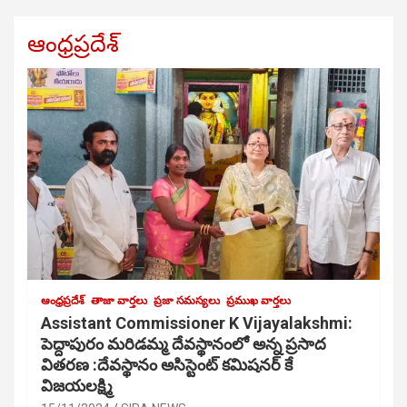
ఆంధ్రప్రదేశ్
ఆంధ్రప్రదేశ్
తాజా వార్తలు
ప్రజా సమస్యలు
ప్రముఖ వార్తలు
Assistant Commissioner K Vijayalakshmi:
పెద్దాపురం మరిడమ్మ దేవస్థానంలో అన్న ప్రసాద
వితరణ :దేవస్థానం అసిస్టెంట్ కమిషనర్ కే
విజయలక్ష్మి