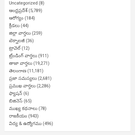
Uncategorized
(8)
ఆంధ్రప్రదేశ్
(5,789)
ఆరోగ్యం
(184)
క్రీడలు
(44)
జిల్లా వార్తలు
(259)
టెక్నాలజీ
(36)
ట్రావెల్
(12)
ట్రేండింగ్ వార్తలు
(911)
తాజా వార్తలు
(19,271)
తెలంగాణ
(11,181)
ప్రజా సమస్యలు
(2,681)
ప్రముఖ వార్తలు
(2,286)
ఫ్యాషన్
(6)
బిజినెస్
(65)
ముఖ్య కథనాలు
(78)
రాజకీయం
(943)
విద్య & ఉద్యోగము
(496)