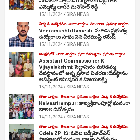
నరసింహ స్వామిని దర్శించుకున్నమాజీ
ఎమ్మెల్యే దాసరి మనోహర్ రెడ్డి
15/11/2024
SIRA NEWS
విద్య & ఉద్యోగము
తాజా వార్తలు
తెలంగాణ
ప్రముఖ వార్తలు
Veeramushti Ramesh: మూడు ప్రభుత్వ
ఉద్యోగాలు సాధించిన వీరముష్టి రమేష్
15/11/2024
SIRA NEWS
ఆంధ్రప్రదేశ్
తాజా వార్తలు
ప్రజా సమస్యలు
ప్రముఖ వార్తలు
Assistant Commissioner K
Vijayalakshmi: పెద్దాపురం మరిడమ్మ
దేవస్థానంలో అన్న ప్రసాద వితరణ :దేవస్థానం
అసిస్టెంట్ కమిషనర్ కే విజయలక్ష్మి
15/11/2024
SIRA NEWS
తాజా వార్తలు
తెలంగాణ
ప్రముఖ వార్తలు
విద్య & ఉద్యోగము
Kalvasrirampur: కాల్వశ్రీరాంపూర్లో ఘనంగా
బాలల దినోత్సవం
14/11/2024
SIRA NEWS
తాజా వార్తలు
తెలంగాణ
ప్రముఖ వార్తలు
విద్య & ఉద్యోగము
Odela ZPHS: ఓదెల జ‌డ్పీహెచ్ఎస్
పాఠ‌శాల‌లో ఘనంగా బాలల దినోత్సవం