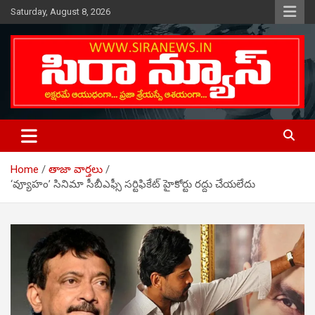
Skip
Saturday, August 8, 2026
to
content
Telugu Online News Daily
SIRA NEWS
Home
తాజా వార్తలు
‘వ్యూహం’ సినిమా సీబీఎఫ్సీ సర్టిఫికేట్ హైకోర్టు రద్దు చేయలేదు