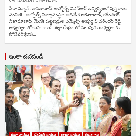
సిరా న్యూస్, ఆదిలాబాద్: ఆల్ఫోర్స్ విఎన్ఆర్ అద్వర్యంలో పుస్తకాలు
పంపిణి… ఆల్ఫోర్స్ విద్యాసంస్థల అధినేత ఆదిలాబాద్, కరీంనగర్,
నిజామాబాద్, మెదక్ పట్టభద్రుల ఎమ్మెల్సీ అభ్యర్థి వి నరేందర్ రెడ్డి
అధ్వర్యం లో ఆదిలాబాద్ జిల్లా కేంద్రం లో పలువురు అభ్యర్థులకు
పోటిప‌రీక్ష‌ల‌కు…
ఇంకా చదవండి
జిల్లా వార్తలు
ట్రేండింగ్ వార్తలు
తాజా వార్తలు
తెలంగాణ