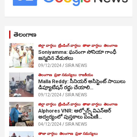
తెలంగాణ
జిల్లా వార్తలు
ట్రేండింగ్ వార్తలు
తాజా వార్తలు
తెలంగాణ
Soniyamma: ఘ‌నంగా సోనియా గాంధీ
జ‌న్మ‌దిన వేడుక‌లు
09/12/2024
SIRA NEWS
తెలంగాణ
ప్రజా సమస్యలు
రాజకీయం
Malla Reddy: సీనియర్ అసిస్టెంట్ సాయిలు
డిప్యూటేషన్ రద్దు చేయాలి…
09/12/2024
SIRA NEWS
జిల్లా వార్తలు
ట్రేండింగ్ వార్తలు
తాజా వార్తలు
తెలంగాణ
Alphores VNR: ఆల్ఫోర్స్ విఎన్ఆర్
అద్వర్యంలో పుస్తకాలు పంపిణి…
04/12/2024
SIRA NEWS
తాజా వార్తలు
తెలంగాణ
ప్రజా సమస్యలు