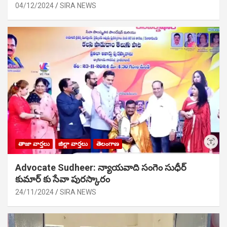
04/12/2024
SIRA NEWS
తాజా వార్తలు
జిల్లా వార్తలు
తెలంగాణ
Advocate Sudheer: న్యాయవాది సంగెం సుధీర్
కుమార్ కు సేవా పురస్కారం
24/11/2024
SIRA NEWS