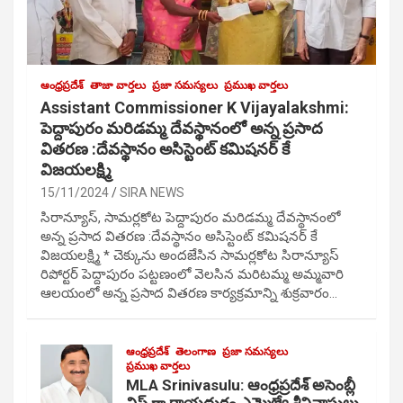
ఆంధ్రప్రదేశ్
తాజా వార్తలు
ప్రజా సమస్యలు
ప్రముఖ వార్తలు
Assistant Commissioner K Vijayalakshmi:
పెద్దాపురం మరిడమ్మ దేవస్థానంలో అన్న ప్రసాద
వితరణ :దేవస్థానం అసిస్టెంట్ కమిషనర్ కే
విజయలక్ష్మి
15/11/2024
SIRA NEWS
సిరాన్యూస్, సామర్లకోట పెద్దాపురం మరిడమ్మ దేవస్థానంలో
అన్న ప్రసాద వితరణ :దేవస్థానం అసిస్టెంట్ కమిషనర్ కే
విజయలక్ష్మి * చెక్కును అందజేసిన సామర్లకోట సిరాన్యూస్
రిపోర్టర్ పెద్దాపురం పట్టణంలో వెలసిన మరిటమ్మ అమ్మవారి
ఆలయంలో అన్న ప్రసాద వితరణ కార్యక్రమాన్ని శుక్రవారం…
ఆంధ్రప్రదేశ్
తెలంగాణ
ప్రజా సమస్యలు
ప్రముఖ వార్తలు
MLA Srinivasulu: ఆంధ్రప్రదేశ్ అసెంబ్లీ