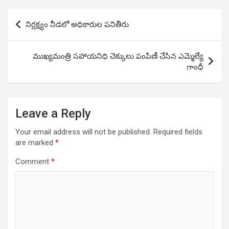
Post
నిర్లక్ష్యం నీడలో అధికారుల పనితీరు
navigation
ముఖ్యమంత్రి సహాయనిధి చెక్కులు పంపిణీ చేసిన ఎమ్మెల్యే
గాంధీ
Leave a Reply
Your email address will not be published.
Required fields
are marked
*
Comment
*