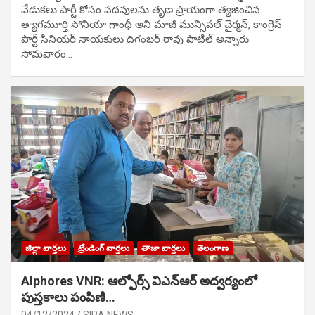
వేడుక‌లు పార్టీ కోసం ప‌ద‌వుల‌ను తృణ ప్రాయంగా త్య‌జించిన
త్యాగమూర్తి సోనియా గాంధీ అని మాజీ మున్సిప‌ల్ చైర్మ‌న్, కాంగ్రెస్
పార్టీ సీనియ‌ర్ నాయ‌కులు దిగంబ‌ర్ రావు పాటిల్ అన్నారు.
సోమవారం…
జిల్లా వార్తలు
ట్రేండింగ్ వార్తలు
తాజా వార్తలు
తెలంగాణ
Alphores VNR: ఆల్ఫోర్స్ విఎన్ఆర్ అద్వర్యంలో
పుస్తకాలు పంపిణి…
04/12/2024
SIRA NEWS