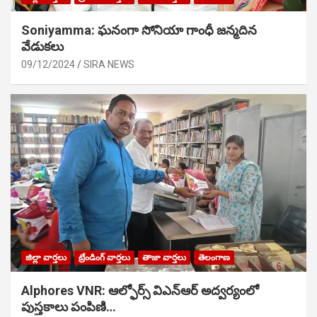
Soniyamma: ఘ‌నంగా సోనియా గాంధీ జ‌న్మ‌దిన
వేడుక‌లు
09/12/2024
SIRA NEWS
జిల్లా వార్తలు
ట్రేండింగ్ వార్తలు
తాజా వార్తలు
తెలంగాణ
Alphores VNR: ఆల్ఫోర్స్ విఎన్ఆర్ అద్వర్యంలో
పుస్తకాలు పంపిణి…