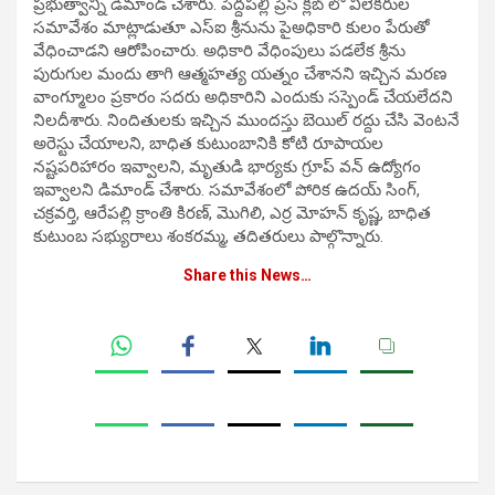
ప్రభుత్వాన్ని డిమాండ్ చేశారు. పెద్దపల్లి ప్రెస్ క్లబ్ లో విలేకరుల
సమావేశం మాట్లాడుతూ ఎస్ఐ శ్రీనును పైఅధికారి కులం పేరుతో
వేధించాడని ఆరోపించారు. అధికారి వేధింపులు పడలేక శ్రీను
పురుగుల మందు తాగి ఆత్మహత్య యత్నం చేశానని ఇచ్చిన మరణ
వాంగ్మూలం ప్రకారం సదరు అధికారిని ఎందుకు సస్పెండ్ చేయలేదని
నిలదీశారు. నిందితులకు ఇచ్చిన ముందస్తు బెయిల్ రద్దు చేసి వెంటనే
అరెస్టు చేయాలని, బాధిత కుటుంబానికి కోటి రూపాయల
నష్టపరిహారం ఇవ్వాలని, మృతుడి భార్యకు గ్రూప్ వన్ ఉద్యోగం
ఇవ్వాలని డిమాండ్ చేశారు. సమావేశంలో పోరిక ఉదయ్ సింగ్,
చక్రవర్తి, ఆరేపల్లి క్రాంతి కిరణ్, మొగిలి, ఎర్ర మోహన్ కృష్ణ, బాధిత
కుటుంబ సభ్యురాలు శంకరమ్మ, తదితరులు పాల్గొన్నారు.
Share this News…