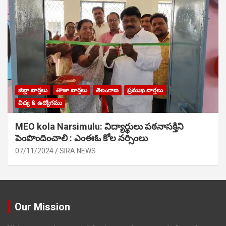
జిల్లా వార్తలు
తాజా వార్తలు
తెలంగాణ
ప్రముఖ వార్తలు
విద్య & ఉద్యోగము
MEO kola Narsimulu: విద్యార్థులు పఠ‌నాసక్తిని
పెంపొందించాలి : ఎంఈఓ కోల నర్సింలు
07/11/2024
SIRA NEWS
Our Mission