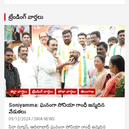
ట్రేండింగ్ వార్తలు
జిల్లా వార్తలు
ట్రేండింగ్ వార్తలు
తాజా వార్తలు
తెలంగాణ
Soniyamma: ఘ‌నంగా సోనియా గాంధీ జ‌న్మ‌దిన
వేడుక‌లు
09/12/2024
SIRA NEWS
సిరా న్యూస్, ఆదిలాబాద్ ఘ‌నంగా సోనియా గాంధీ జ‌న్మ‌దిన