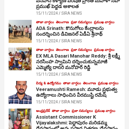
వనవాసి కళ్యాణ పరిషత్ ప్రాంత మహిళా సహ
ప్రముఖ్ పెద్దడ ఆశాలత
15/11/2024
SIRA NEWS
తాజా వార్తలు
తెలంగాణ
ప్రజా సమస్యలు
ప్రముఖ వార్తలు
ADA Srinath: కొనుగోలు కేంద్రాల‌ను
సంద‌ర్శించిన డివిజనల్ ఏడీఏ శ్రీనాథ్
15/11/2024
SIRA NEWS
తాజా వార్తలు
తెలంగాణ
ప్రజా సమస్యలు
ప్రముఖ వార్తలు
EX MLA Dasari Manohar Reddy: శ్రీ లక్ష్మీ
నరసింహ స్వామిని దర్శించుకున్నమాజీ
ఎమ్మెల్యే దాసరి మనోహర్ రెడ్డి
15/11/2024
SIRA NEWS
విద్య & ఉద్యోగము
తాజా వార్తలు
తెలంగాణ
ప్రముఖ వార్తలు
Veeramushti Ramesh: మూడు ప్రభుత్వ
ఉద్యోగాలు సాధించిన వీరముష్టి రమేష్
15/11/2024
SIRA NEWS
ఆంధ్రప్రదేశ్
తాజా వార్తలు
ప్రజా సమస్యలు
ప్రముఖ వార్తలు
Assistant Commissioner K
Vijayalakshmi: పెద్దాపురం మరిడమ్మ
దేవస్థానంలో అన్న ప్రసాద వితరణ :దేవస్థానం