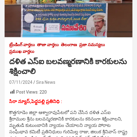
ట్రేండింగ్ వార్తలు
తాజా వార్తలు
తెలంగాణ
ప్రజా సమస్యలు
ప్రముఖ వార్తలు
దళిత ఎస్ఐ బలవణ్మరణానికి కారకులను
శిక్షించాలి
07/11/2024
Sira News
Post Views:
220
సిరా న్యూస్,పెద్దపల్లి ప్రతినిధి :
కొత్తగూడెం జిల్లా ఆశ్వారావుపేటలో పని చేసిన దళిత ఎస్ఐ
శ్రీరాముల శ్రీను బలవన్మరణానికి కారకులను కఠినంగా శిక్షించాలని,
మృతుడి కుటుంబానికి న్యాయం చేయాలని న్యాయ పోరాట
సంఘీభావ కమిటీ ప్రతినిధులు గురిమిల్ల రాజు, జిలుక శ్రీనివాస్ రాష్ట్ర