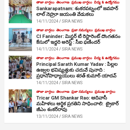
తాజా వార్తలు
తెలంగాణ
ప్రముఖ వార్తలు
విద్య & ఉద్యోగము
Sankarapatnam: శంకరపట్నంలో జవహర్
లాల్ నెహ్రూ జయంతి వేడుకలు
14/11/2024
SIRA NEWS
తాజా వార్తలు
తెలంగాణ
ప్రజా సమస్యలు
ప్రముఖ వార్తలు
CI Faninder: మిస్టర్ టి రెస్టారెంట్ దొంగతనం
కేసులో ఇద్దరి అరెస్ట్ : సీఐ ఫణిందర్
14/11/2024
SIRA NEWS
తాజా వార్తలు
తెలంగాణ
ప్రముఖ వార్తలు
విద్య & ఉద్యోగము
Principal Sarath Kumar Yadav : పిల్లల
ఉజ్వల భవిష్యత్తుకు చదువే పునాది :
ప్రధానోపాధ్యాయులు శరత్ కుమార్ యాదవ్
14/11/2024
SIRA NEWS
తాజా వార్తలు
తెలంగాణ
ప్రజా సమస్యలు
ప్రముఖ వార్తలు
Tricar GM Shankar Rao: ఆదివాసీ
మహిళలు ఆర్థిక ప్రగతిని సాధించాలి: ట్రైకార్
జీఎం శంకర్‌రావు
13/11/2024
SIRA NEWS