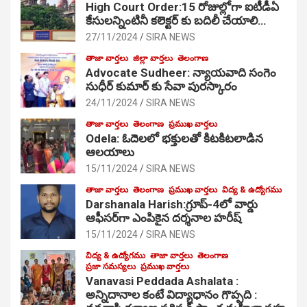
High Court Order:15 రోజుల్లోగా ఐటీడీఏ
కేసులన్నింటినీ కలెక్టర్ కు బదిలీ చేయాలి…
27/11/2024
SIRA NEWS
తాజా వార్తలు
జిల్లా వార్తలు
తెలంగాణ
Advocate Sudheer: న్యాయవాది సంగెం
సుధీర్ కుమార్ కు సేవా పురస్కారం
24/11/2024
SIRA NEWS
తాజా వార్తలు
తెలంగాణ
ప్రముఖ వార్తలు
Odela: ఓదెల‌లో భక్తులతో కిటకిటలాడిన
ఆల‌యాలు
15/11/2024
SIRA NEWS
తాజా వార్తలు
తెలంగాణ
ప్రముఖ వార్తలు
విద్య & ఉద్యోగము
Darshanala Harish:గ్రూప్-4లో వార్డు
ఆఫీసర్‌గా ఎంపికైన దర్శనాల హరీష్
15/11/2024
SIRA NEWS
విద్య & ఉద్యోగము
తాజా వార్తలు
తెలంగాణ
ప్రజా సమస్యలు
ప్రముఖ వార్తలు
Vanavasi Peddada Ashalata :
అన్నిదానాల కంటే విద్యాధానం గొప్పది :