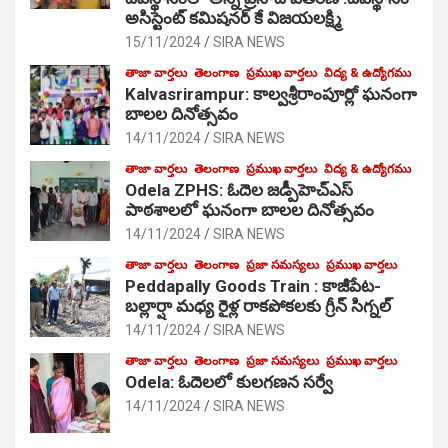
అసిస్టెంట్ కమిషనర్ కే విజయలక్ష్మి
15/11/2024
SIRA NEWS
తాజా వార్తలు
తెలంగాణ
ప్రముఖ వార్తలు
విద్య & ఉద్యోగము
Kalvasrirampur: కాల్వశ్రీరాంపూర్లో ఘనంగా
బాలల దినోత్సవం
14/11/2024
SIRA NEWS
తాజా వార్తలు
తెలంగాణ
ప్రముఖ వార్తలు
విద్య & ఉద్యోగము
Odela ZPHS: ఓదెల జ‌డ్పీహెచ్ఎస్
పాఠ‌శాల‌లో ఘనంగా బాలల దినోత్సవం
14/11/2024
SIRA NEWS
తాజా వార్తలు
తెలంగాణ
ప్రజా సమస్యలు
ప్రముఖ వార్తలు
Peddapally Goods Train : కాజీపేట-
బల్లార్షా మధ్య రైళ్ల రాకపోకలకు గ్రీన్ సిగ్నల్
14/11/2024
SIRA NEWS
తాజా వార్తలు
తెలంగాణ
ప్రజా సమస్యలు
ప్రముఖ వార్తలు
Odela: ఓదెలలో కులగణన సర్వే
14/11/2024
SIRA NEWS