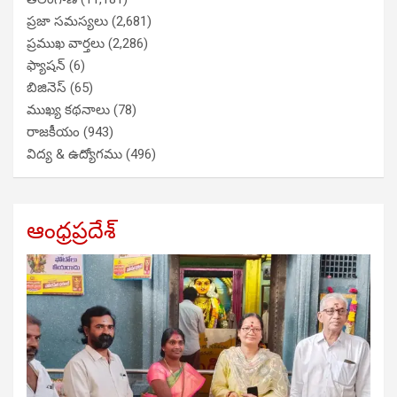
ప్రజా సమస్యలు
(2,681)
ప్రముఖ వార్తలు
(2,286)
ఫ్యాషన్
(6)
బిజినెస్
(65)
ముఖ్య కథనాలు
(78)
రాజకీయం
(943)
విద్య & ఉద్యోగము
(496)
ఆంధ్రప్రదేశ్