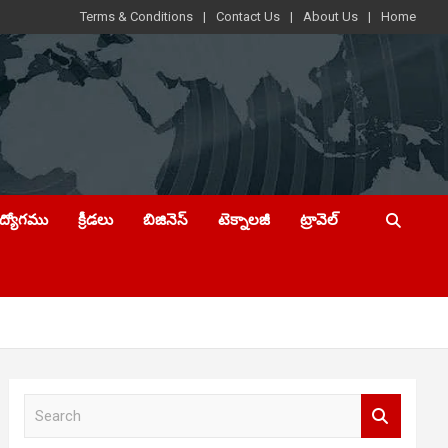
Terms & Conditions
Contact Us
About Us
Home
ఉద్యోగము
క్రీడలు
బిజినెస్
టెక్నాలజీ
ట్రావెల్
S
e
a