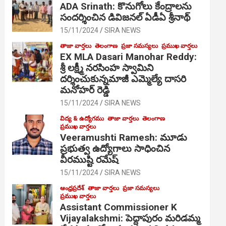
ADA Srinath: కొనుగోలు కేంద్రాల‌ను
సంద‌ర్శించిన డివిజనల్ ఏడీఏ శ్రీనాథ్
15/11/2024
SIRA NEWS
తాజా వార్తలు
తెలంగాణ
ప్రజా సమస్యలు
ప్రముఖ వార్తలు
EX MLA Dasari Manohar Reddy:
శ్రీ లక్ష్మీ నరసింహ స్వామిని
దర్శించుకున్నమాజీ ఎమ్మెల్యే దాసరి
మనోహర్ రెడ్డి
15/11/2024
SIRA NEWS
విద్య & ఉద్యోగము
తాజా వార్తలు
తెలంగాణ
ప్రముఖ వార్తలు
Veeramushti Ramesh: మూడు
ప్రభుత్వ ఉద్యోగాలు సాధించిన
వీరముష్టి రమేష్
15/11/2024
SIRA NEWS
ఆంధ్రప్రదేశ్
తాజా వార్తలు
ప్రజా సమస్యలు
ప్రముఖ వార్తలు
Assistant Commissioner K
Vijayalakshmi: పెద్దాపురం మరిడమ్మ