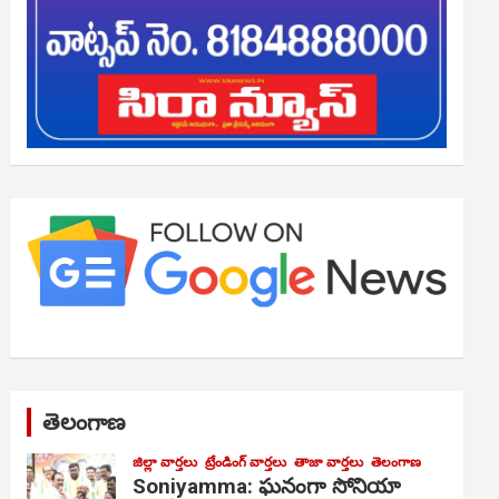
తెలంగాణ
జిల్లా వార్తలు
ట్రేండింగ్ వార్తలు
తాజా వార్తలు
తెలంగాణ
Soniyamma: ఘ‌నంగా సోనియా