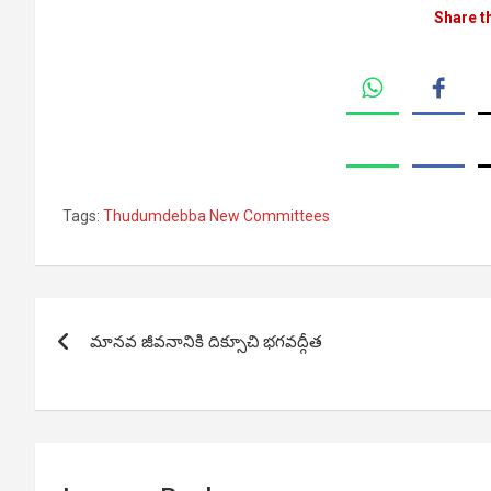
Share t
Tags:
Thudumdebba New Committees
Post
మానవ జీవనానికి దిక్సూచి భగవద్గీత
navigation