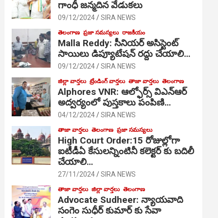
గాంధీ జ‌న్మ‌దిన వేడుక‌లు
09/12/2024
SIRA NEWS
తెలంగాణ
ప్రజా సమస్యలు
రాజకీయం
Malla Reddy: సీనియర్ అసిస్టెంట్
సాయిలు డిప్యూటేషన్ రద్దు చేయాలి…
09/12/2024
SIRA NEWS
జిల్లా వార్తలు
ట్రేండింగ్ వార్తలు
తాజా వార్తలు
తెలంగాణ
Alphores VNR: ఆల్ఫోర్స్ విఎన్ఆర్
అద్వర్యంలో పుస్తకాలు పంపిణి…
04/12/2024
SIRA NEWS
తాజా వార్తలు
తెలంగాణ
ప్రజా సమస్యలు
High Court Order:15 రోజుల్లోగా
ఐటీడీఏ కేసులన్నింటినీ కలెక్టర్ కు బదిలీ
చేయాలి…
27/11/2024
SIRA NEWS
తాజా వార్తలు
జిల్లా వార్తలు
తెలంగాణ
Advocate Sudheer: న్యాయవాది
సంగెం సుధీర్ కుమార్ కు సేవా