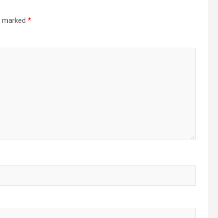
re marked
*