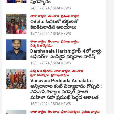
పురస్కారం
24/11/2024
SIRA NEWS
తాజా వార్తలు
తెలంగాణ
ప్రముఖ వార్తలు
Odela: ఓదెల‌లో భక్తులతో
కిటకిటలాడిన ఆల‌యాలు
15/11/2024
SIRA NEWS
తాజా వార్తలు
తెలంగాణ
ప్రముఖ వార్తలు
విద్య & ఉద్యోగము
Darshanala Harish:గ్రూప్-4లో వార్డు
ఆఫీసర్‌గా ఎంపికైన దర్శనాల హరీష్
15/11/2024
SIRA NEWS
విద్య & ఉద్యోగము
తాజా వార్తలు
తెలంగాణ
ప్రజా సమస్యలు
ప్రముఖ వార్తలు
Vanavasi Peddada Ashalata :
అన్నిదానాల కంటే విద్యాధానం గొప్పది :
వనవాసి కళ్యాణ పరిషత్ ప్రాంత
మహిళా సహ ప్రముఖ్ పెద్దడ ఆశాలత
15/11/2024
SIRA NEWS
తాజా వార్తలు
తెలంగాణ
ప్రజా సమస్యలు
ప్రముఖ వార్తలు