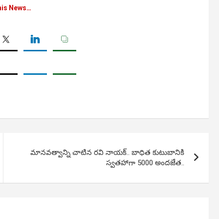
his News…
మానవత్వాన్ని చాటిన రవి నాయక్.. బాధిత కుటుబానికి
స్వతహాగా 5000 అందజేత..