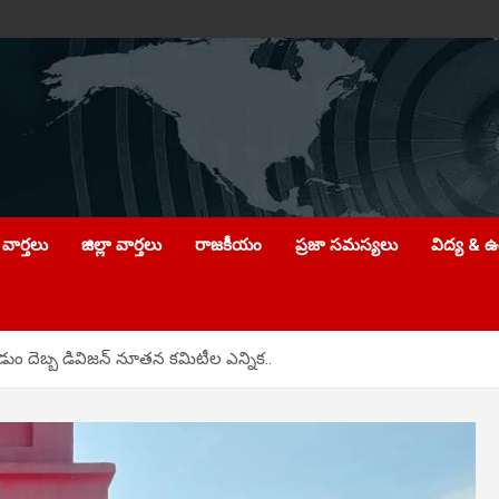
వార్తలు
జిల్లా వార్తలు
రాజకీయం
ప్రజా సమస్యలు
విద్య & 
 దెబ్బ డివిజన్ నూతన కమిటీల ఎన్నిక..