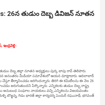
 26న తుడుం దెబ్బ డివిజన్ నూతన
, ఇంద్రవెల్లి :
లు తుడుం దెబ్బ జిల్లా నూతన అధ్యక్షులు పుర్క బాపు రావ్ తెలిపారు.
పించిన అనంతరం మీడియా సమావేశంలో ఆయన మాట్లాడారు. ఆదిలాబాద్
దు చేస్తూ తీర్మానించడం జరిగిందన్నారు. తిరిగి ఈ కమిటీలను ఈ నెల 26
డం జరుగుతుందని పేర్కొన్నారు. ఎన్నికలకు తుడుం దెబ్బ రాష్ట్ర,
ేల్ లు అనుబంధ సంఘాల నాయకులు వచ్చి ఎన్నికలను విజయవంతం
ి బొజ్జన్న, గెడం భారత్ జిల్లా కార్యదర్శి పెందుర్ రఘునాథ్, భగవంత్