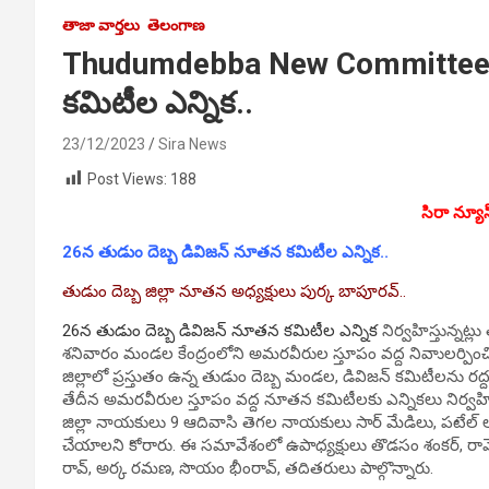
తాజా వార్తలు
తెలంగాణ
Thudumdebba New Committees:
కమిటీల ఎన్నిక..
23/12/2023
Sira News
Post Views:
188
సిరా న్యూస్
26న తుడుం దెబ్బ డివిజన్ నూతన కమిటీల ఎన్నిక..
తుడుం దెబ్బ జిల్లా నూతన అధ్యక్షులు పుర్క బాపూరవ్..
26న తుడుం దెబ్బ డివిజన్ నూతన కమిటీల ఎన్నిక
నిర్వహిస్తున్నట్
శనివారం మండల కేంద్రంలోని అమరవీరుల స్తూపం వద్ద నివాులర్
జిల్లాలో ప్రస్తుతం ఉన్న తుడుం దెబ్బ మండల, డివిజన్ కమిటీలను రద్
తేదీన అమరవీరుల స్తూపం వద్ద నూతన కమిటీలకు ఎన్నికలు నిర్వహించ
జిల్లా నాయకులు 9 ఆదివాసి తెగల నాయకులు సార్ మేడిలు, పట
చేయాలని కోరారు. ఈ సమావేశంలో ఉపాధ్యక్షులు తొడసం శంకర్, రామెళ్ళ
రావ్, అర్క రమణ, సొయం భీంరావ్, తదితరులు పాల్గొన్నారు.