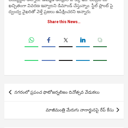
ఖచ్చితంగా వివరణ ఇవ్వాలని డిమాండ్ చేస్తున్నాం. స్టీల్ ప్లాంట్ పై
ద్వంద్వ వైఖరితో వెళ్తే ప్రజలు ఉపేక్షించరని అన్నారు.
Share this News…
Post
నగరంలో ప్రపంచ ఫొటోజర్నలిజం దినోత్సవ వేడుకలు
navigation
మాజీమంత్రి మేరుగు నాగార్జునపై రేప్ కేసు