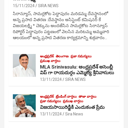
15/11/2024
SIRA NEWS
సిరాన్యూస్, సామర్లకోట పెద్దాపురం మరిడమ్మ దేవస్థానంలో
అన్న ప్రసాద వితరణ :దేవస్థానం అసిస్టెంట్ కమిషనర్ కే
విజయలక్ష్మి * చెక్కును అందజేసిన సామర్లకోట సిరాన్యూస్
రిపోర్టర్ పెద్దాపురం పట్టణంలో వెలసిన మరిటమ్మ అమ్మవారి
ఆలయంలో అన్న ప్రసాద వితరణ కార్యక్రమాన్ని శుక్రవారం…
ఆంధ్రప్రదేశ్
తెలంగాణ
ప్రజా సమస్యలు
ప్రముఖ వార్తలు
MLA Srinivasulu: ఆంధ్రప్రదేశ్ అసెంబ్లీ
విప్ గా రాయదుర్గం ఎమ్మెల్యే శ్రీనివాసులు
13/11/2024
SIRA NEWS
ఆంధ్రప్రదేశ్
ట్రేండింగ్ వార్తలు
తాజా వార్తలు
ప్రజా సమస్యలు
ప్రముఖ వార్తలు
విజయసాయిరెడ్డికి ఎందుకంత ప్రేమ
13/11/2024
Sira News