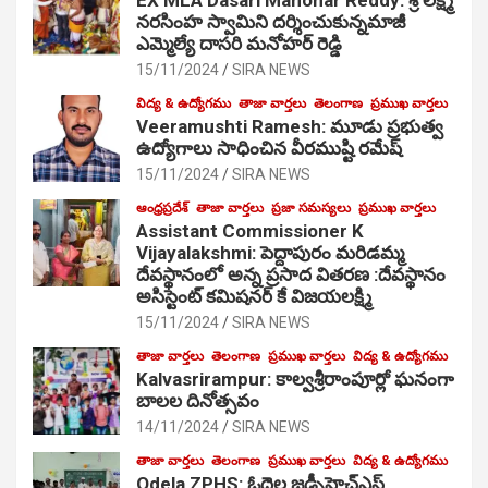
నరసింహ స్వామిని దర్శించుకున్నమాజీ
ఎమ్మెల్యే దాసరి మనోహర్ రెడ్డి
15/11/2024
SIRA NEWS
విద్య & ఉద్యోగము
తాజా వార్తలు
తెలంగాణ
ప్రముఖ వార్తలు
Veeramushti Ramesh: మూడు ప్రభుత్వ
ఉద్యోగాలు సాధించిన వీరముష్టి రమేష్
15/11/2024
SIRA NEWS
ఆంధ్రప్రదేశ్
తాజా వార్తలు
ప్రజా సమస్యలు
ప్రముఖ వార్తలు
Assistant Commissioner K
Vijayalakshmi: పెద్దాపురం మరిడమ్మ
దేవస్థానంలో అన్న ప్రసాద వితరణ :దేవస్థానం
అసిస్టెంట్ కమిషనర్ కే విజయలక్ష్మి
15/11/2024
SIRA NEWS
తాజా వార్తలు
తెలంగాణ
ప్రముఖ వార్తలు
విద్య & ఉద్యోగము
Kalvasrirampur: కాల్వశ్రీరాంపూర్లో ఘనంగా
బాలల దినోత్సవం
14/11/2024
SIRA NEWS
తాజా వార్తలు
తెలంగాణ
ప్రముఖ వార్తలు
విద్య & ఉద్యోగము
Odela ZPHS: ఓదెల జ‌డ్పీహెచ్ఎస్