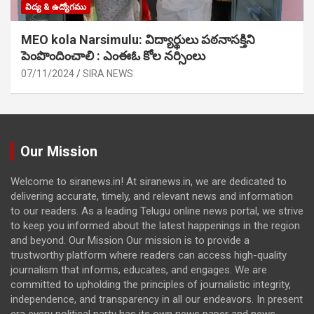
విద్య & ఉద్యోగము
MEO kola Narsimulu: విద్యార్థులు పఠ‌నాసక్తిని
పెంపొందించాలి : ఎంఈఓ కోల నర్సింలు
07/11/2024
SIRA NEWS
Our Mission
Welcome to siranews.in! At siranews.in, we are dedicated to
delivering accurate, timely, and relevant news and information
to our readers. As a leading Telugu online news portal, we strive
to keep you informed about the latest happenings in the region
and beyond. Our Mission Our mission is to provide a
trustworthy platform where readers can access high-quality
journalism that informs, educates, and engages. We are
committed to upholding the principles of journalistic integrity,
independence, and transparency in all our endeavors. In present
era every political party has its own news paper and news