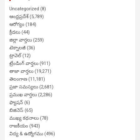
Uncategorized
(8)
ఆంధ్రప్రదేశ్
(5,789)
ఆరోగ్యం
(184)
క్రీడలు
(44)
జిల్లా వార్తలు
(259)
టెక్నాలజీ
(36)
ట్రావెల్
(12)
ట్రేండింగ్ వార్తలు
(911)
తాజా వార్తలు
(19,271)
తెలంగాణ
(11,181)
ప్రజా సమస్యలు
(2,681)
ప్రముఖ వార్తలు
(2,286)
ఫ్యాషన్
(6)
బిజినెస్
(65)
ముఖ్య కథనాలు
(78)
రాజకీయం
(943)
విద్య & ఉద్యోగము
(496)