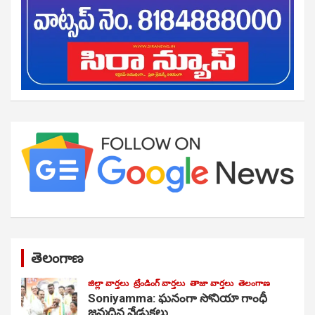
తెలంగాణ
జిల్లా వార్తలు
ట్రేండింగ్ వార్తలు
తాజా వార్తలు
తెలంగాణ
Soniyamma: ఘ‌నంగా సోనియా గాంధీ
జ‌న్మ‌దిన వేడుక‌లు