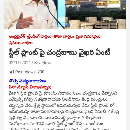
ఆంధ్రప్రదేశ్
ట్రేండింగ్ వార్తలు
తాజా వార్తలు
ప్రజా సమస్యలు
ప్రముఖ వార్తలు
స్టీల్ ప్లాంట్ పై చంద్రబాబు వైఖరి ఏంటీ
02/11/2024
Sira News
Post Views:
200
బొత్స సత్యనారాయణ
సిరా న్యూస్,విశాఖపట్నం;
వైజాగ్ స్టీల్ ప్లాంట్ పై కూటమి విధానం సీఎం చంద్రబాబు చెప్పాలని
ఎమ్మెల్సీ బోత్స సత్యనారాయణ నిలదీసారు. కేంద్ర మంత్రులు
చెప్తున్నది వేరు. క్షేత్ర స్థాయిలో జరుగుతున్నది వేరు. స్టీల్ ప్లాంట్ లో
జరుగుతున్న తాజా పరిణామాలపై చంద్రబాబు వైఖరి ఏమిటి..? కేంద్ర
ప్రభుత్వ విధానాలను బాబు సమర్థిస్తున్నారా..? ఈ ప్రాంత
మనోభావాలను గౌరవించాలి. స్టీల్ ప్లాంట్ కోసం రాజకీయం
చెయ్యద్దని అన్నారు. ఉమ్మడి ఆంధ్రుల హక్కు ఇది. చంద్రబాబు