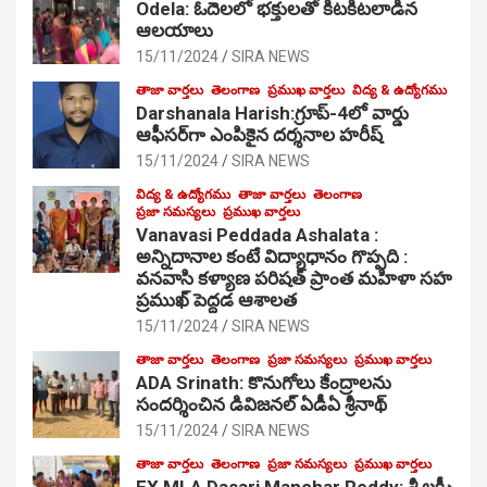
Odela: ఓదెల‌లో భక్తులతో కిటకిటలాడిన
ఆల‌యాలు
15/11/2024
SIRA NEWS
తాజా వార్తలు
తెలంగాణ
ప్రముఖ వార్తలు
విద్య & ఉద్యోగము
Darshanala Harish:గ్రూప్-4లో వార్డు
ఆఫీసర్‌గా ఎంపికైన దర్శనాల హరీష్
15/11/2024
SIRA NEWS
విద్య & ఉద్యోగము
తాజా వార్తలు
తెలంగాణ
ప్రజా సమస్యలు
ప్రముఖ వార్తలు
Vanavasi Peddada Ashalata :
అన్నిదానాల కంటే విద్యాధానం గొప్పది :
వనవాసి కళ్యాణ పరిషత్ ప్రాంత మహిళా సహ
ప్రముఖ్ పెద్దడ ఆశాలత
15/11/2024
SIRA NEWS
తాజా వార్తలు
తెలంగాణ
ప్రజా సమస్యలు
ప్రముఖ వార్తలు
ADA Srinath: కొనుగోలు కేంద్రాల‌ను
సంద‌ర్శించిన డివిజనల్ ఏడీఏ శ్రీనాథ్
15/11/2024
SIRA NEWS
తాజా వార్తలు
తెలంగాణ
ప్రజా సమస్యలు
ప్రముఖ వార్తలు
EX MLA Dasari Manohar Reddy: శ్రీ లక్ష్మీ