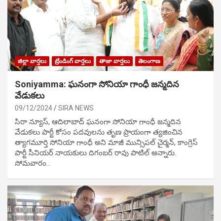
జిల్లా వార్తలు
ట్రేండింగ్ వార్తలు
తాజా వార్తలు
తెలంగాణ
Soniyamma: ఘ‌నంగా సోనియా గాంధీ జ‌న్మ‌దిన
వేడుక‌లు
09/12/2024
SIRA NEWS
సిరా న్యూస్, ఆదిలాబాద్ ఘ‌నంగా సోనియా గాంధీ జ‌న్మ‌దిన
వేడుక‌లు పార్టీ కోసం ప‌ద‌వుల‌ను తృణ ప్రాయంగా త్య‌జించిన
త్యాగమూర్తి సోనియా గాంధీ అని మాజీ మున్సిప‌ల్ చైర్మ‌న్, కాంగ్రెస్
పార్టీ సీనియ‌ర్ నాయ‌కులు దిగంబ‌ర్ రావు పాటిల్ అన్నారు.
సోమవారం…