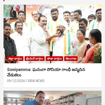
జిల్లా వార్తలు
ట్రేండింగ్ వార్తలు
తాజా వార్తలు
తెలంగాణ
Soniyamma: ఘ‌నంగా సోనియా గాంధీ జ‌న్మ‌దిన
వేడుక‌లు
09/12/2024
SIRA NEWS