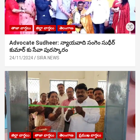
తాజా వార్తలు
జిల్లా వార్తలు
తెలంగాణ
Advocate Sudheer: న్యాయవాది సంగెం సుధీర్
కుమార్ కు సేవా పురస్కారం
24/11/2024
SIRA NEWS
జిల్లా వార్తలు
తాజా వార్తలు
తెలంగాణ
ప్రముఖ వార్తలు