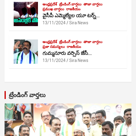
ఆంధ్రప్రదేశ్
ట్రేండింగ్ వార్తలు
తాజా వార్తలు
ప్రముఖ వార్తలు
రాజకీయం
వైసీపీ ఎమ్మెల్యేల యూ టర్న్…
13/11/2024
Sira News
ఆంధ్రప్రదేశ్
ట్రేండింగ్ వార్తలు
తాజా వార్తలు
ప్రజా సమస్యలు
రాజకీయం
గుమ్మనూరు వర్సెస్ జేసీ…
13/11/2024
Sira News
ట్రేండింగ్ వార్తలు