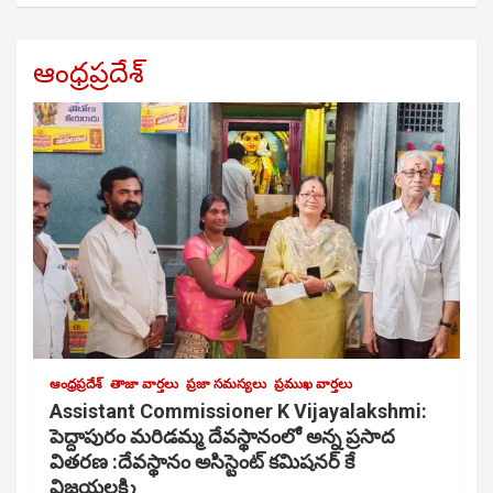
ఆంధ్రప్రదేశ్
ఆంధ్రప్రదేశ్
తాజా వార్తలు
ప్రజా సమస్యలు
ప్రముఖ వార్తలు
Assistant Commissioner K Vijayalakshmi:
పెద్దాపురం మరిడమ్మ దేవస్థానంలో అన్న ప్రసాద
వితరణ :దేవస్థానం అసిస్టెంట్ కమిషనర్ కే
విజయలక్ష్మి