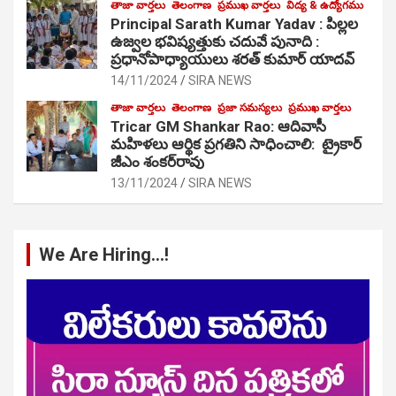
తాజా వార్తలు
తెలంగాణ
ప్రముఖ వార్తలు
విద్య & ఉద్యోగము
Principal Sarath Kumar Yadav : పిల్లల
ఉజ్వల భవిష్యత్తుకు చదువే పునాది :
ప్రధానోపాధ్యాయులు శరత్ కుమార్ యాదవ్
14/11/2024
SIRA NEWS
తాజా వార్తలు
తెలంగాణ
ప్రజా సమస్యలు
ప్రముఖ వార్తలు
Tricar GM Shankar Rao: ఆదివాసీ
మహిళలు ఆర్థిక ప్రగతిని సాధించాలి: ట్రైకార్
జీఎం శంకర్‌రావు
13/11/2024
SIRA NEWS
We Are Hiring…!