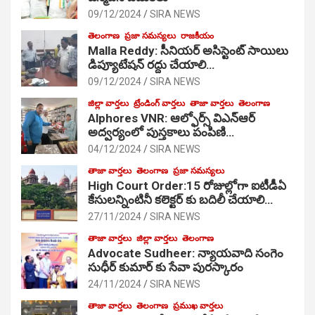
09/12/2024
SIRA NEWS
తెలంగాణ
ప్రజా సమస్యలు
రాజకీయం
Malla Reddy: సీనియర్ అసిస్టెంట్ సాయిలు
డిప్యూటేషన్ రద్దు చేయాలి…
09/12/2024
SIRA NEWS
జిల్లా వార్తలు
ట్రేండింగ్ వార్తలు
తాజా వార్తలు
తెలంగాణ
Alphores VNR: ఆల్ఫోర్స్ విఎన్ఆర్
అద్వర్యంలో పుస్తకాలు పంపిణి…
04/12/2024
SIRA NEWS
తాజా వార్తలు
తెలంగాణ
ప్రజా సమస్యలు
High Court Order:15 రోజుల్లోగా ఐటీడీఏ
కేసులన్నింటినీ కలెక్టర్ కు బదిలీ చేయాలి…
27/11/2024
SIRA NEWS
తాజా వార్తలు
జిల్లా వార్తలు
తెలంగాణ
Advocate Sudheer: న్యాయవాది సంగెం
సుధీర్ కుమార్ కు సేవా పురస్కారం
24/11/2024
SIRA NEWS
తాజా వార్తలు
తెలంగాణ
ప్రముఖ వార్తలు