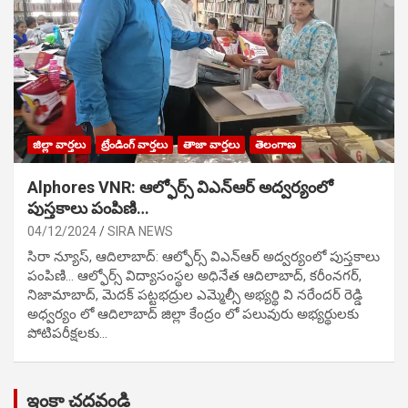
జిల్లా వార్తలు
ట్రేండింగ్ వార్తలు
తాజా వార్తలు
తెలంగాణ
Alphores VNR: ఆల్ఫోర్స్ విఎన్ఆర్ అద్వర్యంలో
పుస్తకాలు పంపిణి…
04/12/2024
SIRA NEWS
సిరా న్యూస్, ఆదిలాబాద్: ఆల్ఫోర్స్ విఎన్ఆర్ అద్వర్యంలో పుస్తకాలు
పంపిణి… ఆల్ఫోర్స్ విద్యాసంస్థల అధినేత ఆదిలాబాద్, కరీంనగర్,
నిజామాబాద్, మెదక్ పట్టభద్రుల ఎమ్మెల్సీ అభ్యర్థి వి నరేందర్ రెడ్డి
అధ్వర్యం లో ఆదిలాబాద్ జిల్లా కేంద్రం లో పలువురు అభ్యర్థులకు
పోటిప‌రీక్ష‌ల‌కు…
ఇంకా చదవండి