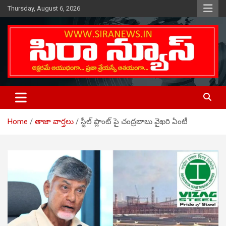
Skip
Thursday, August 6, 2026
to
content
Telugu Online News Daily
SIRA NEWS
Home
తాజా వార్తలు
స్టీల్ ప్లాంట్ పై చంద్రబాబు వైఖరి ఏంటీ