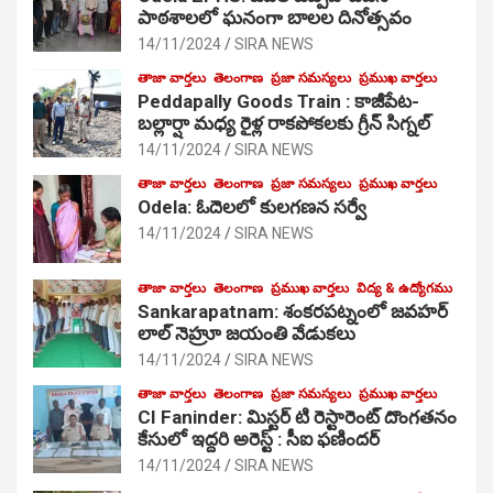
పాఠ‌శాల‌లో ఘనంగా బాలల దినోత్సవం
14/11/2024
SIRA NEWS
తాజా వార్తలు
తెలంగాణ
ప్రజా సమస్యలు
ప్రముఖ వార్తలు
Peddapally Goods Train : కాజీపేట-
బల్లార్షా మధ్య రైళ్ల రాకపోకలకు గ్రీన్ సిగ్నల్
14/11/2024
SIRA NEWS
తాజా వార్తలు
తెలంగాణ
ప్రజా సమస్యలు
ప్రముఖ వార్తలు
Odela: ఓదెలలో కులగణన సర్వే
14/11/2024
SIRA NEWS
తాజా వార్తలు
తెలంగాణ
ప్రముఖ వార్తలు
విద్య & ఉద్యోగము
Sankarapatnam: శంకరపట్నంలో జవహర్
లాల్ నెహ్రూ జయంతి వేడుకలు
14/11/2024
SIRA NEWS
తాజా వార్తలు
తెలంగాణ
ప్రజా సమస్యలు
ప్రముఖ వార్తలు
CI Faninder: మిస్టర్ టి రెస్టారెంట్ దొంగతనం
కేసులో ఇద్దరి అరెస్ట్ : సీఐ ఫణిందర్
14/11/2024
SIRA NEWS