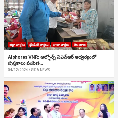
జిల్లా వార్తలు
ట్రేండింగ్ వార్తలు
తాజా వార్తలు
తెలంగాణ
Alphores VNR: ఆల్ఫోర్స్ విఎన్ఆర్ అద్వర్యంలో
పుస్తకాలు పంపిణి…
04/12/2024
SIRA NEWS