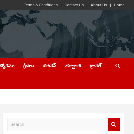
Terms & Conditions
Contact Us
About Us
Home
ఉద్యోగము
క్రీడలు
బిజినెస్
టెక్నాలజీ
ట్రావెల్
S
e
a