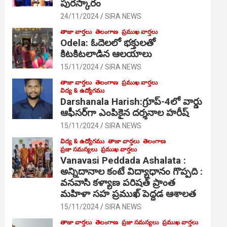
పురస్కారం
24/11/2024
SIRA NEWS
తాజా వార్తలు
తెలంగాణ
ప్రముఖ వార్తలు
Odela: ఓదెల‌లో భక్తులతో
కిటకిటలాడిన ఆల‌యాలు
15/11/2024
SIRA NEWS
తాజా వార్తలు
తెలంగాణ
ప్రముఖ వార్తలు
విద్య & ఉద్యోగము
Darshanala Harish:గ్రూప్-4లో వార్డు
ఆఫీసర్‌గా ఎంపికైన దర్శనాల హరీష్
15/11/2024
SIRA NEWS
విద్య & ఉద్యోగము
తాజా వార్తలు
తెలంగాణ
ప్రజా సమస్యలు
ప్రముఖ వార్తలు
Vanavasi Peddada Ashalata :
అన్నిదానాల కంటే విద్యాధానం గొప్పది :
వనవాసి కళ్యాణ పరిషత్ ప్రాంత
మహిళా సహ ప్రముఖ్ పెద్దడ ఆశాలత
15/11/2024
SIRA NEWS
తాజా వార్తలు
తెలంగాణ
ప్రజా సమస్యలు
ప్రముఖ వార్తలు