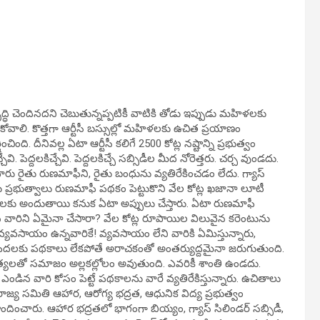
ద్ధి చెందినదని చెబుతున్నప్పటికీ వాటికి తోడు ఇప్పుడు మహిళలకు
ుకోవాలి. కొత్తగా ఆర్టీసీ బస్సుల్లో మహిళలకు ఉచిత ప్రయాణం
 దీనివల్ల ఏటా ఆర్టీసీ కలిగే 2500 కోట్ల నష్టాన్ని ప్రభుత్వం
. పెద్దలకిచ్చేవి. పెద్దలకిచ్చే సబ్సిడీల మీద నోరెత్తరు. చర్చ వుండదు.
ంచేవారు రైతు రుణమాఫీని, రైతు బంధును వ్యతిరేకించడం లేదు. గ్యాస్
ు ప్రభుత్వాలు రుణమాఫీ పథకం పెట్టుకొని వేల కోట్ల ఖజానా లూటీ
్గాలకు అందుతాయి కనుక ఏటా అప్పులు చేస్తారు. ఏటా రుణమాఫీ
ిన వారిని ఏమైనా చేసారా? వేల కోట్ల రూపాయిల విలువైన కరెంటును
్నీ వ్యవసాయం ఉన్నవారికే! వ్యవసాయం లేని వారికి ఏమిస్తున్నారు,
ారు. పేదలకు పథకాలు లేకపోతే అరాచకంతో అంతర్యుద్దమైనా జరుగుతుంది.
 హత్యలతో సమాజం అల్లకల్లోలం అవుతుంది. ఎవరికీ శాంతి ఉండదు.
ిన వారి కోసం పెట్టే పథకాలను వారే వ్యతిరేకిస్తున్నారు. ఉచితాలు
ాజ్య సమితి ఆహార, ఆరోగ్య భద్రత, ఆధునిక విద్య ప్రభుత్వం
ించారు. ఆహార భద్రతలో భాగంగా బియ్యం, గ్యాస్ సిలిండర్ సబ్సిడీ,