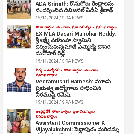
ADA Srinath: కొనుగోలు కేంద్రాల‌ను
సంద‌ర్శించిన డివిజనల్ ఏడీఏ శ్రీనాథ్
15/11/2024
SIRA NEWS
తాజా వార్తలు
తెలంగాణ
ప్రజా సమస్యలు
ప్రముఖ వార్తలు
EX MLA Dasari Manohar Reddy:
శ్రీ లక్ష్మీ నరసింహ స్వామిని
దర్శించుకున్నమాజీ ఎమ్మెల్యే దాసరి
మనోహర్ రెడ్డి
15/11/2024
SIRA NEWS
విద్య & ఉద్యోగము
తాజా వార్తలు
తెలంగాణ
ప్రముఖ వార్తలు
Veeramushti Ramesh: మూడు
ప్రభుత్వ ఉద్యోగాలు సాధించిన
వీరముష్టి రమేష్
15/11/2024
SIRA NEWS
ఆంధ్రప్రదేశ్
తాజా వార్తలు
ప్రజా సమస్యలు
ప్రముఖ వార్తలు
Assistant Commissioner K
Vijayalakshmi: పెద్దాపురం మరిడమ్మ