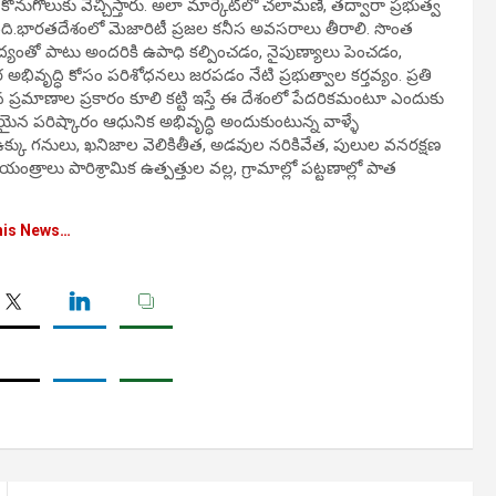
 కొనుగోలుకు వెచ్చిస్తారు. అలా మార్కెట్‌లో చలామణి, తద్వారా ప్రభుత్వ
ి.భారతదేశంలో మెజారిటీ ప్రజల కనీస అవసరాలు తీరాలి. సొంత
 వైద్యంతో పాటు అందరికి ఉపాధి కల్పించడం, నైపుణ్యాలు పెంచడం,
ివృద్ధి కోసం పరిశోధనలు జరపడం నేటి ప్రభుత్వాల కర్తవ్యం. ప్రతి
ప్రమాణాల ప్రకారం కూలి కట్టి ఇస్తే ఈ దేశంలో పేదరికమంటూ ఎందుకు
 సరియైన పరిష్కారం ఆధునిక అభివృద్ధి అందుకుంటున్న వాళ్ళే
ు, ఉక్కు గనులు, ఖనిజాల వెలికితీత, అడవుల నరికివేత, పులుల వనరక్షణ
్రాలు పారిశ్రామిక ఉత్పత్తుల వల్ల, గ్రామాల్లో పట్టణాల్లో పాత
his News…