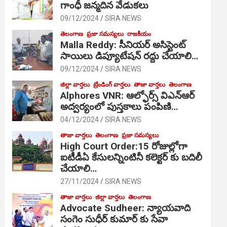
గాంధీ జ‌న్మ‌దిన వేడుక‌లు
09/12/2024
SIRA NEWS
తెలంగాణ
ప్రజా సమస్యలు
రాజకీయం
Malla Reddy: సీనియర్ అసిస్టెంట్
సాయిలు డిప్యూటేషన్ రద్దు చేయాలి…
09/12/2024
SIRA NEWS
జిల్లా వార్తలు
ట్రేండింగ్ వార్తలు
తాజా వార్తలు
తెలంగాణ
Alphores VNR: ఆల్ఫోర్స్ విఎన్ఆర్
అద్వర్యంలో పుస్తకాలు పంపిణి…
04/12/2024
SIRA NEWS
తాజా వార్తలు
తెలంగాణ
ప్రజా సమస్యలు
High Court Order:15 రోజుల్లోగా
ఐటీడీఏ కేసులన్నింటినీ కలెక్టర్ కు బదిలీ
చేయాలి…
27/11/2024
SIRA NEWS
తాజా వార్తలు
జిల్లా వార్తలు
తెలంగాణ
Advocate Sudheer: న్యాయవాది
సంగెం సుధీర్ కుమార్ కు సేవా