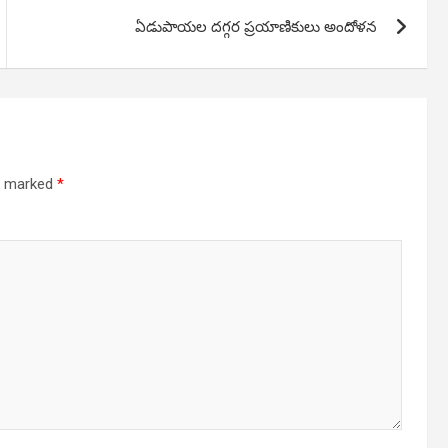
ఏడుపాయల దగ్గర ప్రయాణికులు అందోళన
re marked
*