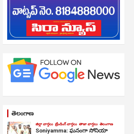
తెలంగాణ
జిల్లా వార్తలు
ట్రేండింగ్ వార్తలు
తాజా వార్తలు
తెలంగాణ
Soniyamma: ఘ‌నంగా సోనియా