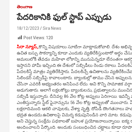
తెలంగాణ
పేదరికానికి ఫుల్ స్టాప్ ఎప్పుడు
18/12/2023
Sira News
Post Views:
120
సిరా న్యూస్,
;కొన్ని విషయాలు సూటిగా మాట్లాడుకోవాలి. దేశం అభివృ
ఉచిత బస్సు సౌకర్యాన్ని కూడా ఎందుకు వ్యతిరేకిస్తుంటారో అర్థం చేస
అమలులోకి తేవడం మహిళా లోకాన్ని మునుపెన్నడూ లేనంతగా ఆకర్షించింది.
ఇస్తానని హామీ ఇచ్చింది.ఈ దేశంలో సబ్సిడీలు రెండు రకాలు. పేదలకిచ్చేవి
పేదలకిస్తే మాత్రం వ్యతిరేకిస్తారు. పేదలకిచ్చే ఉచితాలను వ్యతిరేకి
సిలిండర్ సబ్సిడీపై కావాలంటారు. బ్యాంకుల్లో తాము చేసిన అప్పులన
చేసినా ఎవరికీ అభ్యంతరం అనిపించ లేదు. అవి కొన్ని సామాజిక వర
అడుగుతారు. అలాగే లక్షలకోట్లు బ్యాంకులను, ప్రభుత్వాలను ముంచ
సబ్సిడీ ఇస్తున్నారు. దీనివల్ల 86 వేల కోట్ల అప్పులు పెరిగాయి. ఇవన
ఎంతిస్తున్నారు స్టేట్ ఫైనాన్సును 56 వేల కోట్ల అప్పులతో ముంచ
లక్షలాదిమంది ఆకలి చావులకు, వేశ్యా వృత్తి, దోపిడీ దొంగతనాలు
భద్రత ఉండదు.ఉచితాలపై విమర్శ కడుపునిండిన వారి మాట. కడుపు ఎండ
అని చెప్తున్న సంక్షేమ పథకాలతో బహుళ ప్రయోజనాలున్నాయి. ఐక్య ర
అందించాలని పేర్కొంది. అందుకు సంబంధించిన చట్టాలు కూడా రూపొంద