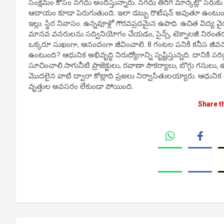
సంక్షేమం కోసం నగదు అందిస్తున్నారు. నగదు తిరిగి మార్కెట్లో సరుకు
ఆదాయం కూడా పెరుగుతుంది. ఇలా డబ్బు రొటేషన్ అవుతూ ఉంటుంద
ఇల్లు. స్థిర నివాసం. ఉన్నవూళ్లో గౌరవప్రదమైన ఉపాధి. ఉచిత విద్య
మానవ వనరులను సద్వినియోగం చేయడం, సైన్స్, టెక్నాలజీ నిరంతర అభ
ఒక్కరూ సుఖంగా, ఆనందంగా జీవించాలి. 8 గంటల పనికి కనీస జీవన 
ఉంటుంది? ఆధునిక అభివృద్ధి నిరుద్యోగాన్ని సృష్టిస్తున్నది. దానికి
సూచించాలి.సాగునీటి ప్రాజెక్టులు, రవాణా సౌకర్యాలు, బొగ్గు గనుల
మొదలైన వాటి ద్వారా కోట్లాది ప్రజలు నిర్వాసితులయ్యారు. ఆధునిక యంత
వృత్తుల అవసరం లేకుండా పోయింది.
Share t