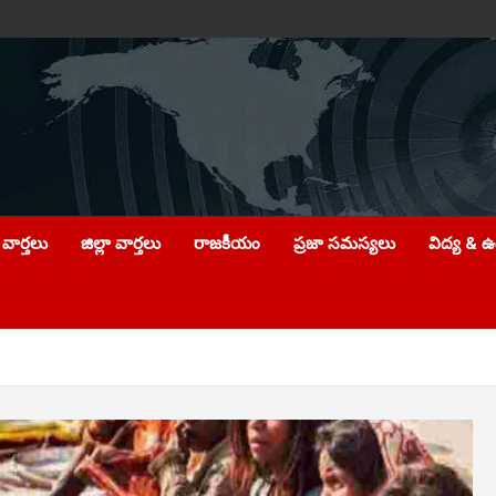
వార్తలు
జిల్లా వార్తలు
రాజకీయం
ప్రజా సమస్యలు
విద్య & 