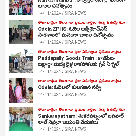
బాలల దినోత్సవం
14/11/2024
SIRA NEWS
తాజా వార్తలు
తెలంగాణ
ప్రముఖ వార్తలు
విద్య & ఉద్యోగము
Odela ZPHS: ఓదెల జ‌డ్పీహెచ్ఎస్
పాఠ‌శాల‌లో ఘనంగా బాలల దినోత్సవం
14/11/2024
SIRA NEWS
తాజా వార్తలు
తెలంగాణ
ప్రజా సమస్యలు
ప్రముఖ వార్తలు
Peddapally Goods Train : కాజీపేట-
బల్లార్షా మధ్య రైళ్ల రాకపోకలకు గ్రీన్ సిగ్నల్
14/11/2024
SIRA NEWS
తాజా వార్తలు
తెలంగాణ
ప్రజా సమస్యలు
ప్రముఖ వార్తలు
Odela: ఓదెలలో కులగణన సర్వే
14/11/2024
SIRA NEWS
తాజా వార్తలు
తెలంగాణ
ప్రముఖ వార్తలు
విద్య & ఉద్యోగము
Sankarapatnam: శంకరపట్నంలో జవహర్
లాల్ నెహ్రూ జయంతి వేడుకలు
14/11/2024
SIRA NEWS