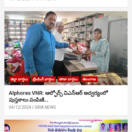
జిల్లా వార్తలు
ట్రేండింగ్ వార్తలు
తాజా వార్తలు
తెలంగాణ
Alphores VNR: ఆల్ఫోర్స్ విఎన్ఆర్ అద్వర్యంలో
పుస్తకాలు పంపిణి…
04/12/2024
SIRA NEWS