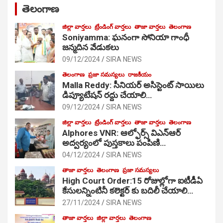
తెలంగాణ
జిల్లా వార్తలు
ట్రేండింగ్ వార్తలు
తాజా వార్తలు
తెలంగాణ
Soniyamma: ఘ‌నంగా సోనియా గాంధీ
జ‌న్మ‌దిన వేడుక‌లు
09/12/2024
SIRA NEWS
తెలంగాణ
ప్రజా సమస్యలు
రాజకీయం
Malla Reddy: సీనియర్ అసిస్టెంట్ సాయిలు
డిప్యూటేషన్ రద్దు చేయాలి…
09/12/2024
SIRA NEWS
జిల్లా వార్తలు
ట్రేండింగ్ వార్తలు
తాజా వార్తలు
తెలంగాణ
Alphores VNR: ఆల్ఫోర్స్ విఎన్ఆర్
అద్వర్యంలో పుస్తకాలు పంపిణి…
04/12/2024
SIRA NEWS
తాజా వార్తలు
తెలంగాణ
ప్రజా సమస్యలు
High Court Order:15 రోజుల్లోగా ఐటీడీఏ
కేసులన్నింటినీ కలెక్టర్ కు బదిలీ చేయాలి…
27/11/2024
SIRA NEWS
తాజా వార్తలు
జిల్లా వార్తలు
తెలంగాణ