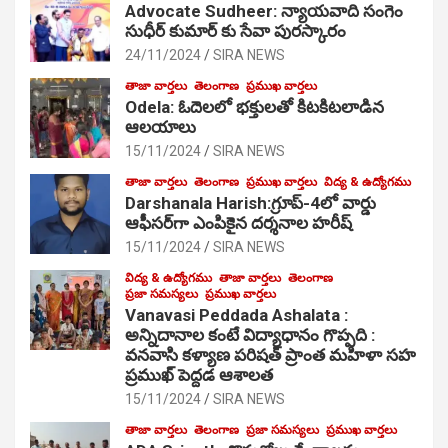
Advocate Sudheer: న్యాయవాది సంగెం
సుధీర్ కుమార్ కు సేవా పురస్కారం
24/11/2024
SIRA NEWS
తాజా వార్తలు
తెలంగాణ
ప్రముఖ వార్తలు
Odela: ఓదెల‌లో భక్తులతో కిటకిటలాడిన
ఆల‌యాలు
15/11/2024
SIRA NEWS
తాజా వార్తలు
తెలంగాణ
ప్రముఖ వార్తలు
విద్య & ఉద్యోగము
Darshanala Harish:గ్రూప్-4లో వార్డు
ఆఫీసర్‌గా ఎంపికైన దర్శనాల హరీష్
15/11/2024
SIRA NEWS
విద్య & ఉద్యోగము
తాజా వార్తలు
తెలంగాణ
ప్రజా సమస్యలు
ప్రముఖ వార్తలు
Vanavasi Peddada Ashalata :
అన్నిదానాల కంటే విద్యాధానం గొప్పది :
వనవాసి కళ్యాణ పరిషత్ ప్రాంత మహిళా సహ
ప్రముఖ్ పెద్దడ ఆశాలత
15/11/2024
SIRA NEWS
తాజా వార్తలు
తెలంగాణ
ప్రజా సమస్యలు
ప్రముఖ వార్తలు