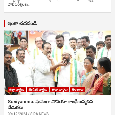
పోటిప‌రీక్ష‌ల‌కు…
ఇంకా చదవండి
జిల్లా వార్తలు
ట్రేండింగ్ వార్తలు
తాజా వార్తలు
తెలంగాణ
Soniyamma: ఘ‌నంగా సోనియా గాంధీ జ‌న్మ‌దిన
వేడుక‌లు
09/12/2024
SIRA NEWS