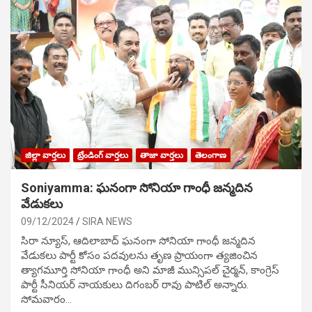
జిల్లా వార్తలు
ట్రేండింగ్ వార్తలు
తాజా వార్తలు
తెలంగాణ
Soniyamma: ఘ‌నంగా సోనియా గాంధీ జ‌న్మ‌దిన
వేడుక‌లు
09/12/2024
SIRA NEWS
సిరా న్యూస్, ఆదిలాబాద్ ఘ‌నంగా సోనియా గాంధీ జ‌న్మ‌దిన
వేడుక‌లు పార్టీ కోసం ప‌ద‌వుల‌ను తృణ ప్రాయంగా త్య‌జించిన
త్యాగమూర్తి సోనియా గాంధీ అని మాజీ మున్సిప‌ల్ చైర్మ‌న్, కాంగ్రెస్
పార్టీ సీనియ‌ర్ నాయ‌కులు దిగంబ‌ర్ రావు పాటిల్ అన్నారు.
సోమవారం…