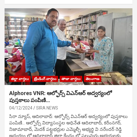
జిల్లా వార్తలు
ట్రేండింగ్ వార్తలు
తాజా వార్తలు
తెలంగాణ
Alphores VNR: ఆల్ఫోర్స్ విఎన్ఆర్ అద్వర్యంలో
పుస్తకాలు పంపిణి…
04/12/2024
SIRA NEWS
సిరా న్యూస్, ఆదిలాబాద్: ఆల్ఫోర్స్ విఎన్ఆర్ అద్వర్యంలో పుస్తకాలు
పంపిణి… ఆల్ఫోర్స్ విద్యాసంస్థల అధినేత ఆదిలాబాద్, కరీంనగర్,
నిజామాబాద్, మెదక్ పట్టభద్రుల ఎమ్మెల్సీ అభ్యర్థి వి నరేందర్ రెడ్డి
అధ్వర్యం లో ఆదిలాబాద్ జిల్లా కేంద్రం లో పలువురు అభ్యర్థులకు