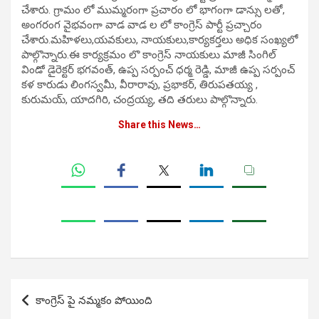
చేశారు. గ్రామం లో ముమ్మరంగా ప్రచారం లో భాగంగా డాన్సు లతో,
అంగరంగ వైభవంగా వాడ వాడ ల లో కాంగ్రెస్ పార్టీ ప్రచ్చారం
చేశారు.మహిళలు,యవకులు, నాయకులు,కార్యకర్తలు అధిక సంఖ్యలో
పాల్గొన్నారు.ఈ కార్యక్రమం లొ కాంగ్రెస్ నాయకులు మాజీ సింగిల్
విండో డైరెక్టర్ భగవంత్, ఉప్ప సర్పంచ్ ధర్మ రెడ్డి, మాజీ ఉప్ప సర్పంచ్
కళ కారుడు లింగస్వమీ, వీరారావు, ప్రభాకర్, తిరుపతయ్య ,
కురుమయ్, యాదగిరి, చంద్రయ్య, తది తరులు పాల్గొన్నారు.
Share this News…
Post
కాంగ్రెస్ పై నమ్మకం పోయింది
navigation