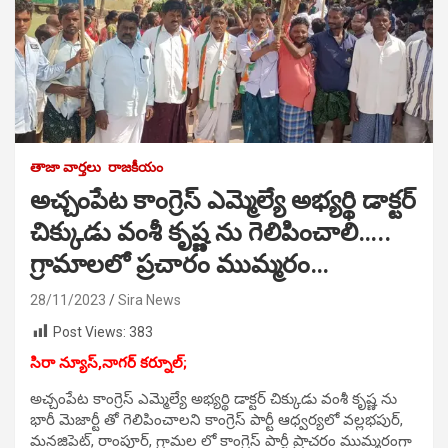
తాజా వార్తలు
రాజకీయం
అచ్చంపేట కాంగ్రెస్ ఎమ్మెల్యే అభ్యర్థి డాక్టర్
చిక్కుడు వంశీ కృష్ణ ను గెలిపించాలి…..
గ్రామాలలో ప్రచారం ముమ్మరం…
28/11/2023
Sira News
Post Views:
383
సిరా న్యూస్,నాగర్ కర్నూల్;
అచ్చంపేట కాంగ్రెస్ ఎమ్మెల్యే అభ్యర్థి డాక్టర్ చిక్కుడు వంశీ కృష్ణ ను
భారీ మెజార్టీ తో గెలిపించాలని కాంగ్రెస్ పార్టీ ఆధ్వర్యలో వల్లభపుర్,
మనజిపెట్, రాంపూర్, గ్రామల లో కాంగ్రెస్ పార్టీ ప్రాచరం ముమ్మరంగా