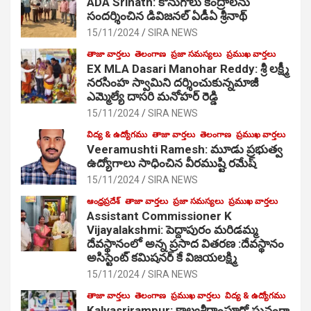
ADA Srinath: కొనుగోలు కేంద్రాల‌ను
సంద‌ర్శించిన డివిజనల్ ఏడీఏ శ్రీనాథ్
15/11/2024
SIRA NEWS
తాజా వార్తలు
తెలంగాణ
ప్రజా సమస్యలు
ప్రముఖ వార్తలు
EX MLA Dasari Manohar Reddy: శ్రీ లక్ష్మీ
నరసింహ స్వామిని దర్శించుకున్నమాజీ
ఎమ్మెల్యే దాసరి మనోహర్ రెడ్డి
15/11/2024
SIRA NEWS
విద్య & ఉద్యోగము
తాజా వార్తలు
తెలంగాణ
ప్రముఖ వార్తలు
Veeramushti Ramesh: మూడు ప్రభుత్వ
ఉద్యోగాలు సాధించిన వీరముష్టి రమేష్
15/11/2024
SIRA NEWS
ఆంధ్రప్రదేశ్
తాజా వార్తలు
ప్రజా సమస్యలు
ప్రముఖ వార్తలు
Assistant Commissioner K
Vijayalakshmi: పెద్దాపురం మరిడమ్మ
దేవస్థానంలో అన్న ప్రసాద వితరణ :దేవస్థానం
అసిస్టెంట్ కమిషనర్ కే విజయలక్ష్మి
15/11/2024
SIRA NEWS
తాజా వార్తలు
తెలంగాణ
ప్రముఖ వార్తలు
విద్య & ఉద్యోగము
Kalvasrirampur: కాల్వశ్రీరాంపూర్లో ఘనంగా