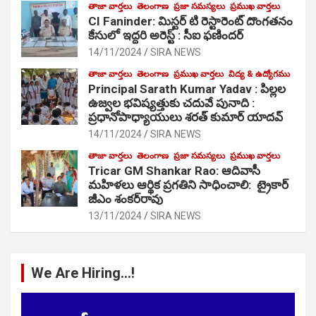
తాజా వార్తలు
తెలంగాణ
ప్రజా సమస్యలు
ప్రముఖ వార్తలు
CI Faninder: మిస్టర్ టి రెస్టారెంట్ దొంగతనం
కేసులో ఇద్దరి అరెస్ట్ : సీఐ ఫణిందర్
14/11/2024
SIRA NEWS
తాజా వార్తలు
తెలంగాణ
ప్రముఖ వార్తలు
విద్య & ఉద్యోగము
Principal Sarath Kumar Yadav : పిల్లల
ఉజ్వల భవిష్యత్తుకు చదువే పునాది :
ప్రధానోపాధ్యాయులు శరత్ కుమార్ యాదవ్
14/11/2024
SIRA NEWS
తాజా వార్తలు
తెలంగాణ
ప్రజా సమస్యలు
ప్రముఖ వార్తలు
Tricar GM Shankar Rao: ఆదివాసీ
మహిళలు ఆర్థిక ప్రగతిని సాధించాలి: ట్రైకార్
జీఎం శంకర్‌రావు
13/11/2024
SIRA NEWS
We Are Hiring…!