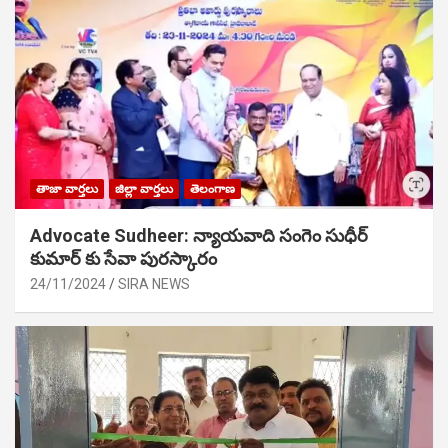
తాజా వార్తలు
జిల్లా వార్తలు
తెలంగాణ
Advocate Sudheer: న్యాయవాది సంగెం సుధీర్
కుమార్ కు సేవా పురస్కారం
24/11/2024
SIRA NEWS