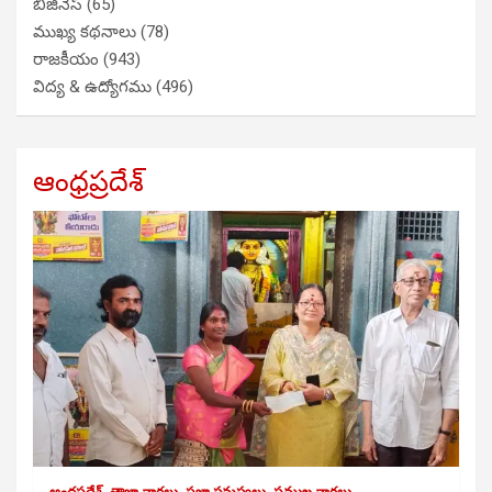
బిజినెస్
(65)
ముఖ్య కథనాలు
(78)
రాజకీయం
(943)
విద్య & ఉద్యోగము
(496)
ఆంధ్రప్రదేశ్