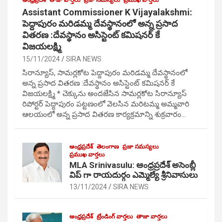
ఆంధ్రప్రదేశ్
తాజా వార్తలు
ప్రజా సమస్యలు
ప్రముఖ వార్తలు
Assistant Commissioner K Vijayalakshmi:
పెద్దాపురం మరిడమ్మ దేవస్థానంలో అన్న ప్రసాద
వితరణ :దేవస్థానం అసిస్టెంట్ కమిషనర్ కే
విజయలక్ష్మి
15/11/2024
SIRA NEWS
సిరాన్యూస్, సామర్లకోట పెద్దాపురం మరిడమ్మ దేవస్థానంలో
అన్న ప్రసాద వితరణ :దేవస్థానం అసిస్టెంట్ కమిషనర్ కే
విజయలక్ష్మి * చెక్కును అందజేసిన సామర్లకోట సిరాన్యూస్
రిపోర్టర్ పెద్దాపురం పట్టణంలో వెలసిన మరిటమ్మ అమ్మవారి
ఆలయంలో అన్న ప్రసాద వితరణ కార్యక్రమాన్ని శుక్రవారం…
ఆంధ్రప్రదేశ్
తెలంగాణ
ప్రజా సమస్యలు
ప్రముఖ వార్తలు
MLA Srinivasulu: ఆంధ్రప్రదేశ్ అసెంబ్లీ
విప్ గా రాయదుర్గం ఎమ్మెల్యే శ్రీనివాసులు
13/11/2024
SIRA NEWS
ఆంధ్రప్రదేశ్
ట్రేండింగ్ వార్తలు
తాజా వార్తలు