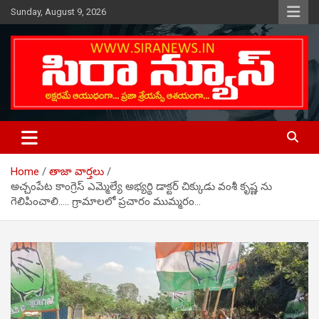
Skip
Sunday, August 9, 2026
to
content
Telugu Online News Daily
SIRA NEWS
Home
తాజా వార్తలు
అచ్చంపేట కాంగ్రెస్ ఎమ్మెల్యే అభ్యర్థి డాక్టర్ చిక్కుడు వంశీ కృష్ణ ను
గెలిపించాలి….. గ్రామాలలో ప్రచారం ముమ్మరం…