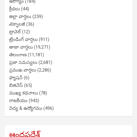
ఆరోగ్యం
(184)
క్రీడలు
(44)
జిల్లా వార్తలు
(259)
టెక్నాలజీ
(36)
ట్రావెల్
(12)
ట్రేండింగ్ వార్తలు
(911)
తాజా వార్తలు
(19,271)
తెలంగాణ
(11,181)
ప్రజా సమస్యలు
(2,681)
ప్రముఖ వార్తలు
(2,286)
ఫ్యాషన్
(6)
బిజినెస్
(65)
ముఖ్య కథనాలు
(78)
రాజకీయం
(943)
విద్య & ఉద్యోగము
(496)
ఆంధ్రప్రదేశ్