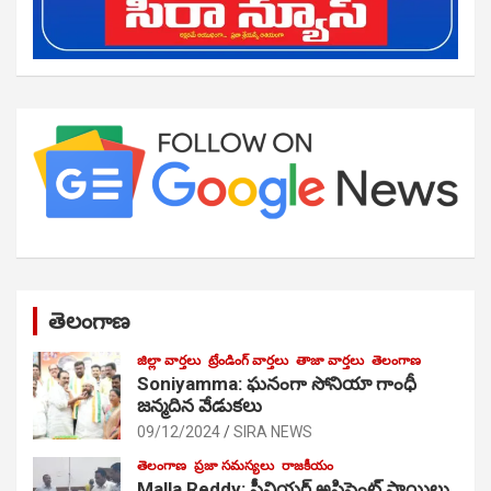
తెలంగాణ
జిల్లా వార్తలు
ట్రేండింగ్ వార్తలు
తాజా వార్తలు
తెలంగాణ
Soniyamma: ఘ‌నంగా సోనియా గాంధీ
జ‌న్మ‌దిన వేడుక‌లు
09/12/2024
SIRA NEWS
తెలంగాణ
ప్రజా సమస్యలు
రాజకీయం
Malla Reddy: సీనియర్ అసిస్టెంట్ సాయిలు