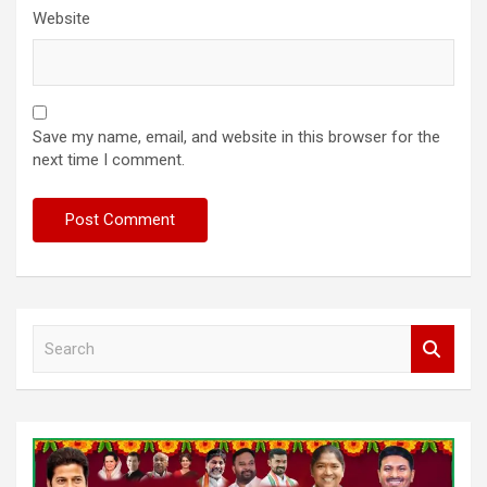
Website
Save my name, email, and website in this browser for the
next time I comment.
S
e
a
r
c
h