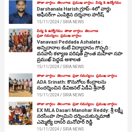
తాజా వార్తలు
తెలంగాణ
ప్రముఖ వార్తలు
విద్య & ఉద్యోగము
Darshanala Harish:గ్రూప్-4లో వార్డు
ఆఫీసర్‌గా ఎంపికైన దర్శనాల హరీష్
15/11/2024
SIRA NEWS
విద్య & ఉద్యోగము
తాజా వార్తలు
తెలంగాణ
ప్రజా సమస్యలు
ప్రముఖ వార్తలు
Vanavasi Peddada Ashalata :
అన్నిదానాల కంటే విద్యాధానం గొప్పది :
వనవాసి కళ్యాణ పరిషత్ ప్రాంత మహిళా సహ
ప్రముఖ్ పెద్దడ ఆశాలత
15/11/2024
SIRA NEWS
తాజా వార్తలు
తెలంగాణ
ప్రజా సమస్యలు
ప్రముఖ వార్తలు
ADA Srinath: కొనుగోలు కేంద్రాల‌ను
సంద‌ర్శించిన డివిజనల్ ఏడీఏ శ్రీనాథ్
15/11/2024
SIRA NEWS
తాజా వార్తలు
తెలంగాణ
ప్రజా సమస్యలు
ప్రముఖ వార్తలు
EX MLA Dasari Manohar Reddy: శ్రీ లక్ష్మీ
నరసింహ స్వామిని దర్శించుకున్నమాజీ
ఎమ్మెల్యే దాసరి మనోహర్ రెడ్డి
15/11/2024
SIRA NEWS