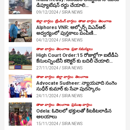
డిప్యూటేషన్ రద్దు చేయాలి…
09/12/2024
SIRA NEWS
జిల్లా వార్తలు
ట్రేండింగ్ వార్తలు
తాజా వార్తలు
తెలంగాణ
Alphores VNR: ఆల్ఫోర్స్ విఎన్ఆర్
అద్వర్యంలో పుస్తకాలు పంపిణి…
04/12/2024
SIRA NEWS
తాజా వార్తలు
తెలంగాణ
ప్రజా సమస్యలు
High Court Order:15 రోజుల్లోగా ఐటీడీఏ
కేసులన్నింటినీ కలెక్టర్ కు బదిలీ చేయాలి…
27/11/2024
SIRA NEWS
తాజా వార్తలు
జిల్లా వార్తలు
తెలంగాణ
Advocate Sudheer: న్యాయవాది సంగెం
సుధీర్ కుమార్ కు సేవా పురస్కారం
24/11/2024
SIRA NEWS
తాజా వార్తలు
తెలంగాణ
ప్రముఖ వార్తలు
Odela: ఓదెల‌లో భక్తులతో కిటకిటలాడిన
ఆల‌యాలు
15/11/2024
SIRA NEWS