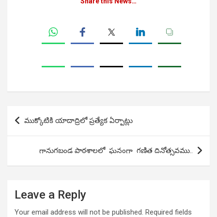
Share this News…
Post
ముక్కోటికి యాదాద్రిలో ప్రత్యేక ఏర్పాట్లు
navigation
గానుగబండ పాఠశాలలో ఘనంగా గణిత దినోత్సవము..
Leave a Reply
Your email address will not be published.
Required fields