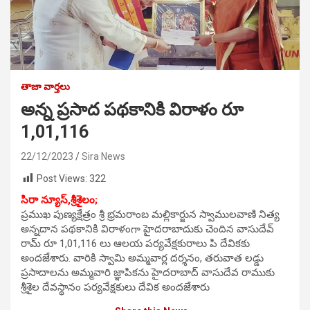
తాజా వార్తలు
అన్న ప్రసాద పథకానికి విరాళం రూ
1,01,116
22/12/2023
Sira News
Post Views:
322
సిరా న్యూస్,
శ్రీశైలం;
ప్రముఖ పుణ్యక్షేత్రం శ్రీ భ్రమరాంబ మల్లికార్జున స్వాములవాణి నిత్య
అన్నదాన పథకానికి విరాళంగా హైదరాబాదుకు చెందిన వాసుదేవ్
రామ్ రూ 1,01,116 లు ఆలయ పర్యవేక్షకురాలు పి దేవికకు
అందజేశారు. వారికి స్వామి అమ్మవార్ల దర్శనం, తరువాత లడ్డు
ప్రసాదాలను అమ్మవారి జ్ఞాపికను హైదరాబాద్ వాసుదేవ రాముకు
శ్రీశైల దేవస్థానం పర్యవేక్షకులు దేవిక అందజేశారు