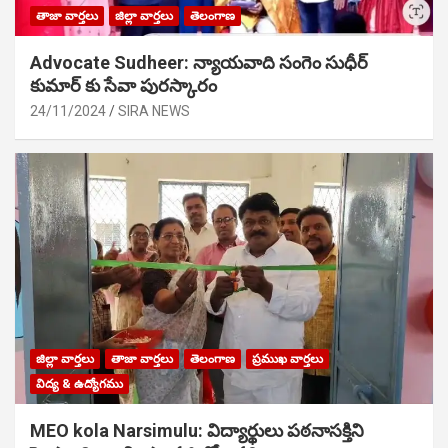
తాజా వార్తలు
జిల్లా వార్తలు
తెలంగాణ
Advocate Sudheer: న్యాయవాది సంగెం సుధీర్
కుమార్ కు సేవా పురస్కారం
24/11/2024
SIRA NEWS
జిల్లా వార్తలు
తాజా వార్తలు
తెలంగాణ
ప్రముఖ వార్తలు
విద్య & ఉద్యోగము
MEO kola Narsimulu: విద్యార్థులు పఠ‌నాసక్తిని