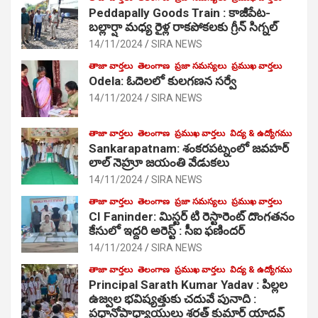
Peddapally Goods Train : కాజీపేట-
బల్లార్షా మధ్య రైళ్ల రాకపోకలకు గ్రీన్ సిగ్నల్
14/11/2024
SIRA NEWS
తాజా వార్తలు
తెలంగాణ
ప్రజా సమస్యలు
ప్రముఖ వార్తలు
Odela: ఓదెలలో కులగణన సర్వే
14/11/2024
SIRA NEWS
తాజా వార్తలు
తెలంగాణ
ప్రముఖ వార్తలు
విద్య & ఉద్యోగము
Sankarapatnam: శంకరపట్నంలో జవహర్
లాల్ నెహ్రూ జయంతి వేడుకలు
14/11/2024
SIRA NEWS
తాజా వార్తలు
తెలంగాణ
ప్రజా సమస్యలు
ప్రముఖ వార్తలు
CI Faninder: మిస్టర్ టి రెస్టారెంట్ దొంగతనం
కేసులో ఇద్దరి అరెస్ట్ : సీఐ ఫణిందర్
14/11/2024
SIRA NEWS
తాజా వార్తలు
తెలంగాణ
ప్రముఖ వార్తలు
విద్య & ఉద్యోగము
Principal Sarath Kumar Yadav : పిల్లల
ఉజ్వల భవిష్యత్తుకు చదువే పునాది :
ప్రధానోపాధ్యాయులు శరత్ కుమార్ యాదవ్