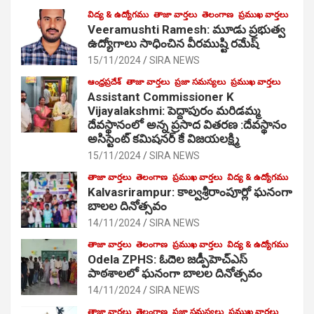
విద్య & ఉద్యోగము
తాజా వార్తలు
తెలంగాణ
ప్రముఖ వార్తలు
Veeramushti Ramesh: మూడు ప్రభుత్వ
ఉద్యోగాలు సాధించిన వీరముష్టి రమేష్
15/11/2024
SIRA NEWS
ఆంధ్రప్రదేశ్
తాజా వార్తలు
ప్రజా సమస్యలు
ప్రముఖ వార్తలు
Assistant Commissioner K
Vijayalakshmi: పెద్దాపురం మరిడమ్మ
దేవస్థానంలో అన్న ప్రసాద వితరణ :దేవస్థానం
అసిస్టెంట్ కమిషనర్ కే విజయలక్ష్మి
15/11/2024
SIRA NEWS
తాజా వార్తలు
తెలంగాణ
ప్రముఖ వార్తలు
విద్య & ఉద్యోగము
Kalvasrirampur: కాల్వశ్రీరాంపూర్లో ఘనంగా
బాలల దినోత్సవం
14/11/2024
SIRA NEWS
తాజా వార్తలు
తెలంగాణ
ప్రముఖ వార్తలు
విద్య & ఉద్యోగము
Odela ZPHS: ఓదెల జ‌డ్పీహెచ్ఎస్
పాఠ‌శాల‌లో ఘనంగా బాలల దినోత్సవం
14/11/2024
SIRA NEWS
తాజా వార్తలు
తెలంగాణ
ప్రజా సమస్యలు
ప్రముఖ వార్తలు