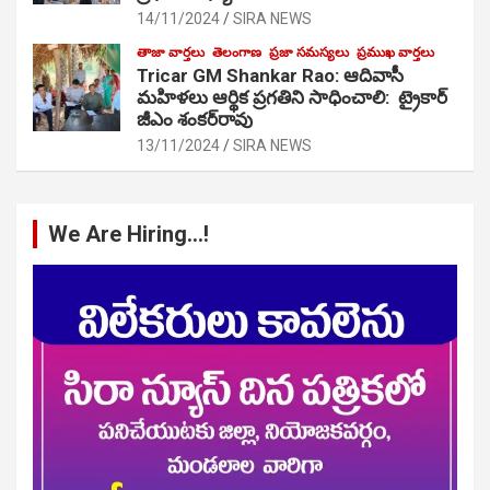
14/11/2024
SIRA NEWS
తాజా వార్తలు
తెలంగాణ
ప్రజా సమస్యలు
ప్రముఖ వార్తలు
Tricar GM Shankar Rao: ఆదివాసీ
మహిళలు ఆర్థిక ప్రగతిని సాధించాలి: ట్రైకార్
జీఎం శంకర్‌రావు
13/11/2024
SIRA NEWS
We Are Hiring…!