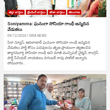
జిల్లా వార్తలు
ట్రేండింగ్ వార్తలు
తాజా వార్తలు
తెలంగాణ
Soniyamma: ఘ‌నంగా సోనియా గాంధీ జ‌న్మ‌దిన
వేడుక‌లు
09/12/2024
SIRA NEWS
సిరా న్యూస్, ఆదిలాబాద్ ఘ‌నంగా సోనియా గాంధీ జ‌న్మ‌దిన
వేడుక‌లు పార్టీ కోసం ప‌ద‌వుల‌ను తృణ ప్రాయంగా త్య‌జించిన
త్యాగమూర్తి సోనియా గాంధీ అని మాజీ మున్సిప‌ల్ చైర్మ‌న్, కాంగ్రెస్
పార్టీ సీనియ‌ర్ నాయ‌కులు దిగంబ‌ర్ రావు పాటిల్ అన్నారు.
సోమవారం…