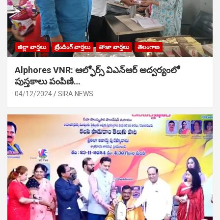
జిల్లా వార్తలు
ట్రేండింగ్ వార్తలు
తాజా వార్తలు
తెలంగాణ
Alphores VNR: ఆల్ఫోర్స్ విఎన్ఆర్ అద్వర్యంలో
పుస్తకాలు పంపిణి…
04/12/2024
SIRA NEWS