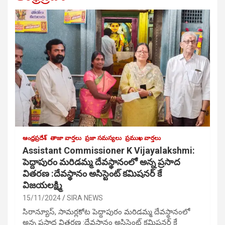
ఆంధ్రప్రదేశ్
తాజా వార్తలు
ప్రజా సమస్యలు
ప్రముఖ వార్తలు
Assistant Commissioner K Vijayalakshmi:
పెద్దాపురం మరిడమ్మ దేవస్థానంలో అన్న ప్రసాద
వితరణ :దేవస్థానం అసిస్టెంట్ కమిషనర్ కే
విజయలక్ష్మి
15/11/2024
SIRA NEWS
సిరాన్యూస్, సామర్లకోట పెద్దాపురం మరిడమ్మ దేవస్థానంలో
అన్న ప్రసాద వితరణ :దేవస్థానం అసిస్టెంట్ కమిషనర్ కే