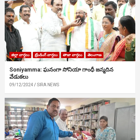
జిల్లా వార్తలు
ట్రేండింగ్ వార్తలు
తాజా వార్తలు
తెలంగాణ
Soniyamma: ఘ‌నంగా సోనియా గాంధీ జ‌న్మ‌దిన
వేడుక‌లు
09/12/2024
SIRA NEWS