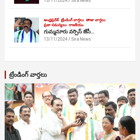
13/11/2024
Sira News
ఆంధ్రప్రదేశ్
ట్రేండింగ్ వార్తలు
తాజా వార్తలు
ప్రజా సమస్యలు
రాజకీయం
గుమ్మనూరు వర్సెస్ జేసీ…
13/11/2024
Sira News
ట్రేండింగ్ వార్తలు