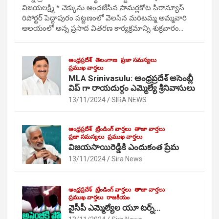
విజయలక్ష్మి * చెక్కును అందజేసిన సామర్లకోట సిరాన్యూస్
రిపోర్టర్ పెద్దాపురం పట్టణంలో వెలసిన మరిటమ్మ అమ్మవారి
ఆలయంలో అన్న ప్రసాద వితరణ కార్యక్రమాన్ని శుక్రవారం…
ఆంధ్రప్రదేశ్
తెలంగాణ
ప్రజా సమస్యలు
ప్రముఖ వార్తలు
MLA Srinivasulu: ఆంధ్రప్రదేశ్ అసెంబ్లీ
విప్ గా రాయదుర్గం ఎమ్మెల్యే శ్రీనివాసులు
13/11/2024
SIRA NEWS
ఆంధ్రప్రదేశ్
ట్రేండింగ్ వార్తలు
తాజా వార్తలు
ప్రజా సమస్యలు
ప్రముఖ వార్తలు
విజయసాయిరెడ్డికి ఎందుకంత ప్రేమ
13/11/2024
Sira News
ఆంధ్రప్రదేశ్
ట్రేండింగ్ వార్తలు
తాజా వార్తలు
ప్రముఖ వార్తలు
రాజకీయం
వైసీపీ ఎమ్మెల్యేల యూ టర్న్…