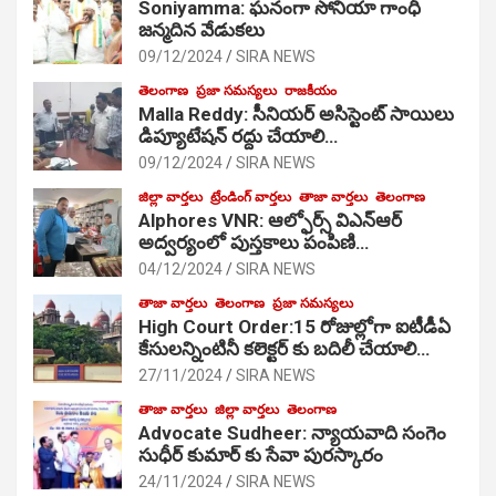
Soniyamma: ఘ‌నంగా సోనియా గాంధీ
జ‌న్మ‌దిన వేడుక‌లు
09/12/2024
SIRA NEWS
తెలంగాణ
ప్రజా సమస్యలు
రాజకీయం
Malla Reddy: సీనియర్ అసిస్టెంట్ సాయిలు
డిప్యూటేషన్ రద్దు చేయాలి…
09/12/2024
SIRA NEWS
జిల్లా వార్తలు
ట్రేండింగ్ వార్తలు
తాజా వార్తలు
తెలంగాణ
Alphores VNR: ఆల్ఫోర్స్ విఎన్ఆర్
అద్వర్యంలో పుస్తకాలు పంపిణి…
04/12/2024
SIRA NEWS
తాజా వార్తలు
తెలంగాణ
ప్రజా సమస్యలు
High Court Order:15 రోజుల్లోగా ఐటీడీఏ
కేసులన్నింటినీ కలెక్టర్ కు బదిలీ చేయాలి…
27/11/2024
SIRA NEWS
తాజా వార్తలు
జిల్లా వార్తలు
తెలంగాణ
Advocate Sudheer: న్యాయవాది సంగెం
సుధీర్ కుమార్ కు సేవా పురస్కారం
24/11/2024
SIRA NEWS