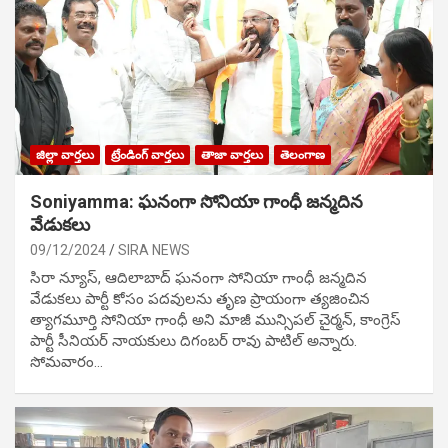
జిల్లా వార్తలు
ట్రేండింగ్ వార్తలు
తాజా వార్తలు
తెలంగాణ
Soniyamma: ఘ‌నంగా సోనియా గాంధీ జ‌న్మ‌దిన
వేడుక‌లు
09/12/2024
SIRA NEWS
సిరా న్యూస్, ఆదిలాబాద్ ఘ‌నంగా సోనియా గాంధీ జ‌న్మ‌దిన
వేడుక‌లు పార్టీ కోసం ప‌ద‌వుల‌ను తృణ ప్రాయంగా త్య‌జించిన
త్యాగమూర్తి సోనియా గాంధీ అని మాజీ మున్సిప‌ల్ చైర్మ‌న్, కాంగ్రెస్
పార్టీ సీనియ‌ర్ నాయ‌కులు దిగంబ‌ర్ రావు పాటిల్ అన్నారు.
సోమవారం…