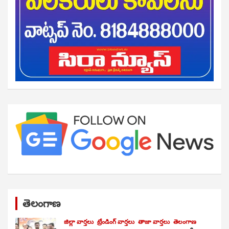
తెలంగాణ
జిల్లా వార్తలు
ట్రేండింగ్ వార్తలు
తాజా వార్తలు
తెలంగాణ