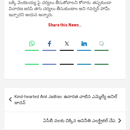
బక్కి వెంకటయ్య పై చర్యలు తీసుకోవాలని కోరారు. తప్పకుండా
విచారణ జరిపి తగు చర్యలు తీసుకుంటాం అని గవర్నర్ హామీ
ఇచ్చారని అయన అన్నారు.
Share this News…
Post
Kind-hearted Anil Jadhav: ఉదారత చాటిన ఎమ్మెల్యే అనిల్‌
navigation
జాదవ్‌
ఏసీబీ వలకు చిక్కిన అవినీతి ఎలక్ట్రికల్ చేప