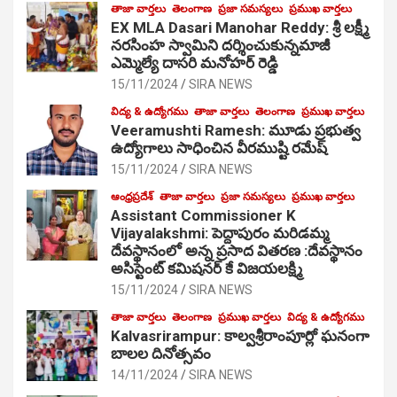
తాజా వార్తలు
తెలంగాణ
ప్రజా సమస్యలు
ప్రముఖ వార్తలు
EX MLA Dasari Manohar Reddy: శ్రీ లక్ష్మీ
నరసింహ స్వామిని దర్శించుకున్నమాజీ
ఎమ్మెల్యే దాసరి మనోహర్ రెడ్డి
15/11/2024
SIRA NEWS
విద్య & ఉద్యోగము
తాజా వార్తలు
తెలంగాణ
ప్రముఖ వార్తలు
Veeramushti Ramesh: మూడు ప్రభుత్వ
ఉద్యోగాలు సాధించిన వీరముష్టి రమేష్
15/11/2024
SIRA NEWS
ఆంధ్రప్రదేశ్
తాజా వార్తలు
ప్రజా సమస్యలు
ప్రముఖ వార్తలు
Assistant Commissioner K
Vijayalakshmi: పెద్దాపురం మరిడమ్మ
దేవస్థానంలో అన్న ప్రసాద వితరణ :దేవస్థానం
అసిస్టెంట్ కమిషనర్ కే విజయలక్ష్మి
15/11/2024
SIRA NEWS
తాజా వార్తలు
తెలంగాణ
ప్రముఖ వార్తలు
విద్య & ఉద్యోగము
Kalvasrirampur: కాల్వశ్రీరాంపూర్లో ఘనంగా
బాలల దినోత్సవం
14/11/2024
SIRA NEWS