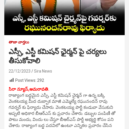
తాజా వార్తలు
ఎస్సీ, ఎస్టీ కమిషన్ ఛైర్మన్ పై చర్యలు
తీసుకోవాలి
22/12/2023
Sira News
Post Views:
292
సిరా న్యూస్,
అమరావతి.
రాజ్యాంగ బద్ధమైన ఎస్సీ, ఎస్టీ కమిషన్ చైర్మన్ గా ఉన్న బక్కి
వెంకటయ్య మీద దుబ్బాక మాజీ ఎమ్మెల్యే రఘునందన్ రావు
గవర్నర్ కు ఫిర్యాదు చేసారు. వెంకటయ్య పార్టీ కండువా వేసుకుని
అప్పటి అధికార బీఆర్ఎస్ కు ప్రచారం చేశారు. డబ్బుల పంపిణీ తో
పాటు మందు, విందు లు చేస్తూ బీఆర్ఎస్ పార్టీ అభ్యర్థి కోసం పని
చేశారు. రాజ్యాంగ బద్ధ పదవిలో ఉంటూ ఎన్నికల ప్రచారం చేసిన