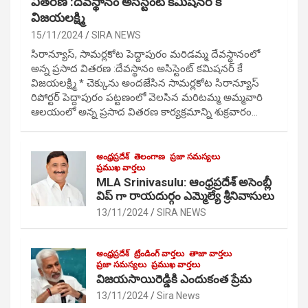
వితరణ :దేవస్థానం అసిస్టెంట్ కమిషనర్ కే
విజయలక్ష్మి
15/11/2024
SIRA NEWS
సిరాన్యూస్, సామర్లకోట పెద్దాపురం మరిడమ్మ దేవస్థానంలో
అన్న ప్రసాద వితరణ :దేవస్థానం అసిస్టెంట్ కమిషనర్ కే
విజయలక్ష్మి * చెక్కును అందజేసిన సామర్లకోట సిరాన్యూస్
రిపోర్టర్ పెద్దాపురం పట్టణంలో వెలసిన మరిటమ్మ అమ్మవారి
ఆలయంలో అన్న ప్రసాద వితరణ కార్యక్రమాన్ని శుక్రవారం…
ఆంధ్రప్రదేశ్
తెలంగాణ
ప్రజా సమస్యలు
ప్రముఖ వార్తలు
MLA Srinivasulu: ఆంధ్రప్రదేశ్ అసెంబ్లీ
విప్ గా రాయదుర్గం ఎమ్మెల్యే శ్రీనివాసులు
13/11/2024
SIRA NEWS
ఆంధ్రప్రదేశ్
ట్రేండింగ్ వార్తలు
తాజా వార్తలు
ప్రజా సమస్యలు
ప్రముఖ వార్తలు
విజయసాయిరెడ్డికి ఎందుకంత ప్రేమ
13/11/2024
Sira News