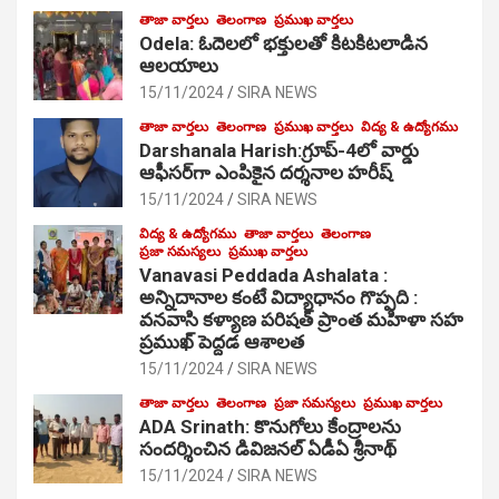
తాజా వార్తలు
తెలంగాణ
ప్రముఖ వార్తలు
Odela: ఓదెల‌లో భక్తులతో కిటకిటలాడిన
ఆల‌యాలు
15/11/2024
SIRA NEWS
తాజా వార్తలు
తెలంగాణ
ప్రముఖ వార్తలు
విద్య & ఉద్యోగము
Darshanala Harish:గ్రూప్-4లో వార్డు
ఆఫీసర్‌గా ఎంపికైన దర్శనాల హరీష్
15/11/2024
SIRA NEWS
విద్య & ఉద్యోగము
తాజా వార్తలు
తెలంగాణ
ప్రజా సమస్యలు
ప్రముఖ వార్తలు
Vanavasi Peddada Ashalata :
అన్నిదానాల కంటే విద్యాధానం గొప్పది :
వనవాసి కళ్యాణ పరిషత్ ప్రాంత మహిళా సహ
ప్రముఖ్ పెద్దడ ఆశాలత
15/11/2024
SIRA NEWS
తాజా వార్తలు
తెలంగాణ
ప్రజా సమస్యలు
ప్రముఖ వార్తలు
ADA Srinath: కొనుగోలు కేంద్రాల‌ను
సంద‌ర్శించిన డివిజనల్ ఏడీఏ శ్రీనాథ్
15/11/2024
SIRA NEWS