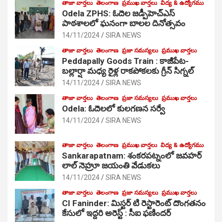
తాజా వార్తలు
తెలంగాణ
ప్రముఖ వార్తలు
విద్య & ఉద్యోగము
Odela ZPHS: ఓదెల జ‌డ్పీహెచ్ఎస్
పాఠ‌శాల‌లో ఘనంగా బాలల దినోత్సవం
14/11/2024
SIRA NEWS
తాజా వార్తలు
తెలంగాణ
ప్రజా సమస్యలు
ప్రముఖ వార్తలు
Peddapally Goods Train : కాజీపేట-
బల్లార్షా మధ్య రైళ్ల రాకపోకలకు గ్రీన్ సిగ్నల్
14/11/2024
SIRA NEWS
తాజా వార్తలు
తెలంగాణ
ప్రజా సమస్యలు
ప్రముఖ వార్తలు
Odela: ఓదెలలో కులగణన సర్వే
14/11/2024
SIRA NEWS
తాజా వార్తలు
తెలంగాణ
ప్రముఖ వార్తలు
విద్య & ఉద్యోగము
Sankarapatnam: శంకరపట్నంలో జవహర్
లాల్ నెహ్రూ జయంతి వేడుకలు
14/11/2024
SIRA NEWS
తాజా వార్తలు
తెలంగాణ
ప్రజా సమస్యలు
ప్రముఖ వార్తలు
CI Faninder: మిస్టర్ టి రెస్టారెంట్ దొంగతనం
కేసులో ఇద్దరి అరెస్ట్ : సీఐ ఫణిందర్