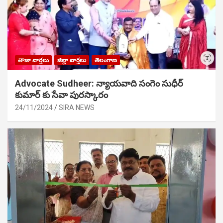
తాజా వార్తలు
జిల్లా వార్తలు
తెలంగాణ
Advocate Sudheer: న్యాయవాది సంగెం సుధీర్
కుమార్ కు సేవా పురస్కారం
24/11/2024
SIRA NEWS