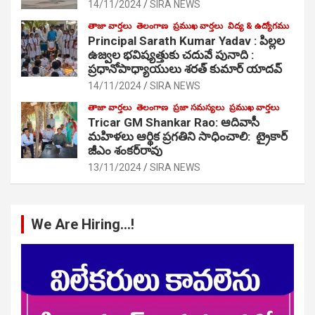
14/11/2024
SIRA NEWS
తాజా వార్తలు
తెలంగాణ
ప్రముఖ వార్తలు
విద్య & ఉద్యోగము
Principal Sarath Kumar Yadav : పిల్లల
ఉజ్వల భవిష్యత్తుకు చదువే పునాది :
ప్రధానోపాధ్యాయులు శరత్ కుమార్ యాదవ్
14/11/2024
SIRA NEWS
తాజా వార్తలు
తెలంగాణ
ప్రజా సమస్యలు
ప్రముఖ వార్తలు
Tricar GM Shankar Rao: ఆదివాసీ
మహిళలు ఆర్థిక ప్రగతిని సాధించాలి: ట్రైకార్
జీఎం శంకర్‌రావు
13/11/2024
SIRA NEWS
We Are Hiring…!