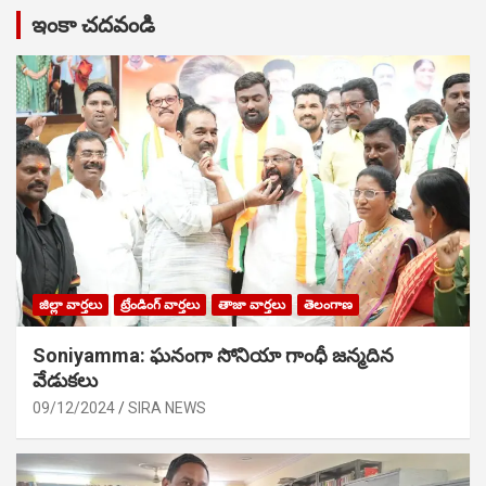
ఇంకా చదవండి
జిల్లా వార్తలు
ట్రేండింగ్ వార్తలు
తాజా వార్తలు
తెలంగాణ
Soniyamma: ఘ‌నంగా సోనియా గాంధీ జ‌న్మ‌దిన
వేడుక‌లు
09/12/2024
SIRA NEWS