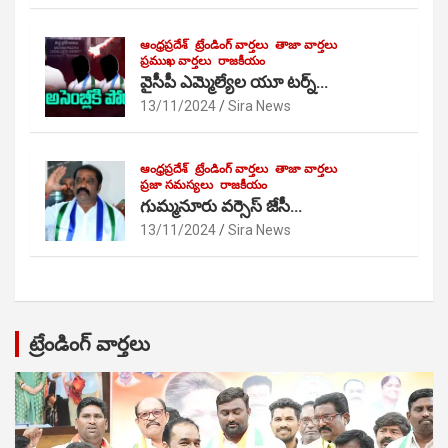
ఆంధ్రప్రదేశ్
ట్రేండింగ్ వార్తలు
తాజా వార్తలు
ప్రముఖ వార్తలు
రాజకీయం
వైసీపీ ఎమ్మెల్యేల యూ టర్న్…
13/11/2024
Sira News
ఆంధ్రప్రదేశ్
ట్రేండింగ్ వార్తలు
తాజా వార్తలు
ప్రజా సమస్యలు
రాజకీయం
గుమ్మనూరు వర్సెస్ జేసీ…
13/11/2024
Sira News
ట్రేండింగ్ వార్తలు