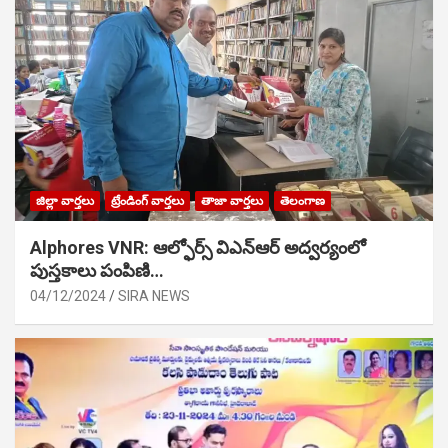
జిల్లా వార్తలు
ట్రేండింగ్ వార్తలు
తాజా వార్తలు
తెలంగాణ
Alphores VNR: ఆల్ఫోర్స్ విఎన్ఆర్ అద్వర్యంలో
పుస్తకాలు పంపిణి…
04/12/2024
SIRA NEWS