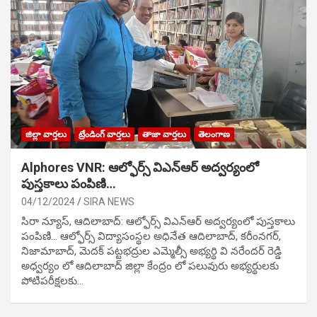
జిల్లా వార్తలు
ట్రేండింగ్ వార్తలు
తాజా వార్తలు
తెలంగాణ
Alphores VNR: ఆల్ఫోర్స్ విఎన్ఆర్ అద్వర్యంలో
పుస్తకాలు పంపిణి…
04/12/2024
SIRA NEWS
సిరా న్యూస్, ఆదిలాబాద్: ఆల్ఫోర్స్ విఎన్ఆర్ అద్వర్యంలో పుస్తకాలు
పంపిణి… ఆల్ఫోర్స్ విద్యాసంస్థల అధినేత ఆదిలాబాద్, కరీంనగర్,
నిజామాబాద్, మెదక్ పట్టభద్రుల ఎమ్మెల్సీ అభ్యర్థి వి నరేందర్ రెడ్డి
అధ్వర్యం లో ఆదిలాబాద్ జిల్లా కేంద్రం లో పలువురు అభ్యర్థులకు
పోటిప‌రీక్ష‌ల‌కు…