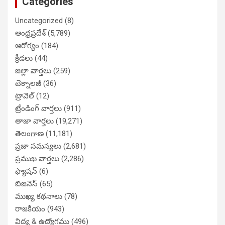
Categories
Uncategorized
(8)
ఆంధ్రప్రదేశ్
(5,789)
ఆరోగ్యం
(184)
క్రీడలు
(44)
జిల్లా వార్తలు
(259)
టెక్నాలజీ
(36)
ట్రావెల్
(12)
ట్రేండింగ్ వార్తలు
(911)
తాజా వార్తలు
(19,271)
తెలంగాణ
(11,181)
ప్రజా సమస్యలు
(2,681)
ప్రముఖ వార్తలు
(2,286)
ఫ్యాషన్
(6)
బిజినెస్
(65)
ముఖ్య కథనాలు
(78)
రాజకీయం
(943)
విద్య & ఉద్యోగము
(496)