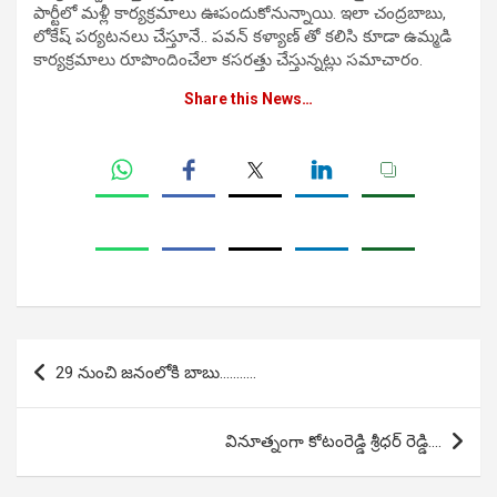
పార్టీలో మ‌ళ్లీ కార్యక్రమాలు ఊపందుకోనున్నాయి. ఇలా చంద్రబాబు,
లోకేష్ పర్యటనలు చేస్తూనే.. ప‌వ‌న్ క‌ళ్యాణ్ తో క‌లిసి కూడా ఉమ్మడి
కార్యక్రమాలు రూపొందించేలా క‌స‌ర‌త్తు చేస్తున్నట్లు సమాచారం.
Share this News…
Post
29 నుంచి జనంలోకి బాబు………..
navigation
వినూత్నంగా కోటంరెడ్డి శ్రీధర్ రెడ్డి….