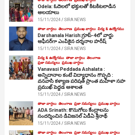
Odela: ఓదెల‌లో భక్తులతో కిటకిటలాడిన
ఆల‌యాలు
15/11/2024
SIRA NEWS
తాజా వార్తలు
తెలంగాణ
ప్రముఖ వార్తలు
విద్య & ఉద్యోగము
Darshanala Harish:గ్రూప్-4లో వార్డు
ఆఫీసర్‌గా ఎంపికైన దర్శనాల హరీష్
15/11/2024
SIRA NEWS
విద్య & ఉద్యోగము
తాజా వార్తలు
తెలంగాణ
ప్రజా సమస్యలు
ప్రముఖ వార్తలు
Vanavasi Peddada Ashalata :
అన్నిదానాల కంటే విద్యాధానం గొప్పది :
వనవాసి కళ్యాణ పరిషత్ ప్రాంత మహిళా సహ
ప్రముఖ్ పెద్దడ ఆశాలత
15/11/2024
SIRA NEWS
తాజా వార్తలు
తెలంగాణ
ప్రజా సమస్యలు
ప్రముఖ వార్తలు
ADA Srinath: కొనుగోలు కేంద్రాల‌ను
సంద‌ర్శించిన డివిజనల్ ఏడీఏ శ్రీనాథ్
15/11/2024
SIRA NEWS
తాజా వార్తలు
తెలంగాణ
ప్రజా సమస్యలు
ప్రముఖ వార్తలు