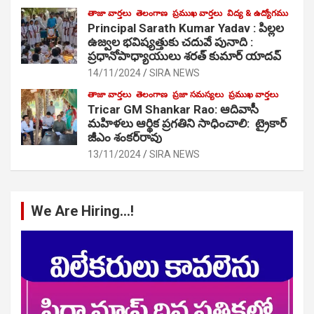
తాజా వార్తలు
తెలంగాణ
ప్రముఖ వార్తలు
విద్య & ఉద్యోగము
Principal Sarath Kumar Yadav : పిల్లల
ఉజ్వల భవిష్యత్తుకు చదువే పునాది :
ప్రధానోపాధ్యాయులు శరత్ కుమార్ యాదవ్
14/11/2024
SIRA NEWS
తాజా వార్తలు
తెలంగాణ
ప్రజా సమస్యలు
ప్రముఖ వార్తలు
Tricar GM Shankar Rao: ఆదివాసీ
మహిళలు ఆర్థిక ప్రగతిని సాధించాలి: ట్రైకార్
జీఎం శంకర్‌రావు
13/11/2024
SIRA NEWS
We Are Hiring…!