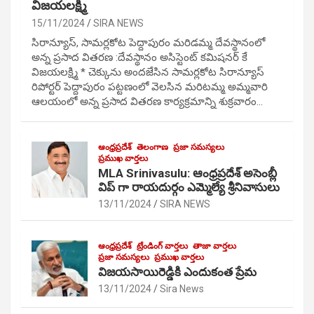
విజయలక్ష్మి
15/11/2024
SIRA NEWS
సిరాన్యూస్, సామర్లకోట పెద్దాపురం మరిడమ్మ దేవస్థానంలో
అన్న ప్రసాద వితరణ :దేవస్థానం అసిస్టెంట్ కమిషనర్ కే
విజయలక్ష్మి * చెక్కును అందజేసిన సామర్లకోట సిరాన్యూస్
రిపోర్టర్ పెద్దాపురం పట్టణంలో వెలసిన మరిటమ్మ అమ్మవారి
ఆలయంలో అన్న ప్రసాద వితరణ కార్యక్రమాన్ని శుక్రవారం…
ఆంధ్రప్రదేశ్
తెలంగాణ
ప్రజా సమస్యలు
ప్రముఖ వార్తలు
MLA Srinivasulu: ఆంధ్రప్రదేశ్ అసెంబ్లీ
విప్ గా రాయదుర్గం ఎమ్మెల్యే శ్రీనివాసులు
13/11/2024
SIRA NEWS
ఆంధ్రప్రదేశ్
ట్రేండింగ్ వార్తలు
తాజా వార్తలు
ప్రజా సమస్యలు
ప్రముఖ వార్తలు
విజయసాయిరెడ్డికి ఎందుకంత ప్రేమ
13/11/2024
Sira News