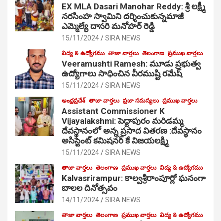
EX MLA Dasari Manohar Reddy: శ్రీ లక్ష్మీ
నరసింహ స్వామిని దర్శించుకున్నమాజీ
ఎమ్మెల్యే దాసరి మనోహర్ రెడ్డి
15/11/2024
SIRA NEWS
విద్య & ఉద్యోగము
తాజా వార్తలు
తెలంగాణ
ప్రముఖ వార్తలు
Veeramushti Ramesh: మూడు ప్రభుత్వ
ఉద్యోగాలు సాధించిన వీరముష్టి రమేష్
15/11/2024
SIRA NEWS
ఆంధ్రప్రదేశ్
తాజా వార్తలు
ప్రజా సమస్యలు
ప్రముఖ వార్తలు
Assistant Commissioner K
Vijayalakshmi: పెద్దాపురం మరిడమ్మ
దేవస్థానంలో అన్న ప్రసాద వితరణ :దేవస్థానం
అసిస్టెంట్ కమిషనర్ కే విజయలక్ష్మి
15/11/2024
SIRA NEWS
తాజా వార్తలు
తెలంగాణ
ప్రముఖ వార్తలు
విద్య & ఉద్యోగము
Kalvasrirampur: కాల్వశ్రీరాంపూర్లో ఘనంగా
బాలల దినోత్సవం
14/11/2024
SIRA NEWS
తాజా వార్తలు
తెలంగాణ
ప్రముఖ వార్తలు
విద్య & ఉద్యోగము