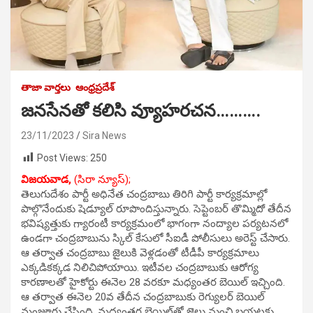
తాజా వార్తలు
ఆంధ్రప్రదేశ్
జనసేనతో కలిసి వ్యూహరచన……….
23/11/2023
Sira News
Post Views:
250
విజయవాడ,
(సిరా న్యూస్);
తెలుగుదేశం పార్టీ అధినేత చంద్రబాబు తిరిగి పార్టీ కార్యక్రమాల్లో
పాల్గొనేందుకు షెడ్యూల్ రూపొందిస్తున్నారు. సెప్టెంబ‌ర్ తొమ్మిదో తేదీన
భ‌విష్యత్తుకు గ్యారంటీ కార్యక్రమంలో భాగంగా నంద్యాల ప‌ర్యట‌న‌లో
ఉండ‌గా చంద్రబాబును స్కిల్ కేసులో సీఐడీ పోలీసులు అరెస్ట్ చేసారు.
ఆ త‌ర్వాత చంద్రబాబు జైలుకి వెళ్లడంతో టీడీపీ కార్యక్రమాలు
ఎక్కడికక్కడ నిలిచిపోయాయి. ఇటీవ‌ల చంద్రబాబుకు ఆరోగ్య
కార‌ణాల‌తో హైకోర్టు ఈనెల 28 వ‌ర‌కూ మ‌ధ్యంత‌ర బెయిల్ ఇచ్చింది.
ఆ త‌ర్వాత ఈనెల 20వ తేదీన చంద్రబాబుకు రెగ్యుల‌ర్ బెయిల్
మంజూరు చేసింది. మ‌ధ్యంతర బెయిల్‌తో జైలు నుంచి బ‌య‌ట‌కు