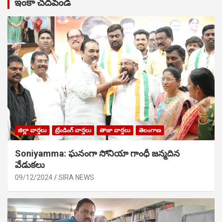
ఇంకా చదవండి
జిల్లా వార్తలు
ట్రేండింగ్ వార్తలు
తాజా వార్తలు
తెలంగాణ
Soniyamma: ఘ‌నంగా సోనియా గాంధీ జ‌న్మ‌దిన
వేడుక‌లు
09/12/2024
SIRA NEWS