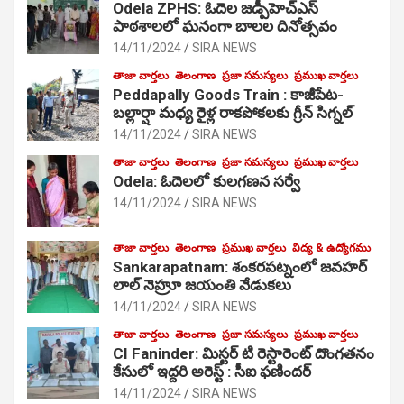
Odela ZPHS: ఓదెల జ‌డ్పీహెచ్ఎస్
పాఠ‌శాల‌లో ఘనంగా బాలల దినోత్సవం
14/11/2024
SIRA NEWS
తాజా వార్తలు
తెలంగాణ
ప్రజా సమస్యలు
ప్రముఖ వార్తలు
Peddapally Goods Train : కాజీపేట-
బల్లార్షా మధ్య రైళ్ల రాకపోకలకు గ్రీన్ సిగ్నల్
14/11/2024
SIRA NEWS
తాజా వార్తలు
తెలంగాణ
ప్రజా సమస్యలు
ప్రముఖ వార్తలు
Odela: ఓదెలలో కులగణన సర్వే
14/11/2024
SIRA NEWS
తాజా వార్తలు
తెలంగాణ
ప్రముఖ వార్తలు
విద్య & ఉద్యోగము
Sankarapatnam: శంకరపట్నంలో జవహర్
లాల్ నెహ్రూ జయంతి వేడుకలు
14/11/2024
SIRA NEWS
తాజా వార్తలు
తెలంగాణ
ప్రజా సమస్యలు
ప్రముఖ వార్తలు
CI Faninder: మిస్టర్ టి రెస్టారెంట్ దొంగతనం
కేసులో ఇద్దరి అరెస్ట్ : సీఐ ఫణిందర్
14/11/2024
SIRA NEWS