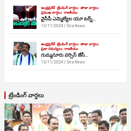
ఆంధ్రప్రదేశ్
ట్రేండింగ్ వార్తలు
తాజా వార్తలు
ప్రముఖ వార్తలు
రాజకీయం
వైసీపీ ఎమ్మెల్యేల యూ టర్న్…
13/11/2024
Sira News
ఆంధ్రప్రదేశ్
ట్రేండింగ్ వార్తలు
తాజా వార్తలు
ప్రజా సమస్యలు
రాజకీయం
గుమ్మనూరు వర్సెస్ జేసీ…
13/11/2024
Sira News
ట్రేండింగ్ వార్తలు