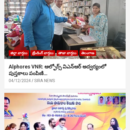
జిల్లా వార్తలు
ట్రేండింగ్ వార్తలు
తాజా వార్తలు
తెలంగాణ
Alphores VNR: ఆల్ఫోర్స్ విఎన్ఆర్ అద్వర్యంలో
పుస్తకాలు పంపిణి…
04/12/2024
SIRA NEWS