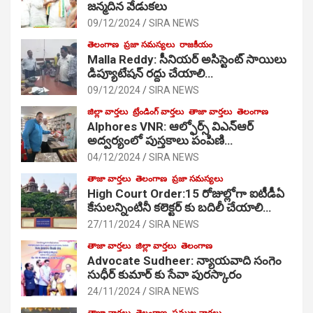
జ‌న్మ‌దిన వేడుక‌లు
09/12/2024
SIRA NEWS
తెలంగాణ
ప్రజా సమస్యలు
రాజకీయం
Malla Reddy: సీనియర్ అసిస్టెంట్ సాయిలు
డిప్యూటేషన్ రద్దు చేయాలి…
09/12/2024
SIRA NEWS
జిల్లా వార్తలు
ట్రేండింగ్ వార్తలు
తాజా వార్తలు
తెలంగాణ
Alphores VNR: ఆల్ఫోర్స్ విఎన్ఆర్
అద్వర్యంలో పుస్తకాలు పంపిణి…
04/12/2024
SIRA NEWS
తాజా వార్తలు
తెలంగాణ
ప్రజా సమస్యలు
High Court Order:15 రోజుల్లోగా ఐటీడీఏ
కేసులన్నింటినీ కలెక్టర్ కు బదిలీ చేయాలి…
27/11/2024
SIRA NEWS
తాజా వార్తలు
జిల్లా వార్తలు
తెలంగాణ
Advocate Sudheer: న్యాయవాది సంగెం
సుధీర్ కుమార్ కు సేవా పురస్కారం
24/11/2024
SIRA NEWS
తాజా వార్తలు
తెలంగాణ
ప్రముఖ వార్తలు