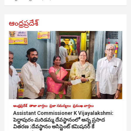
ఆంధ్రప్రదేశ్
ఆంధ్రప్రదేశ్
తాజా వార్తలు
ప్రజా సమస్యలు
ప్రముఖ వార్తలు
Assistant Commissioner K Vijayalakshmi:
పెద్దాపురం మరిడమ్మ దేవస్థానంలో అన్న ప్రసాద
వితరణ :దేవస్థానం అసిస్టెంట్ కమిషనర్ కే