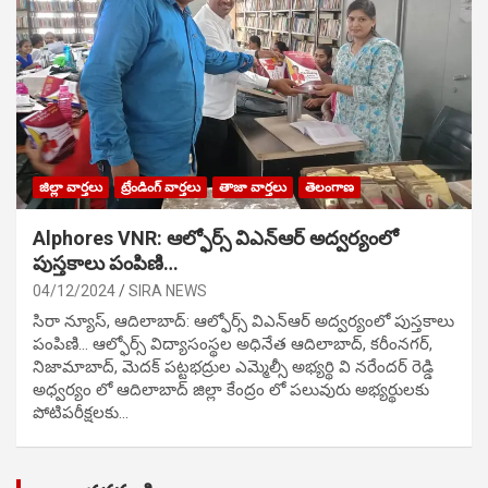
జిల్లా వార్తలు
ట్రేండింగ్ వార్తలు
తాజా వార్తలు
తెలంగాణ
Alphores VNR: ఆల్ఫోర్స్ విఎన్ఆర్ అద్వర్యంలో
పుస్తకాలు పంపిణి…
04/12/2024
SIRA NEWS
సిరా న్యూస్, ఆదిలాబాద్: ఆల్ఫోర్స్ విఎన్ఆర్ అద్వర్యంలో పుస్తకాలు
పంపిణి… ఆల్ఫోర్స్ విద్యాసంస్థల అధినేత ఆదిలాబాద్, కరీంనగర్,
నిజామాబాద్, మెదక్ పట్టభద్రుల ఎమ్మెల్సీ అభ్యర్థి వి నరేందర్ రెడ్డి
అధ్వర్యం లో ఆదిలాబాద్ జిల్లా కేంద్రం లో పలువురు అభ్యర్థులకు
పోటిప‌రీక్ష‌ల‌కు…