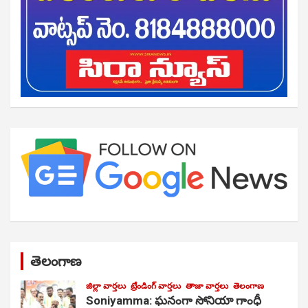
తెలంగాణ
జిల్లా వార్తలు
ట్రేండింగ్ వార్తలు
తాజా వార్తలు
తెలంగాణ
Soniyamma: ఘ‌నంగా సోనియా గాంధీ