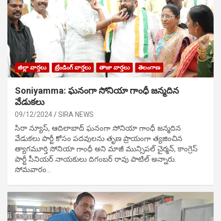
జిల్లా వార్తలు
ట్రేండింగ్ వార్తలు
తాజా వార్తలు
తెలంగాణ
Soniyamma: ఘ‌నంగా సోనియా గాంధీ జ‌న్మ‌దిన
వేడుక‌లు
09/12/2024
SIRA NEWS
సిరా న్యూస్, ఆదిలాబాద్ ఘ‌నంగా సోనియా గాంధీ జ‌న్మ‌దిన
వేడుక‌లు పార్టీ కోసం ప‌ద‌వుల‌ను తృణ ప్రాయంగా త్య‌జించిన
త్యాగమూర్తి సోనియా గాంధీ అని మాజీ మున్సిప‌ల్ చైర్మ‌న్, కాంగ్రెస్
పార్టీ సీనియ‌ర్ నాయ‌కులు దిగంబ‌ర్ రావు పాటిల్ అన్నారు.
సోమవారం…