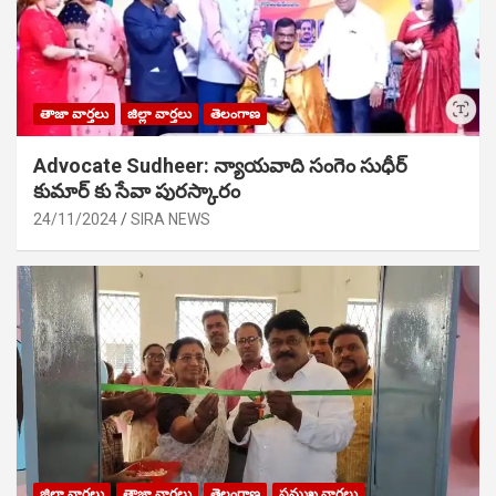
తాజా వార్తలు
జిల్లా వార్తలు
తెలంగాణ
Advocate Sudheer: న్యాయవాది సంగెం సుధీర్
కుమార్ కు సేవా పురస్కారం
24/11/2024
SIRA NEWS
జిల్లా వార్తలు
తాజా వార్తలు
తెలంగాణ
ప్రముఖ వార్తలు