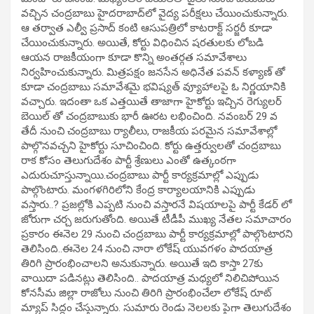
వ‌చ్చిన చంద్రబాబు హైద‌రాబాద్‌లో వైద్య ప‌రీక్షలు చేయించుకున్నారు.
ఆ త‌ర్వాత ఎల్వీ ప్రసాద్ కంటి ఆసుప‌త్రిలో కాట‌రాక్ట్ స‌ర్జరీ కూడా
చేయించుకున్నారు. అయితే, కోర్టు విధించిన ష‌ర‌తుల‌కు లోబ‌డి
ఆయ‌న రాజ‌కీయంగా కూడా కొన్ని అంత‌ర్గత స‌మావేశాలు
నిర్వహించుకున్నారు. మిత్రప‌క్షం జ‌న‌సేన అధినేత ప‌వ‌న్ క‌ళ్యాణ్ తో
కూడా చంద్రబాబు స‌మావేశ‌మై భ‌విష్యత్ వ్యూహాల‌పై ఓ నిర్ణయానికి
వ‌చ్చారు. ఇదంతా ఒక ఎత్తయితే తాజాగా హైకోర్టు ఇచ్చిన రెగ్యుల‌ర్
బెయిల్ తో చంద్రబాబుకు భారీ ఊర‌ట ల‌భించింది. న‌వంబ‌ర్ 29 వ
తేదీ నుంచి చంద్రబాబు ర్యాలీలు, రాజ‌కీయ ప‌ర‌మైన స‌మావేశాల్లో
పాల్గొన‌వ‌చ్చని హైకోర్టు సూచించింది. కోర్టు ఉత్తర్వుల‌తో చంద్రబాబు
రాక‌ కోసం తెలుగుదేశం పార్టీ శ్రేణులు ఎంతో ఉత్కంఠ‌గా
ఎదురుచూస్తున్నాయి.చంద్రబాబు పార్టీ కార్యక్రమాల్లో ఎప్పుడు
పాల్గొంటారు. మంగ‌ళ‌గిరిలోని కేంద్ర కార్యాల‌యానికి ఎప్పుడు
వ‌స్తారు..? ప్రజ‌ల్లోకి ఎప్పటి నుంచి వస్తారనే విషయాలపై పార్టీ కేడ‌ర్ లో
జోరుగా చ‌ర్చ జ‌రుగుతోంది. అయితే టీడీపీ ముఖ్య నేత‌ల స‌మాచారం
ప్రకారం ఈనెల 29 నుంచి చంద్రబాబు పార్టీ కార్యక్రమాల్లో పాల్గొంటార‌ని
తెలిసింది..ఈనెల 24 నుంచి నారా లోకేష్ యువ‌గ‌ళం పాద‌యాత్ర
తిరిగి ప్రారంభించాల‌ని అనుకున్నారు. అయితే ఇది కాస్తా 27కు
వాయిదా ప‌డిన‌ట్లు తెలిసింది.. పాద‌యాత్ర మ‌ధ్యలో నిలిచిపోయిన
కోన‌సీమ జిల్లా రాజోలు నుంచి తిరిగి ప్రారంభించేలా లోకేష్ రూట్
మ్యాప్ సిద్దం చేస్తున్నారు. సుమారు రెండు నెల‌ల‌కు పైగా తెలుగుదేశం