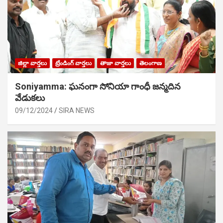
జిల్లా వార్తలు
ట్రేండింగ్ వార్తలు
తాజా వార్తలు
తెలంగాణ
Soniyamma: ఘ‌నంగా సోనియా గాంధీ జ‌న్మ‌దిన
వేడుక‌లు
09/12/2024
SIRA NEWS