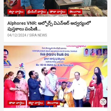
జిల్లా వార్తలు
ట్రేండింగ్ వార్తలు
తాజా వార్తలు
తెలంగాణ
Alphores VNR: ఆల్ఫోర్స్ విఎన్ఆర్ అద్వర్యంలో
పుస్తకాలు పంపిణి…
04/12/2024
SIRA NEWS
తాజా వార్తలు
జిల్లా వార్తలు
తెలంగాణ