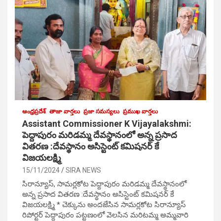
ఆంధ్రప్రదేశ్
తాజా వార్తలు
ప్రజా సమస్యలు
ప్రముఖ వార్తలు
Assistant Commissioner K Vijayalakshmi:
పెద్దాపురం మరిడమ్మ దేవస్థానంలో అన్న ప్రసాద
వితరణ :దేవస్థానం అసిస్టెంట్ కమిషనర్ కే
విజయలక్ష్మి
15/11/2024
SIRA NEWS
సిరాన్యూస్, సామర్లకోట పెద్దాపురం మరిడమ్మ దేవస్థానంలో
అన్న ప్రసాద వితరణ :దేవస్థానం అసిస్టెంట్ కమిషనర్ కే
విజయలక్ష్మి * చెక్కును అందజేసిన సామర్లకోట సిరాన్యూస్
రిపోర్టర్ పెద్దాపురం పట్టణంలో వెలసిన మరిటమ్మ అమ్మవారి