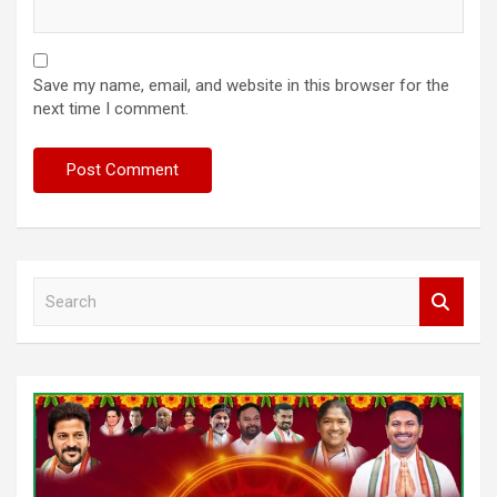
Save my name, email, and website in this browser for the
next time I comment.
S
e
a
r
c
h