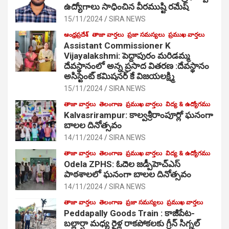
ఉద్యోగాలు సాధించిన వీరముష్టి రమేష్
15/11/2024
SIRA NEWS
ఆంధ్రప్రదేశ్
తాజా వార్తలు
ప్రజా సమస్యలు
ప్రముఖ వార్తలు
Assistant Commissioner K
Vijayalakshmi: పెద్దాపురం మరిడమ్మ
దేవస్థానంలో అన్న ప్రసాద వితరణ :దేవస్థానం
అసిస్టెంట్ కమిషనర్ కే విజయలక్ష్మి
15/11/2024
SIRA NEWS
తాజా వార్తలు
తెలంగాణ
ప్రముఖ వార్తలు
విద్య & ఉద్యోగము
Kalvasrirampur: కాల్వశ్రీరాంపూర్లో ఘనంగా
బాలల దినోత్సవం
14/11/2024
SIRA NEWS
తాజా వార్తలు
తెలంగాణ
ప్రముఖ వార్తలు
విద్య & ఉద్యోగము
Odela ZPHS: ఓదెల జ‌డ్పీహెచ్ఎస్
పాఠ‌శాల‌లో ఘనంగా బాలల దినోత్సవం
14/11/2024
SIRA NEWS
తాజా వార్తలు
తెలంగాణ
ప్రజా సమస్యలు
ప్రముఖ వార్తలు
Peddapally Goods Train : కాజీపేట-
బల్లార్షా మధ్య రైళ్ల రాకపోకలకు గ్రీన్ సిగ్నల్