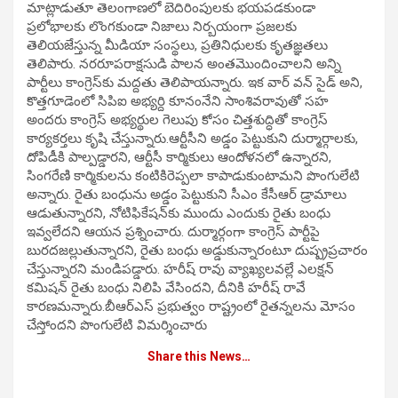
మాట్లాడుతూ తెలంగాణలో బెదిరింపులకు భయపడకుండా
ప్రలోభాలకు లొంగకుండా నిజాలు నిర్బయంగా ప్రజలకు
తెలియజేస్తున్న మీడియా సంస్థలు, ప్రతినిధులకు కృతజ్ఞతలు
తెలిపారు. నరరూపరాక్షసుడి పాలన అంతమొందించాలని అన్ని
పార్టీలు కాంగ్రెస్‌కు మద్దతు తెలిపాయన్నారు. ఇక వార్ వన్ సైడ్ అని,
కొత్తగూడెంలో సిపిఐ అభ్యర్ది కూనంనేని సాంశివరావుతో సహ
అందరు కాంగ్రెస్ అభ్యర్థుల గెలుపు కోసం చిత్తశుద్ధితో కాంగ్రెస్
కార్యకర్తలు కృషి చేస్తున్నారు.ఆర్టీసీని అడ్డం పెట్టుకుని దుర్మార్గాలకు,
దోపిడీకి పాల్పడ్డారని, ఆర్టీసీ కార్మికులు ఆందోళనలో ఉన్నారని,
సింగరేణి కార్మికులను కంటికిరెప్పలా కాపాడుకుంటామని పొంగులేటి
అన్నారు. రైతు బంధును అడ్డం పెట్టుకుని సీఎం కేసీఆర్ డ్రామాలు
ఆడుతున్నారని, నోటిఫికేషన్‌కు ముందు ఎందుకు రైతు బంధు
ఇవ్వలేదని ఆయన ప్రశ్నించారు. దుర్మార్గంగా కాంగ్రెస్ పార్టీపై
బురదజల్లుతున్నారని, రైతు బంధు అడ్డుకున్నారంటూ దుష్ప్రప్రచారం
చేస్తున్నారని మండిపడ్డారు. హరీష్ రావు వ్యాఖ్యలవల్లే ఎలక్షన్
కమిషన్ రైతు బంధు నిలిపి వేసిందని, దీనికి హరీష్ రావే
కారణమన్నారు.బీఆర్ఎస్ ప్రభుత్వం రాష్ట్రంలో రైతన్నలను మోసం
చేస్తోందని పొంగులేటి విమర్శించారు
Share this News…