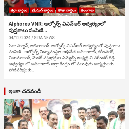
జిల్లా వార్తలు
ట్రేండింగ్ వార్తలు
తాజా వార్తలు
తెలంగాణ
Alphores VNR: ఆల్ఫోర్స్ విఎన్ఆర్ అద్వర్యంలో
పుస్తకాలు పంపిణి…
04/12/2024
SIRA NEWS
సిరా న్యూస్, ఆదిలాబాద్: ఆల్ఫోర్స్ విఎన్ఆర్ అద్వర్యంలో పుస్తకాలు
పంపిణి… ఆల్ఫోర్స్ విద్యాసంస్థల అధినేత ఆదిలాబాద్, కరీంనగర్,
నిజామాబాద్, మెదక్ పట్టభద్రుల ఎమ్మెల్సీ అభ్యర్థి వి నరేందర్ రెడ్డి
అధ్వర్యం లో ఆదిలాబాద్ జిల్లా కేంద్రం లో పలువురు అభ్యర్థులకు
పోటిప‌రీక్ష‌ల‌కు…
ఇంకా చదవండి