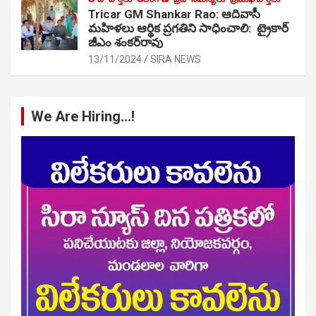
Tricar GM Shankar Rao: ఆదివాసీ
మహిళలు ఆర్థిక ప్రగతిని సాధించాలి: ట్రైకార్
జీఎం శంకర్‌రావు
13/11/2024
SIRA NEWS
We Are Hiring…!