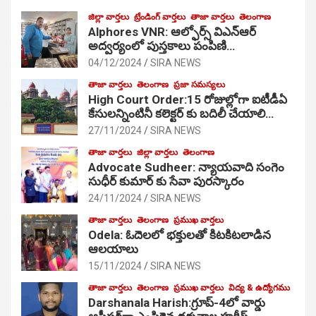
జిల్లా వార్తలు
ట్రేండింగ్ వార్తలు
తాజా వార్తలు
తెలంగాణ
Alphores VNR: ఆల్ఫోర్స్ విఎన్ఆర్
అద్వర్యంలో పుస్తకాలు పంపిణి…
04/12/2024
SIRA NEWS
తాజా వార్తలు
తెలంగాణ
ప్రజా సమస్యలు
High Court Order:15 రోజుల్లోగా ఐటీడీఏ
కేసులన్నింటినీ కలెక్టర్ కు బదిలీ చేయాలి…
27/11/2024
SIRA NEWS
తాజా వార్తలు
జిల్లా వార్తలు
తెలంగాణ
Advocate Sudheer: న్యాయవాది సంగెం
సుధీర్ కుమార్ కు సేవా పురస్కారం
24/11/2024
SIRA NEWS
తాజా వార్తలు
తెలంగాణ
ప్రముఖ వార్తలు
Odela: ఓదెల‌లో భక్తులతో కిటకిటలాడిన
ఆల‌యాలు
15/11/2024
SIRA NEWS
తాజా వార్తలు
తెలంగాణ
ప్రముఖ వార్తలు
విద్య & ఉద్యోగము
Darshanala Harish:గ్రూప్-4లో వార్డు