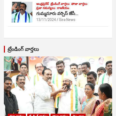
ఆంధ్రప్రదేశ్
ట్రేండింగ్ వార్తలు
తాజా వార్తలు
ప్రజా సమస్యలు
రాజకీయం
గుమ్మనూరు వర్సెస్ జేసీ…
13/11/2024
Sira News
ట్రేండింగ్ వార్తలు