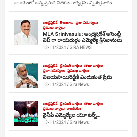
ఆలయంలో అన్న ప్రసాద వితరణ కార్యక్రమాన్ని శుక్రవారం…
ఆంధ్రప్రదేశ్
తెలంగాణ
ప్రజా సమస్యలు
ప్రముఖ వార్తలు
MLA Srinivasulu: ఆంధ్రప్రదేశ్ అసెంబ్లీ
విప్ గా రాయదుర్గం ఎమ్మెల్యే శ్రీనివాసులు
13/11/2024
SIRA NEWS
ఆంధ్రప్రదేశ్
ట్రేండింగ్ వార్తలు
తాజా వార్తలు
ప్రజా సమస్యలు
ప్రముఖ వార్తలు
విజయసాయిరెడ్డికి ఎందుకంత ప్రేమ
13/11/2024
Sira News
ఆంధ్రప్రదేశ్
ట్రేండింగ్ వార్తలు
తాజా వార్తలు
ప్రముఖ వార్తలు
రాజకీయం
వైసీపీ ఎమ్మెల్యేల యూ టర్న్…
13/11/2024
Sira News