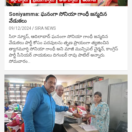
జిల్లా వార్తలు
ట్రేండింగ్ వార్తలు
తాజా వార్తలు
తెలంగాణ
Soniyamma: ఘ‌నంగా సోనియా గాంధీ జ‌న్మ‌దిన
వేడుక‌లు
09/12/2024
SIRA NEWS
సిరా న్యూస్, ఆదిలాబాద్ ఘ‌నంగా సోనియా గాంధీ జ‌న్మ‌దిన
వేడుక‌లు పార్టీ కోసం ప‌ద‌వుల‌ను తృణ ప్రాయంగా త్య‌జించిన
త్యాగమూర్తి సోనియా గాంధీ అని మాజీ మున్సిప‌ల్ చైర్మ‌న్, కాంగ్రెస్
పార్టీ సీనియ‌ర్ నాయ‌కులు దిగంబ‌ర్ రావు పాటిల్ అన్నారు.
సోమవారం…