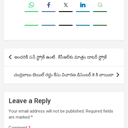
Post
అందరికీ సన్‌ స్ట్రోక్ ఉంటే.. కేసీఆర్‌కు మాత్రం డాటర్ స్ట్రోక్
navigation
చంద్రబాబు బెయిల్ రద్దు కేసు విచారణ డిసెంబర్ 8 కి వాయిదా
Leave a Reply
Your email address will not be published.
Required fields
are marked
*
Comment
*