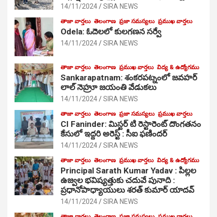
14/11/2024
SIRA NEWS
తాజా వార్తలు
తెలంగాణ
ప్రజా సమస్యలు
ప్రముఖ వార్తలు
Odela: ఓదెలలో కులగణన సర్వే
14/11/2024
SIRA NEWS
తాజా వార్తలు
తెలంగాణ
ప్రముఖ వార్తలు
విద్య & ఉద్యోగము
Sankarapatnam: శంకరపట్నంలో జవహర్
లాల్ నెహ్రూ జయంతి వేడుకలు
14/11/2024
SIRA NEWS
తాజా వార్తలు
తెలంగాణ
ప్రజా సమస్యలు
ప్రముఖ వార్తలు
CI Faninder: మిస్టర్ టి రెస్టారెంట్ దొంగతనం
కేసులో ఇద్దరి అరెస్ట్ : సీఐ ఫణిందర్
14/11/2024
SIRA NEWS
తాజా వార్తలు
తెలంగాణ
ప్రముఖ వార్తలు
విద్య & ఉద్యోగము
Principal Sarath Kumar Yadav : పిల్లల
ఉజ్వల భవిష్యత్తుకు చదువే పునాది :
ప్రధానోపాధ్యాయులు శరత్ కుమార్ యాదవ్
14/11/2024
SIRA NEWS
తాజా వార్తలు
తెలంగాణ
ప్రజా సమస్యలు
ప్రముఖ వార్తలు