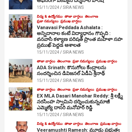
ఆఫీసర్‌గా ఎంపికైన దర్శనాల హరీష్
15/11/2024
SIRA NEWS
విద్య & ఉద్యోగము
తాజా వార్తలు
తెలంగాణ
ప్రజా సమస్యలు
ప్రముఖ వార్తలు
Vanavasi Peddada Ashalata :
అన్నిదానాల కంటే విద్యాధానం గొప్పది :
వనవాసి కళ్యాణ పరిషత్ ప్రాంత మహిళా సహ
ప్రముఖ్ పెద్దడ ఆశాలత
15/11/2024
SIRA NEWS
తాజా వార్తలు
తెలంగాణ
ప్రజా సమస్యలు
ప్రముఖ వార్తలు
ADA Srinath: కొనుగోలు కేంద్రాల‌ను
సంద‌ర్శించిన డివిజనల్ ఏడీఏ శ్రీనాథ్
15/11/2024
SIRA NEWS
తాజా వార్తలు
తెలంగాణ
ప్రజా సమస్యలు
ప్రముఖ వార్తలు
EX MLA Dasari Manohar Reddy: శ్రీ లక్ష్మీ
నరసింహ స్వామిని దర్శించుకున్నమాజీ
ఎమ్మెల్యే దాసరి మనోహర్ రెడ్డి
15/11/2024
SIRA NEWS
విద్య & ఉద్యోగము
తాజా వార్తలు
తెలంగాణ
ప్రముఖ వార్తలు
Veeramushti Ramesh: మూడు ప్రభుత్వ