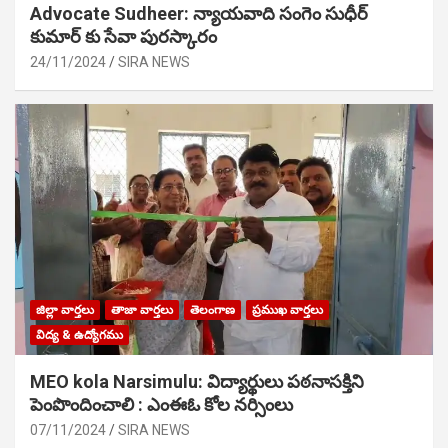
Advocate Sudheer: న్యాయవాది సంగెం సుధీర్
కుమార్ కు సేవా పురస్కారం
24/11/2024
SIRA NEWS
జిల్లా వార్తలు
తాజా వార్తలు
తెలంగాణ
ప్రముఖ వార్తలు
విద్య & ఉద్యోగము
MEO kola Narsimulu: విద్యార్థులు పఠ‌నాసక్తిని
పెంపొందించాలి : ఎంఈఓ కోల నర్సింలు
07/11/2024
SIRA NEWS