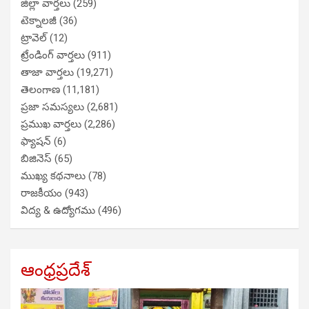
జిల్లా వార్తలు
(259)
టెక్నాలజీ
(36)
ట్రావెల్
(12)
ట్రేండింగ్ వార్తలు
(911)
తాజా వార్తలు
(19,271)
తెలంగాణ
(11,181)
ప్రజా సమస్యలు
(2,681)
ప్రముఖ వార్తలు
(2,286)
ఫ్యాషన్
(6)
బిజినెస్
(65)
ముఖ్య కథనాలు
(78)
రాజకీయం
(943)
విద్య & ఉద్యోగము
(496)
ఆంధ్రప్రదేశ్