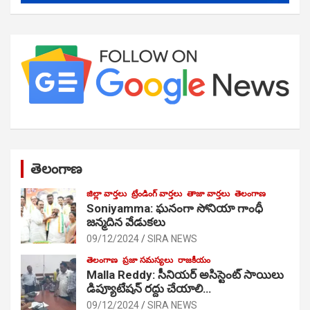
తెలంగాణ
జిల్లా వార్తలు
ట్రేండింగ్ వార్తలు
తాజా వార్తలు
తెలంగాణ
Soniyamma: ఘ‌నంగా సోనియా గాంధీ
జ‌న్మ‌దిన వేడుక‌లు
09/12/2024
SIRA NEWS
తెలంగాణ
ప్రజా సమస్యలు
రాజకీయం
Malla Reddy: సీనియర్ అసిస్టెంట్ సాయిలు
డిప్యూటేషన్ రద్దు చేయాలి…
09/12/2024
SIRA NEWS