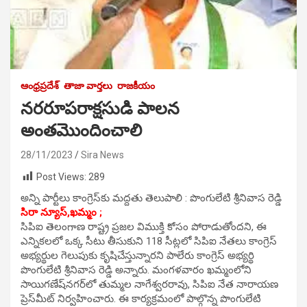
ఆంధ్రప్రదేశ్
తాజా వార్తలు
రాజకీయం
నరరూపరాక్షసుడి పాలన
అంతమొందించాలి
28/11/2023
Sira News
Post Views:
289
అన్ని పార్టీలు కాంగ్రెస్‌కు మద్దతు తెలుపాలి : పొంగులేటి శ్రీనివాస రెడ్డి
సిరా న్యూస్,ఖమ్మం ;
సిపిఐ తెలంగాణ రాష్ట్ర ప్రజల విముక్తి కోసం పోరాడుతోందని, ఈ
ఎన్నికలలో ఒక్క సీటు తీసుకుని 118 సీట్లలో సిపిఐ నేతలు కాంగ్రెస్
అభ్యర్థుల గెలుపుకు కృషిచేస్తున్నారని పాలేరు కాంగ్రెస్ అభ్యర్థి
పొంగులేటి శ్రీనివాస రెడ్డి అన్నారు. మంగళవారం ఖమ్మంలోని
సాయిగణేష్‌నగర్‌లో తుమ్మల నాగేశ్వరరావు, సిపిఐ నేత నారాయణ
ప్రెస్‌మీట్ నిర్వహించారు. ఈ కార్యక్రమంలో పాల్గొన్న పొంగులేటి