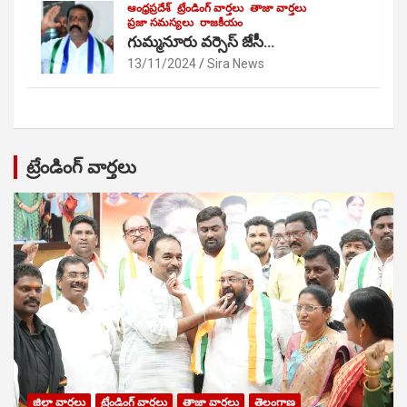
ఆంధ్రప్రదేశ్
ట్రేండింగ్ వార్తలు
తాజా వార్తలు
ప్రజా సమస్యలు
రాజకీయం
గుమ్మనూరు వర్సెస్ జేసీ…
13/11/2024
Sira News
ట్రేండింగ్ వార్తలు
జిల్లా వార్తలు
ట్రేండింగ్ వార్తలు
తాజా వార్తలు
తెలంగాణ