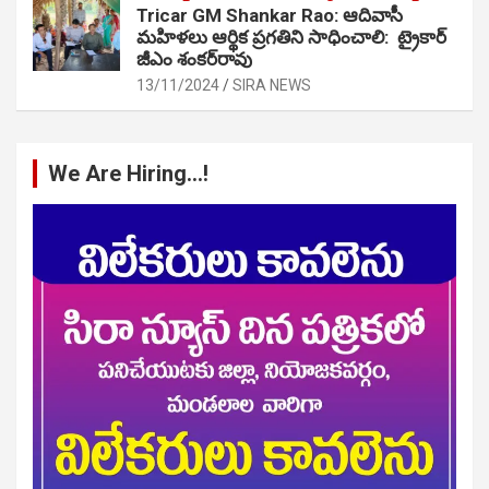
Tricar GM Shankar Rao: ఆదివాసీ
మహిళలు ఆర్థిక ప్రగతిని సాధించాలి: ట్రైకార్
జీఎం శంకర్‌రావు
13/11/2024
SIRA NEWS
We Are Hiring…!