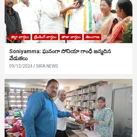
జిల్లా వార్తలు
ట్రేండింగ్ వార్తలు
తాజా వార్తలు
తెలంగాణ
Soniyamma: ఘ‌నంగా సోనియా గాంధీ జ‌న్మ‌దిన
వేడుక‌లు
09/12/2024
SIRA NEWS