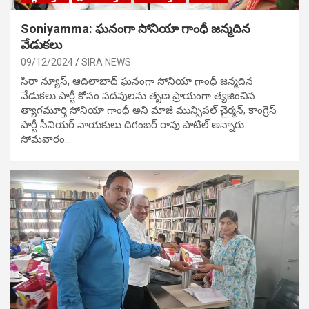
Soniyamma: ఘ‌నంగా సోనియా గాంధీ జ‌న్మ‌దిన
వేడుక‌లు
09/12/2024
SIRA NEWS
సిరా న్యూస్, ఆదిలాబాద్ ఘ‌నంగా సోనియా గాంధీ జ‌న్మ‌దిన
వేడుక‌లు పార్టీ కోసం ప‌ద‌వుల‌ను తృణ ప్రాయంగా త్య‌జించిన
త్యాగమూర్తి సోనియా గాంధీ అని మాజీ మున్సిప‌ల్ చైర్మ‌న్, కాంగ్రెస్
పార్టీ సీనియ‌ర్ నాయ‌కులు దిగంబ‌ర్ రావు పాటిల్ అన్నారు.
సోమవారం…