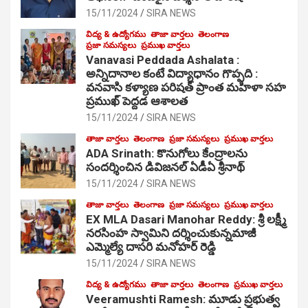
15/11/2024
SIRA NEWS
విద్య & ఉద్యోగము
తాజా వార్తలు
తెలంగాణ
ప్రజా సమస్యలు
ప్రముఖ వార్తలు
Vanavasi Peddada Ashalata :
అన్నిదానాల కంటే విద్యాధానం గొప్పది :
వనవాసి కళ్యాణ పరిషత్ ప్రాంత మహిళా సహ
ప్రముఖ్ పెద్దడ ఆశాలత
15/11/2024
SIRA NEWS
తాజా వార్తలు
తెలంగాణ
ప్రజా సమస్యలు
ప్రముఖ వార్తలు
ADA Srinath: కొనుగోలు కేంద్రాల‌ను
సంద‌ర్శించిన డివిజనల్ ఏడీఏ శ్రీనాథ్
15/11/2024
SIRA NEWS
తాజా వార్తలు
తెలంగాణ
ప్రజా సమస్యలు
ప్రముఖ వార్తలు
EX MLA Dasari Manohar Reddy: శ్రీ లక్ష్మీ
నరసింహ స్వామిని దర్శించుకున్నమాజీ
ఎమ్మెల్యే దాసరి మనోహర్ రెడ్డి
15/11/2024
SIRA NEWS
విద్య & ఉద్యోగము
తాజా వార్తలు
తెలంగాణ
ప్రముఖ వార్తలు
Veeramushti Ramesh: మూడు ప్రభుత్వ