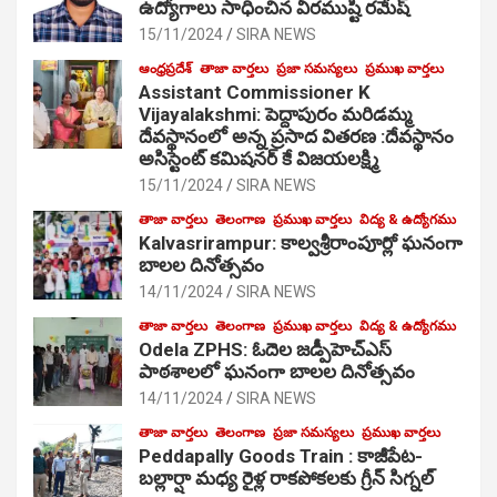
ఉద్యోగాలు సాధించిన వీరముష్టి రమేష్
15/11/2024
SIRA NEWS
ఆంధ్రప్రదేశ్
తాజా వార్తలు
ప్రజా సమస్యలు
ప్రముఖ వార్తలు
Assistant Commissioner K
Vijayalakshmi: పెద్దాపురం మరిడమ్మ
దేవస్థానంలో అన్న ప్రసాద వితరణ :దేవస్థానం
అసిస్టెంట్ కమిషనర్ కే విజయలక్ష్మి
15/11/2024
SIRA NEWS
తాజా వార్తలు
తెలంగాణ
ప్రముఖ వార్తలు
విద్య & ఉద్యోగము
Kalvasrirampur: కాల్వశ్రీరాంపూర్లో ఘనంగా
బాలల దినోత్సవం
14/11/2024
SIRA NEWS
తాజా వార్తలు
తెలంగాణ
ప్రముఖ వార్తలు
విద్య & ఉద్యోగము
Odela ZPHS: ఓదెల జ‌డ్పీహెచ్ఎస్
పాఠ‌శాల‌లో ఘనంగా బాలల దినోత్సవం
14/11/2024
SIRA NEWS
తాజా వార్తలు
తెలంగాణ
ప్రజా సమస్యలు
ప్రముఖ వార్తలు
Peddapally Goods Train : కాజీపేట-
బల్లార్షా మధ్య రైళ్ల రాకపోకలకు గ్రీన్ సిగ్నల్