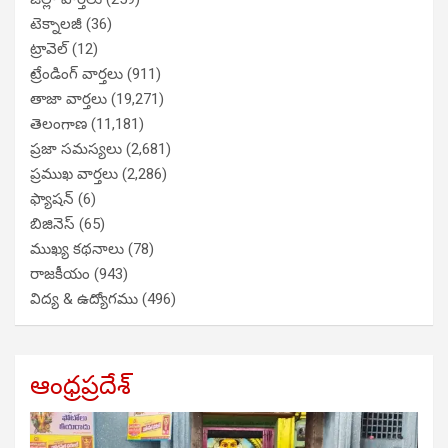
టెక్నాలజీ
(36)
ట్రావెల్
(12)
ట్రేండింగ్ వార్తలు
(911)
తాజా వార్తలు
(19,271)
తెలంగాణ
(11,181)
ప్రజా సమస్యలు
(2,681)
ప్రముఖ వార్తలు
(2,286)
ఫ్యాషన్
(6)
బిజినెస్
(65)
ముఖ్య కథనాలు
(78)
రాజకీయం
(943)
విద్య & ఉద్యోగము
(496)
ఆంధ్రప్రదేశ్