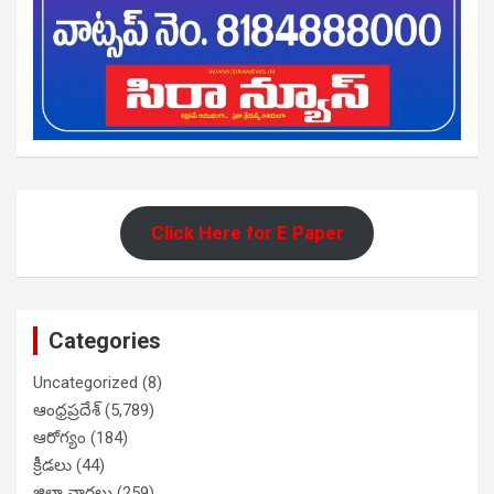
Click Here for E Paper
Categories
Uncategorized
(8)
ఆంధ్రప్రదేశ్
(5,789)
ఆరోగ్యం
(184)
క్రీడలు
(44)
జిల్లా వార్తలు
(259)