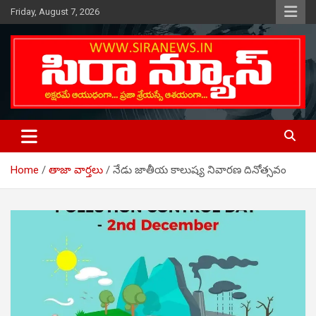
Skip
Friday, August 7, 2026
to
content
Telugu Online News Daily
SIRA NEWS
Home
తాజా వార్తలు
నేడు జాతీయ కాలుష్య నివారణ దినోత్సవం