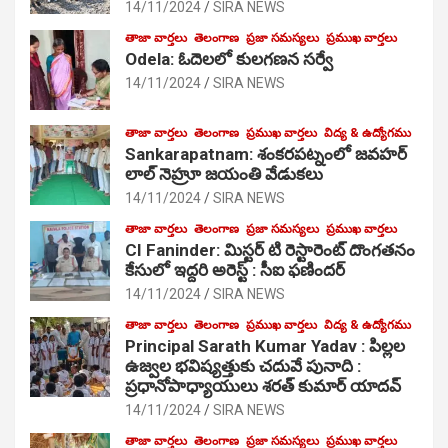
14/11/2024
SIRA NEWS
తాజా వార్తలు
తెలంగాణ
ప్రజా సమస్యలు
ప్రముఖ వార్తలు
Odela: ఓదెలలో కులగణన సర్వే
14/11/2024
SIRA NEWS
తాజా వార్తలు
తెలంగాణ
ప్రముఖ వార్తలు
విద్య & ఉద్యోగము
Sankarapatnam: శంకరపట్నంలో జవహర్
లాల్ నెహ్రూ జయంతి వేడుకలు
14/11/2024
SIRA NEWS
తాజా వార్తలు
తెలంగాణ
ప్రజా సమస్యలు
ప్రముఖ వార్తలు
CI Faninder: మిస్టర్ టి రెస్టారెంట్ దొంగతనం
కేసులో ఇద్దరి అరెస్ట్ : సీఐ ఫణిందర్
14/11/2024
SIRA NEWS
తాజా వార్తలు
తెలంగాణ
ప్రముఖ వార్తలు
విద్య & ఉద్యోగము
Principal Sarath Kumar Yadav : పిల్లల
ఉజ్వల భవిష్యత్తుకు చదువే పునాది :
ప్రధానోపాధ్యాయులు శరత్ కుమార్ యాదవ్
14/11/2024
SIRA NEWS
తాజా వార్తలు
తెలంగాణ
ప్రజా సమస్యలు
ప్రముఖ వార్తలు