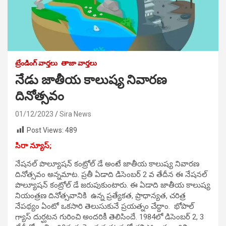
ట్రేండింగ్ వార్తలు
తాజా వార్తలు
నేడు జాతీయ కాలుష్య నివారణ
దినోత్సవం
01/12/2023
Sira News
Post Views:
489
సిరా న్యూస్;
నేషనల్ పొల్యూషన్ కంట్రోల్ డే అంటే జాతీయ కాలుష్య నివారణ
దినోత్సవం అన్నమాట. ప్రతీ ఏడాది డిసెంబర్ 2 వ తేదీన ఈ నేషనల్
పొల్యూషన్ కంట్రోల్ డే జరుపుకుంటారు. ఈ ఏడాది జాతీయ కాలుష్య
నియంత్రణ దినోత్సవానికి ఉన్న ప్రత్యేకత, ప్రాధాన్యత, చరిత్ర
నేపథ్యం ఏంటో ఒకసారి తెలుసుకునే ప్రయత్నం చేద్దాం. భోపాల్
గ్యాస్ దుర్ఘటన గురించి అందరికీ తెలిసిందే. 1984లో డిసెంబర్ 2, 3