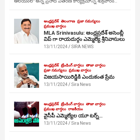
ఆలయంలో అన్న ప్రసాద వితరణ కార్యక్రమాన్ని శుక్రవారం…
ఆంధ్రప్రదేశ్
తెలంగాణ
ప్రజా సమస్యలు
ప్రముఖ వార్తలు
MLA Srinivasulu: ఆంధ్రప్రదేశ్ అసెంబ్లీ
విప్ గా రాయదుర్గం ఎమ్మెల్యే శ్రీనివాసులు
13/11/2024
SIRA NEWS
ఆంధ్రప్రదేశ్
ట్రేండింగ్ వార్తలు
తాజా వార్తలు
ప్రజా సమస్యలు
ప్రముఖ వార్తలు
విజయసాయిరెడ్డికి ఎందుకంత ప్రేమ
13/11/2024
Sira News
ఆంధ్రప్రదేశ్
ట్రేండింగ్ వార్తలు
తాజా వార్తలు
ప్రముఖ వార్తలు
రాజకీయం
వైసీపీ ఎమ్మెల్యేల యూ టర్న్…
13/11/2024
Sira News