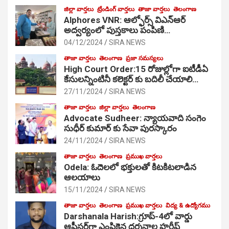
జిల్లా వార్తలు
ట్రేండింగ్ వార్తలు
తాజా వార్తలు
తెలంగాణ
Alphores VNR: ఆల్ఫోర్స్ విఎన్ఆర్
అద్వర్యంలో పుస్తకాలు పంపిణి…
04/12/2024
SIRA NEWS
తాజా వార్తలు
తెలంగాణ
ప్రజా సమస్యలు
High Court Order:15 రోజుల్లోగా ఐటీడీఏ
కేసులన్నింటినీ కలెక్టర్ కు బదిలీ చేయాలి…
27/11/2024
SIRA NEWS
తాజా వార్తలు
జిల్లా వార్తలు
తెలంగాణ
Advocate Sudheer: న్యాయవాది సంగెం
సుధీర్ కుమార్ కు సేవా పురస్కారం
24/11/2024
SIRA NEWS
తాజా వార్తలు
తెలంగాణ
ప్రముఖ వార్తలు
Odela: ఓదెల‌లో భక్తులతో కిటకిటలాడిన
ఆల‌యాలు
15/11/2024
SIRA NEWS
తాజా వార్తలు
తెలంగాణ
ప్రముఖ వార్తలు
విద్య & ఉద్యోగము
Darshanala Harish:గ్రూప్-4లో వార్డు
ఆఫీసర్‌గా ఎంపికైన దర్శనాల హరీష్