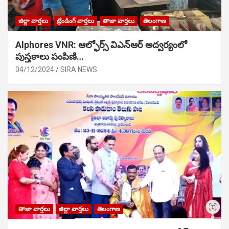
జిల్లా వార్తలు
ట్రేండింగ్ వార్తలు
తాజా వార్తలు
తెలంగాణ
Alphores VNR: ఆల్ఫోర్స్ విఎన్ఆర్ అద్వర్యంలో
పుస్తకాలు పంపిణి…
04/12/2024
SIRA NEWS
తాజా వార్తలు
జిల్లా వార్తలు
తెలంగాణ