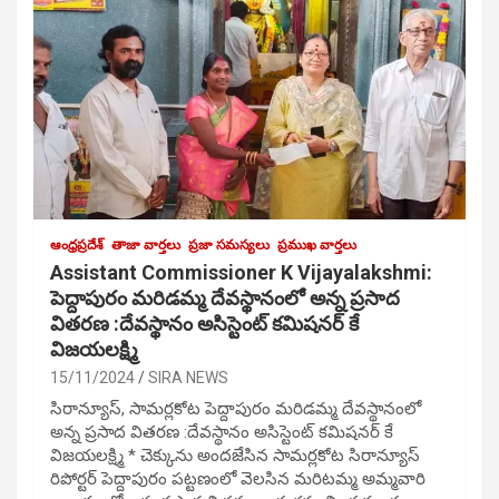
ఆంధ్రప్రదేశ్
తాజా వార్తలు
ప్రజా సమస్యలు
ప్రముఖ వార్తలు
Assistant Commissioner K Vijayalakshmi:
పెద్దాపురం మరిడమ్మ దేవస్థానంలో అన్న ప్రసాద
వితరణ :దేవస్థానం అసిస్టెంట్ కమిషనర్ కే
విజయలక్ష్మి
15/11/2024
SIRA NEWS
సిరాన్యూస్, సామర్లకోట పెద్దాపురం మరిడమ్మ దేవస్థానంలో
అన్న ప్రసాద వితరణ :దేవస్థానం అసిస్టెంట్ కమిషనర్ కే
విజయలక్ష్మి * చెక్కును అందజేసిన సామర్లకోట సిరాన్యూస్
రిపోర్టర్ పెద్దాపురం పట్టణంలో వెలసిన మరిటమ్మ అమ్మవారి