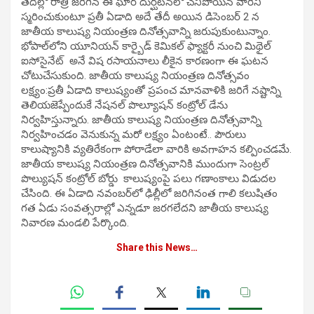
తేదీల్లో రాత్రి జరిగిన ఈ ఘోర దుర్ఘటనలో చనిపోయిన వారిని
స్మరించుకుంటూ ప్రతీ ఏడాది అదే తేదీ అయిన డిసెంబర్ 2 న
జాతీయ కాలుష్య నియంత్రణ దినోత్సవాన్ని జరుపుకుంటున్నాం.
భోపాల్‌లోని యూనియన్ కార్బైడ్ కెమికల్ ఫ్యాక్టరీ నుంచి మిథైల్
ఐసోసైనేట్ అనే విష రసాయనాలు లీకైన కారణంగా ఈ ఘటన
చోటుచేసుకుంది. జాతీయ కాలుష్య నియంత్రణ దినోత్సవం
లక్ష్యం:ప్రతీ ఏడాది కాలుష్యంతో ప్రపంచ మానవాళికి జరిగే నష్టాన్ని
తెలియజెప్పేందుకే నేషనల్ పొల్యూషన్ కంట్రోల్ డేను
నిర్వహిస్తున్నారు. జాతీయ కాలుష్య నియంత్రణ దినోత్సవాన్ని
నిర్వహించడం వెనుకున్న మరో లక్ష్యం ఏంటంటే.. పౌరులు
కాలుష్యానికి వ్యతిరేకంగా పోరాడేలా వారికి అవగాహన కల్పించడమే.
జాతీయ కాలుష్య నియంత్రణ దినోత్సవానికి ముందుగా సెంట్రల్
పొల్యుషన్ కంట్రోల్ బోర్డు కాలుష్యంపై పలు గణాంకాలు విడుదల
చేసింది. ఈ ఏడాది నవంబర్‌లో ఢిల్లీలో జరిగినంత గాలి కలుషితం
గత ఏడు సంవత్సరాల్లో ఎన్నడూ జరగలేదని జాతీయ కాలుష్య
నివారణ మండలి పేర్కొంది.
Share this News…