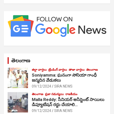
తెలంగాణ
జిల్లా వార్తలు
ట్రేండింగ్ వార్తలు
తాజా వార్తలు
తెలంగాణ
Soniyamma: ఘ‌నంగా సోనియా గాంధీ
జ‌న్మ‌దిన వేడుక‌లు
09/12/2024
SIRA NEWS
తెలంగాణ
ప్రజా సమస్యలు
రాజకీయం
Malla Reddy: సీనియర్ అసిస్టెంట్ సాయిలు
డిప్యూటేషన్ రద్దు చేయాలి…
09/12/2024
SIRA NEWS