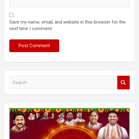
Save my name, email, and website in this browser for the
next time I comment.
S
e
a
r
c
h