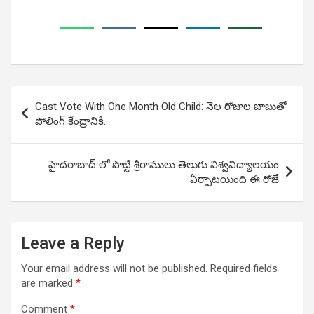
Post
Cast Vote With One Month Old Child: నెల రోజుల బాబుతో
navigation
పోలింగ్‌ కేంద్రానికి..
హైదరాబాద్ లో పొట్టి శ్రీరాములు తెలుగు విశ్వవిద్యాలయం
ఏర్పాటయింది ఈ రోజే
Leave a Reply
Your email address will not be published.
Required fields
are marked
*
Comment
*