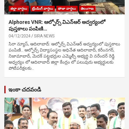
జిల్లా వార్తలు
ట్రేండింగ్ వార్తలు
తాజా వార్తలు
తెలంగాణ
Alphores VNR: ఆల్ఫోర్స్ విఎన్ఆర్ అద్వర్యంలో
పుస్తకాలు పంపిణి…
04/12/2024
SIRA NEWS
సిరా న్యూస్, ఆదిలాబాద్: ఆల్ఫోర్స్ విఎన్ఆర్ అద్వర్యంలో పుస్తకాలు
పంపిణి… ఆల్ఫోర్స్ విద్యాసంస్థల అధినేత ఆదిలాబాద్, కరీంనగర్,
నిజామాబాద్, మెదక్ పట్టభద్రుల ఎమ్మెల్సీ అభ్యర్థి వి నరేందర్ రెడ్డి
అధ్వర్యం లో ఆదిలాబాద్ జిల్లా కేంద్రం లో పలువురు అభ్యర్థులకు
పోటిప‌రీక్ష‌ల‌కు…
ఇంకా చదవండి