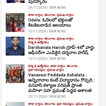
పురస్కారం
24/11/2024
SIRA NEWS
తాజా వార్తలు
తెలంగాణ
ప్రముఖ వార్తలు
Odela: ఓదెల‌లో భక్తులతో
కిటకిటలాడిన ఆల‌యాలు
15/11/2024
SIRA NEWS
తాజా వార్తలు
తెలంగాణ
ప్రముఖ వార్తలు
విద్య & ఉద్యోగము
Darshanala Harish:గ్రూప్-4లో వార్డు
ఆఫీసర్‌గా ఎంపికైన దర్శనాల హరీష్
15/11/2024
SIRA NEWS
విద్య & ఉద్యోగము
తాజా వార్తలు
తెలంగాణ
ప్రజా సమస్యలు
ప్రముఖ వార్తలు
Vanavasi Peddada Ashalata :
అన్నిదానాల కంటే విద్యాధానం గొప్పది :
వనవాసి కళ్యాణ పరిషత్ ప్రాంత
మహిళా సహ ప్రముఖ్ పెద్దడ ఆశాలత
15/11/2024
SIRA NEWS
తాజా వార్తలు
తెలంగాణ
ప్రజా సమస్యలు
ప్రముఖ వార్తలు