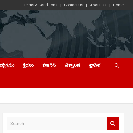
Terms & Conditions
Contact Us
About Us
Home
ఉద్యోగము
క్రీడలు
బిజినెస్
టెక్నాలజీ
ట్రావెల్
S
e
a