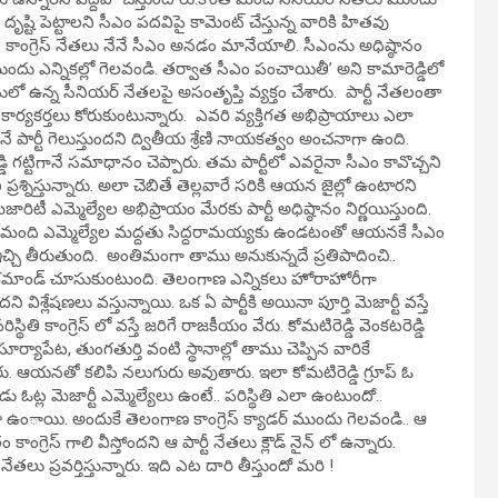
దృష్టి పెట్టాలని సీఎం పదవిపై కామెంట్ చేస్తున్న వారికి హితవు
ారు. కాంగ్రెస్‌ నేతలు నేనే సీఎం అనడం మానేయాలి. సీఎంను అధిష్ఠానం
ందు ఎన్నికల్లో గెలవండి. తర్వాత సీఎం పంచాయితీ’ అని కామారెడ్డిలో
లో ఉన్న సీనియర్ నేతలపై అసంతృప్తి వ్యక్తం చేశారు. పార్టీ నేతలంతా
ార్యకర్తలు కోరుకుంటున్నారు. ఎవరి వ్యక్తిగత అభిప్రాయాలు ఎలా
పార్టీ గెలుస్తుందని ద్వితీయ శ్రేణి నాయకత్వం అంచనాగా ఉంది.
ెడ్డి గట్టిగానే సమాధానం చెప్పారు. తమ పార్టీలో ఎవరైనా సీఎం కావొచ్చని
రశ్నిస్తున్నారు. అలా చెబితే తెల్లవారే సరికి ఆయన జైల్లో ఉంటారని
ెజారిటీ ఎమ్మెల్యేల అభిప్రాయం మేరకు పార్టీ అధిష్ఠానం నిర్ణయిస్తుంది.
కువ మంది ఎమ్మెల్యేల మద్దతు సిద్దరామయ్యకు ఉండటంతో ఆయనకే సీఎం
్చి తీరుతుంది. అంతిమంగా తాము అనుకున్నదే ప్రతిపాదించి..
హైకమాండ్ చూసుకుంటుంది. తెలంగాణ ఎన్నికలు హోరాహోరీగా
ిశ్లేషణలు వస్తున్నాయి. ఒక ఏ పార్టీకి అయినా పూర్తి మెజార్టీ వస్తే
తి కాంగ్రెస్ లో వస్తే జరిగే రాజకీయం వేరు. కోమటిరెడ్డి వెంకటరెడ్డి
ూర్యాపేట, తుంగతుర్తి వంటి స్థానాల్లో తాము చెప్పిన వారికే
రు. ఆయనతో కలిపి నలుగురు అవుతారు. ఇలా కోమటిరెడ్డి గ్రూప్ ఓ
డు ఓట్ల మెజార్టీ ఎమ్మెల్యేలు ఉంటే.. పరిస్థితి ఎలా ఉంటుందో..
 ఉంాయి. అందుకే తెలంగాణ కాంగ్రెస్ క్యాడర్ ముందు గెలవండి.. ఆ
ంగ్రెస్ గాలి వీస్తోందని ఆ పార్టీ నేతలు క్లౌడ్ నైన్ లో ఉన్నారు.
 ప్రవర్తిస్తున్నారు. ఇది ఎట దారి తీస్తుందో మరి !