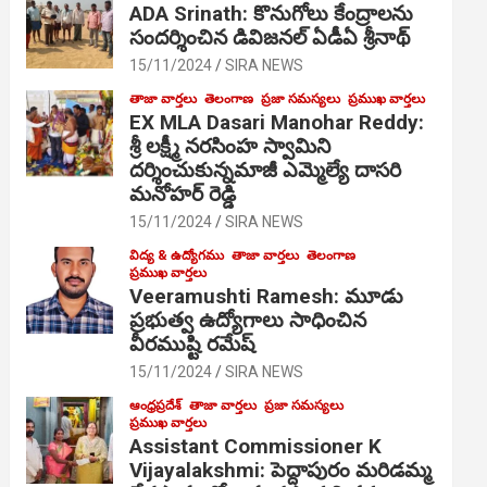
ADA Srinath: కొనుగోలు కేంద్రాల‌ను
సంద‌ర్శించిన డివిజనల్ ఏడీఏ శ్రీనాథ్
15/11/2024
SIRA NEWS
తాజా వార్తలు
తెలంగాణ
ప్రజా సమస్యలు
ప్రముఖ వార్తలు
EX MLA Dasari Manohar Reddy:
శ్రీ లక్ష్మీ నరసింహ స్వామిని
దర్శించుకున్నమాజీ ఎమ్మెల్యే దాసరి
మనోహర్ రెడ్డి
15/11/2024
SIRA NEWS
విద్య & ఉద్యోగము
తాజా వార్తలు
తెలంగాణ
ప్రముఖ వార్తలు
Veeramushti Ramesh: మూడు
ప్రభుత్వ ఉద్యోగాలు సాధించిన
వీరముష్టి రమేష్
15/11/2024
SIRA NEWS
ఆంధ్రప్రదేశ్
తాజా వార్తలు
ప్రజా సమస్యలు
ప్రముఖ వార్తలు
Assistant Commissioner K
Vijayalakshmi: పెద్దాపురం మరిడమ్మ