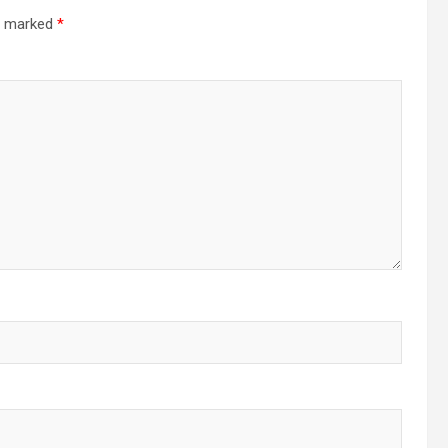
re marked
*