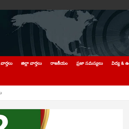
వార్తలు
జిల్లా వార్తలు
రాజకీయం
ప్రజా సమస్యలు
విద్య & 
ు