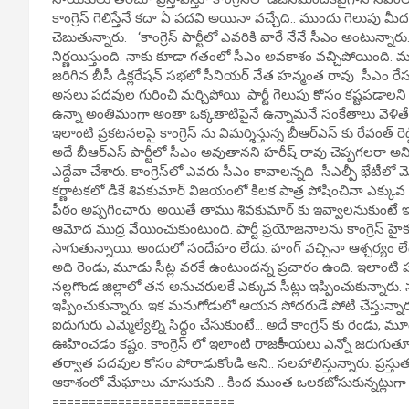
కాంగ్రెస్ గెలిస్తేనే కదా ఏ పదవి అయినా వచ్చేది.. ముందు గెలుపు మీద 
చెబుతున్నారు. ‘కాంగ్రెస్‌ పార్టీలో ఎవరికి వారే నేనే సీఎం అంటున్న
నిర్ణయిస్తుంది. నాకు కూడా గతంలో సీఎం అవకాశం వచ్చిపోయింది. ము
జరిగిన బీసీ డిక్లరేషన్ సభలో సీనియర్‌ నేత హన్మంత రావు సీఎం రేసు
అసలు పదవుల గురించి మర్చిపోయి పార్టీ గెలుపు కోసం కష్టపడాలని క
ఉన్నా అంతిమంగా అంతా ఒక్కతాటిపైనే ఉన్నామనే సంకేతాలు వెళితేనే 
ఇలాంటి ప్రకటనలపై కాంగ్రెస్ ను విమర్శిస్తున్న బీఆర్ఎస్ కు రేవంత్ ర
అదే బీఆర్‌ఎస్ పార్టీలో సీఎం అవుతానని హరీష్ రావు చెప్పగలరా అని ప్
ఎద్దేవా చేశారు. కాంగ్రెస్‌లో ఎవరు సీఎం కావాలన్నది సీఎల్పీ భేటీలో మ
కర్ణాటకలో డీకే శివకుమార్ విజయంలో కీలక పాత్ర పోషించినా ఎక్
పీఠం అప్పగించారు. అయితే తాము శివకుమార్ కు ఇవ్వాలనుకుంటే ఇచ
ఆమోద ముద్ర వేయించుకుంటుంది. పార్టీ ప్రయోజనాలను కాంగ్రెస్ 
సాగుతున్నాయి. అందులో సందేహం లేదు. హంగ్ వచ్చినా ఆశ్చర్యం లేదని వ
అది రెండు, మూడు సీట్ల వరకే ఉంటుందన్న ప్రచారం ఉంది. ఇలాంటి పరిస్థి
నల్లగొండ జిల్లాలో తన అనుచరులకే ఎక్కువ సీట్లు ఇప్పించుకున్నారు. స
ఇప్పించుకున్నారు. ఇక మనుగోడులో ఆయన సోదరుడే పోటీ చేస్తున్నా
ఐదుగురు ఎమ్మెల్యేల్ని సిద్ధం చేసుకుంటే… అదే కాంగ్రెస్ కు రెండు, మూ
ఊహించడం కష్టం. కాంగ్రెస్ లో ఇలాంటి రాజకీాయలు ఎన్నో జరుగుతూ
తర్వాత పదవుల కోసం పోరాడుకోండి అని.. సలహాలిస్తున్నారు. ప్రస్తుతం కా
ఆకాశంలో మేఘాలు చూసుకుని .. కింద ముంత ఒలకబోసుకున్నట్లుగా నేతలు
=========================