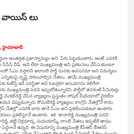
్న వాయిస్ లు
్,
హైదరాబాద్
:
ుగా అంతర్గత ప్రజాస్వామ్యం అని పేరు పెట్టుకుంటారు. అంటే ఎవరికి
 పీసీసీ చీఫ్ అని లేదా ముఖ్యమంత్రి అని ప్రకటనలు చేసేసుకుంటూ
ఆరు నెలలకో సీఎం వస్తారని అలాంటి పార్టీ మనకు అవసరమా అని విమర్శలు
ో ఎన్నికలపై దృష్టి సారించాల్సిన నేతలు.. తామే ముఖ్యమంత్రి
స్‌కు ఓటేస్తే ఇదే పరిస్థితా అని ఓటర్లకూ అనుమానం కలిగేలా
ధీ తనకు ముఖ్యమంత్రి పదవి ఇవ్వబోతున్నారని, పార్టీలో తనకంటే సీనియర్లు
్డి వెంకట్‌రెడ్డి చేసిన వ్యాఖ్యలు ప్రస్తుతం సోషల్‌ మీడియాలో వైరల్‌గా
ెప్పుకున్నారు. కోమటిరెడ్డి వ్యాఖ్యలు కాంగ్రెస్ నేతల్లోనే కాదు..
స్ నేతల్లో ఎవరికి వారు తానే సీఎం అని ప్రకటించుకుటూ ఉంటారు.
ులు ప్రకటిస్తూనే ఉంటారు. ఇక జానారెడ్డి ముఖ్యమంత్రి పదవి
్గారెడ్డి, భట్టి విక్రమార్క, మధుయాష్కీ లాంటి నేతలు ఇప్పటికే తాము
ా పెద్దగానే ఉన్నది. ఈ విషయాన్ని ముఖ్యమంత్రి కేసీఆర్‌, బీఆరెస్‌
ంలు ఉన్నారని ఎద్దేవా చేస్తుంటారు.కొంత మంది సీనియర్ నేతలు ముందు