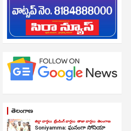
తెలంగాణ
జిల్లా వార్తలు
ట్రేండింగ్ వార్తలు
తాజా వార్తలు
తెలంగాణ
Soniyamma: ఘ‌నంగా సోనియా