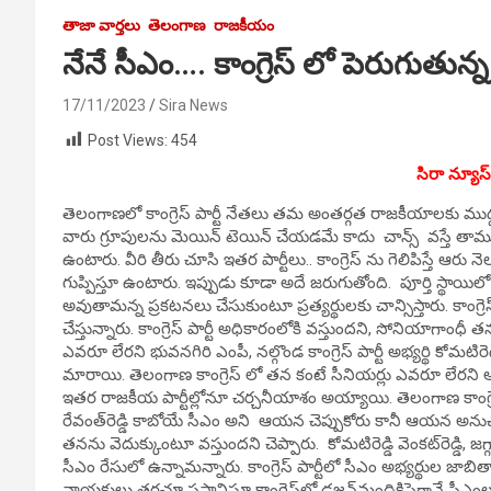
తాజా వార్తలు
తెలంగాణ
రాజకీయం
నేనే సీఎం…. కాంగ్రెస్ లో పెరుగుతున
17/11/2023
Sira News
Post Views:
454
సిరా న్యూస
తెలంగాణలో కాంగ్రెస్ పార్టీ నేతలు తమ అంతర్గత రాజకీయాలకు ముద్ద
వారు గ్రూపులను మెయిన్ టెయిన్ చేయడమే కాదు చాన్స్ వస్తే తాము
ఉంటారు. వీరి తీరు చూసి ఇతర పార్టీలు.. కాంగ్రెస్ ను గెలిపిస్తే 
గుప్పిస్తూ ఉంటారు. ఇప్పుడు కూడా అదే జరుగుతోంది. పూర్తి స్థాయిల
అవుతామన్న ప్రకటనలు చేసుకుంటూ ప్రత్యర్థులకు చాన్సిస్తారు. కాంగ్రె
చేస్తున్నారు. కాంగ్రెస్‌ పార్టీ అధికారంలోకి వస్తుందని, సోనియాగాం
ఎవరూ లేరని భువనగిరి ఎంపీ, నల్గొండ కాంగ్రెస్‌ పార్టీ అభ్యర్థి కోమటిరెడ
మారాయి. తెలంగాణ కాంగ్రెస్ లో తన కంటే సీనియర్లు ఎవరూ లేరని ఆయన చ
ఇతర రాజకీయ పార్టీల్లోనూ చర్చనీయాశం అయ్యాయి. తెలంగాణ కాంగ్రె
రేవంత్‌రెడ్డి కాబోయే సీఎం అని ఆయన చెప్పుకోరు కానీ ఆయన అనుచర
తనను వెదుక్కుంటూ వస్తుందని చెప్పారు. కోమటిరెడ్డి వెంకట్‌రెడ్డి, జగ
సీఎం రేసులో ఉన్నామన్నారు. కాంగ్రెస్‌ పార్టీలో సీఎం అభ్యర్థుల జాబిత
నాయకులు తరచూ ప్రస్తావిస్తూ కాంగ్రెస్‌లో డజన్‌మందికిపైగానే సీఎ