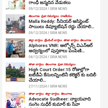
గాంధీ జ‌న్మ‌దిన వేడుక‌లు
09/12/2024
SIRA NEWS
తెలంగాణ
ప్రజా సమస్యలు
రాజకీయం
Malla Reddy: సీనియర్ అసిస్టెంట్
సాయిలు డిప్యూటేషన్ రద్దు చేయాలి…
09/12/2024
SIRA NEWS
జిల్లా వార్తలు
ట్రేండింగ్ వార్తలు
తాజా వార్తలు
తెలంగాణ
Alphores VNR: ఆల్ఫోర్స్ విఎన్ఆర్
అద్వర్యంలో పుస్తకాలు పంపిణి…
04/12/2024
SIRA NEWS
తాజా వార్తలు
తెలంగాణ
ప్రజా సమస్యలు
High Court Order:15 రోజుల్లోగా
ఐటీడీఏ కేసులన్నింటినీ కలెక్టర్ కు బదిలీ
చేయాలి…
27/11/2024
SIRA NEWS
తాజా వార్తలు
జిల్లా వార్తలు
తెలంగాణ
Advocate Sudheer: న్యాయవాది
సంగెం సుధీర్ కుమార్ కు సేవా