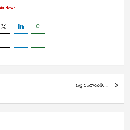
his News…
ఓట్ల పంచాయితీ……!