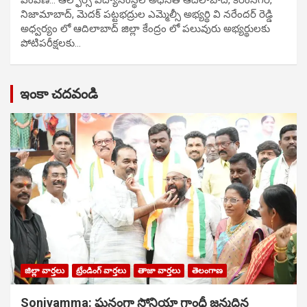
నిజామాబాద్, మెదక్ పట్టభద్రుల ఎమ్మెల్సీ అభ్యర్థి వి నరేందర్ రెడ్డి
అధ్వర్యం లో ఆదిలాబాద్ జిల్లా కేంద్రం లో పలువురు అభ్యర్థులకు
పోటిప‌రీక్ష‌ల‌కు…
ఇంకా చదవండి
జిల్లా వార్తలు
ట్రేండింగ్ వార్తలు
తాజా వార్తలు
తెలంగాణ
Soniyamma: ఘ‌నంగా సోనియా గాంధీ జ‌న్మ‌దిన