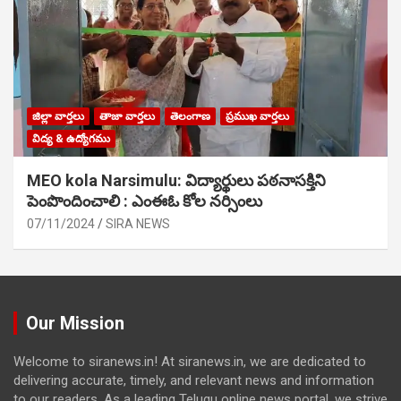
జిల్లా వార్తలు
తాజా వార్తలు
తెలంగాణ
ప్రముఖ వార్తలు
విద్య & ఉద్యోగము
MEO kola Narsimulu: విద్యార్థులు పఠ‌నాసక్తిని
పెంపొందించాలి : ఎంఈఓ కోల నర్సింలు
07/11/2024
SIRA NEWS
Our Mission
Welcome to siranews.in! At siranews.in, we are dedicated to
delivering accurate, timely, and relevant news and information
to our readers. As a leading Telugu online news portal, we strive