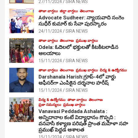
27/11/2024
SIRA NEWS
తాజా వార్తలు
జిల్లా వార్తలు
తెలంగాణ
Advocate Sudheer: న్యాయవాది సంగెం
సుధీర్ కుమార్ కు సేవా పురస్కారం
24/11/2024
SIRA NEWS
తాజా వార్తలు
తెలంగాణ
ప్రముఖ వార్తలు
Odela: ఓదెల‌లో భక్తులతో కిటకిటలాడిన
ఆల‌యాలు
15/11/2024
SIRA NEWS
తాజా వార్తలు
తెలంగాణ
ప్రముఖ వార్తలు
విద్య & ఉద్యోగము
Darshanala Harish:గ్రూప్-4లో వార్డు
ఆఫీసర్‌గా ఎంపికైన దర్శనాల హరీష్
15/11/2024
SIRA NEWS
విద్య & ఉద్యోగము
తాజా వార్తలు
తెలంగాణ
ప్రజా సమస్యలు
ప్రముఖ వార్తలు
Vanavasi Peddada Ashalata :
అన్నిదానాల కంటే విద్యాధానం గొప్పది :
వనవాసి కళ్యాణ పరిషత్ ప్రాంత మహిళా సహ
ప్రముఖ్ పెద్దడ ఆశాలత
15/11/2024
SIRA NEWS