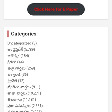
Click Here for E Paper
Categories
Uncategorized
(8)
ఆంధ్రప్రదేశ్
(5,789)
ఆరోగ్యం
(184)
క్రీడలు
(44)
జిల్లా వార్తలు
(259)
టెక్నాలజీ
(36)
ట్రావెల్
(12)
ట్రేండింగ్ వార్తలు
(911)
తాజా వార్తలు
(19,271)
తెలంగాణ
(11,181)
ప్రజా సమస్యలు
(2,681)