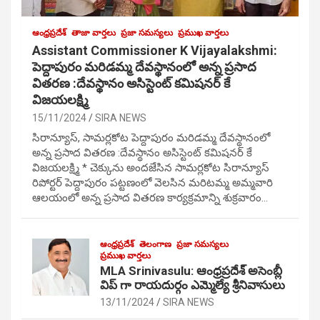
ఆంధ్రప్రదేశ్
తాజా వార్తలు
ప్రజా సమస్యలు
ప్రముఖ వార్తలు
Assistant Commissioner K Vijayalakshmi:
పెద్దాపురం మరిడమ్మ దేవస్థానంలో అన్న ప్రసాద
వితరణ :దేవస్థానం అసిస్టెంట్ కమిషనర్ కే
విజయలక్ష్మి
15/11/2024
SIRA NEWS
సిరాన్యూస్, సామర్లకోట పెద్దాపురం మరిడమ్మ దేవస్థానంలో
అన్న ప్రసాద వితరణ :దేవస్థానం అసిస్టెంట్ కమిషనర్ కే
విజయలక్ష్మి * చెక్కును అందజేసిన సామర్లకోట సిరాన్యూస్
రిపోర్టర్ పెద్దాపురం పట్టణంలో వెలసిన మరిటమ్మ అమ్మవారి
ఆలయంలో అన్న ప్రసాద వితరణ కార్యక్రమాన్ని శుక్రవారం…
ఆంధ్రప్రదేశ్
తెలంగాణ
ప్రజా సమస్యలు
ప్రముఖ వార్తలు
MLA Srinivasulu: ఆంధ్రప్రదేశ్ అసెంబ్లీ
విప్ గా రాయదుర్గం ఎమ్మెల్యే శ్రీనివాసులు
13/11/2024
SIRA NEWS