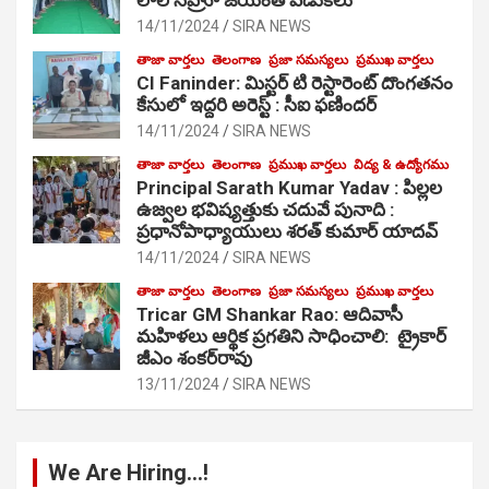
14/11/2024
SIRA NEWS
తాజా వార్తలు
తెలంగాణ
ప్రజా సమస్యలు
ప్రముఖ వార్తలు
CI Faninder: మిస్టర్ టి రెస్టారెంట్ దొంగతనం
కేసులో ఇద్దరి అరెస్ట్ : సీఐ ఫణిందర్
14/11/2024
SIRA NEWS
తాజా వార్తలు
తెలంగాణ
ప్రముఖ వార్తలు
విద్య & ఉద్యోగము
Principal Sarath Kumar Yadav : పిల్లల
ఉజ్వల భవిష్యత్తుకు చదువే పునాది :
ప్రధానోపాధ్యాయులు శరత్ కుమార్ యాదవ్
14/11/2024
SIRA NEWS
తాజా వార్తలు
తెలంగాణ
ప్రజా సమస్యలు
ప్రముఖ వార్తలు
Tricar GM Shankar Rao: ఆదివాసీ
మహిళలు ఆర్థిక ప్రగతిని సాధించాలి: ట్రైకార్
జీఎం శంకర్‌రావు
13/11/2024
SIRA NEWS
We Are Hiring…!