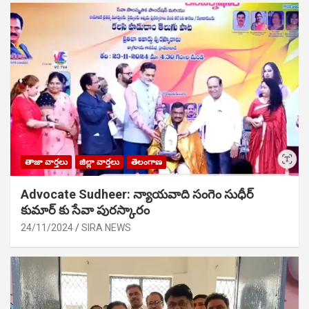
తాజా వార్తలు
జిల్లా వార్తలు
తెలంగాణ
Advocate Sudheer: న్యాయవాది సంగెం సుధీర్
కుమార్ కు సేవా పురస్కారం
24/11/2024
SIRA NEWS