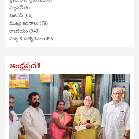
ప్రముఖ వార్తలు
(2,286)
ఫ్యాషన్
(6)
బిజినెస్
(65)
ముఖ్య కథనాలు
(78)
రాజకీయం
(943)
విద్య & ఉద్యోగము
(496)
ఆంధ్రప్రదేశ్