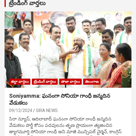
ట్రేండింగ్ వార్తలు
జిల్లా వార్తలు
ట్రేండింగ్ వార్తలు
తాజా వార్తలు
తెలంగాణ
Soniyamma: ఘ‌నంగా సోనియా గాంధీ జ‌న్మ‌దిన
వేడుక‌లు
09/12/2024
SIRA NEWS
సిరా న్యూస్, ఆదిలాబాద్ ఘ‌నంగా సోనియా గాంధీ జ‌న్మ‌దిన
వేడుక‌లు పార్టీ కోసం ప‌ద‌వుల‌ను తృణ ప్రాయంగా త్య‌జించిన
త్యాగమూర్తి సోనియా గాంధీ అని మాజీ మున్సిప‌ల్ చైర్మ‌న్, కాంగ్రెస్