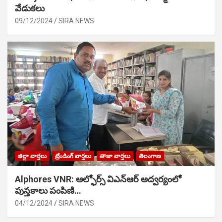
వేడుక‌లు
09/12/2024
SIRA NEWS
జిల్లా వార్తలు
ట్రేండింగ్ వార్తలు
తాజా వార్తలు
తెలంగాణ
Alphores VNR: ఆల్ఫోర్స్ విఎన్ఆర్ అద్వర్యంలో
పుస్తకాలు పంపిణి…
04/12/2024
SIRA NEWS