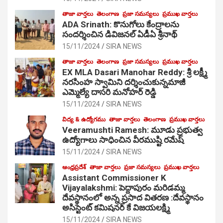
తాజా వార్తలు
తెలంగాణ
ప్రజా సమస్యలు
ప్రముఖ వార్తలు
ADA Srinath: కొనుగోలు కేంద్రాల‌ను
సంద‌ర్శించిన డివిజనల్ ఏడీఏ శ్రీనాథ్
15/11/2024
SIRA NEWS
తాజా వార్తలు
తెలంగాణ
ప్రజా సమస్యలు
ప్రముఖ వార్తలు
EX MLA Dasari Manohar Reddy: శ్రీ లక్ష్మీ
నరసింహ స్వామిని దర్శించుకున్నమాజీ
ఎమ్మెల్యే దాసరి మనోహర్ రెడ్డి
15/11/2024
SIRA NEWS
విద్య & ఉద్యోగము
తాజా వార్తలు
తెలంగాణ
ప్రముఖ వార్తలు
Veeramushti Ramesh: మూడు ప్రభుత్వ
ఉద్యోగాలు సాధించిన వీరముష్టి రమేష్
15/11/2024
SIRA NEWS
ఆంధ్రప్రదేశ్
తాజా వార్తలు
ప్రజా సమస్యలు
ప్రముఖ వార్తలు
Assistant Commissioner K
Vijayalakshmi: పెద్దాపురం మరిడమ్మ
దేవస్థానంలో అన్న ప్రసాద వితరణ :దేవస్థానం
అసిస్టెంట్ కమిషనర్ కే విజయలక్ష్మి
15/11/2024
SIRA NEWS