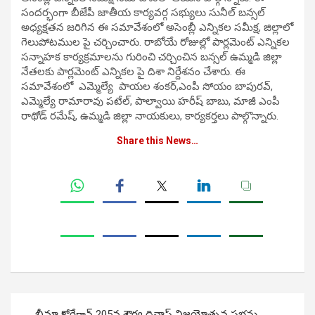
సందర్భంగా బీజేపీ జాతీయ కార్యవర్గ సభ్యులు సునీల్ బన్సల్
అధ్యక్షతన జరిగిన ఈ సమావేశంలో అసెంబ్లీ ఎన్నికల సమీక్ష, జిల్లాలో
గెలుపోటముల పై చర్చించారు. రాబోయే రోజుల్లో పార్లమెంట్ ఎన్నికల
సన్నాహక కార్యక్రమాలను గురించి చర్చించిన బన్సల్ ఉమ్మడి జిల్లా
నేతలకు పార్లమెంట్ ఎన్నికల పై దిశా నిర్దేశనం చేశారు. ఈ
సమావేశంలో ఎమ్మెల్యే పాయల శంకర్,ఎంపీ సోయం బాపురవ్,
ఎమ్మెల్యే రామారావు పటేల్, పాల్వాయి హరీష్ బాబు, మాజీ ఎంపీ
రాథోడ్ రమేష్, ఉమ్మడి జిల్లా నాయకులు, కార్యకర్తలు పాల్గొన్నారు.
Share this News…
Post
భీమా కోరేగావ్ 205వ శౌర్య దివాస్ విజయోత్సవ సభను