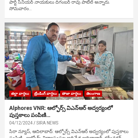
పార్టీ సీనియ‌ర్ నాయ‌కులు దిగంబ‌ర్ రావు పాటిల్ అన్నారు.
సోమవారం…
జిల్లా వార్తలు
ట్రేండింగ్ వార్తలు
తాజా వార్తలు
తెలంగాణ
Alphores VNR: ఆల్ఫోర్స్ విఎన్ఆర్ అద్వర్యంలో
పుస్తకాలు పంపిణి…
04/12/2024
SIRA NEWS
సిరా న్యూస్, ఆదిలాబాద్: ఆల్ఫోర్స్ విఎన్ఆర్ అద్వర్యంలో పుస్తకాలు
పంపిణి… ఆల్ఫోర్స్ విద్యాసంస్థల అధినేత ఆదిలాబాద్, కరీంనగర్,