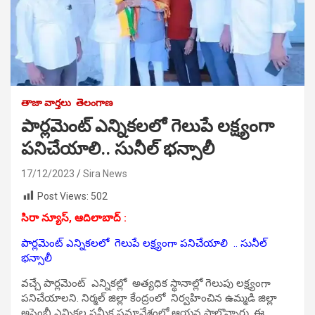
తాజా వార్తలు
తెలంగాణ
పార్లమెంట్ ఎన్నికలలో గెలుపే లక్ష్యంగా
పనిచేయాలి.. సునీల్ భన్సాలీ
17/12/2023
Sira News
Post Views:
502
సిరా న్యూస్, ఆదిలాబాద్ :
పార్లమెంట్ ఎన్నికలలో గెలుపే లక్ష్యంగా పనిచేయాలి .. సునీల్
భన్సాలీ
వచ్చే పార్లమెంట్ ఎన్నికల్లో అత్యధిక స్థానాల్లో గెలుపు లక్ష్యంగా
పనిచేయాలని. నిర్మల్ జిల్లా కేంద్రంలో నిర్వహించిన ఉమ్మడి జిల్లా
అసెంబ్లీ ఎన్నికల సమీక్ష సమావేశంలో ఆయన పాల్గొన్నారు. ఈ