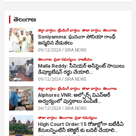
తెలంగాణ
జిల్లా వార్తలు
ట్రేండింగ్ వార్తలు
తాజా వార్తలు
తెలంగాణ
Soniyamma: ఘ‌నంగా సోనియా గాంధీ
జ‌న్మ‌దిన వేడుక‌లు
09/12/2024
SIRA NEWS
తెలంగాణ
ప్రజా సమస్యలు
రాజకీయం
Malla Reddy: సీనియర్ అసిస్టెంట్ సాయిలు
డిప్యూటేషన్ రద్దు చేయాలి…
09/12/2024
SIRA NEWS
జిల్లా వార్తలు
ట్రేండింగ్ వార్తలు
తాజా వార్తలు
తెలంగాణ
Alphores VNR: ఆల్ఫోర్స్ విఎన్ఆర్
అద్వర్యంలో పుస్తకాలు పంపిణి…
04/12/2024
SIRA NEWS
తాజా వార్తలు
తెలంగాణ
ప్రజా సమస్యలు
High Court Order:15 రోజుల్లోగా ఐటీడీఏ
కేసులన్నింటినీ కలెక్టర్ కు బదిలీ చేయాలి…