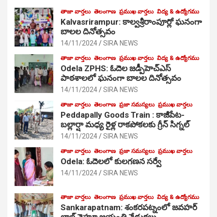
తాజా వార్తలు
తెలంగాణ
ప్రముఖ వార్తలు
విద్య & ఉద్యోగము
Kalvasrirampur: కాల్వశ్రీరాంపూర్లో ఘనంగా
బాలల దినోత్సవం
14/11/2024
SIRA NEWS
తాజా వార్తలు
తెలంగాణ
ప్రముఖ వార్తలు
విద్య & ఉద్యోగము
Odela ZPHS: ఓదెల జ‌డ్పీహెచ్ఎస్
పాఠ‌శాల‌లో ఘనంగా బాలల దినోత్సవం
14/11/2024
SIRA NEWS
తాజా వార్తలు
తెలంగాణ
ప్రజా సమస్యలు
ప్రముఖ వార్తలు
Peddapally Goods Train : కాజీపేట-
బల్లార్షా మధ్య రైళ్ల రాకపోకలకు గ్రీన్ సిగ్నల్
14/11/2024
SIRA NEWS
తాజా వార్తలు
తెలంగాణ
ప్రజా సమస్యలు
ప్రముఖ వార్తలు
Odela: ఓదెలలో కులగణన సర్వే
14/11/2024
SIRA NEWS
తాజా వార్తలు
తెలంగాణ
ప్రముఖ వార్తలు
విద్య & ఉద్యోగము
Sankarapatnam: శంకరపట్నంలో జవహర్
లాల్ నెహ్రూ జయంతి వేడుకలు