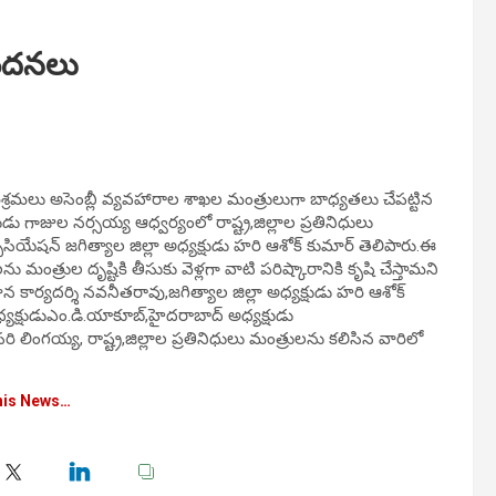
నందనలు
ి,పరిశ్రమలు అసెంబ్లీ వ్యవహారాల శాఖల మంత్రులుగా బాధ్యతలు చేపట్టిన
షుడు గాజుల నర్సయ్య ఆధ్వర్యంలో రాష్ట్ర,జిల్లాల ప్రతినిధులు
ోసియేషన్ జగిత్యాల జిల్లా అధ్యక్షుడు హరి ఆశోక్ కుమార్ తెలిపారు.ఈ
ు మంత్రుల దృష్టికి తీసుకు వెళ్లగా వాటి పరిష్కారానికి కృషి చేస్తామని
న కార్యదర్శి నవనీతరావు,జగిత్యాల జిల్లా అధ్యక్షుడు హరి ఆశోక్
ఉపాధ్యక్షుడుఎం.డి.యాకూబ్,హైదరాబాద్ అధ్యక్షుడు
ాసరి లింగయ్య, రాష్ట్ర,జిల్లాల ప్రతినిధులు మంత్రులను కలిసిన వారిలో
his News…