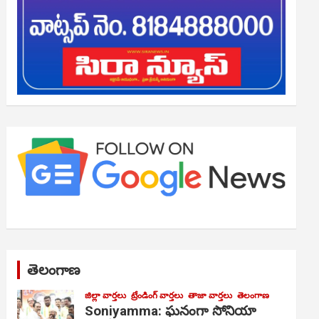
తెలంగాణ
జిల్లా వార్తలు
ట్రేండింగ్ వార్తలు
తాజా వార్తలు
తెలంగాణ
Soniyamma: ఘ‌నంగా సోనియా