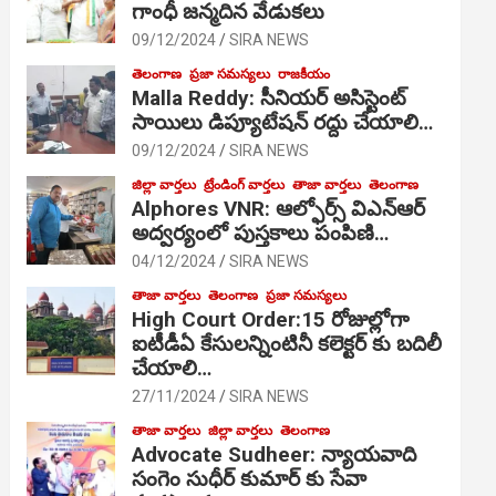
గాంధీ జ‌న్మ‌దిన వేడుక‌లు
09/12/2024
SIRA NEWS
తెలంగాణ
ప్రజా సమస్యలు
రాజకీయం
Malla Reddy: సీనియర్ అసిస్టెంట్
సాయిలు డిప్యూటేషన్ రద్దు చేయాలి…
09/12/2024
SIRA NEWS
జిల్లా వార్తలు
ట్రేండింగ్ వార్తలు
తాజా వార్తలు
తెలంగాణ
Alphores VNR: ఆల్ఫోర్స్ విఎన్ఆర్
అద్వర్యంలో పుస్తకాలు పంపిణి…
04/12/2024
SIRA NEWS
తాజా వార్తలు
తెలంగాణ
ప్రజా సమస్యలు
High Court Order:15 రోజుల్లోగా
ఐటీడీఏ కేసులన్నింటినీ కలెక్టర్ కు బదిలీ
చేయాలి…
27/11/2024
SIRA NEWS
తాజా వార్తలు
జిల్లా వార్తలు
తెలంగాణ
Advocate Sudheer: న్యాయవాది
సంగెం సుధీర్ కుమార్ కు సేవా