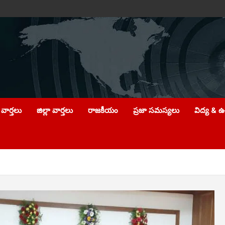
వార్తలు
జిల్లా వార్తలు
రాజకీయం
ప్రజా సమస్యలు
విద్య & 