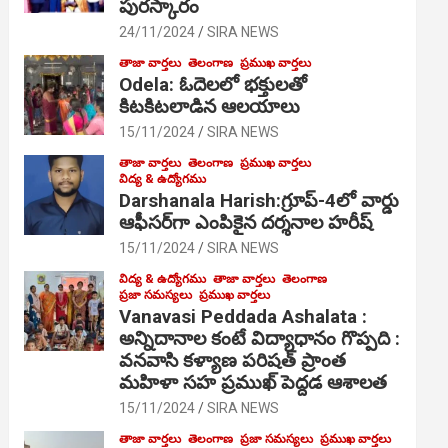
పురస్కారం
24/11/2024
SIRA NEWS
తాజా వార్తలు
తెలంగాణ
ప్రముఖ వార్తలు
Odela: ఓదెల‌లో భక్తులతో
కిటకిటలాడిన ఆల‌యాలు
15/11/2024
SIRA NEWS
తాజా వార్తలు
తెలంగాణ
ప్రముఖ వార్తలు
విద్య & ఉద్యోగము
Darshanala Harish:గ్రూప్-4లో వార్డు
ఆఫీసర్‌గా ఎంపికైన దర్శనాల హరీష్
15/11/2024
SIRA NEWS
విద్య & ఉద్యోగము
తాజా వార్తలు
తెలంగాణ
ప్రజా సమస్యలు
ప్రముఖ వార్తలు
Vanavasi Peddada Ashalata :
అన్నిదానాల కంటే విద్యాధానం గొప్పది :
వనవాసి కళ్యాణ పరిషత్ ప్రాంత
మహిళా సహ ప్రముఖ్ పెద్దడ ఆశాలత
15/11/2024
SIRA NEWS
తాజా వార్తలు
తెలంగాణ
ప్రజా సమస్యలు
ప్రముఖ వార్తలు