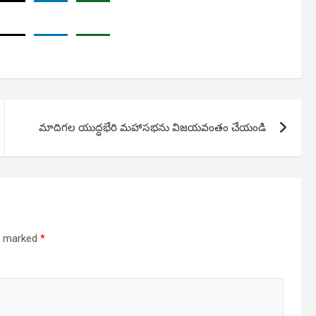
మాదిగల యుద్ధభేరి మహాసభను విజయవంతం చేయండి
re marked
*