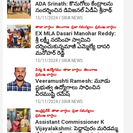
ADA Srinath: కొనుగోలు కేంద్రాల‌ను
సంద‌ర్శించిన డివిజనల్ ఏడీఏ శ్రీనాథ్
15/11/2024
SIRA NEWS
తాజా వార్తలు
తెలంగాణ
ప్రజా సమస్యలు
ప్రముఖ వార్తలు
EX MLA Dasari Manohar Reddy:
శ్రీ లక్ష్మీ నరసింహ స్వామిని
దర్శించుకున్నమాజీ ఎమ్మెల్యే దాసరి
మనోహర్ రెడ్డి
15/11/2024
SIRA NEWS
విద్య & ఉద్యోగము
తాజా వార్తలు
తెలంగాణ
ప్రముఖ వార్తలు
Veeramushti Ramesh: మూడు
ప్రభుత్వ ఉద్యోగాలు సాధించిన
వీరముష్టి రమేష్
15/11/2024
SIRA NEWS
ఆంధ్రప్రదేశ్
తాజా వార్తలు
ప్రజా సమస్యలు
ప్రముఖ వార్తలు
Assistant Commissioner K
Vijayalakshmi: పెద్దాపురం మరిడమ్మ