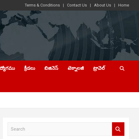
Terms & Conditions
Contact Us
About Us
Home
ఉద్యోగము
క్రీడలు
బిజినెస్
టెక్నాలజీ
ట్రావెల్
S
e
a