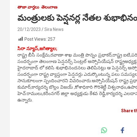
తాజా వార్తలు
తెలంగాణ
మంత్రులకు పెన్షనర్ల నేతల శుభాభి
20/12/2023
Sira News
Post Views:
257
సిరా న్యూస్,
జగిత్యాల;
రాష్ట్ర బీసీ సంక్షేమ,రవాణా శాఖ మంత్రి పొన్నం ప్రభాకర్,రాష్ట్ర ఐట
సందర్భంగా తెలంగాణ పెన్షనర్స్ సెంట్రల్ అస్సోసియేషన్ రాష్ట్రఅధ్యక్
హైదరాబాద్ లో కలిసి శుభాభినందనలు తెలిపినట్లు ఆ పెన్షనర్స్ అస్స
సందర్భంగా రాష్ట్ర వ్యాప్తంగా పెన్షనర్లు ఎదుర్కొంటున్న పలు సమస్యలన
సానుకూలంగా స్పందించారని వివరించారు.అస్సోసియేషన్ రాష్ట్ర ప్రధా
కుమార్,కార్యదర్శి బొల్లం విజయ్ ,కోశాధికారి గౌరిశెట్టీ విశ్వనాథం,
హెచ్.రాములు,కరీంనగర్ జిల్లా అధ్యక్షుడు కేశవ రెడ్డి,కార్యదర్శి ఎలద
ఉన్నారు.
Share t