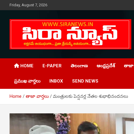
Skip
Friday, August 7, 2026
to
content
Telugu Online News Daily
SIRA NEWS
HOME
E-PAPER
తెలంగాణ
ఆంధ్రప్రదేశ్
తాజా 
ప్రముఖ వార్తలు
INBOX
SEND NEWS
Home
తాజా వార్తలు
మంత్రులకు పెన్షనర్ల నేతల శుభాభినందనలు