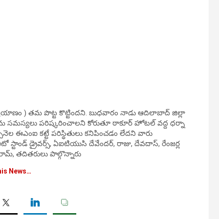
త ప్రయాణం ) తమ పొట్ట కొట్టిందని. బుధవారం నాడు ఆదిలాబాద్ జిల్లా
 తమ సమస్యలు పరిష్కరించాలని కోరుతూ ఠాకూర్ హోటల్ వద్ద ధర్నా
చ్చేనెల ఈఎంఐ కట్టే పరిస్థితులు కనిపించడం లేదని వారు
టాండ్ డ్రైవర్స్, ఏఐటియుసి దేవేందర్, రాజు, దేవదాస్, రేంజర్ల
ీరామ్, తదితరులు పాల్గొన్నారు
his News…