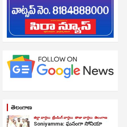
తెలంగాణ
జిల్లా వార్తలు
ట్రేండింగ్ వార్తలు
తాజా వార్తలు
తెలంగాణ
Soniyamma: ఘ‌నంగా సోనియా