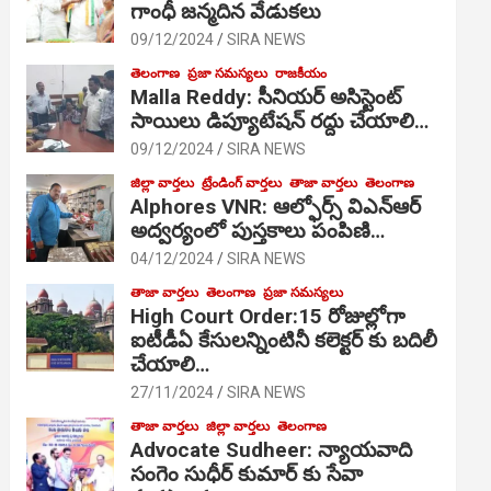
గాంధీ జ‌న్మ‌దిన వేడుక‌లు
09/12/2024
SIRA NEWS
తెలంగాణ
ప్రజా సమస్యలు
రాజకీయం
Malla Reddy: సీనియర్ అసిస్టెంట్
సాయిలు డిప్యూటేషన్ రద్దు చేయాలి…
09/12/2024
SIRA NEWS
జిల్లా వార్తలు
ట్రేండింగ్ వార్తలు
తాజా వార్తలు
తెలంగాణ
Alphores VNR: ఆల్ఫోర్స్ విఎన్ఆర్
అద్వర్యంలో పుస్తకాలు పంపిణి…
04/12/2024
SIRA NEWS
తాజా వార్తలు
తెలంగాణ
ప్రజా సమస్యలు
High Court Order:15 రోజుల్లోగా
ఐటీడీఏ కేసులన్నింటినీ కలెక్టర్ కు బదిలీ
చేయాలి…
27/11/2024
SIRA NEWS
తాజా వార్తలు
జిల్లా వార్తలు
తెలంగాణ
Advocate Sudheer: న్యాయవాది
సంగెం సుధీర్ కుమార్ కు సేవా