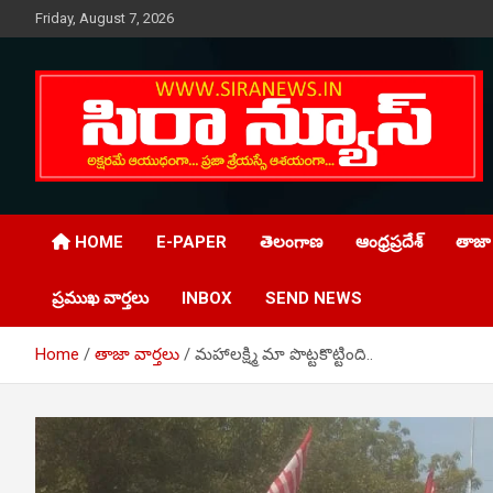
Skip
Friday, August 7, 2026
to
content
Telugu Online News Daily
SIRA NEWS
HOME
E-PAPER
తెలంగాణ
ఆంధ్రప్రదేశ్
తాజా 
ప్రముఖ వార్తలు
INBOX
SEND NEWS
Home
తాజా వార్తలు
మహాలక్ష్మి మా పొట్టకొట్టింది..