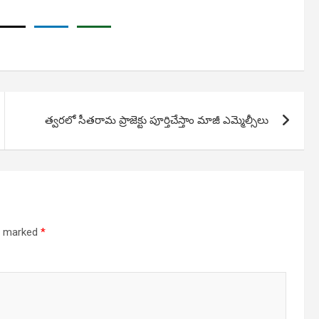
త్వరలో సీతరామ ప్రాజెక్టు పూర్తిచేస్తాం మాజీ ఎమ్మెల్సీలు
re marked
*