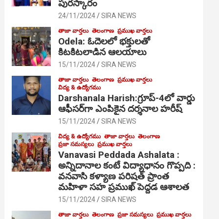
పురస్కారం
24/11/2024
SIRA NEWS
తాజా వార్తలు
తెలంగాణ
ప్రముఖ వార్తలు
Odela: ఓదెల‌లో భక్తులతో
కిటకిటలాడిన ఆల‌యాలు
15/11/2024
SIRA NEWS
తాజా వార్తలు
తెలంగాణ
ప్రముఖ వార్తలు
విద్య & ఉద్యోగము
Darshanala Harish:గ్రూప్-4లో వార్డు
ఆఫీసర్‌గా ఎంపికైన దర్శనాల హరీష్
15/11/2024
SIRA NEWS
విద్య & ఉద్యోగము
తాజా వార్తలు
తెలంగాణ
ప్రజా సమస్యలు
ప్రముఖ వార్తలు
Vanavasi Peddada Ashalata :
అన్నిదానాల కంటే విద్యాధానం గొప్పది :
వనవాసి కళ్యాణ పరిషత్ ప్రాంత
మహిళా సహ ప్రముఖ్ పెద్దడ ఆశాలత
15/11/2024
SIRA NEWS
తాజా వార్తలు
తెలంగాణ
ప్రజా సమస్యలు
ప్రముఖ వార్తలు