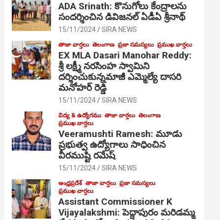
ADA Srinath: కొనుగోలు కేంద్రాల‌ను
సంద‌ర్శించిన డివిజనల్ ఏడీఏ శ్రీనాథ్
15/11/2024
SIRA NEWS
తాజా వార్తలు
తెలంగాణ
ప్రజా సమస్యలు
ప్రముఖ వార్తలు
EX MLA Dasari Manohar Reddy:
శ్రీ లక్ష్మీ నరసింహ స్వామిని
దర్శించుకున్నమాజీ ఎమ్మెల్యే దాసరి
మనోహర్ రెడ్డి
15/11/2024
SIRA NEWS
విద్య & ఉద్యోగము
తాజా వార్తలు
తెలంగాణ
ప్రముఖ వార్తలు
Veeramushti Ramesh: మూడు
ప్రభుత్వ ఉద్యోగాలు సాధించిన
వీరముష్టి రమేష్
15/11/2024
SIRA NEWS
ఆంధ్రప్రదేశ్
తాజా వార్తలు
ప్రజా సమస్యలు
ప్రముఖ వార్తలు
Assistant Commissioner K
Vijayalakshmi: పెద్దాపురం మరిడమ్మ