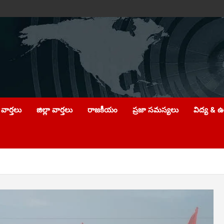
వార్తలు
జిల్లా వార్తలు
రాజకీయం
ప్రజా సమస్యలు
విద్య & 