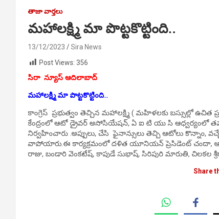
తాజా వార్తలు
మహాలక్ష్మి మా పొట్టకొట్టింది..
13/12/2023
Sira News
Post Views:
356
సిరా న్యూస్ ఆదిలాబాద్
మహాలక్ష్మి మా పొట్టకొట్టింది..
కాంగ్రెస్ ప్రభుత్వం తెచ్చిన మహాలక్ష్మి ( మహిళలకు బస్సుల్లో ఉచి
కేంద్రంలో ఆటో డ్రైవర్ అసోసియేషన్, ఏ ఐ టి యు సి ఆధ్వర్యంలో
నిర్వహించారు .అప్పులు, చేసి ఫైనాన్సులు తెచ్చి ఆటోలు కొన్నాం, వ
వాపోయారు.ఈ కార్యక్రమంలో దళిత యూనియన్ ప్రెసిడెంట్ చందా, ఆటో స్
రాజు, బండారి వెంకటేష్, కాపుడే సుభాష్, సిరిపురి మారుతి, చిలకల శ్ర
Share t