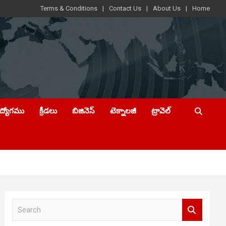
Terms & Conditions
Contact Us
About Us
Home
ఉద్యోగము
క్రీడలు
బిజినెస్
టెక్నాలజీ
ట్రావెల్
S
e
a