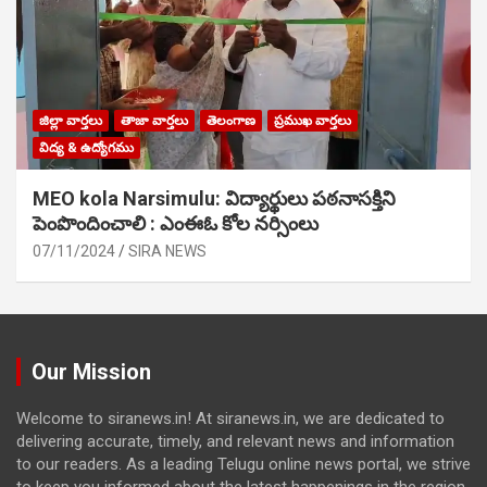
జిల్లా వార్తలు
తాజా వార్తలు
తెలంగాణ
ప్రముఖ వార్తలు
విద్య & ఉద్యోగము
MEO kola Narsimulu: విద్యార్థులు పఠ‌నాసక్తిని
పెంపొందించాలి : ఎంఈఓ కోల నర్సింలు
07/11/2024
SIRA NEWS
Our Mission
Welcome to siranews.in! At siranews.in, we are dedicated to
delivering accurate, timely, and relevant news and information
to our readers. As a leading Telugu online news portal, we strive
to keep you informed about the latest happenings in the region