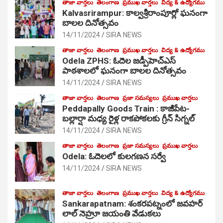
తాజా వార్తలు
తెలంగాణ
ప్రముఖ వార్తలు
విద్య & ఉద్యోగము
Kalvasrirampur: కాల్వశ్రీరాంపూర్లో ఘనంగా
బాలల దినోత్సవం
14/11/2024
SIRA NEWS
తాజా వార్తలు
తెలంగాణ
ప్రముఖ వార్తలు
విద్య & ఉద్యోగము
Odela ZPHS: ఓదెల జ‌డ్పీహెచ్ఎస్
పాఠ‌శాల‌లో ఘనంగా బాలల దినోత్సవం
14/11/2024
SIRA NEWS
తాజా వార్తలు
తెలంగాణ
ప్రజా సమస్యలు
ప్రముఖ వార్తలు
Peddapally Goods Train : కాజీపేట-
బల్లార్షా మధ్య రైళ్ల రాకపోకలకు గ్రీన్ సిగ్నల్
14/11/2024
SIRA NEWS
తాజా వార్తలు
తెలంగాణ
ప్రజా సమస్యలు
ప్రముఖ వార్తలు
Odela: ఓదెలలో కులగణన సర్వే
14/11/2024
SIRA NEWS
తాజా వార్తలు
తెలంగాణ
ప్రముఖ వార్తలు
విద్య & ఉద్యోగము
Sankarapatnam: శంకరపట్నంలో జవహర్
లాల్ నెహ్రూ జయంతి వేడుకలు