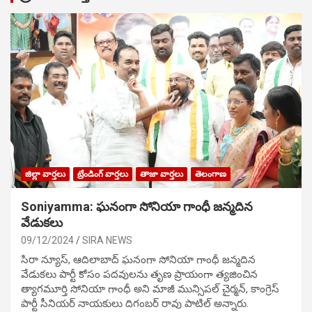
జిల్లా వార్తలు
ట్రేండింగ్ వార్తలు
తాజా వార్తలు
తెలంగాణ
Soniyamma: ఘ‌నంగా సోనియా గాంధీ జ‌న్మ‌దిన
వేడుక‌లు
09/12/2024
SIRA NEWS
సిరా న్యూస్, ఆదిలాబాద్ ఘ‌నంగా సోనియా గాంధీ జ‌న్మ‌దిన
వేడుక‌లు పార్టీ కోసం ప‌ద‌వుల‌ను తృణ ప్రాయంగా త్య‌జించిన
త్యాగమూర్తి సోనియా గాంధీ అని మాజీ మున్సిప‌ల్ చైర్మ‌న్, కాంగ్రెస్
పార్టీ సీనియ‌ర్ నాయ‌కులు దిగంబ‌ర్ రావు పాటిల్ అన్నారు.