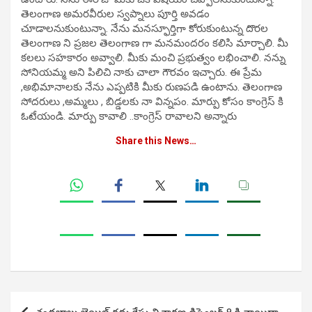
తెలంగాణ అమరవీరుల స్వప్నాలు పూర్తి అవడం
చూడాలనుకుంటున్నా. నేను మనస్ఫూర్తిగా కోరుకుంటున్న దొరల
తెలంగాణ ని ప్రజల తెలంగాణ గా మనమందరం కలిసి మార్చాలి. మీ
కలలు సహకారం అవ్వాలి. మీకు మంచి ప్రభుత్వం లభించాలి. నన్ను
సోనియమ్మ అని పిలిచి నాకు చాలా గౌరవం ఇచ్చారు. ఈ ప్రేమ
,అభిమానాలకు నేను ఎప్పటికి మీకు రుణపడి ఉంటాను. తెలంగాణ
సోదరులు ,అమ్మలు , బిడ్డలకు నా విన్నపం. మార్పు కోసం కాంగ్రెస్ కి
ఓటేయండి. మార్పు కావాలి ..కాంగ్రెస్ రావాలని అన్నారు
Share this News…
Post