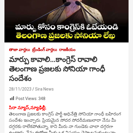
తాజా వార్తలు
ట్రేండింగ్ వార్తలు
రాజకీయం
మార్పు కావాలి…కాంగ్రెస్ రావాలి
తెలంగాణ ప్రజలకు సోనియా గాంధీ
సందేశం
28/11/2023
Sira News
Post Views:
348
సిరా న్యూస్,న్యూఢిల్లీ;
తెలంగాణ ప్రజలకు కాంగ్రెస్ పార్టీ అధినేత్రి సోనియా గాంధీ బహిరంగ
సందేశం ఇంచ్చారు. ప్రియమైన సోదర సోదరీమణులారా నేను మీ
దగ్గరకు రాలేకపోతున్నా. కాని మీరు నా గుండెకు చాలా దగ్గరగా
ఉంటారు. నేను ఈరోజు మీకు ఒక విషయం చెప్పాలనుకుంటున్నా.