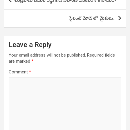
చంద్రబాబు బెయిల్ రద్దు కేసు విచారణ డిసెంబర్ 8 కి వాయిదా
navigation
సైలంట్ మోడ్ లో మైకులు…
Leave a Reply
Your email address will not be published.
Required fields
are marked
*
Comment
*