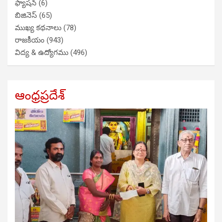
ఫ్యాషన్
(6)
బిజినెస్
(65)
ముఖ్య కథనాలు
(78)
రాజకీయం
(943)
విద్య & ఉద్యోగము
(496)
ఆంధ్రప్రదేశ్