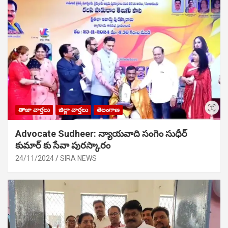
తాజా వార్తలు
జిల్లా వార్తలు
తెలంగాణ
Advocate Sudheer: న్యాయవాది సంగెం సుధీర్
కుమార్ కు సేవా పురస్కారం
24/11/2024
SIRA NEWS