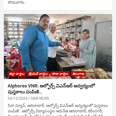
సోమవారం…
జిల్లా వార్తలు
ట్రేండింగ్ వార్తలు
తాజా వార్తలు
తెలంగాణ
Alphores VNR: ఆల్ఫోర్స్ విఎన్ఆర్ అద్వర్యంలో
పుస్తకాలు పంపిణి…
04/12/2024
SIRA NEWS
సిరా న్యూస్, ఆదిలాబాద్: ఆల్ఫోర్స్ విఎన్ఆర్ అద్వర్యంలో పుస్తకాలు
పంపిణి… ఆల్ఫోర్స్ విద్యాసంస్థల అధినేత ఆదిలాబాద్, కరీంనగర్,