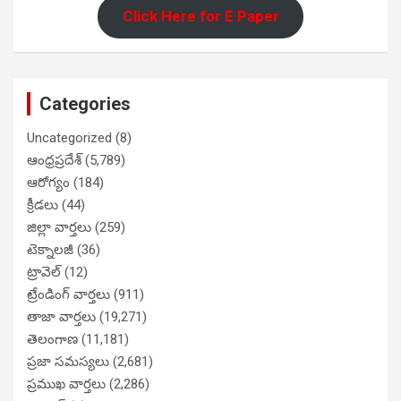
Click Here for E Paper
Categories
Uncategorized
(8)
ఆంధ్రప్రదేశ్
(5,789)
ఆరోగ్యం
(184)
క్రీడలు
(44)
జిల్లా వార్తలు
(259)
టెక్నాలజీ
(36)
ట్రావెల్
(12)
ట్రేండింగ్ వార్తలు
(911)
తాజా వార్తలు
(19,271)
తెలంగాణ
(11,181)
ప్రజా సమస్యలు
(2,681)
ప్రముఖ వార్తలు
(2,286)