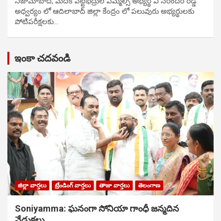
నిజామాబాద్, మెదక్ పట్టభద్రుల ఎమ్మెల్సీ అభ్యర్థి వి నరేందర్ రెడ్డి
అధ్వర్యం లో ఆదిలాబాద్ జిల్లా కేంద్రం లో పలువురు అభ్యర్థులకు
పోటిప‌రీక్ష‌ల‌కు…
ఇంకా చదవండి
జిల్లా వార్తలు
ట్రేండింగ్ వార్తలు
తాజా వార్తలు
తెలంగాణ
Soniyamma: ఘ‌నంగా సోనియా గాంధీ జ‌న్మ‌దిన
వేడుక‌లు