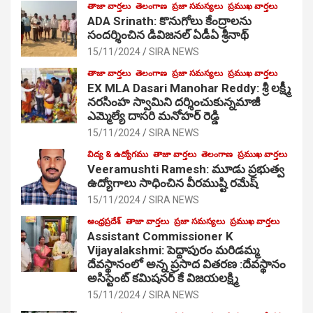
తాజా వార్తలు
తెలంగాణ
ప్రజా సమస్యలు
ప్రముఖ వార్తలు
ADA Srinath: కొనుగోలు కేంద్రాల‌ను
సంద‌ర్శించిన డివిజనల్ ఏడీఏ శ్రీనాథ్
15/11/2024
SIRA NEWS
తాజా వార్తలు
తెలంగాణ
ప్రజా సమస్యలు
ప్రముఖ వార్తలు
EX MLA Dasari Manohar Reddy: శ్రీ లక్ష్మీ
నరసింహ స్వామిని దర్శించుకున్నమాజీ
ఎమ్మెల్యే దాసరి మనోహర్ రెడ్డి
15/11/2024
SIRA NEWS
విద్య & ఉద్యోగము
తాజా వార్తలు
తెలంగాణ
ప్రముఖ వార్తలు
Veeramushti Ramesh: మూడు ప్రభుత్వ
ఉద్యోగాలు సాధించిన వీరముష్టి రమేష్
15/11/2024
SIRA NEWS
ఆంధ్రప్రదేశ్
తాజా వార్తలు
ప్రజా సమస్యలు
ప్రముఖ వార్తలు
Assistant Commissioner K
Vijayalakshmi: పెద్దాపురం మరిడమ్మ
దేవస్థానంలో అన్న ప్రసాద వితరణ :దేవస్థానం
అసిస్టెంట్ కమిషనర్ కే విజయలక్ష్మి
15/11/2024
SIRA NEWS