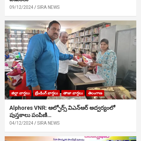
09/12/2024
SIRA NEWS
జిల్లా వార్తలు
ట్రేండింగ్ వార్తలు
తాజా వార్తలు
తెలంగాణ
Alphores VNR: ఆల్ఫోర్స్ విఎన్ఆర్ అద్వర్యంలో
పుస్తకాలు పంపిణి…
04/12/2024
SIRA NEWS