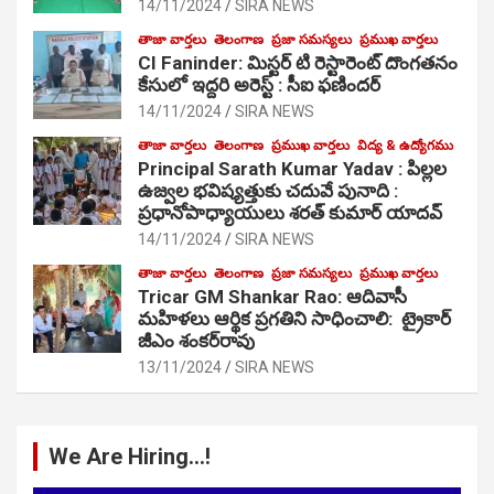
14/11/2024
SIRA NEWS
తాజా వార్తలు
తెలంగాణ
ప్రజా సమస్యలు
ప్రముఖ వార్తలు
CI Faninder: మిస్టర్ టి రెస్టారెంట్ దొంగతనం
కేసులో ఇద్దరి అరెస్ట్ : సీఐ ఫణిందర్
14/11/2024
SIRA NEWS
తాజా వార్తలు
తెలంగాణ
ప్రముఖ వార్తలు
విద్య & ఉద్యోగము
Principal Sarath Kumar Yadav : పిల్లల
ఉజ్వల భవిష్యత్తుకు చదువే పునాది :
ప్రధానోపాధ్యాయులు శరత్ కుమార్ యాదవ్
14/11/2024
SIRA NEWS
తాజా వార్తలు
తెలంగాణ
ప్రజా సమస్యలు
ప్రముఖ వార్తలు
Tricar GM Shankar Rao: ఆదివాసీ
మహిళలు ఆర్థిక ప్రగతిని సాధించాలి: ట్రైకార్
జీఎం శంకర్‌రావు
13/11/2024
SIRA NEWS
We Are Hiring…!