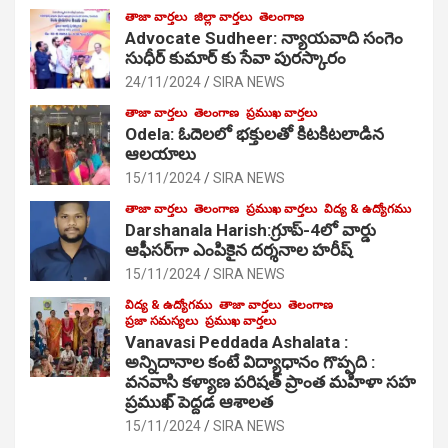
తాజా వార్తలు
జిల్లా వార్తలు
తెలంగాణ
Advocate Sudheer: న్యాయవాది సంగెం
సుధీర్ కుమార్ కు సేవా పురస్కారం
24/11/2024
SIRA NEWS
తాజా వార్తలు
తెలంగాణ
ప్రముఖ వార్తలు
Odela: ఓదెల‌లో భక్తులతో కిటకిటలాడిన
ఆల‌యాలు
15/11/2024
SIRA NEWS
తాజా వార్తలు
తెలంగాణ
ప్రముఖ వార్తలు
విద్య & ఉద్యోగము
Darshanala Harish:గ్రూప్-4లో వార్డు
ఆఫీసర్‌గా ఎంపికైన దర్శనాల హరీష్
15/11/2024
SIRA NEWS
విద్య & ఉద్యోగము
తాజా వార్తలు
తెలంగాణ
ప్రజా సమస్యలు
ప్రముఖ వార్తలు
Vanavasi Peddada Ashalata :
అన్నిదానాల కంటే విద్యాధానం గొప్పది :
వనవాసి కళ్యాణ పరిషత్ ప్రాంత మహిళా సహ
ప్రముఖ్ పెద్దడ ఆశాలత
15/11/2024
SIRA NEWS