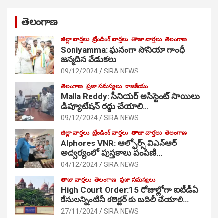
తెలంగాణ
జిల్లా వార్తలు
ట్రేండింగ్ వార్తలు
తాజా వార్తలు
తెలంగాణ
Soniyamma: ఘ‌నంగా సోనియా గాంధీ
జ‌న్మ‌దిన వేడుక‌లు
09/12/2024
SIRA NEWS
తెలంగాణ
ప్రజా సమస్యలు
రాజకీయం
Malla Reddy: సీనియర్ అసిస్టెంట్ సాయిలు
డిప్యూటేషన్ రద్దు చేయాలి…
09/12/2024
SIRA NEWS
జిల్లా వార్తలు
ట్రేండింగ్ వార్తలు
తాజా వార్తలు
తెలంగాణ
Alphores VNR: ఆల్ఫోర్స్ విఎన్ఆర్
అద్వర్యంలో పుస్తకాలు పంపిణి…
04/12/2024
SIRA NEWS
తాజా వార్తలు
తెలంగాణ
ప్రజా సమస్యలు
High Court Order:15 రోజుల్లోగా ఐటీడీఏ
కేసులన్నింటినీ కలెక్టర్ కు బదిలీ చేయాలి…
27/11/2024
SIRA NEWS