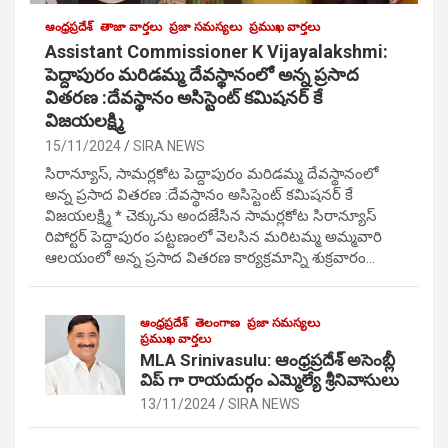
ఆంధ్రప్రదేశ్
తాజా వార్తలు
ప్రజా సమస్యలు
ప్రముఖ వార్తలు
Assistant Commissioner K Vijayalakshmi:
పెద్దాపురం మరిడమ్మ దేవస్థానంలో అన్న ప్రసాద
వితరణ :దేవస్థానం అసిస్టెంట్ కమిషనర్ కే
విజయలక్ష్మి
15/11/2024
SIRA NEWS
సిరాన్యూస్, సామర్లకోట పెద్దాపురం మరిడమ్మ దేవస్థానంలో
అన్న ప్రసాద వితరణ :దేవస్థానం అసిస్టెంట్ కమిషనర్ కే
విజయలక్ష్మి * చెక్కును అందజేసిన సామర్లకోట సిరాన్యూస్
రిపోర్టర్ పెద్దాపురం పట్టణంలో వెలసిన మరిటమ్మ అమ్మవారి
ఆలయంలో అన్న ప్రసాద వితరణ కార్యక్రమాన్ని శుక్రవారం…
ఆంధ్రప్రదేశ్
తెలంగాణ
ప్రజా సమస్యలు
ప్రముఖ వార్తలు
MLA Srinivasulu: ఆంధ్రప్రదేశ్ అసెంబ్లీ
విప్ గా రాయదుర్గం ఎమ్మెల్యే శ్రీనివాసులు
13/11/2024
SIRA NEWS