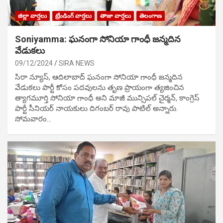
జిల్లా వార్తలు
ట్రేండింగ్ వార్తలు
తాజా వార్తలు
తెలంగాణ
Soniyamma: ఘ‌నంగా సోనియా గాంధీ జ‌న్మ‌దిన
వేడుక‌లు
09/12/2024
SIRA NEWS
సిరా న్యూస్, ఆదిలాబాద్ ఘ‌నంగా సోనియా గాంధీ జ‌న్మ‌దిన
వేడుక‌లు పార్టీ కోసం ప‌ద‌వుల‌ను తృణ ప్రాయంగా త్య‌జించిన
త్యాగమూర్తి సోనియా గాంధీ అని మాజీ మున్సిప‌ల్ చైర్మ‌న్, కాంగ్రెస్
పార్టీ సీనియ‌ర్ నాయ‌కులు దిగంబ‌ర్ రావు పాటిల్ అన్నారు.
సోమవారం…