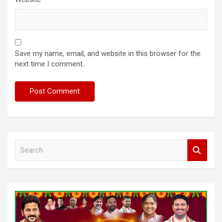
Save my name, email, and website in this browser for the
next time I comment.
S
e
a
r
c
h