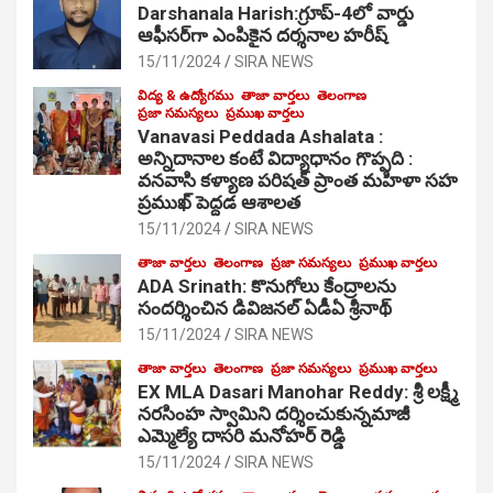
Darshanala Harish:గ్రూప్-4లో వార్డు
ఆఫీసర్‌గా ఎంపికైన దర్శనాల హరీష్
15/11/2024
SIRA NEWS
విద్య & ఉద్యోగము
తాజా వార్తలు
తెలంగాణ
ప్రజా సమస్యలు
ప్రముఖ వార్తలు
Vanavasi Peddada Ashalata :
అన్నిదానాల కంటే విద్యాధానం గొప్పది :
వనవాసి కళ్యాణ పరిషత్ ప్రాంత మహిళా సహ
ప్రముఖ్ పెద్దడ ఆశాలత
15/11/2024
SIRA NEWS
తాజా వార్తలు
తెలంగాణ
ప్రజా సమస్యలు
ప్రముఖ వార్తలు
ADA Srinath: కొనుగోలు కేంద్రాల‌ను
సంద‌ర్శించిన డివిజనల్ ఏడీఏ శ్రీనాథ్
15/11/2024
SIRA NEWS
తాజా వార్తలు
తెలంగాణ
ప్రజా సమస్యలు
ప్రముఖ వార్తలు
EX MLA Dasari Manohar Reddy: శ్రీ లక్ష్మీ
నరసింహ స్వామిని దర్శించుకున్నమాజీ
ఎమ్మెల్యే దాసరి మనోహర్ రెడ్డి
15/11/2024
SIRA NEWS