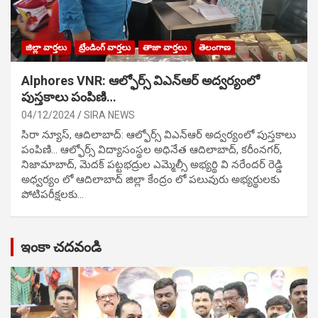
జిల్లా వార్తలు
ట్రేండింగ్ వార్తలు
తాజా వార్తలు
తెలంగాణ
Alphores VNR: ఆల్ఫోర్స్ విఎన్ఆర్ అద్వర్యంలో
పుస్తకాలు పంపిణి…
04/12/2024
SIRA NEWS
సిరా న్యూస్, ఆదిలాబాద్: ఆల్ఫోర్స్ విఎన్ఆర్ అద్వర్యంలో పుస్తకాలు
పంపిణి… ఆల్ఫోర్స్ విద్యాసంస్థల అధినేత ఆదిలాబాద్, కరీంనగర్,
నిజామాబాద్, మెదక్ పట్టభద్రుల ఎమ్మెల్సీ అభ్యర్థి వి నరేందర్ రెడ్డి
అధ్వర్యం లో ఆదిలాబాద్ జిల్లా కేంద్రం లో పలువురు అభ్యర్థులకు
పోటిప‌రీక్ష‌ల‌కు…
ఇంకా చదవండి