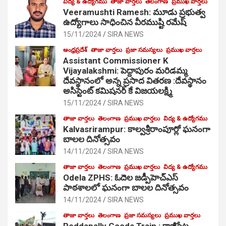
విద్య & ఉద్యోగము
తాజా వార్తలు
తెలంగాణ
ప్రముఖ వార్తలు
Veeramushti Ramesh: మూడు ప్రభుత్వ
ఉద్యోగాలు సాధించిన వీరముష్టి రమేష్
15/11/2024
SIRA NEWS
ఆంధ్రప్రదేశ్
తాజా వార్తలు
ప్రజా సమస్యలు
ప్రముఖ వార్తలు
Assistant Commissioner K
Vijayalakshmi: పెద్దాపురం మరిడమ్మ
దేవస్థానంలో అన్న ప్రసాద వితరణ :దేవస్థానం
అసిస్టెంట్ కమిషనర్ కే విజయలక్ష్మి
15/11/2024
SIRA NEWS
తాజా వార్తలు
తెలంగాణ
ప్రముఖ వార్తలు
విద్య & ఉద్యోగము
Kalvasrirampur: కాల్వశ్రీరాంపూర్లో ఘనంగా
బాలల దినోత్సవం
14/11/2024
SIRA NEWS
తాజా వార్తలు
తెలంగాణ
ప్రముఖ వార్తలు
విద్య & ఉద్యోగము
Odela ZPHS: ఓదెల జ‌డ్పీహెచ్ఎస్
పాఠ‌శాల‌లో ఘనంగా బాలల దినోత్సవం
14/11/2024
SIRA NEWS
తాజా వార్తలు
తెలంగాణ
ప్రజా సమస్యలు
ప్రముఖ వార్తలు
Peddapally Goods Train : కాజీపేట-