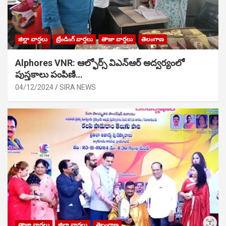
జిల్లా వార్తలు
ట్రేండింగ్ వార్తలు
తాజా వార్తలు
తెలంగాణ
Alphores VNR: ఆల్ఫోర్స్ విఎన్ఆర్ అద్వర్యంలో
పుస్తకాలు పంపిణి…
04/12/2024
SIRA NEWS
తాజా వార్తలు
జిల్లా వార్తలు
తెలంగాణ