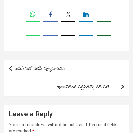
Post
జనసేనతో కలిసి వ్యూహరచన……….
navigation
ఇంజనీరింగ్ సర్టిఫికెట్స్ ఫర్ సేల్……….
Leave a Reply
Your email address will not be published.
Required fields
are marked
*