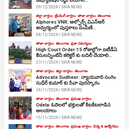
09/12/2024
SIRA NEWS
జిల్లా వార్తలు
ట్రేండింగ్ వార్తలు
తాజా వార్తలు
తెలంగాణ
Alphores VNR: ఆల్ఫోర్స్ విఎన్ఆర్
అద్వర్యంలో పుస్తకాలు పంపిణి…
04/12/2024
SIRA NEWS
తాజా వార్తలు
తెలంగాణ
ప్రజా సమస్యలు
High Court Order:15 రోజుల్లోగా ఐటీడీఏ
కేసులన్నింటినీ కలెక్టర్ కు బదిలీ చేయాలి…
27/11/2024
SIRA NEWS
తాజా వార్తలు
జిల్లా వార్తలు
తెలంగాణ
Advocate Sudheer: న్యాయవాది సంగెం
సుధీర్ కుమార్ కు సేవా పురస్కారం
24/11/2024
SIRA NEWS
తాజా వార్తలు
తెలంగాణ
ప్రముఖ వార్తలు
Odela: ఓదెల‌లో భక్తులతో కిటకిటలాడిన
ఆల‌యాలు
15/11/2024
SIRA NEWS
తాజా వార్తలు
తెలంగాణ
ప్రముఖ వార్తలు
విద్య & ఉద్యోగము