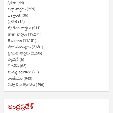
క్రీడలు
(44)
జిల్లా వార్తలు
(259)
టెక్నాలజీ
(36)
ట్రావెల్
(12)
ట్రేండింగ్ వార్తలు
(911)
తాజా వార్తలు
(19,271)
తెలంగాణ
(11,181)
ప్రజా సమస్యలు
(2,681)
ప్రముఖ వార్తలు
(2,286)
ఫ్యాషన్
(6)
బిజినెస్
(65)
ముఖ్య కథనాలు
(78)
రాజకీయం
(943)
విద్య & ఉద్యోగము
(496)
ఆంధ్రప్రదేశ్