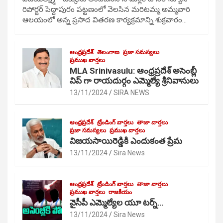
రిపోర్టర్ పెద్దాపురం పట్టణంలో వెలసిన మరిటమ్మ అమ్మవారి
ఆలయంలో అన్న ప్రసాద వితరణ కార్యక్రమాన్ని శుక్రవారం…
ఆంధ్రప్రదేశ్
తెలంగాణ
ప్రజా సమస్యలు
ప్రముఖ వార్తలు
MLA Srinivasulu: ఆంధ్రప్రదేశ్ అసెంబ్లీ
విప్ గా రాయదుర్గం ఎమ్మెల్యే శ్రీనివాసులు
13/11/2024
SIRA NEWS
ఆంధ్రప్రదేశ్
ట్రేండింగ్ వార్తలు
తాజా వార్తలు
ప్రజా సమస్యలు
ప్రముఖ వార్తలు
విజయసాయిరెడ్డికి ఎందుకంత ప్రేమ
13/11/2024
Sira News
ఆంధ్రప్రదేశ్
ట్రేండింగ్ వార్తలు
తాజా వార్తలు
ప్రముఖ వార్తలు
రాజకీయం
వైసీపీ ఎమ్మెల్యేల యూ టర్న్…
13/11/2024
Sira News