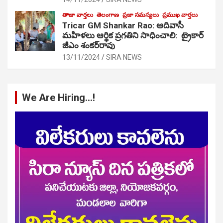
తాజా వార్తలు
తెలంగాణ
ప్రజా సమస్యలు
ప్రముఖ వార్తలు
Tricar GM Shankar Rao: ఆదివాసీ
మహిళలు ఆర్థిక ప్రగతిని సాధించాలి: ట్రైకార్
జీఎం శంకర్‌రావు
13/11/2024
SIRA NEWS
We Are Hiring…!