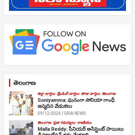
తెలంగాణ
జిల్లా వార్తలు
ట్రేండింగ్ వార్తలు
తాజా వార్తలు
తెలంగాణ
Soniyamma: ఘ‌నంగా సోనియా గాంధీ
జ‌న్మ‌దిన వేడుక‌లు
09/12/2024
SIRA NEWS
తెలంగాణ
ప్రజా సమస్యలు
రాజకీయం
Malla Reddy: సీనియర్ అసిస్టెంట్ సాయిలు
డిప్యూటేషన్ రద్దు చేయాలి…