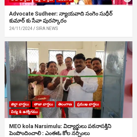
Advocate Sudheer: న్యాయవాది సంగెం సుధీర్
కుమార్ కు సేవా పురస్కారం
24/11/2024
SIRA NEWS
జిల్లా వార్తలు
తాజా వార్తలు
తెలంగాణ
ప్రముఖ వార్తలు
విద్య & ఉద్యోగము
MEO kola Narsimulu: విద్యార్థులు పఠ‌నాసక్తిని
పెంపొందించాలి : ఎంఈఓ కోల నర్సింలు