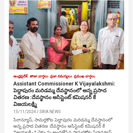
ఆంధ్రప్రదేశ్
తాజా వార్తలు
ప్రజా సమస్యలు
ప్రముఖ వార్తలు
Assistant Commissioner K Vijayalakshmi:
పెద్దాపురం మరిడమ్మ దేవస్థానంలో అన్న ప్రసాద
వితరణ :దేవస్థానం అసిస్టెంట్ కమిషనర్ కే
విజయలక్ష్మి
15/11/2024
SIRA NEWS
సిరాన్యూస్, సామర్లకోట పెద్దాపురం మరిడమ్మ దేవస్థానంలో
అన్న ప్రసాద వితరణ :దేవస్థానం అసిస్టెంట్ కమిషనర్ కే
విజయలక్ష్మి * చెక్కును అందజేసిన సామర్లకోట సిరాన్యూస్