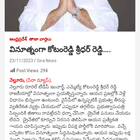
ఆంధ్రప్రదేశ్
తాజా వార్తలు
వినూత్నంగా కోటంరెడ్డి శ్రీధర్ రెడ్డి….
23/11/2023
Sira News
Post Views:
294
నెల్లూరు,
(సిరా న్యూస్);
నెల్లూరు రూరల్ టీడీపీ ఇంచార్జ్, ఎమ్మెల్యే కోటంరెడ్డి శ్రీధర్ రెడ్డి
రాజకీయాల్లో వినూత్నంగా ప్రయత్నిస్తున్నారు. ఆయన ప్రజల్లోకి వెళ్లే
విధానం భిన్నంగా ఉంటుంది. వైసీపీలో ఉన్నప్పటికీ ప్రభుత్వ తీరుపై
వ్యతిరేకత వ్యక్తం చేయడంలో ఎప్పుడూ తగ్గలేదు. ప్రభుత్వాసుపత్రి
సిబ్బందికి జీతాలు రావట్లేదని ధర్నా చేసినా.. డ్రైనేజీ పనులు చేయడం
లేదని.. డ్రైనేజీలో కూర్చుని నిరసన తెలిపినా ఆయన ప్రత్యేకత
ాయన చూపిస్తున్నారు. ఇప్పుడు విపక్ష పార్టీలోకి మారిపోయి.. వచ్చే
ఎన్నికల కోసం వినూత్నంగా సిద్ధమవుతున్నారు. ఆయన ఇప్పుడు లక్ష
మంది ప్రజలను నేరుగా కలిసి సమస్యలు వినేందుకు సిద్ధమయ్యారు.