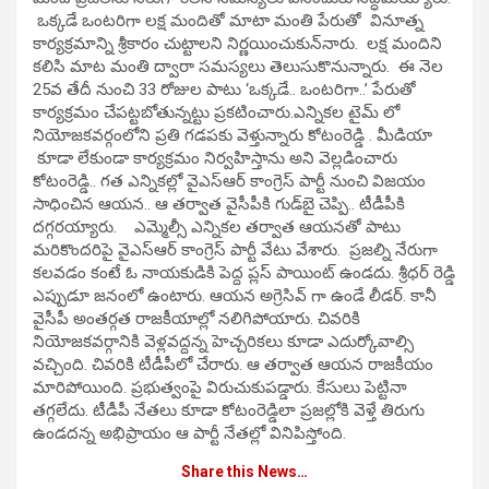
ఒక్కడే ఒంటరిగా లక్ష మందితో మాటా మంతి పేరుతో వినూత్న
కార్యక్రమాన్ని శ్రీకారం చుట్టాలని నిర్ణయించుకున్‌నారు. లక్ష మందిని
కలిసి మాట మంతి ద్వారా సమస్యలు తెలుసుకొనున్నారు. ఈ నెల
25వ తేదీ నుంచి 33 రోజుల పాటు ‘ఒక్కడే.. ఒంటరిగా..’ పేరుతో
కార్యక్రమం చేపట్టబోతున్నట్టు ప్రకటించారు.ఎన్నికల టైమ్ లో
నియోజకవర్గంలోని ప్రతి గడపకు వెళ్తున్నారు కోటంరెడ్డి . మీడియా
కూడా లేకుండా కార్యక్రమం నిర్వహిస్తాను అని వెల్లడించారు
కోటంరెడ్డి.. గత ఎన్నికల్లో వైఎస్‌ఆర్‌ కాంగ్రెస్‌ పార్టీ నుంచి విజయం
సాధించిన ఆయన.. ఆ తర్వాత వైసీపీకి గుడ్‌బై చెప్పి.. టీడీపీకి
దగ్గరయ్యారు. ఎమ్మెల్సీ ఎన్నికల తర్వాత ఆయనతో పాటు
మరికొందరిపై వైఎస్ఆర్ కాంగ్రెస్ పార్టీ వేటు వేశారు. ప్రజల్ని నేరుగా
కలవడం కంటే ఓ నాయకుడికి పెద్ద ప్లస్ పాయింట్ ఉండదు. శ్రీధర్ రెడ్డి
ఎప్పుడూ జనంలో ఉంటారు. ఆయన అగ్రెసివ్ గా ఉండే లీడర్. కానీ
వైసీపీ అంతర్గత రాజకీయాల్లో నలిగిపోయారు. చివరికి
నియోజకవర్గానికి వెళ్లవద్దన్న హెచ్చరికలు కూడా ఎదుర్కోవాల్సి
వచ్చింది. చివరికి టీడీపీలో చేరారు. ఆ తర్వాత ఆయన రాజకీయం
మారిపోయింది. ప్రభుత్వంపై విరుచుకుపడ్డారు. కేసులు పెట్టినా
తగ్గలేదు. టీడీపీ నేతలు కూడా కోటంరెడ్డిలా ప్రజల్లోకి వెళ్తే తిరుగు
ఉండదన్న అభిప్రాయం ఆ పార్టీ నేతల్లో వినిపిస్తోంది.
Share this News…