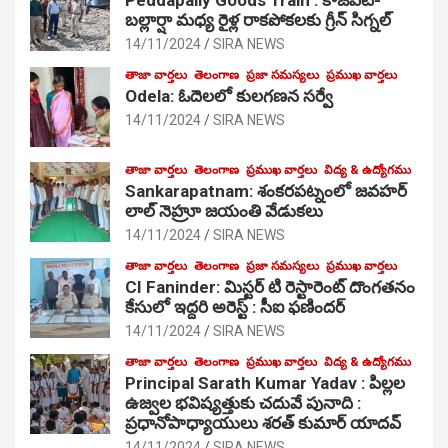
బల్లార్షా మధ్య రైళ్ల రాకపోకలకు గ్రీన్ సిగ్నల్
14/11/2024
SIRA NEWS
తాజా వార్తలు
తెలంగాణ
ప్రజా సమస్యలు
ప్రముఖ వార్తలు
Odela: ఓదెలలో కులగణన సర్వే
14/11/2024
SIRA NEWS
తాజా వార్తలు
తెలంగాణ
ప్రముఖ వార్తలు
విద్య & ఉద్యోగము
Sankarapatnam: శంకరపట్నంలో జవహర్
లాల్ నెహ్రూ జయంతి వేడుకలు
14/11/2024
SIRA NEWS
తాజా వార్తలు
తెలంగాణ
ప్రజా సమస్యలు
ప్రముఖ వార్తలు
CI Faninder: మిస్టర్ టి రెస్టారెంట్ దొంగతనం
కేసులో ఇద్దరి అరెస్ట్ : సీఐ ఫణిందర్
14/11/2024
SIRA NEWS
తాజా వార్తలు
తెలంగాణ
ప్రముఖ వార్తలు
విద్య & ఉద్యోగము
Principal Sarath Kumar Yadav : పిల్లల
ఉజ్వల భవిష్యత్తుకు చదువే పునాది :
ప్రధానోపాధ్యాయులు శరత్ కుమార్ యాదవ్
14/11/2024
SIRA NEWS