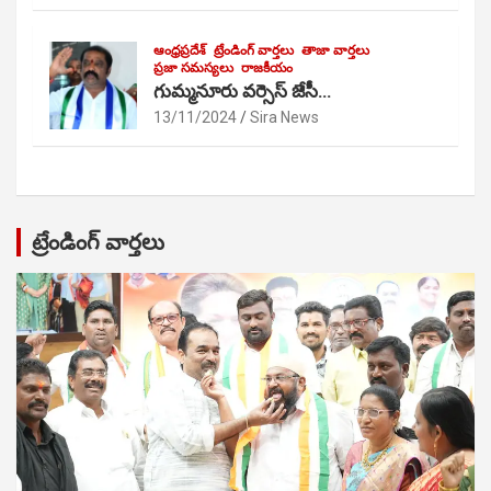
ఆంధ్రప్రదేశ్
ట్రేండింగ్ వార్తలు
తాజా వార్తలు
ప్రజా సమస్యలు
రాజకీయం
గుమ్మనూరు వర్సెస్ జేసీ…
13/11/2024
Sira News
ట్రేండింగ్ వార్తలు