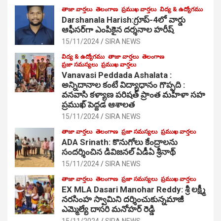
తాజా వార్తలు
తెలంగాణ
ప్రముఖ వార్తలు
విద్య & ఉద్యోగము
Darshanala Harish:గ్రూప్-4లో వార్డు
ఆఫీసర్‌గా ఎంపికైన దర్శనాల హరీష్
15/11/2024
SIRA NEWS
విద్య & ఉద్యోగము
తాజా వార్తలు
తెలంగాణ
ప్రజా సమస్యలు
ప్రముఖ వార్తలు
Vanavasi Peddada Ashalata :
అన్నిదానాల కంటే విద్యాధానం గొప్పది :
వనవాసి కళ్యాణ పరిషత్ ప్రాంత మహిళా సహ
ప్రముఖ్ పెద్దడ ఆశాలత
15/11/2024
SIRA NEWS
తాజా వార్తలు
తెలంగాణ
ప్రజా సమస్యలు
ప్రముఖ వార్తలు
ADA Srinath: కొనుగోలు కేంద్రాల‌ను
సంద‌ర్శించిన డివిజనల్ ఏడీఏ శ్రీనాథ్
15/11/2024
SIRA NEWS
తాజా వార్తలు
తెలంగాణ
ప్రజా సమస్యలు
ప్రముఖ వార్తలు
EX MLA Dasari Manohar Reddy: శ్రీ లక్ష్మీ
నరసింహ స్వామిని దర్శించుకున్నమాజీ
ఎమ్మెల్యే దాసరి మనోహర్ రెడ్డి
15/11/2024
SIRA NEWS