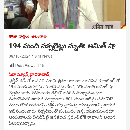
తాజా వార్తలు
తెలంగాణ
194 మంది నక్సలైట్లు మృతి: అమిత్ షా
08/10/2024
Sira News
Post Views:
115
సిరా న్యూస్,హైదరాబాద్;
ఛత్తీస్ గఢ్ లో జనవరి నుంచి భద్రతా బలగాలు జరిపిన కూంబింగ్ లో
194 మంది నక్సలైట్లు హతమైనట్టు కేంద్ర హోం మంత్రి అమిత్ షా
వెల్లడించారు. సోమవారం ఢిల్లీలో జరిగిన ముఖ్యమంత్రుల
సమావేశంలో ఆయన మాట్లాడారు. 801 మంది అరెస్టు సహా 742
మంది లొంగిపోవడంపై ఛత్తీస్ గఢ్ ప్రభుత్వ యంత్రాంగాన్ని ఆయన
అభినందించారు. నక్సలిజంతో సంబంధం ఉన్న యువకులందరూ
ఆయుధాలను విడిచిపెట్టి జనజీవన స్రవంతిలోకి రావాలని ఆయన
పిలుపునిచ్చారు.