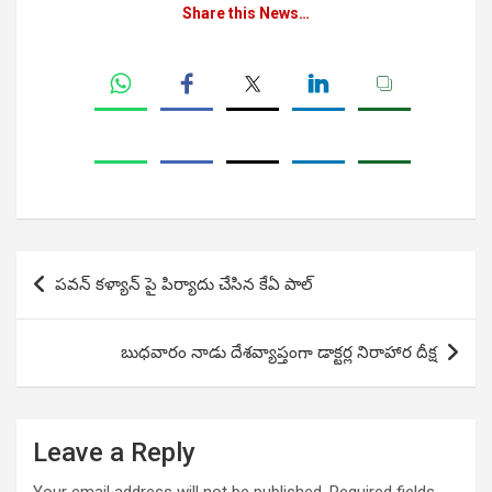
Share this News…
Post
పవన్ కళ్యాన్ పై పిర్యాదు చేసిన కేఏ పాల్
navigation
బుధవారం నాడు దేశవ్యాప్తంగా డాక్టర్ల నిరాహార దీక్ష
Leave a Reply