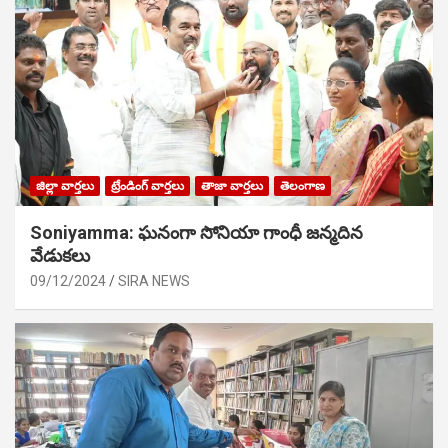
జిల్లా వార్తలు
ట్రేండింగ్ వార్తలు
తాజా వార్తలు
తెలంగాణ
Soniyamma: ఘ‌నంగా సోనియా గాంధీ జ‌న్మ‌దిన
వేడుక‌లు
09/12/2024
SIRA NEWS