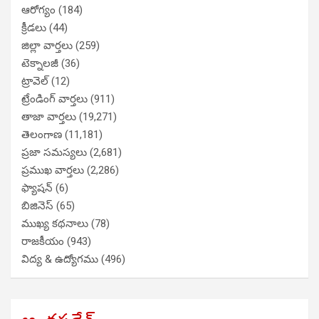
ఆరోగ్యం
(184)
క్రీడలు
(44)
జిల్లా వార్తలు
(259)
టెక్నాలజీ
(36)
ట్రావెల్
(12)
ట్రేండింగ్ వార్తలు
(911)
తాజా వార్తలు
(19,271)
తెలంగాణ
(11,181)
ప్రజా సమస్యలు
(2,681)
ప్రముఖ వార్తలు
(2,286)
ఫ్యాషన్
(6)
బిజినెస్
(65)
ముఖ్య కథనాలు
(78)
రాజకీయం
(943)
విద్య & ఉద్యోగము
(496)