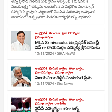
అన్న ప్రసాద వితరణ :దేవస్థానం అసిస్టెంట్ కమిషనర్ కే
విజయలక్ష్మి * చెక్కును అందజేసిన సామర్లకోట సిరాన్యూస్
రిపోర్టర్ పెద్దాపురం పట్టణంలో వెలసిన మరిటమ్మ అమ్మవారి
ఆలయంలో అన్న ప్రసాద వితరణ కార్యక్రమాన్ని శుక్రవారం…
ఆంధ్రప్రదేశ్
తెలంగాణ
ప్రజా సమస్యలు
ప్రముఖ వార్తలు
MLA Srinivasulu: ఆంధ్రప్రదేశ్ అసెంబ్లీ
విప్ గా రాయదుర్గం ఎమ్మెల్యే శ్రీనివాసులు
13/11/2024
SIRA NEWS
ఆంధ్రప్రదేశ్
ట్రేండింగ్ వార్తలు
తాజా వార్తలు
ప్రజా సమస్యలు
ప్రముఖ వార్తలు
విజయసాయిరెడ్డికి ఎందుకంత ప్రేమ
13/11/2024
Sira News
ఆంధ్రప్రదేశ్
ట్రేండింగ్ వార్తలు
తాజా వార్తలు
ప్రముఖ వార్తలు
రాజకీయం
వైసీపీ ఎమ్మెల్యేల యూ టర్న్…