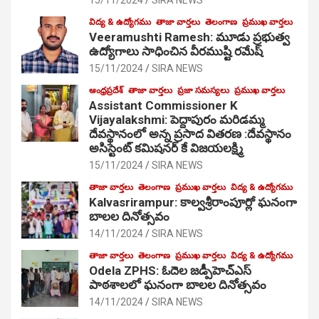
విద్య & ఉద్యోగము
తాజా వార్తలు
తెలంగాణ
ప్రముఖ వార్తలు
Veeramushti Ramesh: మూడు ప్రభుత్వ
ఉద్యోగాలు సాధించిన వీరముష్టి రమేష్
15/11/2024
SIRA NEWS
ఆంధ్రప్రదేశ్
తాజా వార్తలు
ప్రజా సమస్యలు
ప్రముఖ వార్తలు
Assistant Commissioner K
Vijayalakshmi: పెద్దాపురం మరిడమ్మ
దేవస్థానంలో అన్న ప్రసాద వితరణ :దేవస్థానం
అసిస్టెంట్ కమిషనర్ కే విజయలక్ష్మి
15/11/2024
SIRA NEWS
తాజా వార్తలు
తెలంగాణ
ప్రముఖ వార్తలు
విద్య & ఉద్యోగము
Kalvasrirampur: కాల్వశ్రీరాంపూర్లో ఘనంగా
బాలల దినోత్సవం
14/11/2024
SIRA NEWS
తాజా వార్తలు
తెలంగాణ
ప్రముఖ వార్తలు
విద్య & ఉద్యోగము
Odela ZPHS: ఓదెల జ‌డ్పీహెచ్ఎస్
పాఠ‌శాల‌లో ఘనంగా బాలల దినోత్సవం
14/11/2024
SIRA NEWS