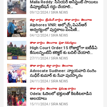
Malla Reddy: సీనియర్ అసిస్టెంట్ సాయిలు
డిప్యూటేషన్ రద్దు చేయాలి…
09/12/2024
SIRA NEWS
జిల్లా వార్తలు
ట్రేండింగ్ వార్తలు
తాజా వార్తలు
తెలంగాణ
Alphores VNR: ఆల్ఫోర్స్ విఎన్ఆర్
అద్వర్యంలో పుస్తకాలు పంపిణి…
04/12/2024
SIRA NEWS
తాజా వార్తలు
తెలంగాణ
ప్రజా సమస్యలు
High Court Order:15 రోజుల్లోగా ఐటీడీఏ
కేసులన్నింటినీ కలెక్టర్ కు బదిలీ చేయాలి…
27/11/2024
SIRA NEWS
తాజా వార్తలు
జిల్లా వార్తలు
తెలంగాణ
Advocate Sudheer: న్యాయవాది సంగెం
సుధీర్ కుమార్ కు సేవా పురస్కారం
24/11/2024
SIRA NEWS
తాజా వార్తలు
తెలంగాణ
ప్రముఖ వార్తలు
Odela: ఓదెల‌లో భక్తులతో కిటకిటలాడిన
ఆల‌యాలు
15/11/2024
SIRA NEWS