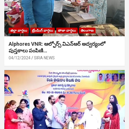
జిల్లా వార్తలు
ట్రేండింగ్ వార్తలు
తాజా వార్తలు
తెలంగాణ
Alphores VNR: ఆల్ఫోర్స్ విఎన్ఆర్ అద్వర్యంలో
పుస్తకాలు పంపిణి…
04/12/2024
SIRA NEWS