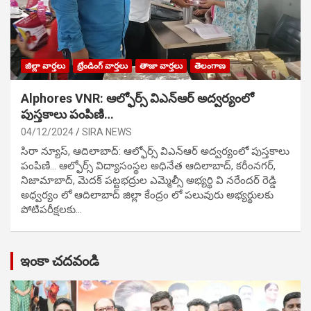
జిల్లా వార్తలు
ట్రేండింగ్ వార్తలు
తాజా వార్తలు
తెలంగాణ
Alphores VNR: ఆల్ఫోర్స్ విఎన్ఆర్ అద్వర్యంలో
పుస్తకాలు పంపిణి…
04/12/2024
SIRA NEWS
సిరా న్యూస్, ఆదిలాబాద్: ఆల్ఫోర్స్ విఎన్ఆర్ అద్వర్యంలో పుస్తకాలు
పంపిణి… ఆల్ఫోర్స్ విద్యాసంస్థల అధినేత ఆదిలాబాద్, కరీంనగర్,
నిజామాబాద్, మెదక్ పట్టభద్రుల ఎమ్మెల్సీ అభ్యర్థి వి నరేందర్ రెడ్డి
అధ్వర్యం లో ఆదిలాబాద్ జిల్లా కేంద్రం లో పలువురు అభ్యర్థులకు
పోటిప‌రీక్ష‌ల‌కు…
ఇంకా చదవండి