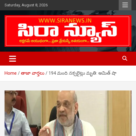
Skip
Saturday, August 8, 2026
to
content
Telugu Online News Daily
SIRA NEWS
Home
తాజా వార్తలు
194 మంది నక్సలైట్లు మృతి: అమిత్ షా