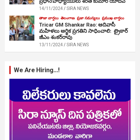
ప్రధానోపాధ్యాయులు శరత్ కుమార్ యాదవ్
14/11/2024
SIRA NEWS
తాజా వార్తలు
తెలంగాణ
ప్రజా సమస్యలు
ప్రముఖ వార్తలు
Tricar GM Shankar Rao: ఆదివాసీ
మహిళలు ఆర్థిక ప్రగతిని సాధించాలి: ట్రైకార్
జీఎం శంకర్‌రావు
13/11/2024
SIRA NEWS
We Are Hiring…!