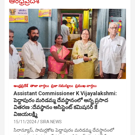
ఆంధ్రప్రదేశ్
ఆంధ్రప్రదేశ్
తాజా వార్తలు
ప్రజా సమస్యలు
ప్రముఖ వార్తలు
Assistant Commissioner K Vijayalakshmi:
పెద్దాపురం మరిడమ్మ దేవస్థానంలో అన్న ప్రసాద
వితరణ :దేవస్థానం అసిస్టెంట్ కమిషనర్ కే
విజయలక్ష్మి
15/11/2024
SIRA NEWS
సిరాన్యూస్, సామర్లకోట పెద్దాపురం మరిడమ్మ దేవస్థానంలో