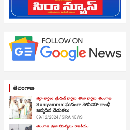
తెలంగాణ
జిల్లా వార్తలు
ట్రేండింగ్ వార్తలు
తాజా వార్తలు
తెలంగాణ
Soniyamma: ఘ‌నంగా సోనియా గాంధీ
జ‌న్మ‌దిన వేడుక‌లు
09/12/2024
SIRA NEWS
తెలంగాణ
ప్రజా సమస్యలు
రాజకీయం