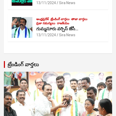
13/11/2024
Sira News
ఆంధ్రప్రదేశ్
ట్రేండింగ్ వార్తలు
తాజా వార్తలు
ప్రజా సమస్యలు
రాజకీయం
గుమ్మనూరు వర్సెస్ జేసీ…
13/11/2024
Sira News
ట్రేండింగ్ వార్తలు