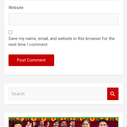
Website
Save my name, email, and website in this browser for the
next time I comment.
S
e
a
r
c
h