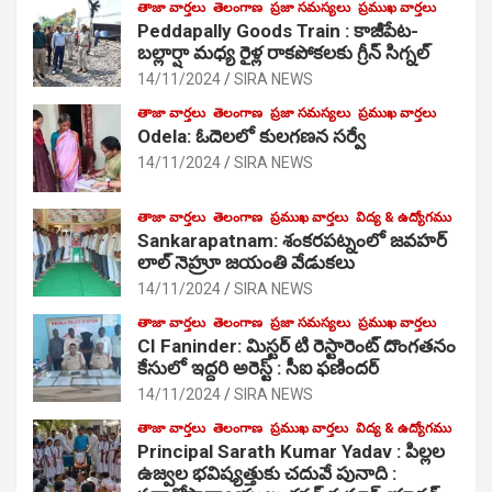
తాజా వార్తలు
తెలంగాణ
ప్రజా సమస్యలు
ప్రముఖ వార్తలు
Peddapally Goods Train : కాజీపేట-
బల్లార్షా మధ్య రైళ్ల రాకపోకలకు గ్రీన్ సిగ్నల్
14/11/2024
SIRA NEWS
తాజా వార్తలు
తెలంగాణ
ప్రజా సమస్యలు
ప్రముఖ వార్తలు
Odela: ఓదెలలో కులగణన సర్వే
14/11/2024
SIRA NEWS
తాజా వార్తలు
తెలంగాణ
ప్రముఖ వార్తలు
విద్య & ఉద్యోగము
Sankarapatnam: శంకరపట్నంలో జవహర్
లాల్ నెహ్రూ జయంతి వేడుకలు
14/11/2024
SIRA NEWS
తాజా వార్తలు
తెలంగాణ
ప్రజా సమస్యలు
ప్రముఖ వార్తలు
CI Faninder: మిస్టర్ టి రెస్టారెంట్ దొంగతనం
కేసులో ఇద్దరి అరెస్ట్ : సీఐ ఫణిందర్
14/11/2024
SIRA NEWS
తాజా వార్తలు
తెలంగాణ
ప్రముఖ వార్తలు
విద్య & ఉద్యోగము
Principal Sarath Kumar Yadav : పిల్లల
ఉజ్వల భవిష్యత్తుకు చదువే పునాది :