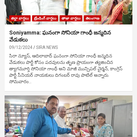
జిల్లా వార్తలు
ట్రేండింగ్ వార్తలు
తాజా వార్తలు
తెలంగాణ
Soniyamma: ఘ‌నంగా సోనియా గాంధీ జ‌న్మ‌దిన
వేడుక‌లు
09/12/2024
SIRA NEWS
సిరా న్యూస్, ఆదిలాబాద్ ఘ‌నంగా సోనియా గాంధీ జ‌న్మ‌దిన
వేడుక‌లు పార్టీ కోసం ప‌ద‌వుల‌ను తృణ ప్రాయంగా త్య‌జించిన
త్యాగమూర్తి సోనియా గాంధీ అని మాజీ మున్సిప‌ల్ చైర్మ‌న్, కాంగ్రెస్
పార్టీ సీనియ‌ర్ నాయ‌కులు దిగంబ‌ర్ రావు పాటిల్ అన్నారు.
సోమవారం…