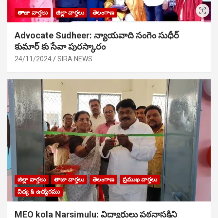
తాజా వార్తలు
జిల్లా వార్తలు
తెలంగాణ
Advocate Sudheer: న్యాయవాది సంగెం సుధీర్
కుమార్ కు సేవా పురస్కారం
24/11/2024
SIRA NEWS
జిల్లా వార్తలు
తాజా వార్తలు
తెలంగాణ
ప్రముఖ వార్తలు
విద్య & ఉద్యోగము
MEO kola Narsimulu: విద్యార్థులు పఠ‌నాసక్తిని