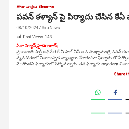
తాజా వార్తలు
తెలంగాణ
పవన్ కళ్యాన్ పై పిర్యాదు చేసిన కేఏ 
08/10/2024
Sira News
Post Views:
143
సిరా న్యూస్,హైదరాబాద్;
ప్రజాశాంతి పార్టీ అధినేత కే ఏ పాల్ ఏపీ ఉప ముఖ్యమంత్రి పవన్ కళ్య
వ్యవహారంలో వివాదాస్పద వ్యాఖ్యలు చేశారంటూ ఫిర్యాదు లో పేర్
నెలకొందని ఫిర్యాదులో పేర్కొనన్నారు. తన ఫిర్యాదు ఆధారంగా విచా
Share t