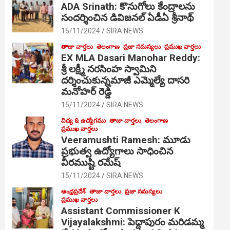
ADA Srinath: కొనుగోలు కేంద్రాల‌ను
సంద‌ర్శించిన డివిజనల్ ఏడీఏ శ్రీనాథ్
15/11/2024
SIRA NEWS
తాజా వార్తలు
తెలంగాణ
ప్రజా సమస్యలు
ప్రముఖ వార్తలు
EX MLA Dasari Manohar Reddy:
శ్రీ లక్ష్మీ నరసింహ స్వామిని
దర్శించుకున్నమాజీ ఎమ్మెల్యే దాసరి
మనోహర్ రెడ్డి
15/11/2024
SIRA NEWS
విద్య & ఉద్యోగము
తాజా వార్తలు
తెలంగాణ
ప్రముఖ వార్తలు
Veeramushti Ramesh: మూడు
ప్రభుత్వ ఉద్యోగాలు సాధించిన
వీరముష్టి రమేష్
15/11/2024
SIRA NEWS
ఆంధ్రప్రదేశ్
తాజా వార్తలు
ప్రజా సమస్యలు
ప్రముఖ వార్తలు
Assistant Commissioner K
Vijayalakshmi: పెద్దాపురం మరిడమ్మ