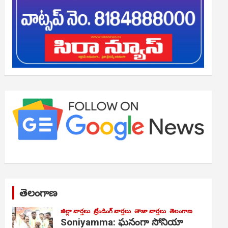
తెలంగాణ
జిల్లా వార్తలు
ట్రేండింగ్ వార్తలు
తాజా వార్తలు
తెలంగాణ
Soniyamma: ఘ‌నంగా సోనియా