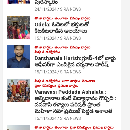
పురస్కారం
24/11/2024
SIRA NEWS
తాజా వార్తలు
తెలంగాణ
ప్రముఖ వార్తలు
Odela: ఓదెల‌లో భక్తులతో
కిటకిటలాడిన ఆల‌యాలు
15/11/2024
SIRA NEWS
తాజా వార్తలు
తెలంగాణ
ప్రముఖ వార్తలు
విద్య & ఉద్యోగము
Darshanala Harish:గ్రూప్-4లో వార్డు
ఆఫీసర్‌గా ఎంపికైన దర్శనాల హరీష్
15/11/2024
SIRA NEWS
విద్య & ఉద్యోగము
తాజా వార్తలు
తెలంగాణ
ప్రజా సమస్యలు
ప్రముఖ వార్తలు
Vanavasi Peddada Ashalata :
అన్నిదానాల కంటే విద్యాధానం గొప్పది :
వనవాసి కళ్యాణ పరిషత్ ప్రాంత
మహిళా సహ ప్రముఖ్ పెద్దడ ఆశాలత
15/11/2024
SIRA NEWS
తాజా వార్తలు
తెలంగాణ
ప్రజా సమస్యలు
ప్రముఖ వార్తలు