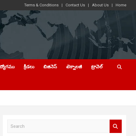
Terms & Conditions
Contact Us
About Us
Home
ఉద్యోగము
క్రీడలు
బిజినెస్
టెక్నాలజీ
ట్రావెల్
S
e
a