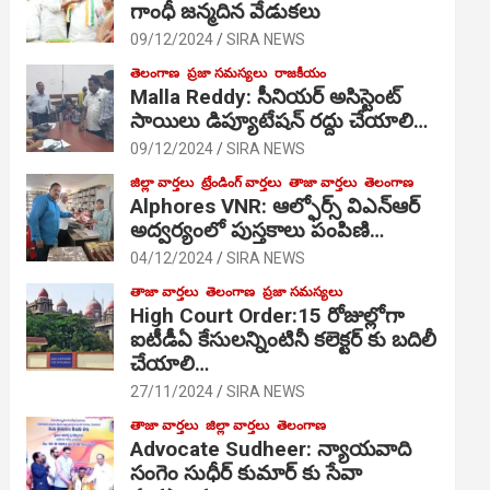
గాంధీ జ‌న్మ‌దిన వేడుక‌లు
09/12/2024
SIRA NEWS
తెలంగాణ
ప్రజా సమస్యలు
రాజకీయం
Malla Reddy: సీనియర్ అసిస్టెంట్
సాయిలు డిప్యూటేషన్ రద్దు చేయాలి…
09/12/2024
SIRA NEWS
జిల్లా వార్తలు
ట్రేండింగ్ వార్తలు
తాజా వార్తలు
తెలంగాణ
Alphores VNR: ఆల్ఫోర్స్ విఎన్ఆర్
అద్వర్యంలో పుస్తకాలు పంపిణి…
04/12/2024
SIRA NEWS
తాజా వార్తలు
తెలంగాణ
ప్రజా సమస్యలు
High Court Order:15 రోజుల్లోగా
ఐటీడీఏ కేసులన్నింటినీ కలెక్టర్ కు బదిలీ
చేయాలి…
27/11/2024
SIRA NEWS
తాజా వార్తలు
జిల్లా వార్తలు
తెలంగాణ
Advocate Sudheer: న్యాయవాది
సంగెం సుధీర్ కుమార్ కు సేవా