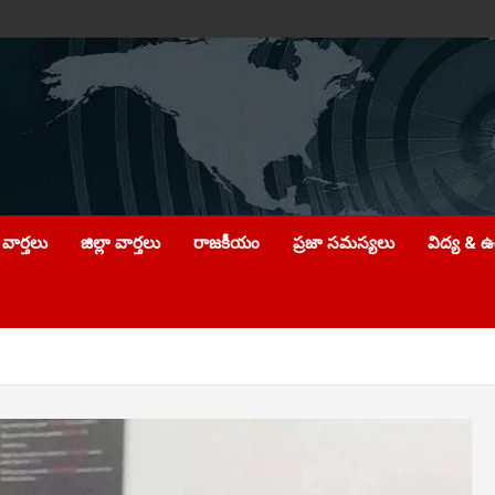
వార్తలు
జిల్లా వార్తలు
రాజకీయం
ప్రజా సమస్యలు
విద్య & 