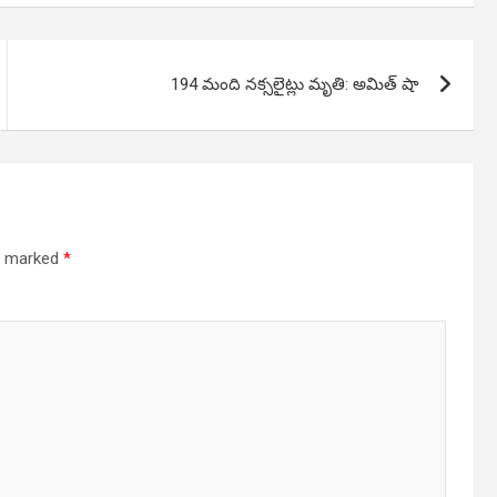
194 మంది నక్సలైట్లు మృతి: అమిత్ షా
re marked
*