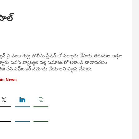
పాల్
ాన్ పై పంజాగుట్ట పోలీసు స్టేషన్ లో పిర్యాదు చేసారు. తిరుమల లడ్డూ
కోన్నారు. పవన్ వ్యాఖ్యల వల్ల సమాజంలో అశాంతి వాతావరణం
రణ చేసి ఎఫ్ఐఆర్ నమోదు చేయాలని విజ్ఞప్తి చేసారు.
his News…