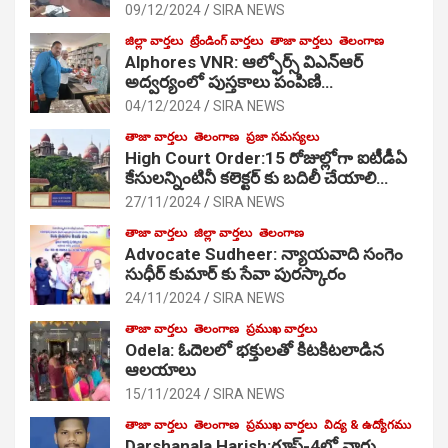
09/12/2024
SIRA NEWS
జిల్లా వార్తలు
ట్రేండింగ్ వార్తలు
తాజా వార్తలు
తెలంగాణ
Alphores VNR: ఆల్ఫోర్స్ విఎన్ఆర్
అద్వర్యంలో పుస్తకాలు పంపిణి…
04/12/2024
SIRA NEWS
తాజా వార్తలు
తెలంగాణ
ప్రజా సమస్యలు
High Court Order:15 రోజుల్లోగా ఐటీడీఏ
కేసులన్నింటినీ కలెక్టర్ కు బదిలీ చేయాలి…
27/11/2024
SIRA NEWS
తాజా వార్తలు
జిల్లా వార్తలు
తెలంగాణ
Advocate Sudheer: న్యాయవాది సంగెం
సుధీర్ కుమార్ కు సేవా పురస్కారం
24/11/2024
SIRA NEWS
తాజా వార్తలు
తెలంగాణ
ప్రముఖ వార్తలు
Odela: ఓదెల‌లో భక్తులతో కిటకిటలాడిన
ఆల‌యాలు
15/11/2024
SIRA NEWS
తాజా వార్తలు
తెలంగాణ
ప్రముఖ వార్తలు
విద్య & ఉద్యోగము
Darshanala Harish:గ్రూప్-4లో వార్డు