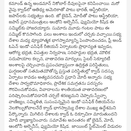
కమాండ్‌ ఉన్న అండమాన్‌ నికోబార్‌ దీవులపైనా కనిపించాయి. మరో
వైపు క్వాడ్‌లో ఆతిథ్య అమెరికాతో పాటు భారత్, ఆస్ట్రేలియా,
జపాన్‌లకు సభ్యత్వం ఉంది. జో బైడెన్‌, మోదీతో పాటు ఆస్ట్రేలియా,
జపాన్ ప్రధానమంత్రులు ఆంథోని అల్బెనీస్, ఫ్యుమియో కిషిడ ఈ
సమ్మిట్‌కు హాజరయ్యారు. సుమారు మూడు గంటల పాటు ఈ
సమ్మిట్ కొనసాగింది. పలు అంశాలు ఇందులో చర్చకు వచ్చాయి.సభ్య
దేశాల మధ్య వ్యూహాత్మక భాగస్వామ్యాన్ని పెంపొందించడం, ఫ్రీ అండ్
ఓపెన్ ఇండో-పసిఫిక్ రీజియన్‌ ఏర్పాటుకు ప్రాధాన్యత ఇవ్వడం,
ఆరోగ్య భద్రత, విపత్తుల నిర్వహణ, సరిహద్దుల భద్రత, మౌలిక
సదుపాయాల కల్పన, వాతావరణ మార్పులు, సైబర్ సెక్యూరిటీ
అంశాలపై చర్చించారు.ప్రపంచవ్యాప్తంగా ఉద్రిక్తత పరిస్థితులు,
ఘర్షణలతో సతమతమౌతోన్న ప్రస్తుత పరిస్థితుల్లో క్వాడ్ సదస్సు
ఏర్పాటు కావడం అత్యవసరమని ప్రధాని మోదీ అన్నారు. సభ్య
దేశాల సార్వభౌమాధికారం, ప్రాదేశిక సమగ్రతను పరస్పరం
గౌరవించుకోవడం, వివాదాలను శాంతియుత వాతావరణంలో
పరిష్కారించుకోవడానికి చర్చలే శరణ్యమని చెప్పారు.స్వేచ్ఛా
వాణిజ్యం, సమ్మిళిత, సుసంపన్నమైన ఇండో-పసిఫిక్ రీజియన్‌ను
నెలకొల్పుకోవాలనేదే క్వాడ్ భాగస్వామ్య దేశాల ముఖ్య ఉద్దేశమని
పేర్కొన్నారు. మిగిలిన దేశాలకు క్వాడ్ ఓ దిక్సూచిగా మారుతుందని
మోదీ వ్యాఖ్యానించారు. సమావేశం అనంతరం జో బైడెన్, మోదీ,
ఆంటోనీ అల్బెనీస్, ఫ్యుమియో కిషిడ.. జాయింట్ స్టేట్‌మెంట్ విడుదల