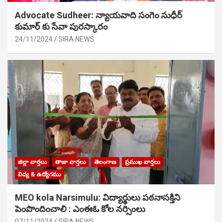
Advocate Sudheer: న్యాయవాది సంగెం సుధీర్
కుమార్ కు సేవా పురస్కారం
24/11/2024
SIRA NEWS
జిల్లా వార్తలు
తాజా వార్తలు
తెలంగాణ
ప్రముఖ వార్తలు
విద్య & ఉద్యోగము
MEO kola Narsimulu: విద్యార్థులు పఠ‌నాసక్తిని
పెంపొందించాలి : ఎంఈఓ కోల నర్సింలు
07/11/2024
SIRA NEWS