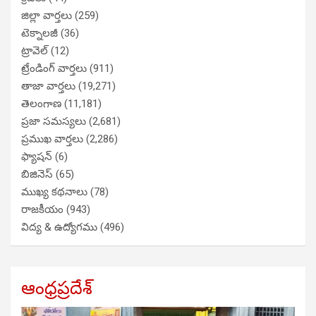
జిల్లా వార్తలు
(259)
టెక్నాలజీ
(36)
ట్రావెల్
(12)
ట్రేండింగ్ వార్తలు
(911)
తాజా వార్తలు
(19,271)
తెలంగాణ
(11,181)
ప్రజా సమస్యలు
(2,681)
ప్రముఖ వార్తలు
(2,286)
ఫ్యాషన్
(6)
బిజినెస్
(65)
ముఖ్య కథనాలు
(78)
రాజకీయం
(943)
విద్య & ఉద్యోగము
(496)
ఆంధ్రప్రదేశ్