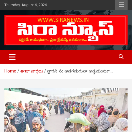
Skip
Thursday, August 6, 2026
to
content
Telugu Online News Daily
SIRA NEWS
Home
తాజా వార్తలు
డ్రాగన్ ను అడగడుగునా అడ్డుకుంటూ….