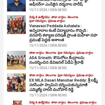
ఆఫీసర్‌గా ఎంపికైన దర్శనాల హరీష్
15/11/2024
SIRA NEWS
విద్య & ఉద్యోగము
తాజా వార్తలు
తెలంగాణ
ప్రజా సమస్యలు
ప్రముఖ వార్తలు
Vanavasi Peddada Ashalata :
అన్నిదానాల కంటే విద్యాధానం గొప్పది :
వనవాసి కళ్యాణ పరిషత్ ప్రాంత మహిళా సహ
ప్రముఖ్ పెద్దడ ఆశాలత
15/11/2024
SIRA NEWS
తాజా వార్తలు
తెలంగాణ
ప్రజా సమస్యలు
ప్రముఖ వార్తలు
ADA Srinath: కొనుగోలు కేంద్రాల‌ను
సంద‌ర్శించిన డివిజనల్ ఏడీఏ శ్రీనాథ్
15/11/2024
SIRA NEWS
తాజా వార్తలు
తెలంగాణ
ప్రజా సమస్యలు
ప్రముఖ వార్తలు
EX MLA Dasari Manohar Reddy: శ్రీ లక్ష్మీ
నరసింహ స్వామిని దర్శించుకున్నమాజీ
ఎమ్మెల్యే దాసరి మనోహర్ రెడ్డి
15/11/2024
SIRA NEWS
విద్య & ఉద్యోగము
తాజా వార్తలు
తెలంగాణ
ప్రముఖ వార్తలు