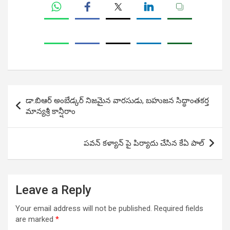
Post
డా.బిఆర్ అంబేడ్కర్‌ నిజమైన వారసుడు, బహుజన సిద్ధాంతకర్త
navigation
మాన్యశ్రీ కాన్షీరాం
పవన్ కళ్యాన్ పై పిర్యాదు చేసిన కేఏ పాల్
Leave a Reply
Your email address will not be published.
Required fields
are marked
*