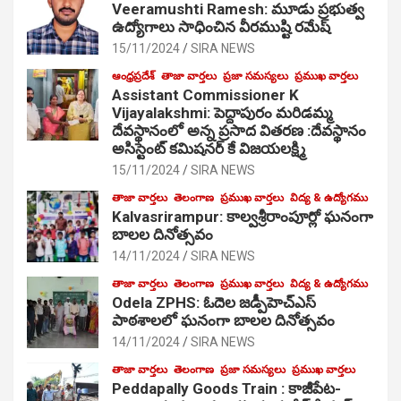
Veeramushti Ramesh: మూడు ప్రభుత్వ
ఉద్యోగాలు సాధించిన వీరముష్టి రమేష్
15/11/2024
SIRA NEWS
ఆంధ్రప్రదేశ్
తాజా వార్తలు
ప్రజా సమస్యలు
ప్రముఖ వార్తలు
Assistant Commissioner K
Vijayalakshmi: పెద్దాపురం మరిడమ్మ
దేవస్థానంలో అన్న ప్రసాద వితరణ :దేవస్థానం
అసిస్టెంట్ కమిషనర్ కే విజయలక్ష్మి
15/11/2024
SIRA NEWS
తాజా వార్తలు
తెలంగాణ
ప్రముఖ వార్తలు
విద్య & ఉద్యోగము
Kalvasrirampur: కాల్వశ్రీరాంపూర్లో ఘనంగా
బాలల దినోత్సవం
14/11/2024
SIRA NEWS
తాజా వార్తలు
తెలంగాణ
ప్రముఖ వార్తలు
విద్య & ఉద్యోగము
Odela ZPHS: ఓదెల జ‌డ్పీహెచ్ఎస్
పాఠ‌శాల‌లో ఘనంగా బాలల దినోత్సవం
14/11/2024
SIRA NEWS
తాజా వార్తలు
తెలంగాణ
ప్రజా సమస్యలు
ప్రముఖ వార్తలు
Peddapally Goods Train : కాజీపేట-