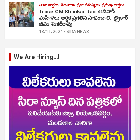
తాజా వార్తలు
తెలంగాణ
ప్రజా సమస్యలు
ప్రముఖ వార్తలు
Tricar GM Shankar Rao: ఆదివాసీ
మహిళలు ఆర్థిక ప్రగతిని సాధించాలి: ట్రైకార్
జీఎం శంకర్‌రావు
13/11/2024
SIRA NEWS
We Are Hiring…!