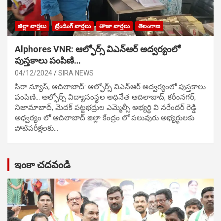
జిల్లా వార్తలు
ట్రేండింగ్ వార్తలు
తాజా వార్తలు
తెలంగాణ
Alphores VNR: ఆల్ఫోర్స్ విఎన్ఆర్ అద్వర్యంలో
పుస్తకాలు పంపిణి…
04/12/2024
SIRA NEWS
సిరా న్యూస్, ఆదిలాబాద్: ఆల్ఫోర్స్ విఎన్ఆర్ అద్వర్యంలో పుస్తకాలు
పంపిణి… ఆల్ఫోర్స్ విద్యాసంస్థల అధినేత ఆదిలాబాద్, కరీంనగర్,
నిజామాబాద్, మెదక్ పట్టభద్రుల ఎమ్మెల్సీ అభ్యర్థి వి నరేందర్ రెడ్డి
అధ్వర్యం లో ఆదిలాబాద్ జిల్లా కేంద్రం లో పలువురు అభ్యర్థులకు
పోటిప‌రీక్ష‌ల‌కు…
ఇంకా చదవండి