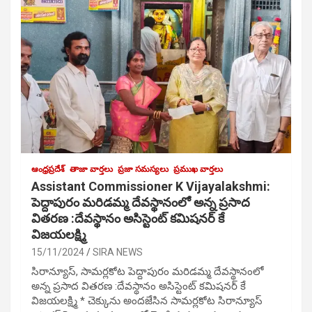
ఆంధ్రప్రదేశ్
తాజా వార్తలు
ప్రజా సమస్యలు
ప్రముఖ వార్తలు
Assistant Commissioner K Vijayalakshmi:
పెద్దాపురం మరిడమ్మ దేవస్థానంలో అన్న ప్రసాద
వితరణ :దేవస్థానం అసిస్టెంట్ కమిషనర్ కే
విజయలక్ష్మి
15/11/2024
SIRA NEWS
సిరాన్యూస్, సామర్లకోట పెద్దాపురం మరిడమ్మ దేవస్థానంలో
అన్న ప్రసాద వితరణ :దేవస్థానం అసిస్టెంట్ కమిషనర్ కే
విజయలక్ష్మి * చెక్కును అందజేసిన సామర్లకోట సిరాన్యూస్