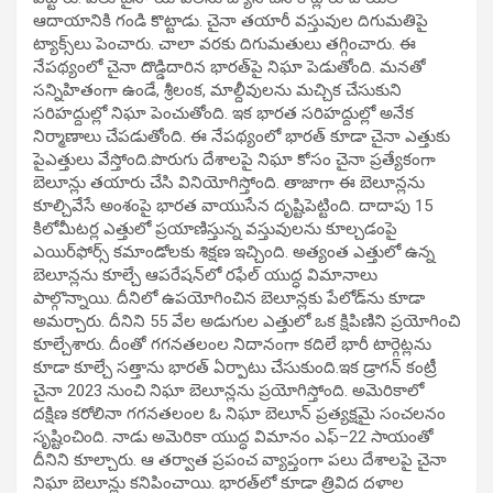
ఆదాయానికి గండి కొట్టాడు. చైనా తయారీ వస్తువుల దిగుమతిపై
ట్యాక్స్‌లు పెంచారు. చాలా వరకు దిగుమతులు తగ్గించారు. ఈ
నేపథ్యంలో చైనా దొడ్డిదారిన భారత్‌పై నిఘా పెడుతోంది. మనతో
సన్నిహితంగా ఉండే, శ్రీలంక, మాల్దీవులను మచ్చిక చేసుకుని
సరిహద్దుల్లో నిఘా పెంచుతోంది. ఇక భారత సరిహద్దుల్లో అనేక
నిర్మాణాలు చేపడుతోంది. ఈ నేపథ్యంలో భారత్‌ కూడా చైనా ఎత్తుకు
పైఎత్తులు వేస్తోంది.పొరుగు దేశాలపై నిఘా కోసం చైనా ప్రత్యేకంగా
బెలూన్లు తయారు చేసి వినియోగిస్తోంది. తాజాగా ఈ బెలూన్లను
కూల్చివేసే అంశంపై భారత వాయుసేన దృష్టిపెట్టింది. దాదాపు 15
కిలోమీటర్ల ఎత్తులో ప్రయాణిస్తున్న వస్తువులను కూల్చడంపై
ఎయిర్‌ఫోర్స్‌ కమాండోలకు శిక్షణ ఇచ్చింది. అత్యంత ఎత్తులో ఉన్న
బెలూన్లను కూల్చే ఆపరేషన్‌లో రఫేల్‌ యుద్ధ విమానాలు
పాల్గొన్నాయి. దీనిలో ఉపయోగించిన బెలూన్లకు పేలోడ్‌ను కూడా
అమర్చారు. దీనిని 55 వేల అడుగుల ఎత్తులో ఒక క్షిపిణిని ప్రయోగించి
కూల్చేశారు. దీంతో గగనతలంల నిదానంగా కదిలే భారీ టార్గెట్లను
కూడా కూల్చే సత్తాను భారత్‌ ఏర్పాటు చేసుకుంది.ఇక డ్రాగన్‌ కంట్రీ
చైనా 2023 నుంచి నిఘా బెలూన్లను ప్రయోగిస్తోంది. అమెరికాలో
దక్షిణ కరోలినా గగనతలంల ఓ నిఘా బెలూన్‌ ప్రత్యక్షమై సంచలనం
సృష్టించింది. నాడు అమెరికా యుద్ధ విమానం ఎఫ్‌–22 సాయంతో
దీనిని కూల్చారు. ఆ తర్వాత ప్రపంచ వ్యాప్తంగా పలు దేశాలపై చైనా
నిఘా బెలూన్లు కనిపించాయి. భారత్‌లో కూడా త్రివిద దళాల