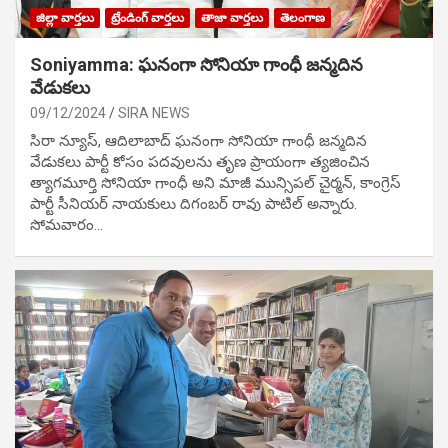
జిల్లా వార్తలు
ట్రేండింగ్ వార్తలు
తాజా వార్తలు
తెలంగాణ
Soniyamma: ఘ‌నంగా సోనియా గాంధీ జ‌న్మ‌దిన
వేడుక‌లు
09/12/2024
SIRA NEWS
సిరా న్యూస్, ఆదిలాబాద్ ఘ‌నంగా సోనియా గాంధీ జ‌న్మ‌దిన
వేడుక‌లు పార్టీ కోసం ప‌ద‌వుల‌ను తృణ ప్రాయంగా త్య‌జించిన
త్యాగమూర్తి సోనియా గాంధీ అని మాజీ మున్సిప‌ల్ చైర్మ‌న్, కాంగ్రెస్
పార్టీ సీనియ‌ర్ నాయ‌కులు దిగంబ‌ర్ రావు పాటిల్ అన్నారు.
సోమవారం…