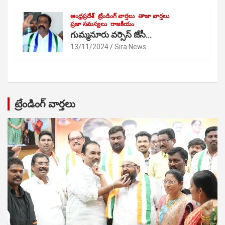
ఆంధ్రప్రదేశ్
ట్రేండింగ్ వార్తలు
తాజా వార్తలు
ప్రజా సమస్యలు
రాజకీయం
గుమ్మనూరు వర్సెస్ జేసీ…
13/11/2024
Sira News
ట్రేండింగ్ వార్తలు