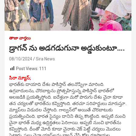
తాజా వార్తలు
డ్రాగన్ ను అడగడుగునా అడ్డుకుంటూ….
08/10/2024
Sira News
Post Views:
111
సిరా న్యూస్;
భారత్‌కు దాయాది దేశం పాకిస్తాన్‌ తలనొప్పిగా మారింది.
ఉగ్రవాదులను, చొరబాట్లను ప్రోత్సహిస్తున్న పాకిస్తాన్‌ భారత్‌లో
అలజడికి ప్రయత్నిస్తోంది. ఐదేళ్లుగా మరో పొరుగు దేశం చైనా కూడా
తన చర్యలతో భారత్‌ను కవ్విస్తోంది. తరచూ సరిహద్దులు మారుస్తూ..
మ్యాప్‌లు విడుదల చేస్తోంది. గాల్వన్‌లో అయితే చొరబాటుకు
ప్రయత్నించింది. భారత సైన్యం దానిని తిప్ప కొంట్టింది. అప్పటి నుంచి
చైనా భారత్‌ మధ్య ఉద్రిక్తతలు పెరిగాయి. అప్పటి నుంచి భారత్‌ను
కవ్విస్తోంది. దీంతో మోదీ కూడా చైనాకు చెక్‌ పెట్టే చర్యలు మొదలు
పెట్టారు. పలు చైనా యాప్‌లను బ్యాన్‌ చేసి కోట్ల రూపాయల