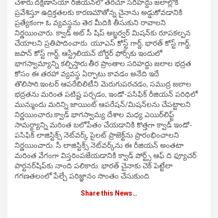
చేశారు.దక్షిణాసియా రీజియన్‌లో తరచూ సరిహద్దు జలాల్లోకి
ప్రవేశిస్తూ ఉద్రిక్తతలకు కారణమౌతోన్న చైనాను అడ్డుకోవడానికి
ప్రత్యేకంగా ఓ వ్యవస్థను తెర మీదికి తీసుకుని రావాలని
నిర్ణయించారు. క్వాడ్ అట్ సీ షిప్ అబ్జర్వర్ మిషన్‌కు రూపకల్పన
చేయాలని ప్రతిపాదించారు. యూఎస్ కోస్ట్ గార్డ్, భారత్ కోస్ట్ గార్డ్,
జపాన్ కోస్ట్ గార్డ్, ఆస్ట్రేలియన్ బోర్డర్ ఫోర్స్‌కు ఇందులో
భాగస్వామ్యాన్ని కల్పిస్తారు.తీర ప్రాంతాల సరిహద్దు జలాల భద్రత
కోసం ఈ తరహా వ్యవస్థ ఏర్పాటు కావడం అనేది ఇదే
తొలిసారి.ఇంటర్‌ ఆపరేబిలిటీని మెరుగుపరచడం, సముద్ర జలాల
భద్రతను మరింత పటిష్ట పర్చడం, ఇండో-పసిఫిక్ రీజియన్ పరిధిలో
మున్ముందు మరిన్ని జాయింట్ ఆపరేషన్/మిషన్‌లను చేపట్టాలని
నిర్ణయించారు.క్వాడ్ భాగస్వామ్య దేశాల మధ్య ఎయిర్‌లిఫ్ట్
సామర్థ్యాన్ని మరింత బలోపేతం చేయడానికి కొత్తగా క్వాడ్ ఇండో-
పసిఫిక్ లాజిస్టిక్స్ నెట్‌వర్క్ పైలట్ ప్రాజెక్ట్‌ను ప్రారంభించాలని
నిర్ణయించారు. సీ లాజిస్టిక్స్ నెట్‌వర్క్‌ను ఈ రీజియన్ అంతటా
మరింత వేగంగా విస్తరింపజేయడానికి క్వాడ్ పోర్ట్స్ ఆఫ్ ది ఫ్యూచర్
పార్టనర్‌షిప్‌కు నాంది పలికారు. భారత్‌ చైనాకు చెక్‌ పెట్టేలా
గగణతలంలో పేల్చే పరిజ్ఞానం సొంతం చేసుకుంది.
Share this News…