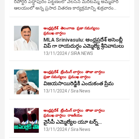
రిపోర్టర్ పెద్దాపురం పట్టణంలో వెలసిన మరిటమ్మ అమ్మవారి
ఆలయంలో అన్న ప్రసాద వితరణ కార్యక్రమాన్ని శుక్రవారం…
ఆంధ్రప్రదేశ్
తెలంగాణ
ప్రజా సమస్యలు
ప్రముఖ వార్తలు
MLA Srinivasulu: ఆంధ్రప్రదేశ్ అసెంబ్లీ
విప్ గా రాయదుర్గం ఎమ్మెల్యే శ్రీనివాసులు
13/11/2024
SIRA NEWS
ఆంధ్రప్రదేశ్
ట్రేండింగ్ వార్తలు
తాజా వార్తలు
ప్రజా సమస్యలు
ప్రముఖ వార్తలు
విజయసాయిరెడ్డికి ఎందుకంత ప్రేమ
13/11/2024
Sira News
ఆంధ్రప్రదేశ్
ట్రేండింగ్ వార్తలు
తాజా వార్తలు
ప్రముఖ వార్తలు
రాజకీయం
వైసీపీ ఎమ్మెల్యేల యూ టర్న్…
13/11/2024
Sira News