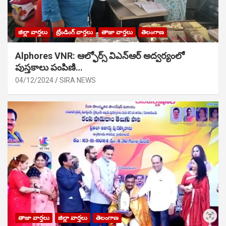
జిల్లా వార్తలు
ట్రేండింగ్ వార్తలు
తాజా వార్తలు
తెలంగాణ
Alphores VNR: ఆల్ఫోర్స్ విఎన్ఆర్ అద్వర్యంలో
పుస్తకాలు పంపిణి…
04/12/2024
SIRA NEWS
తాజా వార్తలు
జిల్లా వార్తలు
తెలంగాణ