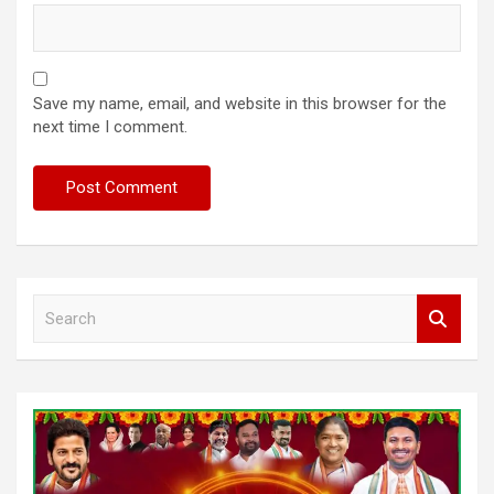
Save my name, email, and website in this browser for the
next time I comment.
S
e
a
r
c
h