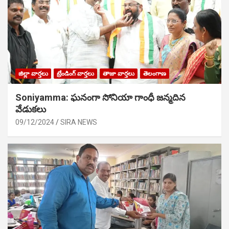
జిల్లా వార్తలు
ట్రేండింగ్ వార్తలు
తాజా వార్తలు
తెలంగాణ
Soniyamma: ఘ‌నంగా సోనియా గాంధీ జ‌న్మ‌దిన
వేడుక‌లు
09/12/2024
SIRA NEWS