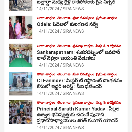
బల్లార్షా మధ్య రైళ్ల రాకపోకలకు గ్రీన్ సిగ్నల్
14/11/2024
SIRA NEWS
తాజా వార్తలు
తెలంగాణ
ప్రజా సమస్యలు
ప్రముఖ వార్తలు
Odela: ఓదెలలో కులగణన సర్వే
14/11/2024
SIRA NEWS
తాజా వార్తలు
తెలంగాణ
ప్రముఖ వార్తలు
విద్య & ఉద్యోగము
Sankarapatnam: శంకరపట్నంలో జవహర్
లాల్ నెహ్రూ జయంతి వేడుకలు
14/11/2024
SIRA NEWS
తాజా వార్తలు
తెలంగాణ
ప్రజా సమస్యలు
ప్రముఖ వార్తలు
CI Faninder: మిస్టర్ టి రెస్టారెంట్ దొంగతనం
కేసులో ఇద్దరి అరెస్ట్ : సీఐ ఫణిందర్
14/11/2024
SIRA NEWS
తాజా వార్తలు
తెలంగాణ
ప్రముఖ వార్తలు
విద్య & ఉద్యోగము
Principal Sarath Kumar Yadav : పిల్లల
ఉజ్వల భవిష్యత్తుకు చదువే పునాది :
ప్రధానోపాధ్యాయులు శరత్ కుమార్ యాదవ్
14/11/2024
SIRA NEWS