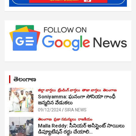
తెలంగాణ
జిల్లా వార్తలు
ట్రేండింగ్ వార్తలు
తాజా వార్తలు
తెలంగాణ
Soniyamma: ఘ‌నంగా సోనియా గాంధీ
జ‌న్మ‌దిన వేడుక‌లు
09/12/2024
SIRA NEWS
తెలంగాణ
ప్రజా సమస్యలు
రాజకీయం
Malla Reddy: సీనియర్ అసిస్టెంట్ సాయిలు
డిప్యూటేషన్ రద్దు చేయాలి…