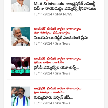
MLA Srinivasulu: ఆంధ్రప్రదేశ్ అసెంబ్లీ
విప్ గా రాయదుర్గం ఎమ్మెల్యే శ్రీనివాసులు
13/11/2024
SIRA NEWS
ఆంధ్రప్రదేశ్
ట్రేండింగ్ వార్తలు
తాజా వార్తలు
ప్రజా సమస్యలు
ప్రముఖ వార్తలు
విజయసాయిరెడ్డికి ఎందుకంత ప్రేమ
13/11/2024
Sira News
ఆంధ్రప్రదేశ్
ట్రేండింగ్ వార్తలు
తాజా వార్తలు
ప్రముఖ వార్తలు
రాజకీయం
వైసీపీ ఎమ్మెల్యేల యూ టర్న్…
13/11/2024
Sira News
ఆంధ్రప్రదేశ్
ట్రేండింగ్ వార్తలు
తాజా వార్తలు
ప్రజా సమస్యలు
రాజకీయం
గుమ్మనూరు వర్సెస్ జేసీ…
13/11/2024
Sira News