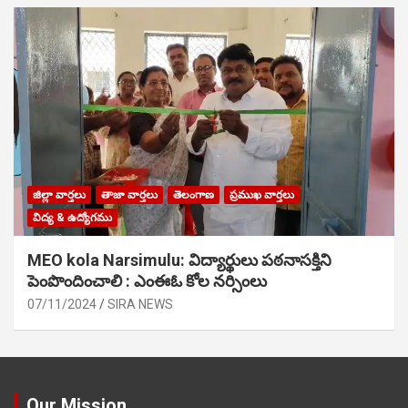
జిల్లా వార్తలు
తాజా వార్తలు
తెలంగాణ
ప్రముఖ వార్తలు
విద్య & ఉద్యోగము
MEO kola Narsimulu: విద్యార్థులు పఠ‌నాసక్తిని
పెంపొందించాలి : ఎంఈఓ కోల నర్సింలు
07/11/2024
SIRA NEWS
Our Mission