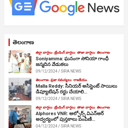
తెలంగాణ
జిల్లా వార్తలు
ట్రేండింగ్ వార్తలు
తాజా వార్తలు
తెలంగాణ
Soniyamma: ఘ‌నంగా సోనియా గాంధీ
జ‌న్మ‌దిన వేడుక‌లు
09/12/2024
SIRA NEWS
తెలంగాణ
ప్రజా సమస్యలు
రాజకీయం
Malla Reddy: సీనియర్ అసిస్టెంట్ సాయిలు
డిప్యూటేషన్ రద్దు చేయాలి…
09/12/2024
SIRA NEWS
జిల్లా వార్తలు
ట్రేండింగ్ వార్తలు
తాజా వార్తలు
తెలంగాణ
Alphores VNR: ఆల్ఫోర్స్ విఎన్ఆర్
అద్వర్యంలో పుస్తకాలు పంపిణి…
04/12/2024
SIRA NEWS