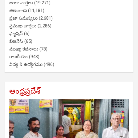
తాజా వార్తలు
(19,271)
తెలంగాణ
(11,181)
ప్రజా సమస్యలు
(2,681)
ప్రముఖ వార్తలు
(2,286)
ఫ్యాషన్
(6)
బిజినెస్
(65)
ముఖ్య కథనాలు
(78)
రాజకీయం
(943)
విద్య & ఉద్యోగము
(496)
ఆంధ్రప్రదేశ్