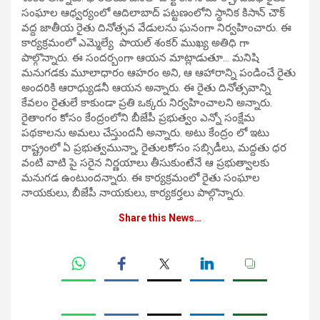
సంఘాల ఆధ్వర్యంలో ఆదిలాబాద్ పట్టణంలోని స్థానిక కిసాన్ చౌక్
వద్ద జాతీయ రైతు దినోత్సవ వేడులను ఘనంగా నిర్వహించారు. ఈ
కార్యక్రమంలో ఎమ్మెల్యే పాయల్ శంకర్ ముఖ్య అతిధి గా
పాల్గొన్నారు. ఈ సందర్బంగా ఆయన మాట్లాడుతూ… మనిషి
మనుగడకు మూలాధారం ఆహరం అని, ఆ ఆహారాన్ని పండించే రైతు
అందరికి ఆరాధ్యుడనీ ఆయన అన్నారు. ఈ రైతు దినోత్సవాన్ని
కేవలం రైతులే కాకుండా ప్రతి ఒక్కరు నిర్వహించాలని అన్నారు.
రైతాంగం కోసం కేంద్రంలోని బీజేపీ ప్రభుత్వం ఎన్నో సంక్షేమ
పథకాలను అమలు చేస్తుందనీ అన్నారు. అటు కేంద్రం లో ఇటు
రాష్ట్రంలో ఏ ప్రభుత్వమున్నా, రైతులకోసం సబ్సిడీలు, మద్దతు ధర
వంటి వాటి పై సరైన నిర్ణయాలు తీసుకుంటేనే ఆ ప్రభుత్వాలకు
మనుగడ ఉంటుందన్నారు. ఈ కార్యక్రమంలో రైతు సంఘాల
నాయకులు, బీజేపీ నాయకులు, కార్యకర్తలు పాల్గొన్నారు.
Share this News…