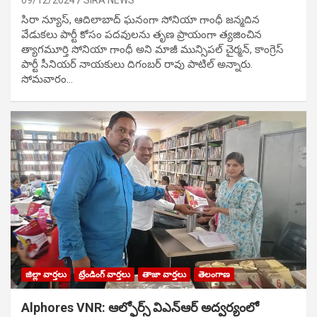
సిరా న్యూస్, ఆదిలాబాద్ ఘ‌నంగా సోనియా గాంధీ జ‌న్మ‌దిన
వేడుక‌లు పార్టీ కోసం ప‌ద‌వుల‌ను తృణ ప్రాయంగా త్య‌జించిన
త్యాగమూర్తి సోనియా గాంధీ అని మాజీ మున్సిప‌ల్ చైర్మ‌న్, కాంగ్రెస్
పార్టీ సీనియ‌ర్ నాయ‌కులు దిగంబ‌ర్ రావు పాటిల్ అన్నారు.
సోమవారం…
జిల్లా వార్తలు
ట్రేండింగ్ వార్తలు
తాజా వార్తలు
తెలంగాణ
Alphores VNR: ఆల్ఫోర్స్ విఎన్ఆర్ అద్వర్యంలో