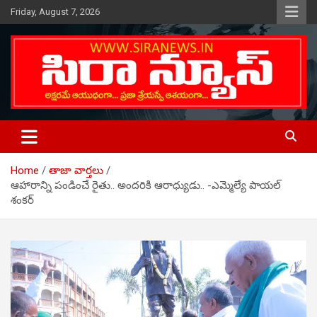
Skip
Friday, August 7, 2026
to
content
Telugu Online News Daily
SIRA NEWS
Home
తాజా వార్తలు
ఆహారాన్ని పండించే రైతు.. అందరికి ఆరాధ్యుడు.. -ఎమ్మెల్యే పాయల్
శంకర్