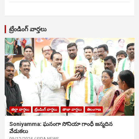
ట్రేండింగ్ వార్తలు
జిల్లా వార్తలు
ట్రేండింగ్ వార్తలు
తాజా వార్తలు
తెలంగాణ
Soniyamma: ఘ‌నంగా సోనియా గాంధీ జ‌న్మ‌దిన
వేడుక‌లు
09/12/2024
SIRA NEWS