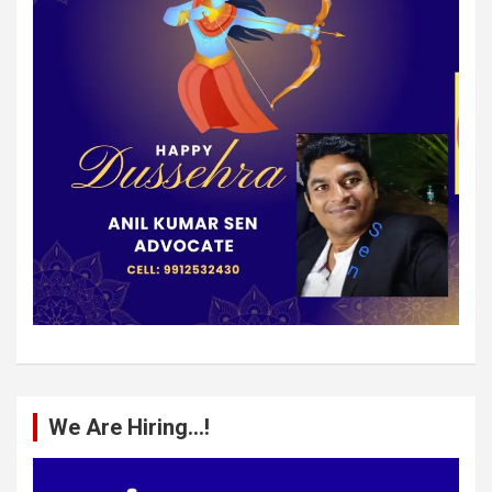
We Are Hiring…!