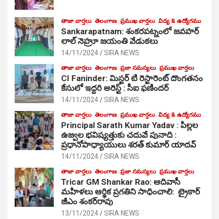
తాజా వార్తలు
తెలంగాణ
ప్రముఖ వార్తలు
విద్య & ఉద్యోగము
Sankarapatnam: శంకరపట్నంలో జవహర్
లాల్ నెహ్రూ జయంతి వేడుకలు
14/11/2024
SIRA NEWS
తాజా వార్తలు
తెలంగాణ
ప్రజా సమస్యలు
ప్రముఖ వార్తలు
CI Faninder: మిస్టర్ టి రెస్టారెంట్ దొంగతనం
కేసులో ఇద్దరి అరెస్ట్ : సీఐ ఫణిందర్
14/11/2024
SIRA NEWS
తాజా వార్తలు
తెలంగాణ
ప్రముఖ వార్తలు
విద్య & ఉద్యోగము
Principal Sarath Kumar Yadav : పిల్లల
ఉజ్వల భవిష్యత్తుకు చదువే పునాది :
ప్రధానోపాధ్యాయులు శరత్ కుమార్ యాదవ్
14/11/2024
SIRA NEWS
తాజా వార్తలు
తెలంగాణ
ప్రజా సమస్యలు
ప్రముఖ వార్తలు
Tricar GM Shankar Rao: ఆదివాసీ
మహిళలు ఆర్థిక ప్రగతిని సాధించాలి: ట్రైకార్
జీఎం శంకర్‌రావు
13/11/2024
SIRA NEWS