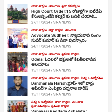
తాజా వార్తలు
తెలంగాణ
ప్రజా సమస్యలు
High Court Order:15 రోజుల్లోగా ఐటీడీఏ
కేసులన్నింటినీ కలెక్టర్ కు బదిలీ చేయాలి…
27/11/2024
SIRA NEWS
తాజా వార్తలు
జిల్లా వార్తలు
తెలంగాణ
Advocate Sudheer: న్యాయవాది సంగెం
సుధీర్ కుమార్ కు సేవా పురస్కారం
24/11/2024
SIRA NEWS
తాజా వార్తలు
తెలంగాణ
ప్రముఖ వార్తలు
Odela: ఓదెల‌లో భక్తులతో కిటకిటలాడిన
ఆల‌యాలు
15/11/2024
SIRA NEWS
తాజా వార్తలు
తెలంగాణ
ప్రముఖ వార్తలు
విద్య & ఉద్యోగము
Darshanala Harish:గ్రూప్-4లో వార్డు
ఆఫీసర్‌గా ఎంపికైన దర్శనాల హరీష్
15/11/2024
SIRA NEWS
విద్య & ఉద్యోగము
తాజా వార్తలు
తెలంగాణ
ప్రజా సమస్యలు
ప్రముఖ వార్తలు
Vanavasi Peddada Ashalata :