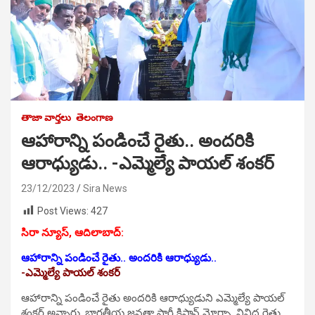
తాజా వార్తలు
తెలంగాణ
ఆహారాన్ని పండించే రైతు.. అందరికి
ఆరాధ్యుడు.. -ఎమ్మెల్యే పాయల్ శంకర్
23/12/2023
Sira News
Post Views:
427
సిరా న్యూస్, ఆదిలాబాద్:
ఆహారాన్ని పండించే రైతు.. అందరికి ఆరాధ్యుడు..
-ఎమ్మెల్యే పాయల్ శంకర్
ఆహారాన్ని పండించే రైతు అందరికి ఆరాధ్యుడుని ఎమ్మెల్యే పాయల్
శంకర్ అన్నారు. భారతీయ జనతా పార్టీ కిసాన్ మోర్చా, వివిధ రైతు