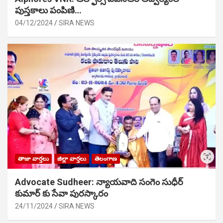
పుస్తకాలు పంపిణి…
04/12/2024
SIRA NEWS
తాజా వార్తలు
జిల్లా వార్తలు
తెలంగాణ
Advocate Sudheer: న్యాయవాది సంగెం సుధీర్
కుమార్ కు సేవా పురస్కారం
24/11/2024
SIRA NEWS