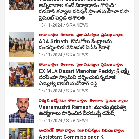
అన్నిదానాల కంటే విద్యాధానం గొప్పది :
వనవాసి కళ్యాణ పరిషత్ ప్రాంత మహిళా సహ
ప్రముఖ్ పెద్దడ ఆశాలత
15/11/2024
SIRA NEWS
తాజా వార్తలు
తెలంగాణ
ప్రజా సమస్యలు
ప్రముఖ వార్తలు
ADA Srinath: కొనుగోలు కేంద్రాల‌ను
సంద‌ర్శించిన డివిజనల్ ఏడీఏ శ్రీనాథ్
15/11/2024
SIRA NEWS
తాజా వార్తలు
తెలంగాణ
ప్రజా సమస్యలు
ప్రముఖ వార్తలు
EX MLA Dasari Manohar Reddy: శ్రీ లక్ష్మీ
నరసింహ స్వామిని దర్శించుకున్నమాజీ
ఎమ్మెల్యే దాసరి మనోహర్ రెడ్డి
15/11/2024
SIRA NEWS
విద్య & ఉద్యోగము
తాజా వార్తలు
తెలంగాణ
ప్రముఖ వార్తలు
Veeramushti Ramesh: మూడు ప్రభుత్వ
ఉద్యోగాలు సాధించిన వీరముష్టి రమేష్
15/11/2024
SIRA NEWS
ఆంధ్రప్రదేశ్
తాజా వార్తలు
ప్రజా సమస్యలు
ప్రముఖ వార్తలు
Assistant Commissioner K