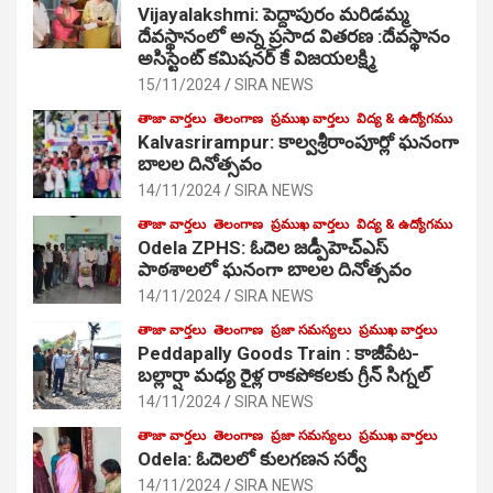
Vijayalakshmi: పెద్దాపురం మరిడమ్మ
దేవస్థానంలో అన్న ప్రసాద వితరణ :దేవస్థానం
అసిస్టెంట్ కమిషనర్ కే విజయలక్ష్మి
15/11/2024
SIRA NEWS
తాజా వార్తలు
తెలంగాణ
ప్రముఖ వార్తలు
విద్య & ఉద్యోగము
Kalvasrirampur: కాల్వశ్రీరాంపూర్లో ఘనంగా
బాలల దినోత్సవం
14/11/2024
SIRA NEWS
తాజా వార్తలు
తెలంగాణ
ప్రముఖ వార్తలు
విద్య & ఉద్యోగము
Odela ZPHS: ఓదెల జ‌డ్పీహెచ్ఎస్
పాఠ‌శాల‌లో ఘనంగా బాలల దినోత్సవం
14/11/2024
SIRA NEWS
తాజా వార్తలు
తెలంగాణ
ప్రజా సమస్యలు
ప్రముఖ వార్తలు
Peddapally Goods Train : కాజీపేట-
బల్లార్షా మధ్య రైళ్ల రాకపోకలకు గ్రీన్ సిగ్నల్
14/11/2024
SIRA NEWS
తాజా వార్తలు
తెలంగాణ
ప్రజా సమస్యలు
ప్రముఖ వార్తలు
Odela: ఓదెలలో కులగణన సర్వే
14/11/2024
SIRA NEWS