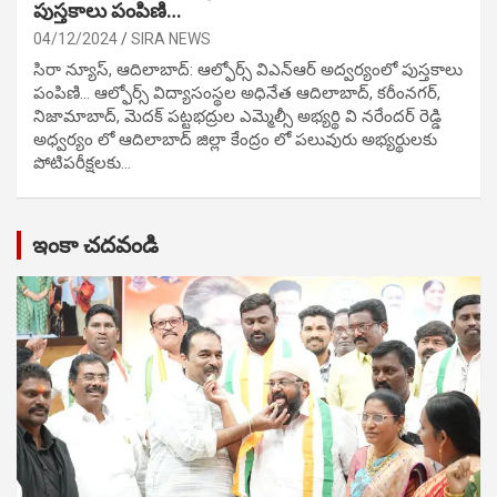
పుస్తకాలు పంపిణి…
04/12/2024
SIRA NEWS
సిరా న్యూస్, ఆదిలాబాద్: ఆల్ఫోర్స్ విఎన్ఆర్ అద్వర్యంలో పుస్తకాలు
పంపిణి… ఆల్ఫోర్స్ విద్యాసంస్థల అధినేత ఆదిలాబాద్, కరీంనగర్,
నిజామాబాద్, మెదక్ పట్టభద్రుల ఎమ్మెల్సీ అభ్యర్థి వి నరేందర్ రెడ్డి
అధ్వర్యం లో ఆదిలాబాద్ జిల్లా కేంద్రం లో పలువురు అభ్యర్థులకు
పోటిప‌రీక్ష‌ల‌కు…
ఇంకా చదవండి