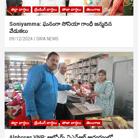
జిల్లా వార్తలు
ట్రేండింగ్ వార్తలు
తాజా వార్తలు
తెలంగాణ
Soniyamma: ఘ‌నంగా సోనియా గాంధీ జ‌న్మ‌దిన
వేడుక‌లు
09/12/2024
SIRA NEWS
జిల్లా వార్తలు
ట్రేండింగ్ వార్తలు
తాజా వార్తలు
తెలంగాణ
Alphores VNR: ఆల్ఫోర్స్ విఎన్ఆర్ అద్వర్యంలో