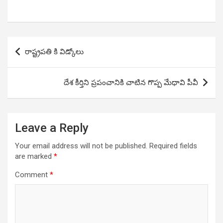
Post
రాష్ట్రపతి కి విడ్కోలు
navigation
దేశ కీర్తిని ప్రపంచానికి చాటిన గొప్ప మేధావి పీవీ
Leave a Reply
Your email address will not be published.
Required fields
are marked
*
Comment
*