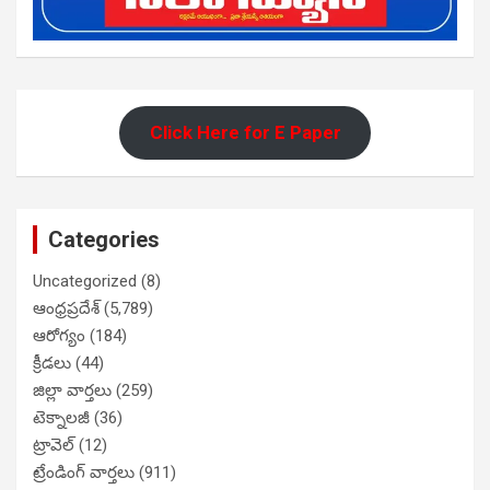
Click Here for E Paper
Categories
Uncategorized
(8)
ఆంధ్రప్రదేశ్
(5,789)
ఆరోగ్యం
(184)
క్రీడలు
(44)
జిల్లా వార్తలు
(259)
టెక్నాలజీ
(36)
ట్రావెల్
(12)
ట్రేండింగ్ వార్తలు
(911)